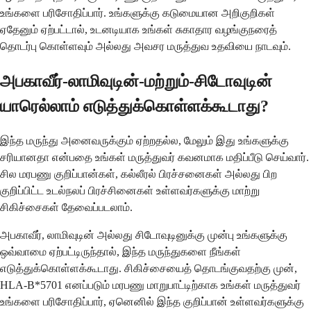
உங்களை பரிசோதிப்பார். உங்களுக்கு கடுமையான அறிகுறிகள்
ஏதேனும் ஏற்பட்டால், உடனடியாக உங்கள் சுகாதார வழங்குநரைத்
தொடர்பு கொள்ளவும் அல்லது அவசர மருத்துவ உதவியை நாடவும்.
அபகாவீர்-லாமிவுடின்-மற்றும்-சிடோவுடின்
யாரெல்லாம் எடுத்துக்கொள்ளக்கூடாது?
இந்த மருந்து அனைவருக்கும் ஏற்றதல்ல, மேலும் இது உங்களுக்கு
சரியானதா என்பதை உங்கள் மருத்துவர் கவனமாக மதிப்பீடு செய்வார்.
சில மரபணு குறிப்பான்கள், கல்லீரல் பிரச்சனைகள் அல்லது பிற
குறிப்பிட்ட உடல்நலப் பிரச்சினைகள் உள்ளவர்களுக்கு மாற்று
சிகிச்சைகள் தேவைப்படலாம்.
அபகாவீர், லாமிவுடின் அல்லது சிடோவுடினுக்கு முன்பு உங்களுக்கு
ஒவ்வாமை ஏற்பட்டிருந்தால், இந்த மருந்துகளை நீங்கள்
எடுத்துக்கொள்ளக்கூடாது. சிகிச்சையைத் தொடங்குவதற்கு முன்,
HLA-B*5701 எனப்படும் மரபணு மாறுபாட்டிற்காக உங்கள் மருத்துவர்
உங்களை பரிசோதிப்பார், ஏனெனில் இந்த குறிப்பான் உள்ளவர்களுக்கு