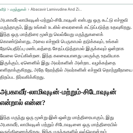
வீடு
மருந்துகள்
Abacavir Lamivudine And Zidovudine Oral Route
அபகாவீர்-லாமிவுடின்-மற்றும்-சிடோவுடின் என்பது ஒரு கூட்டு எச்ஐவி
மருந்தாகும், இது உங்கள் உடலில் வைரஸைக் கட்டுப்படுத்த உதவுகிறது.
இந்த ஒரு மாத்திரை மூன்று வெவ்வேறு மருந்துகளைக்
கொண்டுள்ளது, அவை எச்ஐவி பெருகாமல் தடுக்கவும், உங்கள்
நோயெதிர்ப்பு மண்டலத்தை சேதப்படுத்தாமல் இருக்கவும் ஒன்றாக
வேலை செய்கின்றன. இந்த கலவையானது பலருக்கு உதவியாக
இருக்கும், ஏனெனில் இது அவர்களின் அன்றாட வழக்கத்தை
எளிதாக்குகிறது, அதே நேரத்தில் அவர்களின் எச்ஐவி தொற்றுநோயை
திறம்பட நிர்வகிக்கிறது.
அபகாவீர்-லாமிவுடின்-மற்றும்-சிடோவுடின்
என்றால் என்ன?
இந்த மருந்து ஒரு மூன்று-இன்-ஒன்று மாத்திரையாகும், இது
அபகாவீர், லாமிவுடின் மற்றும் சிடோவுடினை ஒரு மாத்திரையில்
ஒருங்கிணைக்கிறது. இந்த மருந்துகளில் ஒவ்வொன்றும்