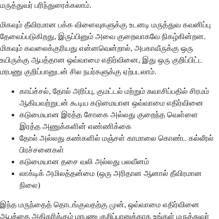
மருத்துவர் பரிந்துரைக்கலாம்.
மிகவும் தீவிரமான பக்க விளைவுகளுக்கு உடனடி மருத்துவ கவனிப்பு
தேவைப்படுகிறது, இருப்பினும் அவை குறைவாகவே நிகழ்கின்றன.
மிகவும் கவலைக்குரியது என்னவென்றால், அபகாவீருக்கு ஒரு
உயிருக்கு ஆபத்தான ஒவ்வாமை எதிர்வினை, இது ஒரு குறிப்பிட்ட
மரபணு குறிப்பானுடன் சில நபர்களுக்கு ஏற்படலாம்.
காய்ச்சல், தோல் அரிப்பு, குமட்டல் மற்றும் சுவாசிப்பதில் சிரமம்
ஆகியவற்றுடன் கூடிய கடுமையான ஒவ்வாமை எதிர்வினை
கடுமையான இரத்த சோகை அல்லது குறைந்த வெள்ளை
இரத்த அணுக்களின் எண்ணிக்கை
தோல் அல்லது கண்களில் மஞ்சள் காமாலை கொண்ட கல்லீரல்
பிரச்சனைகள்
கடுமையான தசை வலி அல்லது பலவீனம்
லாக்டிக் அமிலத்தன்மை (ஒரு அரிதான ஆனால் தீவிரமான
நிலை)
இந்த மருந்தைத் தொடங்குவதற்கு முன், ஒவ்வாமை எதிர்வினை
ஆபத்தை அதிகரிக்கும் மரபணு குறிப்பானுக்காக உங்கள் மருத்துவர்