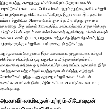
இந்த மருந்து, குறைந்தது 40 கிலோகிராம் (தோராயமாக 88
பவுண்டுகள்) எடையுள்ள பெரியவர்கள் மற்றும் குழந்தைகளில் எச்ஐவி
தொற்றுநோய்க்கு சிகிச்சையளிக்கிறது. இது உங்கள் இரத்தத்தில்
உள்ள எச்ஐவியின் அளவை மிகக் குறைந்த அளவிற்கு குறைக்க
உதவுகிறது, இது உங்கள் நோயெதிர்ப்பு மண்டலத்தைப் பாதுகாக்கிறது
மற்றும் எய்ட்ஸ் தொடர்பான சிக்கல்களைத் தடுக்கிறது. உங்கள் வைரல்
சுமையை கண்டறிய முடியாததாக மாற்றுவதே இதன் நோக்கம், இது
மற்றவர்களுக்கு எச்ஐவியை பரப்புவதையும் தடுக்கிறது.
மருத்துவர்கள் பொதுவாக இந்த கலவையை முழுமையான எச்ஐவி
சிகிச்சை திட்டத்தின் ஒரு பகுதியாக பரிந்துரைக்கிறார்கள்.
வைரஸுக்கு எதிராக ஒரு சக்திவாய்ந்த பாதுகாப்பை உருவாக்க, இந்த
மருந்துகளை மற்ற எச்ஐவி மருந்துகளுடன் சேர்த்து எடுத்துக்
கொள்வீர்கள். இந்த அணுகுமுறை எச்ஐவி உள்ள மில்லியன்
கணக்கான மக்கள் நீண்ட, ஆரோக்கியமான வாழ்க்கையை வாழ
உதவியுள்ளது.
அபகாவீர்-லாமிவுடின்-மற்றும்-சிடோவுடின்