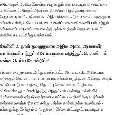
சிடோவுடின் ஆகிய இரண்டு கூறுகளும் ஹெபடைடிஸ் பி வைரஸை
பாதிக்கலாம், மேலும் அவற்றை திடீரென நிறுத்துவது உங்கள்
ஹெபடைடிஸ் பி கடுமையாக அதிகரிக்கக்கூடும். உங்கள் மருத்துவர்
உங்கள் கல்லீரல் செயல்பாட்டை உன்னிப்பாக கண்காணிப்பார் மற்றும்
உங்களைப் பாதுகாப்பாக வைத்திருக்க கூடுதல் ஹெபடைடிஸ் பி
சிகிச்சையை பரிந்துரைக்கலாம்.
கேள்வி 2. நான் தவறுதலாக அதிக அளவு அபகாவீர்-
லாமிவுடின்-மற்றும்-சிடோவுடினை எடுத்துக் கொண்டால்
என்ன செய்ய வேண்டும்?
நீங்கள் தவறுதலாக பரிந்துரைக்கப்பட்ட அளவை விட அதிகமாக
எடுத்துக் கொண்டால், உடனடியாக உங்கள் மருத்துவர் அல்லது விஷக்
கட்டுப்பாட்டு மையத்தை தொடர்பு கொள்ளவும். அதிகமாக
உட்கொள்வது, உங்கள் இரத்த அணுக்கள் அல்லது கல்லீரலில்
பிரச்சனைகள் ஏற்படுவதற்கான வாய்ப்பை அதிகரிக்கும். நீங்கள்
நன்றாக உணர்கிறீர்களா என்று பார்க்க காத்திருக்க வேண்டாம் -
உங்களுக்கு இன்னும் அறிகுறிகள் இல்லாவிட்டாலும், உடனடியாக