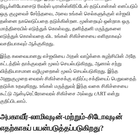
நியூக்ளியோசைடு ரிவர்ஸ் டிரான்ஸ்கிரிப்டேஸ் தடுப்பான்கள் எனப்படும்
ஒரு குழுவைச் சேர்ந்தவை, அவை உங்கள் செல்களுக்குள் எச்ஐவி
தன்னை நகலெடுப்பதை தடுக்கின்றன. மூன்றையும் ஒன்றாக ஒரு
மாத்திரையில் எடுத்துக் கொள்வது, தனித்தனி மருந்துகளை
எடுத்துக் கொள்வதை விட உங்கள் சிகிச்சையை எளிதாகவும்
வசதியாகவும் ஆக்குகிறது.
இந்த கலவையானது எச்ஐவியை அதன் வாழ்க்கை சுழற்சியின் அதே
கட்டத்தில் தாக்குவதன் மூலம் செயல்படுகிறது, ஆனால் சற்று
வித்தியாசமான வழிமுறைகள் மூலம் செயல்படுகிறது. இந்த
அணுகுமுறை வைரஸ் சிகிச்சைக்கு எதிர்ப்பு சக்தியைப் பெறுவதைத்
தடுக்க உதவுகிறது. உங்கள் மருத்துவர் இந்த வகை சிகிச்சையை
கூட்டு ஆன்டிரெட்ரோவைரல் சிகிச்சை அல்லது cART என்று
குறிப்பிடலாம்.
அபகாவீர்-லாமிவுடின்-மற்றும்-சிடோவுடின்
எதற்காகப் பயன்படுத்தப்படுகிறது?