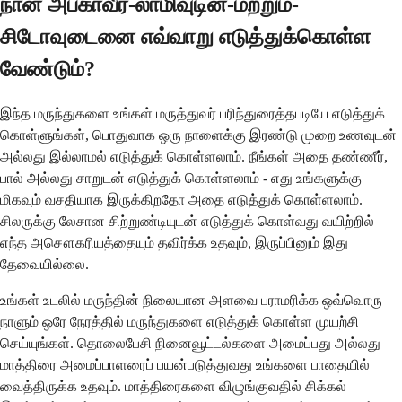
நான் அபகாவீர்-லாமிவுடின்-மற்றும்-
சிடோவுடைனை எவ்வாறு எடுத்துக்கொள்ள
வேண்டும்?
இந்த மருந்துகளை உங்கள் மருத்துவர் பரிந்துரைத்தபடியே எடுத்துக்
கொள்ளுங்கள், பொதுவாக ஒரு நாளைக்கு இரண்டு முறை உணவுடன்
அல்லது இல்லாமல் எடுத்துக் கொள்ளலாம். நீங்கள் அதை தண்ணீர்,
பால் அல்லது சாறுடன் எடுத்துக் கொள்ளலாம் - எது உங்களுக்கு
மிகவும் வசதியாக இருக்கிறதோ அதை எடுத்துக் கொள்ளலாம்.
சிலருக்கு லேசான சிற்றுண்டியுடன் எடுத்துக் கொள்வது வயிற்றில்
எந்த அசௌகரியத்தையும் தவிர்க்க உதவும், இருப்பினும் இது
தேவையில்லை.
உங்கள் உடலில் மருந்தின் நிலையான அளவை பராமரிக்க ஒவ்வொரு
நாளும் ஒரே நேரத்தில் மருந்துகளை எடுத்துக் கொள்ள முயற்சி
செய்யுங்கள். தொலைபேசி நினைவூட்டல்களை அமைப்பது அல்லது
மாத்திரை அமைப்பாளரைப் பயன்படுத்துவது உங்களை பாதையில்
வைத்திருக்க உதவும். மாத்திரைகளை விழுங்குவதில் சிக்கல்