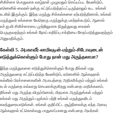
சிகிச்சை பொதுவாக வாழ்நாள் முழுவதும் செய்யப்பட வேண்டும்,
ஏனெனில் வைரஸ் நன்கு கட்டுப்படுத்தப்பட்டிருந்தாலும் கூட உங்கள்
உடலில் இருக்கும். இந்த மருந்து சிக்கல்களை ஏற்படுத்தினால், உங்கள்
மருத்துவர் உங்களை வேறொரு மருந்துக்கு மாற்றக்கூடும், ஆனால்
எச்.ஐ.வி சிகிச்சையை முற்றிலுமாக நிறுத்துவது வைரஸ்
பெருகுவதற்கும் உங்கள் நோய் எதிர்ப்பு சக்தியை சேதப்படுத்துவதற்கும்
அனுமதிக்கும்.
கேள்வி 5. அபகாவீர்-லாமிவுடின்-மற்றும்-சிடோவுடைன்
எடுத்துக்கொள்ளும் போது நான் மது அருந்தலாமா?
இந்த மருந்துகளை எடுத்துக்கொள்ளும் போது நீங்கள் மது
அருந்துவதை கட்டுப்படுத்த வேண்டும், ஏனெனில் ஆல்கஹால்
கல்லீரல் பிரச்சனைகளின் அபாயத்தை அதிகரிக்கும் மற்றும் உங்கள்
உடல் மருந்தை எவ்வாறு செயலாக்குகிறது என்பதை பாதிக்கலாம்.
நீங்கள் மது அருந்த விரும்பினால், மிதமாக அருந்துங்கள் மற்றும்
உங்கள் மது அருந்தும் பழக்கம் பற்றி உங்கள் மருத்துவரிடம்
கலந்துரையாடுங்கள். உங்கள் குறிப்பிட்ட சூழ்நிலைக்கு எந்த அளவு
ஆல்கஹால் உட்கொள்வது பாதுகாப்பானது என்பதை அவர்கள்