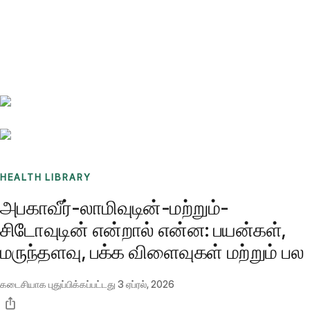
Benchmarks
Stories
FAQ
Sign up / Log in
HEALTH LIBRARY
அபகாவீர்-லாமிவுடின்-மற்றும்-
சிடோவுடின் என்றால் என்ன: பயன்கள்,
மருந்தளவு, பக்க விளைவுகள் மற்றும் பல
கடைசியாக புதுப்பிக்கப்பட்டது
3 ஏப்ரல், 2026