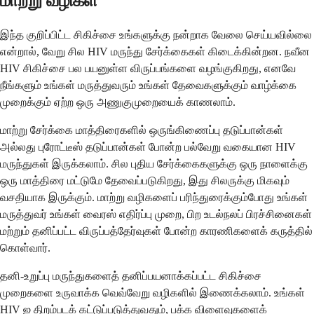
மாற்று வழிகள்
இந்த குறிப்பிட்ட சிகிச்சை உங்களுக்கு நன்றாக வேலை செய்யவில்லை
என்றால், வேறு சில HIV மருந்து சேர்க்கைகள் கிடைக்கின்றன. நவீன
HIV சிகிச்சை பல பயனுள்ள விருப்பங்களை வழங்குகிறது, எனவே
நீங்களும் உங்கள் மருத்துவரும் உங்கள் தேவைகளுக்கும் வாழ்க்கை
முறைக்கும் ஏற்ற ஒரு அணுகுமுறையைக் காணலாம்.
மாற்று சேர்க்கை மாத்திரைகளில் ஒருங்கிணைப்பு தடுப்பான்கள்
அல்லது புரோட்டீஸ் தடுப்பான்கள் போன்ற பல்வேறு வகையான HIV
மருந்துகள் இருக்கலாம். சில புதிய சேர்க்கைகளுக்கு ஒரு நாளைக்கு
ஒரு மாத்திரை மட்டுமே தேவைப்படுகிறது, இது சிலருக்கு மிகவும்
வசதியாக இருக்கும். மாற்று வழிகளைப் பரிந்துரைக்கும்போது உங்கள்
மருத்துவர் உங்கள் வைரஸ் எதிர்ப்பு முறை, பிற உடல்நலப் பிரச்சினைகள்
மற்றும் தனிப்பட்ட விருப்பத்தேர்வுகள் போன்ற காரணிகளைக் கருத்தில்
கொள்வார்.
தனி-உறுப்பு மருந்துகளைத் தனிப்பயனாக்கப்பட்ட சிகிச்சை
முறைகளை உருவாக்க வெவ்வேறு வழிகளில் இணைக்கலாம். உங்கள்
HIV ஐ திறம்படக் கட்டுப்படுத்துவதும், பக்க விளைவுகளைக்