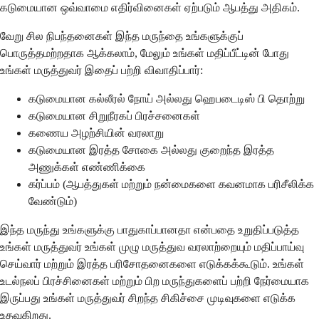
கடுமையான ஒவ்வாமை எதிர்வினைகள் ஏற்படும் ஆபத்து அதிகம்.
வேறு சில நிபந்தனைகள் இந்த மருந்தை உங்களுக்குப்
பொருத்தமற்றதாக ஆக்கலாம், மேலும் உங்கள் மதிப்பீட்டின் போது
உங்கள் மருத்துவர் இதைப் பற்றி விவாதிப்பார்:
கடுமையான கல்லீரல் நோய் அல்லது ஹெபடைடிஸ் பி தொற்று
கடுமையான சிறுநீரகப் பிரச்சனைகள்
கணைய அழற்சியின் வரலாறு
கடுமையான இரத்த சோகை அல்லது குறைந்த இரத்த
அணுக்கள் எண்ணிக்கை
கர்ப்பம் (ஆபத்துகள் மற்றும் நன்மைகளை கவனமாக பரிசீலிக்க
வேண்டும்)
இந்த மருந்து உங்களுக்கு பாதுகாப்பானதா என்பதை உறுதிப்படுத்த
உங்கள் மருத்துவர் உங்கள் முழு மருத்துவ வரலாற்றையும் மதிப்பாய்வு
செய்வார் மற்றும் இரத்த பரிசோதனைகளை எடுக்கக்கூடும். உங்கள்
உடல்நலப் பிரச்சினைகள் மற்றும் பிற மருந்துகளைப் பற்றி நேர்மையாக
இருப்பது உங்கள் மருத்துவர் சிறந்த சிகிச்சை முடிவுகளை எடுக்க
உதவுகிறது.