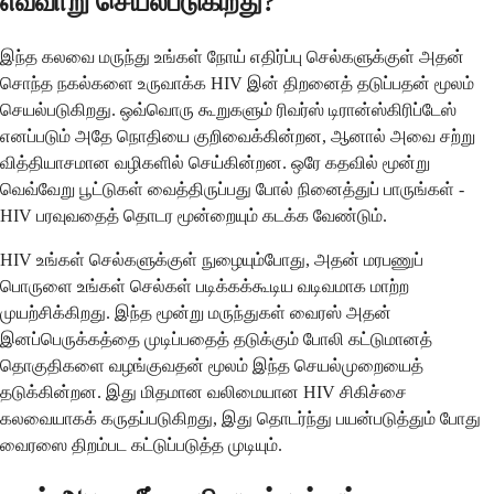
எவ்வாறு செயல்படுகிறது?
இந்த கலவை மருந்து உங்கள் நோய் எதிர்ப்பு செல்களுக்குள் அதன்
சொந்த நகல்களை உருவாக்க HIV இன் திறனைத் தடுப்பதன் மூலம்
செயல்படுகிறது. ஒவ்வொரு கூறுகளும் ரிவர்ஸ் டிரான்ஸ்கிரிப்டேஸ்
எனப்படும் அதே நொதியை குறிவைக்கின்றன, ஆனால் அவை சற்று
வித்தியாசமான வழிகளில் செய்கின்றன. ஒரே கதவில் மூன்று
வெவ்வேறு பூட்டுகள் வைத்திருப்பது போல் நினைத்துப் பாருங்கள் -
HIV பரவுவதைத் தொடர மூன்றையும் கடக்க வேண்டும்.
HIV உங்கள் செல்களுக்குள் நுழையும்போது, ​​அதன் மரபணுப்
பொருளை உங்கள் செல்கள் படிக்கக்கூடிய வடிவமாக மாற்ற
முயற்சிக்கிறது. இந்த மூன்று மருந்துகள் வைரஸ் அதன்
இனப்பெருக்கத்தை முடிப்பதைத் தடுக்கும் போலி கட்டுமானத்
தொகுதிகளை வழங்குவதன் மூலம் இந்த செயல்முறையைத்
தடுக்கின்றன. இது மிதமான வலிமையான HIV சிகிச்சை
கலவையாகக் கருதப்படுகிறது, இது தொடர்ந்து பயன்படுத்தும் போது
வைரஸை திறம்பட கட்டுப்படுத்த முடியும்.