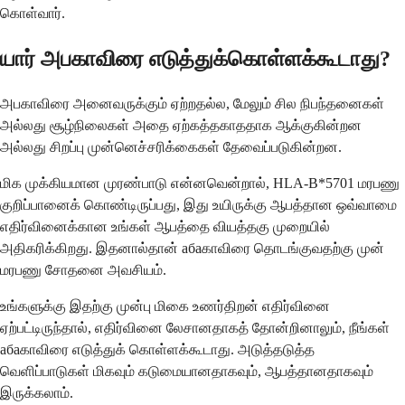
கொள்வார்.
யார் அபகாவிரை எடுத்துக்கொள்ளக்கூடாது?
அபகாவிரை அனைவருக்கும் ஏற்றதல்ல, மேலும் சில நிபந்தனைகள்
அல்லது சூழ்நிலைகள் அதை ஏற்கத்தகாததாக ஆக்குகின்றன
அல்லது சிறப்பு முன்னெச்சரிக்கைகள் தேவைப்படுகின்றன.
மிக முக்கியமான முரண்பாடு என்னவென்றால், HLA-B*5701 மரபணு
குறிப்பானைக் கொண்டிருப்பது, இது உயிருக்கு ஆபத்தான ஒவ்வாமை
எதிர்வினைக்கான உங்கள் ஆபத்தை வியத்தகு முறையில்
அதிகரிக்கிறது. இதனால்தான் абаகாவிரை தொடங்குவதற்கு முன்
மரபணு சோதனை அவசியம்.
உங்களுக்கு இதற்கு முன்பு மிகை உணர்திறன் எதிர்வினை
ஏற்பட்டிருந்தால், எதிர்வினை லேசானதாகத் தோன்றினாலும், நீங்கள்
абаகாவிரை எடுத்துக் கொள்ளக்கூடாது. அடுத்தடுத்த
வெளிப்பாடுகள் மிகவும் கடுமையானதாகவும், ஆபத்தானதாகவும்
இருக்கலாம்.