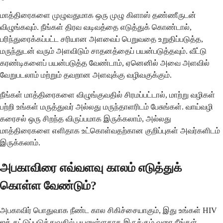
மாத்திரைகளை முழுவதுமாக ஒரு முழு கிளாஸ் தண்ணீருடன்
விழுங்கவும். நீங்கள் திரவ வடிவத்தை எடுத்துக் கொண்டால்,
பரிந்துரைக்கப்பட்ட சரியான அளவைப் பெறுவதை உறுதிப்படுத்த,
மருந்துடன் வரும் அளவிடும் சாதனத்தைப் பயன்படுத்தவும். வீட்டு
கரண்டிகளைப் பயன்படுத்த வேண்டாம், ஏனெனில் அவை அளவில்
வேறுபடலாம் மற்றும் தவறான அளவுக்கு வழிவகுக்கும்.
நீங்கள் மாத்திரைகளை விழுங்குவதில் சிரமப்பட்டால், மாற்று வழிகள்
பற்றி உங்கள் மருத்துவர் அல்லது மருந்தாளரிடம் பேசுங்கள். வாய்வழி
கரைசல் ஒரு சிறந்த விருப்பமாக இருக்கலாம், அல்லது
மாத்திரைகளை எளிதாக உட்கொள்வதற்கான குறிப்புகள் அவர்களிடம்
இருக்கலாம்.
அபகாவிரை எவ்வளவு காலம் எடுத்துக்
கொள்ள வேண்டும்?
அபகாவிர் பொதுவாக நீண்ட கால சிகிச்சையாகும், இது உங்கள் HIV
ஐக் கட்டுப்படுத்துவதில் பயனுள்ளதாக இருக்கும் வரை நீங்கள்