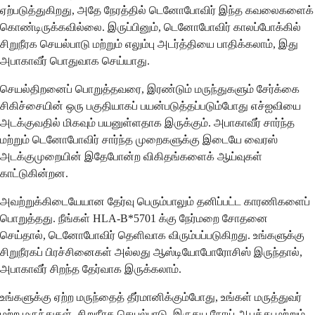
ஏற்படுத்துகிறது, அதே நேரத்தில் டெனோபோவிர் இந்த கவலைகளைக்
கொண்டிருக்கவில்லை. இருப்பினும், டெனோபோவிர் காலப்போக்கில்
சிறுநீரக செயல்பாடு மற்றும் எலும்பு அடர்த்தியை பாதிக்கலாம், இது
அபாகாவீர் பொதுவாக செய்யாது.
செயல்திறனைப் பொறுத்தவரை, இரண்டும் மருந்துகளும் சேர்க்கை
சிகிச்சையின் ஒரு பகுதியாகப் பயன்படுத்தப்படும்போது எச்ஐவியை
அடக்குவதில் மிகவும் பயனுள்ளதாக இருக்கும். அபாகாவீர் சார்ந்த
மற்றும் டெனோபோவிர் சார்ந்த முறைகளுக்கு இடையே வைரஸ்
அடக்குமுறையின் இதேபோன்ற விகிதங்களைக் ஆய்வுகள்
காட்டுகின்றன.
அவற்றுக்கிடையேயான தேர்வு பெரும்பாலும் தனிப்பட்ட காரணிகளைப்
பொறுத்தது. நீங்கள் HLA-B*5701 க்கு நேர்மறை சோதனை
செய்தால், டெனோபோவிர் தெளிவாக விரும்பப்படுகிறது. உங்களுக்கு
சிறுநீரகப் பிரச்சினைகள் அல்லது ஆஸ்டியோபோரோசிஸ் இருந்தால்,
அபாகாவீர் சிறந்த தேர்வாக இருக்கலாம்.
உங்களுக்கு ஏற்ற மருந்தைத் தீர்மானிக்கும்போது, ​​உங்கள் மருத்துவர்
மற்ற மருந்துகள், சிறுநீரக செயல்பாடு, இருதய நோய் ஆபத்து மற்றும்