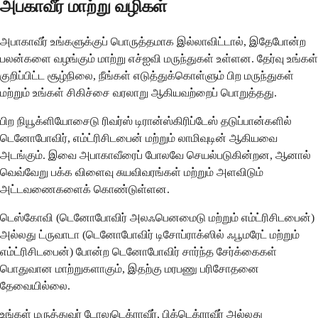
அபகாவீர் மாற்று வழிகள்
அபாகாவீர் உங்களுக்குப் பொருத்தமாக இல்லாவிட்டால், இதேபோன்ற
பலன்களை வழங்கும் மாற்று எச்ஐவி மருந்துகள் உள்ளன. தேர்வு உங்கள்
குறிப்பிட்ட சூழ்நிலை, நீங்கள் எடுத்துக்கொள்ளும் பிற மருந்துகள்
மற்றும் உங்கள் சிகிச்சை வரலாறு ஆகியவற்றைப் பொறுத்தது.
பிற நியூக்ளியோசைடு ரிவர்ஸ் டிரான்ஸ்கிரிப்டேஸ் தடுப்பான்களில்
டெனோபோவிர், எம்ட்ரிசிடபைன் மற்றும் லாமிவுடின் ஆகியவை
அடங்கும். இவை அபாகாவீரைப் போலவே செயல்படுகின்றன, ஆனால்
வெவ்வேறு பக்க விளைவு சுயவிவரங்கள் மற்றும் அளவிடும்
அட்டவணைகளைக் கொண்டுள்ளன.
டெஸ்கோவி (டெனோபோவிர் அலஃபெனமைடு மற்றும் எம்ட்ரிசிடபைன்)
அல்லது ட்ருவாடா (டெனோபோவிர் டிசோப்ராக்ஸில் ஃபூமரேட் மற்றும்
எம்ட்ரிசிடபைன்) போன்ற டெனோபோவிர் சார்ந்த சேர்க்கைகள்
பொதுவான மாற்றுகளாகும், இதற்கு மரபணு பரிசோதனை
தேவையில்லை.
உங்கள் மருத்துவர் டோலுடெக்ராவீர், பிக்டெக்ராவீர் அல்லது