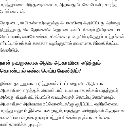
மருந்துகளை பரிந்துரைக்கலாம், அதாவது டெனோபோவிர் சார்ந்த
சேர்க்கைகள்.
ஹெபடைடிஸ் பி உள்ளவர்களுக்கு அபகாவிரை ஆரம்பிப்பது அல்லது
நிறுத்துவது சில நேரங்களில் ஹெபடைடிஸ் பி மிகவும் தீவிரமடையச்
செய்யலாம், எனவே உங்கள் சிகிச்சை முறையில் ஏதேனும் மாற்றங்கள்
ஏற்பட்டால் உங்கள் சுகாதார வழங்குநரால் கவனமாக நிர்வகிக்கப்பட
வேண்டும்.
நான் தவறுதலாக அதிக அபகாவிரை எடுத்துக்
கொண்டால் என்ன செய்ய வேண்டும்?
நீங்கள் தவறுதலாக பரிந்துரைக்கப்பட்டதை விட அதிகமாக
அபகாவிரை எடுத்துக் கொண்டால், உடனடியாக உங்கள் மருத்துவர்
அல்லது விஷக் கட்டுப்பாட்டு மையத்தைத் தொடர்பு கொள்ளவும்.
அபகாவிரை அதிகமாக உட்கொண்டதற்கு குறிப்பிட்ட எதிர்விளைவு
மருந்து எதுவும் இல்லை என்றாலும், மருத்துவ வல்லுநர்கள் ஆதரவான
கவனிப்பை வழங்க முடியும் மற்றும் சிக்கல்களுக்காக உங்களை
கண்காணிக்க முடியும்.