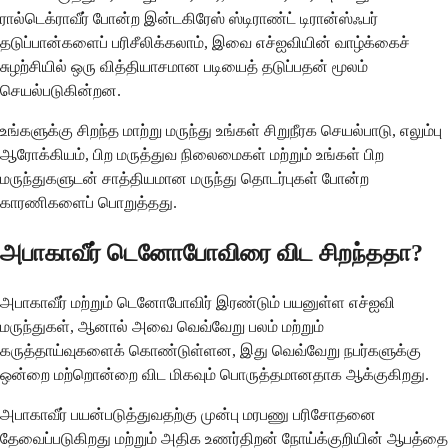
ரால்டெக்ராவீர் போன்ற இன்டகிரேஸ் ஸ்டிராண்ட் டிரான்ஸ்ஃபர்
தடுப்பான்களைப் பரிசீலிக்கலாம், இவை எச்ஐவியின் வாழ்க்கைச்
சுழற்சியில் ஒரு வித்தியாசமான படியைத் தடுப்பதன் மூலம்
செயல்படுகின்றன.
உங்களுக்கு சிறந்த மாற்று மருந்து உங்கள் சிறுநீரக செயல்பாடு, எலும்பு
ஆரோக்கியம், பிற மருத்துவ நிலைமைகள் மற்றும் உங்கள் பிற
மருந்துகளுடன் சாத்தியமான மருந்து தொடர்புகள் போன்ற
காரணிகளைப் பொறுத்தது.
அபாகாவீர் டெனோபோவிரை விட சிறந்ததா?
அபாகாவீர் மற்றும் டெனோபோவிர் இரண்டும் பயனுள்ள எச்ஐவி
மருந்துகள், ஆனால் அவை வெவ்வேறு பலம் மற்றும்
கருத்தாய்வுகளைக் கொண்டுள்ளன, இது வெவ்வேறு நபர்களுக்கு
ஒன்றை மற்றொன்றை விட மிகவும் பொருத்தமானதாக ஆக்குகிறது.
அபாகாவீர் பயன்படுத்துவதற்கு முன்பு மரபணு பரிசோதனை
தேவைப்படுகிறது மற்றும் அதிக உணர்திறன் நோய்க்குறியின் ஆபத்தை