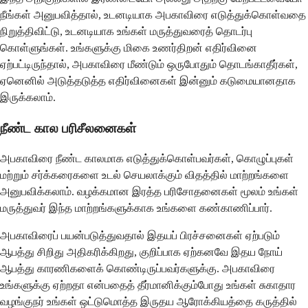
நீங்கள் அனுபவித்தால், உடனடியாக அபகாவிரை எடுத்துக்கொள்வதை
நிறுத்திவிட்டு, உடனடியாக உங்கள் மருத்துவரைத் தொடர்பு
கொள்ளுங்கள். உங்களுக்கு மிகை உணர்திறன் எதிர்வினை
ஏற்பட்டிருந்தால், அபகாவிரை மீண்டும் ஒருபோதும் தொடங்காதீர்கள்,
ஏனெனில் அடுத்தடுத்த எதிர்வினைகள் இன்னும் கடுமையானதாக
இருக்கலாம்.
நீண்ட கால பரிசீலனைகள்
அபகாவிரை நீண்ட காலமாக எடுத்துக்கொள்பவர்கள், கொழுப்புகள்
மற்றும் சர்க்கரைகளை உடல் செயலாக்கும் விதத்தில் மாற்றங்களை
அனுபவிக்கலாம். வழக்கமான இரத்த பரிசோதனைகள் மூலம் உங்கள்
மருத்துவர் இந்த மாற்றங்களுக்காக உங்களை கண்காணிப்பார்.
அபகாவிரைப் பயன்படுத்துவதால் இதயப் பிரச்சனைகள் ஏற்படும்
ஆபத்து சிறிது அதிகரிக்கிறது, குறிப்பாக ஏற்கனவே இதய நோய்
ஆபத்து காரணிகளைக் கொண்டிருப்பவர்களுக்கு. அபகாவிரை
உங்களுக்கு ஏற்றதா என்பதைத் தீர்மானிக்கும்போது உங்கள் சுகாதார
வழங்குநர் உங்கள் ஒட்டுமொத்த இருதய ஆரோக்கியத்தை கருத்தில்