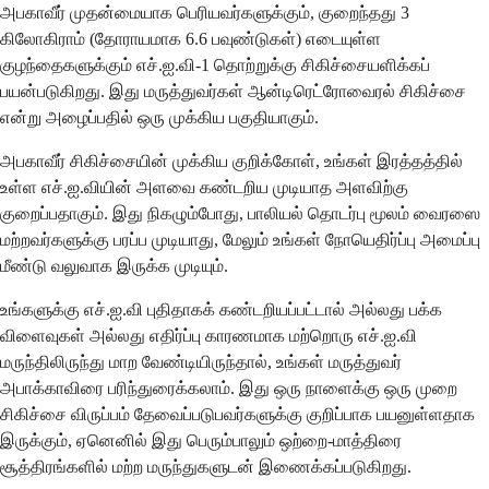
அபகாவீர் முதன்மையாக பெரியவர்களுக்கும், குறைந்தது 3
கிலோகிராம் (தோராயமாக 6.6 பவுண்டுகள்) எடையுள்ள
குழந்தைகளுக்கும் எச்.ஐ.வி-1 தொற்றுக்கு சிகிச்சையளிக்கப்
பயன்படுகிறது. இது மருத்துவர்கள் ஆன்டிரெட்ரோவைரல் சிகிச்சை
என்று அழைப்பதில் ஒரு முக்கிய பகுதியாகும்.
அபகாவீர் சிகிச்சையின் முக்கிய குறிக்கோள், உங்கள் இரத்தத்தில்
உள்ள எச்.ஐ.வியின் அளவை கண்டறிய முடியாத அளவிற்கு
குறைப்பதாகும். இது நிகழும்போது, ​​பாலியல் தொடர்பு மூலம் வைரஸை
மற்றவர்களுக்கு பரப்ப முடியாது, மேலும் உங்கள் நோயெதிர்ப்பு அமைப்பு
மீண்டு வலுவாக இருக்க முடியும்.
உங்களுக்கு எச்.ஐ.வி புதிதாகக் கண்டறியப்பட்டால் அல்லது பக்க
விளைவுகள் அல்லது எதிர்ப்பு காரணமாக மற்றொரு எச்.ஐ.வி
மருந்திலிருந்து மாற வேண்டியிருந்தால், உங்கள் மருத்துவர்
அபாக்காவிரை பரிந்துரைக்கலாம். இது ஒரு நாளைக்கு ஒரு முறை
சிகிச்சை விருப்பம் தேவைப்படுபவர்களுக்கு குறிப்பாக பயனுள்ளதாக
இருக்கும், ஏனெனில் இது பெரும்பாலும் ஒற்றை-மாத்திரை
சூத்திரங்களில் மற்ற மருந்துகளுடன் இணைக்கப்படுகிறது.