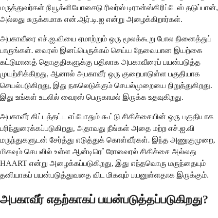
மருத்துவர்கள் நியூக்ளியோசைடு ரிவர்ஸ் டிரான்ஸ்கிரிப்டேஸ் தடுப்பான்,
அல்லது சுருக்கமாக என்.ஆர்.டி.ஐ என்று அழைக்கிறார்கள்.
அபகாவீரை எச்.ஐ.வியை ஏமாற்றும் ஒரு மூலக்கூறு போல நினைத்துப்
பாருங்கள். வைரஸ் இனப்பெருக்கம் செய்ய தேவையான இயற்கை
கட்டுமானத் தொகுதிகளுக்கு பதிலாக அபகாவீரைப் பயன்படுத்த
முயற்சிக்கிறது, ஆனால் அபகாவீர் ஒரு குறைபாடுள்ள பகுதியாக
செயல்படுகிறது, இது நகலெடுக்கும் செயல்முறையை நிறுத்துகிறது.
இது உங்கள் உடலில் வைரஸ் பெருகாமல் இருக்க உதவுகிறது.
அபகாவீர் கிட்டத்தட்ட எப்போதும் கூட்டு சிகிச்சையின் ஒரு பகுதியாக
பரிந்துரைக்கப்படுகிறது, அதாவது நீங்கள் அதை மற்ற எச்.ஐ.வி
மருந்துகளுடன் சேர்த்து எடுத்துக் கொள்வீர்கள். இந்த அணுகுமுறை,
மிகவும் செயலில் உள்ள ஆன்டிரெட்ரோவைரல் சிகிச்சை அல்லது
HAART என்று அழைக்கப்படுகிறது, இது எந்தவொரு மருந்தையும்
தனியாகப் பயன்படுத்துவதை விட மிகவும் பயனுள்ளதாக இருக்கும்.
அபகாவீர் எதற்காகப் பயன்படுத்தப்படுகிறது?