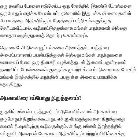
ஒரு தவறிய டோஸை ஈடுசெய்ய ஒரு நேரத்தில் இரண்டு டோஸ்களை
ஒருபோதும் எடுக்க வேண்டாம், ஏனெனில் இது பக்க விளைவுகளின்
அபாயத்தை அதிகரிக்கும். நேரத்தைப் பற்றி உங்களுக்குத்
தெரியாவிட்டால், வழிகாட்டுதலுக்காக உங்கள் மருந்தாளர் அல்லது
சுகாதார வழங்குநரைத் தொடர்பு கொள்ளவும்.
தொலைபேசி நினைவூட்டல்களை அமைத்தல், மாத்திரை
அமைப்பாளரைப் பயன்படுத்துதல் அல்லது உங்கள் மருந்துகளை
உணவைப் போல ஒரு தினசரி வழக்கத்துடன் இணைப்பதன் மூலம்
தவறவிட்ட டோஸ்களைக் குறைக்க முயற்சிக்கவும். நிலையான டோசிங்
உங்கள் இரத்தத்தில் மருந்தின் பயனுள்ள அளவை பராமரிக்க
உதவுகிறது.
அபகாவிரை எப்போது நிறுத்தலாம்?
முதலில் உங்கள் மருத்துவரிடம் ஆலோசிக்காமல் அபகாவிரை
ஒருபோதும் நிறுத்தக்கூடாது. எச்.ஐ.வி மருந்துகளை நிறுத்துவது
வைரல் ரீபவுண்டிற்கு வழிவகுக்கும், அங்கு உங்கள் இரத்தத்தில்
எச்.ஐ.வி அளவுகள் வேகமாக அதிகரிக்கும் மற்றும் சிகிச்சைக்கு