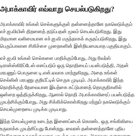
அபாக்காவிர் எவ்வாறு செயல்படுகிறது?
அபாக்காவிர் உங்கள் செல்களுக்குள் தன்னைத்தானே நகலெடுக்கும்
எச்.ஐ.வியின் திறனைத் தடுப்பதன் மூலம் செயல்படுகிறது. இது
மிதமான வலிமையான எச்.ஐ.வி மருந்தாகக் கருதப்படுகிறது, இது
பெரும்பாலான சிகிச்சை முறைகளின் இன்றியமையாத பகுதியாகும்.
எச்.ஐ.வி உங்கள் செல்களை பாதிக்கும்போது, ​​அது ரிவர்ஸ்
டிரான்ஸ்கிரிப்டேஸ் எனப்படும் ஒரு நொதியைப் பயன்படுத்தி, அதன்
மரபணுப் பொருளை டி.என்.ஏவாக மாற்றுகிறது, அதை உங்கள்
செல்லின் மரபணு குறியீட்டில் செருக முடியும். அபாக்காவிர் இந்த
நொதிக்குத் தேவையான இயற்கை கட்டுமானத் தொகுதிகளில்
ஒன்றை ஒத்திருக்கிறது, ஆனால் நொதி அபாக்காவிரைப் பயன்படுத்த
முயற்சிக்கும்போது, ​​அது சிக்கிக்கொள்கிறது மற்றும் நகலெடுக்கும்
செயல்முறையை முடிக்க முடியாது.
இந்த செயல்முறை உடைந்த இணைப்பைக் கொண்ட ஒரு சங்கிலியை
உருவாக்க முயற்சிப்பது போன்றது. வைரஸ் தன்னைத்தானே புதிய
பிரதிகளை உருவாக்குவதை முடிக்க முடியாது, அதாவது குறைவான