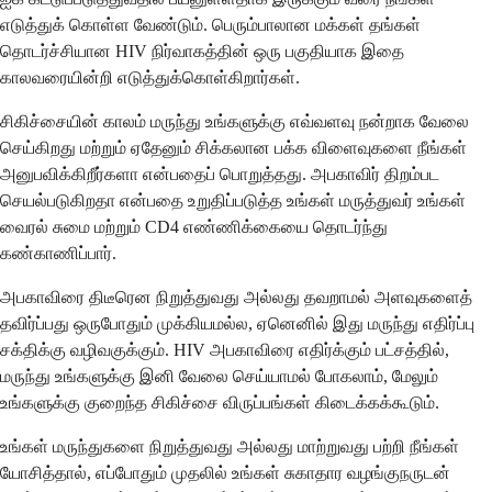
எடுத்துக் கொள்ள வேண்டும். பெரும்பாலான மக்கள் தங்கள்
தொடர்ச்சியான HIV நிர்வாகத்தின் ஒரு பகுதியாக இதை
காலவரையின்றி எடுத்துக்கொள்கிறார்கள்.
சிகிச்சையின் காலம் மருந்து உங்களுக்கு எவ்வளவு நன்றாக வேலை
செய்கிறது மற்றும் ஏதேனும் சிக்கலான பக்க விளைவுகளை நீங்கள்
அனுபவிக்கிறீர்களா என்பதைப் பொறுத்தது. அபகாவிர் திறம்பட
செயல்படுகிறதா என்பதை உறுதிப்படுத்த உங்கள் மருத்துவர் உங்கள்
வைரல் சுமை மற்றும் CD4 எண்ணிக்கையை தொடர்ந்து
கண்காணிப்பார்.
அபகாவிரை திடீரென நிறுத்துவது அல்லது தவறாமல் அளவுகளைத்
தவிர்ப்பது ஒருபோதும் முக்கியமல்ல, ஏனெனில் இது மருந்து எதிர்ப்பு
சக்திக்கு வழிவகுக்கும். HIV அபகாவிரை எதிர்க்கும் பட்சத்தில்,
மருந்து உங்களுக்கு இனி வேலை செய்யாமல் போகலாம், மேலும்
உங்களுக்கு குறைந்த சிகிச்சை விருப்பங்கள் கிடைக்கக்கூடும்.
உங்கள் மருந்துகளை நிறுத்துவது அல்லது மாற்றுவது பற்றி நீங்கள்
யோசித்தால், எப்போதும் முதலில் உங்கள் சுகாதார வழங்குநருடன்