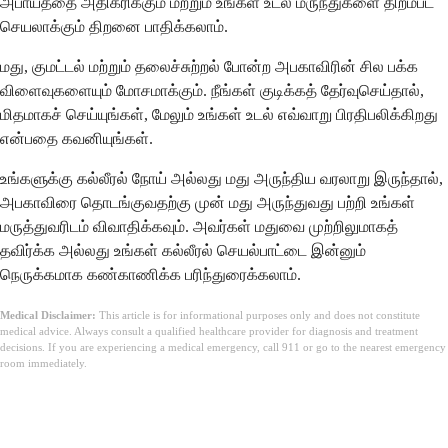
அபாயத்தை அதிகரிக்கும் மற்றும் உங்கள் உடல் மருந்துகளை திறம்பட
செயலாக்கும் திறனை பாதிக்கலாம்.
மது, குமட்டல் மற்றும் தலைச்சுற்றல் போன்ற அபகாவிரின் சில பக்க
விளைவுகளையும் மோசமாக்கும். நீங்கள் குடிக்கத் தேர்வுசெய்தால்,
மிதமாகச் செய்யுங்கள், மேலும் உங்கள் உடல் எவ்வாறு பிரதிபலிக்கிறது
என்பதை கவனியுங்கள்.
உங்களுக்கு கல்லீரல் நோய் அல்லது மது அருந்திய வரலாறு இருந்தால்,
அபகாவிரை தொடங்குவதற்கு முன் மது அருந்துவது பற்றி உங்கள்
மருத்துவரிடம் விவாதிக்கவும். அவர்கள் மதுவை முற்றிலுமாகத்
தவிர்க்க அல்லது உங்கள் கல்லீரல் செயல்பாட்டை இன்னும்
நெருக்கமாக கண்காணிக்க பரிந்துரைக்கலாம்.
Medical Disclaimer:
This article is for informational purposes only and does not constitute
medical advice. Always consult a qualified healthcare provider for diagnosis and treatment
decisions. If you are experiencing a medical emergency, call 911 or go to the nearest emergency
room immediately.