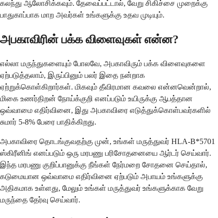
கலந்து ஆலோசிக்கவும். தேவைப்பட்டால், வேறு சிகிச்சை முறைக்கு
பாதுகாப்பாக மாற அவர்கள் உங்களுக்கு உதவ முடியும்.
அபகாவிரின் பக்க விளைவுகள் என்ன?
எல்லா மருந்துகளையும் போலவே, அபகாவிரும் பக்க விளைவுகளை
ஏற்படுத்தலாம், இருப்பினும் பலர் இதை நன்றாக
ஏற்றுக்கொள்கிறார்கள். மிகவும் தீவிரமான கவலை என்னவென்றால்,
மிகை உணர்திறன் நோய்க்குறி எனப்படும் உயிருக்கு ஆபத்தான
ஒவ்வாமை எதிர்வினை, இது அபகாவிரை எடுத்துக்கொள்பவர்களில்
சுமார் 5-8% பேரை பாதிக்கிறது.
அபகாவிரை தொடங்குவதற்கு முன், உங்கள் மருத்துவர் HLA-B*5701
ஸ்கிரீனிங் எனப்படும் ஒரு மரபணு பரிசோதனையை ஆர்டர் செய்வார்.
இந்த மரபணு குறிப்பானுக்கு நீங்கள் நேர்மறை சோதனை செய்தால்,
கடுமையான ஒவ்வாமை எதிர்வினை ஏற்படும் அபாயம் உங்களுக்கு
அதிகமாக உள்ளது, மேலும் உங்கள் மருத்துவர் உங்களுக்காக வேறு
மருந்தை தேர்வு செய்வார்.