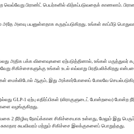
 வெவ்வேறு பிராண்ட் பெயர்களில் விற்கப்படுவதைக் காணலாம். பிராண்
 அதே அளவு பயனுள்ளதாக கருதப்படுகிறது. உங்கள் காப்பீடு பொதுவ
து அதிக பக்க விளைவுகளை ஏற்படுத்தினால், உங்கள் மருத்துவர் கரு
ெவ்வேறு சிகிச்சைகளுக்கு உங்கள் உடல் எவ்வாறு பிரதிபலிக்கிறது என்ப
ருந்துகள் மைக்லிடோல் ஆகும், இது அக்கார்போஸைப் போலவே செயல்பட
ல்லது GLP-1 ஏற்பு எதிர்ப்பிகள் (லிராகுளுடைட் போன்றவை) போன்ற நீர
மைகளை வழங்குகிறது.
 வகை 2 நீரிழிவு நோய்க்கான சிகிச்சையாக உள்ளது, மேலும் இது பெரு
ட சுகாதார சுயவிவரம் மற்றும் சிகிச்சை இலக்குகளைப் பொறுத்தது.