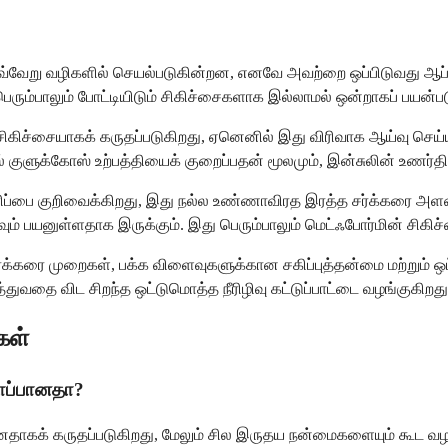
த வெவ்வேறு வழிகளில் செயல்படுகின்றன, எனவே அவற்றை ஒப்பிடுவது ஆ
ம்பாலும் போட்டியிடும் சிகிச்சைகளாக இல்லாமல் ஒன்றாகப் பயன்பட
கிச்சையாகக் கருதப்படுகிறது, ஏனெனில் இது விரிவாக ஆய்வு செய்யப்
் குளுக்கோஸ் உற்பத்தியைக் குறைப்பதன் மூலமும், இன்சுலின் உணர்த
ரிப்பை குறிவைக்கிறது, இது நல்ல உண்ணாவிரத இரத்த சர்க்கரை அ
ம் பயனுள்ளதாக இருக்கும். இது பெரும்பாலும் மெட்ஃபோர்மின் சிகிச்
 சர்க்கரை முறைகள், பக்க விளைவுகளுக்கான சகிப்புத்தன்மை மற்றும
்துவதை விட சிறந்த ஒட்டுமொத்த நீரிழிவு கட்டுப்பாட்டை வழங்குகிறது
கள்
ாப்பானதா?
கக் கருதப்படுகிறது, மேலும் சில இருதய நன்மைகளையும் கூட வழங்கக