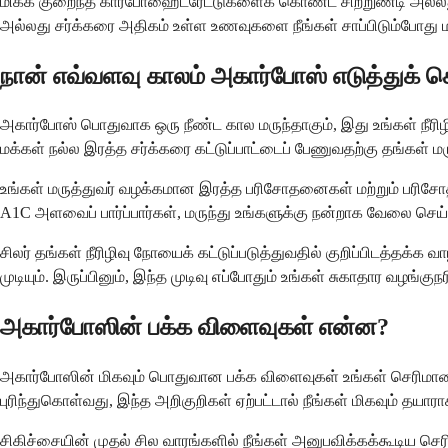
மிகக் குறைந்த கார்போஹைட்ரேட்டுகளைக் கொண்ட சிற்றுண்டி அல்லத
அல்லது சர்க்கரை அதிகம் உள்ள உணவுகளை நீங்கள் சாப்பிடும்போது மர
நான் எவ்வளவு காலம் அகார்போஸ் எடுத்துக் 
அகார்போஸ் பொதுவாக ஒரு நீண்ட கால மருந்தாகும், இது உங்கள் நீரிழிவ
மக்கள் நல்ல இரத்த சர்க்கரை கட்டுப்பாட்டைப் பேணுவதற்கு தங்கள் 
உங்கள் மருத்துவர் வழக்கமான இரத்த பரிசோதனைகள் மற்றும் பரிசோத
A1C அளவைப் பார்ப்பார்கள், மருந்து உங்களுக்கு நன்றாக வேலை செய்
சிலர் தங்கள் நீரிழிவு நோயைக் கட்டுப்படுத்துவதில் குறிப்பிட
முடியும். இருப்பினும், இந்த முடிவு எப்போதும் உங்கள் சுகாதார வழங்க
அகார்போஸின் பக்க விளைவுகள் என்ன?
அகார்போஸின் மிகவும் பொதுவான பக்க விளைவுகள் உங்கள் செரிமா
புரிந்துகொள்வது, இந்த அறிகுறிகள் ஏற்பட்டால் நீங்கள் மிகவும் தயா
சிகிச்சையின் முதல் சில வாரங்களில் நீங்கள் அனுபவிக்கக்கூடிய ச