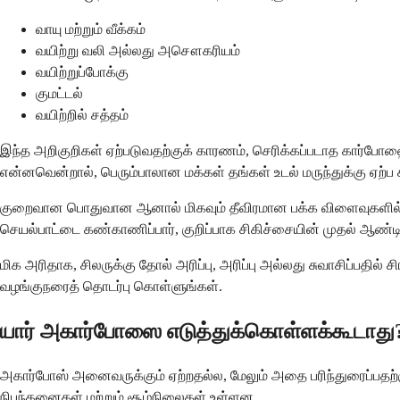
வாயு மற்றும் வீக்கம்
வயிற்று வலி அல்லது அசௌகரியம்
வயிற்றுப்போக்கு
குமட்டல்
வயிற்றில் சத்தம்
இந்த அறிகுறிகள் ஏற்படுவதற்குக் காரணம், செரிக்கப்படாத கார்போஹ
என்னவென்றால், பெரும்பாலான மக்கள் தங்கள் உடல் மருந்துக்கு ஏற்
குறைவான பொதுவான ஆனால் மிகவும் தீவிரமான பக்க விளைவுகளில் கல்
செயல்பாட்டை கண்காணிப்பார், குறிப்பாக சிகிச்சையின் முதல் ஆண்டி
மிக அரிதாக, சிலருக்கு தோல் அரிப்பு, அரிப்பு அல்லது சுவாசிப்பதில
வழங்குநரைத் தொடர்பு கொள்ளுங்கள்.
யார் அகார்போஸை எடுத்துக்கொள்ளக்கூடாது
அகார்போஸ் அனைவருக்கும் ஏற்றதல்ல, மேலும் அதை பரிந்துரைப்பதற்கு
நிபந்தனைகள் மற்றும் சூழ்நிலைகள் உள்ளன.