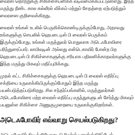
வைரஸ் தொற்றுக்கு சிகிச்சையளிக்க வடிவமைக்கப்பட்டுள்ளது. இந்த
மருந்து நீண்ட கால கல்லீரல் வீக்கம் மற்றும் சேதத்தை ஏற்படுத்தும்
வைரஸை குறிவைக்கிறது.
வைரஸ் உங்கள் உடலில் பெருகிக்கொண்டிருக்கும்போது, ​​அதாவது
உங்களுக்கு செயலில் ஹெபடைடிஸ் பி வைரஸ் பெருக்கம்
இருக்கும்போது, ​​உங்கள் மருத்துவர் பொதுவாக அடெஃபோவிரை
பரிந்துரைப்பார். லாமிவுடின் அல்லது என்டெகாவிர் போன்ற பிற
ஹெபடைடிஸ் பி சிகிச்சைகளுக்கு சரியாக பதிலளிக்காதவர்களுக்கு
இந்த மருந்து மிகவும் மதிப்புமிக்கது.
முதல் கட்ட சிகிச்சைகளுக்கு ஹெபடைடிஸ் பி வைரஸ் எதிர்ப்பு
சக்தியை உருவாக்கியிருக்கும்போதும் இந்த மருந்து
பயன்படுத்தப்படுகிறது. சில சந்தர்ப்பங்களில், மருத்துவர்கள்
அடெஃபோவிரை மற்ற வைரஸ் எதிர்ப்பு மருந்துகளுடன் சேர்த்து மிகவும்
பயனுள்ள சிகிச்சை அணுகுமுறையை உருவாக்குகிறார்கள்.
அடெஃபோவிர் எவ்வாறு செயல்படுகிறது?
அடெஃபோவிர் நியூக்ளியோடைடு ரிவர்ஸ் டிரான்ஸ்கிரிப்டேஸ்