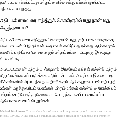
தனிப்பயனாக்கப்பட்டது மற்றும் சிகிச்சைக்கு உங்கள் குறிப்பிட்ட
பதிலைச் சார்ந்தது.
அடெஃபோவைரை எடுத்துக் கொள்ளும்போது நான் மது
அருந்தலாமா?
அடெஃபோவைரை எடுத்துக் கொள்ளும்போது, ​​குறிப்பாக உங்களுக்கு
ஹெபடைடிஸ் பி இருந்தால், மதுவைத் தவிர்ப்பது நல்லது. ஆல்கஹால்
கல்லீரல் பாதிப்பை மோசமாக்கும் மற்றும் உங்கள் மீட்புக்கு இடையூறு
விளைவிக்கும்.
அடெஃபோவைர் மற்றும் ஆல்கஹால் இரண்டும் உங்கள் கல்லீரல் மற்றும்
சிறுநீரகங்களைப் பாதிக்கக்கூடும் என்பதால், அவற்றை இணைப்பது
சிக்கல்களின் அபாயத்தை அதிகரிக்கும். ஆல்கஹால் பயன்பாடு பற்றி
உங்கள் மருத்துவரிடம் பேசுங்கள் மற்றும் உங்கள் கல்லீரல் ஆரோக்கியம்
மற்றும் ஒட்டுமொத்த நிலையைப் பொறுத்து தனிப்பயனாக்கப்பட்ட
ஆலோசனையைப் பெறுங்கள்.
Medical Disclaimer:
This article is for informational purposes only and does not constitute
medical advice. Always consult a qualified healthcare provider for diagnosis and treatment