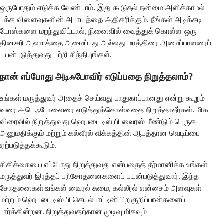
ஒருபோதும் எடுக்க வேண்டாம். இது கூடுதல் நன்மை அளிக்காமல்
பக்க விளைவுகளின் அபாயத்தை அதிகரிக்கும். நீங்கள் அடிக்கடி
டோஸ்களை மறந்துவிட்டால், நினைவில் வைத்துக் கொள்ள ஒரு
தினசரி அலாரத்தை அமைப்பது அல்லது மாத்திரை அமைப்பாளரைப்
பயன்படுத்துவது பற்றி சிந்தியுங்கள்.
நான் எப்போது அடிஃபோவிர் எடுப்பதை நிறுத்தலாம்?
உங்கள் மருத்துவர் அதைச் செய்வது பாதுகாப்பானது என்று கூறும்
வரை அடெஃபோவைரை எடுத்துக்கொள்வதை நிறுத்தாதீர்கள். மிக
விரைவில் நிறுத்துவது ஹெபடைடிஸ் பி வைரஸ் மீண்டும் பெருக
அனுமதிக்கும் மற்றும் கல்லீரல் வீக்கத்தின் ஆபத்தான வெடிப்பை
ஏற்படுத்தக்கூடும்.
சிகிச்சையை எப்போது நிறுத்துவது என்பதைத் தீர்மானிக்க உங்கள்
மருத்துவர் இரத்தப் பரிசோதனைகளைப் பயன்படுத்துவார். இந்த
சோதனைகள் உங்கள் வைரல் சுமை, கல்லீரல் என்சைம் அளவுகள்
மற்றும் ஹெபடைடிஸ் பி செயல்பாட்டின் பிற குறிப்பான்களைப்
பார்க்கின்றன. நிறுத்துவதற்கான முடிவு மிகவும்