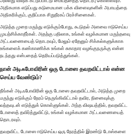
அல்லது விஷக் கட்டுப்பாட்டு மையத்தைத் தொடர்பு கொள்ளவும்.
அதிகமாக எடுப்பது கடுமையான பக்க விளைவுகளின் அபாயத்தை
அதிகரிக்கும், குறிப்பாக சிறுநீரகப் பிரச்சினைகள்.
அடுத்த முறை மருந்து எடுக்கும்போது, ​​கூடுதல் அளவை ஈடுசெய்ய
முயற்சிக்காதீர்கள். அதற்கு பதிலாக, உங்கள் வழக்கமான மருந்தளவு
அட்டவணையைத் தொடரவும், மேலும் ஏதேனும் சிக்கல்களுக்காக
உங்களைக் கண்காணிக்க உங்கள் சுகாதார வழங்குநருக்கு என்ன
நடந்தது என்பதைத் தெரியப்படுத்துங்கள்.
நான் அடிஃபோவிரின் ஒரு டோஸை தவறவிட்டால் என்ன
செய்ய வேண்டும்?
நீங்கள் அடிஃபோவிரின் ஒரு டோஸை தவறவிட்டால், அடுத்த முறை
மருந்து எடுக்கும் நேரம் நெருங்கிவிட்டால் தவிர, நினைவுக்கு
வந்தவுடன் எடுத்துக் கொள்ளுங்கள். அந்த விஷயத்தில், தவறவிட்ட
டோஸைத் தவிர்த்துவிட்டு, உங்கள் வழக்கமான அட்டவணையைத்
தொடரவும்.
தவறவிட்ட டோஸை ஈடுசெய்ய ஒரு நேரத்தில் இரண்டு டோஸ்களை