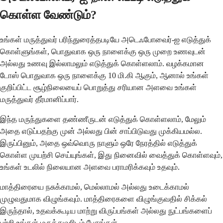
கொள்ள வேண்டும்?
உங்கள் மருத்துவர் பரிந்துரைத்தபடியே அடெஃபோவைர்-ஐ எடுத்துக்
கொள்ளுங்கள், பொதுவாக ஒரு நாளைக்கு ஒரு முறை உணவுடன்
அல்லது உணவு இல்லாமலும் எடுத்துக் கொள்ளலாம். வழக்கமான
டோஸ் பொதுவாக ஒரு நாளைக்கு 10 மி.கி ஆகும், ஆனால் உங்கள்
குறிப்பிட்ட சூழ்நிலையைப் பொறுத்து சரியான அளவை உங்கள்
மருத்துவர் தீர்மானிப்பார்.
இந்த மருந்துகளை தண்ணீருடன் எடுத்துக் கொள்ளலாம், மேலும்
அதை எடுப்பதற்கு முன் அல்லது பின் சாப்பிடுவது முக்கியமல்ல.
இருப்பினும், அதை ஒவ்வொரு நாளும் ஒரே நேரத்தில் எடுத்துக்
கொள்ள முயற்சி செய்யுங்கள், இது நினைவில் வைத்துக் கொள்ளவும்,
உங்கள் உடலில் நிலையான அளவை பராமரிக்கவும் உதவும்.
மாத்திரையை நசுக்காமல், மெல்லாமல் அல்லது உடைக்காமல்
முழுவதுமாக விழுங்கவும். மாத்திரைகளை விழுங்குவதில் சிக்கல்
இருந்தால், உதவக்கூடிய மாற்று விருப்பங்கள் அல்லது நுட்பங்களைப்
பற்றி உங்கள் மருத்துவரிடம் பேசுங்கள்.