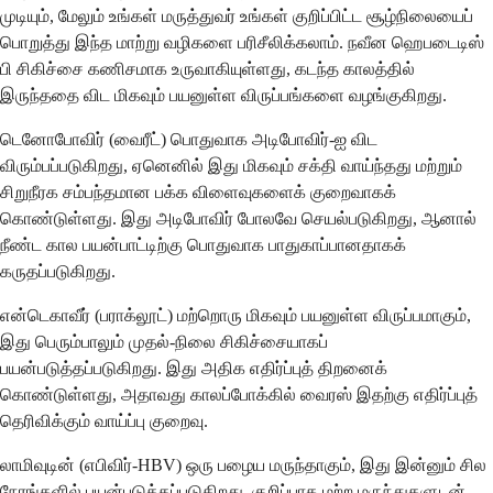
முடியும், மேலும் உங்கள் மருத்துவர் உங்கள் குறிப்பிட்ட சூழ்நிலையைப்
பொறுத்து இந்த மாற்று வழிகளை பரிசீலிக்கலாம். நவீன ஹெபடைடிஸ்
பி சிகிச்சை கணிசமாக உருவாகியுள்ளது, கடந்த காலத்தில்
இருந்ததை விட மிகவும் பயனுள்ள விருப்பங்களை வழங்குகிறது.
டெனோபோவிர் (வைரீட்) பொதுவாக அடிபோவிர்-ஐ விட
விரும்பப்படுகிறது, ஏனெனில் இது மிகவும் சக்தி வாய்ந்தது மற்றும்
சிறுநீரக சம்பந்தமான பக்க விளைவுகளைக் குறைவாகக்
கொண்டுள்ளது. இது அடிபோவிர் போலவே செயல்படுகிறது, ஆனால்
நீண்ட கால பயன்பாட்டிற்கு பொதுவாக பாதுகாப்பானதாகக்
கருதப்படுகிறது.
என்டெகாவீர் (பராக்லூட்) மற்றொரு மிகவும் பயனுள்ள விருப்பமாகும்,
இது பெரும்பாலும் முதல்-நிலை சிகிச்சையாகப்
பயன்படுத்தப்படுகிறது. இது அதிக எதிர்ப்புத் திறனைக்
கொண்டுள்ளது, அதாவது காலப்போக்கில் வைரஸ் இதற்கு எதிர்ப்புத்
தெரிவிக்கும் வாய்ப்பு குறைவு.
லாமிவுடின் (எபிவிர்-HBV) ஒரு பழைய மருந்தாகும், இது இன்னும் சில
நேரங்களில் பயன்படுத்தப்படுகிறது, குறிப்பாக மற்ற மருந்துகளுடன்