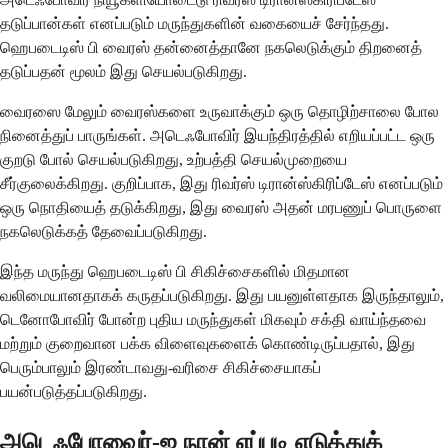
தடுப்பான்கள் எனப்படும் மருந்துகளின் வகையைச் சேர்ந்தது.
ஹெபடைடிஸ் பி வைரஸ் தன்னைத்தானே நகலெடுக்கும் திறனைத்
தடுப்பதன் மூலம் இது செயல்படுகிறது.
வைரஸை மேலும் வைரஸ்களை உருவாக்கும் ஒரு தொழிற்சாலை போல
நினைத்துப் பாருங்கள். அடெஃபோவிர் இயந்திரத்தில் எறியப்பட்ட ஒரு
குறடு போல் செயல்படுகிறது, உற்பத்தி செயல்முறையை
சீர்குலைக்கிறது. குறிப்பாக, இது ரிவர்ஸ் டிரான்ஸ்கிரிப்டேஸ் எனப்படும்
ஒரு நொதியைத் தடுக்கிறது, இது வைரஸ் அதன் மரபணுப் பொருளை
நகலெடுக்கத் தேவைப்படுகிறது.
இந்த மருந்து ஹெபடைடிஸ் பி சிகிச்சைகளில் மிதமான
வலிமையானதாகக் கருதப்படுகிறது. இது பயனுள்ளதாக இருந்தாலும்,
டெனோபோவிர் போன்ற புதிய மருந்துகள் மிகவும் சக்தி வாய்ந்தவை
மற்றும் குறைவான பக்க விளைவுகளைக் கொண்டிருப்பதால், இது
பெரும்பாலும் இரண்டாவது-வரிசை சிகிச்சையாகப்
பயன்படுத்தப்படுகிறது.
அடெஃபோவைர்-ஐ நான் எப்படி எடுத்துக்