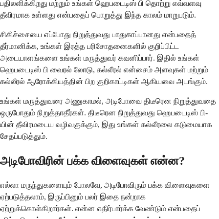
பதிலளிக்கிறது மற்றும் உங்கள் ஹெபடைடிஸ் பி தொற்று எவ்வளவு
தீவிரமாக உள்ளது என்பதைப் பொறுத்து இந்த காலம் மாறுபடும்.
சிகிச்சையை எப்போது நிறுத்துவது பாதுகாப்பானது என்பதைத்
தீர்மானிக்க, உங்கள் இரத்த பரிசோதனைகளில் குறிப்பிட்ட
அடையாளங்களை உங்கள் மருத்துவர் கவனிப்பார். இதில் உங்கள்
ஹெபடைடிஸ் பி வைரல் லோடு, கல்லீரல் என்சைம் அளவுகள் மற்றும்
கல்லீரல் ஆரோக்கியத்தின் பிற குறிகாட்டிகள் ஆகியவை அடங்கும்.
உங்கள் மருத்துவரை அணுகாமல், அடிபோவை திடீரென நிறுத்துவதை
ஒருபோதும் நிறுத்தாதீர்கள். திடீரென நிறுத்துவது ஹெபடைடிஸ் பி-
யின் தீவிரமடைய வழிவகுக்கும், இது உங்கள் கல்லீரலை கடுமையாக
சேதப்படுத்தும்.
அடிபோவிரின் பக்க விளைவுகள் என்ன?
எல்லா மருந்துகளையும் போலவே, அடிபோவிரும் பக்க விளைவுகளை
ஏற்படுத்தலாம், இருப்பினும் பலர் இதை நன்றாக
ஏற்றுக்கொள்கிறார்கள். என்ன எதிர்பார்க்க வேண்டும் என்பதைப்