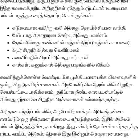
தேவைப்படுகிறது, இருப்பினும் அவை குறைவாகவே நிகழ்கின்றன.
இந்த கவலைக்குரிய அறிகுறிகள் ஏதேனும் ஏற்பட்டால் உடனடியாக
உங்கள் மருத்துவரைத் தொடர்பு கொள்ளுங்கள்:
கடுமையான வயிற்று வலி அல்லது தொடர்ச்சியான வாந்தி
மேம்படாத அசாதாரண சோர்வு அல்லது பலவீனம்
தோல் அல்லது கண்களின் மஞ்சள் நிறம் (மஞ்சள் காமாலை)
அடர் சிறுநீர் அல்லது வெளிர் மலம்
சுவாசிப்பதில் சிரமம் அல்லது மார்பு வலி
கால்கள், கணுக்கால் அல்லது பாதங்களில் வீக்கம்
கவனித்துக்கொள்ள வேண்டிய மிக முக்கியமான பக்க விளைவுகளில்
ஒன்று சிறுநீரக பிரச்சனைகள். அடிபோவிர் சில நேரங்களில் சிறுநீரக
செயல்பாட்டை பாதிக்கலாம், குறிப்பாக நீண்ட கால பயன்பாட்டில்
அல்லது ஏற்கனவே சிறுநீரக பிரச்சனைகள் உள்ளவர்களுக்கு.
அரிதான சந்தர்ப்பங்களில், அடிபோவிர் லாக்டிக் அமிலத்தன்மை
எனப்படும் ஒரு தீவிரமான நிலையை ஏற்படுத்தலாம், இதில் அமிலம்
உங்கள் இரத்தத்தில் உருவாகிறது. இது கல்லீரல் நோய் உள்ளவர்களுக்கு
ஏற்பட வாய்ப்பு அதிகம், ஆனால் இது இன்னும் அசாதாரணமானது.