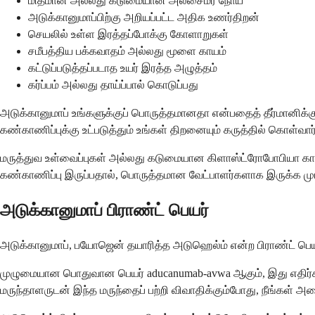
மிதமான அல்லது கடுமையான அல்சைமர் நோய்
அடுக்கானுமாப்பிற்கு அறியப்பட்ட அதிக உணர்திறன்
செயலில் உள்ள இரத்தப்போக்கு கோளாறுகள்
சமீபத்திய பக்கவாதம் அல்லது மூளை காயம்
கட்டுப்படுத்தப்படாத உயர் இரத்த அழுத்தம்
கர்ப்பம் அல்லது தாய்ப்பால் கொடுப்பது
அடுக்கானுமாப் உங்களுக்குப் பொருத்தமானதா என்பதைத் தீர்மானிக்கும
கண்காணிப்புக்கு உட்படுத்தும் உங்கள் திறனையும் கருத்தில் கொள்வார்
மருத்துவ உள்வைப்புகள் அல்லது கடுமையான கிளாஸ்ட்ரோபோபியா கார
கண்காணிப்பு இருப்பதால், பொருத்தமான வேட்பாளர்களாக இருக்க முட
அடுக்கானுமாப் பிராண்ட் பெயர்
அடுக்கானுமாப், பயோஜென் தயாரித்த அடுஹெல்ம் என்ற பிராண்ட் பெயரில
முழுமையான பொதுவான பெயர் aducanumab-avwa ஆகும், இது எதிர்காலத
மருந்தாளருடன் இந்த மருந்தைப் பற்றி விவாதிக்கும்போது, ​​நீங்கள் அதை