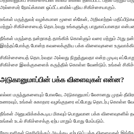
அடுகானுமாப் சிகிச்சையின் காலம் உங்கள் தனிப்பட்ட பதில் மற்றும் 
அல்சைமர் நோய்க்கான ஒப்பீட்டளவில் புதிய சிகிச்சையாகும்.
உங்கள் மருத்துவர் வழக்கமான மூளை ஸ்கேன், அறிவாற்றல் மதிப்பீடுகள
மற்றும் சிகிச்சையைத் தொடர்வது உங்களுக்கு பாதுகாப்பானதா என்பதை
நீங்கள் மருந்தை நன்றாகத் தாங்கிக் கொள்ளும் வரை மற்றும் அது நன்ம
இரத்தப்போக்கு போன்ற கவலைக்குரிய பக்க விளைவுகளை உருவாக்கினா
சிகிச்சையைத் தொடர்வதா அல்லது நிறுத்துவதா என்ற முடிவு எப்போது
சிகிச்சை இலக்குகளைக் கருத்தில் கொள்ள வேண்டும். உங்கள் சிகி
அடுகானுமாப்பின் பக்க விளைவுகள் என்ன?
எல்லா மருந்துகளையும் போலவே, அடுகானுமாப் லேசானது முதல் தீவிர
உணரவும், உங்கள் சுகாதார வழங்குநரை எப்போது தொடர்பு கொள்ள வேண
நீங்கள் அனுபவிக்கக்கூடிய மிகவும் பொதுவான பக்க விளைவுகளில் தலை
உங்கள் உடல் சிகிச்சைக்கு ஏற்ப மாறும் போது மேம்படும்.
நோயாளிகள் தெரிவிக்கும் அடிக்கடி ஏற்படும் பக்க விளைவுகள் இங்கே