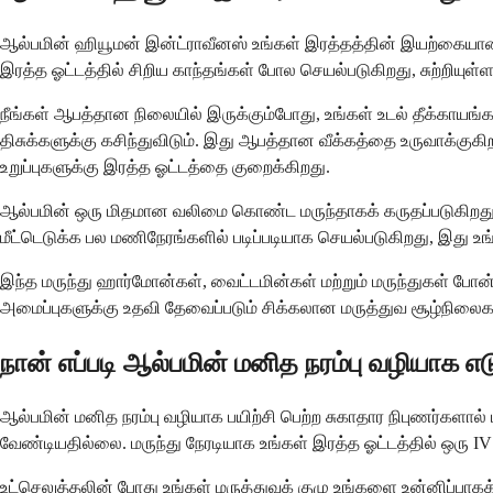
ஆல்பமின் ஹியூமன் இன்ட்ராவீனஸ் உங்கள் இரத்தத்தின் இயற்கையான தி
இரத்த ஓட்டத்தில் சிறிய காந்தங்கள் போல செயல்படுகிறது, சுற்றியுள்
நீங்கள் ஆபத்தான நிலையில் இருக்கும்போது, ​​உங்கள் உடல் தீக்
திசுக்களுக்கு கசிந்துவிடும். இது ஆபத்தான வீக்கத்தை உருவாக்குகி
உறுப்புகளுக்கு இரத்த ஓட்டத்தை குறைக்கிறது.
ஆல்பமின் ஒரு மிதமான வலிமை கொண்ட மருந்தாகக் கருதப்படுகிற
மீட்டெடுக்க பல மணிநேரங்களில் படிப்படியாக செயல்படுகிறது, இது உங்கள
இந்த மருந்து ஹார்மோன்கள், வைட்டமின்கள் மற்றும் மருந்துகள் போ
அமைப்புகளுக்கு உதவி தேவைப்படும் சிக்கலான மருத்துவ சூழ்நிலைகளி
நான் எப்படி ஆல்பமின் மனித நரம்பு வழியாக எ
ஆல்பமின் மனித நரம்பு வழியாக பயிற்சி பெற்ற சுகாதார நிபுணர்களா
வேண்டியதில்லை. மருந்து நேரடியாக உங்கள் இரத்த ஓட்டத்தில் ஒரு I
உட்செலுத்தலின் போது உங்கள் மருத்துவக் குழு உங்களை உன்னிப்பாகக் 