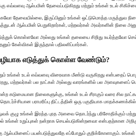
கு எவ்வளவு ஆல்பமின் தேவைப்படுகிறது மற்றும் உங்கள் உடல் சிகிச்
டிக்கவோ தேவையில்லை, இருப்பினும் உங்கள் ஒட்டுமொத்த மருத்துவ ந
தத்துடன் ஆல்பமின் பெறுகிறார்கள், மற்றவர்கள் அவர்களின் நிலை அ
 படுத்துக் கொள்ளவோ அல்லது உங்கள் தலையை சிறிது உயர்த்தவோ செய்
தேனும் கேள்விகள் இருந்தால் பதிலளிப்பார்கள்.
 வழியாக எடுத்துக் கொள்ள வேண்டும்?
 மற்றும் உங்கள் உடல் எவ்வளவு விரைவாக மீண்டு வருகிறது என்பதைப
ிறது, மற்றவர்கள் பல நாட்கள் அல்லது வாரங்களில் பல அளவுகளைப் ப
கடுமையான நிலைகளுக்கு, உங்கள் உடல் சீராகும் வரை சில நாட்களுக்கு
ொடர்ச்சியான பராமரிப்பு திட்டத்தின் ஒரு பகுதியாக மாதக்கணக்கில
ுவக் குழு உங்கள் இரத்த புரத அளவை தொடர்ந்து பரிசோதிக்கும் மற்
ல் உங்கள் உறுப்புகள் நன்றாக செயல்படுகின்றனவா என்பதற்கான அறி
ஆல்பமினைப் பயன்படுத்துவதே எப்போதும் குறிக்கோளாகும். உங்கள் ந