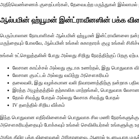
அதிர்வெண்ணைக் குறைப்பார்கள், தேவையற்ற மருந்துகள் இல்லாமல் ந
ஆல்பமின் ஹ்யூமன் இன்ட்ராவீனஸின் பக்க வ
பெரும்பாலான நோயாளிகள் ஆல்பமின் ஹ்யூமன் இன்ட்ராவீனஸை நன்றா
மருந்தையும் போலவே, ஆல்பமின் உங்கள் சுகாதாரக் குழு உங்கள் சிக
உங்கள் உட்செலுத்தலின் போது அல்லது சிறிது நேரத்திற்குப் பிறகு ஏ
லேசான காய்ச்சல் அல்லது சூடாக உணர்தல், இது பொதுவாக விர
லேசான குமட்டல் அல்லது வயிற்று அசௌகரியம்
தலைவலி, இது வழக்கமான வலி நிவாரணத்திற்கு நன்றாக பதிலள
இரத்த அழுத்தத்தில் தற்காலிக மாற்றங்கள், பொதுவாக லேசான
தோல் சிவந்து போதல் அல்லது லேசாக சிவந்து போதல்
IV தளத்தில் சிறிய வீக்கம்
இந்த பொதுவான எதிர்வினைகள் பொதுவாக சில மணி நேரங்களுக்குள் மற
அசௌகரியத்தையும் போக்கவும் உங்கள் செவிலியர்கள் உங்களுக்கு உத
அதிக தீவிர பக்க விளைவுகள் அரிதானவை, ஆனால் உடனடியாக மருத்து