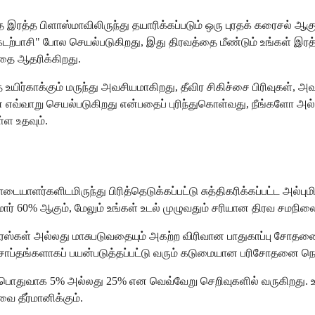
ரத்த பிளாஸ்மாவிலிருந்து தயாரிக்கப்படும் ஒரு புரதக் கரைசல் ஆகு
பாசி" போல செயல்படுகிறது, இது திரவத்தை மீண்டும் உங்கள் இரத்த 
்தை ஆதரிக்கிறது.
உயிர்காக்கும் மருந்து அவசியமாகிறது, தீவிர சிகிச்சை பிரிவுகள்
ின் எவ்வாறு செயல்படுகிறது என்பதைப் புரிந்துகொள்வது, நீங்களோ
்ள உதவும்.
ளர்களிடமிருந்து பிரித்தெடுக்கப்பட்டு சுத்திகரிக்கப்பட்ட அல்பும
் 60% ஆகும், மேலும் உங்கள் உடல் முழுவதும் சரியான திரவ சமநிலையை
ரஸ்கள் அல்லது மாசுபடுவதையும் அகற்ற விரிவான பாதுகாப்பு சோதனை மற
பல தசாப்தங்களாகப் பயன்படுத்தப்பட்டு வரும் கடுமையான பரிசோதன
ு, பொதுவாக 5% அல்லது 25% என வெவ்வேறு செறிவுகளில் வருகிறது. உங
ை தீர்மானிக்கும்.