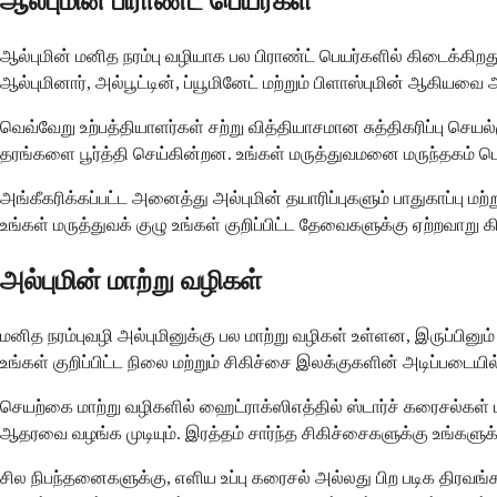
ஆல்புமின் பிராண்ட் பெயர்கள்
ஆல்புமின் மனித நரம்பு வழியாக பல பிராண்ட் பெயர்களில் கிடைக்கிறத
ஆல்புமினார், அல்பூட்டின், ப்யூமினேட் மற்றும் பிளாஸ்புமின் ஆகியவை 
வெவ்வேறு உற்பத்தியாளர்கள் சற்று வித்தியாசமான சுத்திகரிப்பு செ
தரங்களை பூர்த்தி செய்கின்றன. உங்கள் மருத்துவமனை மருந்தகம் பொ
அங்கீகரிக்கப்பட்ட அனைத்து அல்புமின் தயாரிப்புகளும் பாதுகாப்பு
உங்கள் மருத்துவக் குழு உங்கள் குறிப்பிட்ட தேவைகளுக்கு ஏற்றவாறு க
அல்புமின் மாற்று வழிகள்
மனித நரம்புவழி அல்புமினுக்கு பல மாற்று வழிகள் உள்ளன, இருப்பி
உங்கள் குறிப்பிட்ட நிலை மற்றும் சிகிச்சை இலக்குகளின் அடிப்படையி
செயற்கை மாற்று வழிகளில் ஹைட்ராக்ஸிஎத்தில் ஸ்டார்ச் கரைசல்கள்
ஆதரவை வழங்க முடியும். இரத்தம் சார்ந்த சிகிச்சைகளுக்கு உங்களுக்
சில நிபந்தனைகளுக்கு, எளிய உப்பு கரைசல் அல்லது பிற படிக திரவங