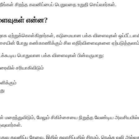
ீங்கள் சிறந்த கவனிப்பைப் பெறுவதை உறுதி செய்வார்கள்.
ிளைவுகள் என்ன?
க ஏற்றுக்கொள்கிறார்கள், கடுமையான பக்க விளைவுகள் ஒப்பீட்டளவ
ிச்சையின் போது கண்காணிக்கும் சில எதிர்விளைவுகளை ஏற்படுத்தலாம்
ற்படக்கூடிய பொதுவான பக்க விளைவுகள் பின்வருமாறு:
ைவில் சரியாகிவிடும்
ிக்கும்
து
ைந்துவிடும், மேலும் சிகிச்சையை நிறுத்த வேண்டிய அவசியமில்லை.
வுவார்கள்.
வ கவனிப்பு தேவை. இதில் சுவாசிப்பதில் சிரமம், நெஞ்சு வலி அல