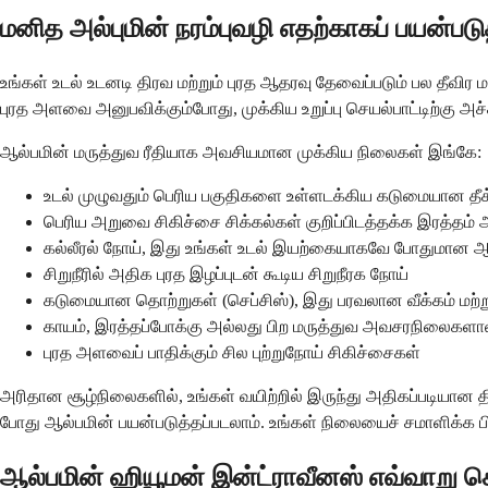
மனித அல்புமின் நரம்புவழி எதற்காகப் பயன்படு
உங்கள் உடல் உடனடி திரவ மற்றும் புரத ஆதரவு தேவைப்படும் பல தீவ
புரத அளவை அனுபவிக்கும்போது, ​​முக்கிய உறுப்பு செயல்பாட்டிற்கு 
ஆல்பமின் மருத்துவ ரீதியாக அவசியமான முக்கிய நிலைகள் இங்கே:
உடல் முழுவதும் பெரிய பகுதிகளை உள்ளடக்கிய கடுமையான தீக்
பெரிய அறுவை சிகிச்சை சிக்கல்கள் குறிப்பிடத்தக்க இரத்தம்
கல்லீரல் நோய், இது உங்கள் உடல் இயற்கையாகவே போதுமான 
சிறுநீரில் அதிக புரத இழப்புடன் கூடிய சிறுநீரக நோய்
கடுமையான தொற்றுகள் (செப்சிஸ்), இது பரவலான வீக்கம் மற்று
காயம், இரத்தப்போக்கு அல்லது பிற மருத்துவ அவசரநிலைகளால் 
புரத அளவைப் பாதிக்கும் சில புற்றுநோய் சிகிச்சைகள்
அரிதான சூழ்நிலைகளில், உங்கள் வயிற்றில் இருந்து அதிகப்படியான த
போது ஆல்பமின் பயன்படுத்தப்படலாம். உங்கள் நிலையைச் சமாளிக்க ப
ஆல்பமின் ஹியூமன் இன்ட்ராவீனஸ் எவ்வாறு ச