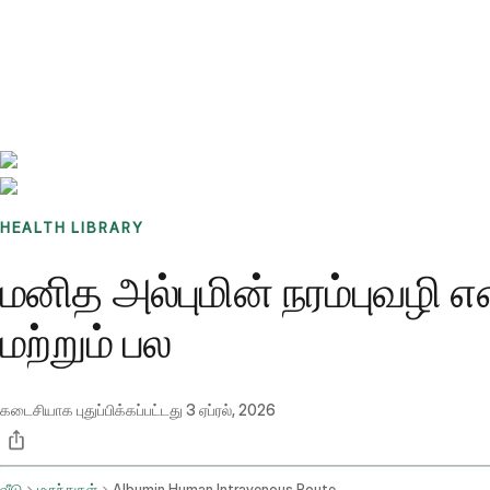
Benchmarks
Stories
FAQ
Sign up / Log in
HEALTH LIBRARY
மனித அல்புமின் நரம்புவழி 
மற்றும் பல
கடைசியாக புதுப்பிக்கப்பட்டது
3 ஏப்ரல், 2026
வீடு
மருந்துகள்
Albumin Human Intravenous Route