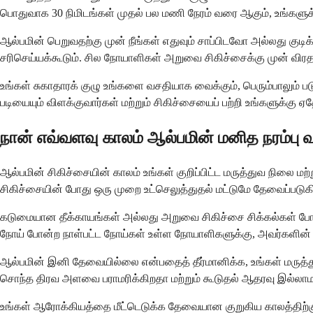
பொதுவாக 30 நிமிடங்கள் முதல் பல மணி நேரம் வரை ஆகும், உங்களுக்
ஆல்பமின் பெறுவதற்கு முன் நீங்கள் எதுவும் சாப்பிடவோ அல்லது கு
சரிசெய்யக்கூடும். சில நோயாளிகள் அறுவை சிகிச்சைக்கு முன் விர
உங்கள் சுகாதாரக் குழு உங்களை வசதியாக வைக்கும், பெரும்பாலும்
படியையும் விளக்குவார்கள் மற்றும் சிகிச்சையைப் பற்றி உங்களுக்கு ஏ
நான் எவ்வளவு காலம் ஆல்பமின் மனித நரம்பு
ஆல்பமின் சிகிச்சையின் காலம் உங்கள் குறிப்பிட்ட மருத்துவ நிலை
சிகிச்சையின் போது ஒரு முறை உட்செலுத்துதல் மட்டுமே தேவைப்படுக
கடுமையான தீக்காயங்கள் அல்லது அறுவை சிகிச்சை சிக்கல்கள் போன்ற 
நோய் போன்ற நாள்பட்ட நோய்கள் உள்ள நோயாளிகளுக்கு, அவர்களின் த
ஆல்பமின் இனி தேவையில்லை என்பதைத் தீர்மானிக்க, உங்கள் மருத்த
சொந்த திரவ அளவை பராமரிக்கிறதா மற்றும் கூடுதல் ஆதரவு இல்லாம
உங்கள் ஆரோக்கியத்தை மீட்டெடுக்க தேவையான குறுகிய காலத்திற்கு 