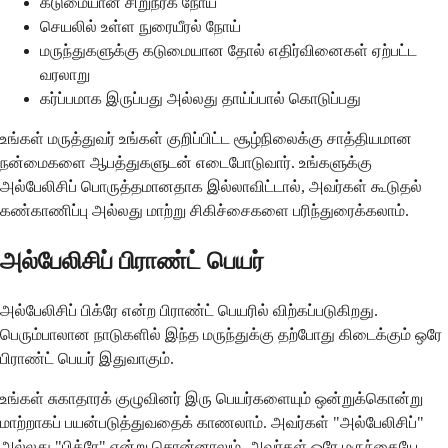
கடுமையான சிறுநீரக நோய்
செயலில் உள்ள நுரையீரல் நோய்
மருந்துகளுக்கு கடுமையான தோல் எதிர்வினைகள் ஏற்பட்ட
வரலாறு
கர்ப்பமாக இருப்பது அல்லது தாய்ப்பால் கொடுப்பது
உங்கள் மருத்துவர் உங்கள் குறிப்பிட்ட சூழ்நிலைக்கு சாத்தியமான
நன்மைகளை ஆபத்துகளுடன் எடைபோடுவார். உங்களுக்கு
அல்பேலிசிப் பொருத்தமானதாக இல்லாவிட்டால், அவர்கள் கூடுதல்
கண்காணிப்பு அல்லது மாற்று சிகிச்சைகளை பரிந்துரைக்கலாம்.
அல்பேலிசிப் பிராண்ட் பெயர்
அல்பேலிசிப் பிக்ரே என்ற பிராண்ட் பெயரில் விற்கப்படுகிறது.
பெரும்பாலான நாடுகளில் இந்த மருந்துக்கு தற்போது கிடைக்கும் ஒரே
பிராண்ட் பெயர் இதுவாகும்.
உங்கள் சுகாதாரக் குழுவினர் இரு பெயர்களையும் ஒன்றுக்கொன்று
மாற்றாகப் பயன்படுத்துவதைக் காணலாம். அவர்கள் "அல்பேலிசிப்"
அல்லது "பிக்ரே" என்று சொன்னாலும், அவர்கள் ஒரே மருந்தையே