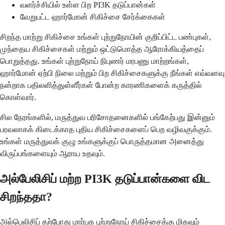
வளர்ச்சியில் உள்ள பிற PI3K தடுப்பான்கள்
வேறுபட்ட ஹார்மோன் சிகிச்சை சேர்க்கைகள்
சிறந்த மாற்று சிகிச்சை உங்கள் புற்றுநோயின் குறிப்பிட்ட பண்புகள்,
முந்தைய சிகிச்சைகள் மற்றும் ஒட்டுமொத்த ஆரோக்கியத்தைப்
பொறுத்தது. உங்கள் புற்றுநோய் நிபுணர் மரபணு மாற்றங்கள்,
ஹார்மோன் ஏற்பி நிலை மற்றும் பிற சிகிச்சைகளுக்கு நீங்கள் எவ்வளவு
நன்றாக பதிலளித்துள்ளீர்கள் போன்ற காரணிகளைக் கருத்தில்
கொள்வார்.
சில நேரங்களில், மருத்துவ பரிசோதனைகளில் பங்கேற்பது இன்னும்
பரவலாகக் கிடைக்காத புதிய சிகிச்சைகளைப் பெற வழிவகுக்கும்.
உங்கள் மருத்துவக் குழு உங்களுக்குப் பொருத்தமான அனைத்து
விருப்பங்களையும் ஆராய உதவும்.
அல்பேலிசிப் மற்ற PI3K தடுப்பான்களை விட
சிறந்ததா?
அல்பெலிசிப் தற்போது மார்பக புற்றுநோய் சிகிச்சைக்கு மிகவும்