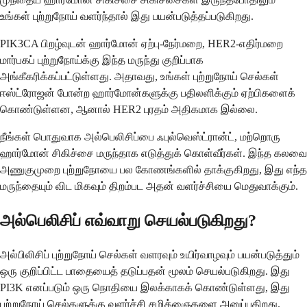
உங்கள் புற்றுநோய் வளர்ந்தால் இது பயன்படுத்தப்படுகிறது.
PIK3CA பிறழ்வுடன் ஹார்மோன் ஏற்பு-நேர்மறை, HER2-எதிர்மறை
மார்பகப் புற்றுநோய்க்கு இந்த மருந்து குறிப்பாக
அங்கீகரிக்கப்பட்டுள்ளது. அதாவது, உங்கள் புற்றுநோய் செல்கள்
ஈஸ்ட்ரோஜன் போன்ற ஹார்மோன்களுக்கு பதிலளிக்கும் ஏற்பிகளைக்
கொண்டுள்ளன, ஆனால் HER2 புரதம் அதிகமாக இல்லை.
நீங்கள் பொதுவாக அல்பெலிசிப்பை ஃபுல்வெஸ்ட்ரான்ட், மற்றொரு
ஹார்மோன் சிகிச்சை மருந்தாக எடுத்துக் கொள்வீர்கள். இந்த கலவை
அணுகுமுறை புற்றுநோயை பல கோணங்களில் தாக்குகிறது, இது எந்த
மருந்தையும் விட மிகவும் திறம்பட அதன் வளர்ச்சியை மெதுவாக்கும்.
அல்பெலிசிப் எவ்வாறு செயல்படுகிறது?
அல்பிலிசிப் புற்றுநோய் செல்கள் வளரவும் உயிர்வாழவும் பயன்படுத்தும்
ஒரு குறிப்பிட்ட பாதையைத் தடுப்பதன் மூலம் செயல்படுகிறது. இது
PI3K எனப்படும் ஒரு நொதியை இலக்காகக் கொண்டுள்ளது, இது
புற்றுநோய் செல்களுக்கு வளர்ச்சி சமிக்ஞைகளை அனுப்புகிறது.