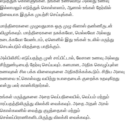
எடுத்துக் கொள்ளுங்கள். நீங்கள் உணவோடு அல்லது உணவு
இல்லாமலும் எடுத்துக் கொள்ளலாம், ஆனால் உங்கள் தேர்வில்
நிலையாக இருக்க முயற்சி செய்யுங்கள்.
மாத்திரைகளை முழுவதுமாக ஒரு முழு கிளாஸ் தண்ணீருடன்
விழுங்கவும். மாத்திரைகளை நசுக்கவோ, மெல்லவோ அல்லது
உடைக்கவோ வேண்டாம், ஏனெனில் இது உங்கள் உடலில் மருந்து
செயல்படும் விதத்தை பாதிக்கும்.
அல்பிலிசிப் எடுப்பதற்கு முன் சாப்பிட்டால், லேசான உணவு அல்லது
சிற்றுண்டியைத் தேர்வு செய்யவும். கனமான, அதிக கொழுப்புள்ள
உணவுகள் சில பக்க விளைவுகளை அதிகரிக்கக்கூடும். சிறிய அளவு
உணவை உட்கொள்வது வயிற்று உபாதையைக் குறைக்க உதவுகிறது
என்று பலர் காண்கிறார்கள்.
உங்கள் மருந்துகளை அறை வெப்பநிலையில், வெப்பம் மற்றும்
ஈரப்பதத்திலிருந்து விலக்கி வைக்கவும். அதை அதன் அசல்
கொள்கலனில் வைத்து குழந்தைகள் மற்றும்
செல்லப்பிராணிகளிடமிருந்து விலக்கி வைக்கவும்.