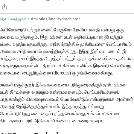
வீடு
மருந்துகள்
Amiloride And Hydrochlorothiazide Oral Route
அமிலோரைடு மற்றும் ஹைட்ரோகுளோரோதியாசைடு என்பது ஒரு
கலவை மருந்தாகும், இது உங்கள் உடல் அதிகப்படியான நீர் மற்றும்
உப்பை அகற்ற உதவுகிறது, அதே நேரத்தில் முக்கியமான பொட்டாசியம்
அளவை சமநிலையில் வைத்திருக்கிறது. இந்த இரட்டை-செயல் நீர்
மாத்திரை, உயர் இரத்த அழுத்தம் மற்றும் திரவ தக்கவைப்பை தனியாக
எந்த மருந்தையும் விட திறம்பட சிகிச்சையளிக்க இரண்டு வெவ்வேறு
வகையான டையூரிடிக்ஸை (diuretics) ஒருங்கிணைக்கிறது.
உங்கள் மருத்துவர் இந்த கலவையை பரிந்துரைத்திருந்தால், உங்கள்
உடல் திரவத்தை அகற்றும் நன்மைகளையும், பொட்டாசியத்தைப்
பாதுகாக்கும் விளைவுகளையும் பெற வேண்டும் என்பதற்காக அவர்கள்
அதைத் தேர்ந்தெடுத்துள்ளனர். இந்த மருந்து எவ்வாறு
செயல்படுகிறது என்பதைப் புரிந்துகொள்வது, உங்கள் சிகிச்சை
திட்டத்தைப் பற்றி அதிக நம்பிக்கையுடன் உணர உதவும்.