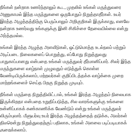
நீங்கள் நன்றாக உணர்ந்தாலும் கூட, முதலில் உங்கள் மருத்துவரை
அணுகாமல் இந்த மருந்துகளை ஒருபோதும் நிறுத்தாதீர்கள். உயர்
இரத்த அழுத்தத்திற்கு பெரும்பாலும் அறிகுறிகள் இருக்காது, எனவே
நன்றாக உணர்வது உங்களுக்கு இனி சிகிச்சை தேவையில்லை என்று
அர்த்தமல்ல.
உங்கள் இரத்த அழுத்த அளவீடுகள், ஒட்டுமொத்த உடல்நலம் மற்றும்
அடிப்படை நிலைகளைப் பொறுத்து, எப்போது நிறுத்துவது
பாதுகாப்பானது என்பதை உங்கள் மருத்துவர் தீர்மானிப்பார். சிலர் இந்த
மருந்துகளை வாழ்நாள் முழுவதும் எடுத்துக் கொள்ள
வேண்டியிருக்கலாம், மற்றவர்கள் குறிப்பிடத்தக்க வாழ்க்கை முறை
மாற்றங்களைச் செய்த பிறகு நிறுத்த முடியும்.
நீங்கள் மருந்தை நிறுத்திவிட்டால், உங்கள் இரத்த அழுத்தம் நிலையாக
இருக்கிறதா என்பதை உறுதிப்படுத்த, சில வாரங்களுக்கு உங்களை
உன்னிப்பாகக் கண்காணிக்க வேண்டும் என்று உங்கள் மருத்துவர்
விரும்புவார். மீளுயர்வு உயர் இரத்த அழுத்தத்தைத் தடுக்க, அவர்கள்
திடீரென்று நிறுத்துவதற்குப் பதிலாக, உங்கள் அளவை படிப்படியாகக்
குறைக்கலாம்.