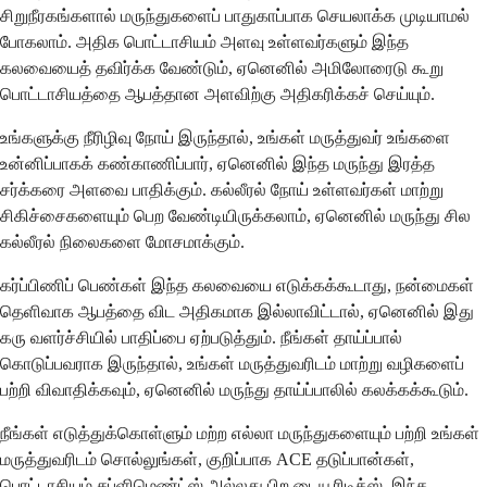
சிறுநீரகங்களால் மருந்துகளைப் பாதுகாப்பாக செயலாக்க முடியாமல்
போகலாம். அதிக பொட்டாசியம் அளவு உள்ளவர்களும் இந்த
கலவையைத் தவிர்க்க வேண்டும், ஏனெனில் அமிலோரைடு கூறு
பொட்டாசியத்தை ஆபத்தான அளவிற்கு அதிகரிக்கச் செய்யும்.
உங்களுக்கு நீரிழிவு நோய் இருந்தால், உங்கள் மருத்துவர் உங்களை
உன்னிப்பாகக் கண்காணிப்பார், ஏனெனில் இந்த மருந்து இரத்த
சர்க்கரை அளவை பாதிக்கும். கல்லீரல் நோய் உள்ளவர்கள் மாற்று
சிகிச்சைகளையும் பெற வேண்டியிருக்கலாம், ஏனெனில் மருந்து சில
கல்லீரல் நிலைகளை மோசமாக்கும்.
கர்ப்பிணிப் பெண்கள் இந்த கலவையை எடுக்கக்கூடாது, நன்மைகள்
தெளிவாக ஆபத்தை விட அதிகமாக இல்லாவிட்டால், ஏனெனில் இது
கரு வளர்ச்சியில் பாதிப்பை ஏற்படுத்தும். நீங்கள் தாய்ப்பால்
கொடுப்பவராக இருந்தால், உங்கள் மருத்துவரிடம் மாற்று வழிகளைப்
பற்றி விவாதிக்கவும், ஏனெனில் மருந்து தாய்ப்பாலில் கலக்கக்கூடும்.
நீங்கள் எடுத்துக்கொள்ளும் மற்ற எல்லா மருந்துகளையும் பற்றி உங்கள்
மருத்துவரிடம் சொல்லுங்கள், குறிப்பாக ACE தடுப்பான்கள்,
பொட்டாசியம் சப்ளிமெண்ட்ஸ் அல்லது பிற டையூரிடிக்ஸ். இந்த