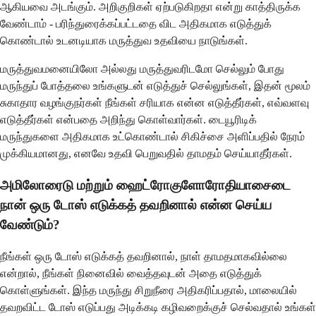
ஆகியவை அடங்கும். அறிகுறிகள் ஏற்படுகிறதா என்று காத்திருக்க
வேண்டாம் - பரிந்துரைக்கப்பட்டதை விட அதிகமாக எடுத்துக்
கொண்டால் உடனடியாக மருத்துவ உதவியை நாடுங்கள்.
மருத்துவமனையிலோ அல்லது மருத்துவரிடமோ செல்லும் போது
மருந்துப் போத்தலை உங்களுடன் எடுத்துச் செல்லுங்கள், இதன் மூலம்
சுகாதார வழங்குநர்கள் நீங்கள் சரியாக என்ன எடுத்தீர்கள், எவ்வளவு
எடுத்தீர்கள் என்பதை அறிந்து கொள்வார்கள். டையூரிடிக்
மருந்துகளை அதிகமாக உட்கொண்டால் சிகிச்சை அளிப்பதில் நேரம்
முக்கியமானது, எனவே உதவி பெறுவதில் தாமதம் செய்யாதீர்கள்.
அமிலோரைடு மற்றும் ஹைட்ரோகுளோரோதியாசைடை
நான் ஒரு டோஸ் எடுக்கத் தவறினால் என்ன செய்ய
வேண்டும்?
நீங்கள் ஒரு டோஸ் எடுக்கத் தவறினால், நாள் தாமதமாகவில்லை
என்றால், நீங்கள் நினைவில் வைத்தவுடன் அதை எடுத்துக்
கொள்ளுங்கள். இந்த மருந்து சிறுநீரை அதிகரிப்பதால், மாலையில்
தவறவிட்ட டோஸ் எடுப்பது அடிக்கடி கழிவறைக்குச் செல்வதால் உங்கள்