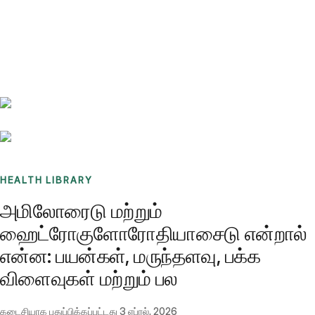
Benchmarks
Stories
FAQ
Sign up / Log in
HEALTH LIBRARY
அமிலோரைடு மற்றும்
ஹைட்ரோகுளோரோதியாசைடு என்றால்
என்ன: பயன்கள், மருந்தளவு, பக்க
விளைவுகள் மற்றும் பல
கடைசியாக புதுப்பிக்கப்பட்டது
3 ஏப்ரல், 2026