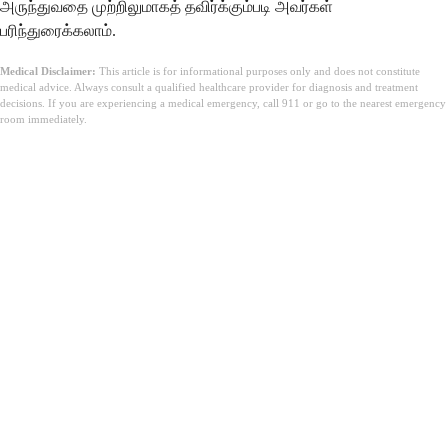
அருந்துவதை முற்றிலுமாகத் தவிர்க்கும்படி அவர்கள்
பரிந்துரைக்கலாம்.
Medical Disclaimer:
This article is for informational purposes only and does not constitute
medical advice. Always consult a qualified healthcare provider for diagnosis and treatment
decisions. If you are experiencing a medical emergency, call 911 or go to the nearest emergency
room immediately.