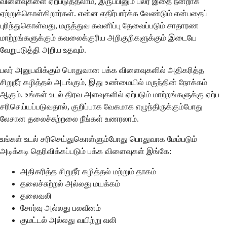
விளைவுகளை ஏற்படுத்தலாம், இருப்பினும் பலர் இதை நன்றாக
ஏற்றுக்கொள்கிறார்கள். என்ன எதிர்பார்க்க வேண்டும் என்பதைப்
புரிந்துகொள்வது, மருத்துவ கவனிப்பு தேவைப்படும் சாதாரண
மாற்றங்களுக்கும் கவலைக்குரிய அறிகுறிகளுக்கும் இடையே
வேறுபடுத்தி அறிய உதவும்.
பலர் அனுபவிக்கும் பொதுவான பக்க விளைவுகளில் அதிகரித்த
சிறுநீர் கழித்தல் அடங்கும், இது உண்மையில் மருந்தின் நோக்கம்
ஆகும். உங்கள் உடல் திரவ அளவுகளில் ஏற்படும் மாற்றங்களுக்கு ஏற்ப
சரிசெய்யப்படுவதால், குறிப்பாக வேகமாக எழுந்திருக்கும்போது
லேசான தலைச்சுற்றலை நீங்கள் உணரலாம்.
உங்கள் உடல் சரிசெய்துகொள்ளும்போது பொதுவாக மேம்படும்
அடிக்கடி தெரிவிக்கப்படும் பக்க விளைவுகள் இங்கே:
அதிகரித்த சிறுநீர் கழித்தல் மற்றும் தாகம்
தலைச்சுற்றல் அல்லது மயக்கம்
தலைவலி
சோர்வு அல்லது பலவீனம்
குமட்டல் அல்லது வயிற்று வலி