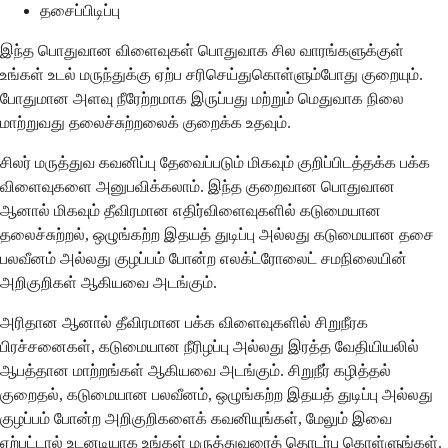
தசைப்பிடிப்பு
இந்த பொதுவான விளைவுகள் பொதுவாக சில வாரங்களுக்குள்
உங்கள் உடல் மருந்துக்கு ஏற்ப சரிசெய்துகொள்ளும்போது குறையும்.
போதுமான அளவு நீரேற்றமாக இருப்பது மற்றும் மெதுவாக நிலை
மாற்றுவது தலைச்சுற்றலைக் குறைக்க உதவும்.
சிலர் மருத்துவ கவனிப்பு தேவைப்படும் மிகவும் குறிப்பிடத்தக்க பக்க
விளைவுகளை அனுபவிக்கலாம். இந்த குறைவான பொதுவான
ஆனால் மிகவும் தீவிரமான எதிர்விளைவுகளில் கடுமையான
தலைச்சுற்றல், ஒழுங்கற்ற இதயத் துடிப்பு அல்லது கடுமையான தசை
பலவீனம் அல்லது குழப்பம் போன்ற எலக்ட்ரோலைட் சமநிலையின்
அறிகுறிகள் ஆகியவை அடங்கும்.
அரிதான ஆனால் தீவிரமான பக்க விளைவுகளில் சிறுநீரக
பிரச்சனைகள், கடுமையான நீரிழப்பு அல்லது இரத்த வேதியியலில்
ஆபத்தான மாற்றங்கள் ஆகியவை அடங்கும். சிறுநீர் கழித்தல்
குறைதல், கடுமையான பலவீனம், ஒழுங்கற்ற இதயத் துடிப்பு அல்லது
குழப்பம் போன்ற அறிகுறிகளைக் கவனியுங்கள், மேலும் இவை
ஏற்பட்டால் உடனடியாக உங்கள் மருத்துவரைத் தொடர்பு கொள்ளுங்கள்.