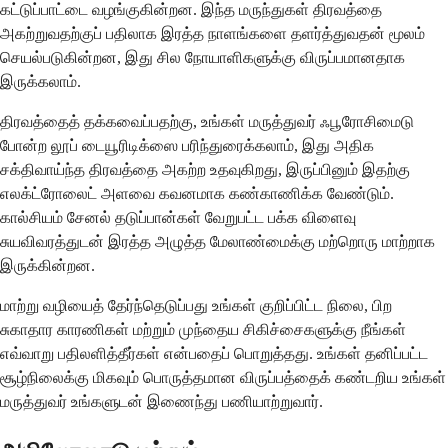
கட்டுப்பாட்டை வழங்குகின்றன. இந்த மருந்துகள் திரவத்தை
அகற்றுவதற்குப் பதிலாக இரத்த நாளங்களை தளர்த்துவதன் மூலம்
செயல்படுகின்றன, இது சில நோயாளிகளுக்கு விருப்பமானதாக
இருக்கலாம்.
திரவத்தைத் தக்கவைப்பதற்கு, உங்கள் மருத்துவர் ஃபூரோசிமைடு
போன்ற லூப் டையூரிடிக்ஸை பரிந்துரைக்கலாம், இது அதிக
சக்திவாய்ந்த திரவத்தை அகற்ற உதவுகிறது, இருப்பினும் இதற்கு
எலக்ட்ரோலைட் அளவை கவனமாக கண்காணிக்க வேண்டும்.
கால்சியம் சேனல் தடுப்பான்கள் வேறுபட்ட பக்க விளைவு
சுயவிவரத்துடன் இரத்த அழுத்த மேலாண்மைக்கு மற்றொரு மாற்றாக
இருக்கின்றன.
மாற்று வழியைத் தேர்ந்தெடுப்பது உங்கள் குறிப்பிட்ட நிலை, பிற
சுகாதார காரணிகள் மற்றும் முந்தைய சிகிச்சைகளுக்கு நீங்கள்
எவ்வாறு பதிலளித்தீர்கள் என்பதைப் பொறுத்தது. உங்கள் தனிப்பட்ட
சூழ்நிலைக்கு மிகவும் பொருத்தமான விருப்பத்தைக் கண்டறிய உங்கள்
மருத்துவர் உங்களுடன் இணைந்து பணியாற்றுவார்.