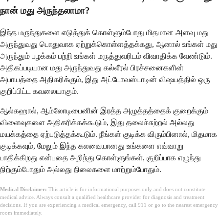
நான் மது அருந்தலாமா?
இந்த மருந்துகளை எடுத்துக் கொள்ளும்போது மிதமான அளவு மது
அருந்துவது பொதுவாக ஏற்றுக்கொள்ளத்தக்கது, ஆனால் உங்கள் மது
அருந்தும் பழக்கம் பற்றி உங்கள் மருத்துவரிடம் விவாதிக்க வேண்டும்.
அதிகப்படியான மது அருந்துவது கல்லீரல் பிரச்சனைகளின்
அபாயத்தை அதிகரிக்கும், இது அட்டோவஸ்டாடின் விஷயத்தில் ஒரு
குறிப்பிட்ட கவலையாகும்.
ஆல்கஹால், ஆம்லோடிபைனின் இரத்த அழுத்தத்தைக் குறைக்கும்
விளைவுகளை அதிகரிக்கக்கூடும், இது தலைச்சுற்றல் அல்லது
மயக்கத்தை ஏற்படுத்தக்கூடும். நீங்கள் குடிக்க விரும்பினால், மிதமாக
குடிக்கவும், மேலும் இந்த கலவையானது உங்களை எவ்வாறு
பாதிக்கிறது என்பதை அறிந்து கொள்ளுங்கள், குறிப்பாக எழுந்து
நிற்கும்போதும் அல்லது நிலைகளை மாற்றும்போதும்.
Medical Disclaimer:
This article is for informational purposes only and does not constitute
medical advice. Always consult a qualified healthcare provider for diagnosis and treatment
decisions. If you are experiencing a medical emergency, call 911 or go to the nearest emergency
room immediately.