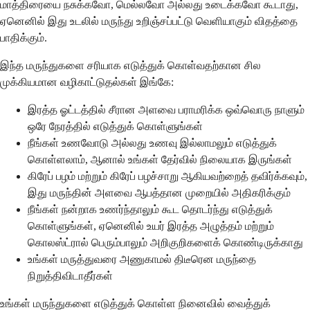
மாத்திரையை நசுக்கவோ, மெல்லவோ அல்லது உடைக்கவோ கூடாது,
ஏனெனில் இது உடலில் மருந்து உறிஞ்சப்பட்டு வெளியாகும் விதத்தை
பாதிக்கும்.
இந்த மருந்துகளை சரியாக எடுத்துக் கொள்வதற்கான சில
முக்கியமான வழிகாட்டுதல்கள் இங்கே:
இரத்த ஓட்டத்தில் சீரான அளவை பராமரிக்க ஒவ்வொரு நாளும்
ஒரே நேரத்தில் எடுத்துக் கொள்ளுங்கள்
நீங்கள் உணவோடு அல்லது உணவு இல்லாமலும் எடுத்துக்
கொள்ளலாம், ஆனால் உங்கள் தேர்வில் நிலையாக இருங்கள்
கிரேப் பழம் மற்றும் கிரேப் பழச்சாறு ஆகியவற்றைத் தவிர்க்கவும்,
இது மருந்தின் அளவை ஆபத்தான முறையில் அதிகரிக்கும்
நீங்கள் நன்றாக உணர்ந்தாலும் கூட தொடர்ந்து எடுத்துக்
கொள்ளுங்கள், ஏனெனில் உயர் இரத்த அழுத்தம் மற்றும்
கொலஸ்ட்ரால் பெரும்பாலும் அறிகுறிகளைக் கொண்டிருக்காது
உங்கள் மருத்துவரை அணுகாமல் திடீரென மருந்தை
நிறுத்திவிடாதீர்கள்
உங்கள் மருந்துகளை எடுத்துக் கொள்ள நினைவில் வைத்துக்