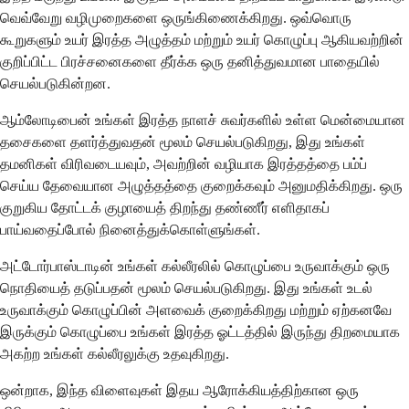
வெவ்வேறு வழிமுறைகளை ஒருங்கிணைக்கிறது. ஒவ்வொரு
கூறுகளும் உயர் இரத்த அழுத்தம் மற்றும் உயர் கொழுப்பு ஆகியவற்றின்
குறிப்பிட்ட பிரச்சனைகளை தீர்க்க ஒரு தனித்துவமான பாதையில்
செயல்படுகின்றன.
ஆம்லோடிபைன் உங்கள் இரத்த நாளச் சுவர்களில் உள்ள மென்மையான
தசைகளை தளர்த்துவதன் மூலம் செயல்படுகிறது, இது உங்கள்
தமனிகள் விரிவடையவும், அவற்றின் வழியாக இரத்தத்தை பம்ப்
செய்ய தேவையான அழுத்தத்தை குறைக்கவும் அனுமதிக்கிறது. ஒரு
குறுகிய தோட்டக் குழாயைத் திறந்து தண்ணீர் எளிதாகப்
பாய்வதைப்போல் நினைத்துக்கொள்ளுங்கள்.
அட்டோர்பாஸ்டாடின் உங்கள் கல்லீரலில் கொழுப்பை உருவாக்கும் ஒரு
நொதியைத் தடுப்பதன் மூலம் செயல்படுகிறது. இது உங்கள் உடல்
உருவாக்கும் கொழுப்பின் அளவைக் குறைக்கிறது மற்றும் ஏற்கனவே
இருக்கும் கொழுப்பை உங்கள் இரத்த ஓட்டத்தில் இருந்து திறமையாக
அகற்ற உங்கள் கல்லீரலுக்கு உதவுகிறது.
ஒன்றாக, இந்த விளைவுகள் இதய ஆரோக்கியத்திற்கான ஒரு