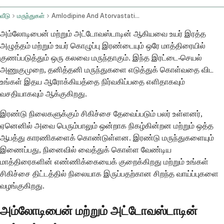
வீடு
மருந்துகள்
Amlodipine And Atorvastatin Oral Route
அம்லோடிபைன் மற்றும் அட்டோவஸ்டாடின் ஆகியவை உயர் இரத்த
அழுத்தம் மற்றும் உயர் கொழுப்பு இரண்டையும் ஒரே மாத்திரையில்
குணப்படுத்தும் ஒரு கலவை மருந்தாகும். இந்த இரட்டை-செயல்
அணுகுமுறை, தனித்தனி மருந்துகளை எடுத்துக் கொள்வதை விட
உங்கள் இதய ஆரோக்கியத்தை நிர்வகிப்பதை எளிதாகவும்
வசதியாகவும் ஆக்குகிறது.
இரண்டு நிலைகளுக்கும் சிகிச்சை தேவைப்படும் பலர் உள்ளனர்,
ஏனெனில் அவை பெரும்பாலும் ஒன்றாக நிகழ்கின்றன மற்றும் ஒத்த
ஆபத்து காரணிகளைக் கொண்டுள்ளன. இரண்டு மருந்துகளையும்
இணைப்பது, நினைவில் வைத்துக் கொள்ள வேண்டிய
மாத்திரைகளின் எண்ணிக்கையைக் குறைக்கிறது மற்றும் உங்கள்
சிகிச்சை திட்டத்தில் நிலையாக இருப்பதற்கான சிறந்த வாய்ப்புகளை
வழங்குகிறது.
அம்லோடிபைன் மற்றும் அட்டோவஸ்டாடின்