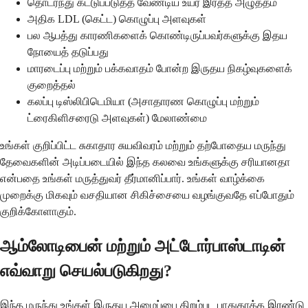
தொடர்ந்து கட்டுப்படுத்த வேண்டிய உயர் இரத்த அழுத்தம்
அதிக LDL (கெட்ட) கொழுப்பு அளவுகள்
பல ஆபத்து காரணிகளைக் கொண்டிருப்பவர்களுக்கு இதய
நோயைத் தடுப்பது
மாரடைப்பு மற்றும் பக்கவாதம் போன்ற இருதய நிகழ்வுகளைக்
குறைத்தல்
கலப்பு டிஸ்லிபிடெமியா (அசாதாரண கொழுப்பு மற்றும்
ட்ரைகிளிசரைடு அளவுகள்) மேலாண்மை
உங்கள் குறிப்பிட்ட சுகாதார சுயவிவரம் மற்றும் தற்போதைய மருந்து
தேவைகளின் அடிப்படையில் இந்த கலவை உங்களுக்கு சரியானதா
என்பதை உங்கள் மருத்துவர் தீர்மானிப்பார். உங்கள் வாழ்க்கை
முறைக்கு மிகவும் வசதியான சிகிச்சையை வழங்குவதே எப்போதும்
குறிக்கோளாகும்.
ஆம்லோடிபைன் மற்றும் அட்டோர்பாஸ்டாடின்
எவ்வாறு செயல்படுகிறது?
இந்த மருந்து உங்கள் இருதய அமைப்பை திறம்பட பாதுகாக்க இரண்டு