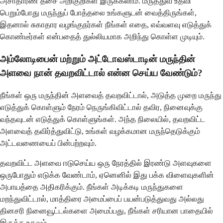
அசாதாரண தசை அறிகுறிகள் இருக்கலாம். மருத்துவ உதவி
பெறும்போது மருந்துப் போத்தலை உங்களுடன் வைத்திருங்கள்,
இதனால் சுகாதார வழங்குநர்கள் நீங்கள் எதை, எவ்வளவு எடுத்துக்
கொண்டீர்கள் என்பதைத் துல்லியமாக அறிந்து கொள்ள முடியும்.
அம்லோடிபைன் மற்றும் அட்டோவஸ்டாடின் மருந்தின்
அளவை நான் தவறவிட்டால் என்ன செய்ய வேண்டும்?
நீங்கள் ஒரு மருந்தின் அளவைத் தவறவிட்டால், அடுத்த முறை மருந்து
எடுத்துக் கொள்ளும் நேரம் நெருங்கிவிட்டால் தவிர, நினைவுக்கு
வந்தவுடன் எடுத்துக் கொள்ளுங்கள். அந்த நிலையில், தவறவிட்ட
அளவைத் தவிர்த்துவிட்டு, உங்கள் வழக்கமான மருந்தெடுக்கும்
அட்டவணையைப் பின்பற்றவும்.
தவறவிட்ட அளவை ஈடுசெய்ய ஒரு நேரத்தில் இரண்டு அளவுகளை
ஒருபோதும் எடுக்க வேண்டாம், ஏனெனில் இது பக்க விளைவுகளின்
அபாயத்தை அதிகரிக்கும். நீங்கள் அடிக்கடி மருந்துகளை
மறந்துவிட்டால், மாத்திரை அமைப்பைப் பயன்படுத்துவது அல்லது
தினசரி நினைவூட்டல்களை அமைப்பது, நீங்கள் சரியான பாதையில்
இருக்க உதவும்.