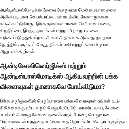
ஆன்டிஸ்பாஸ்மோடிக்ஸ் தேவை பொதுவாக மென்மையான தசை
அதிகப்படியான செயல்பாட்டை உள்ளடக்கிய கோளாறுகளை
சுட்டிக்காட்டுகிறது. இந்த தசைகள் உங்கள் செரிமான பாதை,
சிறுநீர்ப்பை, இரத்த நாளங்கள் மற்றும் பிற உறுப்புகளை
வரிசைப்படுத்துகின்றன. அவை அதிகமாக அல்லது தவறான
நேரத்தில் சுருங்கும் போது, ​​நீங்கள் வலி மற்றும் செயலிழப்பை
அனுபவிக்கிறீர்கள்.
ஆன்டிகோலினெர்ஜிக்ஸ் மற்றும்
ஆன்டிஸ்பாஸ்மோடிக்ஸ் ஆகியவற்றின் பக்க
விளைவுகள் தானாகவே போய்விடுமா?
இந்த மருந்துகளின் பெரும்பாலான பக்க விளைவுகள் உங்கள் உடல்
சிகிச்சைக்கு ஏற்ப மாறும் போது மேம்படும். வறண்ட வாய், லேசான
மயக்கம் அல்லது லேசான தலைச்சுற்றல் போன்ற பொதுவான
பிரச்சனைகள் மருந்தை உட்கொள்ளத் தொடங்கிய சில நாட்களுக்குள்
அல்லது வாரங்களுக்குள் குறைவாகவே தொந்தரவு செய்யும்.