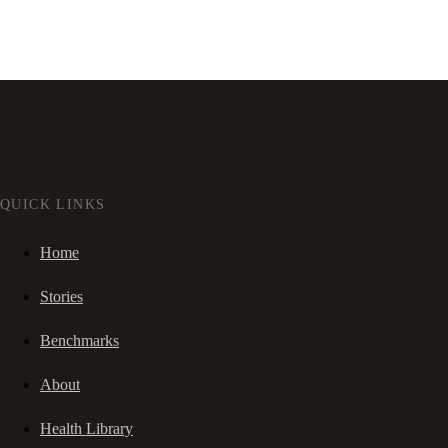
QUICK LINKS
Home
Stories
Benchmarks
About
Health Library