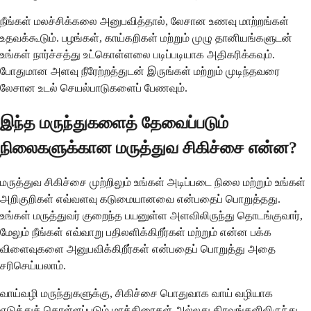
நீங்கள் மலச்சிக்கலை அனுபவித்தால், லேசான உணவு மாற்றங்கள்
உதவக்கூடும். பழங்கள், காய்கறிகள் மற்றும் முழு தானியங்களுடன்
உங்கள் நார்ச்சத்து உட்கொள்ளலை படிப்படியாக அதிகரிக்கவும்.
போதுமான அளவு நீரேற்றத்துடன் இருங்கள் மற்றும் முடிந்தவரை
லேசான உடல் செயல்பாடுகளைப் பேணவும்.
இந்த மருந்துகளைத் தேவைப்படும்
நிலைகளுக்கான மருத்துவ சிகிச்சை என்ன?
மருத்துவ சிகிச்சை முற்றிலும் உங்கள் அடிப்படை நிலை மற்றும் உங்கள்
அறிகுறிகள் எவ்வளவு கடுமையானவை என்பதைப் பொறுத்தது.
உங்கள் மருத்துவர் குறைந்த பயனுள்ள அளவிலிருந்து தொடங்குவார்,
மேலும் நீங்கள் எவ்வாறு பதிலளிக்கிறீர்கள் மற்றும் என்ன பக்க
விளைவுகளை அனுபவிக்கிறீர்கள் என்பதைப் பொறுத்து அதை
சரிசெய்யலாம்.
வாய்வழி மருந்துகளுக்கு, சிகிச்சை பொதுவாக வாய் வழியாக
எடுத்துக் கொள்ளப்படும் மாத்திரைகள் அல்லது திரவங்களிலிருந்து