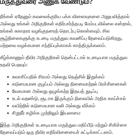
மருத்துவரை அணுக வேண்டும்?
நீங்கள் ஏதேனும் கவலைக்குரிய பக்க விளைவுகளை அனுபவித்தால்
அல்லது உங்கள் அறிகுறிகள் எதிர்பார்த்தபடி மேம்படவில்லை என்றால்,
உங்கள் சுகாதார வழங்குநரைத் தொடர்பு கொள்ளவும். சில
சூழ்நிலைகளுக்கு உடனடி மருத்துவ கவனிப்பு தேவைப்படுகிறது,
மற்றவை வழக்கமான சந்திப்புக்காகக் காத்திருக்கலாம்.
கீழ்க்காணும் தீவிர அறிகுறிகள் தென்பட்டால் உடனடியாக மருத்துவ
உதவி பெறவும்:
சுவாசிப்பதில் சிரமம் அல்லது நெஞ்சில் இறுக்கம்
கடுமையான குழப்பம் அல்லது நினைவாற்றல் பிரச்சினைகள்
வேகமான அல்லது ஒழுங்கற்ற இதயத் துடிப்பு
உடல் வறண்டு, சூடாக இருக்கும் நிலையில் அதிக காய்ச்சல்
வயிற்றில் கடுமையான வலி அல்லது வீக்கம்
சிறுநீர் கழிக்க முற்றிலும் இயலாமை
இந்த அறிகுறிகள் உடனடியாக மருத்துவ மதிப்பீடு மற்றும் சிகிச்சை
தேவைப்படும் ஒரு தீவிர எதிர்வினையைச் சுட்டிக்காட்டலாம்.