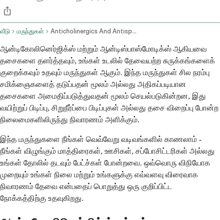
வீடு
மருந்துகள்
Anticholinergics And Antispasmodics Oral Route Parenteral Route Rectal Route Transdermal Route
ஆன்டிகோலினெர்ஜிக்ஸ் மற்றும் ஆன்டிஸ்பாஸ்மோடிக்ஸ் ஆகியவை
தசைகளை தளர்த்தவும், உங்கள் உடலில் தேவையற்ற சுருக்கங்களைக்
குறைக்கவும் உதவும் மருந்துகள் ஆகும். இந்த மருந்துகள் சில நரம்பு
சமிக்ஞைகளைத் தடுப்பதன் மூலம் அல்லது அதிகப்படியான
தசைகளை அமைதிப்படுத்துவதன் மூலம் செயல்படுகின்றன, இது
வயிற்றுப் பிடிப்பு, சிறுநீர்ப்பை பிடிப்புகள் அல்லது தசை விறைப்பு போன்ற
நிலைமைகளிலிருந்து நிவாரணம் அளிக்கும்.
இந்த மருந்துகளை நீங்கள் வெவ்வேறு வடிவங்களில் காணலாம் -
நீங்கள் விழுங்கும் மாத்திரைகள், ஊசிகள், சப்போசிட்டரிகள் அல்லது
உங்கள் தோலில் தடவும் பேட்ச்கள் போன்றவை. ஒவ்வொரு விநியோக
முறையும் உங்கள் நிலை மற்றும் உங்களுக்கு எவ்வளவு விரைவாக
நிவாரணம் தேவை என்பதைப் பொறுத்து ஒரு குறிப்பிட்ட
நோக்கத்திற்கு உதவுகிறது.