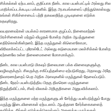
சிக்கல்கள் ஏற்படலாம், குறிப்பாக நீண்ட கால பயன்பாட்டில் அல்லது சில
பாதிக்கப்படக்கூடிய மக்களில். இந்த அபாயங்களைப் புரிந்துகொள்வது
உங்கள் சிகிச்சையைப் பற்றி தகவலறிந்த முடிவுகளை எடுக்க
உதவுகிறது.
வயதானவர்கள் மயக்கம் காரணமாக குழப்பம், நினைவாற்றல்
பிரச்சினைகள் மற்றும் விழுதல் போன்ற அதிக ஆபத்துகளை
எதிர்கொள்கின்றனர். இந்த மருந்துகள் கிளௌகோமா,
விரிவாக்கப்பட்ட புரோஸ்டேட் அல்லது கடுமையான மலச்சிக்கல் போன்ற
ஏற்கனவே உள்ள நிலைமைகளை மோசமாக்கும்.
நீண்ட கால பயன்பாடு மிகவும் நிலையான பக்க விளைவுகளுக்கு
வழிவகுக்கும். சிலருக்கு சகிப்புத்தன்மை ஏற்படுகிறது, அதாவது அதே
நிவாரணத்தைப் பெற அதிக அளவுகளில் மருந்துகள் தேவைப்படும்.
நீண்ட நேரம் பயன்படுத்திய பிறகு திடீரென மருந்துகளை
நிறுத்திவிட்டால், சிலர் விலகல் அறிகுறிகளை அனுபவிக்கலாம்.
இந்த மருந்துகளை மற்ற மருந்துகளுடன் சேர்த்து பயன்படுத்தும் போது
மருந்து இடைவினைகள் ஏற்படலாம். ஆபத்தான சேர்க்கைகளைத்
தவிர்க்க, நீங்கள் எடுத்துக்கொள்ளும் அனைத்து மருந்துகள்,