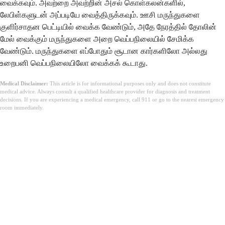
வைக்கவும். அவற்றை அவற்றின் அசல் கொள்கலன்களில்,
லேபிள்களுடன் அப்படியே வைத்திருக்கவும். ஊசி மருந்துகளை
குளிர்சாதன பெட்டியில் வைக்க வேண்டும், அதே நேரத்தில் தோலின்
மேல் வைக்கும் மருந்துகளை அறை வெப்பநிலையில் சேமிக்க
வேண்டும். மருந்துகளை எப்போதும் சூடான கார்களிலோ அல்லது
உறைபனி வெப்பநிலையிலோ வைக்கக் கூடாது.
Medical Disclaimer:
This article is for informational purposes only and does not constitute
medical advice. Always consult a qualified healthcare provider for diagnosis and treatment
decisions. If you are experiencing a medical emergency, call 911 or go to the nearest emergency
room immediately.