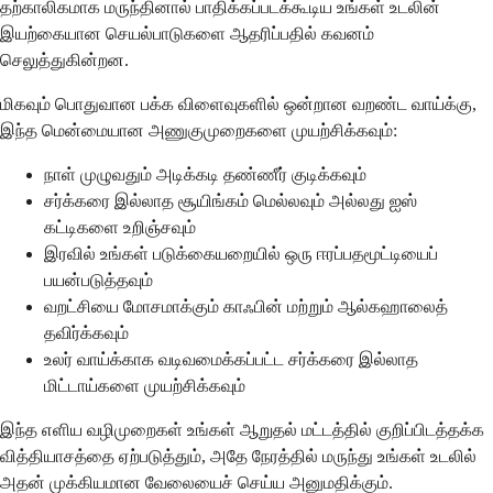
தற்காலிகமாக மருந்தினால் பாதிக்கப்படக்கூடிய உங்கள் உடலின்
இயற்கையான செயல்பாடுகளை ஆதரிப்பதில் கவனம்
செலுத்துகின்றன.
மிகவும் பொதுவான பக்க விளைவுகளில் ஒன்றான வறண்ட வாய்க்கு,
இந்த மென்மையான அணுகுமுறைகளை முயற்சிக்கவும்:
நாள் முழுவதும் அடிக்கடி தண்ணீர் குடிக்கவும்
சர்க்கரை இல்லாத சூயிங்கம் மெல்லவும் அல்லது ஐஸ்
கட்டிகளை உறிஞ்சவும்
இரவில் உங்கள் படுக்கையறையில் ஒரு ஈரப்பதமூட்டியைப்
பயன்படுத்தவும்
வறட்சியை மோசமாக்கும் காஃபின் மற்றும் ஆல்கஹாலைத்
தவிர்க்கவும்
உலர் வாய்க்காக வடிவமைக்கப்பட்ட சர்க்கரை இல்லாத
மிட்டாய்களை முயற்சிக்கவும்
இந்த எளிய வழிமுறைகள் உங்கள் ஆறுதல் மட்டத்தில் குறிப்பிடத்தக்க
வித்தியாசத்தை ஏற்படுத்தும், அதே நேரத்தில் மருந்து உங்கள் உடலில்
அதன் முக்கியமான வேலையைச் செய்ய அனுமதிக்கும்.