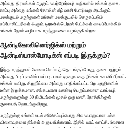
அல்லது திரவங்கள் ஆகும். பெற்றோர்வழி வழிகளில் உங்கள் தசை,
நரம்பு அல்லது உங்கள் தோலின் கீழ் ஊசி போடுவது அடங்கும்.
மலக்குடல் மருந்துகள் உங்கள் மலக்குடலில் செருகப்படும்
சப்போசிட்டரிகள் ஆகும். டிரான்ஸ்டெர்மல் பேட்ச்கள் காலப்போக்கில்
உங்கள் தோல் வழியாக மருந்துகளை வழங்குகின்றன.
ஆன்டிகோலினெர்ஜிக்ஸ் மற்றும்
ஆன்டிஸ்பாஸ்மோடிக்ஸ் எப்படி இருக்கும்?
இந்த மருந்துகள் வேலை செய்யத் தொடங்கும்போது, தசை பதற்றம்
அல்லது பிடிப்புகளில் படிப்படியாகக் குறைவதை நீங்கள் கவனிப்பீர்கள்.
உங்கள் வயிறு, சிறுநீர்ப்பை அல்லது பாதிக்கப்பட்ட பிற பகுதிகளில்
உள்ள இறுக்கமான, சங்கடமான உணர்வு பெரும்பாலான வாய்வழி
மருந்துகளுக்கு 30 நிமிடங்கள் முதல் ஒரு மணி நேரத்திற்குள்
குறையத் தொடங்குகிறது.
மருந்துக்கு உங்கள் உடல் சரிசெய்யும்போது சில பொதுவான பக்க
விளைவுகளை நீங்கள் அனுபவிக்கலாம். இதில் வாய் வறட்சி, லேசான