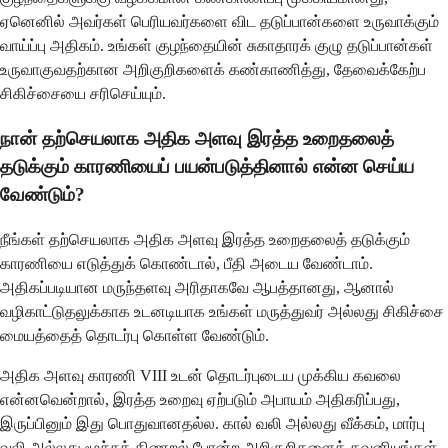
ஏனெனில் அவர்கள் பெரியவர்களை விட தடுப்பான்களை உருவாக்கும்
வாய்ப்பு அதிகம். உங்கள் குழந்தையின் சுகாதாரக் குழு தடுப்பான்கள்
உருவாகுவதற்கான அறிகுறிகளைக் கண்காணித்து, தேவைக்கேற்ப
சிகிச்சையை சரிசெய்யும்.
நான் தற்செயலாக அதிக அளவு இரத்த உறைதலைத்
தடுக்கும் காரணியைப் பயன்படுத்தினால் என்ன செய்ய
வேண்டும்?
நீங்கள் தற்செயலாக அதிக அளவு இரத்த உறைதலைத் தடுக்கும்
காரணியை எடுத்துக் கொண்டால், பீதி அடைய வேண்டாம்.
அதிகப்படியான மருந்தளவு அரிதாகவே ஆபத்தானது, ஆனால்
வழிகாட்டுதலுக்காக உடனடியாக உங்கள் மருத்துவர் அல்லது சிகிச்சை
மையத்தைத் தொடர்பு கொள்ள வேண்டும்.
அதிக அளவு காரணி VIII உடன் தொடர்புடைய முக்கிய கவலை
என்னவென்றால், இரத்த உறைவு ஏற்படும் அபாயம் அதிகரிப்பது,
இருப்பினும் இது பொதுவானதல்ல. கால் வலி அல்லது வீக்கம், மார்பு
வலி அல்லது மூச்சுத் திணறல் போன்ற அறிகுறிகளைக் கவனியுங்கள்,