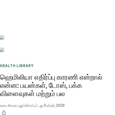
Benchmarks
Stories
FAQ
Sign up / Log in
HEALTH LIBRARY
ஹெமிலியா எதிர்ப்பு காரணி என்றால்
என்ன: பயன்கள், டோஸ், பக்க
விளைவுகள் மற்றும் பல
கடைசியாக புதுப்பிக்கப்பட்டது
3 ஏப்ரல், 2026