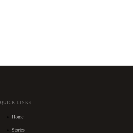
QUICK LINKS
Home
Stories