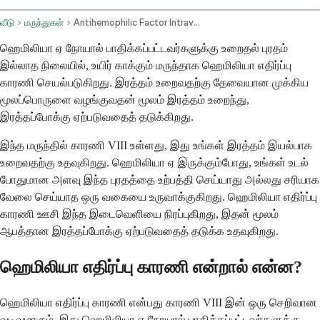
வீடு
மருந்துகள்
Antihemophilic Factor Intravenous Route
ஹெமிலியா ஏ நோயால் பாதிக்கப்பட்டவர்களுக்கு உறைதல் புரதம்
இல்லாத நிலையில், உயிர் காக்கும் மருந்தாக ஹெமிலியா எதிர்ப்பு
காரணி செயல்படுகிறது. இரத்தம் உறைவதற்கு தேவையான முக்கிய
மூலப்பொருளை வழங்குவதன் மூலம் இரத்தம் உறைந்து,
இரத்தப்போக்கு ஏற்படுவதைத் தடுக்கிறது.
இந்த மருந்தில் காரணி VIII உள்ளது, இது உங்கள் இரத்தம் இயல்பாக
உறைவதற்கு உதவுகிறது. ஹெமிலியா ஏ இருக்கும்போது, உங்கள் உடல்
போதுமான அளவு இந்த புரதத்தை உற்பத்தி செய்யாது அல்லது சரியாக
வேலை செய்யாத ஒரு வகையை உருவாக்குகிறது. ஹெமிலியா எதிர்ப்பு
காரணி ஊசி இந்த இடைவெளியை நிரப்புகிறது, இதன் மூலம்
ஆபத்தான இரத்தப்போக்கு ஏற்படுவதைத் தடுக்க உதவுகிறது.
ஹெமிலியா எதிர்ப்பு காரணி என்றால் என்ன?
ஹெமிலியா எதிர்ப்பு காரணி என்பது காரணி VIII இன் ஒரு செறிவான
வடிவமாகும், இது ஹெமிலியா ஏ நோயால் பாதிக்கப்பட்டவர்களுக்கு