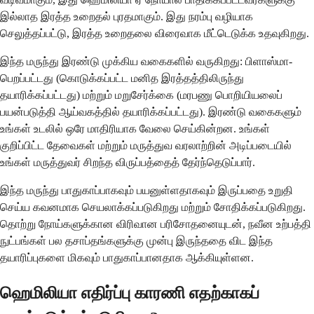
இல்லாத இரத்த உறைதல் புரதமாகும். இது நரம்பு வழியாக
செலுத்தப்பட்டு, இரத்த உறைதலை விரைவாக மீட்டெடுக்க உதவுகிறது.
இந்த மருந்து இரண்டு முக்கிய வகைகளில் வருகிறது: பிளாஸ்மா-
பெறப்பட்டது (கொடுக்கப்பட்ட மனித இரத்தத்திலிருந்து
தயாரிக்கப்பட்டது) மற்றும் மறுசேர்க்கை (மரபணு பொறியியலைப்
பயன்படுத்தி ஆய்வகத்தில் தயாரிக்கப்பட்டது). இரண்டு வகைகளும்
உங்கள் உடலில் ஒரே மாதிரியாக வேலை செய்கின்றன. உங்கள்
குறிப்பிட்ட தேவைகள் மற்றும் மருத்துவ வரலாற்றின் அடிப்படையில்
உங்கள் மருத்துவர் சிறந்த விருப்பத்தைத் தேர்ந்தெடுப்பார்.
இந்த மருந்து பாதுகாப்பாகவும் பயனுள்ளதாகவும் இருப்பதை உறுதி
செய்ய கவனமாக செயலாக்கப்படுகிறது மற்றும் சோதிக்கப்படுகிறது.
தொற்று நோய்களுக்கான விரிவான பரிசோதனையுடன், நவீன உற்பத்தி
நுட்பங்கள் பல தசாப்தங்களுக்கு முன்பு இருந்ததை விட இந்த
தயாரிப்புகளை மிகவும் பாதுகாப்பானதாக ஆக்கியுள்ளன.
ஹெமிலியா எதிர்ப்பு காரணி எதற்காகப்