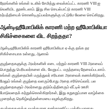
நேரங்களில் உங்கள் உடலில் சேமித்து வைக்கப்பட்ட காரணி VIII ஐ
வெளியிட தூண்டலாம். இது சில செயல்பாட்டு காரணி VIII
உற்பத்தியைக் கொண்டிருப்பவர்களுக்கு மட்டுமே வேலை செய்கிறது.
ஆன்டிஹீமோபிலிக் காரணி மற்ற ஹீமோபிலியா
சிகிச்சைகளை விட சிறந்ததா?
ஆன்டிஹீமோபிலிக் காரணி ஹீமோபிலியா ஏ-க்கு தங்க தர
சிகிச்சையாக உள்ளது, ஆனால்
குழந்தைகளுக்கு அவர்களின் எடை மற்றும் காரணி VIII அளவைப்
பொறுத்து பெரியவர்களை விட வேறுபட்ட மருந்தளவு தேவைப்படலாம்.
உங்கள் குழந்தையின் மருத்துவர் சரியான அளவைக் கணக்கிடுவார்,
மேலும் உங்கள் குழந்தை வளரும்போது அதை சரிசெய்வார். பல
குழந்தைகளும் அவர்களது குடும்பத்தினரும் வீட்டில் ஊசி
போடுவதைக் கற்றுக்கொள்கிறார்கள், இது சுறுசுறுப்பான வாழ்க்கை
முறைக்கு நெகிழ்வுத்தன்மையை வழங்குகிறது.
குழந்தைகளுக்கு வழக்கமான கண்காணிப்பு முக்கியமானது,