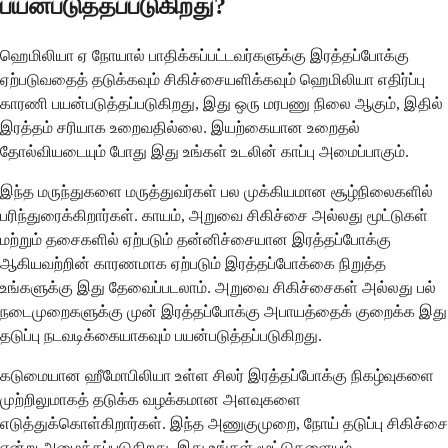
பயன்படுத்தப்படுகிறது?
ஹெமிலியா ஏ நோயால் பாதிக்கப்பட்டவர்களுக்கு இரத்தப்போக்கு
ஏற்படுவதைத் தடுக்கவும் சிகிச்சையளிக்கவும் ஹெமிலியா எதிர்ப்பு
காரணி பயன்படுத்தப்படுகிறது, இது ஒரு மரபணு நிலை ஆகும், இதில்
இரத்தம் சரியாக உறைவதில்லை. இயற்கையான உறைதல்
தோல்வியடையும் போது இது உங்கள் உடலின் காப்பு அமைப்பாகும்.
இந்த மருந்துகளை மருத்துவர்கள் பல முக்கியமான சூழ்நிலைகளில்
பரிந்துரைக்கிறார்கள். காயம், அறுவை சிகிச்சை அல்லது மூட்டுகள்
மற்றும் தசைகளில் ஏற்படும் தன்னிச்சையான இரத்தப்போக்கு
ஆகியவற்றின் காரணமாக ஏற்படும் இரத்தப்போக்கை நிறுத்த
உங்களுக்கு இது தேவைப்படலாம். அறுவை சிகிச்சைகள் அல்லது பல்
நடைமுறைகளுக்கு முன் இரத்தப்போக்கு அபாயத்தைக் குறைக்க இது
தடுப்பு நடவடிக்கையாகவும் பயன்படுத்தப்படுகிறது.
கடுமையான ஹீமோபிலியா உள்ள சிலர் இரத்தப்போக்கு நிகழ்வுகளை
முற்றிலுமாகத் தடுக்க வழக்கமான அளவுகளை
எடுத்துக்கொள்கிறார்கள். இந்த அணுகுமுறை, நோய் தடுப்பு சிகிச்சை
என்று அழைக்கப்படுகிறது, இது உங்கள் மூட்டுகளையும்