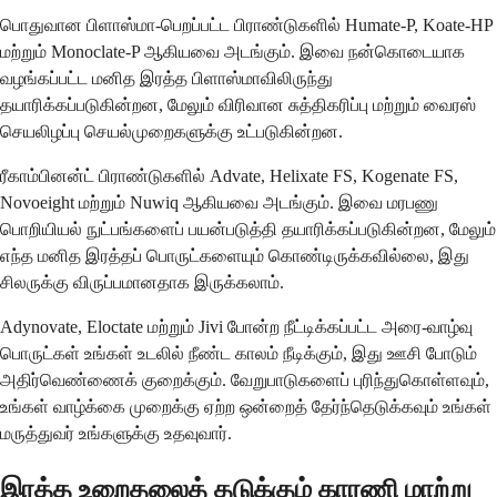
பொதுவான பிளாஸ்மா-பெறப்பட்ட பிராண்டுகளில் Humate-P, Koate-HP
மற்றும் Monoclate-P ஆகியவை அடங்கும். இவை நன்கொடையாக
வழங்கப்பட்ட மனித இரத்த பிளாஸ்மாவிலிருந்து
தயாரிக்கப்படுகின்றன, மேலும் விரிவான சுத்திகரிப்பு மற்றும் வைரஸ்
செயலிழப்பு செயல்முறைகளுக்கு உட்படுகின்றன.
ரீகாம்பினன்ட் பிராண்டுகளில் Advate, Helixate FS, Kogenate FS,
Novoeight மற்றும் Nuwiq ஆகியவை அடங்கும். இவை மரபணு
பொறியியல் நுட்பங்களைப் பயன்படுத்தி தயாரிக்கப்படுகின்றன, மேலும்
எந்த மனித இரத்தப் பொருட்களையும் கொண்டிருக்கவில்லை, இது
சிலருக்கு விருப்பமானதாக இருக்கலாம்.
Adynovate, Eloctate மற்றும் Jivi போன்ற நீட்டிக்கப்பட்ட அரை-வாழ்வு
பொருட்கள் உங்கள் உடலில் நீண்ட காலம் நீடிக்கும், இது ஊசி போடும்
அதிர்வெண்ணைக் குறைக்கும். வேறுபாடுகளைப் புரிந்துகொள்ளவும்,
உங்கள் வாழ்க்கை முறைக்கு ஏற்ற ஒன்றைத் தேர்ந்தெடுக்கவும் உங்கள்
மருத்துவர் உங்களுக்கு உதவுவார்.
இரத்த உறைதலைத் தடுக்கும் காரணி மாற்று