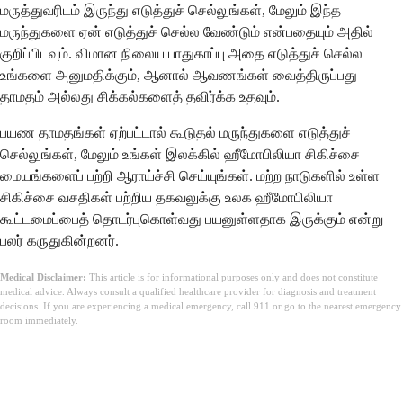
மருத்துவரிடம் இருந்து எடுத்துச் செல்லுங்கள், மேலும் இந்த
மருந்துகளை ஏன் எடுத்துச் செல்ல வேண்டும் என்பதையும் அதில்
குறிப்பிடவும். விமான நிலைய பாதுகாப்பு அதை எடுத்துச் செல்ல
உங்களை அனுமதிக்கும், ஆனால் ஆவணங்கள் வைத்திருப்பது
தாமதம் அல்லது சிக்கல்களைத் தவிர்க்க உதவும்.
பயண தாமதங்கள் ஏற்பட்டால் கூடுதல் மருந்துகளை எடுத்துச்
செல்லுங்கள், மேலும் உங்கள் இலக்கில் ஹீமோபிலியா சிகிச்சை
மையங்களைப் பற்றி ஆராய்ச்சி செய்யுங்கள். மற்ற நாடுகளில் உள்ள
சிகிச்சை வசதிகள் பற்றிய தகவலுக்கு உலக ஹீமோபிலியா
கூட்டமைப்பைத் தொடர்புகொள்வது பயனுள்ளதாக இருக்கும் என்று
பலர் கருதுகின்றனர்.
Medical Disclaimer:
This article is for informational purposes only and does not constitute
medical advice. Always consult a qualified healthcare provider for diagnosis and treatment
decisions. If you are experiencing a medical emergency, call 911 or go to the nearest emergency
room immediately.