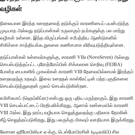
வழிகள்
நிலையான இரத்த உறைதலைத் தடுக்கும் காரணியைப் பயன்படுத்த
முடியாத அல்லது தடுப்பான்கள் உருவாகும் நபர்களுக்கு பல மாற்று
வழிகள் உள்ளன. இந்த விருப்பங்கள் சமீபத்திய ஆண்டுகளில்
சிகிச்சை சாத்தியக்கூறுகளை கணிசமாக விரிவுபடுத்தியுள்ளன.
தடுப்பான்கள் உள்ளவர்களுக்கு, காரணி VIIa (NovoSeven) அல்லது
செயல்படுத்தப்பட்ட புரோத்ரோம்பின் சிக்கலான செறிவு (FEIBA)
போன்ற பைபாஸிங் முகவர்கள் காரணி VIII தேவையில்லாமல் இரத்தம்
உறைவதற்கு உதவும். இவை உறைதல் காஸ்கேட்டின் மற்ற பகுதிகளை
செயல்படுத்துவதன் மூலம் செயல்படுகின்றன.
எமிசிசுமாப் (ஹெம்லிப்ரா) என்பது ஒரு புதிய மருந்தாகும், இது காரணி
VIII செயல்பாட்டைப் பிரதிபலிக்கிறது, ஆனால் உண்மையில் காரணி
VIII அல்ல. இது நரம்பு வழியாக செலுத்துவதற்கு பதிலாக தோலின்
கீழ் செலுத்தப்படுகிறது, இது பலருக்கு மிகவும் வசதியாக இருக்கிறது.
லேசான ஹீமோபிலியா ஏ-க்கு, டெஸ்மோபிரசின் (டிடிஏவிபி) சில