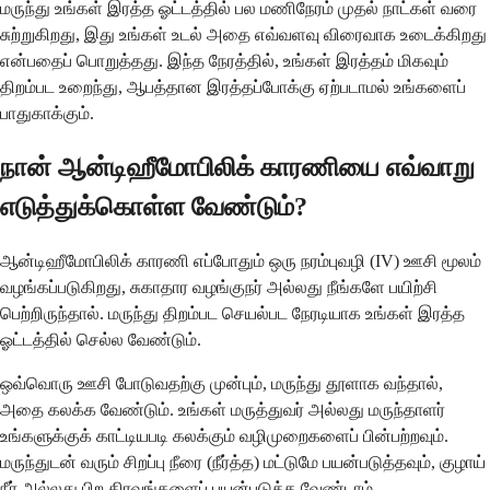
மருந்து உங்கள் இரத்த ஓட்டத்தில் பல மணிநேரம் முதல் நாட்கள் வரை
சுற்றுகிறது, இது உங்கள் உடல் அதை எவ்வளவு விரைவாக உடைக்கிறது
என்பதைப் பொறுத்தது. இந்த நேரத்தில், உங்கள் இரத்தம் மிகவும்
திறம்பட உறைந்து, ஆபத்தான இரத்தப்போக்கு ஏற்படாமல் உங்களைப்
பாதுகாக்கும்.
நான் ஆன்டிஹீமோபிலிக் காரணியை எவ்வாறு
எடுத்துக்கொள்ள வேண்டும்?
ஆன்டிஹீமோபிலிக் காரணி எப்போதும் ஒரு நரம்புவழி (IV) ஊசி மூலம்
வழங்கப்படுகிறது, சுகாதார வழங்குநர் அல்லது நீங்களே பயிற்சி
பெற்றிருந்தால். மருந்து திறம்பட செயல்பட நேரடியாக உங்கள் இரத்த
ஓட்டத்தில் செல்ல வேண்டும்.
ஒவ்வொரு ஊசி போடுவதற்கு முன்பும், மருந்து தூளாக வந்தால்,
அதை கலக்க வேண்டும். உங்கள் மருத்துவர் அல்லது மருந்தாளர்
உங்களுக்குக் காட்டியபடி கலக்கும் வழிமுறைகளைப் பின்பற்றவும்.
மருந்துடன் வரும் சிறப்பு நீரை (நீர்த்த) மட்டுமே பயன்படுத்தவும், குழாய்
நீர் அல்லது பிற திரவங்களைப் பயன்படுத்த வேண்டாம்.