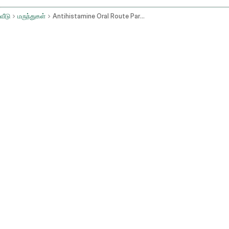
வீடு
மருந்துகள்
Antihistamine Oral Route Parenteral Route Rectal Route