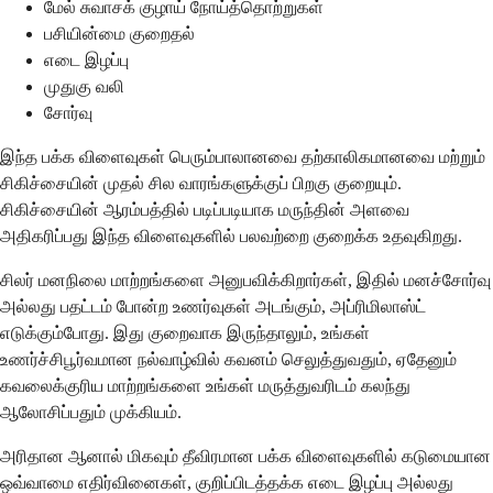
மேல் சுவாசக் குழாய் நோய்த்தொற்றுகள்
பசியின்மை குறைதல்
எடை இழப்பு
முதுகு வலி
சோர்வு
இந்த பக்க விளைவுகள் பெரும்பாலானவை தற்காலிகமானவை மற்றும்
சிகிச்சையின் முதல் சில வாரங்களுக்குப் பிறகு குறையும்.
சிகிச்சையின் ஆரம்பத்தில் படிப்படியாக மருந்தின் அளவை
அதிகரிப்பது இந்த விளைவுகளில் பலவற்றை குறைக்க உதவுகிறது.
சிலர் மனநிலை மாற்றங்களை அனுபவிக்கிறார்கள், இதில் மனச்சோர்வு
அல்லது பதட்டம் போன்ற உணர்வுகள் அடங்கும், அப்ரிமிலாஸ்ட்
எடுக்கும்போது. இது குறைவாக இருந்தாலும், உங்கள்
உணர்ச்சிபூர்வமான நல்வாழ்வில் கவனம் செலுத்துவதும், ஏதேனும்
கவலைக்குரிய மாற்றங்களை உங்கள் மருத்துவரிடம் கலந்து
ஆலோசிப்பதும் முக்கியம்.
அரிதான ஆனால் மிகவும் தீவிரமான பக்க விளைவுகளில் கடுமையான
ஒவ்வாமை எதிர்வினைகள், குறிப்பிடத்தக்க எடை இழப்பு அல்லது