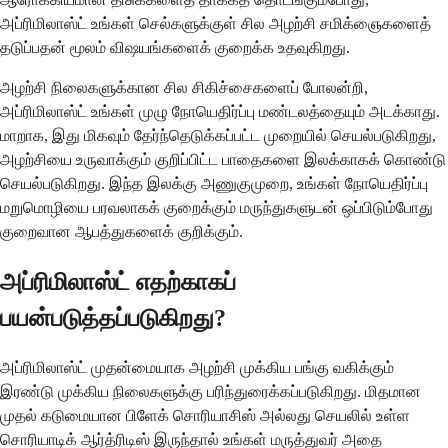
அப்ரிமிலாஸ்ட் உங்கள் செல்களுக்குள் சில அழற்சி சமிக்ஞைகளைத்
தடுப்பதன் மூலம் விஷயங்களைக் குறைக்க உதவுகிறது.
அழற்சி நிலைகளுக்கான சில சிகிச்சைகளைப் போலன்றி,
அப்ரிமிலாஸ்ட் உங்கள் முழு நோயெதிர்ப்பு மண்டலத்தையும் அடக்காது.
மாறாக, இது மிகவும் தேர்ந்தெடுக்கப்பட்ட முறையில் செயல்படுகிறது,
அழற்சியை உருவாக்கும் குறிப்பிட்ட பாதைகளை இலக்காகக் கொண்டு
செயல்படுகிறது. இந்த இலக்கு அணுகுமுறை, உங்கள் நோயெதிர்ப்பு
மறுமொழியை பரவலாகக் குறைக்கும் மருந்துகளுடன் ஒப்பிடும்போது
குறைவான ஆபத்துகளைக் குறிக்கும்.
அப்ரிமிலாஸ்ட் எதற்காகப்
பயன்படுத்தப்படுகிறது?
அப்ரிமிலாஸ்ட் முதன்மையாக அழற்சி முக்கிய பங்கு வகிக்கும்
இரண்டு முக்கிய நிலைகளுக்கு பரிந்துரைக்கப்படுகிறது. மிதமான
முதல் கடுமையான பிளேக் சொரியாசிஸ் அல்லது செயலில் உள்ள
சொரியாடிக் ஆர்த்ரிடிஸ் இருந்தால் உங்கள் மருத்துவர் அதை