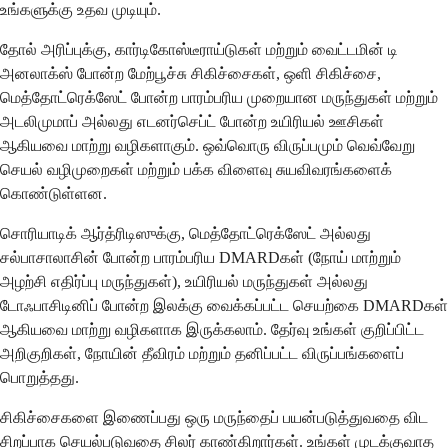
உங்களுக்கு உதவ முடியும்.
தோல் அரிப்புக்கு, கார்டிகோஸ்டீராய்டுகள் மற்றும் வைட்டமின் டி
அனலாக்ஸ் போன்ற மேற்பூச்சு சிகிச்சைகள், ஒளி சிகிச்சை,
மெத்தோட்ரெக்ஸேட் போன்ற பாரம்பரிய முறையான மருந்துகள் மற்றும்
அடலிமுமாப் அல்லது எடனர்செப்ட் போன்ற உயிரியல் ஊசிகள்
ஆகியவை மாற்று வழிகளாகும். ஒவ்வொரு விருப்பமும் வெவ்வேறு
செயல் வழிமுறைகள் மற்றும் பக்க விளைவு சுயவிவரங்களைக்
கொண்டுள்ளன.
சொரியாடிக் ஆர்த்ரிடிஸுக்கு, மெத்தோட்ரெக்ஸேட் அல்லது
சல்பாசாலாசின் போன்ற பாரம்பரிய DMARDகள் (நோய் மாற்றும்
அழற்சி எதிர்ப்பு மருந்துகள்), உயிரியல் மருந்துகள் அல்லது
டோஃபாசிடினிப் போன்ற இலக்கு வைக்கப்பட்ட செயற்கை DMARDகள்
ஆகியவை மாற்று வழிகளாக இருக்கலாம். தேர்வு உங்கள் குறிப்பிட்ட
அறிகுறிகள், நோயின் தீவிரம் மற்றும் தனிப்பட்ட விருப்பங்களைப்
பொறுத்தது.
சிகிச்சைகளை இணைப்பது ஒரு மருந்தைப் பயன்படுத்துவதை விட
சிறப்பாக செயல்படுவதை சிலர் காண்கிறார்கள். உங்கள் முடக்குவாத