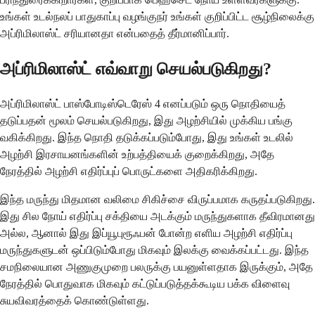
உங்கள் உடல்நலப் பாதுகாப்பு வழங்குநர் உங்கள் குறிப்பிட்ட சூழ்நிலைக்கு
அப்ரிமிலாஸ்ட் சரியானதா என்பதைத் தீர்மானிப்பார்.
அப்ரிமிலாஸ்ட் எவ்வாறு செயல்படுகிறது?
அப்ரிமிலாஸ்ட் பாஸ்போடிஸ்டெரேஸ் 4 எனப்படும் ஒரு நொதியைத்
தடுப்பதன் மூலம் செயல்படுகிறது, இது அழற்சியில் முக்கிய பங்கு
வகிக்கிறது. இந்த நொதி தடுக்கப்படும்போது, ​​இது உங்கள் உடலில்
அழற்சி இரசாயனங்களின் உற்பத்தியைக் குறைக்கிறது, அதே
நேரத்தில் அழற்சி எதிர்ப்புப் பொருட்களை அதிகரிக்கிறது.
இந்த மருந்து மிதமான வலிமை சிகிச்சை விருப்பமாக கருதப்படுகிறது.
இது சில நோய் எதிர்ப்பு சக்தியை அடக்கும் மருந்துகளாக தீவிரமானது
அல்ல, ஆனால் இது இப்யூபுரூஃபன் போன்ற எளிய அழற்சி எதிர்ப்பு
மருந்துகளுடன் ஒப்பிடும்போது மிகவும் இலக்கு வைக்கப்பட்டது. இந்த
சமநிலையான அணுகுமுறை பலருக்கு பயனுள்ளதாக இருக்கும், அதே
நேரத்தில் பொதுவாக மிகவும் கட்டுப்படுத்தக்கூடிய பக்க விளைவு
சுயவிவரத்தைக் கொண்டுள்ளது.