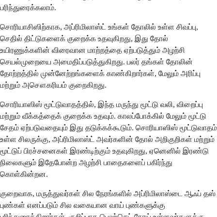
பரிந்துரைக்கலாம்.
சொரியாசிஸிற்காக, அப்ரிமிலாஸ்ட் உங்கள் தோலில் உள்ள சிவப்பு,
செதில் திட்டுகளைக் குறைக்க உதவுகிறது, இது தோல்
உயிரணுக்களின் விரைவான மாற்றத்தை ஏற்படுத்தும் அழற்சி
செயல்முறையை அமைதிப்படுத்துகிறது. பலர் தங்கள் தோலின்
தோற்றத்தில் முன்னேற்றங்களைக் காண்கிறார்கள், மேலும் அரிப்பு
மற்றும் அசௌகரியம் குறைகிறது.
சொரியாஸிஸ் மூட்டுவாதத்தில், இந்த மருந்து மூட்டு வலி, விறைப்பு
மற்றும் வீக்கத்தைக் குறைக்க உதவும். காலப்போக்கில் மேலும் மூட்டு
சேதம் ஏற்படுவதையும் இது தடுக்கக்கூடும். சொரியாஸிஸ் மூட்டுவாதம்
உள்ள சிலருக்கு, அப்ரிமிலாஸ்ட் அவர்களின் தோல் அறிகுறிகள் மற்றும்
மூட்டுப் பிரச்சனைகள் இரண்டிற்கும் உதவுகிறது, ஏனெனில் இரண்டு
நிலைகளும் இதேபோன்ற அழற்சி பாதைகளைப் பகிர்ந்து
கொள்கின்றன.
குறைவாக, மருத்துவர்கள் சில நேரங்களில் அப்ரிமிலாஸ்டை ஆஃப் தஸ்
புண்கள் எனப்படும் சில வகையான வாய் புண்களுக்கு
பரிந்துரைக்கிறார்கள், குறிப்பாக பெஹ்செட் நோய் உள்ளவர்களுக்கு.