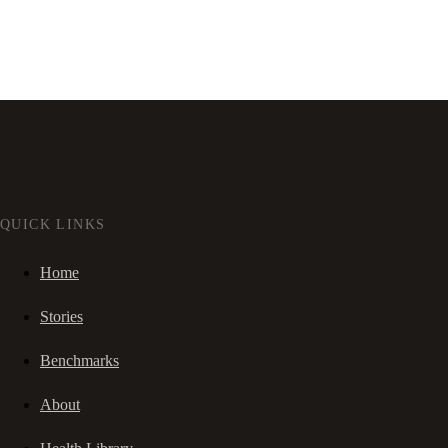
QUICK LINKS
Home
Stories
Benchmarks
About