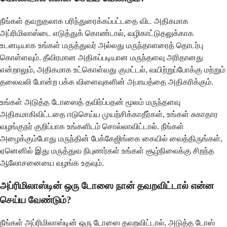
நீங்கள் தவறுதலாக பரிந்துரைக்கப்பட்டதை விட அதிகமாக
அப்ரிமிலாஸ்டை எடுத்துக் கொண்டால், வழிகாட்டுதலுக்காக
உடனடியாக உங்கள் மருத்துவர் அல்லது மருந்தாளரைத் தொடர்பு
கொள்ளவும். தீவிரமான அதிகப்படியான மருந்தளவு அரிதானது
என்றாலும், அதிகமாக உட்கொள்வது குமட்டல், வயிற்றுப்போக்கு மற்றும்
தலைவலி போன்ற பக்க விளைவுகளின் அபாயத்தை அதிகரிக்கும்.
உங்கள் அடுத்த டோஸைத் தவிர்ப்பதன் மூலம் மருந்தளவு
அதிகமாகிவிட்டதை ஈடுசெய்ய முயற்சிக்காதீர்கள், உங்கள் சுகாதார
வழங்குநர் குறிப்பாக உங்களிடம் சொல்லாவிட்டால். நீங்கள்
அழைக்கும்போது மருந்தின் பேக்கேஜிங்கை கையில் வைத்திருங்கள்,
ஏனெனில் இது மருத்துவ நிபுணர்கள் உங்கள் சூழ்நிலைக்கு சிறந்த
ஆலோசனையை வழங்க உதவும்.
அப்ரிமிலாஸ்டின் ஒரு டோஸை நான் தவறவிட்டால் என்ன
செய்ய வேண்டும்?
நீங்கள் அப்ரிமிலாஸ்டின் ஒரு டோஸை தவறவிட்டால், அடுத்த டோஸ்