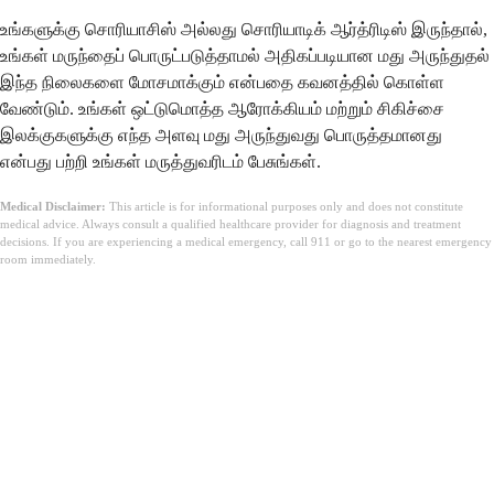
உங்களுக்கு சொரியாசிஸ் அல்லது சொரியாடிக் ஆர்த்ரிடிஸ் இருந்தால்,
உங்கள் மருந்தைப் பொருட்படுத்தாமல் அதிகப்படியான மது அருந்துதல்
இந்த நிலைகளை மோசமாக்கும் என்பதை கவனத்தில் கொள்ள
வேண்டும். உங்கள் ஒட்டுமொத்த ஆரோக்கியம் மற்றும் சிகிச்சை
இலக்குகளுக்கு எந்த அளவு மது அருந்துவது பொருத்தமானது
என்பது பற்றி உங்கள் மருத்துவரிடம் பேசுங்கள்.
Medical Disclaimer:
This article is for informational purposes only and does not constitute
medical advice. Always consult a qualified healthcare provider for diagnosis and treatment
decisions. If you are experiencing a medical emergency, call 911 or go to the nearest emergency
room immediately.