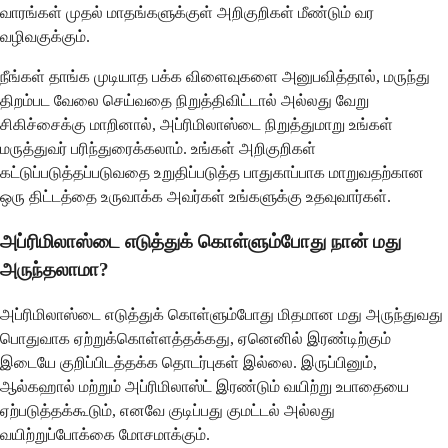
வாரங்கள் முதல் மாதங்களுக்குள் அறிகுறிகள் மீண்டும் வர
வழிவகுக்கும்.
நீங்கள் தாங்க முடியாத பக்க விளைவுகளை அனுபவித்தால், மருந்து
திறம்பட வேலை செய்வதை நிறுத்திவிட்டால் அல்லது வேறு
சிகிச்சைக்கு மாறினால், அப்ரிமிலாஸ்டை நிறுத்துமாறு உங்கள்
மருத்துவர் பரிந்துரைக்கலாம். உங்கள் அறிகுறிகள்
கட்டுப்படுத்தப்படுவதை உறுதிப்படுத்த பாதுகாப்பாக மாறுவதற்கான
ஒரு திட்டத்தை உருவாக்க அவர்கள் உங்களுக்கு உதவுவார்கள்.
அப்ரிமிலாஸ்டை எடுத்துக் கொள்ளும்போது நான் மது
அருந்தலாமா?
அப்ரிமிலாஸ்டை எடுத்துக் கொள்ளும்போது மிதமான மது அருந்துவது
பொதுவாக ஏற்றுக்கொள்ளத்தக்கது, ஏனெனில் இரண்டிற்கும்
இடையே குறிப்பிடத்தக்க தொடர்புகள் இல்லை. இருப்பினும்,
ஆல்கஹால் மற்றும் அப்ரிமிலாஸ்ட் இரண்டும் வயிற்று உபாதையை
ஏற்படுத்தக்கூடும், எனவே குடிப்பது குமட்டல் அல்லது
வயிற்றுப்போக்கை மோசமாக்கும்.