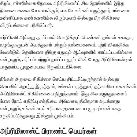
சிறப்பு எச்சரிக்கை தேவை. அப்ரிமிலாஸ்ட் சில நேரங்களில் இந்த
நிலைமைகளை மோசமாக்கும், எனவே உங்கள் மருத்துவர் உங்களை
உன்னிப்பாக கண்காணிக்க விரும்புவார் அல்லது பிற சிகிச்சை
விருப்பங்களை பரிசீலிப்பார்.
கர்ப்பிணி அல்லது தாய்ப்பால் கொடுக்கும் பெண்கள் தங்கள் சுகாதார
வழங்குநருடன் ஆபத்துகள் மற்றும் நன்மைகளைப் பற்றி விவாதிக்க
வேண்டும். தெளிவான தீங்கு எதுவும் ஆய்வுகளில் காட்டப்படவில்லை
என்றாலும், கர்ப்பம் மற்றும் தாய்ப்பாலூட்டலின் போது அப்ரிமிலாஸ்டின்
பாதுகாப்பு முழுமையாக நிறுவப்படவில்லை.
நீங்கள் அறுவை சிகிச்சை செய்ய திட்டமிட்டிருந்தால் அல்லது
செயலில் தொற்று இருந்தால், உங்கள் மருத்துவர் தற்காலிகமாக உங்கள்
அப்ரிமிலாஸ்ட் சிகிச்சையை நிறுத்தலாம். இது சில மருந்துகளைப்
போல நோய் எதிர்ப்பு சக்தியை அவ்வளவு தீவிரமாக அடக்காது
என்றாலும், உங்கள் உடல் சரியாக குணமடைய முடியும் என்பதை
உறுதிப்படுத்துவது இன்னும் முக்கியம்.
அப்ரிமிலாஸ்ட் பிராண்ட் பெயர்கள்