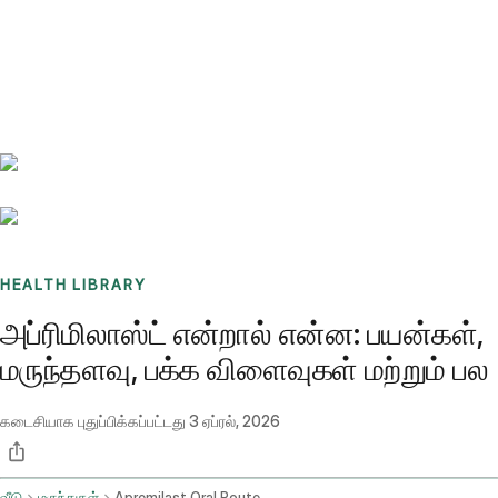
Benchmarks
Stories
FAQ
Sign up / Log in
HEALTH LIBRARY
அப்ரிமிலாஸ்ட் என்றால் என்ன: பயன்கள்,
மருந்தளவு, பக்க விளைவுகள் மற்றும் பல
கடைசியாக புதுப்பிக்கப்பட்டது
3 ஏப்ரல், 2026
வீடு
மருந்துகள்
Apremilast Oral Route