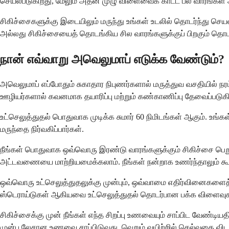
செயல்படுகிறது, மேலும் அதன் முழு விளைவைக் காட்ட பல வாரங்கள்
சிகிச்சைகளுக்கு இடையிலும் மருந்து உங்கள் உடலில் தொடர்ந்து செ
அல்லது சிகிச்சையைத் தொடங்கிய சில வாரங்களுக்குப் பிறகும் தொடர
நான் எவ்வாறு அவெலுமாப் எடுக்க வேண்டும்?
அவெலுமாப் எப்போதும் சுகாதார நிபுணர்களால் மருத்துவ வசதியில் நரம்ப
ஊழியர்களால் கவனமாக தயாரிப்பு மற்றும் கண்காணிப்பு தேவைப்படுகி
உட்செலுத்துதல் பொதுவாக முடிக்க சுமார் 60 நிமிடங்கள் ஆகும். உங்க
மருந்தை நிர்வகிப்பார்கள்.
நீங்கள் பொதுவாக ஒவ்வொரு இரண்டு வாரங்களுக்கும் சிகிச்சை பெறுவீர்
அட்டவணையை மாற்றியமைக்கலாம். நீங்கள் நன்றாக உணர்ந்தாலும் கூட, உ
ஒவ்வொரு உட்செலுத்துதலுக்கு முன்பும், ஒவ்வாமை எதிர்வினைகளைத் தட
ஸ்டெராய்டுகள் ஆகியவை உட்செலுத்துதல் தொடர்பான பக்க விளைவு
சிகிச்சைக்கு முன் நீங்கள் எந்த சிறப்பு உணவையும் சாப்பிட வேண்டியத
முன்பு லேசான உணவை சாப்பிடுவது, வெறும் வயிற்றில் செல்வதை விட