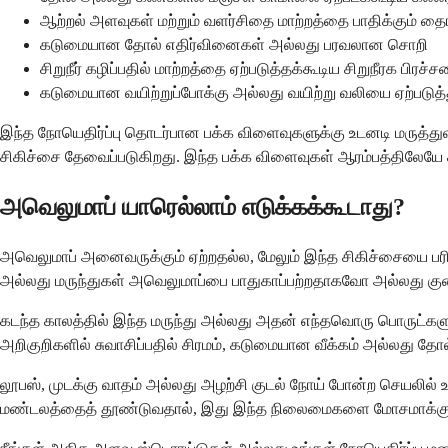
ஆற்றல் அளவுகள் மற்றும் வளர்சிதை மாற்றத்தை பாதிக்கும் தைராய
கடுமையான தோல் எதிர்வினைகள் அல்லது பரவலான சொறி
சிறுநீர் கழிப்பதில் மாற்றத்தை ஏற்படுத்தக்கூடிய சிறுநீரக பிரச
கடுமையான வயிற்றுப்போக்கு அல்லது வயிற்று வலியை ஏற்படுத்த
இந்த நோயெதிர்ப்பு தொடர்பான பக்க விளைவுகளுக்கு உடனடி மருத்துவ
சிகிச்சை தேவைப்படுகிறது. இந்த பக்க விளைவுகள் ஆரம்பத்திலேயே 
அவெலுமாப் யாரெல்லாம் எடுக்கக்கூடாது?
அவெலுமாப் அனைவருக்கும் ஏற்றதல்ல, மேலும் இந்த சிகிச்சையை பரிந்த
அல்லது மருந்துகள் அவெலுமாப்பை பாதுகாப்பற்றதாகவோ அல்லது 
கடந்த காலத்தில் இந்த மருந்து அல்லது அதன் எந்தவொரு பொருட்கள
அறிகுறிகளில் சுவாசிப்பதில் சிரமம், கடுமையான வீக்கம் அல்லது 
லூபஸ், முடக்கு வாதம் அல்லது அழற்சி குடல் நோய் போன்ற செயலில் உ
மண்டலத்தைத் தூண்டுவதால், இது இந்த நிலைமைகளை மோசமாக்கு