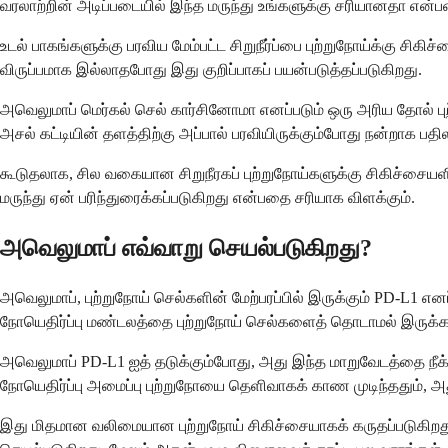
வரலாற்றின் அடிப்படையில் இந்த மருந்து உங்களுக்கு சரியானதா என்பதை 
உடல் பாகங்களுக்கு பரவிய மேம்பட்ட சிறுநீர்ப்பை புற்றுநோய்க்கு சிக
விருப்பமாக இல்லாதபோது இது குறிப்பாகப் பயன்படுத்தப்படுகிறது.
அவெலுமாப் மெர்கல் செல் கார்சினோமா எனப்படும் ஒரு அரிய தோல் புற்ற
அசல் கட்டியின் தளத்திற்கு அப்பால் பரவியிருக்கும்போது நன்றாக பதில
கூடுதலாக, சில வகையான சிறுநீரகப் புற்றுநோய்களுக்கு சிகிச்சையளிக்
மருந்து ஏன் பரிந்துரைக்கப்படுகிறது என்பதை சரியாக விளக்கும்.
அவெலுமாப் எவ்வாறு செயல்படுகிறது?
அவெலுமாப், புற்றுநோய் செல்களின் மேற்பரப்பில் இருக்கும் PD-L1 எ
நோயெதிர்ப்பு மண்டலத்தை புற்றுநோய் செல்களைத் தொடாமல் இருக்க 
அவெலுமாப் PD-L1 ஐத் தடுக்கும்போது, ​​அது இந்த மாறுவேடத்தை நீ
நோயெதிர்ப்பு அமைப்பு புற்றுநோயை தெளிவாகக் காண முடிந்ததும், அது
இது மிதமான வலிமையான புற்றுநோய் சிகிச்சையாகக் கருதப்படுகிறது,