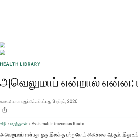
Benchmarks
Stories
FAQ
Sign up / Log in
HEALTH LIBRARY
அவெலுமாப் என்றால் என்ன: ப
கடைசியாக புதுப்பிக்கப்பட்டது
3 ஏப்ரல், 2026
வீடு
மருந்துகள்
Avelumab Intravenous Route
அவெலுமாப் என்பது ஒரு இலக்கு புற்றுநோய் சிகிச்சை ஆகும், இது உங