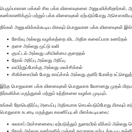
பெரும்பாலான மக்கள் சில பக்க விளைவுகளை அனுபவிக்கிறார்கள், ஆனால
கண்காணிக்கும் மற்றும் பக்க விளைவுகள் ஏற்படும்போது அசௌகரிய
நீங்கள் அனுபவிக்கக்கூடிய மிகவும் பொதுவான பக்க விளைவுகள் இங்
சோர்வு அல்லது வழக்கத்தை விட அதிக களைப்பாக உணர்தல்
தசை அல்லது மூட்டு வலி
குமட்டல் அல்லது பசியின்மை குறைதல்
தோல் அரிப்பு அல்லது அரிப்பு
வயிற்றுப்போக்கு அல்லது மலச்சிக்கல்
சிகிச்சையின் போது காய்ச்சல் அல்லது குளிர் போன்ற உட்செலு
இந்த பொதுவான பக்க விளைவுகள் பொதுவாக லேசானது முதல் மிதமானவை ம
நிர்வகிக்க மருந்துகள் மற்றும் உத்திகளை வழங்க முடியும்.
உங்கள் நோயெதிர்ப்பு அமைப்பு அதிகமாக செயல்படும்போது மிகவு
பொதுவாக உடனடி மருத்துவ கவனிப்புடன் மீளக்கூடியவை:
சுவாசப் பிரச்சனையை ஏற்படுத்தும் நுரையீரல் வீக்கம் அல்லது
தோல் அல்லது கண்களில் மஞ்சள் காமாலை ஏற்படக்கூடிய கல்லீ