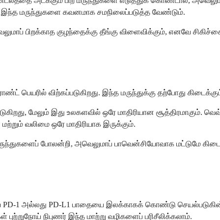
மண்டலத்தை அடக்கும் பிற மருந்துகளை எடுத்துக் கொண்டால், அவெலும
ுவர் இந்த மருந்துகளை கவனமாக சமநிலைப்படுத்த வேண்டும்.
வெலுமாப் பிறக்காத குழந்தைக்கு தீங்கு விளைவிக்கும், எனவே சிகிச்சைய
்ட் பெயரில் விற்கப்படுகிறது. இந்த மருந்துக்கு தற்போது கிடைக்கும
டுகிறது, மேலும் இது உலகளவில் ஒரே மாதிரியான சூத்திரமாகும். வெவ
ற்றும் வலிமை ஒரே மாதிரியாக இருக்கும்.
ருந்துகளைப் போலன்றி, அவெலுமாப் பாவென்சியோவாக மட்டுமே கிடைக்
லவே PD-1 அல்லது PD-L1 பாதையை இலக்காகக் கொண்டு செயல்படுகின்
் புற்றுநோய் நிபுணர் இந்த மாற்று வழிகளைப் பரிசீலிக்கலாம்.