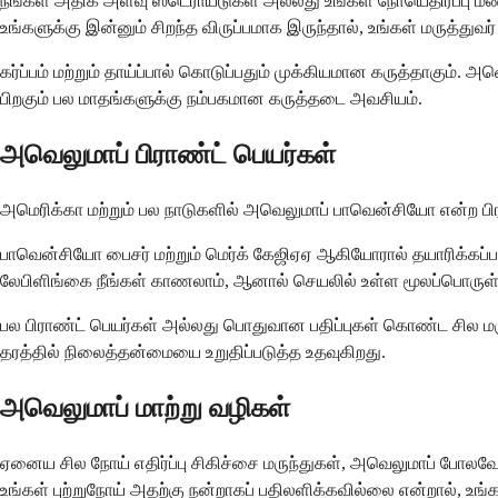
நீங்கள் அதிக அளவு ஸ்டெராய்டுகள் அல்லது உங்கள் நோயெதிர்ப்பு 
உங்களுக்கு இன்னும் சிறந்த விருப்பமாக இருந்தால், உங்கள் மருத்த
கர்ப்பம் மற்றும் தாய்ப்பால் கொடுப்பதும் முக்கியமான கருத்தாகும். அ
பிறகும் பல மாதங்களுக்கு நம்பகமான கருத்தடை அவசியம்.
அவெலுமாப் பிராண்ட் பெயர்கள்
அமெரிக்கா மற்றும் பல நாடுகளில் அவெலுமாப் பாவென்சியோ என்ற பிராண
பாவென்சியோ பைசர் மற்றும் மெர்க் கேஜிஏஏ ஆகியோரால் தயாரிக்கப்ப
லேபிளிங்கை நீங்கள் காணலாம், ஆனால் செயலில் உள்ள மூலப்பொருள் ம
பல பிராண்ட் பெயர்கள் அல்லது பொதுவான பதிப்புகள் கொண்ட சில ம
தரத்தில் நிலைத்தன்மையை உறுதிப்படுத்த உதவுகிறது.
அவெலுமாப் மாற்று வழிகள்
ஏனைய சில நோய் எதிர்ப்பு சிகிச்சை மருந்துகள், அவெலுமாப் போ
உங்கள் புற்றுநோய் அதற்கு நன்றாகப் பதிலளிக்கவில்லை என்றால், உங்கள