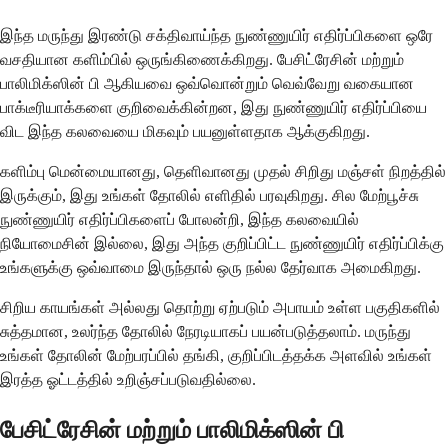
இந்த மருந்து இரண்டு சக்திவாய்ந்த நுண்ணுயிர் எதிர்ப்பிகளை ஒரே
வசதியான களிம்பில் ஒருங்கிணைக்கிறது. பேசிட்ரேசின் மற்றும்
பாலிமிக்ஸின் பி ஆகியவை ஒவ்வொன்றும் வெவ்வேறு வகையான
பாக்டீரியாக்களை குறிவைக்கின்றன, இது நுண்ணுயிர் எதிர்ப்பியை
விட இந்த கலவையை மிகவும் பயனுள்ளதாக ஆக்குகிறது.
களிம்பு மென்மையானது, தெளிவானது முதல் சிறிது மஞ்சள் நிறத்தில்
இருக்கும், இது உங்கள் தோலில் எளிதில் பரவுகிறது. சில மேற்பூச்சு
நுண்ணுயிர் எதிர்ப்பிகளைப் போலன்றி, இந்த கலவையில்
நியோமைசின் இல்லை, இது அந்த குறிப்பிட்ட நுண்ணுயிர் எதிர்ப்பிக்கு
உங்களுக்கு ஒவ்வாமை இருந்தால் ஒரு நல்ல தேர்வாக அமைகிறது.
சிறிய காயங்கள் அல்லது தொற்று ஏற்படும் அபாயம் உள்ள பகுதிகளில்
சுத்தமான, உலர்ந்த தோலில் நேரடியாகப் பயன்படுத்தலாம். மருந்து
உங்கள் தோலின் மேற்பரப்பில் தங்கி, குறிப்பிடத்தக்க அளவில் உங்கள்
இரத்த ஓட்டத்தில் உறிஞ்சப்படுவதில்லை.
பேசிட்ரேசின் மற்றும் பாலிமிக்ஸின் பி