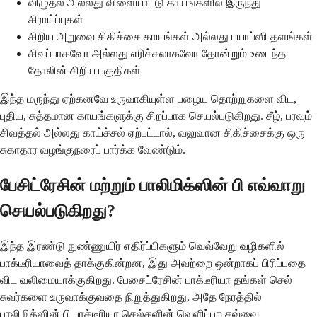
விழுதல் அல்லது விளையாட்டு காயங்களில் இருந்து
சிராய்ப்புகள்
சிறிய அறுவை சிகிச்சை காயங்கள் அல்லது பயாப்ஸி தளங்கள்
சிவப்பாகவோ அல்லது எரிச்சலாகவோ தோன்றும் உடைந்த
தோலின் சிறிய பகுதிகள்
இந்த மருந்து ஏற்கனவே உருவாகியுள்ள பழைய தொற்றுகளை விட,
புதிய, சுத்தமான காயங்களுக்கு சிறப்பாக செயல்படுகிறது. சீழ், பரவும்
சிவத்தல் அல்லது காய்ச்சல் ஏற்பட்டால், வலுவான சிகிச்சைக்கு ஒரு
சுகாதார வழங்குநரைப் பார்க்க வேண்டும்.
பேசிட்ரேசின் மற்றும் பாலிமிக்ஸின் பி எவ்வாறு
செயல்படுகிறது?
இந்த இரண்டு நுண்ணுயிர் எதிர்ப்பிகளும் வெவ்வேறு வழிகளில்
பாக்டீரியாவைத் தாக்குகின்றன, இது அவற்றை ஒன்றாகப் பிரிப்பதை
விட வலிமையாக்குகிறது. பேசைட்ரேசின் பாக்டீரியா தங்கள் செல்
சுவர்களை உருவாக்குவதை நிறுத்துகிறது, அதே நேரத்தில்
பாலிமிக்ஸின் பி பாக்டீரியா செல்களின் வெளிப்புற சவ்வை