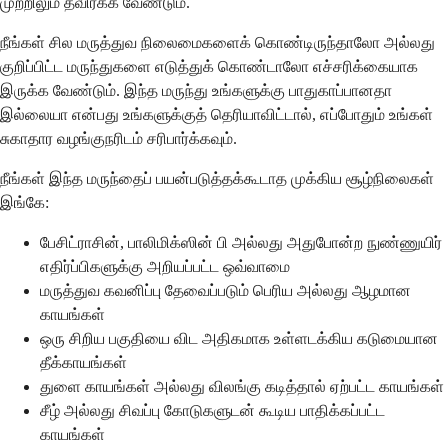
முற்றிலும் தவிர்க்க வேண்டும்.
நீங்கள் சில மருத்துவ நிலைமைகளைக் கொண்டிருந்தாலோ அல்லது
குறிப்பிட்ட மருந்துகளை எடுத்துக் கொண்டாலோ எச்சரிக்கையாக
இருக்க வேண்டும். இந்த மருந்து உங்களுக்கு பாதுகாப்பானதா
இல்லையா என்பது உங்களுக்குத் தெரியாவிட்டால், எப்போதும் உங்கள்
சுகாதார வழங்குநரிடம் சரிபார்க்கவும்.
நீங்கள் இந்த மருந்தைப் பயன்படுத்தக்கூடாத முக்கிய சூழ்நிலைகள்
இங்கே:
பேசிட்ராசின், பாலிமிக்ஸின் பி அல்லது அதுபோன்ற நுண்ணுயிர்
எதிர்ப்பிகளுக்கு அறியப்பட்ட ஒவ்வாமை
மருத்துவ கவனிப்பு தேவைப்படும் பெரிய அல்லது ஆழமான
காயங்கள்
ஒரு சிறிய பகுதியை விட அதிகமாக உள்ளடக்கிய கடுமையான
தீக்காயங்கள்
துளை காயங்கள் அல்லது விலங்கு கடித்தால் ஏற்பட்ட காயங்கள்
சீழ் அல்லது சிவப்பு கோடுகளுடன் கூடிய பாதிக்கப்பட்ட
காயங்கள்