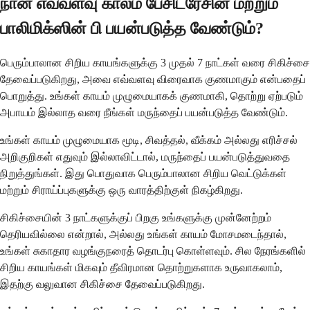
நான் எவ்வளவு காலம் பேசிட்ரேசின் மற்றும்
பாலிமிக்ஸின் பி பயன்படுத்த வேண்டும்?
பெரும்பாலான சிறிய காயங்களுக்கு 3 முதல் 7 நாட்கள் வரை சிகிச்சை
தேவைப்படுகிறது, அவை எவ்வளவு விரைவாக குணமாகும் என்பதைப்
பொறுத்து. உங்கள் காயம் முழுமையாகக் குணமாகி, தொற்று ஏற்படும்
அபாயம் இல்லாத வரை நீங்கள் மருந்தைப் பயன்படுத்த வேண்டும்.
உங்கள் காயம் முழுமையாக மூடி, சிவத்தல், வீக்கம் அல்லது எரிச்சல்
அறிகுறிகள் எதுவும் இல்லாவிட்டால், மருந்தைப் பயன்படுத்துவதை
நிறுத்துங்கள். இது பொதுவாக பெரும்பாலான சிறிய வெட்டுக்கள்
மற்றும் சிராய்ப்புகளுக்கு ஒரு வாரத்திற்குள் நிகழ்கிறது.
சிகிச்சையின் 3 நாட்களுக்குப் பிறகு உங்களுக்கு முன்னேற்றம்
தெரியவில்லை என்றால், அல்லது உங்கள் காயம் மோசமடைந்தால்,
உங்கள் சுகாதார வழங்குநரைத் தொடர்பு கொள்ளவும். சில நேரங்களில்
சிறிய காயங்கள் மிகவும் தீவிரமான தொற்றுகளாக உருவாகலாம்,
இதற்கு வலுவான சிகிச்சை தேவைப்படுகிறது.