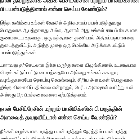
நான் தவறுதலாக அதிக பேசிட்ரேசின் மற்றும் பாலிமிக்ஸின்
பி பயன்படுத்தினால் என்ன செய்ய வேண்டும்?
இந்த களிம்பை உங்கள் தோலில் அதிகமாகப் பயன்படுத்துவது
பொதுவாக ஆபத்தானது அல்ல, ஆனால் அது உங்கள் காயம் வேகமாக
குணமடைய உதவாது. ஒரு சுத்தமான துணியால் அதிகப்படியானதை
துடைத்துவிட்டு, அடுத்த முறை ஒரு மெல்லிய அடுக்கை மட்டும்
பயன்படுத்துங்கள்.
யாராவது தற்செயலாக இந்த மருந்துகளை விழுங்கினால், உடனடியாக
விஷக் கட்டுப்பாட்டு மையத்தையோ அல்லது உங்கள் சுகாதார
வழங்குநரையோ தொடர்பு கொள்ளவும். சிறிய அளவுகள் பொதுவாக
தீங்கு விளைவிப்பதில்லை என்றாலும், பெரிய அளவுகள் வயிற்று வலி
அல்லது பிற பிரச்சனைகளை ஏற்படுத்தலாம்.
நான் பேசிட்ரேசின் மற்றும் பாலிமிக்ஸின் பி மருந்தின்
அளவைத் தவறவிட்டால் என்ன செய்ய வேண்டும்?
நீங்கள் வழக்கமாக மருந்து பயன்படுத்தும் நேரத்தில் பயன்படுத்த
மறந்துவிட்டால், நீங்கள் நினைவுக்கு வந்தவுடன் பயன்படுத்தவும்.