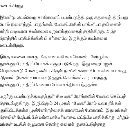
உடைக்கிறது.
இரண்டு வெவ்வேறு சாவிகளைப் பயன்படுத்தி ஒரு கதவைத் திறப்பது
போல் நினைத்துப் பாருங்கள். பேசைட்ரேசின் பாக்டீரியா தன்னைச்
சுற்றி வலுவான சுவர்களை உருவாக்குவதைத் தடுக்கிறது, அதே
நேரத்தில் பாலிமிக்ஸின் பி ஏற்கனவே இருக்கும் சுவர்களை
உடைக்கிறது.
இந்த கலவையானது மிதமான வலிமை கொண்ட மேற்பூச்சு
நுண்ணுயிர் எதிர்ப்பியாகக் கருதப்படுகிறது. இது ஹைட்ரஜன்
பெராக்சைடு போன்ற எளிய கிருமி நாசினிகளை விட வலிமையானது,
ஆனால் நீங்கள் வாயால் எடுத்துக் கொள்ளக்கூடிய மருந்து
நுண்ணுயிர் எதிர்ப்பிகளைப் போல சக்திவாய்ந்ததல்ல.
மருந்து பயன்படுத்துவதற்குள் சில மணிநேரங்களில் வேலை செய்யத்
தொடங்குகிறது, இருப்பினும் 24 முதல் 48 மணிநேரம் வரை நீங்கள்
குறிப்பிடத்தக்க முன்னேற்றத்தைக் காணாமல் போகலாம். இது உங்கள்
தோலின் மேற்பரப்பில் உள்ள பாக்டீரியாவை மட்டுமே பாதிக்கிறது மற்றும்
உங்கள் உடலில் ஆழமான தொற்றுகளைக் குணப்படுத்தாது.