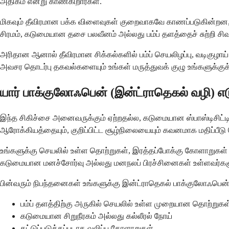
அதிகம் என்று காண்கிறார்கள்.
மிகவும் தீவிரமான பக்க விளைவுகள் குறைவாகவே காணப்படுகின்றன, ஆன
சிரமம், கடுமையான தசை பலவீனம் அல்லது பம்ப் தளத்தைச் சுற்றி சி
அரிதான ஆனால் தீவிரமான சிக்கல்களில் பம்ப் செயலிழப்பு, வடிகுழா
அவசர தொடர்பு தகவல்களையும் உங்கள் மருத்துவக் குழு உங்களுக்குக் க
யார் பாக்குலோஃபென் (இன்ட்ராதெகல் வழி) எட
இந்த சிகிச்சை அனைவருக்கும் ஏற்றதல்ல, கடுமையான ஸ்பாஸ்டிசிட்டி 
ஆரோக்கியத்தையும், குறிப்பிட்ட சூழ்நிலையையும் கவனமாக மதிப்பீடு 
உங்களுக்கு செயலில் உள்ள தொற்றுகள், இரத்தப்போக்கு கோளாறுகள்
கடுமையான மனச்சோர்வு அல்லது மனநலப் பிரச்சினைகள் உள்ளவர்களுக
பின்வரும் நிபந்தனைகள் உங்களுக்கு இன்ட்ராதெகல் பாக்குலோஃப
பம்ப் தளத்திற்கு அருகில் செயலில் உள்ள முறையான தொற்றுக
கடுமையான சிறுநீரகம் அல்லது கல்லீரல் நோய்
கட்டுப்படுத்தப்படாத வலிப்பு கோளாறுகள்