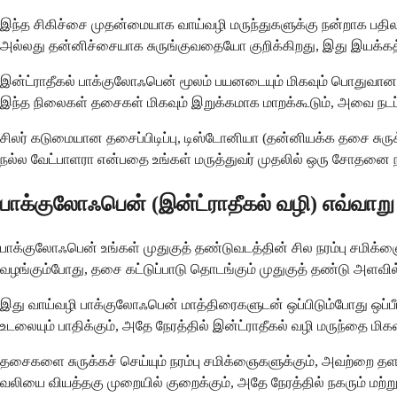
இந்த சிகிச்சை முதன்மையாக வாய்வழி மருந்துகளுக்கு நன்றாக பதில
அல்லது தன்னிச்சையாக சுருங்குவதையோ குறிக்கிறது, இது இயக்கத்
இன்ட்ராதீகல் பாக்குலோஃபென் மூலம் பயனடையும் மிகவும் பொதுவான 
இந்த நிலைகள் தசைகள் மிகவும் இறுக்கமாக மாறக்கூடும், அவை நடப
சிலர் கடுமையான தசைப்பிடிப்பு, டிஸ்டோனியா (தன்னியக்க தசை சுருக்
நல்ல வேட்பாளரா என்பதை உங்கள் மருத்துவர் முதலில் ஒரு சோதனை 
பாக்குலோஃபென் (இன்ட்ராதீகல் வழி) எவ்வாறு
பாக்குலோஃபென் உங்கள் முதுகுத் தண்டுவடத்தின் சில நரம்பு சமிக
வழங்கும்போது, ​​தசை கட்டுப்பாடு தொடங்கும் முதுகுத் தண்டு அளவில
இது வாய்வழி பாக்குலோஃபென் மாத்திரைகளுடன் ஒப்பிடும்போது ஒப்பீட்
உடலையும் பாதிக்கும், அதே நேரத்தில் இன்ட்ராதீகல் வழி மருந்தை மிக
தசைகளை சுருக்கச் செய்யும் நரம்பு சமிக்ஞைகளுக்கும், அவற்றை தளர்
வலியை வியத்தகு முறையில் குறைக்கும், அதே நேரத்தில் நகரும் மற்று