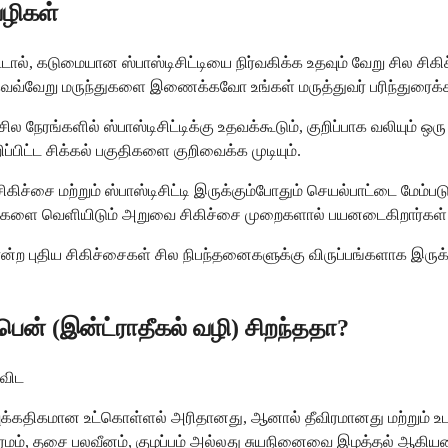
வழிகள்
ால், கடுமையான ஸ்பாஸ்டிசிட்டியை நிர்வகிக்க உதவும் வேறு சில சிக
வ்வேறு மருந்துகளை இணைக்கவோ உங்கள் மருத்துவர் பரிந்துரைக்க
சில நேரங்களில் ஸ்பாஸ்டிசிட்டிக்கு உதவக்கூடும், குறிப்பாக வலியும
ப்பிட்ட சிக்கல் பகுதிகளை குறிவைக்க முடியும்.
ிச்சை மற்றும் ஸ்பாஸ்டிசிட்டி இருக்கும்போதும் செயல்பாட்டை மேம்
ர்களை வெளியிடும் அறுவை சிகிச்சை முறைகளால் பயனடைகிறார்கள்
ுதிய சிகிச்சைகள் சில நிபந்தனைகளுக்கு விருப்பங்களாக இருக்கலாம
் (இன்ட்ராதீகல் வழி) சிறந்ததா?
விட
 அளவுக்கதிகமான உட்கொள்ளல் அரிதானது, ஆனால் தீவிரமானது மற்றும்
சிரமம், தசை பலவீனம், குழப்பம் அல்லது சுயநினைவை இழத்தல் ஆகிய