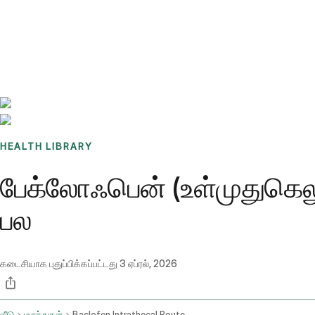
Benchmarks
Stories
FAQ
Sign up / Log in
HEALTH LIBRARY
பேக்லோஃபென் (உள்முதுகெலும
பல
கடைசியாக புதுப்பிக்கப்பட்டது
3 ஏப்ரல், 2026
வீடு
மருந்துகள்
Baclofen Intrathecal Route