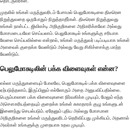
தொடருவீர்கள்.
முதலில் உங்கள் மருத்துவரிடம் பேசாமல் பெலுமோசுடிலை திடீரென
நிறுத்துவதை ஒருபோதும் நிறுத்தாதீர்கள். திடீரென நிறுத்துவது
உங்கள் நாள்பட்ட ஜிவிஎச்டி அறிகுறிகளை அதிகரிக்கவோ அல்லது
மோசமடையவோ செய்யலாம். பெலுமோசுடில் உங்களுக்கு சரியாக
வேலை செய்யவில்லை என்றால், உங்கள் மருத்துவர் படிப்படியாக உங்கள்
அளவைக் குறைக்க வேண்டும் அல்லது வேறு சிகிச்சைக்கு மாற்ற
வேண்டும்.
பெலுமோசுடிலின் பக்க விளைவுகள் என்ன?
எல்லா மருந்துகளையும் போலவே, பெலுமோசுடில் பக்க விளைவுகளை
ஏற்படுத்தலாம், இருப்பினும் எல்லோரும் அதை அனுபவிப்பதில்லை.
பெரும்பாலான பக்க விளைவுகளை நிர்வகிக்க முடியும், மேலும் எந்த
அசௌகரியத்தையும் குறைக்க உங்கள் சுகாதாரக் குழு உங்களுடன்
இணைந்து செயல்படும். ஏதேனும் புதிய அல்லது மோசமான
அறிகுறிகளை உங்கள் மருத்துவரிடம் தெரிவிப்பது முக்கியம், அதனால்
அவர்கள் உங்களுக்கு முறையாக உதவ முடியும்.