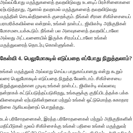
அவ்வப்போது மருந்துகளைத் தவறவிடுவது உடனடிப் பிரச்சினைகளை
ஏற்படுத்தாது, ஆனால் தவறாமல் மருந்துகளைத் தவறவிடுவது
மருந்தின் செயல்திறனைக் குறைக்கும். நீங்கள் சீரான சிகிச்சையைப்
பராமரிக்கவில்லை என்றால், உங்கள் நாள்பட்ட ஜிவிஎச்டி அறிகுறிகள்
மோசமடையக்கூடும். நீங்கள் பல அளவுகளைத் தவறவிட்டாலோ
அல்லது அட்டவணையில் இருக்க சிரமப்பட்டாலோ உங்கள்
மருத்துவரைத் தொடர்பு கொள்ளுங்கள்.
கேள்வி 4. பெலுமோசுடில் எடுப்பதை எப்போது நிறுத்தலாம்?
உங்கள் மருத்துவர் அவ்வாறு செய்ய பாதுகாப்பானது என்று கூறும்
வரை பெலுமோசுடில் எடுப்பதை நிறுத்த வேண்டாம். சிகிச்சையை
நிறுத்துவதற்கான முடிவு உங்கள் நாள்பட்ட ஜிவிஎச்டி எவ்வளவு
நன்றாகக் கட்டுப்படுத்தப்படுகிறது, உங்களுக்கு குறிப்பிடத்தக்க பக்க
விளைவுகள் ஏற்படுகின்றனவா மற்றும் உங்கள் ஒட்டுமொத்த சுகாதார
நிலை ஆகியவற்றைப் பொறுத்தது.
உடல் பரிசோதனைகள், இரத்த பரிசோதனைகள் மற்றும் அறிகுறிகளின்
மதிப்பீடுகள் மூலம் சிகிச்சைக்கு உங்கள் பதிலை உங்கள் மருத்துவர்