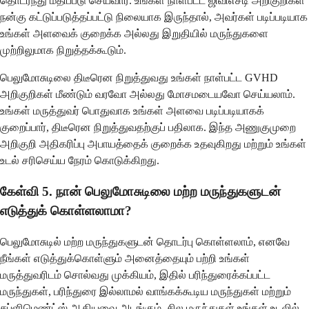
தொடர்ந்து மதிப்பீடு செய்வார். உங்கள் நாள்பட்ட ஜிவிஎச்டி அறிகுறிகள்
நன்கு கட்டுப்படுத்தப்பட்டு நிலையாக இருந்தால், அவர்கள் படிப்படியாக
உங்கள் அளவைக் குறைக்க அல்லது இறுதியில் மருந்துகளை
முற்றிலுமாக நிறுத்தக்கூடும்.
பெலுமோசுடிலை திடீரென நிறுத்துவது உங்கள் நாள்பட்ட GVHD
அறிகுறிகள் மீண்டும் வரவோ அல்லது மோசமடையவோ செய்யலாம்.
உங்கள் மருத்துவர் பொதுவாக உங்கள் அளவை படிப்படியாகக்
குறைப்பார், திடீரென நிறுத்துவதற்குப் பதிலாக. இந்த அணுகுமுறை
அறிகுறி அதிகரிப்பு அபாயத்தைக் குறைக்க உதவுகிறது மற்றும் உங்கள்
உடல் சரிசெய்ய நேரம் கொடுக்கிறது.
கேள்வி 5. நான் பெலுமோசுடிலை மற்ற மருந்துகளுடன்
எடுத்துக் கொள்ளலாமா?
பெலுமோசுடில் மற்ற மருந்துகளுடன் தொடர்பு கொள்ளலாம், எனவே
நீங்கள் எடுத்துக்கொள்ளும் அனைத்தையும் பற்றி உங்கள்
மருத்துவரிடம் சொல்வது முக்கியம், இதில் பரிந்துரைக்கப்பட்ட
மருந்துகள், பரிந்துரை இல்லாமல் வாங்கக்கூடிய மருந்துகள் மற்றும்
சப்ளிமெண்ட்ஸ் ஆகியவை அடங்கும். சில மருந்துகள் உங்கள் உடலில்