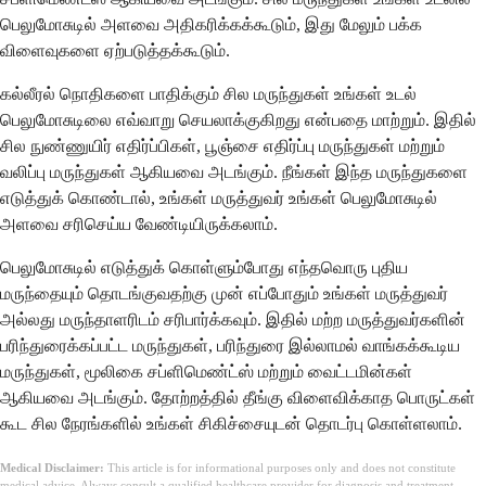
பெலுமோசுடில் அளவை அதிகரிக்கக்கூடும், இது மேலும் பக்க
விளைவுகளை ஏற்படுத்தக்கூடும்.
கல்லீரல் நொதிகளை பாதிக்கும் சில மருந்துகள் உங்கள் உடல்
பெலுமோசுடிலை எவ்வாறு செயலாக்குகிறது என்பதை மாற்றும். இதில்
சில நுண்ணுயிர் எதிர்ப்பிகள், பூஞ்சை எதிர்ப்பு மருந்துகள் மற்றும்
வலிப்பு மருந்துகள் ஆகியவை அடங்கும். நீங்கள் இந்த மருந்துகளை
எடுத்துக் கொண்டால், உங்கள் மருத்துவர் உங்கள் பெலுமோசுடில்
அளவை சரிசெய்ய வேண்டியிருக்கலாம்.
பெலுமோசுடில் எடுத்துக் கொள்ளும்போது எந்தவொரு புதிய
மருந்தையும் தொடங்குவதற்கு முன் எப்போதும் உங்கள் மருத்துவர்
அல்லது மருந்தாளரிடம் சரிபார்க்கவும். இதில் மற்ற மருத்துவர்களின்
பரிந்துரைக்கப்பட்ட மருந்துகள், பரிந்துரை இல்லாமல் வாங்கக்கூடிய
மருந்துகள், மூலிகை சப்ளிமெண்ட்ஸ் மற்றும் வைட்டமின்கள்
ஆகியவை அடங்கும். தோற்றத்தில் தீங்கு விளைவிக்காத பொருட்கள்
கூட சில நேரங்களில் உங்கள் சிகிச்சையுடன் தொடர்பு கொள்ளலாம்.
Medical Disclaimer:
This article is for informational purposes only and does not constitute
medical advice. Always consult a qualified healthcare provider for diagnosis and treatment