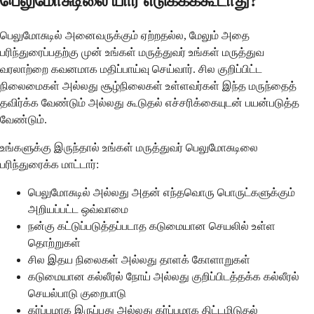
பெலுமோசுடிலை யார் எடுக்கக்கூடாது?
பெலுமோசுடில் அனைவருக்கும் ஏற்றதல்ல, மேலும் அதை
பரிந்துரைப்பதற்கு முன் உங்கள் மருத்துவர் உங்கள் மருத்துவ
வரலாற்றை கவனமாக மதிப்பாய்வு செய்வார். சில குறிப்பிட்ட
நிலைமைகள் அல்லது சூழ்நிலைகள் உள்ளவர்கள் இந்த மருந்தைத்
தவிர்க்க வேண்டும் அல்லது கூடுதல் எச்சரிக்கையுடன் பயன்படுத்த
வேண்டும்.
உங்களுக்கு இருந்தால் உங்கள் மருத்துவர் பெலுமோசுடிலை
பரிந்துரைக்க மாட்டார்:
பெலுமோசுடில் அல்லது அதன் எந்தவொரு பொருட்களுக்கும்
அறியப்பட்ட ஒவ்வாமை
நன்கு கட்டுப்படுத்தப்படாத கடுமையான செயலில் உள்ள
தொற்றுகள்
சில இதய நிலைகள் அல்லது தாளக் கோளாறுகள்
கடுமையான கல்லீரல் நோய் அல்லது குறிப்பிடத்தக்க கல்லீரல்
செயல்பாடு குறைபாடு
கர்ப்பமாக இருப்பது அல்லது கர்ப்பமாக திட்டமிடுதல்