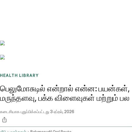
Benchmarks
Stories
FAQ
Sign up / Log in
HEALTH LIBRARY
பெலுமோசுடில் என்றால் என்ன: பயன்கள்,
மருந்தளவு, பக்க விளைவுகள் மற்றும் பல
கடைசியாக புதுப்பிக்கப்பட்டது
3 ஏப்ரல், 2026
வீடு
மருந்துகள்
Belumosudil Oral Route