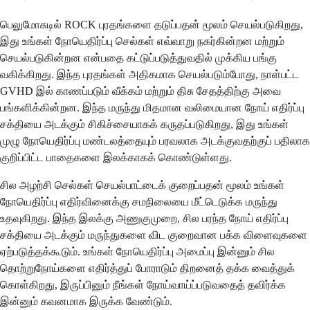
பெலுமோசுடில் ROCK புரதங்களை தடுப்பதன் மூலம் செயல்படுகிறது,
இது உங்கள் நோயெதிர்ப்பு செல்கள் எவ்வாறு நகர்கின்றன மற்றும்
செயல்படுகின்றன என்பதை கட்டுப்படுத்துவதில் முக்கிய பங்கு
வகிக்கிறது. இந்த புரதங்கள் அதிகமாக செயல்படும்போது, ​​நாள்பட்ட
GVHD இல் காணப்படும் வீக்கம் மற்றும் திசு சேதத்திற்கு அவை
பங்களிக்கின்றன. இந்த மருந்து மிதமான வலிமையான நோய் எதிர்ப்பு
சக்தியை அடக்கும் சிகிச்சையாகக் கருதப்படுகிறது, இது உங்கள்
முழு நோயெதிர்ப்பு மண்டலத்தையும் பரவலாக அடக்குவதற்குப் பதிலாக
குறிப்பிட்ட பாதைகளை இலக்காகக் கொண்டுள்ளது.
சில அழற்சி செல்கள் செயல்பாட்டைக் குறைப்பதன் மூலம் உங்கள்
நோயெதிர்ப்பு எதிர்வினைக்கு சமநிலையை மீட்டெடுக்க மருந்து
உதவுகிறது. இந்த இலக்கு அணுகுமுறை, சில பரந்த நோய் எதிர்ப்பு
சக்தியை அடக்கும் மருந்துகளை விட குறைவான பக்க விளைவுகளை
ஏற்படுத்தக்கூடும். உங்கள் நோயெதிர்ப்பு அமைப்பு இன்னும் சில
தொற்றுநோய்களை எதிர்த்துப் போராடும் திறனைத் தக்க வைத்துக்
கொள்கிறது, இருப்பினும் நீங்கள் நோய்வாய்ப்படுவதைத் தவிர்க்க
இன்னும் கவனமாக இருக்க வேண்டும்.