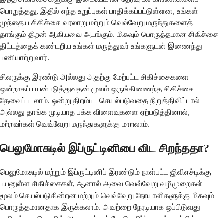
பொறுத்தது, இதில் எந்த உறுப்புகள் பாதிக்கப்பட்டுள்ளன, உங்கள்
முந்தைய சிகிச்சை வரலாறு மற்றும் வெவ்வேறு மருந்துகளைத்
தாங்கும் திறன் ஆகியவை அடங்கும். மிகவும் பொருத்தமான சிகிச்சை
திட்டத்தைக் கண்டறிய உங்கள் மருத்துவர் உங்களுடன் இணைந்து
பணியாற்றுவார்.
சிலருக்கு இரண்டு அல்லது அதற்கு மேற்பட்ட சிகிச்சைகளை
ஒன்றாகப் பயன்படுத்துவதன் மூலம் ஒருங்கிணைந்த சிகிச்சை
தேவைப்படலாம். ஒன்று திறம்பட செயல்படுவதை நிறுத்திவிட்டால்
அல்லது தாங்க முடியாத பக்க விளைவுகளை ஏற்படுத்தினால்,
மற்றவர்கள் வெவ்வேறு மருந்துகளுக்கு மாறலாம்.
பெலுமோசுடில் இப்ருட்டினிபை விட சிறந்ததா?
பெலுமோசுடில் மற்றும் இப்ருட்டினிப் இரண்டும் நாள்பட்ட ஜிவிஎச்டிக்கு
பயனுள்ள சிகிச்சைகள், ஆனால் அவை வெவ்வேறு வழிமுறைகள்
மூலம் செயல்படுகின்றன மற்றும் வெவ்வேறு நோயாளிகளுக்கு மிகவும்
பொருத்தமானதாக இருக்கலாம். அவற்றை நேரடியாக ஒப்பிடுவது