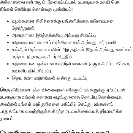
அரிதானவை என்றாலும், தேவைப்பட்டால் உடனடியாக உதவி பெற
நீங்கள் தெரிந்து கொள்வது முக்கியம்:
வழக்கமான சிகிச்சைக்கு பதிலளிக்காத கடுமையான
தொற்றுகள்
அசாதாரண இரத்தக்கசிவு அல்லது சிராய்ப்பு
கடுமையான சுவாசப் பிரச்சினைகள் அல்லது மார்பு வலி
கல்லீரல் பிரச்சனைகளின் அறிகுறிகள் (தோல் அல்லது கண்கள்
மஞ்சள் நிறமாதல், அடர் சிறுநீர்)
கடுமையான ஒவ்வாமை எதிர்வினைகள் (சரும அரிப்பு, வீக்கம்,
சுவாசிப்பதில் சிரமம்)
இதய தாள மாற்றங்கள் அல்லது படபடப்பு
இந்த தீவிரமான பக்க விளைவுகள் ஏதேனும் உங்களுக்கு ஏற்பட்டால்
உடனடியாக உங்கள் சுகாதார வழங்குநரைத் தொடர்பு கொள்ளவும்.
அவர்கள் உங்கள் அறிகுறிகளை மதிப்பீடு செய்து, உங்களைப்
பாதுகாப்பாக வைத்திருக்க சிறந்த நடவடிக்கையைத் தீர்மானிக்க
முடியும்.