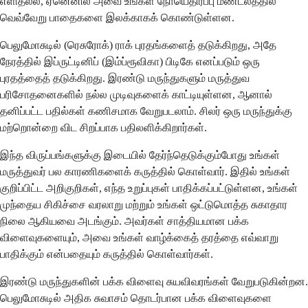
எளிதல்ல, ஏனெனில் அவை உங்கள் நோயெதிர்ப்பு மண்டலத்தில்
வெவ்வேறு பாதைகளை இலக்காகக் கொண்டுள்ளன.
பெலுமோசுடில் (ரெசுரோக்) ராக் புரதங்களைத் தடுக்கிறது, அதே
நேரத்தில் இப்ருட்டினிப் (இம்ப்ரூவிகா) பிடிகே எனப்படும் ஒரு
புரதத்தைத் தடுக்கிறது. இரண்டு மருந்துகளும் மருத்துவ
பரிசோதனைகளில் நல்ல முடிவுகளைக் காட்டியுள்ளன, ஆனால்
தனிப்பட்ட பதில்கள் கணிசமாக வேறுபடலாம். சிலர் ஒரு மருந்துக்கு
மற்றொன்றை விட சிறப்பாக பதிலளிக்கிறார்கள்.
இந்த விருப்பங்களுக்கு இடையில் தேர்ந்தெடுக்கும்போது உங்கள்
மருத்துவர் பல காரணிகளைக் கருத்தில் கொள்வார். இதில் உங்கள்
குறிப்பிட்ட அறிகுறிகள், எந்த உறுப்புகள் பாதிக்கப்பட்டுள்ளன, உங்கள்
முந்தைய சிகிச்சை வரலாறு மற்றும் உங்கள் ஒட்டுமொத்த சுகாதார
நிலை ஆகியவை அடங்கும். அவர்கள் சாத்தியமான பக்க
விளைவுகளையும், அவை உங்கள் வாழ்க்கைத் தரத்தை எவ்வாறு
பாதிக்கும் என்பதையும் கருத்தில் கொள்வார்கள்.
இரண்டு மருந்துகளின் பக்க விளைவு சுயவிவரங்கள் வேறுபடுகின்றன.
பெலுமோசுடில் அதிக சுவாசம் தொடர்பான பக்க விளைவுகளை