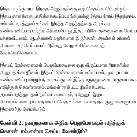
இந்த மருந்து உயர் இரத்த அழுத்தத்தை ஏற்படுத்தக்கூடும் மற்றும்
இதய தாளத்தை பாதிக்கக்கூடும். உங்களுக்கு இதய நோய் இருந்தால்,
உங்கள் மருத்துவர் உங்கள் இரத்த அழுத்தத்தை அடிக்கடி
கண்காணிப்பார் மற்றும் அவ்வப்போது இதய பரிசோதனைகளை செய்ய
உத்தரவிடலாம். ஆபத்துகள் அதிகமாக இருந்தால், அவர்கள் உங்கள்
அளவை சரிசெய்யலாம் அல்லது வேறு சிகிச்சையைத்
தேர்ந்தெடுக்கலாம்.
இதயப் பிரச்சனைகள் பெலுமோசுடிலை ஒரு விருப்பமாக நிராகரிக்க
அனுமதிக்காதீர்கள். இதயப் பிரச்சனைகள் உள்ள பலர், முறையான
கண்காணிப்பு மற்றும் நிர்வாகத்துடன் இந்த மருந்துகளை பாதுகாப்பாக
எடுத்துக் கொள்ளலாம். உங்கள் நாள்பட்ட ஜிவிஎச்டியை
குணப்படுத்துவதன் நன்மைகளையும், ஏதேனும் இதய
அபாயங்களையும் சமநிலைப்படுத்த உங்கள் சுகாதாரக் குழு உங்களுடன்
இணைந்து செயல்படும்.
கேள்வி 2. தவறுதலாக அதிக பெலுமோசுடில் எடுத்துக்
கொண்டால் என்ன செய்ய வேண்டும்?