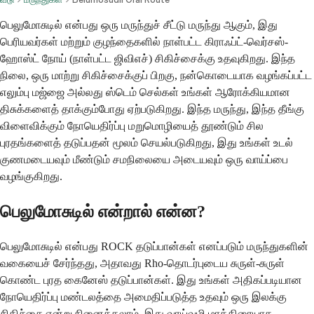
பெலுமோசுடில் என்பது ஒரு மருந்துச் சீட்டு மருந்து ஆகும், இது
பெரியவர்கள் மற்றும் குழந்தைகளில் நாள்பட்ட கிராஃப்ட்-வெர்சஸ்-
ஹோஸ்ட் நோய் (நாள்பட்ட ஜிவிஎச்) சிகிச்சைக்கு உதவுகிறது. இந்த
நிலை, ஒரு மாற்று சிகிச்சைக்குப் பிறகு, நன்கொடையாக வழங்கப்பட்ட
எலும்பு மஜ்ஜை அல்லது ஸ்டெம் செல்கள் உங்கள் ஆரோக்கியமான
திசுக்களைத் தாக்கும்போது ஏற்படுகிறது. இந்த மருந்து, இந்த தீங்கு
விளைவிக்கும் நோயெதிர்ப்பு மறுமொழியைத் தூண்டும் சில
புரதங்களைத் தடுப்பதன் மூலம் செயல்படுகிறது, இது உங்கள் உடல்
குணமடையவும் மீண்டும் சமநிலையை அடையவும் ஒரு வாய்ப்பை
வழங்குகிறது.
பெலுமோசுடில் என்றால் என்ன?
பெலுமோசுடில் என்பது ROCK தடுப்பான்கள் எனப்படும் மருந்துகளின்
வகையைச் சேர்ந்தது, அதாவது Rho-தொடர்புடைய சுருள்-சுருள்
கொண்ட புரத கைனேஸ் தடுப்பான்கள். இது உங்கள் அதிகப்படியான
நோயெதிர்ப்பு மண்டலத்தை அமைதிப்படுத்த உதவும் ஒரு இலக்கு
சிகிச்சை என்று நினைக்கலாம். இது வாய்வழி மாத்திரையாக