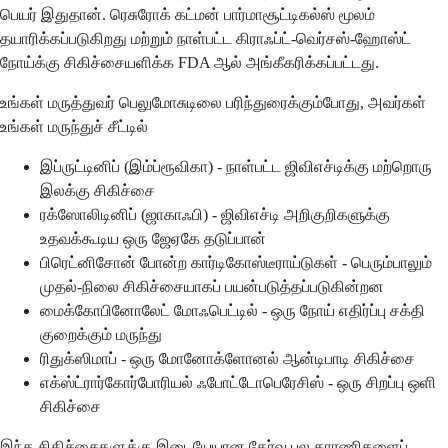
பெயர் இதுதான். ரெசுரோக் கட்மன் பார்மாசூட்டிகல்ஸ் மூலம்
தயாரிக்கப்படுகிறது மற்றும் நாள்பட்ட கிராஃப்ட்-வெர்சஸ்-ஹோஸ்ட்
நோய்க்கு சிகிச்சையளிக்க FDA ஆல் அங்கீகரிக்கப்பட்டது.
உங்கள் மருத்துவர் பெலுமோசுடிலை பரிந்துரைக்கும்போது, அவர்கள்
உங்கள் மருந்துச் சீட்டில்
இப்ருட்டினிப் (இம்ப்ரூவிகா) - நாள்பட்ட ஜிவிஎச்டிக்கு மற்றொரு
இலக்கு சிகிச்சை
ரக்ஸோலிடினிப் (ஜாகாஃபி) - ஜிவிஎச்டி அறிகுறிகளுக்கு
உதவக்கூடிய ஒரு ஜேஏகே தடுப்பான்
பிரெட்னிசோன் போன்ற கார்டிகோஸ்டீராய்டுகள் - பெரும்பாலும்
முதல்-நிலை சிகிச்சையாகப் பயன்படுத்தப்படுகின்றன
மைக்கோபினோலேட் மோஃபெட்டில் - ஒரு நோய் எதிர்ப்பு சக்தி
குறைக்கும் மருந்து
ரிதுக்ஸிமாப் - ஒரு மோனோக்ளோனல் ஆன்டிபாடி சிகிச்சை
எக்ஸ்ட்ரார்கோர்போரியல் ஃபோட்டோபெரேசிஸ் - ஒரு சிறப்பு ஒளி
சிகிச்சை
இந்த சிகிச்சைகளுக்கு இடையேயான தேர்வு பல காரணிகளைப்