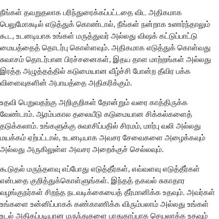
நீங்கள் தவறுதலாக பரிந்துரைக்கப்பட்டதை விட அதிகமாக
பெலுமோசுடில் எடுத்துக் கொண்டால், நீங்கள் நன்றாக உணர்ந்தாலும்
கூட, உடனடியாக உங்கள் மருத்துவர் அல்லது விஷக் கட்டுப்பாட்டு
மையத்தைத் தொடர்பு கொள்ளவும். அதிகமாக எடுத்துக் கொள்வது
சுவாசம் தொடர்பான பிரச்சனைகள், இதய தாள மாற்றங்கள் அல்லது
இரத்த அழுத்தத்தில் கடுமையான வீழ்ச்சி போன்ற தீவிர பக்க
விளைவுகளின் அபாயத்தை அதிகரிக்கும்.
உதவி பெறுவதற்கு அறிகுறிகள் தோன்றும் வரை காத்திருக்க
வேண்டாம். ஆரம்பகால தலையீடு கடுமையான சிக்கல்களைத்
தடுக்கலாம். உங்களுக்கு சுவாசிப்பதில் சிரமம், மார்பு வலி அல்லது
மயக்கம் ஏற்பட்டால், உடனடியாக அவசர சேவைகளை அழைக்கவும்
அல்லது அருகிலுள்ள அவசர அறைக்குச் செல்லவும்.
கூடுதல் மருந்தளவு எப்போது எடுத்தீர்கள், எவ்வளவு எடுத்தீர்கள்
என்பதை குறித்துக்கொள்ளுங்கள். இந்தத் தகவல் சுகாதார
வழங்குநர்கள் சிறந்த நடவடிக்கையைத் தீர்மானிக்க உதவும். அவர்கள்
உங்களை உன்னிப்பாகக் கண்காணிக்க விரும்பலாம் அல்லது உங்கள்
உடல் அதிகப்படியான மருந்துகளை பாதுகாப்பாக செயலாக்க உதவும்