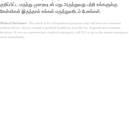
குறிப்பிட்ட மருந்து முறையுடன் மது அருந்துவது பற்றி உங்களுக்கு
கேள்விகள் இருந்தால் உங்கள் மருத்துவரிடம் பேசுங்கள்.
Medical Disclaimer:
This article is for informational purposes only and does not constitute
medical advice. Always consult a qualified healthcare provider for diagnosis and treatment
decisions. If you are experiencing a medical emergency, call 911 or go to the nearest emergency
room immediately.