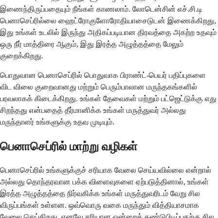
இணைந்திருப்பதையும் நீங்கள் காணலாம். லோடென்சின் எச்.சி.டி
பெனாசெப்ரில்லை ஹைட்ரோகுளோரோதியாசைடுடன் இணைக்கிறது,
இது உங்கள் உடலில் இருந்து அதிகப்படியான திரவத்தை அகற்ற உதவும்
ஒரு நீர் மாத்திரை ஆகும், இது இரத்த அழுத்தத்தை மேலும்
குறைக்கிறது.
பொதுவான பெனாசெப்ரில் பொதுவாக பிராண்ட்-பெயர் பதிப்புகளை
விட விலை குறைவானது மற்றும் பெரும்பாலான மருந்தகங்களில்
பரவலாகக் கிடைக்கிறது. உங்கள் தேவைகள் மற்றும் பட்ஜெட்டுக்கு எது
சிறந்தது என்பதைத் தீர்மானிக்க உங்கள் மருத்துவர் அல்லது
மருந்தாளர் உங்களுக்கு உதவ முடியும்.
பெனாசெப்ரில் மாற்று வழிகள்
பெனாசெப்ரில் உங்களுக்குச் சரியாக வேலை செய்யவில்லை என்றால்
அல்லது தொந்தரவான பக்க விளைவுகளை ஏற்படுத்தினால், உங்கள்
இரத்த அழுத்தத்தை நிர்வகிக்க உங்கள் மருத்துவரிடம் வேறு சில
விருப்பங்கள் உள்ளன. ஒவ்வொரு வகை மருந்தும் வித்தியாசமாக
வேலை செய்கிறது, எனவே சரியான ஒன்றைக் கண்டுபிடிப்பதற்கு சில