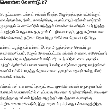
கொள்ள வேண்டும்?
பெரும்பாலான மக்கள் தங்கள் இரத்த அழுத்தத்தைக் கட்டுக்குள்
வைத்திருக்க, நீண்ட காலத்திற்கு, பெரும்பாலும் தங்கள் வாழ்நாள்
முழுவதும் பெனாசெப்ரில் எடுத்துக் கொள்ள வேண்டும். உயர் இரத்த
அழுத்தம் பொதுவாக ஒரு நாள்பட்ட நிலையாகும், இது கடுமையான
சிக்கல்களைத் தடுக்க தொடர்ந்து சிகிச்சை தேவைப்படுகிறது.
உங்கள் மருத்துவர் உங்கள் இரத்த அழுத்தத்தை தொடர்ந்து
கண்காணிப்பார், மேலும் தேவைப்பட்டால் உங்கள் அளவை சரிசெய்வார்
அல்லது பிற மருந்துகளைச் சேர்ப்பார். உடற்பயிற்சி, எடை குறைப்பு
மற்றும் ஆரோக்கியமான உணவு போன்ற வாழ்க்கை முறை மாற்றங்கள்
காலப்போக்கில் மருந்து தேவைகளை குறைக்க உதவும் என்று சிலர்
காண்கிறார்கள்.
நீங்கள் நன்றாக உணர்ந்தாலும் கூட, முதலில் உங்கள் மருத்துவரிடம்
பேசாமல் பெனாசெப்ரில் எடுப்பதை திடீரென நிறுத்தாதீர்கள். திடீரென
நிறுத்துவது உங்கள் இரத்த அழுத்தம் ஆபத்தான அளவுக்கு
அதிகமாக உயரக்கூடும், இது மாரடைப்பு அல்லது பக்கவாதத்திற்கு