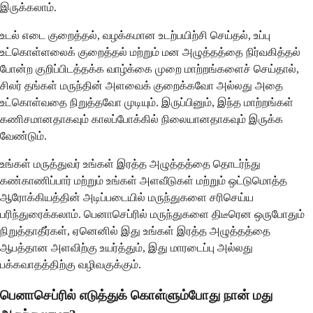
இருக்கலாம்.
உடல் எடை குறைத்தல், வழக்கமான உடற்பயிற்சி செய்தல், உப்பு
உட்கொள்ளலைக் குறைத்தல் மற்றும் மன அழுத்தத்தை நிர்வகித்தல்
போன்ற குறிப்பிடத்தக்க வாழ்க்கை முறை மாற்றங்களைச் செய்தால்,
சிலர் தங்கள் மருந்தின் அளவைக் குறைக்கவோ அல்லது அதை
உட்கொள்வதை நிறுத்தவோ ​​முடியும். இருப்பினும், இந்த மாற்றங்கள்
கணிசமானதாகவும் காலப்போக்கில் நிலையானதாகவும் இருக்க
வேண்டும்.
உங்கள் மருத்துவர் உங்கள் இரத்த அழுத்தத்தை தொடர்ந்து
கண்காணிப்பார் மற்றும் உங்கள் அளவீடுகள் மற்றும் ஒட்டுமொத்த
ஆரோக்கியத்தின் அடிப்படையில் மருந்துகளை சரிசெய்ய
பரிந்துரைக்கலாம். பெனாசெப்ரில் மருந்துகளை திடீரென ஒருபோதும்
நிறுத்தாதீர்கள், ஏனெனில் இது உங்கள் இரத்த அழுத்தத்தை
ஆபத்தான அளவிற்கு உயர்த்தும், இது மாரடைப்பு அல்லது
பக்கவாதத்திற்கு வழிவகுக்கும்.
பெனாசெப்ரில் எடுத்துக் கொள்ளும்போது நான் மது