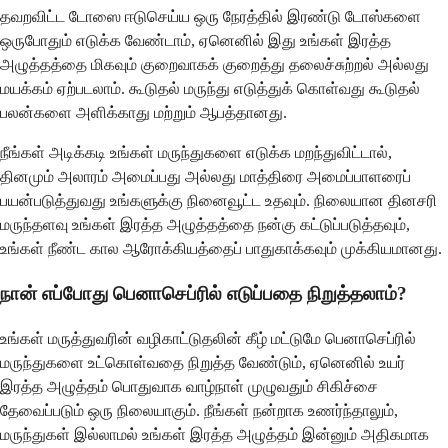
தவறவிட்ட டோஸை ஈடுசெய்ய ஒரு நேரத்தில் இரண்டு டோஸ்களை
ஒருபோதும் எடுக்க வேண்டாம், ஏனெனில் இது உங்கள் இரத்த
அழுத்தத்தை மிகவும் குறைவாகக் குறைத்து தலைச்சுற்றல் அல்லது
மயக்கம் ஏற்படலாம். கூடுதல் மருந்து எடுத்துக் கொள்வது கூடுதல்
பலன்களை அளிக்காது மற்றும் ஆபத்தானது.
நீங்கள் அடிக்கடி உங்கள் மருந்துகளை எடுக்க மறந்துவிட்டால்,
தினமும் அலாரம் அமைப்பது அல்லது மாத்திரை அமைப்பாளரைப்
பயன்படுத்துவது உங்களுக்கு நினைவூட்ட உதவும். நிலையான தினசரி
மருந்தளவு உங்கள் இரத்த அழுத்தத்தை நன்கு கட்டுப்படுத்தவும்,
உங்கள் நீண்ட கால ஆரோக்கியத்தைப் பாதுகாக்கவும் முக்கியமானது.
நான் எப்போது பெனாசெப்ரில் எடுப்பதை நிறுத்தலாம்?
உங்கள் மருத்துவரின் வழிகாட்டுதலின் கீழ் மட்டுமே பெனாசெப்ரில்
மருந்துகளை உட்கொள்வதை நிறுத்த வேண்டும், ஏனெனில் உயர்
இரத்த அழுத்தம் பொதுவாக வாழ்நாள் முழுவதும் சிகிச்சை
தேவைப்படும் ஒரு நிலையாகும். நீங்கள் நன்றாக உணர்ந்தாலும்,
மருந்துகள் இல்லாமல் உங்கள் இரத்த அழுத்தம் இன்னும் அதிகமாக