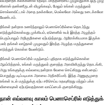
வயிற்றைக் கலக்கினால் உதவும். மாத்திரையை முழுவதுமாக ஒரு முழு
கிளாஸ் தண்ணீருடன் விழுங்கவும், மேலும் உங்கள் மருத்துவர்
சொல்லாவிட்டால் அதை நசுக்கவோ, மெல்லவோ அல்லது உடைக்கவோ
வேண்டாம்.
நீங்கள் நன்றாக உணர்ந்தாலும் பெனாசெப்ரில்லை தொடர்ந்து
எடுத்துக்கொள்வது முக்கியம், ஏனெனில் உயர் இரத்த அழுத்தம்
பெரும்பாலும் அறிகுறிகளை ஏற்படுத்தாது. ஆரோக்கியமாக இருக்க
பலர் தங்கள் வாழ்நாள் முழுவதும் இரத்த அழுத்த மருந்துகளை
எடுத்துக் கொள்ள வேண்டும்.
நீங்கள் பெனாசெப்ரில் மருந்தைப் புதிதாக எடுத்துக்கொள்ள
ஆரம்பித்தால், உங்கள் மருத்துவர் குறைந்த அளவிலிருந்து தொடங்கி,
அது உங்களுக்கு எவ்வளவு நன்றாக வேலை செய்கிறது என்பதைப்
பொறுத்து படிப்படியாக அளவை அதிகரிப்பார். இந்த அணுகுமுறை
உங்கள் உடல் மருந்துக்கு ஏற்ப சரிசெய்ய உதவுகிறது மற்றும் பக்க
விளைவுகள் ஏற்படுவதற்கான வாய்ப்பைக் குறைக்கிறது.
நான் எவ்வளவு காலம் பெனாசெப்ரில் எடுத்துக்