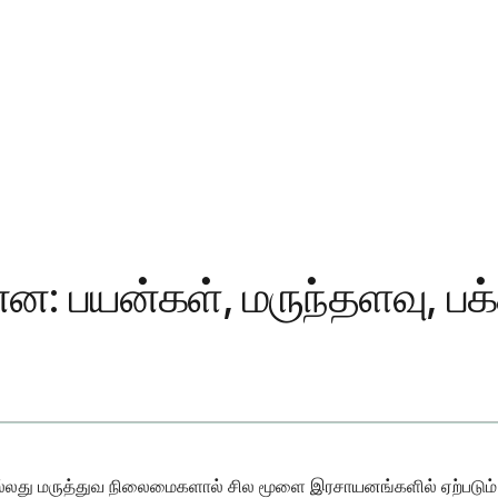
்ன: பயன்கள், மருந்தளவு, பக
் அல்லது மருத்துவ நிலைமைகளால் சில மூளை இரசாயனங்களில் ஏற்படு