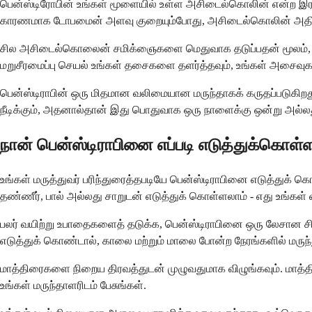
பென்ஸ்டிரோபின் உங்கள் மூளையில் உள்ள அசிடைல்கொலின் என்ற இரச
காரணமாக டோபமைன் அளவு குறையும்போது, அசிடைல்கொலின் அதிகமாக
சில அசிடைல்கொலைன் சமிக்ஞைகளை மெதுவாக தடுப்பதன் மூலம், ப
மறுசீரமைப்பு செயல் உங்கள் தசைகளை தளர்த்தவும், உங்கள் அசைவுகளை
பென்ஸ்டிராபின் ஒரு மிதமான வலிமையான மருந்தாகக் கருதப்படுகி
நீடிக்கும், அதனால்தான் இது பொதுவாக ஒரு நாளைக்கு ஒன்று அல்லத
நான் பென்ஸ்டிராபினை எப்படி எடுத்துக்கொள்
உங்கள் மருத்துவர் பரிந்துரைத்தபடியே பென்ஸ்டிராபினை எடுத்துக
தண்ணீர், பால் அல்லது சாறுடன் எடுத்துக் கொள்ளலாம் - எது உங்கள
பலர் வயிற்று உபாதைகளைத் தடுக்க, பென்ஸ்டிராபினை ஒரு லேசான சி
எடுத்துக் கொண்டால், காலை மற்றும் மாலை போன்ற நேரங்களில் மரு
மாத்திரைகளை நிறைய திரவத்துடன் முழுவதுமாக விழுங்கவும். மாத்திர
உங்கள் மருந்தாளரிடம் பேசுங்கள்.