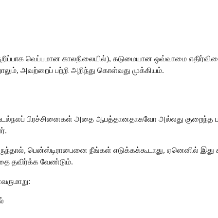
(குறிப்பாக வெப்பமான காலநிலையில்), கடுமையான ஒவ்வாமை எதிர
 அவற்றைப் பற்றி அறிந்து கொள்வது முக்கியம்.
ல உடல்நலப் பிரச்சினைகள் அதை ஆபத்தானதாகவோ அல்லது குறைந்த பய
்.
ால், பென்ஸ்டிராபைனை நீங்கள் எடுக்கக்கூடாது, ஏனெனில் இது கண
இதை தவிர்க்க வேண்டும்.
்வருமாறு:
ல்