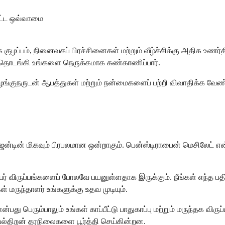
பட்ட ஒவ்வாமை
ுழப்பம், நினைவகப் பிரச்சினைகள் மற்றும் வீழ்ச்சிக்கு அதிக உணர்
து தொடங்கி உங்களை நெருக்கமாக கண்காணிப்பார்.
 வழங்குநருடன் ஆபத்துகள் மற்றும் நன்மைகளைப் பற்றி விவாதிக்க வேண்
டின் மிகவும் பிரபலமான ஒன்றாகும். பென்ஸ்டிராபைன் மெசிலேட் என்றும
் விருப்பங்களைப் போலவே பயனுள்ளதாக இருக்கும். நீங்கள் எந்த பதிப்
் மருந்தாளர் உங்களுக்கு உதவ முடியும்.
்பது பெரும்பாலும் உங்கள் காப்பீட்டு பாதுகாப்பு மற்றும் மருந்தக வ
யல்திறன் தரநிலைகளை பூர்த்தி செய்கின்றன.