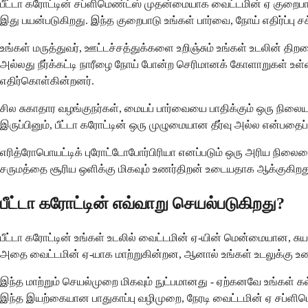
பீட்டா கரோட்டின் சப்ளிமெண்ட்ஸ் முதன்மையாக வைட்டமின் ஏ குறைபா
இது பயன்படுகிறது. இந்த குறைபாடு உங்கள் பார்வை, நோய் எதிர்ப்பு
உங்கள் மருத்துவர், ஊட்டச்சத்துக்களை உறிஞ்சும் உங்கள் உடலின் த
அல்லது நீர்க்கட்டி நாரீழை நோய் போன்ற செரிமானக் கோளாறுகள் உள
எதிர்கொள்கின்றனர்.
சில சுகாதார வழங்குநர்கள், மையப் பார்வையை பாதிக்கும் ஒரு நிலைய
இருப்பினும், பீட்டா கரோட்டின் ஒரு முழுமையான தீர்வு அல்ல என்பத
எரித்ரோபொயட்டிக் புரோட்டோபோர்பிரியா எனப்படும் ஒரு அரிய நிலைய
சருமத்தை சூரிய ஒளிக்கு மிகவும் உணர்திறன் உடையதாக ஆக்குகிறது,
பீட்டா கரோட்டின் எவ்வாறு செயல்படுகிறது?
பீட்டா கரோட்டின் உங்கள் உடலில் வைட்டமின் ஏ-யின் மென்மையான, சுய-
அதை வைட்டமின் ஏ-யாக மாற்றுகின்றன, ஆனால் உங்கள் உடலுக்கு உண்
இந்த மாற்றும் செயல்முறை மிகவும் நுட்பமானது - ஏற்கனவே உங்கள் கல்ல
இந்த இயற்கையான பாதுகாப்பு வழிமுறை, நேரடி வைட்டமின் ஏ சப்ளிமெண