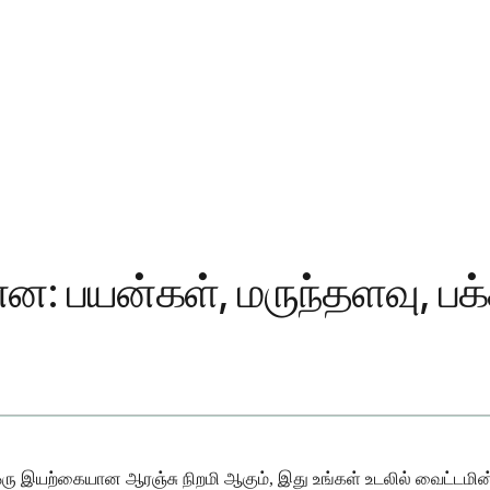
ன்ன: பயன்கள், மருந்தளவு, ப
் ஒரு இயற்கையான ஆரஞ்சு நிறமி ஆகும், இது உங்கள் உடலில் வைட்டமின