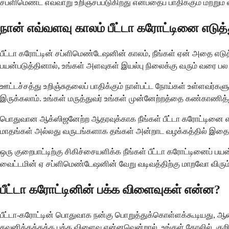
சப்ளிமெண்ட் எவ்வாறு உறிஞ்சப்படுகிறது என்பதைப் பாதிக்கும் மற்றும்
நான் எவ்வளவு காலம் பீட்டா கரோட்டினை எடுத
பீட்டா கரோட்டின் சப்ளிமெண்டேஷனின் காலம், நீங்கள் ஏன் அதை எடுத
பயன்படுத்தினால், உங்கள் அளவுகள் இயல்பு நிலைக்கு வரும் வரை ப
ஊட்டச்சத்து உறிஞ்சுதலைப் பாதிக்கும் நாள்பட்ட நோய்கள் உள்ளவர்களு
இருக்கலாம். உங்கள் மருத்துவர் உங்கள் முன்னேற்றத்தை கண்காணித்த
பொதுவான ஆக்ஸிஜனேற்ற ஆதரவுக்காக நீங்கள் பீட்டா கரோட்டினை எடு
மாதங்கள் அல்லது வருடங்களாக தங்கள் அன்றாட வழக்கத்தில் இதைச் 
ஒரு குறைபாட்டிற்கு சிகிச்சையளிக்க நீங்கள் பீட்டா கரோட்டினைப் ப
வைட்டமின் ஏ சப்ளிமெண்டேஷனின் வேறு வடிவத்திற்கு மாறவோ விரும்
பீட்டா கரோட்டினின் பக்க விளைவுகள் என்ன?
பீட்டா-கரோட்டின் பொதுவாக நன்கு பொறுத்துக்கொள்ளக்கூடியது, ஆ
கவனிக்கத்தக்க பக்க விளைவு என்னவென்றால், உங்கள் தோலில், குறிப்ப