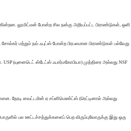
ுகின்றன. லூமிட்டீன் போன்ற சில நன்கு அறியப்பட்ட பிராண்டுகள், ஒளி
 சோல்கர் மற்றும் நவ் ஃபுட்ஸ் போன்ற பிரபலமான பிராண்டுகள் பல்வேறு
்கள். USP (யுனைடெட் ஸ்டேட்ஸ் ஃபார்மகோபியா) முத்திரை அல்லது NSF
ள்ளன. நேரடி வைட்டமின் ஏ சப்ளிமெண்ட்ஸ் (ரெட்டினால் அல்லது
ருளில் பல ஊட்டச்சத்துக்களைப் பெற விரும்புவோருக்கு இது ஒரு