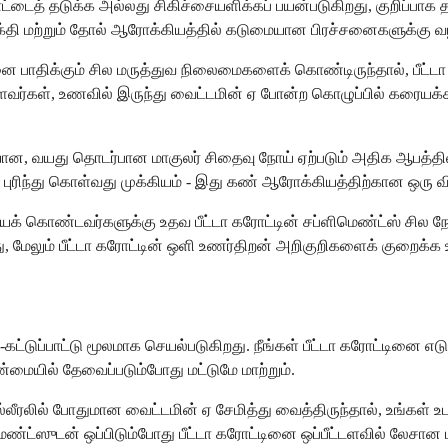
ட்டைத் தடுக்க அல்லது சிகிச்சையளிக்கப் பயன்படுகிறது, குறிப்பா
 சக்தி மற்றும் தோல் ஆரோக்கியத்தில் கடுமையான பிரச்சனைகளுக்கு வழ
ிறனை பாதிக்கும் சில மருத்துவ நிலைமைகளைக் கொண்டிருந்தால், பீட்ட
்ளவர்கள், உணவில் இருந்து வைட்டமின் ஏ போன்ற கொழுப்பில் கரையக்
ான, வயது தொடர்பான மாகுலர் சிதைவு நோய் ஏற்படும் அதிக ஆபத்தில் 
ைப் புரிந்து கொள்வது முக்கியம் - இது கண் ஆரோக்கியத்திற்கான ஒர
ைக் கொண்டவர்களுக்கு உதவ பீட்டா கரோட்டின் சப்ளிமெண்ட்ஸ் சில ந
 மேலும் பீட்டா கரோட்டின் ஒளி உணர்திறன் அறிகுறிகளைக் குறைக்க உ
கட்டுப்பாட்டு மூலமாக செயல்படுகிறது. நீங்கள் பீட்டா கரோட்டினை எட
மையில் தேவைப்படும்போது மட்டுமே மாற்றும்.
ீரலில் போதுமான வைட்டமின் ஏ சேமித்து வைத்திருந்தால், உங்கள் உடல் 
்ட்ஸுடன் ஒப்பிடும்போது பீட்டா கரோட்டினை ஒப்பீட்டளவில் லேசான ம