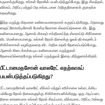
உருவாக்குகிறது. உங்கள் தோலில் பயன்படுத்தும்போது, ​​இது சிவத்தல்,
வீக்கம், அரிப்பு மற்றும் பிற சங்கடமான அறிகுறிகளைக் குறைக்க
உதவுகிறது.
இந்த மருந்து மிதமான வலிமையானதாகக் கருதப்படுகிறது, அதாவது
ஹைட்ரோகார்டிசோன் போன்ற லேசான ஸ்டீராய்டுகளை விட இது
வலிமையானது, ஆனால் மிகவும் சக்திவாய்ந்த ஸ்டீராய்டு கிரீம்களை
விட மென்மையானது. உங்கள் தோல் நிலைக்கு ஓவர்-தி-கவுண்டர்
சிகிச்சைகள் வழங்குவதை விட அதிக உதவி தேவைப்படும்போது, ​​
ஆனால் கிடைக்கக்கூடிய வலிமையான மருந்துகள்
தேவையில்லாதபோது உங்கள் மருத்துவர் இதை பரிந்துரைக்கிறார்.
பீட்டாமைதசோன் வாலரேட் எதற்காகப்
பயன்படுத்தப்படுகிறது?
பீட்டாமைதசோன் வாலரேட் வீக்கம் மற்றும் எரிச்சலை உள்ளடக்கிய
பல்வேறு தோல் நிலைகளுக்கு சிகிச்சையளிக்கிறது. ஒரு அடிப்படை
நிலை காரணமாக உங்கள் தோல் சிவப்பாக, வீக்கமாக, அரிப்பு அல்லது
வலிமையாக இருக்கும்போது உங்கள் மருத்துவர் இதை