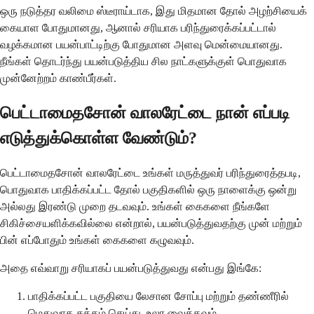
ஒரு நடுத்தர வலிமை ஸ்டீராய்டாக, இது மிதமான தோல் அழற்சியைக்
கையாள போதுமானது, ஆனால் சரியாக பரிந்துரைக்கப்பட்டால்
வழக்கமான பயன்பாட்டிற்கு போதுமான அளவு மென்மையானது.
நீங்கள் தொடர்ந்து பயன்படுத்திய சில நாட்களுக்குள் பொதுவாக
முன்னேற்றம் காண்பீர்கள்.
பெட்டாமைதசோன் வாலரேட்டை நான் எப்படி
எடுத்துக்கொள்ள வேண்டும்?
பெட்டாமைதசோன் வாலரேட்டை உங்கள் மருத்துவர் பரிந்துரைத்தபடி,
பொதுவாக பாதிக்கப்பட்ட தோல் பகுதிகளில் ஒரு நாளைக்கு ஒன்று
அல்லது இரண்டு முறை தடவவும். உங்கள் கைகளை நீங்களே
சிகிச்சையளிக்கவில்லை என்றால், பயன்படுத்துவதற்கு முன் மற்றும்
பின் எப்போதும் உங்கள் கைகளை கழுவவும்.
அதை எவ்வாறு சரியாகப் பயன்படுத்துவது என்பது இங்கே:
பாதிக்கப்பட்ட பகுதியை லேசான சோப்பு மற்றும் தண்ணீரில்
மெதுவாக சுத்தம் செய்து, உலர வைக்கவும்