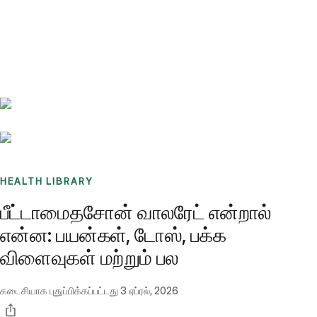
Benchmarks
Stories
FAQ
Sign up / Log in
HEALTH LIBRARY
பீட்டாமைதசோன் வாலரேட் என்றால்
என்ன: பயன்கள், டோஸ், பக்க
விளைவுகள் மற்றும் பல
கடைசியாக புதுப்பிக்கப்பட்டது
3 ஏப்ரல், 2026