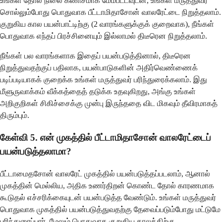
உங்கள் தோல் நிலை கணிசமாக மேம்பட்டவுடன், உங்கள் மருத்துவர்
சொல்லும்போது பொதுவாக பீட்டாமிதாசோன் வாலரேட்டை நிறுத்தலாம்.
குறுகிய கால பயன்பாட்டிற்கு (2 வாரங்களுக்குக் குறைவாக), நீங்கள்
பொதுவாக எந்தப் பிரச்சினையும் இல்லாமல் திடீரென நிறுத்தலாம்.
நீங்கள் பல வாரங்களாக இதைப் பயன்படுத்தினால், திடீரென
நிறுத்துவதற்குப் பதிலாக, பயன்பாடுகளின் அதிர்வெண்ணைக்
படிப்படியாகக் குறைக்க உங்கள் மருத்துவர் பரிந்துரைக்கலாம். இது
மீளுருவாக்கம் வீக்கத்தைத் தடுக்க உதவுகிறது, அங்கு உங்கள்
அறிகுறிகள் சிகிச்சைக்கு முன்பு இருந்ததை விட மிகவும் தீவிரமாகத்
திரும்பும்.
கேள்வி 5. என் முகத்தில் பீட்டாமிதாசோன் வாலரேட்டைப்
பயன்படுத்தலாமா?
பீட்டாமைதசோன் வாலரேட் முகத்தில் பயன்படுத்தப்படலாம், ஆனால்
முகத்தின் மெல்லிய, அதிக உணர்திறன் கொண்ட தோல் காரணமாக
கூடுதல் எச்சரிக்கையுடன் பயன்படுத்த வேண்டும். உங்கள் மருத்துவர்
பொதுவாக முகத்தில் பயன்படுத்துவதற்கு தேவைப்படும்போது மட்டுமே
பரிந்துரைப்பார், மேலும் பொதுவாக குறுகிய காலத்திற்கு