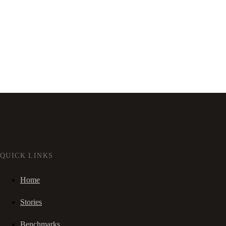
QUICK LINKS
Home
Stories
Benchmarks