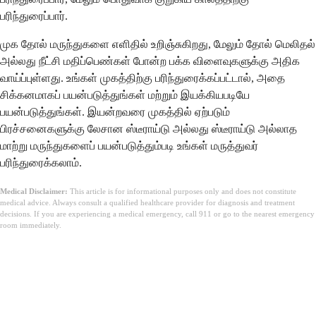
பரிந்துரைப்பார்.
முக தோல் மருந்துகளை எளிதில் உறிஞ்சுகிறது, மேலும் தோல் மெலிதல்
அல்லது நீட்சி மதிப்பெண்கள் போன்ற பக்க விளைவுகளுக்கு அதிக
வாய்ப்புள்ளது. உங்கள் முகத்திற்கு பரிந்துரைக்கப்பட்டால், அதை
சிக்கனமாகப் பயன்படுத்துங்கள் மற்றும் இயக்கியபடியே
பயன்படுத்துங்கள். இயன்றவரை முகத்தில் ஏற்படும்
பிரச்சனைகளுக்கு லேசான ஸ்டீராய்டு அல்லது ஸ்டீராய்டு அல்லாத
மாற்று மருந்துகளைப் பயன்படுத்தும்படி உங்கள் மருத்துவர்
பரிந்துரைக்கலாம்.
Medical Disclaimer:
This article is for informational purposes only and does not constitute
medical advice. Always consult a qualified healthcare provider for diagnosis and treatment
decisions. If you are experiencing a medical emergency, call 911 or go to the nearest emergency
room immediately.