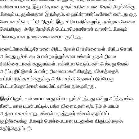
வலிமையானது, இது மிதமான முதல் கடுமையான தோல் அழற்சிக்கு
மிகவும் பயனுள்ளதாக இருக்கும். ஹைட்ரோகார்ட்டிசோன் என்பது ஒரு
லேசான ஸ்டெராய்டு ஆகும், இது சிறிய எரிச்சலுக்கு நன்றாக வேலை
செய்கிறது, அதே நேரத்தில் பெட்டாமெதாசோன் வாலரேட் மிகவும்
பிடிவாதமான நிலைகளை கையாளுகிறது.
ஹைட்ரோகார்ட்டிசோனை சிறிய தோல் பிரச்சினைகள், சிறிய சொறி
அல்லது பூச்சி கடி போன்றவற்றுக்கான உங்கள் முதல் நிலை
சிகிச்சையாகக் கருதுங்கள். எக்ஸிமா வெடிப்புகள் அல்லது தோல்
அரிப்பு திட்டுகள் போன்ற நிலைமைகளிலிருந்து வீக்கத்தைக்
கட்டுப்படுத்த உங்களுக்கு அதிக சக்தி தேவைப்படும்போது
பெட்டாமெதாசோன் வாலரேட் உள்ளே நுழைகிறது.
இருப்பினும், வலிமையானது எப்போதும் சிறந்தது என்று அர்த்தமல்ல.
நீண்ட கால பயன்பாட்டில், பக்க விளைவுகள் ஏற்படும் அபாயம்
அதிகமாக உள்ளது. உங்கள் மருத்துவர் உங்கள் குறிப்பிட்ட
சூழ்நிலைக்கு மிகவும் மென்மையான பயனுள்ள விருப்பத்தைத்
தேர்ந்தெடுப்பார்.