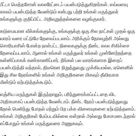
பீட்டா மெத்தசோன் வாலரேட்டைப் பயன்படுத்துகிறார்கள். எவ்வளவு
காலம் பயன்படுத்த வேண்டும் என்பது பற்றி உங்கள் மருத்துவர்
உங்களுக்கு குறிப்பிட்ட அறிவுறுத்தல்களை வழங்குவார்.
கடுமையான வீக்கங்களுக்கு, உங்களுக்கு ஒரு சில நாட்கள் முதல் ஒரு
வாரம் வரை மட்டுமே தேவைப்படலாம். அரிக்கும் தோலழற்சி அல்லது
சொரியாசிஸ் போன்ற நாள்பட்ட நிலைகளுக்கு நீண்ட கால சிகிச்சை
தேவைப்படலாம், ஆனால் உங்கள் மருத்துவர் உங்கள் முன்னேற்றத்தை
உன்னிப்பாகக் கண்காணிப்பார். நீங்கள் பல வாரங்களாக இதைப்
பயன்படுத்தி வந்தால், திடீரென நிறுத்துவது முக்கியமல்ல, ஏனெனில்
இது சில நேரங்களில் உங்கள் அறிகுறிகளை மிகவும் தீவிரமாக
மீண்டும் ஏற்படுத்தக்கூடும்.
எஞ்சிய மருந்துகள் இருந்தாலும், பரிந்துரைக்கப்பட்டதை விட
அதிகமாகப் பயன்படுத்த வேண்டாம். நீண்ட நேரம் பயன்படுத்துவது
தோல் மெலிந்து போதல் மற்றும் பிற பக்க விளைவுகளை ஏற்படுத்தலாம்.
உங்கள் அறிகுறிகள் மேம்படவில்லை என்றால் அல்லது மோசமடைந்தால்
எப்போதும் உங்கள் மருத்துவரை அணுகவும்.