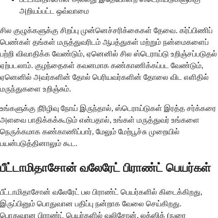
அறியப்பட்ட ஒவ்வாமை
சில குழுக்களுக்கு சிறப்பு முன்னெச்சரிக்கைகள் தேவை. கர்ப்பிணிப்
பெண்கள் தங்கள் மருத்துவரிடம் ஆபத்துகள் மற்றும் நன்மைகளைப்
பற்றி விவாதிக்க வேண்டும், ஏனெனில் சில ஸ்டெராய்டு உறிஞ்சப்படுதல்
ஏற்படலாம். குழந்தைகள் கவனமாக கண்காணிக்கப்பட வேண்டும்,
ஏனெனில் அவர்களின் தோல் பெரியவர்களின் தோலை விட எளிதில்
மருந்துகளை உறிஞ்சும்.
உங்களுக்கு நீரிழிவு நோய் இருந்தால், ஸ்டெராய்டுகள் இரத்த சர்க்கரை
அளவை பாதிக்கக்கூடும் என்பதால், உங்கள் மருத்துவர் உங்களை
நெருக்கமாக கண்காணிப்பார், மேலும் மேற்பூச்சு முறையில்
பயன்படுத்தினாலும் கூட.
பீட்டாமிதாசோன் வலேரேட் பிராண்ட் பெயர்கள்
பீட்டாமிதாசோன் வலேரேட் பல பிராண்ட் பெயர்களில் கிடைக்கிறது,
இருப்பினும் பொதுவான பதிப்பு நன்றாக வேலை செய்கிறது.
பொதுவான பிராண்ட் பெயர்களில் வலிசோன், லக்ஸிக் (நுரை