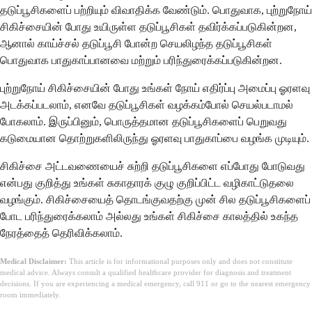
தடுப்பூசிகளைப் பற்றியும் விவாதிக்க வேண்டும். பொதுவாக, புற்றுநோய்
சிகிச்சையின் போது உயிருள்ள தடுப்பூசிகள் தவிர்க்கப்படுகின்றன,
ஆனால் காய்ச்சல் தடுப்பூசி போன்ற செயலிழந்த தடுப்பூசிகள்
பொதுவாக பாதுகாப்பானவை மற்றும் பரிந்துரைக்கப்படுகின்றன.
புற்றுநோய் சிகிச்சையின் போது உங்கள் நோய் எதிர்ப்பு அமைப்பு ஓரளவு
அடக்கப்படலாம், எனவே தடுப்பூசிகள் வழக்கம்போல் செயல்படாமல்
போகலாம். இருப்பினும், பொருத்தமான தடுப்பூசிகளைப் பெறுவது
கடுமையான தொற்றுகளிலிருந்து ஓரளவு பாதுகாப்பை வழங்க முடியும்.
சிகிச்சை அட்டவணையைச் சுற்றி தடுப்பூசிகளை எப்போது போடுவது
என்பது குறித்து உங்கள் சுகாதாரக் குழு குறிப்பிட்ட வழிகாட்டுதலை
வழங்கும். சிகிச்சையைத் தொடங்குவதற்கு முன் சில தடுப்பூசிகளைப்
போட பரிந்துரைக்கலாம் அல்லது உங்கள் சிகிச்சை காலத்தில் உகந்த
நேரத்தைத் தெரிவிக்கலாம்.
Medical Disclaimer:
This article is for informational purposes only and does not constitute
medical advice. Always consult a qualified healthcare provider for diagnosis and treatment
decisions. If you are experiencing a medical emergency, call 911 or go to the nearest emergency
room immediately.