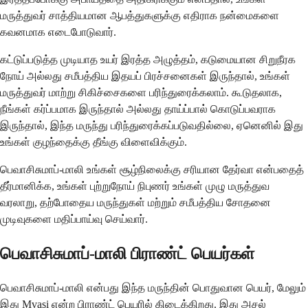
மருத்துவர் சாத்தியமான ஆபத்துகளுக்கு எதிராக நன்மைகளை
கவனமாக எடைபோடுவார்.
கட்டுப்படுத்த முடியாத உயர் இரத்த அழுத்தம், கடுமையான சிறுநீரக
நோய் அல்லது சமீபத்திய இதயப் பிரச்சனைகள் இருந்தால், உங்கள்
மருத்துவர் மாற்று சிகிச்சைகளை பரிந்துரைக்கலாம். கூடுதலாக,
நீங்கள் கர்ப்பமாக இருந்தால் அல்லது தாய்ப்பால் கொடுப்பவராக
இருந்தால், இந்த மருந்து பரிந்துரைக்கப்படுவதில்லை, ஏனெனில் இது
உங்கள் குழந்தைக்கு தீங்கு விளைவிக்கும்.
பெவாசிசுமாப்-மாலி உங்கள் சூழ்நிலைக்கு சரியான தேர்வா என்பதைத்
தீர்மானிக்க, உங்கள் புற்றுநோய் நிபுணர் உங்கள் முழு மருத்துவ
வரலாறு, தற்போதைய மருந்துகள் மற்றும் சமீபத்திய சோதனை
முடிவுகளை மதிப்பாய்வு செய்வார்.
பெவாசிசுமாப்-மாலி பிராண்ட் பெயர்கள்
பெவாசிசுமாப்-மாலி என்பது இந்த மருந்தின் பொதுவான பெயர், மேலும்
இது Mvasi என்ற பிராண்ட் பெயரில் கிடைக்கிறது. இது அசல்