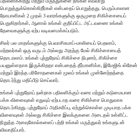
பதிலளிக்கிறது மற்றும் மருந்துகளை நீங்கள் எவ்வாறு
பொறுத்துக்கொள்கிறீர்கள் என்பதைப் பொறுத்தது. பெரும்பாலான
நோயாளிகள் 2 முதல் 3 வாரங்களுக்கு ஒருமுறை சிகிச்சையைப்
பெறுகிறார்கள், ஆனால் உங்கள் குறிப்பிட்ட அட்டவணை உங்கள்
தேவைகளுக்கு ஏற்ப வடிவமைக்கப்படும்.
சிலர் பல மாதங்களுக்கு பெவாசிசுமாப்-மாலியைப் பெறலாம்,
மற்றவர்கள் ஒரு வருடம் அல்லது அதற்கு மேல் சிகிச்சையைத்
தொடரலாம். உங்கள் புற்றுநோய் சிகிச்சை நிபுணர், சிகிச்சை
பயனுள்ளதாக இருக்கிறதா என்பதைத் தீர்மானிக்க, இமேஜிங் ஸ்கேன்
மற்றும் இரத்த பரிசோதனைகள் மூலம் உங்கள் முன்னேற்றத்தை
தொடர்ந்து மதிப்பீடு செய்வார்.
உங்கள் புற்றுநோய் நன்றாக பதிலளிக்கும் வரை மற்றும் கடுமையான
பக்க விளைவுகள் எதுவும் ஏற்படாத வரை சிகிச்சை பொதுவாக
தொடர்கிறது. புற்றுநோய் அதிகரிப்பு, ஏற்றுக்கொள்ள முடியாத பக்க
விளைவுகள் அல்லது சிகிச்சை இலக்குகளை அடைதல் உள்ளிட்ட
நிறுத்த அளவுகோல்களைப் பற்றி உங்கள் மருத்துவர் உங்களுடன்
விவாதிப்பார்.