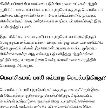
கிளியோபிளாஸ்டோமாஸ் எனப்படும் சில மூளை கட்டிகள் மற்றும்
குறிப்பிட்ட வகை கர்ப்பப்பை வாய்ப் புற்றுநோய்களுக்கு பெவாசிசுமாப்-
மாலியை பரிந்துரைக்கின்றனர். சில சந்தர்ப்பங்களில், முந்தைய
சிகிச்சைக்குப் பிறகு மீண்டும் வந்த கருப்பை புற்றுநோய்க்கும் இது
பயன்படுத்தப்படலாம்.
இந்த சிகிச்சை உங்கள் தனிப்பட்ட புற்றுநோய் சுயவிவரத்திற்குப்
பொருந்துமா என்பதை உங்கள் சுகாதாரக் குழு கவனமாக மதிப்பிடும்.
இந்த முடிவில் உங்கள் புற்றுநோயின் மரபணு அமைப்பு, முந்தைய
சிகிச்சைகளுக்கு அது எவ்வாறு பதிலளித்தது மற்றும் உங்கள்
ஒட்டுமொத்த சுகாதார நிலை போன்ற காரணிகளைக் கருத்தில்
கொள்வது அடங்கும்.
பெவாசிசுமாப்-மாலி எவ்வாறு செயல்படுகிறது?
பெவாசிசுமாப்-மாலி புற்றுநோய் கட்டிகளுக்கு உணவளிக்கும் இரத்த
விநியோகத்தை குறிவைத்து செயல்படுகிறது, அடிப்படையில்
அவற்றின் உயிர்வாழ்வை துண்டிக்கிறது. புற்றுநோய் செல்களை
நேரடியாகத் தாக்கும் பாரம்பரிய கீமோதெரபியிலிருந்து இந்த