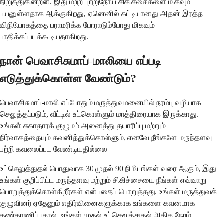
நிறுத்துகின்றன. இது மற்ற புற்றுநோய் சிகிச்சைகளை மிகவும்
பயனுள்ளதாக ஆக்குகிறது, ஏனெனில் கட்டியானது அதன் இரத்த
விநியோகத்தை பராமரிக்க போராடும்போது மிகவும்
பாதிக்கப்படக்கூடியதாகிறது.
நான் பெவாசிசுமாப்-மாலியை எப்படி
எடுத்துக்கொள்ள வேண்டும்?
பெவாசிசுமாப்-மாலி எப்போதும் மருத்துவமனையில் நரம்பு வழியாக
செலுத்தப்படும், வீட்டில் உட்கொள்ளும் மாத்திரையாக இருக்காது.
உங்கள் சுகாதாரக் குழுமம் அனைத்து தயாரிப்பு மற்றும்
நிர்வாகத்தையும் கவனித்துக்கொள்ளும், எனவே நீங்களே மருந்தளவு
பற்றி கவலைப்பட வேண்டியதில்லை.
உட்செலுத்துதல் பொதுவாக 30 முதல் 90 நிமிடங்கள் வரை ஆகும், இது
உங்கள் குறிப்பிட்ட மருந்தளவு மற்றும் சிகிச்சையை நீங்கள் எவ்வாறு
பொறுத்துக்கொள்கிறீர்கள் என்பதைப் பொறுத்தது. உங்கள் மருத்துவக்
குழுவினர் ஏதேனும் எதிர்வினைகளுக்காக உங்களை கவனமாக
கண்காணிப்பதால், உங்கள் முதல் உட்செலுத்துதல் அதிக நேரம்