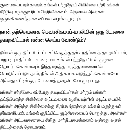
குணமடையவும் உதவும். உங்கள் புற்றுநோய் சிகிச்சை பற்றி உங்கள்
நீரிழிவு மருத்துவரிடம் தெரிவிக்கவும், அதனால் அவர்கள்
ஒருங்கிணைந்த கவனிப்பை வழங்க முடியும்.
நான் தற்செயலாக பெவாசிசுமாப்-மாலியின் ஒரு டோஸை
தவறவிட்டால் என்ன செய்ய வேண்டும்?
நீங்கள் ஒரு திட்டமிடப்பட்ட உட்செலுத்துதல் சந்திப்பைத் தவறவிட்டால்,
மறுபடியும் திட்டமிட உடனடியாக உங்கள் புற்றுநோயியல் குழுவை
தொடர்பு கொள்ளவும். இந்த மருந்து மருத்துவமனையில்
கொடுக்கப்படுவதால், நீங்கள் அதிகமாக எடுத்துக் கொள்ளவோ
அல்லது வீட்டில் ஒரு டோஸைத் தவறவிடவோ முடியாது.
உங்கள் சந்திப்பை எப்போது தவறவிட்டீர்கள் மற்றும் உங்கள்
ஒட்டுமொத்த சிகிச்சை அட்டவணை ஆகியவற்றின் அடிப்படையில்
உங்கள் அடுத்த சிகிச்சைக்கு சிறந்த நேரத்தை உங்கள் மருத்துவர்
தீர்மானிப்பார். உங்கள் குறிப்பிட்ட சூழ்நிலையைப் பொறுத்து, அவர்கள்
உங்கள் அட்டவணையை சிறிது மாற்றியமைக்கலாம் அல்லது அசல்
திட்டத்தைத் தொடரலாம்.