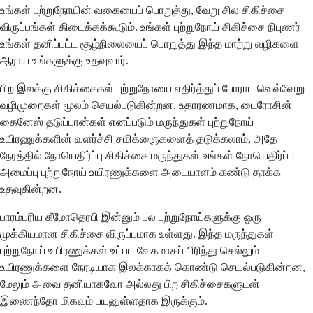
உங்கள் புற்றுநோயின் வகையைப் பொறுத்து, வேறு சில சிகிச்சை
விருப்பங்கள் கிடைக்கக்கூடும். உங்கள் புற்றுநோய் சிகிச்சை நிபுணர்
உங்கள் தனிப்பட்ட சூழ்நிலையைப் பொறுத்து இந்த மாற்று வழிகளை
ஆராய உங்களுக்கு உதவுவார்.
பிற இலக்கு சிகிச்சைகள் புற்றுநோயை எதிர்த்துப் போராட வெவ்வேறு
வழிமுறைகள் மூலம் செயல்படுகின்றன. உதாரணமாக, டைரோசின்
கைனேஸ் தடுப்பான்கள் எனப்படும் மருந்துகள் புற்றுநோய்
உயிரணுக்களின் வளர்ச்சி சமிக்ஞைகளைத் தடுக்கலாம், அதே
நேரத்தில் நோயெதிர்ப்பு சிகிச்சை மருந்துகள் உங்கள் நோயெதிர்ப்பு
அமைப்பு புற்றுநோய் உயிரணுக்களை அடையாளம் கண்டு தாக்க
உதவுகின்றன.
பாரம்பரிய கீமோதெரபி இன்னும் பல புற்றுநோய்களுக்கு ஒரு
முக்கியமான சிகிச்சை விருப்பமாக உள்ளது. இந்த மருந்துகள்
புற்றுநோய் உயிரணுக்கள் உட்பட வேகமாகப் பிரிந்து செல்லும்
உயிரணுக்களை நேரடியாக இலக்காகக் கொண்டு செயல்படுகின்றன,
மேலும் அவை தனியாகவோ அல்லது பிற சிகிச்சைகளுடன்
இணைந்தோ மிகவும் பயனுள்ளதாக இருக்கும்.