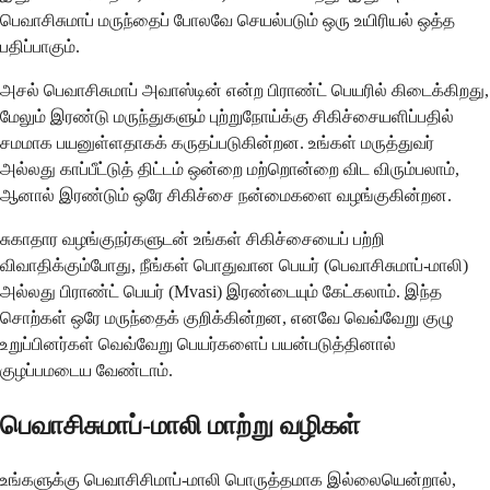
பெவாசிசுமாப் மருந்தைப் போலவே செயல்படும் ஒரு உயிரியல் ஒத்த
பதிப்பாகும்.
அசல் பெவாசிசுமாப் அவாஸ்டின் என்ற பிராண்ட் பெயரில் கிடைக்கிறது,
மேலும் இரண்டு மருந்துகளும் புற்றுநோய்க்கு சிகிச்சையளிப்பதில்
சமமாக பயனுள்ளதாகக் கருதப்படுகின்றன. உங்கள் மருத்துவர்
அல்லது காப்பீட்டுத் திட்டம் ஒன்றை மற்றொன்றை விட விரும்பலாம்,
ஆனால் இரண்டும் ஒரே சிகிச்சை நன்மைகளை வழங்குகின்றன.
சுகாதார வழங்குநர்களுடன் உங்கள் சிகிச்சையைப் பற்றி
விவாதிக்கும்போது, ​​நீங்கள் பொதுவான பெயர் (பெவாசிசுமாப்-மாலி)
அல்லது பிராண்ட் பெயர் (Mvasi) இரண்டையும் கேட்கலாம். இந்த
சொற்கள் ஒரே மருந்தைக் குறிக்கின்றன, எனவே வெவ்வேறு குழு
உறுப்பினர்கள் வெவ்வேறு பெயர்களைப் பயன்படுத்தினால்
குழப்பமடைய வேண்டாம்.
பெவாசிசுமாப்-மாலி மாற்று வழிகள்
உங்களுக்கு பெவாசிசிமாப்-மாலி பொருத்தமாக இல்லையென்றால்,