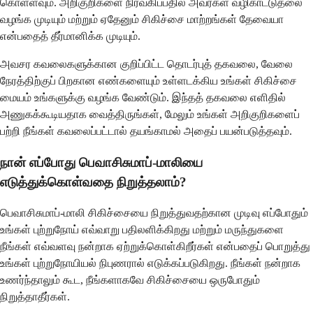
கொள்ளவும். அறிகுறிகளை நிர்வகிப்பதில் அவர்கள் வழிகாட்டுதலை
வழங்க முடியும் மற்றும் ஏதேனும் சிகிச்சை மாற்றங்கள் தேவையா
என்பதைத் தீர்மானிக்க முடியும்.
அவசர கவலைகளுக்கான குறிப்பிட்ட தொடர்புத் தகவலை, வேலை
நேரத்திற்குப் பிறகான எண்களையும் உள்ளடக்கிய உங்கள் சிகிச்சை
மையம் உங்களுக்கு வழங்க வேண்டும். இந்தத் தகவலை எளிதில்
அணுகக்கூடியதாக வைத்திருங்கள், மேலும் உங்கள் அறிகுறிகளைப்
பற்றி நீங்கள் கவலைப்பட்டால் தயங்காமல் அதைப் பயன்படுத்தவும்.
நான் எப்போது பெவாசிசுமாப்-மாலியை
எடுத்துக்கொள்வதை நிறுத்தலாம்?
பெவாசிசுமாப்-மாலி சிகிச்சையை நிறுத்துவதற்கான முடிவு எப்போதும்
உங்கள் புற்றுநோய் எவ்வாறு பதிலளிக்கிறது மற்றும் மருந்துகளை
நீங்கள் எவ்வளவு நன்றாக ஏற்றுக்கொள்கிறீர்கள் என்பதைப் பொறுத்து
உங்கள் புற்றுநோயியல் நிபுணரால் எடுக்கப்படுகிறது. நீங்கள் நன்றாக
உணர்ந்தாலும் கூட, நீங்களாகவே சிகிச்சையை ஒருபோதும்
நிறுத்தாதீர்கள்.