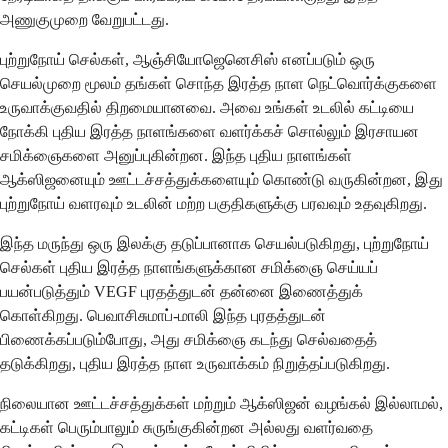
அணுகுமுறை வேறுபட்டது.
புற்றுநோய் செல்கள், ஆஞ்சியோஜெனெசிஸ் எனப்படும் ஒரு
செயல்முறை மூலம் தங்கள் சொந்த இரத்த நாள நெட்வொர்க்குகளை
உருவாக்குவதில் திறமையானவை. அவை உங்கள் உடலில் கட்டியை
நோக்கி புதிய இரத்த நாளங்களை வளர்க்கச் சொல்லும் இரசாயன
சமிக்ஞைகளை அனுப்புகின்றன. இந்த புதிய நாளங்கள்
ஆக்ஸிஜனையும் ஊட்டச்சத்துக்களையும் கொண்டு வருகின்றன, இது
புற்றுநோய் வளரவும் உடலின் மற்ற பகுதிகளுக்கு பரவவும் உதவுகிறது.
இந்த மருந்து ஒரு இலக்கு தடுப்பானாக செயல்படுகிறது, புற்றுநோய்
செல்கள் புதிய இரத்த நாளங்களுக்கான சமிக்ஞை செய்யப்
பயன்படுத்தும் VEGF புரதத்துடன் தன்னை இணைத்துக்
கொள்கிறது. பெவாசிசுமாப்-மாலி இந்த புரதத்துடன்
பிணைக்கப்படும்போது, ​​அது சமிக்ஞை கடந்து செல்வதைத்
தடுக்கிறது, புதிய இரத்த நாள உருவாக்கம் நிறுத்தப்படுகிறது.
நிலையான ஊட்டச்சத்துக்கள் மற்றும் ஆக்ஸிஜன் வழங்கல் இல்லாமல்,
கட்டிகள் பெரும்பாலும் சுருங்குகின்றன அல்லது வளர்வதை