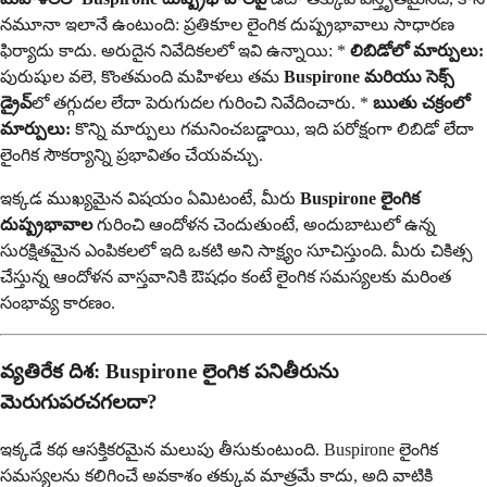
నమూనా ఇలానే ఉంటుంది: ప్రతికూల లైంగిక దుష్ప్రభావాలు సాధారణ
ఫిర్యాదు కాదు. అరుదైన నివేదికలలో ఇవి ఉన్నాయి: *
లిబిడోలో మార్పులు:
పురుషుల వలె, కొంతమంది మహిళలు తమ
Buspirone మరియు సెక్స్
డ్రైవ్
లో తగ్గుదల లేదా పెరుగుదల గురించి నివేదించారు. *
ఋతు చక్రంలో
మార్పులు:
కొన్ని మార్పులు గమనించబడ్డాయి, ఇది పరోక్షంగా లిబిడో లేదా
లైంగిక సౌకర్యాన్ని ప్రభావితం చేయవచ్చు.
ఇక్కడ ముఖ్యమైన విషయం ఏమిటంటే, మీరు
Buspirone లైంగిక
దుష్ప్రభావాల
గురించి ఆందోళన చెందుతుంటే, అందుబాటులో ఉన్న
సురక్షితమైన ఎంపికలలో ఇది ఒకటి అని సాక్ష్యం సూచిస్తుంది. మీరు చికిత్స
చేస్తున్న ఆందోళన వాస్తవానికి ఔషధం కంటే లైంగిక సమస్యలకు మరింత
సంభావ్య కారణం.
వ్యతిరేక దిశ: Buspirone లైంగిక పనితీరును
మెరుగుపరచగలదా?
ఇక్కడే కథ ఆసక్తికరమైన మలుపు తీసుకుంటుంది. Buspirone లైంగిక
సమస్యలను కలిగించే అవకాశం తక్కువ మాత్రమే కాదు, అది వాటికి