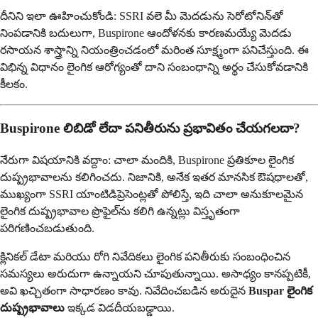
దీనిని ఇలా ఊహించుకోండి: SSRI వలె మీ మెదడును సెరోటోనిన్‌తో
నింపడానికి బదులుగా, Buspirone ఆందోళనకు కారణమయ్యే మెదడు
రసాయన శాస్త్రాన్ని నియంత్రించడంలో మరింత సూక్ష్మంగా పనిచేస్తుంది. ఈ
విభిన్న విధానం లైంగిక ఆరోగ్యంతో దాని సంబంధాన్ని అర్థం చేసుకోవడానికి
కీలకం.
Buspirone లిబిడో లేదా పనితీరును ప్రభావితం చేయగలదా?
నేరుగా విషయానికి వద్దాం: చాలా మందికి, Buspirone ప్రతికూల లైంగిక
దుష్ప్రభావాలను కలిగించదు. నిజానికి, అనేక ఇతర మానసిక ఔషధాలతో,
ముఖ్యంగా SSRI యాంటిడిప్రెసెంట్లతో పోలిస్తే, ఇది చాలా అనుకూలమైన
లైంగిక దుష్ప్రభావాల ప్రొఫైల్‌ను కలిగి ఉన్నట్లు విస్తృతంగా
పరిగణించబడుతుంది.
క్లినికల్ డేటా మరియు రోగి నివేదికలు లైంగిక పనితీరుకు సంబంధించిన
సమస్యలు అరుదుగా ఉన్నాయని చూపుతున్నాయి. అసాధ్యం కానప్పటికీ,
అవి ఖచ్చితంగా సాధారణం కావు. నివేదించబడిన అరుదైన
Buspar లైంగిక
దుష్ప్రభావాలు
ఇక్కడ విడదీయబడ్డాయి.