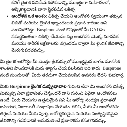
కలిగే లైంగిక పనిచేయకపోవడాన్ని, ముఖ్యంగా మహిళలలో,
తిప్పికొట్టడానికి బాగా స్థిరపడిన చికిత్స.
ఆందోళన ఒక అంశం:
చికిత్స చేయని ఆందోళన స్వయంగా తక్కువ
లిబిడో మరియు లైంగిక ఇబ్బందులకు ప్రధాన కారణం అని
మరచిపోవద్దు. Buspirone వంటి ఔషధంతో మీ GADను
సమర్థవంతంగా చికిత్స చేయడం వల్ల ఆందోళన యొక్క మానసిక
మరియు శారీరక లక్షణాలను తగ్గించడం ద్వారా మీ లైంగిక జీవితాన్ని
మెరుగుపరచవచ్చు.
మీ లైంగిక ఆరోగ్యం మీ మొత్తం శ్రేయస్సులో ముఖ్యమైన భాగం. మానసిక
శాంతిని పొందడానికి మీరు త్యాగం చేయవలసినది ఇది కాదు. Buspirone
వంటి మందులతో, మీరు తరచుగా చేయవలసిన అవసరం లేదని శుభవార్త.
మీకు
Buspirone లైంగిక దుష్ప్రభావాల
గురించి లేదా మీ ఆందోళన చికిత్స
మిమ్మల్ని ఎలా ప్రభావితం చేస్తుందనే దాని గురించి ఏవైనా ఆందోళనలు
ఉంటే, మీరు చేయగల ఉత్తమమైన పని మీ ఆరోగ్య సంరక్షణ ప్రదాతతో
బహిరంగ, నిజాయితీ సంభాషణ చేయడం. కలిసి, మీరు మీ ఆందోళనను
తగ్గించే మరియు మీరు పూర్తి, ఆరోగ్యకరమైన మరియు సంతృప్తికరమైన
జీవితాన్ని గడపడానికి అనుమతించే ప్రణాళికను కనుగొనవచ్చు.