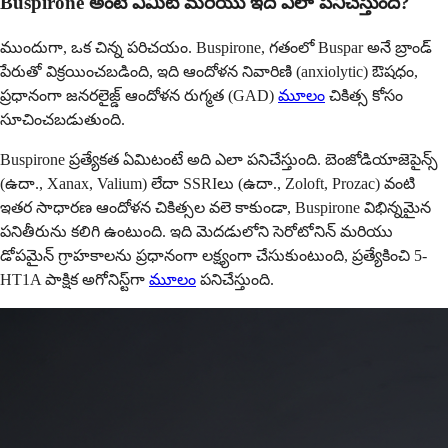
Buspirone అంటే ఏమిటి మరియు ఇది ఎలా పనిచేస్తుంది?
ముందుగా, ఒక చిన్న పరిచయం. Buspirone, గతంలో Buspar అనే బ్రాండ్
పేరుతో విక్రయించబడింది, ఇది ఆందోళన నివారిణి (anxiolytic) ఔషధం,
ప్రధానంగా జనరలైజ్డ్ ఆందోళన రుగ్మత (GAD)
మూలం
చికిత్స కోసం
సూచించబడుతుంది.
Buspirone ప్రత్యేకత ఏమిటంటే అది ఎలా పనిచేస్తుంది. బెంజోడియాజెపైన్స్
(ఉదా., Xanax, Valium) లేదా SSRIలు (ఉదా., Zoloft, Prozac) వంటి
ఇతర సాధారణ ఆందోళన చికిత్సల వలె కాకుండా, Buspirone విభిన్నమైన
పనితీరును కలిగి ఉంటుంది. ఇది మెదడులోని సెరోటోనిన్ మరియు
డోపమైన్ గ్రాహకాలను ప్రధానంగా లక్ష్యంగా చేసుకుంటుంది, ప్రత్యేకించి 5-
HT1A పాక్షిక అగోనిస్ట్‌గా
మూలం
పనిచేస్తుంది.