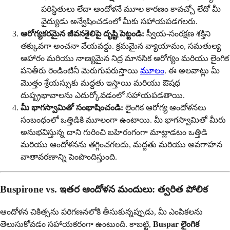
పరిస్థితులు లేదా ఆందోళనే మూల కారణం కావచ్చో లేదో మీ
వైద్యుడు అన్వేషించడంలో మీకు సహాయపడగలరు.
ఆరోగ్యకరమైన జీవనశైలిపై దృష్టి పెట్టండి:
స్వీయ-సంరక్షణ శక్తిని
తక్కువగా అంచనా వేయవద్దు. క్రమమైన వ్యాయామం, సమతుల్య
ఆహారం మరియు నాణ్యమైన నిద్ర మానసిక ఆరోగ్యం మరియు లైంగిక
పనితీరు రెండింటినీ మెరుగుపరుస్తాయి
మూలం
. ఈ అలవాట్లు మీ
మొత్తం శ్రేయస్సుకు మద్దతు ఇస్తాయి మరియు ఔషధ
దుష్ప్రభావాలను ఎదుర్కోవడంలో సహాయపడతాయి.
మీ భాగస్వామితో సంభాషించండి:
లైంగిక ఆరోగ్య ఆందోళనలు
సంబంధంలో ఒత్తిడికి మూలంగా ఉంటాయి. మీ భాగస్వామితో మీరు
అనుభవిస్తున్న దాని గురించి బహిరంగంగా మాట్లాడటం ఒత్తిడి
మరియు ఆందోళనను తగ్గించగలదు, మద్దతు మరియు అవగాహన
వాతావరణాన్ని పెంపొందిస్తుంది.
Buspirone vs. ఇతర ఆందోళన మందులు: త్వరిత పోలిక
ఆందోళన చికిత్సను పరిగణనలోకి తీసుకున్నప్పుడు, మీ ఎంపికలను
తెలుసుకోవడం సహాయకరంగా ఉంటుంది. కాబట్టి,
Buspar లైంగిక