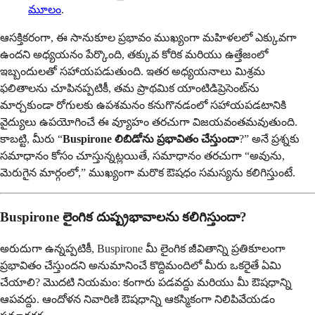
మూలం
.
ఆసక్తికరంగా, ఈ సానుకూల ప్రభావం ముఖ్యంగా మహిళలలో ఎక్కువగా
ఉందని అధ్యయనం పేర్కొంది, తక్కువ కోరిక మరియు ఉత్తేజంలో
ఇబ్బందులతో సహాయపడుతుంది. ఇతర అధ్యయనాలు మిశ్రమ
ఫలితాలను చూపినప్పటికీ, తమ ప్రాథమిక యాంటిడిప్రెసెంట్‌ను
మార్చకుండా రోగులకు ఉపశమనం కనుగొనడంలో సహాయపడటానికి
వైద్యులు ఉపయోగించే ఈ వ్యూహం తరచుగా విజయవంతమవుతుంది.
కాబట్టి, మీరు “
Buspirone లిబిడోను ప్రభావితం చేస్తుందా
?” అనే ప్రశ్నకు
సమాధానం కోసం చూస్తున్నట్లయితే, సమాధానం తరచుగా “అవును,
మెరుగైన మార్గంలో,” ముఖ్యంగా మరొక ఔషధం సమస్యను కలిగిస్తుంటే.
Buspirone లైంగిక దుష్ప్రభావాలను కలిగిస్తుందా?
అరుదుగా ఉన్నప్పటికీ, Buspirone మీ లైంగిక జీవితాన్ని ప్రతికూలంగా
ప్రభావితం చేస్తుందని అనుమానించే కొద్దిమందిలో మీరు ఒకరైతే ఏమి
చేయాలి? మొదటి నియమం: కంగారు పడవద్దు మరియు మీ ఔషధాన్ని
ఆపవద్దు. ఆందోళన నివారిణి ఔషధాన్ని ఆకస్మికంగా నిలిపివేయడం