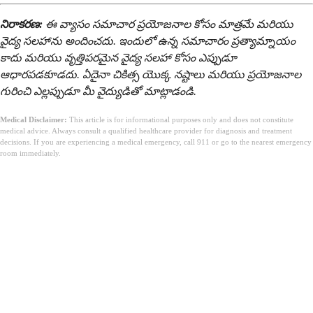
నిరాకరణ:
ఈ వ్యాసం సమాచార ప్రయోజనాల కోసం మాత్రమే మరియు
వైద్య సలహాను అందించదు. ఇందులో ఉన్న సమాచారం ప్రత్యామ్నాయం
కాదు మరియు వృత్తిపరమైన వైద్య సలహా కోసం ఎప్పుడూ
ఆధారపడకూడదు. ఏదైనా చికిత్స యొక్క నష్టాలు మరియు ప్రయోజనాల
గురించి ఎల్లప్పుడూ మీ వైద్యుడితో మాట్లాడండి.
Medical Disclaimer:
This article is for informational purposes only and does not constitute
medical advice. Always consult a qualified healthcare provider for diagnosis and treatment
decisions. If you are experiencing a medical emergency, call 911 or go to the nearest emergency
room immediately.