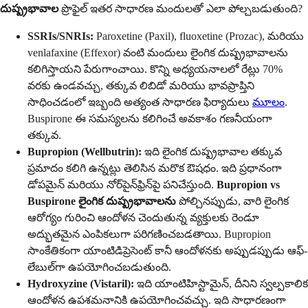
దుష్ప్రభావాల
ప్రొఫైల్ ఇతర సాధారణ మందులతో ఎలా పోల్చబడుతుంది?
SSRIs/SNRIs:
Paroxetine (Paxil), fluoxetine (Prozac), మరియు
venlafaxine (Effexor) వంటి మందులు లైంగిక దుష్ప్రభావాలను
కలిగిస్తాయని పేరుగాంచాయి. కొన్ని అధ్యయనాలలో రేట్లు 70%
వరకు ఉండవచ్చు, తక్కువ లిబిడో మరియు భావప్రాప్తిని
సాధించడంలో ఇబ్బంది అత్యంత సాధారణ ఫిర్యాదులు
మూలం
.
Buspirone ఈ సమస్యలను కలిగించే అవకాశం గణనీయంగా
తక్కువ.
Bupropion (Wellbutrin):
ఇది లైంగిక దుష్ప్రభావాల తక్కువ
ప్రమాదం కలిగి ఉన్నట్లు తెలిసిన మరొక ఔషధం. ఇది ప్రధానంగా
డోపమైన్ మరియు నోర్‌పైన్‌ఫ్రిన్‌పై పనిచేస్తుంది.
Bupropion vs
Buspirone లైంగిక దుష్ప్రభావాలను
పోల్చినప్పుడు, వారి లైంగిక
ఆరోగ్యం గురించి ఆందోళన చెందుతున్న వ్యక్తులకు రెండూ
అద్భుతమైన ఎంపికలుగా పరిగణించబడతాయి. Bupropion
సాంకేతికంగా యాంటిడిప్రెసెంట్ కానీ ఆందోళనకు అప్పుడప్పుడు ఆఫ్‌-
లేబుల్‌గా ఉపయోగించబడుతుంది.
Hydroxyzine (Vistaril):
ఇది యాంటిహిస్టామైన్, దీనిని స్వల్పకాలిక
ఆందోళన ఉపశమనానికి ఉపయోగించవచ్చు. ఇది సాధారణంగా