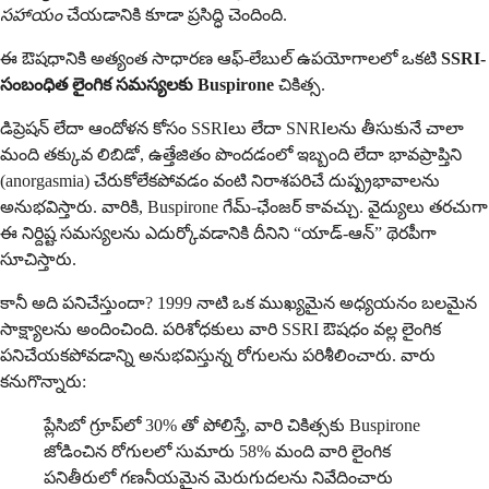
సహాయం
చేయడానికి కూడా ప్రసిద్ధి చెందింది.
ఈ ఔషధానికి అత్యంత సాధారణ ఆఫ్‌-లేబుల్ ఉపయోగాలలో ఒకటి
SSRI-
సంబంధిత లైంగిక సమస్యలకు Buspirone
చికిత్స.
డిప్రెషన్ లేదా ఆందోళన కోసం SSRIలు లేదా SNRIలను తీసుకునే చాలా
మంది తక్కువ లిబిడో, ఉత్తేజితం పొందడంలో ఇబ్బంది లేదా భావప్రాప్తిని
(anorgasmia) చేరుకోలేకపోవడం వంటి నిరాశపరిచే దుష్ప్రభావాలను
అనుభవిస్తారు. వారికి, Buspirone గేమ్-ఛేంజర్ కావచ్చు. వైద్యులు తరచుగా
ఈ నిర్దిష్ట సమస్యలను ఎదుర్కోవడానికి దీనిని “యాడ్-ఆన్” థెరపీగా
సూచిస్తారు.
కానీ అది పనిచేస్తుందా? 1999 నాటి ఒక ముఖ్యమైన అధ్యయనం బలమైన
సాక్ష్యాలను అందించింది. పరిశోధకులు వారి SSRI ఔషధం వల్ల లైంగిక
పనిచేయకపోవడాన్ని అనుభవిస్తున్న రోగులను పరిశీలించారు. వారు
కనుగొన్నారు:
ప్లేసిబో గ్రూప్‌లో 30% తో పోలిస్తే, వారి చికిత్సకు Buspirone
జోడించిన రోగులలో సుమారు 58% మంది వారి లైంగిక
పనితీరులో గణనీయమైన మెరుగుదలను నివేదించారు