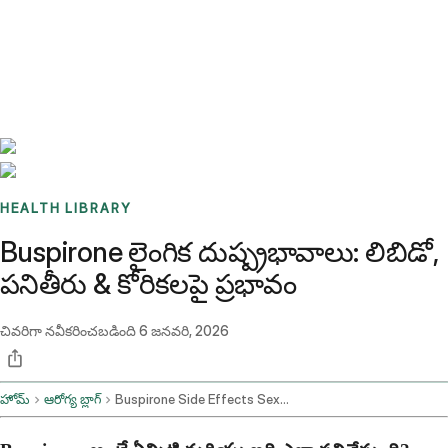
Benchmarks
Stories
FAQ
Sign up / Log in
HEALTH LIBRARY
Buspirone లైంగిక దుష్ప్రభావాలు: లిబిడో,
పనితీరు & కోరికలపై ప్రభావం
చివరిగా నవీకరించబడింది
6 జనవరి, 2026
హోమ్
ఆరోగ్య బ్లాగ్
Buspirone Side Effects Sexually