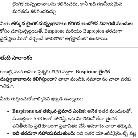
లైంగిక దుష్ప్రభావాలను కలిగించదు, కానీ ఇది గణనీయమైన
మగతను కలిగించవచ్చు.
మీరు
తక్కువ లైంగిక దుష్ప్రభావాలు కలిగిన ఆందోళన నివారిణి మందుల
కోసం చూస్తున్నట్లయితే, Buspirone మరియు Bupropion తరచుగా
వైద్యులు మీతో చర్చించే జాబితాలో అగ్రస్థానంలో ఉంటాయి.
తుది సారాంశం
కాబట్టి, మన అసలు ప్రశ్నకు తిరిగి వద్దాం:
Buspirone లైంగిక
దుష్ప్రభావాలను కలిగిస్తుందా?
చాలా మందికి, సమాధానం చాలా వరకు
“లేదు”.
మీరు గుర్తుంచుకోవాల్సినవి ఇక్కడ ఉన్నాయి:
Buspirone ఒక తక్కువ-ప్రమాద ఎంపిక:
అనేక ఇతర మందులతో,
ముఖ్యంగా SSRIలతో పోలిస్తే, ఇది మీ లిబిడో లేదా లైంగిక
పనితీరును ప్రతికూలంగా ప్రభావితం చేసే అవకాశం చాలా తక్కువ.
ఇది తరచుగా సహాయపడుతుంది:
ఇది ఇతర యాంటిడిప్రెసెంట్స్ వల్ల