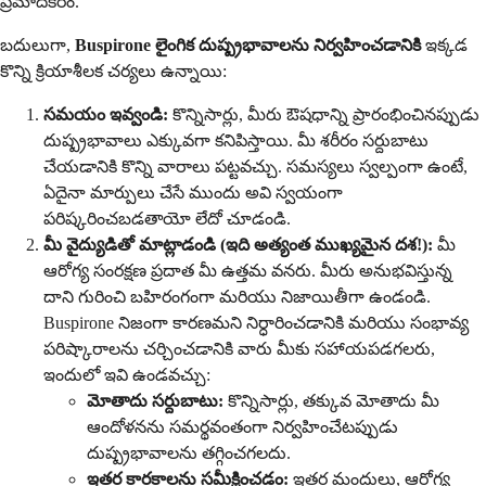
ప్రమాదకరం.
బదులుగా,
Buspirone లైంగిక దుష్ప్రభావాలను నిర్వహించడానికి
ఇక్కడ
కొన్ని క్రియాశీలక చర్యలు ఉన్నాయి:
సమయం ఇవ్వండి:
కొన్నిసార్లు, మీరు ఔషధాన్ని ప్రారంభించినప్పుడు
దుష్ప్రభావాలు ఎక్కువగా కనిపిస్తాయి. మీ శరీరం సర్దుబాటు
చేయడానికి కొన్ని వారాలు పట్టవచ్చు. సమస్యలు స్వల్పంగా ఉంటే,
ఏదైనా మార్పులు చేసే ముందు అవి స్వయంగా
పరిష్కరించబడతాయో లేదో చూడండి.
మీ వైద్యుడితో మాట్లాడండి (ఇది అత్యంత ముఖ్యమైన దశ!):
మీ
ఆరోగ్య సంరక్షణ ప్రదాత మీ ఉత్తమ వనరు. మీరు అనుభవిస్తున్న
దాని గురించి బహిరంగంగా మరియు నిజాయితీగా ఉండండి.
Buspirone నిజంగా కారణమని నిర్ధారించడానికి మరియు సంభావ్య
పరిష్కారాలను చర్చించడానికి వారు మీకు సహాయపడగలరు,
ఇందులో ఇవి ఉండవచ్చు:
మోతాదు సర్దుబాటు:
కొన్నిసార్లు, తక్కువ మోతాదు మీ
ఆందోళనను సమర్థవంతంగా నిర్వహించేటప్పుడు
దుష్ప్రభావాలను తగ్గించగలదు.
ఇతర కారకాలను సమీక్షించడం:
ఇతర మందులు, ఆరోగ్య