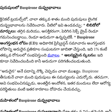
పురుషులలో Buspirone దుష్ప్రభావాలు
క్లినికల్ ట్రయల్స్‌లో, చాలా తక్కువ శాతం మంది పురుషులు లైంగిక
దుష్ప్రభావాలను నివేదించారు. వీటిలో ఇవి ఉండవచ్చు: *
లిబిడోలో
మార్పులు:
తగ్గిన మరియు, ఆసక్తికరంగా, పెరిగిన సెక్స్ డ్రైవ్ రెండూ
గమనించబడ్డాయి, రెండూ అరుదుగా ఉన్నప్పటికీ. *
Buspirone
అంగస్తంభన లోపం (ED):
అధికారిక ప్రిస్క్రిప్షన్ సమాచారం అంగస్తంభన
లోపాన్ని అరుదైన ప్రతికూల సంఘటనగా జాబితా చేస్తుంది, ఇది 1% కంటే
తక్కువ రోగులలో సంభవిస్తుంది
మూలం
. *
ఆలస్యమైన స్కలనం:
ఇది
కూడా నివేదించబడింది కానీ అరుదుగా పరిగణించబడుతుంది.
“అరుదైన” అనే పదాన్ని నొక్కి చెప్పడం చాలా ముఖ్యం. Buspirone
తీసుకునే చాలా మంది పురుషులు ఈ సమస్యలను ఎదుర్కోరు. తరచుగా,
అవి సంభవించినప్పుడు, అంతర్లీన ఆందోళన, ఇతర మందులు లేదా ఆరోగ్య
పరిస్థితులు వంటి ఇతర కారకాలు దోహదం చేయవచ్చు.
మహిళలలో Buspirone దుష్ప్రభావాలు
మహిళలలో Buspirone దుష్ప్రభావాలపై
డేటా తక్కువ విస్తృతమైనది, కానీ