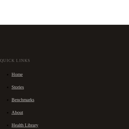
QUICK LINKS
Home
Stories
Benchmarks
About
Health Library