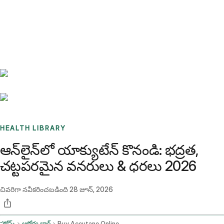
Benchmarks
Stories
FAQ
Sign up / Log in
HEALTH LIBRARY
ఆన్‌లైన్‌లో యాక్యుటేన్ కొనండి: భద్రత,
చట్టపరమైన వనరులు & ధరలు 2026
చివరిగా నవీకరించబడింది
28 జూన్, 2026
హోమ్
ఆరోగ్య బ్లాగ్
Buy Accutane Online