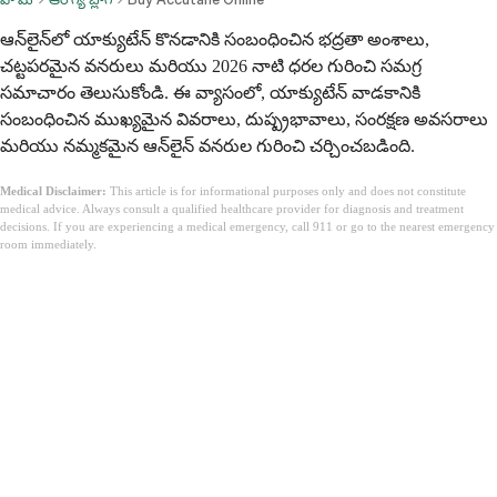
ఆన్‌లైన్‌లో యాక్యుటేన్ కొనడానికి సంబంధించిన భద్రతా అంశాలు,
చట్టపరమైన వనరులు మరియు 2026 నాటి ధరల గురించి సమగ్ర
సమాచారం తెలుసుకోండి. ఈ వ్యాసంలో, యాక్యుటేన్ వాడకానికి
సంబంధించిన ముఖ్యమైన వివరాలు, దుష్ప్రభావాలు, సంరక్షణ అవసరాలు
మరియు నమ్మకమైన ఆన్‌లైన్ వనరుల గురించి చర్చించబడింది.
Medical Disclaimer:
This article is for informational purposes only and does not constitute
medical advice. Always consult a qualified healthcare provider for diagnosis and treatment
decisions. If you are experiencing a medical emergency, call 911 or go to the nearest emergency
room immediately.