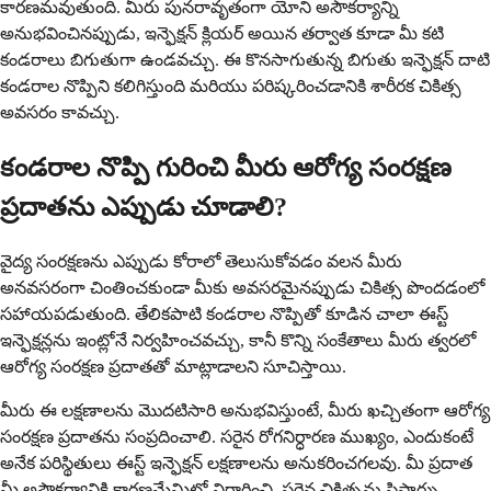
కారణమవుతుంది. మీరు పునరావృతంగా యోని అసౌకర్యాన్ని
అనుభవించినప్పుడు, ఇన్ఫెక్షన్ క్లియర్ అయిన తర్వాత కూడా మీ కటి
కండరాలు బిగుతుగా ఉండవచ్చు. ఈ కొనసాగుతున్న బిగుతు ఇన్ఫెక్షన్ దాటి
కండరాల నొప్పిని కలిగిస్తుంది మరియు పరిష్కరించడానికి శారీరక చికిత్స
అవసరం కావచ్చు.
కండరాల నొప్పి గురించి మీరు ఆరోగ్య సంరక్షణ
ప్రదాతను ఎప్పుడు చూడాలి?
వైద్య సంరక్షణను ఎప్పుడు కోరాలో తెలుసుకోవడం వలన మీరు
అనవసరంగా చింతించకుండా మీకు అవసరమైనప్పుడు చికిత్స పొందడంలో
సహాయపడుతుంది. తేలికపాటి కండరాల నొప్పితో కూడిన చాలా ఈస్ట్
ఇన్ఫెక్షన్లను ఇంట్లోనే నిర్వహించవచ్చు, కానీ కొన్ని సంకేతాలు మీరు త్వరలో
ఆరోగ్య సంరక్షణ ప్రదాతతో మాట్లాడాలని సూచిస్తాయి.
మీరు ఈ లక్షణాలను మొదటిసారి అనుభవిస్తుంటే, మీరు ఖచ్చితంగా ఆరోగ్య
సంరక్షణ ప్రదాతను సంప్రదించాలి. సరైన రోగనిర్ధారణ ముఖ్యం, ​​ఎందుకంటే
అనేక పరిస్థితులు ఈస్ట్ ఇన్ఫెక్షన్ లక్షణాలను అనుకరించగలవు. మీ ప్రదాత
మీ అసౌకర్యానికి కారణమేమిటో నిర్ధారించి, సరైన చికిత్సను సిఫార్సు