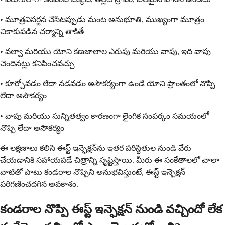
• మూత్రవిసర్జన చేసేటప్పుడు మంట అనుభూతి, ముఖ్యంగా మూత్రం
చికాకుపడిన చర్మాన్ని తాకితే
• వల్వా మరియు యోని కణజాలాల ఎరుపు మరియు వాపు, ఇది వాపు
చెందినట్లు కనిపించవచ్చు
• కూర్చోవడం లేదా నడవడం అసౌకర్యంగా ఉండే యోని ప్రాంతంలో నొప్పి
లేదా అసౌకర్యం
• వాపు మరియు సున్నితత్వం కారణంగా లైంగిక సంపర్కం సమయంలో
నొప్పి లేదా అసౌకర్యం
ఈ లక్షణాలు కలిసి ఈస్ట్ ఇన్ఫెక్షన్‌ను ఇతర పరిస్థితుల నుండి వేరు
చేయడానికి సహాయపడే చిత్రాన్ని సృష్టిస్తాయి. మీరు ఈ సంకేతాలలో చాలా
వాటితో పాటు కండరాల నొప్పిని అనుభవిస్తుంటే, ఈస్ట్ ఇన్ఫెక్షన్
పరిగణించదగిన అవకాశం.
కండరాల నొప్పి ఈస్ట్ ఇన్ఫెక్షన్ నుండి వచ్చిందో లేక