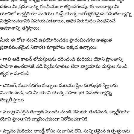
దశలు మీ ప్రమాదాన్ని గణనీయంగా తగ్గించగలవు. ఈ అలవాట్లు మీ
యోనిలో బ్యాక్టీరియా మరియు ఈస్ట్ యొక్క ఆరోగ్యకరమైన సమతుల్యాన్ని
నిర్వహించడానికి సహాయపడతాయి, అధిక పెరుగుదల సంభవించే
అవకాశాన్ని తగ్గిస్తాయి.
మీరు ఈ రోజు నుంచే ఉపయోగించడం ప్రారంభించగల అత్యంత
ప్రభావవంతమైన నివారణ వ్యూహాలు ఇక్కడ ఉన్నాయి:
• గాలి ఆడే కాటన్ లోదుస్తులను ధరించండి మరియు యోని ప్రాంతాన్ని
పొడిగా ఉంచడానికి తడి స్విమ్‌సూట్‌లు లేదా వ్యాయామ దుస్తుల నుండి
త్వరగా మారండి
• డౌచింగ్, సువాసనగల సబ్బులు మరియు స్త్రీల పరిశుభ్రత స్ప్రేలను
నివారించండి, ఇవి మీ యోని యొక్క సహజ pH సమతుల్యాన్ని
దెబ్బతీస్తాయి
• మూత్ర విసర్జన తర్వాత ముందు నుండి వెనుకకు తుడవండి, బ్యాక్టీరియా
యోని ప్రాంతానికి వ్యాపించకుండా నిరోధించడానికి
• స్నానం మరియు లాండ్రీ కోసం సువాసన లేని, సున్నితమైన ఉత్పత్తులను