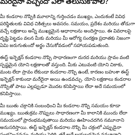
మరేదైనా వచ్చిందో ఎలా తెలుసుకోవాలి?
మీ కండరాల నొప్పికి మూలాన్ని గుర్తించడం ముఖ్యం, ఎందుకంటే వివిధ
పరిస్థితులకు వివిధ చికిత్సలు అవసరం. సమయం, ప్రదేశం మరియు తోడుగా
వచ్చే లక్షణాలు అన్నీ ముఖ్యమైన ఆధారాలను అందిస్తాయి. ఈ వివరాలపై
దృష్టి పెట్టడం వలన మీకు మరియు మీ ఆరోగ్య సంరక్షణ ప్రదాతకు నిజంగా
ఏమి జరుగుతుందో అర్థం చేసుకోవడంలో సహాయపడుతుంది.
ఈస్ట్ ఇన్ఫెక్షన్ కండరాల నొప్పి సాధారణంగా దురద మరియు స్రావం వంటి
స్పష్టమైన యోని లక్షణాలతో వస్తుంది. మీకు ఎటువంటి యోని చికాకు,
మంట లేదా స్రావం లేకుండా కండరాల నొప్పి ఉంటే, కారణం బహుశా ఈస్ట్
ఇన్ఫెక్షన్ కాకుండా మరేదైనా అయి ఉండవచ్చు. యోని లక్షణాలు కండరాల
నొప్పితో పాటు ఎల్లప్పుడూ మొదట కనిపిస్తాయి లేదా అదే సమయంలో
కనిపిస్తాయి.
మీ ఋతు చక్రానికి సంబంధించి మీ కండరాల నొప్పి సమయం కూడా
ముఖ్యం. ఋతుక్రమ నొప్పులు సాధారణంగా మీ కాలానికి ముందు లేదా
సమయంలో ప్రారంభమవుతాయి మరియు ఊహించదగిన నమూనాని
అనుసరిస్తాయి. ఈస్ట్ ఇన్ఫెక్షన్ కండరాల నొప్పి మీ చక్రంలో ఎప్పుడైనా
సంభవించవచ్చు మరియు పెరిగి, తగ్గే అదే లయబద్ధమైన నమూనాని