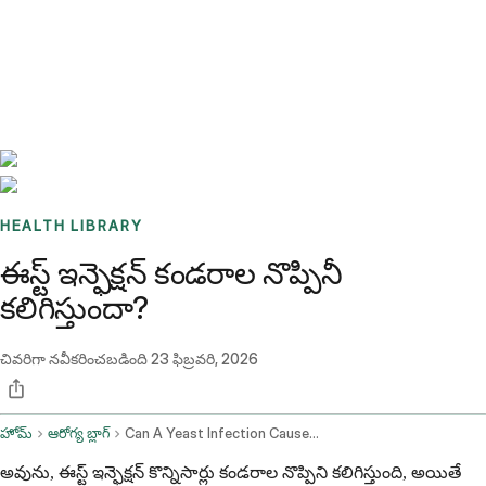
Benchmarks
Stories
FAQ
Sign up / Log in
HEALTH LIBRARY
ఈస్ట్ ఇన్ఫెక్షన్ కండరాల నొప్పినీ
కలిగిస్తుందా?
చివరిగా నవీకరించబడింది
23 ఫిబ్రవరి, 2026
హోమ్
ఆరోగ్య బ్లాగ్
Can A Yeast Infection Cause Cramping
అవును, ఈస్ట్ ఇన్ఫెక్షన్ కొన్నిసార్లు కండరాల నొప్పిని కలిగిస్తుంది, అయితే