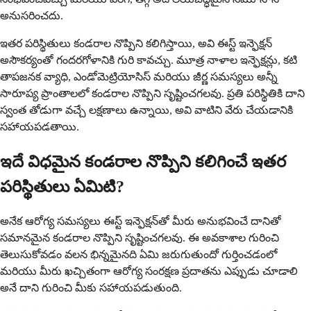
అనుసరించదు.
ఇతర పరిస్థితులు కండరాల నొప్పిని కలిగిస్తాయి, అవి ఈస్ట్ ఇన్ఫెక్షన్
అసౌకర్యంతో గందరగోళానికి గురి కావచ్చు. మూత్ర నాళాల ఇన్ఫెక్షన్లు, కటి
తాపజనక వ్యాధి, ఎండోమెట్రియోసిస్ మరియు జీర్ణ సమస్యలు అన్నీ
సారూప్య ప్రాంతాలలో కండరాల నొప్పిని సృష్టించగలవు. ప్రతి పరిస్థితికి దాని
స్వంత తోడుగా వచ్చే లక్షణాలు ఉన్నాయి, అవి వాటిని వేరు చేయడానికి
సహాయపడతాయి.
ఇదే విధమైన కండరాల నొప్పిని కలిగించే ఇతర
పరిస్థితులు ఏమిటి?
అనేక ఆరోగ్య సమస్యలు ఈస్ట్ ఇన్ఫెక్షన్‌తో మీరు అనుభవించే దానితో
సమానమైన కండరాల నొప్పిని సృష్టించగలవు. ఈ అవకాశాల గురించి
తెలుసుకోవడం వలన భిన్నమైనది ఏమి జరుగుతుందో గుర్తించడంలో
మరియు మీరు ఖచ్చితంగా ఆరోగ్య సంరక్షణ ప్రదాతను ఎప్పుడు చూడాలి
అనే దాని గురించి మీకు సహాయపడుతుంది.