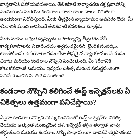
వాస్తవానికి సహాయపడతాయి. తేలికపాటి కార్యాచరణ రక్త ప్రవాహాన్ని
పెంచుతుంది మరియు కండరాలు చాలా కాలం పాటు బిగుతుగా
ఉండకుండా నిరోధిస్తుంది. మీకు తీవ్రమైన వ్యాయామం అవసరం లేదు, మీ
శరీరానికి మంచి అనిపించే తేలికపాటి కదలికలు మాత్రమే.
మీరు నయం అవుతున్నప్పుడు అసౌకర్యాన్ని తీవ్రతరం చేసే
కార్యకలాపాలను నివారించడం అర్ధవంతమైనది. లైంగిక సంపర్కం,
టాంపోన్‌లను ఉపయోగించడం లేదా తీవ్రమైన వ్యాయామం చేయడం
చికాకు మరియు కండరాల నొప్పిని పెంచుతుంది. మీ శరీరానికి
కోలుకోవడానికి సమయం ఇవ్వడం చికిత్స మరింత సమర్థవంతంగా
పనిచేయడానికి సహాయపడుతుంది.
కండరాల నొప్పిని కలిగించే ఈస్ట్ ఇన్ఫెక్షన్‌లకు ఏ
చికిత్సలు ఉత్తమంగా పనిచేస్తాయి?
ఏదైనా కండరాల నొప్పిని పరిష్కరించడంలో ఈస్ట్ ఇన్ఫెక్షన్‌కు చికిత్స
చేయడం అత్యంత ముఖ్యమైన దశ. ఇన్ఫెక్షన్ తగ్గిన తర్వాత, వాపు
తగ్గుతుంది మరియు కండరాల నొప్పి సాధారణంగా దానికదే తగ్గిపోతుంది.