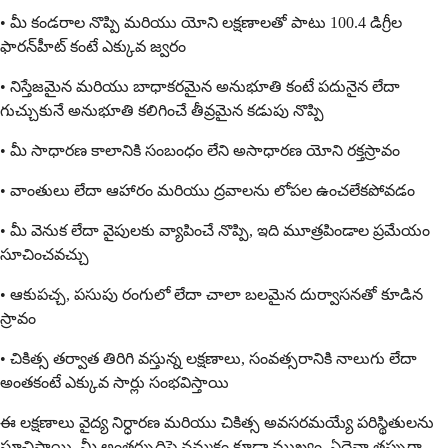
• మీ కండరాల నొప్పి మరియు యోని లక్షణాలతో పాటు 100.4 డిగ్రీల
ఫారన్‌హీట్ కంటే ఎక్కువ జ్వరం
• నిస్తేజమైన మరియు బాధాకరమైన అనుభూతి కంటే పదునైన లేదా
గుచ్చుకునే అనుభూతి కలిగించే తీవ్రమైన కడుపు నొప్పి
• మీ సాధారణ కాలానికి సంబంధం లేని అసాధారణ యోని రక్తస్రావం
• వాంతులు లేదా ఆహారం మరియు ద్రవాలను లోపల ఉంచలేకపోవడం
• మీ వెనుక లేదా వైపులకు వ్యాపించే నొప్పి, ఇది మూత్రపిండాల ప్రమేయం
సూచించవచ్చు
• ఆకుపచ్చ, పసుపు రంగులో లేదా చాలా బలమైన దుర్వాసనతో కూడిన
స్రావం
• చికిత్స తర్వాత తిరిగి వస్తున్న లక్షణాలు, సంవత్సరానికి నాలుగు లేదా
అంతకంటే ఎక్కువ సార్లు సంభవిస్తాయి
ఈ లక్షణాలు వైద్య నిర్ధారణ మరియు చికిత్స అవసరమయ్యే పరిస్థితులను
సూచిస్తాయి. మీ అంతర్బుద్ధిపై నమ్మకం కూడా ముఖ్యం. ఏదైనా తప్పుగా