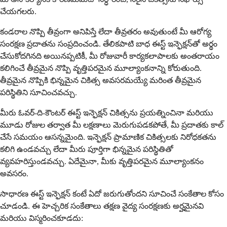
చేయగలరు.
కండరాల నొప్పి తీవ్రంగా అనిపిస్తే లేదా తీవ్రతరం అవుతుంటే మీ ఆరోగ్య
సంరక్షణ ప్రదాతను సంప్రదించండి. తేలికపాటి బాధ ఈస్ట్ ఇన్ఫెక్షన్‌తో అర్థం
చేసుకోదగినది అయినప్పటికీ, మీ రోజువారీ కార్యకలాపాలకు అంతరాయం
కలిగించే తీవ్రమైన నొప్పి వృత్తిపరమైన మూల్యాంకనాన్ని కోరుతుంది.
తీవ్రమైన నొప్పికి భిన్నమైన చికిత్స అవసరమయ్యే మరింత తీవ్రమైన
పరిస్థితిని సూచించవచ్చు.
మీరు ఓవర్-ది-కౌంటర్ ఈస్ట్ ఇన్ఫెక్షన్ చికిత్సను ప్రయత్నించినా మరియు
మూడు రోజుల తర్వాత మీ లక్షణాలు మెరుగుపడకపోతే, మీ ప్రదాతకు కాల్
చేసే సమయం ఆసన్నమైంది. ఇన్ఫెక్షన్ ప్రామాణిక చికిత్సలకు నిరోధకతను
కలిగి ఉండవచ్చు లేదా మీరు పూర్తిగా భిన్నమైన పరిస్థితితో
వ్యవహరిస్తుండవచ్చు. ఏదేమైనా, మీకు వృత్తిపరమైన మూల్యాంకనం
అవసరం.
సాధారణ ఈస్ట్ ఇన్ఫెక్షన్ కంటే ఏదో జరుగుతోందని సూచించే సంకేతాల కోసం
చూడండి. ఈ హెచ్చరిక సంకేతాలు తక్షణ వైద్య సంరక్షణకు అర్హమైనవి
మరియు విస్మరించకూడదు: