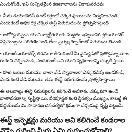
ఎంచుకోండి, ఇవి సున్నితమైన కణజాలాలను చికాకుపరచవు
• మీకు డయాబెటిస్ ఉంటే రక్తంలో చక్కెర స్థాయిలను నిర్వహించండి,
ఎందుకంటే అధిక రక్త చక్కెర ఈస్ట్ పెరుగుదలను ప్రోత్సహిస్తుంది
• ఆరోగ్యకరమైన యోని బ్యాక్టీరియాకు మద్దతు ఇవ్వడానికి ప్రోబయాటిక్
సప్లిమెంట్లను పరిగణించండి లేదా ప్రత్యక్ష కల్చర్‌లతో పెరుగును తినండి
• యాంటీబయాటిక్స్ తరచుగా తీసుకుంటే మీ వైద్యుడితో ప్రత్యామ్నాయాల
గురించి చర్చించండి, ఎందుకంటే అవి యోని వృక్షజాలాన్ని దెబ్బతీస్తాయి
• హాట్ టబ్‌లు మరియు చాలా వేడి స్నానాలలో ఎక్కువసేపు ఉండకండి,
ఎందుకంటే వేడి మరియు తేమ ఈస్ట్ పెరుగుదలను ప్రోత్సహిస్తాయి
ఈ అలవాట్లు ఈస్ట్ సమస్యలను కలిగించే అవకాశం తక్కువగా ఉండే
వాతావరణాన్ని సృష్టిస్తాయి. పరిపూర్ణత కంటే స్థిరత్వం ముఖ్యం, ​​కాబట్టి ఈ
పద్ధతులను మీ సాధారణ దినచర్యలో క్రమంగా చేర్చడంపై దృష్టి పెట్టండి.
ఈస్ట్ ఇన్ఫెక్షన్లు మరియు అవి కలిగించే కండరాల
నొప్పి గురించి మీరు ఏమి గుర్తుంచుకోవాలి?