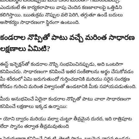
ఎందుకంటే ఈ కార్యకలాపాలు వాపు చెందిన కణజాలాలపై ఒత్తిడిని
కలిగిస్తాయి. ఋతుక్రమ నొప్పుల వలె పెరిగి, తగ్గుతూ ఉండే బదులు
అసౌకర్యం సాధారణంగా స్థిరంగా ఉంటుంది.
కండరాల నొప్పితో పాటు వచ్చే మరింత సాధారణ
లక్షణాలు ఏమిటి?
ఈస్ట్ ఇన్ఫెక్షన్‌తో కండరాల నొప్పి సంభవించినప్పుడు, అది ఒంటరిగా
కనిపించదు. సాధారణంగా కనిపించే ఇతర సంకేతాలను అర్థం చేసుకోవడం
మీ శరీరంలో ఏమి జరుగుతుందో గుర్తించడానికి మరియు సరైన సంరక్షణ
కోరడం గురించి మరింత విశ్వాసంతో ఉండటానికి మీకు సహాయపడుతుంది.
మీరు అనుభవించే ఏదైనా కండరాల నొప్పితో పాటు చాలా సాధారణంగా
కనిపించే లక్షణాలు ఇక్కడ ఉన్నాయి:
• యోని ద్వారం మరియు వల్వా చుట్టూ తీవ్రమైన దురద, ఇది రాత్రిపూట
లేదా స్నానం తర్వాత తీవ్రమవుతుంది
• పెరుగులాగా కనిపించే చిక్కటి, తెల్లటి స్రావం, బలమైన వాసన ఉండదు