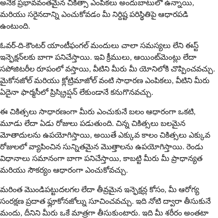
అనేక ప్రభావవంతమైన చికిత్సా ఎంపికలు అందుబాటులో ఉన్నాయి,
మరియు సరైనదాన్ని ఎంచుకోవడం మీ నిర్దిష్ట పరిస్థితిపై ఆధారపడి
ఉంటుంది.
ఓవర్-ది-కౌంటర్ యాంటీఫంగల్ మందులు చాలా సమస్యలు లేని ఈస్ట్
ఇన్ఫెక్షన్‌లకు బాగా పనిచేస్తాయి. ఇవి క్రీములు, ఆయింట్‌మెంట్లు లేదా
సపోజిటరీల రూపంలో వస్తాయి, వీటిని మీరు మీ యోనిలోకి చొప్పించవచ్చు.
మైకోనజోల్ మరియు క్లోట్రిమాజోల్ వంటి సాధారణ ఎంపికలు, వీటిని మీరు
ఏదైనా ఫార్మసీలో ప్రిస్క్రిప్షన్ లేకుండానే కనుగొనవచ్చు.
ఈ చికిత్సలు సాధారణంగా మీరు ఎంచుకునే బలం ఆధారంగా ఒకటి,
మూడు లేదా ఏడు రోజులు పడుతుంది. చిన్న చికిత్సలు బలమైన
మోతాదులను ఉపయోగిస్తాయి, అయితే ఎక్కువ కాలం చికిత్సలు ఎక్కువ
రోజులలో వ్యాపించిన సున్నితమైన మొత్తాలను ఉపయోగిస్తాయి. రెండు
విధానాలు సమానంగా బాగా పనిచేస్తాయి, కాబట్టి మీరు మీ ప్రాధాన్యత
మరియు సౌకర్యం ఆధారంగా ఎంచుకోవచ్చు.
మరింత మొండిపట్టుదలగల లేదా తీవ్రమైన ఇన్ఫెక్షన్ల కోసం, మీ ఆరోగ్య
సంరక్షణ ప్రదాత ఫ్లూకోనజోల్ను సూచించవచ్చు. ఇది నోటి ద్వారా తీసుకునే
మందు, దీనిని మీరు ఒకే మాత్రగా తీసుకుంటారు. ఇది మీ శరీరం అంతటా