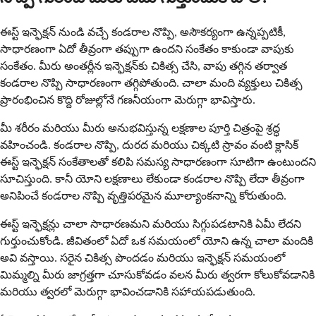
ఈస్ట్ ఇన్ఫెక్షన్ నుండి వచ్చే కండరాల నొప్పి, అసౌకర్యంగా ఉన్నప్పటికీ,
సాధారణంగా ఏదో తీవ్రంగా తప్పుగా ఉందని సంకేతం కాకుండా వాపుకు
సంకేతం. మీరు అంతర్లీన ఇన్ఫెక్షన్‌కు చికిత్స చేసి, వాపు తగ్గిన తర్వాత
కండరాల నొప్పి సాధారణంగా తగ్గిపోతుంది. చాలా మంది వ్యక్తులు చికిత్స
ప్రారంభించిన కొద్ది రోజుల్లోనే గణనీయంగా మెరుగ్గా భావిస్తారు.
మీ శరీరం మరియు మీరు అనుభవిస్తున్న లక్షణాల పూర్తి చిత్రంపై శ్రద్ధ
వహించండి. కండరాల నొప్పి, దురద మరియు చిక్కటి స్రావం వంటి క్లాసిక్
ఈస్ట్ ఇన్ఫెక్షన్ సంకేతాలతో కలిపి సమస్య సాధారణంగా సూటిగా ఉంటుందని
సూచిస్తుంది. కానీ యోని లక్షణాలు లేకుండా కండరాల నొప్పి లేదా తీవ్రంగా
అనిపించే కండరాల నొప్పి వృత్తిపరమైన మూల్యాంకనాన్ని కోరుతుంది.
ఈస్ట్ ఇన్ఫెక్షన్లు చాలా సాధారణమని మరియు సిగ్గుపడటానికి ఏమీ లేదని
గుర్తుంచుకోండి. జీవితంలో ఏదో ఒక సమయంలో యోని ఉన్న చాలా మందికి
అవి వస్తాయి. సరైన చికిత్స పొందడం మరియు ఇన్ఫెక్షన్ సమయంలో
మిమ్మల్ని మీరు జాగ్రత్తగా చూసుకోవడం వలన మీరు త్వరగా కోలుకోవడానికి
మరియు త్వరలో మెరుగ్గా భావించడానికి సహాయపడుతుంది.