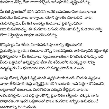
కండరాల నొప్పి లేదా బాధాకరమైన అనుభూతిని సృష్టించవచ్చు.
మీ కటి ప్రాంతంలో కలిసి పనిచేసే అనేక అనుసంధానిత కణజాలాలు
మరియు కండరాలు ఉన్నాయి. యోని ప్రాంతం చికాకుపడి, వాపు
చెందినప్పుడు, మీ కటి అంతస్తు కండరాలు ప్రతిస్పందనగా
బిగుసుకుపోవచ్చు. ఈ కండరాల బిగుతు రోజంతా వచ్చే కండరాల నొప్పి
లేదా నిస్తేజమైన బాధగా అనిపించవచ్చు.
కొన్నిసార్లు మీ శరీరం చికాకుపడిన ప్రాంతాన్ని రక్షించడానికి
ప్రయత్నిస్తున్నందున కండరాల నొప్పి సంభవిస్తుంది. అసౌకర్యానికి రక్షణాత్మక
ప్రతిస్పందనగా మీ కండరాలు స్వయంచాలకంగా బిగుసుకుపోవచ్చు. ఇది
మీరు ఒత్తిడిలో ఉన్నప్పుడు లేదా మీ శరీరంలోని మరెక్కడైనా నొప్పి
ఉన్నప్పుడు మీ భుజాలను బిగించుకున్నట్లుగానే ఉంటుంది.
వాపు యొక్క తీవ్రత వ్యక్తి నుండి వ్యక్తికి మారుతుంది. కొందరు వ్యక్తులు
చాలా తేలికపాటి ఈస్ట్ ఇన్ఫెక్షన్లను కలిగి ఉంటారు, ఇవి పెద్దగా కనిపించని
లక్షణాలతో ఉంటాయి, మరికొందరు ఎక్కువ తీవ్రమైన వాపును
అనుభవిస్తారు, ఇది పెద్ద ప్రాంతాన్ని ప్రభావితం చేస్తుంది. ఎక్కువ వాపు
సాధారణంగా ఇతర లక్షణాలతో పాటు కండరాల నొప్పిని అనుభవించే
అవకాశాన్ని పెంచుతుంది.