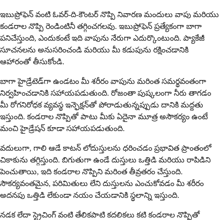
ఇబుప్రోఫెన్ వంటి ఓవర్-ది-కౌంటర్ నొప్పి నివారణ మందులు వాపు మరియు
కండరాల నొప్పి రెండింటినీ తగ్గించగలవు. ఇబుప్రోఫెన్ ప్రత్యేకంగా బాగా
పనిచేస్తుంది, ఎందుకంటే ఇది వాపును నేరుగా ఎదుర్కొంటుంది. ప్యాకేజీ
సూచనలను అనుసరించండి మరియు మీ కడుపును రక్షించడానికి
ఆహారంతో తీసుకోండి.
బాగా హైడ్రేటెడ్‌గా ఉండటం మీ శరీరం వాపును మరింత సమర్థవంతంగా
నిర్వహించడానికి సహాయపడుతుంది. రోజంతా పుష్కలంగా నీరు తాగడం
మీ రోగనిరోధక వ్యవస్థ ఇన్ఫెక్షన్‌తో పోరాడుతున్నప్పుడు దానికి మద్దతు
ఇస్తుంది. కండరాల నొప్పితో పాటు మీకు ఏదైనా మూత్ర అసౌకర్యం ఉంటే
మంచి హైడ్రేషన్ కూడా సహాయపడుతుంది.
వదులుగా, గాలి ఆడే కాటన్ లోదుస్తులను ధరించడం ప్రభావిత ప్రాంతంలో
చికాకును తగ్గిస్తుంది. బిగుతుగా ఉండే దుస్తులు ఒత్తిడి మరియు రాపిడిని
పెంచుతాయి, ఇది కండరాల నొప్పిని మరింత తీవ్రతరం చేస్తుంది.
సౌకర్యవంతమైన, పరిమితులు లేని దుస్తులను ఎంచుకోవడం మీ శరీరం
అదనపు ఒత్తిడి లేకుండా నయం చేయడానికి స్థలాన్ని ఇస్తుంది.
నడక లేదా స్ట్రెచింగ్ వంటి తేలికపాటి కదలికలు కటి కండరాల నొప్పితో