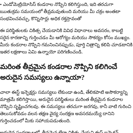
• ఎండోమెట్రియోసిస్ కండరాల నొప్పిని కలిగిస్తుంది, ఇది తరచుగా
ఋతుక్రమ సమయంలో తీవ్రమవుతుంది మరియు మీ చక్రం అంతటా
సంభవించవచ్చు, కొన్నిసార్లు అధిక రక్తస్రావంతో
ఈ పరిస్థితులకు చికిత్స చేయడానికి వివిధ విధానాలు అవసరం, కాబట్టి
సరైన కారణాన్ని గుర్తించడం మీ ఆరోగ్యం మరియు సౌకర్యం కోసం ముఖ్యం.
మీరు కండరాల నొప్పిని గమనించినప్పుడు, పూర్తి చిత్రాన్ని కలిపి చూడటానికి
ఇతర లక్షణాలు ఏమి ఉన్నాయో పరిగణించండి.
మరింత తీవ్రమైన కండరాల నొప్పిని కలిగించే
అరుదైన సమస్యలు ఉన్నాయా?
చాలా ఈస్ట్ ఇన్ఫెక్షన్లు సమస్యలు లేకుండా ఉండి, తేలికపాటి అసౌకర్యాన్ని
మాత్రమే కలిగిస్తాయి, అరుదైన పరిస్థితులు మరింత తీవ్రమైన కండరాల
నొప్పిని సృష్టించగలవు. ఈ సమస్యలు తరచుగా జరగవు, కానీ వాటి గురించి
తెలుసుకోవడం వలన తక్షణ వైద్య సంరక్షణ అవసరమయ్యే దానిని
గుర్తించడంలో మీకు సహాయపడుతుంది.
అరుదైన సందర్భాలలో, తీవ్రమైన లేదా చికిత్స చేయని ఈస్ట్ ఇన్ఫెక్షన్