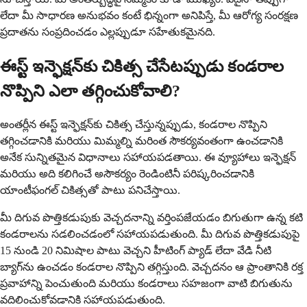
లేదా మీ సాధారణ అనుభవం కంటే భిన్నంగా అనిపిస్తే, మీ ఆరోగ్య సంరక్షణ
ప్రదాతను సంప్రదించడం ఎల్లప్పుడూ సహేతుకమైనది.
ఈస్ట్ ఇన్ఫెక్షన్‌కు చికిత్స చేసేటప్పుడు కండరాల
నొప్పిని ఎలా తగ్గించుకోవాలి?
అంతర్లీన ఈస్ట్ ఇన్ఫెక్షన్‌కు చికిత్స చేస్తున్నప్పుడు, కండరాల నొప్పిని
తగ్గించడానికి మరియు మిమ్మల్ని మరింత సౌకర్యవంతంగా ఉంచడానికి
అనేక సున్నితమైన విధానాలు సహాయపడతాయి. ఈ వ్యూహాలు ఇన్ఫెక్షన్
మరియు అది కలిగించే అసౌకర్యం రెండింటినీ పరిష్కరించడానికి
యాంటీఫంగల్ చికిత్సతో పాటు పనిచేస్తాయి.
మీ దిగువ పొత్తికడుపుకు వెచ్చదనాన్ని వర్తింపజేయడం బిగుతుగా ఉన్న కటి
కండరాలను సడలించడంలో సహాయపడుతుంది. మీ దిగువ పొత్తికడుపుపై
15 నుండి 20 నిమిషాల పాటు వెచ్చని హీటింగ్ ప్యాడ్ లేదా వేడి నీటి
బ్యాగ్‌ను ఉంచడం కండరాల నొప్పిని తగ్గిస్తుంది. వెచ్చదనం ఆ ప్రాంతానికి రక్త
ప్రవాహాన్ని పెంచుతుంది మరియు కండరాలు సహజంగా వాటి బిగుతును
వదిలించుకోవడానికి సహాయపడుతుంది.