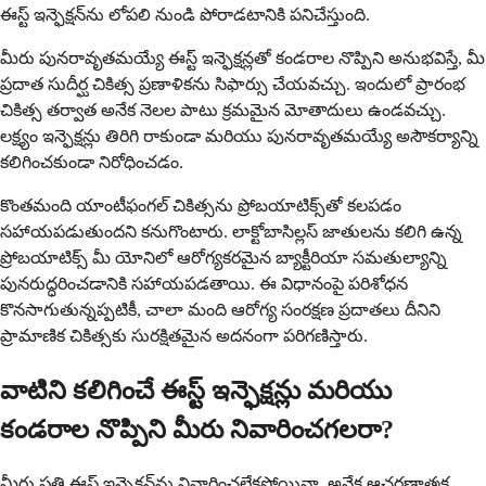
ఈస్ట్ ఇన్ఫెక్షన్‌ను లోపలి నుండి పోరాడటానికి పనిచేస్తుంది.
మీరు పునరావృతమయ్యే ఈస్ట్ ఇన్ఫెక్షన్లతో కండరాల నొప్పిని అనుభవిస్తే, మీ
ప్రదాత సుదీర్ఘ చికిత్స ప్రణాళికను సిఫార్సు చేయవచ్చు. ఇందులో ప్రారంభ
చికిత్స తర్వాత అనేక నెలల పాటు క్రమమైన మోతాదులు ఉండవచ్చు.
లక్ష్యం ఇన్ఫెక్షన్లు తిరిగి రాకుండా మరియు పునరావృతమయ్యే అసౌకర్యాన్ని
కలిగించకుండా నిరోధించడం.
కొంతమంది యాంటీఫంగల్ చికిత్సను ప్రోబయాటిక్స్‌తో కలపడం
సహాయపడుతుందని కనుగొంటారు. లాక్టోబాసిల్లస్ జాతులను కలిగి ఉన్న
ప్రోబయాటిక్స్ మీ యోనిలో ఆరోగ్యకరమైన బ్యాక్టీరియా సమతుల్యాన్ని
పునరుద్ధరించడానికి సహాయపడతాయి. ఈ విధానంపై పరిశోధన
కొనసాగుతున్నప్పటికీ, చాలా మంది ఆరోగ్య సంరక్షణ ప్రదాతలు దీనిని
ప్రామాణిక చికిత్సకు సురక్షితమైన అదనంగా పరిగణిస్తారు.
వాటిని కలిగించే ఈస్ట్ ఇన్ఫెక్షన్లు మరియు
కండరాల నొప్పిని మీరు నివారించగలరా?
మీరు ప్రతి ఈస్ట్ ఇన్ఫెక్షన్‌ను నివారించలేకపోయినా, అనేక ఆచరణాత్మక