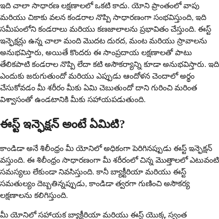
ఇది చాలా సాధారణ లక్షణాలలో ఒకటి కాదు. యోని ప్రాంతంలో వాపు
మరియు చికాకు వలన కండరాల నొప్పి సాధారణంగా సంభవిస్తుంది, ఇది
సమీపంలోని కండరాలు మరియు కణజాలాలను ప్రభావితం చేస్తుంది. ఈస్ట్
ఇన్ఫెక్షన్లు ఉన్న చాలా మంది మొదట దురద, మంట మరియు స్రావాలను
అనుభవిస్తారు, అయితే కొందరు ఈ సాంప్రదాయ లక్షణాలతో పాటు
తేలికపాటి కండరాల నొప్పి లేదా కటి అసౌకర్యాన్ని కూడా అనుభవిస్తారు. ఇది
ఎందుకు జరుగుతుందో మరియు ఎప్పుడు ఆందోళన చెందాలో అర్థం
చేసుకోవడం మీ శరీరం మీకు ఏమి చెబుతుందో దాని గురించి మరింత
విశ్వాసంతో ఉండటానికి మీకు సహాయపడుతుంది.
ఈస్ట్ ఇన్ఫెక్షన్ అంటే ఏమిటి?
కాండిడా అనే శిలీంధ్రం మీ యోనిలో అధికంగా పెరిగినప్పుడు ఈస్ట్ ఇన్ఫెక్షన్
వస్తుంది. ఈ శిలీంధ్రం సాధారణంగా మీ శరీరంలో చిన్న మొత్తాలలో ఎటువంటి
సమస్యలు లేకుండా నివసిస్తుంది. కానీ బ్యాక్టీరియా మరియు ఈస్ట్
సమతుల్యం దెబ్బతిన్నప్పుడు, కాండిడా త్వరగా గుణించి అసౌకర్య
లక్షణాలను కలిగిస్తుంది.
మీ యోనిలో సహాయక బ్యాక్టీరియా మరియు ఈస్ట్ యొక్క స్వంత