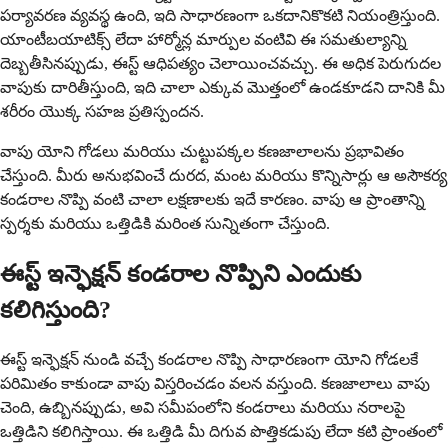
పర్యావరణ వ్యవస్థ ఉంది, ఇది సాధారణంగా ఒకదానికొకటి నియంత్రిస్తుంది.
యాంటీబయాటిక్స్ లేదా హార్మోన్ల మార్పుల వంటివి ఈ సమతుల్యాన్ని
దెబ్బతీసినప్పుడు, ఈస్ట్ ఆధిపత్యం చెలాయించవచ్చు. ఈ అధిక పెరుగుదల
వాపుకు దారితీస్తుంది, ఇది చాలా ఎక్కువ మొత్తంలో ఉండకూడని దానికి మీ
శరీరం యొక్క సహజ ప్రతిస్పందన.
వాపు యోని గోడలు మరియు చుట్టుపక్కల కణజాలాలను ప్రభావితం
చేస్తుంది. మీరు అనుభవించే దురద, మంట మరియు కొన్నిసార్లు ఆ అసౌకర్య
కండరాల నొప్పి వంటి చాలా లక్షణాలకు ఇదే కారణం. వాపు ఆ ప్రాంతాన్ని
స్పర్శకు మరియు ఒత్తిడికి మరింత సున్నితంగా చేస్తుంది.
ఈస్ట్ ఇన్ఫెక్షన్ కండరాల నొప్పిని ఎందుకు
కలిగిస్తుంది?
ఈస్ట్ ఇన్ఫెక్షన్ నుండి వచ్చే కండరాల నొప్పి సాధారణంగా యోని గోడలకే
పరిమితం కాకుండా వాపు విస్తరించడం వలన వస్తుంది. కణజాలాలు వాపు
చెంది, ఉబ్బినప్పుడు, అవి సమీపంలోని కండరాలు మరియు నరాలపై
ఒత్తిడిని కలిగిస్తాయి. ఈ ఒత్తిడి మీ దిగువ పొత్తికడుపు లేదా కటి ప్రాంతంలో