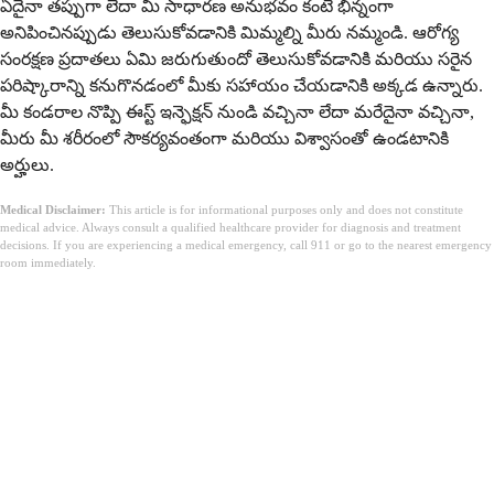
ఏదైనా తప్పుగా లేదా మీ సాధారణ అనుభవం కంటే భిన్నంగా
అనిపించినప్పుడు తెలుసుకోవడానికి మిమ్మల్ని మీరు నమ్మండి. ఆరోగ్య
సంరక్షణ ప్రదాతలు ఏమి జరుగుతుందో తెలుసుకోవడానికి మరియు సరైన
పరిష్కారాన్ని కనుగొనడంలో మీకు సహాయం చేయడానికి అక్కడ ఉన్నారు.
మీ కండరాల నొప్పి ఈస్ట్ ఇన్ఫెక్షన్ నుండి వచ్చినా లేదా మరేదైనా వచ్చినా,
మీరు మీ శరీరంలో సౌకర్యవంతంగా మరియు విశ్వాసంతో ఉండటానికి
అర్హులు.
Medical Disclaimer:
This article is for informational purposes only and does not constitute
medical advice. Always consult a qualified healthcare provider for diagnosis and treatment
decisions. If you are experiencing a medical emergency, call 911 or go to the nearest emergency
room immediately.