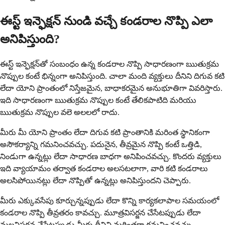
ఈస్ట్ ఇన్ఫెక్షన్ నుండి వచ్చే కండరాల నొప్పి ఎలా
అనిపిస్తుంది?
ఈస్ట్ ఇన్ఫెక్షన్‌తో సంబంధం ఉన్న కండరాల నొప్పి సాధారణంగా ఋతుక్రమ
నొప్పుల కంటే భిన్నంగా అనిపిస్తుంది. చాలా మంది వ్యక్తులు దీనిని దిగువ కటి
లేదా యోని ప్రాంతంలో నిస్తేజమైన, బాధాకరమైన అనుభూతిగా వివరిస్తారు.
ఇది సాధారణంగా ఋతుక్రమ నొప్పుల కంటే తేలికపాటిది మరియు
ఋతుక్రమ నొప్పుల వలె అలలలో రాదు.
మీరు మీ యోని ప్రాంతం లేదా దిగువ కటి ప్రాంతానికి మరింత స్థానికంగా
అసౌకర్యాన్ని గమనించవచ్చు. పదునైన, తీవ్రమైన నొప్పి కంటే ఒత్తిడి,
నిండుగా ఉన్నట్లు లేదా సాధారణ బాధగా అనిపించవచ్చు. కొందరు వ్యక్తులు
ఇది వ్యాయామం తర్వాత కండరాల అలసటలాగా, వారి కటి కండరాలు
అలసిపోయినట్లు లేదా నొప్పితో ఉన్నట్లు అనిపిస్తుందని చెప్పారు.
మీరు ఎక్కువసేపు కూర్చున్నప్పుడు లేదా కొన్ని కార్యకలాపాల సమయంలో
కండరాల నొప్పి తీవ్రతరం కావచ్చు. మూత్రవిసర్జన చేసేటప్పుడు లేదా
మలవిసర్జన చేసేటప్పుడు మీరు దీనిని మరింతగా గమనించవచ్చు,