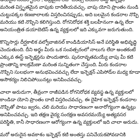
మరింత విస్తృతమైన వాపుకు దారితీయవచ్చు. వాపు యోని ప్రాంతం నుండి
చుట్టుపక్కల కణజాలాలకు విస్తరించినప్పుడు, అది బలమైన కండరాల నొప్పి
మరియు కటి నొప్పిని కలిగిస్తుంది. రోగనిరోధక శక్తి బలహీనంగా ఉన్న లేదా
అనియంత్రిత డయాబెటిస్ ఉన్న వ్యక్తులలో ఇది ఎక్కువగా జరుగుతుంది.
కొన్నిసార్లు దీర్ఘకాలిక వల్వోవాజినల్ కాండిడియాసిస్ అనే పరిస్థితి అభివృద్ధి
చెందుతుంది. దీని అర్థం మీరు ఒక సంవత్సరంలో నాలుగు లేదా అంతకంటే
ఎక్కువ ఈస్ట్ ఇన్ఫెక్షన్లను పొందుతారు. పునరావృతమయ్యే వాపు మీ కటి
ప్రాంతాన్ని కాలక్రమేణా మరింత సున్నితంగా చేస్తుంది. మీరు కండరాల
నొప్పిని సులభంగా అనుభవించవచ్చు లేదా ఇన్ఫెక్షన్ ఎపిసోడ్‌ల మధ్య కూడా
అసౌకర్యం నిలిచిపోయినట్లు అనిపించవచ్చు.
చాలా అరుదుగా, తీవ్రంగా రాజీపడిన రోగనిరోధక వ్యవస్థ ఉన్న వ్యక్తులలో
కాండిడా యోని ప్రాంతం దాటి విస్తరించవచ్చు. ఈ దైహిక ఇన్ఫెక్షన్ కండరాల
నొప్పితో పాటు జ్వరం, చలి మరియు సాధారణంగా అనారోగ్యంగా ఉన్నట్లు
అనిపించవచ్చు. ఇది తక్షణ వైద్య సంరక్షణ అవసరమయ్యే అత్యవసర
పరిస్థితి, కానీ సాధారణంగా ఆరోగ్యంగా ఉన్న వ్యక్తులలో ఇది చాలా అరుదు.
మరో అరుదైన అవకాశం ఇన్ఫెక్షన్ కటి అంతస్తు పనిచేయకపోవడానికి