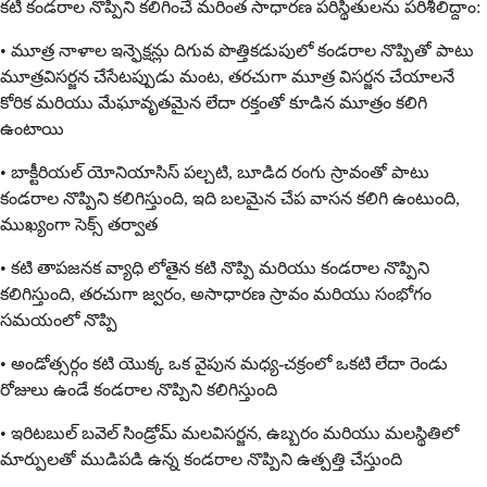
కటి కండరాల నొప్పిని కలిగించే మరింత సాధారణ పరిస్థితులను పరిశీలిద్దాం:
• మూత్ర నాళాల ఇన్ఫెక్షన్లు దిగువ పొత్తికడుపులో కండరాల నొప్పితో పాటు
మూత్రవిసర్జన చేసేటప్పుడు మంట, తరచుగా మూత్ర విసర్జన చేయాలనే
కోరిక మరియు మేఘావృతమైన లేదా రక్తంతో కూడిన మూత్రం కలిగి
ఉంటాయి
• బాక్టీరియల్ యోనియాసిస్ పల్చటి, బూడిద రంగు స్రావంతో పాటు
కండరాల నొప్పిని కలిగిస్తుంది, ఇది బలమైన చేప వాసన కలిగి ఉంటుంది,
ముఖ్యంగా సెక్స్ తర్వాత
• కటి తాపజనక వ్యాధి లోతైన కటి నొప్పి మరియు కండరాల నొప్పిని
కలిగిస్తుంది, తరచుగా జ్వరం, అసాధారణ స్రావం మరియు సంభోగం
సమయంలో నొప్పి
• అండోత్సర్గం కటి యొక్క ఒక వైపున మధ్య-చక్రంలో ఒకటి లేదా రెండు
రోజులు ఉండే కండరాల నొప్పిని కలిగిస్తుంది
• ఇరిటబుల్ బవెల్ సిండ్రోమ్ మలవిసర్జన, ఉబ్బరం మరియు మలస్థితిలో
మార్పులతో ముడిపడి ఉన్న కండరాల నొప్పిని ఉత్పత్తి చేస్తుంది