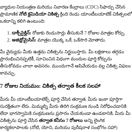
వ్యాధుల నియంత్రణ మరియు నివారణ కేంద్రాలు (CDC) సిఫార్సు చేసిన
ప్రామాణిక
నోటి క్లమిడియా చికిత్స
క్రింది రెండు యాంటీబయాటిక్ చికిత్సలలో
ఒకదాన్ని కలిగి ఉంటుంది:
డాక్సీసైక్లిన్:
రోజుకు రెండుసార్లు తీసుకునే 7 రోజుల మాత్రల కోర్సు.
అజిథ్రోమైసిన్:
మాత్రల యొక్క ఒకే, ఒకేసారి మోతాదు.
మీ వైద్యుడు మీకు ఉత్తమ చికిత్సను నిర్ణయిస్తారు. మీ లక్షణాలు తగ్గడం
ప్రారంభించినప్పటికీ, సూచించిన విధంగా మందుల పూర్తి కోర్సును
తీసుకోవడం చాలా అవసరం. ముందుగానే ఆపివేయడం వల్ల చికిత్స విఫలం
కావచ్చు.
7 రోజుల నియమం: చికిత్స తర్వాత కీలక సలహా
మీరు మీ యాంటీబయాటిక్స్ పూర్తి చేసిన తర్వాత, మీరు ఇంకా పూర్తిగా
సురక్షితంగా లేరు. మిమ్మల్ని మీరు తిరిగి సంక్రమణ నుండి నిరోధించడానికి
లేదా భాగస్వామికి సంక్రమణను ప్రసారం చేయకుండా ఉండటానికి, మీరు మీ
చికిత్సను పూర్తి చేసిన
తర్వాత కనీసం 7 రోజులు
అన్ని లైంగిక
కార్యకలాపాలకు (నోటి, యోని, మరియు పురీషనాళ సంభోగం సహా)