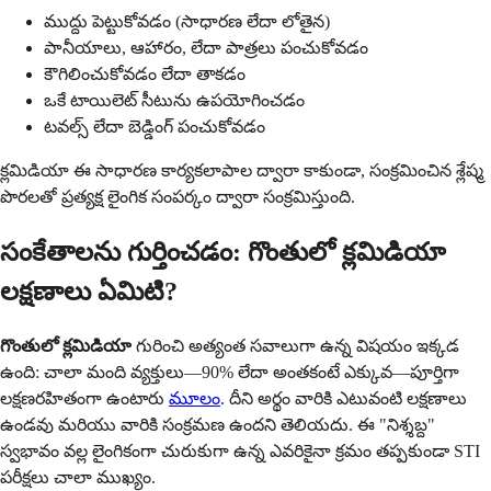
ముద్దు పెట్టుకోవడం (సాధారణ లేదా లోతైన)
పానీయాలు, ఆహారం, లేదా పాత్రలు పంచుకోవడం
కౌగిలించుకోవడం లేదా తాకడం
ఒకే టాయిలెట్ సీటును ఉపయోగించడం
టవల్స్ లేదా బెడ్డింగ్ పంచుకోవడం
క్లమిడియా ఈ సాధారణ కార్యకలాపాల ద్వారా కాకుండా, సంక్రమించిన శ్లేష్మ
పొరలతో ప్రత్యక్ష లైంగిక సంపర్కం ద్వారా సంక్రమిస్తుంది.
సంకేతాలను గుర్తించడం: గొంతులో క్లమిడియా
లక్షణాలు ఏమిటి?
గొంతులో క్లమిడియా
గురించి అత్యంత సవాలుగా ఉన్న విషయం ఇక్కడ
ఉంది: చాలా మంది వ్యక్తులు—90% లేదా అంతకంటే ఎక్కువ—పూర్తిగా
లక్షణరహితంగా ఉంటారు
మూలం
. దీని అర్థం వారికి ఎటువంటి లక్షణాలు
ఉండవు మరియు వారికి సంక్రమణ ఉందని తెలియదు. ఈ "నిశ్శబ్ద"
స్వభావం వల్ల లైంగికంగా చురుకుగా ఉన్న ఎవరికైనా క్రమం తప్పకుండా STI
పరీక్షలు చాలా ముఖ్యం.