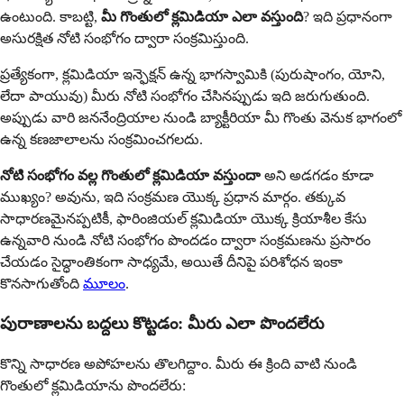
ఉంటుంది. కాబట్టి,
మీ గొంతులో క్లమిడియా ఎలా వస్తుంది
? ఇది ప్రధానంగా
అసురక్షిత నోటి సంభోగం ద్వారా సంక్రమిస్తుంది.
ప్రత్యేకంగా, క్లమిడియా ఇన్ఫెక్షన్ ఉన్న భాగస్వామికి (పురుషాంగం, యోని,
లేదా పాయువు) మీరు నోటి సంభోగం చేసినప్పుడు ఇది జరుగుతుంది.
అప్పుడు వారి జననేంద్రియాల నుండి బ్యాక్టీరియా మీ గొంతు వెనుక భాగంలో
ఉన్న కణజాలాలను సంక్రమించగలదు.
నోటి సంభోగం వల్ల గొంతులో క్లమిడియా వస్తుందా
అని అడగడం కూడా
ముఖ్యం? అవును, ఇది సంక్రమణ యొక్క ప్రధాన మార్గం. తక్కువ
సాధారణమైనప్పటికీ, ఫారింజియల్ క్లమిడియా యొక్క క్రియాశీల కేసు
ఉన్నవారి నుండి నోటి సంభోగం పొందడం ద్వారా సంక్రమణను ప్రసారం
చేయడం సైద్ధాంతికంగా సాధ్యమే, అయితే దీనిపై పరిశోధన ఇంకా
కొనసాగుతోంది
మూలం
.
పురాణాలను బద్దలు కొట్టడం: మీరు ఎలా పొందలేరు
కొన్ని సాధారణ అపోహలను తొలగిద్దాం. మీరు ఈ క్రింది వాటి నుండి
గొంతులో క్లమిడియాను పొందలేరు: