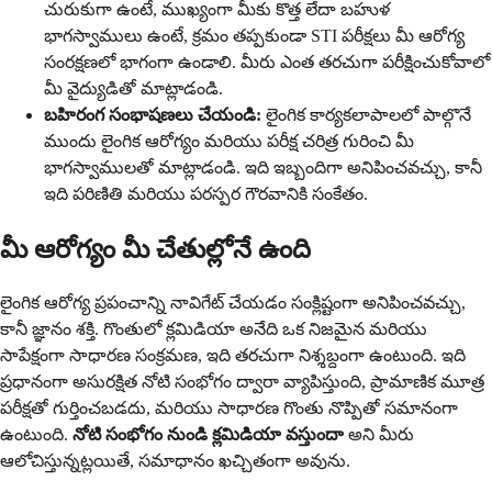
చురుకుగా ఉంటే, ముఖ్యంగా మీకు కొత్త లేదా బహుళ
భాగస్వాములు ఉంటే, క్రమం తప్పకుండా STI పరీక్షలు మీ ఆరోగ్య
సంరక్షణలో భాగంగా ఉండాలి. మీరు ఎంత తరచుగా పరీక్షించుకోవాలో
మీ వైద్యుడితో మాట్లాడండి.
బహిరంగ సంభాషణలు చేయండి:
లైంగిక కార్యకలాపాలలో పాల్గొనే
ముందు లైంగిక ఆరోగ్యం మరియు పరీక్ష చరిత్ర గురించి మీ
భాగస్వాములతో మాట్లాడండి. ఇది ఇబ్బందిగా అనిపించవచ్చు, కానీ
ఇది పరిణితి మరియు పరస్పర గౌరవానికి సంకేతం.
మీ ఆరోగ్యం మీ చేతుల్లోనే ఉంది
లైంగిక ఆరోగ్య ప్రపంచాన్ని నావిగేట్ చేయడం సంక్లిష్టంగా అనిపించవచ్చు,
కానీ జ్ఞానం శక్తి. గొంతులో క్లమిడియా అనేది ఒక నిజమైన మరియు
సాపేక్షంగా సాధారణ సంక్రమణ, ఇది తరచుగా నిశ్శబ్దంగా ఉంటుంది. ఇది
ప్రధానంగా అసురక్షిత నోటి సంభోగం ద్వారా వ్యాపిస్తుంది, ప్రామాణిక మూత్ర
పరీక్షతో గుర్తించబడదు, మరియు సాధారణ గొంతు నొప్పితో సమానంగా
ఉంటుంది.
నోటి సంభోగం నుండి క్లమిడియా వస్తుందా
అని మీరు
ఆలోచిస్తున్నట్లయితే, సమాధానం ఖచ్చితంగా అవును.