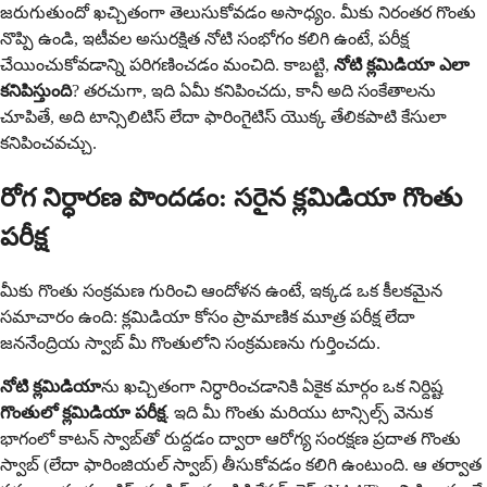
జరుగుతుందో ఖచ్చితంగా తెలుసుకోవడం అసాధ్యం. మీకు నిరంతర గొంతు
నొప్పి ఉండి, ఇటీవల అసురక్షిత నోటి సంభోగం కలిగి ఉంటే, పరీక్ష
చేయించుకోవడాన్ని పరిగణించడం మంచిది. కాబట్టి,
నోటి క్లమిడియా ఎలా
కనిపిస్తుంది
? తరచుగా, ఇది ఏమీ కనిపించదు, కానీ అది సంకేతాలను
చూపితే, అది టాన్సిలిటిస్ లేదా ఫారింగైటిస్ యొక్క తేలికపాటి కేసులా
కనిపించవచ్చు.
రోగ నిర్ధారణ పొందడం: సరైన క్లమిడియా గొంతు
పరీక్ష
మీకు గొంతు సంక్రమణ గురించి ఆందోళన ఉంటే, ఇక్కడ ఒక కీలకమైన
సమాచారం ఉంది: క్లమిడియా కోసం ప్రామాణిక మూత్ర పరీక్ష లేదా
జననేంద్రియ స్వాబ్ మీ గొంతులోని సంక్రమణను గుర్తించదు.
నోటి క్లమిడియా
ను ఖచ్చితంగా నిర్ధారించడానికి ఏకైక మార్గం ఒక నిర్దిష్ట
గొంతులో క్లమిడియా పరీక్ష
. ఇది మీ గొంతు మరియు టాన్సిల్స్ వెనుక
భాగంలో కాటన్ స్వాబ్‌తో రుద్దడం ద్వారా ఆరోగ్య సంరక్షణ ప్రదాత గొంతు
స్వాబ్ (లేదా ఫారింజియల్ స్వాబ్) తీసుకోవడం కలిగి ఉంటుంది. ఆ తర్వాత