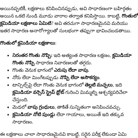
అయినప్పటికీ, లక్షణాలు కనిపించినప్పుడు, అవి సాధారణంగా బహిర్గతం
అయిన ఒకటి నుండి మూడు వారాల తర్వాత కనిపిస్తాయి. కాబట్టి,
గొంతులో
క్లమిడియా లక్షణాలు ఏమిటి
? అవి తరచుగా సాధారణమైనవి మరియు
ఇతర సాధారణ అనారోగ్యాలతో సులభంగా తప్పుగా భావించబడతాయి.
గొంతులో క్లమిడియా లక్షణాలు
:
నిరంతర గొంతు నొప్పి:
ఇది అత్యంత సాధారణ లక్షణం,
క్లమిడియా
గొంతు నొప్పి
సాధారణ నివారణలతో తగ్గదు.
గొంతు వెనుక భాగంలో
ఎరుపు లేదా వాపు
.
నోరు లేదా మింగేటప్పుడు
నొప్పి లేదా అసౌకర్యం
.
టాన్సిల్స్‌పై లేదా గొంతు వెనుక భాగంలో
తెల్లటి మచ్చలు
, ఇది
క్లమిడియా వర్సెస్ స్ట్రెప్ థ్రోట్
గురించి మిమ్మల్ని ఆశ్చర్యపరిచేలా
చేస్తుంది.
మెడలో
వాపు గ్రంధులు
, తాకితే సున్నితంగా అనిపించవచ్చు.
క్లమిడియా నోటి పుండ్లు
లేదా గాయాలు, అయితే ఇది తక్కువ
సాధారణం.
ఈ లక్షణాలు చాలా సాధారణమైనవి కాబట్టి, సరైన పరీక్ష లేకుండా ఏమి