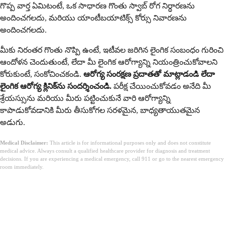
గొప్ప వార్త ఏమిటంటే, ఒక సాధారణ గొంతు స్వాబ్ రోగ నిర్ధారణను
అందించగలదు, మరియు యాంటీబయాటిక్స్ కోర్సు నివారణను
అందించగలదు.
మీకు నిరంతర గొంతు నొప్పి ఉంటే, ఇటీవల జరిగిన లైంగిక సంబంధం గురించి
ఆందోళన చెందుతుంటే, లేదా మీ లైంగిక ఆరోగ్యాన్ని నియంత్రించుకోవాలని
కోరుకుంటే, సంకోచించకండి.
ఆరోగ్య సంరక్షణ ప్రదాతతో మాట్లాడండి లేదా
లైంగిక ఆరోగ్య క్లినిక్‌ను సందర్శించండి.
పరీక్ష చేయించుకోవడం అనేది మీ
శ్రేయస్సును మరియు మీరు పట్టించుకునే వారి ఆరోగ్యాన్ని
కాపాడుకోవడానికి మీరు తీసుకోగల సరళమైన, బాధ్యతాయుతమైన
అడుగు.
Medical Disclaimer:
This article is for informational purposes only and does not constitute
medical advice. Always consult a qualified healthcare provider for diagnosis and treatment
decisions. If you are experiencing a medical emergency, call 911 or go to the nearest emergency
room immediately.