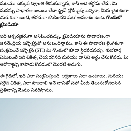
మరియు ఎక్కువ విశ్రాంతి తీసుకున్నారు, కానీ అది తగ్గడం లేదు. మీ
మనస్సు సాధారణ జలుబు లేదా స్ట్రెప్ థ్రోట్ వైపు వెళ్ళినా, మీరు లైంగికంగా
చురుకుగా ఉంటే, తరచుగా కనిపించని మరో అవకాశం ఉంది:
గొంతులో
క్లమిడియా
.
ఇది ఆశ్చర్యకరంగా అనిపించవచ్చు. క్లమిడియాను సాధారణంగా
జననేంద్రియ ఇన్ఫెక్షన్లతో అనుబంధిస్తాము, కానీ ఈ సాధారణ లైంగికంగా
సంక్రమించే ఇన్ఫెక్షన్ (STI) మీ గొంతులో కూడా స్థిరపడవచ్చు. శుభవార్త
ఏమిటంటే ఇది చికిత్స చేయదగినది మరియు దానిని అర్థం చేసుకోవడం మీ
ఆరోగ్యాన్ని కాపాడుకోవడంలో మొదటి అడుగు.
ఈ గైడ్‌లో, ఇది ఎలా సంక్రమిస్తుంది, లక్షణాలు ఎలా ఉంటాయి, మరియు
సరైన చికిత్స ఎలా పొందాలి అనే దానితో సహా మీరు తెలుసుకోవలసిన
ప్రతిదాన్ని మేము వివరిస్తాము.