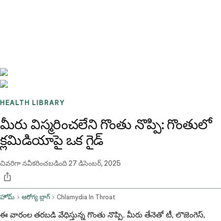
Benchmarks
Stories
FAQ
Sign up / Log in
HEALTH LIBRARY
మీరు విస్మరించలేని గొంతు నొప్పి: గొంతులో
క్లమిడియాపై ఒక గైడ్
చివరిగా నవీకరించబడింది
27 డిసెంబర్, 2025
హోమ్
ఆరోగ్య బ్లాగ్
Chlamydia In Throat
ఈ వారంల తరబడి వేధిస్తున్న గొంతు నొప్పి. మీరు తేనెతో టీ, లొజెంగెస్,