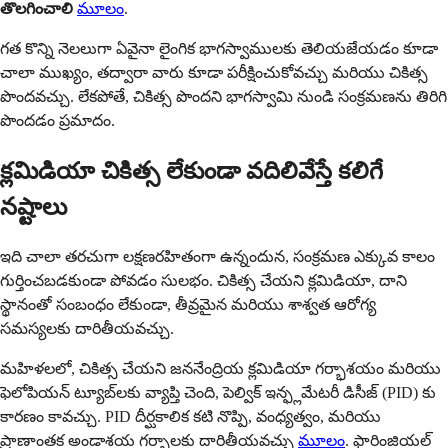
తొలగించాలి
మూలం
.
గత కొన్ని నెలలుగా ఏవైనా లైంగిక భాగస్వాములకు తెలియజేయడం కూడా
చాలా ముఖ్యం, తద్వారా వారు కూడా పరీక్షించుకోవచ్చు మరియు చికిత్స
పొందవచ్చు. లేకపోతే, చికిత్స పొందని భాగస్వామి నుండి సంక్రమణను తిరిగి
పొందడం ప్రమాదం.
క్లమిడియా చికిత్స లేకుండా వదిలివేస్తే కలిగే
నష్టాలు
ఇది చాలా తరచుగా లక్షణరహితంగా ఉన్నందున, సంక్రమణ ఎక్కువ కాలం
గుర్తించబడకుండా పోవడం సులభం. చికిత్స చేయని క్లమిడియా, దాని
స్థానంతో సంబంధం లేకుండా, తీవ్రమైన మరియు శాశ్వత ఆరోగ్య
సమస్యలకు దారితీయవచ్చు.
మహిళలలో, చికిత్స చేయని జననేంద్రియ క్లమిడియా గర్భాశయం మరియు
ఫెలోపియన్ ట్యూబ్‌లకు వ్యాప్తి చెంది, పెల్విక్ ఇన్ఫ్లమేటరీ డిసీజ్ (PID) కు
కారణం కావచ్చు. PID దీర్ఘకాలిక కటి నొప్పి, వంధ్యత్వం, మరియు
ప్రాణాంతక అండాశయ గర్భాలకు దారితీయవచ్చు
మూలం
. ఫారింజియల్