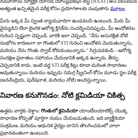
నమూనాను న్యూక్లిక్ యాసిడ్ యాంప్లిఫికేషన్ టెస్ట్ (NAAT) అని పిలువబడే
అత్యంత ఖచ్చితమైన పరీక్ష కోసం ప్రయోగశాలకు పంపుతారు
మూలం
.
మీరు ఇక్కడ మీ స్వంత న్యాయవాదిగా ఉండవలసి ఉంటుంది. మీరు మీ
వైద్యుడిని లేదా లైంగిక ఆరోగ్య క్లినిక్‌ను సందర్శించినప్పుడు, మీ ఆందోళనల
గురించి స్పష్టంగా చెప్పండి. వారికి ఇలా చెప్పండి, "నేను అసురక్షిత నోటి
సంభోగం కారణంగా నా గొంతులో STI గురించి ఆందోళన చెందుతున్నాను,
మరియు నేను గొంతు స్వాబ్ కోరుకుంటున్నాను." సిగ్గుపడకండి—ఆరోగ్య
సంరక్షణ ప్రదాతలు సహాయం చేయడానికి అక్కడ ఉన్నారు, తీర్పు
చెప్పడానికి కాదు. ఇంటి వద్ద STI పరీక్ష కిట్లు కూడా మరింత సాధారణం
అవుతున్నాయి మరియు ఇప్పుడు సమగ్ర స్క్రీనింగ్ కోసం మూడు స్థల పరీక్ష
(జననేంద్రియ, పురీషనాళ, మరియు నోటి) అందిస్తున్నాయి.
నివారణ కనుగొనడం: నోటి క్లమిడియా చికిత్స
ఉత్తమ వార్తకు వెళ్దాం:
గొంతులో క్లమిడియా
యాంటీబయాటిక్స్ యొక్క
సాధారణ కోర్సుతో పూర్తిగా నయం చేయబడుతుంది. ఇది బ్యాక్టీరియా
సంక్రమణ, మరియు ఆధునిక వైద్యం దానిని తొలగించడంలో చాలా
ప్రభావవంతంగా ఉంటుంది.