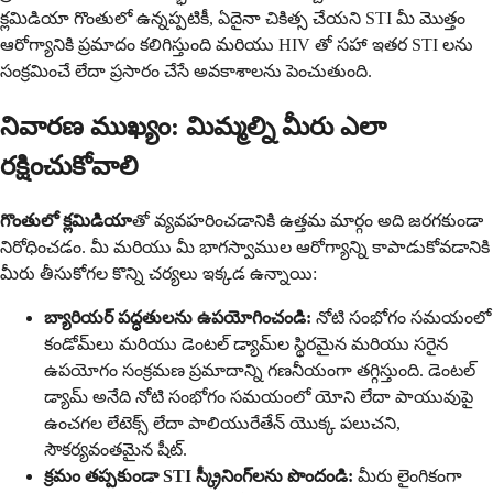
క్లమిడియా గొంతులో ఉన్నప్పటికీ, ఏదైనా చికిత్స చేయని STI మీ మొత్తం
ఆరోగ్యానికి ప్రమాదం కలిగిస్తుంది మరియు HIV తో సహా ఇతర STI లను
సంక్రమించే లేదా ప్రసారం చేసే అవకాశాలను పెంచుతుంది.
నివారణ ముఖ్యం: మిమ్మల్ని మీరు ఎలా
రక్షించుకోవాలి
గొంతులో క్లమిడియా
తో వ్యవహరించడానికి ఉత్తమ మార్గం అది జరగకుండా
నిరోధించడం. మీ మరియు మీ భాగస్వాముల ఆరోగ్యాన్ని కాపాడుకోవడానికి
మీరు తీసుకోగల కొన్ని చర్యలు ఇక్కడ ఉన్నాయి:
బ్యారియర్ పద్ధతులను ఉపయోగించండి:
నోటి సంభోగం సమయంలో
కండోమ్‌లు మరియు డెంటల్ డ్యామ్‌ల స్థిరమైన మరియు సరైన
ఉపయోగం సంక్రమణ ప్రమాదాన్ని గణనీయంగా తగ్గిస్తుంది. డెంటల్
డ్యామ్ అనేది నోటి సంభోగం సమయంలో యోని లేదా పాయువుపై
ఉంచగల లేటెక్స్ లేదా పాలియురేతేన్ యొక్క పలుచని,
సౌకర్యవంతమైన షీట్.
క్రమం తప్పకుండా STI స్క్రీనింగ్‌లను పొందండి:
మీరు లైంగికంగా