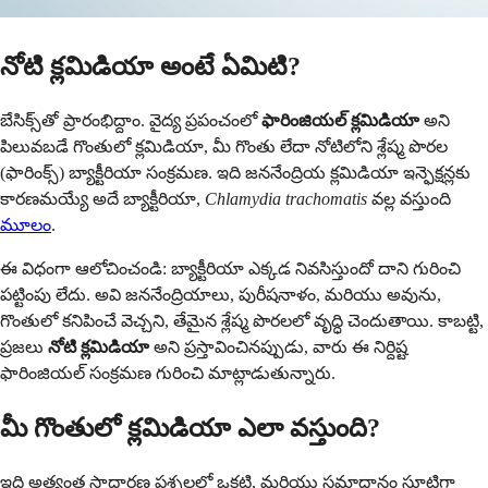
నోటి క్లమిడియా అంటే ఏమిటి?
బేసిక్స్‌తో ప్రారంభిద్దాం. వైద్య ప్రపంచంలో
ఫారింజియల్ క్లమిడియా
అని
పిలువబడే గొంతులో క్లమిడియా, మీ గొంతు లేదా నోటిలోని శ్లేష్మ పొరల
(ఫారింక్స్) బ్యాక్టీరియా సంక్రమణ. ఇది జననేంద్రియ క్లమిడియా ఇన్ఫెక్షన్లకు
కారణమయ్యే అదే బ్యాక్టీరియా,
Chlamydia trachomatis
వల్ల వస్తుంది
మూలం
.
ఈ విధంగా ఆలోచించండి: బ్యాక్టీరియా ఎక్కడ నివసిస్తుందో దాని గురించి
పట్టింపు లేదు. అవి జననేంద్రియాలు, పురీషనాళం, మరియు అవును,
గొంతులో కనిపించే వెచ్చని, తేమైన శ్లేష్మ పొరలలో వృద్ధి చెందుతాయి. కాబట్టి,
ప్రజలు
నోటి క్లమిడియా
అని ప్రస్తావించినప్పుడు, వారు ఈ నిర్దిష్ట
ఫారింజియల్ సంక్రమణ గురించి మాట్లాడుతున్నారు.
మీ గొంతులో క్లమిడియా ఎలా వస్తుంది?
ఇది అత్యంత సాధారణ ప్రశ్నలలో ఒకటి, మరియు సమాధానం సూటిగా