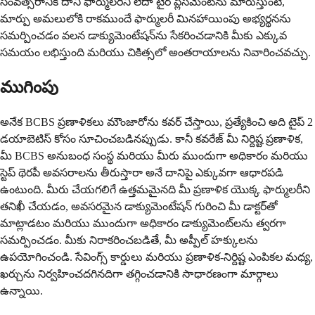
సంవత్సరానికి దాని ఫార్ములరీని లేదా టైర్ ప్లేస్‌మెంట్‌ను మారుస్తుంటే,
మార్పు అమలులోకి రాకముందే ఫార్ములరీ మినహాయింపు అభ్యర్థనను
సమర్పించడం వలన డాక్యుమెంటేషన్‌ను సేకరించడానికి మీకు ఎక్కువ
సమయం లభిస్తుంది మరియు చికిత్సలో అంతరాయాలను నివారించవచ్చు.
ముగింపు
అనేక BCBS ప్రణాళికలు మౌంజారోను కవర్ చేస్తాయి, ప్రత్యేకించి అది టైప్ 2
డయాబెటిస్ కోసం సూచించబడినప్పుడు. కానీ కవరేజ్ మీ నిర్దిష్ట ప్రణాళిక,
మీ BCBS అనుబంధ సంస్థ మరియు మీరు ముందుగా అధికారం మరియు
స్టెప్ థెరపీ అవసరాలను తీరుస్తారా అనే దానిపై ఎక్కువగా ఆధారపడి
ఉంటుంది. మీరు చేయగలిగే ఉత్తమమైనది మీ ప్రణాళిక యొక్క ఫార్ములరీని
తనిఖీ చేయడం, అవసరమైన డాక్యుమెంటేషన్ గురించి మీ డాక్టర్‌తో
మాట్లాడటం మరియు ముందుగా అధికారం డాక్యుమెంట్‌లను త్వరగా
సమర్పించడం. మీకు నిరాకరించబడితే, మీ అప్పీల్ హక్కులను
ఉపయోగించండి. సేవింగ్స్ కార్డులు మరియు ప్రణాళిక-నిర్దిష్ట ఎంపికల మధ్య,
ఖర్చును నిర్వహించదగినదిగా తగ్గించడానికి సాధారణంగా మార్గాలు
ఉన్నాయి.