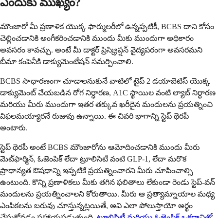
ఎందుకు ముఖ్యం?
మౌంజారో మీ ప్రణాళిక యొక్క ఫార్ములరీలో ఉన్నప్పటికీ, BCBS దాని కోసం
చెల్లించడానికి అంగీకరించడానికి ముందు మీకు ముందుగా అధికారం
అవసరం కావచ్చు. అంటే మీ డాక్టర్ ప్రిస్క్రిప్షన్ వైద్యపరంగా అవసరమని
బీమా కంపెనీకి డాక్యుమెంటేషన్ సమర్పించాలి.
BCBS సాధారణంగా చూడాలనుకునే వాటిలో టైప్ 2 డయాబెటిస్ యొక్క
డాక్యుమెంట్ చేయబడిన రోగ నిర్ధారణ, A1C స్థాయిల వంటి ల్యాబ్ నిర్ధారణ
మరియు మీరు ముందుగా ఇతర తక్కువ ఖరీదైన మందులను ప్రయత్నించి
విఫలమయ్యారనే రుజువు ఉన్నాయి. ఈ చివరి భాగాన్ని స్టెప్ థెరపీ
అంటారు.
స్టెప్ థెరపీ అంటే BCBS మౌంజారోను ఆమోదించడానికి ముందు మీరు
మెట్‌ఫార్మిన్, ఓజెంపిక్ లేదా ట్రూలిసిటీ వంటి GLP-1, లేదా మరొక
ప్రాధాన్యత ఔషధాన్ని ఇప్పటికే ప్రయత్నించారని మీరు చూపించాల్సి
ఉంటుంది. కొన్ని ప్రణాళికలు మీకు తగిన ఫలితాలు లేకుండా రెండు స్టెప్-వన్
మందులను ప్రయత్నించాలని కోరుతాయి. మీరు ఆ ప్రత్యామ్నాయాల మధ్య
ఎంపికలను బరువు చూస్తున్నట్లయితే, అవి ఎలా పోలుస్తాయో అర్థం
చేసుకోవడం సహాయపడుతుంది.
ట్రూలిసిటీ మరియు ఓజెంపిక్ ఒకదానితో