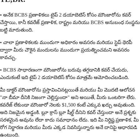
• అనేక BCBS ప్రణాళికలు టైప్ 2 డయాబెటిస్ కోసం మౌంజారోను కవర్
చేస్తాయి, కానీ కవరేజ్ ప్రణాళిక, రాష్ట్రం మరియు BCBS అనుబంధ సంస్థను
బట్టి మారుతుంది.
• చాలా ప్రణాళికలకు ముందుగా అధికారం అవసరం మరియు స్టెప్ థెరపీ
ద్వారా మీరు చౌకైన మందులను ముందుగా ప్రయత్నించమని అవసరం
కావచ్చు.
• BCBS సాధారణంగా మౌంజారోను బరువు తగ్గడానికి కవర్ చేయదు,
ఎందుకంటే ఇది టైప్ 2 డయాబెటిస్ కోసం మాత్రమే ఆమోదించబడింది.
మీ డాక్టర్ మౌంజారోను ప్రస్తావించినట్లయితే మరియు మీ మొదటి ఆలోచన
"నా బీమా దీనికి నిజంగా చెల్లిస్తుందా" అని అయితే, మీరు ఒంటరిగా లేరు.
కవరేజ్ లేకుండా మౌంజారో నెలకు $1,500 కంటే ఎక్కువ ఖర్చు అవుతుంది.
అది నిజమైన అడ్డంకి. బ్లూ క్రాస్ బ్లూ షీల్డ్ దీనిని కవర్ చేస్తుందా అనే ప్రశ్నకు
సరళమైన అవును లేదా కాదు సమాధానం లేదు. ఇది మీ నిర్దిష్ట ప్రణాళిక, మీ
రోగ నిర్ధారణ మరియు మీరు ఎక్కడ నివసిస్తున్నారు అనే దానిపై ఆధారపడి
ఉంటుంది.