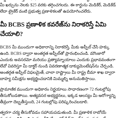
మీ ఖర్చును నెలకు $25 వరకు తగ్గించగలదు. ఈ కార్డును మెడికేర్, మెడికేడ్
లేదా ట్రైకేర్ వంటి ప్రభుత్వ ప్రణాళికలతో ఉపయోగించలేరు.
మీ BCBS ప్రణాళిక కవరేజ్‌ను నిరాకరిస్తే ఏమి
చేయాలి?
BCBS మీ ముందుగా అధికారాన్ని నిరాకరిస్తే, మీకు అప్పీల్ చేసే హక్కు
ఉంది. BCBS ద్వారా అంతర్గత అప్పీల్‌తో ప్రారంభించండి. మౌంజారో
ఎందుకు అవసరమో మరియు ప్రత్యామ్నాయాలు ఎందుకు ప్రభావవంతంగా
లేవో వివరిస్తూ మీ డాక్టర్ నుండి వివరణాత్మక డాక్యుమెంటేషన్‌ను చేర్చండి.
అంతర్గత అప్పీల్ విఫలమైతే, చాలా రాష్ట్రాలు మీ రాష్ట్ర బీమా శాఖ ద్వారా
బాహ్య సమీక్షను అభ్యర్థించడానికి మిమ్మల్ని అనుమతిస్తాయి.
ప్రామాణిక ముందుగా అధికారం నిర్ణయాలు సాధారణంగా 72 గంటల్లోపు
తీసుకోబడతాయి. అత్యవసర అభ్యర్థనలు, ఇక్కడ ఆలస్యం మీ ఆరోగ్యాన్ని
తీవ్రంగా దెబ్బతీస్తుంది, 24 గంటల్లోపు పరిష్కరించబడాలి.
త్వరగా చర్య తీసుకోవడం సహాయపడుతుంది. మీ ప్రణాళిక రాబోయే