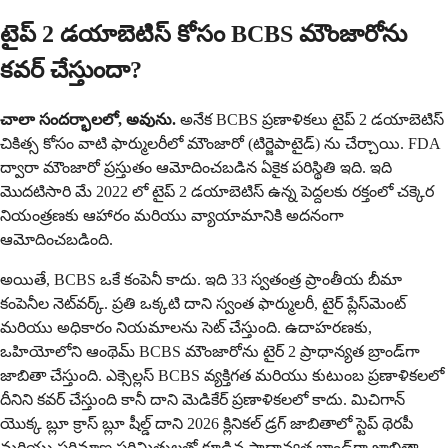
టైప్ 2 డయాబెటిస్ కోసం BCBS మౌంజారోను
కవర్ చేస్తుందా?
చాలా సందర్భాలలో, అవును.
అనేక BCBS ప్రణాళికలు టైప్ 2 డయాబెటిస్
చికిత్స కోసం వాటి ఫార్ములరీలో మౌంజారో (టిర్జెపాటైడ్) ను చేర్చాయి. FDA
ద్వారా మౌంజారో ప్రస్తుతం ఆమోదించబడిన ఏకైక పరిస్థితి ఇది. ఇది
మొదటిసారి మే 2022 లో టైప్ 2 డయాబెటిస్ ఉన్న పెద్దలకు రక్తంలో చక్కెర
నియంత్రణకు ఆహారం మరియు వ్యాయామానికి అదనంగా
ఆమోదించబడింది.
అయితే, BCBS ఒకే కంపెనీ కాదు. ఇది 33 స్వతంత్ర ప్రాంతీయ బీమా
కంపెనీల నెట్‌వర్క్. ప్రతి ఒక్కటి దాని స్వంత ఫార్ములరీ, టైర్ ప్లేస్‌మెంట్
మరియు అధికారం నియమాలను సెట్ చేస్తుంది. ఉదాహరణకు,
ఒహియోలోని ఆంథెమ్ BCBS మౌంజారోను టైర్ 2 ప్రాధాన్యత బ్రాండ్‌గా
జాబితా చేస్తుంది. ఎక్సెల్లస్ BCBS వ్యక్తిగత మరియు కుటుంబ ప్రణాళికలలో
దీనిని కవర్ చేస్తుంది కానీ దాని మెడికేర్ ప్రణాళికలలో కాదు. మిచిగాన్
యొక్క బ్లూ క్రాస్ బ్లూ షీల్డ్ దాని 2026 క్లినికల్ డ్రగ్ జాబితాలో స్టెప్ థెరపీ
మరియు పరిమాణ పరిమితులతో కూడిన ప్రాధాన్యత బ్రాండ్‌గా జాబితా