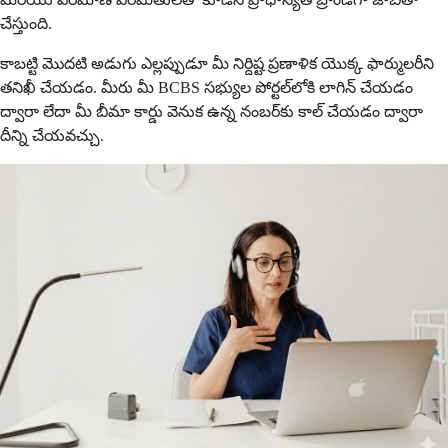
చేస్తుంది.
కాబట్టి మొదటి అడుగు ఎల్లప్పుడూ మీ నిర్దిష్ట ప్రణాళిక యొక్క ఫార్ములరీని
తనిఖీ చేయడం. మీరు మీ BCBS సభ్యుల పోర్టల్‌లోకి లాగిన్ చేయడం
ద్వారా లేదా మీ బీమా కార్డు వెనుక ఉన్న నంబర్‌కు కాల్ చేయడం ద్వారా
దీన్ని చేయవచ్చు.