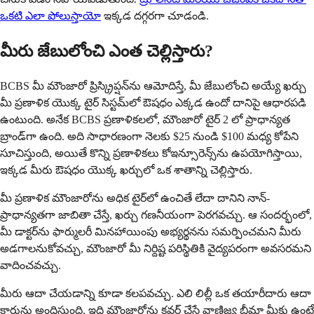
ఒకటి ఎలా పోలుస్తాయో
ఇక్కడ దగ్గరగా చూడండి.
మీరు జేబులోంచి ఎంత చెల్లిస్తారు?
BCBS మీ మౌంజారో ప్రిస్క్రిప్షన్‌ను ఆమోదిస్తే, మీ జేబులోంచి అయ్యే ఖర్చు
మీ ప్రణాళిక యొక్క టైర్ సిస్టమ్‌లో ఔషధం ఎక్కడ ఉందో దానిపై ఆధారపడి
ఉంటుంది. అనేక BCBS ప్రణాళికలలో, మౌంజారో టైర్ 2 లో ప్రాధాన్యత
బ్రాండ్‌గా ఉంది. అది సాధారణంగా నెలకు $25 నుండి $100 మధ్య కోపేని
సూచిస్తుంది, అయితే కొన్ని ప్రణాళికలు కోఇన్సూరెన్స్‌ను ఉపయోగిస్తాయి,
ఇక్కడ మీరు ఔషధం యొక్క ఖర్చులో ఒక శాతాన్ని చెల్లిస్తారు.
మీ ప్రణాళిక మౌంజారోను అధిక టైర్‌లో ఉంచితే లేదా దానిని నాన్-
ప్రాధాన్యతగా జాబితా చేస్తే, ఖర్చు గణనీయంగా పెరగవచ్చు. ఆ సందర్భంలో,
మీ డాక్టర్‌ను ఫార్ములరీ మినహాయింపు అభ్యర్థనను సమర్పించమని మీరు
అడగాలనుకోవచ్చు, మౌంజారో మీ నిర్దిష్ట పరిస్థితికి వైద్యపరంగా అవసరమని
వాదించవచ్చు.
మీరు ఆదా చేయడాన్ని కూడా కలపవచ్చు. ఎలి లిల్లీ ఒక తయారీదారు ఆదా
కార్డును అందిస్తుంది, ఇది మౌంజారోను కవర్ చేసే వాణిజ్య బీమా మీకు ఉంటే