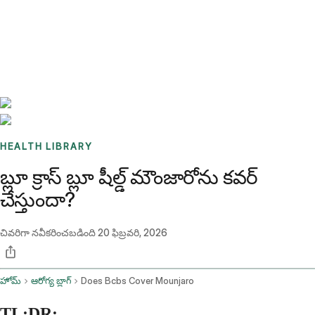
Benchmarks
Stories
FAQ
Sign up / Log in
HEALTH LIBRARY
బ్లూ క్రాస్ బ్లూ షీల్డ్ మౌంజారోను కవర్
చేస్తుందా?
చివరిగా నవీకరించబడింది
20 ఫిబ్రవరి, 2026
హోమ్
ఆరోగ్య బ్లాగ్
Does Bcbs Cover Mounjaro
TL;DR: