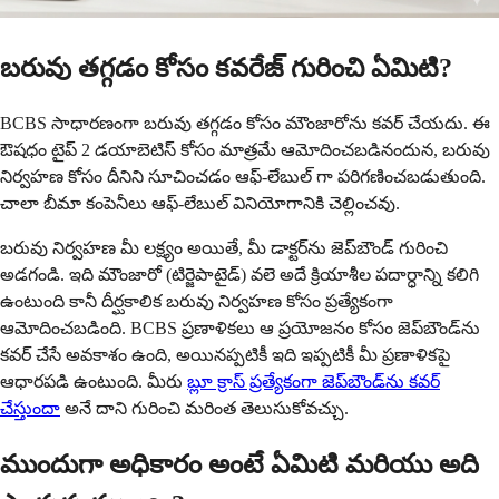
బరువు తగ్గడం కోసం కవరేజ్ గురించి ఏమిటి?
BCBS సాధారణంగా బరువు తగ్గడం కోసం మౌంజారోను కవర్ చేయదు. ఈ
ఔషధం టైప్ 2 డయాబెటిస్ కోసం మాత్రమే ఆమోదించబడినందున, బరువు
నిర్వహణ కోసం దీనిని సూచించడం ఆఫ్-లేబుల్ గా పరిగణించబడుతుంది.
చాలా బీమా కంపెనీలు ఆఫ్-లేబుల్ వినియోగానికి చెల్లించవు.
బరువు నిర్వహణ మీ లక్ష్యం అయితే, మీ డాక్టర్‌ను జెప్‌బౌండ్ గురించి
అడగండి. ఇది మౌంజారో (టిర్జెపాటైడ్) వలె అదే క్రియాశీల పదార్ధాన్ని కలిగి
ఉంటుంది కానీ దీర్ఘకాలిక బరువు నిర్వహణ కోసం ప్రత్యేకంగా
ఆమోదించబడింది. BCBS ప్రణాళికలు ఆ ప్రయోజనం కోసం జెప్‌బౌండ్‌ను
కవర్ చేసే అవకాశం ఉంది, అయినప్పటికీ ఇది ఇప్పటికీ మీ ప్రణాళికపై
ఆధారపడి ఉంటుంది. మీరు
బ్లూ క్రాస్ ప్రత్యేకంగా జెప్‌బౌండ్‌ను కవర్
చేస్తుందా
అనే దాని గురించి మరింత తెలుసుకోవచ్చు.
ముందుగా అధికారం అంటే ఏమిటి మరియు అది