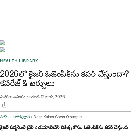
Benchmarks
Stories
FAQ
Sign up / Log in
HEALTH LIBRARY
2026లో కైజర్ ఓజెంపిక్‌ను కవర్ చేస్తుందా?
కవరేజ్ & ఖర్చులు
చివరిగా నవీకరించబడింది
12 జూన్, 2026
హోమ్
ఆరోగ్య బ్లాగ్
Does Kaiser Cover Ozempic
కైజర్ పర్మనెంటే టైప్ 2 డయాబెటిస్ చికిత్స కోసం ఓజెంపిక్‌ను కవర్ చేస్తుంది