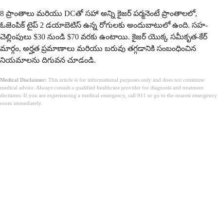
8 ప్రాంతాలు మరియు DCతో సహా అన్ని కైజర్ పర్మనెంటే ప్రాంతాలలో,
ఓజెంపిక్ టైప్ 2 డయాబెటిస్ ఉన్న రోగులకు అందుబాటులో ఉంది. సహ-
చెల్లింపులు $30 నుండి $70 వరకు ఉంటాయి. కైజర్ యొక్క సమీకృత-కేర్
మార్గం, అర్హత ప్రమాణాలు మరియు బరువు తగ్గడానికి సంబంధించిన
నియమాలను దిగువన చూడండి.
Medical Disclaimer:
This article is for informational purposes only and does not constitute
medical advice. Always consult a qualified healthcare provider for diagnosis and treatment
decisions. If you are experiencing a medical emergency, call 911 or go to the nearest emergency
room immediately.