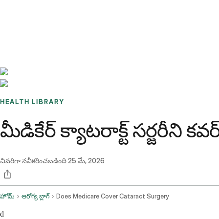
Benchmarks
Stories
FAQ
Sign up / Log in
HEALTH LIBRARY
మీడికేర్ క్యాటరాక్ట్ సర్జరీని క
చివరిగా నవీకరించబడింది
25 మే, 2026
హోమ్
ఆరోగ్య బ్లాగ్
Does Medicare Cover Cataract Surgery
d