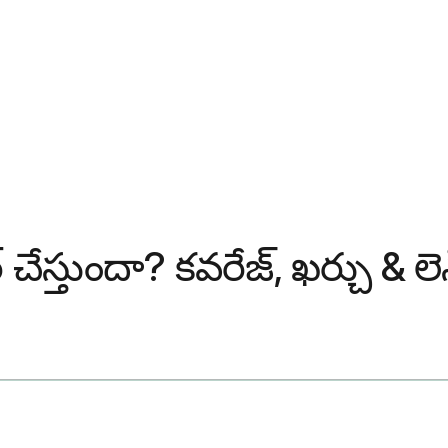
వర్ చేస్తుందా? కవరేజ్, ఖర్చు & ల