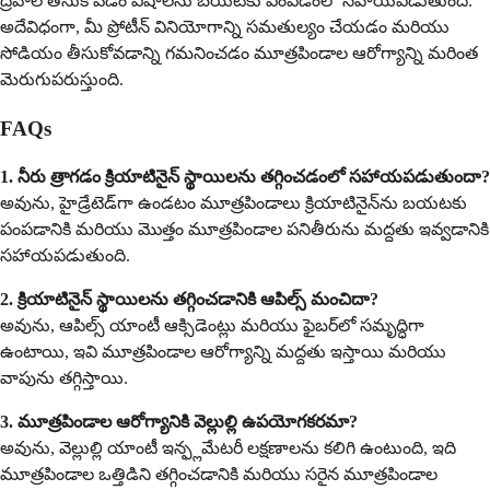
ద్రవాల తీసుకోవడం విషాలను బయటకు పంపడంలో సహాయపడుతుంది.
అదేవిధంగా, మీ ప్రోటీన్ వినియోగాన్ని సమతుల్యం చేయడం మరియు
సోడియం తీసుకోవడాన్ని గమనించడం మూత్రపిండాల ఆరోగ్యాన్ని మరింత
మెరుగుపరుస్తుంది.
FAQs
1. నీరు త్రాగడం క్రియాటినైన్ స్థాయిలను తగ్గించడంలో సహాయపడుతుందా?
అవును, హైడ్రేటెడ్‌గా ఉండటం మూత్రపిండాలు క్రియాటినైన్‌ను బయటకు
పంపడానికి మరియు మొత్తం మూత్రపిండాల పనితీరును మద్దతు ఇవ్వడానికి
సహాయపడుతుంది.
2. క్రియాటినైన్ స్థాయిలను తగ్గించడానికి ఆపిల్స్ మంచిదా?
అవును, ఆపిల్స్ యాంటీ ఆక్సిడెంట్లు మరియు ఫైబర్‌లో సమృద్ధిగా
ఉంటాయి, ఇవి మూత్రపిండాల ఆరోగ్యాన్ని మద్దతు ఇస్తాయి మరియు
వాపును తగ్గిస్తాయి.
3. మూత్రపిండాల ఆరోగ్యానికి వెల్లుల్లి ఉపయోగకరమా?
అవును, వెల్లుల్లి యాంటీ ఇన్ఫ్లమేటరీ లక్షణాలను కలిగి ఉంటుంది, ఇది
మూత్రపిండాల ఒత్తిడిని తగ్గించడానికి మరియు సరైన మూత్రపిండాల