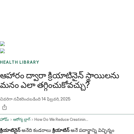
Benchmarks
Stories
FAQ
Sign up / Log in
HEALTH LIBRARY
ఆహారం ద్వారా క్రియాటినైన్ స్థాయిలను
మనం ఎలా తగ్గించుకోవచ్చు?
చివరిగా నవీకరించబడింది
14 ఫిబ్రవరి, 2025
హోమ్
ఆరోగ్య బ్లాగ్
How Do We Reduce Creatinine Levels By Food
క్రియాటినైన్
అనేది కండరాలు
క్రియాటిన్
అనే పదార్థాన్ని విచ్ఛిన్నం