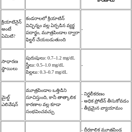
కారణాలు
కండరాలలో క్రియాటిన్
క్రియాటినైన్
విచ్ఛిన్నం వల్ల ఏర్పడిన వ్యర్థ
అంటే
-
పదార్థం, మూత్రపిండాల ద్వారా
ఏమిటి?
ఫిల్టర్ చేయబడుతుంది
పురుషులు: 0.7–1.2 mg/dL
సాధారణ
స్త్రీలు: 0.5–1.0 mg/dL
-
స్థాయిలు
పిల్లలు: 0.3–0.7 mg/dL
మూత్రపిండాల ఒత్తిడిని
- నిర్జలీకరణం
మైల్డ్
సూచిస్తుంది, కానీ తాత్కాలిక
- అధిక ప్రోటీన్ తీసుకోవడం
ఎలివేషన్
కారణాల వల్ల కూడా
- తీవ్రమైన వ్యాయామం
సంభవించవచ్చు
- దీర్ఘకాలిక మూత్రపిండ