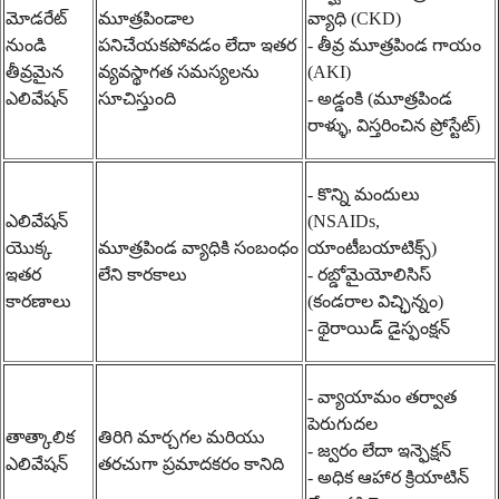
మోడరేట్
మూత్రపిండాల
వ్యాధి (CKD)
నుండి
పనిచేయకపోవడం లేదా ఇతర
- తీవ్ర మూత్రపిండ గాయం
తీవ్రమైన
వ్యవస్థాగత సమస్యలను
(AKI)
ఎలివేషన్
సూచిస్తుంది
- అడ్డంకి (మూత్రపిండ
రాళ్ళు, విస్తరించిన ప్రోస్టేట్)
- కొన్ని మందులు
ఎలివేషన్
(NSAIDs,
యొక్క
మూత్రపిండ వ్యాధికి సంబంధం
యాంటీబయాటిక్స్)
ఇతర
లేని కారకాలు
- రబ్డోమైయోలిసిస్
కారణాలు
(కండరాల విచ్ఛిన్నం)
- థైరాయిడ్ డైస్ఫంక్షన్
- వ్యాయామం తర్వాత
పెరుగుదల
తాత్కాలిక
తిరిగి మార్చగల మరియు
- జ్వరం లేదా ఇన్ఫెక్షన్
ఎలివేషన్
తరచుగా ప్రమాదకరం కానిది
- అధిక ఆహార క్రియాటిన్