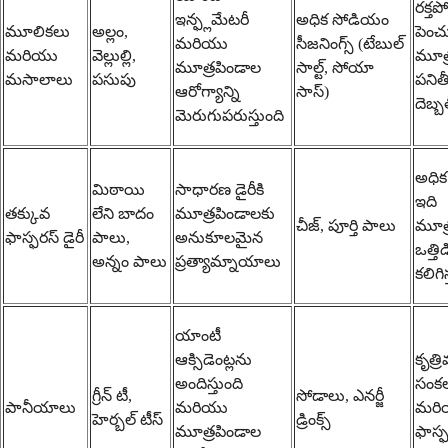
రక్త
ఇన్ఫ్లమేటరీ
అధిక సోడియం
మూలికలు
అల్లం,
పెంచ
మరియు
సీజనింగ్స్ (టేబుల్
మరియు
వెల్లుల్లి,
మూత్
మూత్రపిండాల
సాల్ట్, సోయా
మసాలాలు
పసుపు
పనిత
ఆరోగ్యాన్ని
సాస్)
దెబ్బ
మెరుగుపరుస్తుంది
అధిక
మిఠాయి
సాధారణ డైరీకి
ఇది
తక్కువ
లేని బాదం
మూత్రపిండాలకు
చీజ్, పూర్తి పాలు
మూత్
ఫాస్ఫరస్ డైరీ
పాలు,
అనుకూలమైన
ఒత్తిడ
అన్నం పాలు
ప్రత్యామ్నాయాలు
కలిగిస
యాంటీ
ఆక్సిడెంట్లను
కృత్ర
అందిస్తుంది
సంక
గ్రీన్ టీ,
సోడాలు, ఎనర్జీ
పానీయాలు
మరియు
మరి
హెర్బల్ టీస్
డ్రింక్స్
మూత్రపిండాల
ఫాస్ఫ