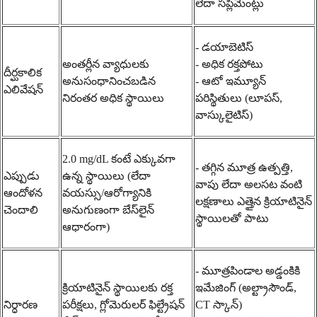
లేదా సప్లిమెంట్లు
- డయాబెటిస్
అంతర్లీన వ్యాధులకు
- అధిక రక్తపోటు
దీర్ఘకాలిక
అనుసంధానించబడిన
- ఆటో ఇమ్యూన్
ఎలివేషన్
నిరంతర అధిక స్థాయిలు
పరిస్థితులు (లూపస్,
వాస్కులైటిస్)
2.0 mg/dL కంటే ఎక్కువగా
- తగ్గిన మూత్ర ఉత్పత్తి,
ఎప్పుడు
ఉన్న స్థాయిలు (లేదా
వాపు లేదా అలసట వంటి
ఆందోళన
వయస్సు/ఆరోగ్యానికి
లక్షణాలు ఎత్తైన క్రియాటినైన్
చెందాలి
అనుగుణంగా బేస్‌లైన్
స్థాయిలతో పాటు
ఆధారంగా)
- మూత్రపిండాల అడ్డంకికి
క్రియాటినైన్ స్థాయిలకు రక్త
ఇమేజింగ్ (అల్ట్రాసౌండ్,
నిర్ధారణ
పరీక్షలు, గ్లోమెరులర్ ఫిల్ట్రేషన్
CT స్కాన్)