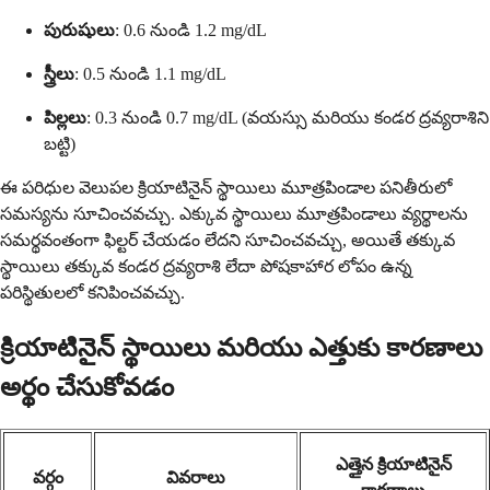
పురుషులు
: 0.6 నుండి 1.2 mg/dL
స్త్రీలు
: 0.5 నుండి 1.1 mg/dL
పిల్లలు
: 0.3 నుండి 0.7 mg/dL (వయస్సు మరియు కండర ద్రవ్యరాశిని
బట్టి)
ఈ పరిధుల వెలుపల క్రియాటినైన్ స్థాయిలు మూత్రపిండాల పనితీరులో
సమస్యను సూచించవచ్చు. ఎక్కువ స్థాయిలు మూత్రపిండాలు వ్యర్థాలను
సమర్థవంతంగా ఫిల్టర్ చేయడం లేదని సూచించవచ్చు, అయితే తక్కువ
స్థాయిలు తక్కువ కండర ద్రవ్యరాశి లేదా పోషకాహార లోపం ఉన్న
పరిస్థితులలో కనిపించవచ్చు.
క్రియాటినైన్ స్థాయిలు మరియు ఎత్తుకు కారణాలు
అర్థం చేసుకోవడం
ఎత్తైన క్రియాటినైన్
వర్గం
వివరాలు