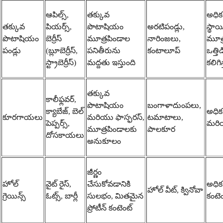
ఆపిల్స్,
తక్కువ
అధి
తక్కువ
పియర్స్,
పొటాషియం
అరటిపండ్లు,
స్థా
పొటాషియం
బెర్రీస్
మూత్రపిండాల
నారింజలు,
మూత్
పండ్లు
(బ్లూబెర్రీస్,
పనితీరును
కంటాలూప్
ఒత్తిడ
స్ట్రాబెర్రీస్)
మద్దతు ఇస్తుంది
కలిగి
తక్కువ
కాలీఫ్లవర్,
పొటాషియం
బంగాళాదుంపలు,
క్యాబేజ్, బెల్
అధి
కూరగాయలు
మరియు ఫాస్ఫరస్,
టమాటాలు,
పెప్పర్స్,
మరియ
మూత్రపిండాలకు
పాలకూర
దోసకాయలు
అనుకూలం
జీర్ణం
హోల్
వైట్ రైస్,
చేసుకోవడానికి
అధిక
హోల్ వీట్, క్వినోవా
గ్రెయిన్స్
ఓట్స్, బార్లీ
సులభం, మితమైన
కంటె
ప్రోటీన్ కంటెంట్