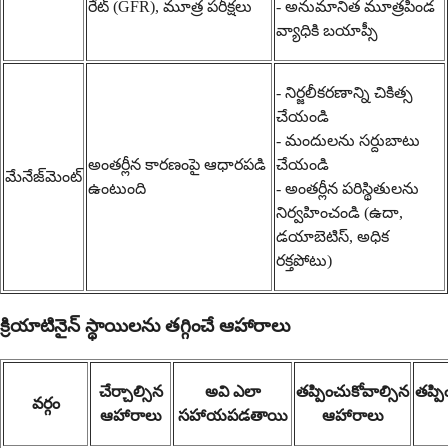
రేట్ (GFR), మూత్ర పరీక్షలు
- అనుమానిత మూత్రపిండ
వ్యాధికి బయాప్సీ
- నిర్జలీకరణాన్ని చికిత్స
చేయండి
- మందులను సర్దుబాటు
అంతర్లీన కారణంపై ఆధారపడి
చేయండి
మేనేజ్‌మెంట్
ఉంటుంది
- అంతర్లీన పరిస్థితులను
నిర్వహించండి (ఉదా,
డయాబెటిస్, అధిక
రక్తపోటు)
క్రియాటినైన్ స్థాయిలను తగ్గించే ఆహారాలు
చేర్చాల్సిన
అవి ఎలా
తప్పించుకోవాల్సిన
తప్ప
వర్గం
ఆహారాలు
సహాయపడతాయి
ఆహారాలు