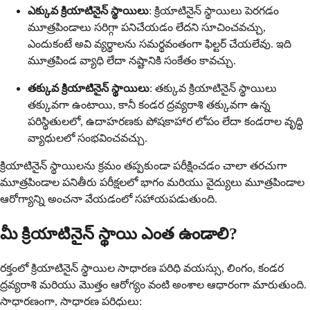
ఎక్కువ క్రియాటినైన్ స్థాయిలు
: క్రియాటినైన్ స్థాయిలు పెరగడం
మూత్రపిండాలు సరిగ్గా పనిచేయడం లేదని సూచించవచ్చు,
ఎందుకంటే అవి వ్యర్థాలను సమర్థవంతంగా ఫిల్టర్ చేయలేవు. ఇది
మూత్రపిండ వ్యాధి లేదా నష్టానికి సంకేతం కావచ్చు.
తక్కువ క్రియాటినైన్ స్థాయిలు
: తక్కువ క్రియాటినైన్ స్థాయిలు
తక్కువగా ఉంటాయి, కానీ కండర ద్రవ్యరాశి తక్కువగా ఉన్న
పరిస్థితులలో, ఉదాహరణకు పోషకాహార లోపం లేదా కండరాల వృద్ధి
వ్యాధులలో సంభవించవచ్చు.
క్రియాటినైన్ స్థాయిలను క్రమం తప్పకుండా పరీక్షించడం చాలా తరచుగా
మూత్రపిండాల పనితీరు పరీక్షలలో భాగం మరియు వైద్యులు మూత్రపిండాల
ఆరోగ్యాన్ని అంచనా వేయడంలో సహాయపడుతుంది.
మీ క్రియాటినైన్ స్థాయి ఎంత ఉండాలి?
రక్తంలో క్రియాటినైన్ స్థాయిల సాధారణ పరిధి వయస్సు, లింగం, కండర
ద్రవ్యరాశి మరియు మొత్తం ఆరోగ్యం వంటి అంశాల ఆధారంగా మారుతుంది.
సాధారణంగా, సాధారణ పరిధులు: