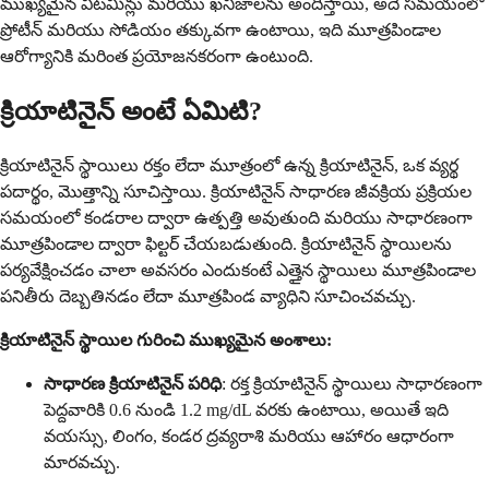
ముఖ్యమైన విటమిన్లు మరియు ఖనిజాలను అందిస్తాయి, అదే సమయంలో
ప్రోటీన్ మరియు సోడియం తక్కువగా ఉంటాయి, ఇది మూత్రపిండాల
ఆరోగ్యానికి మరింత ప్రయోజనకరంగా ఉంటుంది.
క్రియాటినైన్ అంటే ఏమిటి?
క్రియాటినైన్ స్థాయిలు రక్తం లేదా మూత్రంలో ఉన్న క్రియాటినైన్, ఒక వ్యర్థ
పదార్థం, మొత్తాన్ని సూచిస్తాయి. క్రియాటినైన్ సాధారణ జీవక్రియ ప్రక్రియల
సమయంలో కండరాల ద్వారా ఉత్పత్తి అవుతుంది మరియు సాధారణంగా
మూత్రపిండాల ద్వారా ఫిల్టర్ చేయబడుతుంది. క్రియాటినైన్ స్థాయిలను
పర్యవేక్షించడం చాలా అవసరం ఎందుకంటే ఎత్తైన స్థాయిలు మూత్రపిండాల
పనితీరు దెబ్బతినడం లేదా మూత్రపిండ వ్యాధిని సూచించవచ్చు.
క్రియాటినైన్ స్థాయిల గురించి ముఖ్యమైన అంశాలు:
సాధారణ క్రియాటినైన్ పరిధి
: రక్త క్రియాటినైన్ స్థాయిలు సాధారణంగా
పెద్దవారికి 0.6 నుండి 1.2 mg/dL వరకు ఉంటాయి, అయితే ఇది
వయస్సు, లింగం, కండర ద్రవ్యరాశి మరియు ఆహారం ఆధారంగా
మారవచ్చు.