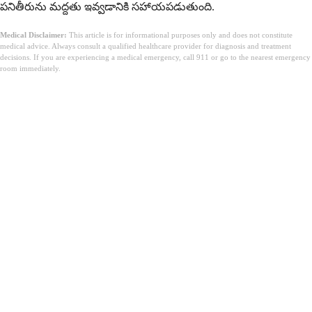
పనితీరును మద్దతు ఇవ్వడానికి సహాయపడుతుంది.
Medical Disclaimer:
This article is for informational purposes only and does not constitute
medical advice. Always consult a qualified healthcare provider for diagnosis and treatment
decisions. If you are experiencing a medical emergency, call 911 or go to the nearest emergency
room immediately.