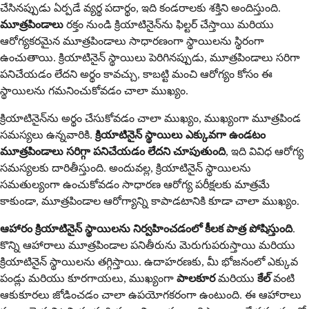
చేసినప్పుడు ఏర్పడే వ్యర్థ పదార్థం, ఇది కండరాలకు శక్తిని అందిస్తుంది.
మూత్రపిండాలు
రక్తం నుండి క్రియాటినైన్‌ను ఫిల్టర్ చేస్తాయి మరియు
ఆరోగ్యకరమైన మూత్రపిండాలు సాధారణంగా స్థాయిలను స్థిరంగా
ఉంచుతాయి. క్రియాటినైన్ స్థాయిలు పెరిగినప్పుడు, మూత్రపిండాలు సరిగా
పనిచేయడం లేదని అర్థం కావచ్చు, కాబట్టి మంచి ఆరోగ్యం కోసం ఈ
స్థాయిలను గమనించుకోవడం చాలా ముఖ్యం.
క్రియాటినైన్‌ను అర్థం చేసుకోవడం చాలా ముఖ్యం, ముఖ్యంగా మూత్రపిండ
సమస్యలు ఉన్నవారికి.
క్రియాటినైన్ స్థాయిలు ఎక్కువగా ఉండటం
మూత్రపిండాలు సరిగ్గా పనిచేయడం లేదని చూపుతుంది
, ఇది వివిధ ఆరోగ్య
సమస్యలకు దారితీస్తుంది. అందువల్ల, క్రియాటినైన్ స్థాయిలను
సమతుల్యంగా ఉంచుకోవడం సాధారణ ఆరోగ్య పరీక్షలకు మాత్రమే
కాకుండా, మూత్రపిండాల ఆరోగ్యాన్ని కాపాడటానికి కూడా చాలా ముఖ్యం.
ఆహారం క్రియాటినైన్ స్థాయిలను నిర్వహించడంలో కీలక పాత్ర పోషిస్తుంది
.
కొన్ని ఆహారాలు మూత్రపిండాల పనితీరును మెరుగుపరుస్తాయి మరియు
క్రియాటినైన్ స్థాయిలను తగ్గిస్తాయి. ఉదాహరణకు, మీ భోజనంలో ఎక్కువ
పండ్లు మరియు కూరగాయలు, ముఖ్యంగా
పాలకూర
మరియు
కేల్
వంటి
ఆకుకూరలు జోడించడం చాలా ఉపయోగకరంగా ఉంటుంది. ఈ ఆహారాలు