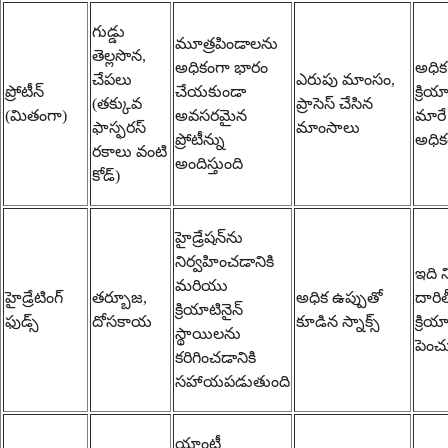
గుడ్డు
మూత్రపిండాలను
తెల్లసొన,
అధికంగా భారం
అధిక
చేపలు
ఎరుపు మాంసం,
ప్రోటీన్
చేయకుండా
క్రియ
(తక్కువ
ప్రాసెస్ చేసిన
(మితంగా)
అవసరమైన
మారే 
ఫాస్ఫరస్
మాంసాలు
ప్రోటీన్ను
అధిక
రకాలు వంటి
అందిస్తుంది
కోడ్)
హైడ్రేషన్‌ను
నిర్వహించడానికి
ఇది న
మరియు
హైడ్రేటింగ్
తర్బూజ,
అధిక ఉప్పుతో
దారిత
క్రియాటినైన్
ఫుడ్స్
దోసకాయ
కూడిన స్నాక్స్
క్రియ
స్థాయిలను
పెంచ
కరిగించడానికి
సహాయపడుతుంది
యాంటీ