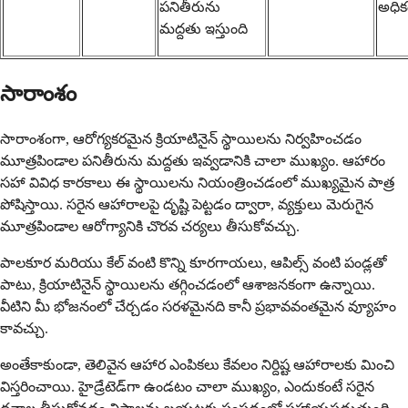
పనితీరును
అధిక
మద్దతు ఇస్తుంది
సారాంశం
సారాంశంగా, ఆరోగ్యకరమైన క్రియాటినైన్ స్థాయిలను నిర్వహించడం
మూత్రపిండాల పనితీరును మద్దతు ఇవ్వడానికి చాలా ముఖ్యం. ఆహారం
సహా వివిధ కారకాలు ఈ స్థాయిలను నియంత్రించడంలో ముఖ్యమైన పాత్ర
పోషిస్తాయి. సరైన ఆహారాలపై దృష్టి పెట్టడం ద్వారా, వ్యక్తులు మెరుగైన
మూత్రపిండాల ఆరోగ్యానికి చొరవ చర్యలు తీసుకోవచ్చు.
పాలకూర మరియు కేల్ వంటి కొన్ని కూరగాయలు, ఆపిల్స్ వంటి పండ్లతో
పాటు, క్రియాటినైన్ స్థాయిలను తగ్గించడంలో ఆశాజనకంగా ఉన్నాయి.
వీటిని మీ భోజనంలో చేర్చడం సరళమైనది కానీ ప్రభావవంతమైన వ్యూహం
కావచ్చు.
అంతేకాకుండా, తెలివైన ఆహార ఎంపికలు కేవలం నిర్దిష్ట ఆహారాలకు మించి
విస్తరించాయి. హైడ్రేటెడ్‌గా ఉండటం చాలా ముఖ్యం, ఎందుకంటే సరైన