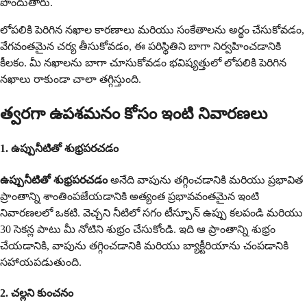
పొందుతారు.
లోపలికి పెరిగిన నఖాల కారణాలు మరియు సంకేతాలను అర్థం చేసుకోవడం,
వేగవంతమైన చర్య తీసుకోవడం, ఈ పరిస్థితిని బాగా నిర్వహించడానికి
కీలకం. మీ నఖాలను బాగా చూసుకోవడం భవిష్యత్తులో లోపలికి పెరిగిన
నఖాలు రాకుండా చాలా తగ్గిస్తుంది.
త్వరగా ఉపశమనం కోసం ఇంటి నివారణలు
1. ఉప్పునీటితో శుభ్రపరచడం
ఉప్పునీటితో శుభ్రపరచడం
అనేది వాపును తగ్గించడానికి మరియు ప్రభావిత
ప్రాంతాన్ని శాంతింపజేయడానికి అత్యంత ప్రభావవంతమైన ఇంటి
నివారణలలో ఒకటి. వెచ్చని నీటిలో సగం టీస్పూన్ ఉప్పు కలపండి మరియు
30 సెకన్ల పాటు మీ నోటిని శుభ్రం చేసుకోండి. ఇది ఆ ప్రాంతాన్ని శుభ్రం
చేయడానికి, వాపును తగ్గించడానికి మరియు బ్యాక్టీరియాను చంపడానికి
సహాయపడుతుంది.
2. చల్లని కుంచనం