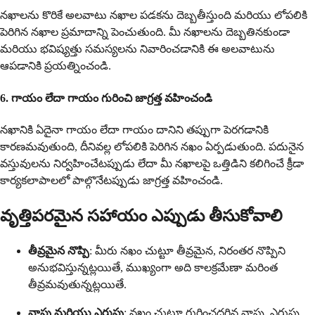
నఖాలను కొరికే అలవాటు నఖాల పడకను దెబ్బతీస్తుంది మరియు లోపలికి
పెరిగిన నఖాల ప్రమాదాన్ని పెంచుతుంది. మీ నఖాలను దెబ్బతినకుండా
మరియు భవిష్యత్తు సమస్యలను నివారించడానికి ఈ అలవాటును
ఆపడానికి ప్రయత్నించండి.
6. గాయం లేదా గాయం గురించి జాగ్రత్త వహించండి
నఖానికి ఏదైనా గాయం లేదా గాయం దానిని తప్పుగా పెరగడానికి
కారణమవుతుంది, దీనివల్ల లోపలికి పెరిగిన నఖం ఏర్పడుతుంది. పదునైన
వస్తువులను నిర్వహించేటప్పుడు లేదా మీ నఖాలపై ఒత్తిడిని కలిగించే క్రీడా
కార్యకలాపాలలో పాల్గొనేటప్పుడు జాగ్రత్త వహించండి.
వృత్తిపరమైన సహాయం ఎప్పుడు తీసుకోవాలి
తీవ్రమైన నొప్పి
: మీరు నఖం చుట్టూ తీవ్రమైన, నిరంతర నొప్పిని
అనుభవిస్తున్నట్లయితే, ముఖ్యంగా అది కాలక్రమేణా మరింత
తీవ్రమవుతున్నట్లయితే.
వాపు మరియు ఎరుపు
: నఖం చుట్టూ గుర్తించదగిన వాపు, ఎరుపు