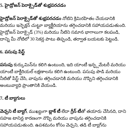
5. హైడ్రోజన్ పెరాక్సైడ్‌తో శుభ్రపరచడం
హైడ్రోజన్ పెరాక్సైడ్‌తో శుభ్రపరచడం
నోటిని క్రిమిరహితం చేయడానికి
మరియు ఇన్ఫెక్షన్ చుట్టూ బ్యాక్టీరియాను తగ్గించడానికి సహాయపడుతుంది.
హైడ్రోజన్ పెరాక్సైడ్ (3%) మరియు నీటిని సమాన భాగాలుగా కలపండి,
దాన్ని మీ నోటిలో 30 సెకన్ల పాటు తిప్పండి, తర్వాత బయటకు పెట్టండి.
6. పసుపు పేస్ట్
పసుపు
కుర్కుమిన్‌ను కలిగి ఉంటుంది, ఇది యాంటీ ఇన్ఫ్లమేటరీ మరియు
యాంటీ బాక్టీరియల్ లక్షణాలను కలిగి ఉంటుంది. పసుపు పొడి మరియు
నీటితో పేస్ట్ చేసి, వాపును తగ్గించడానికి మరియు నొప్పిని తగ్గించడానికి
అంటువ్యాధి ప్రాంతానికి వేయండి.
7. టీ బ్యాగులు
వెచ్చని టీ బ్యాగ్
, ముఖ్యంగా
బ్లాక్ టీ
లేదా
గ్రీన్ టీ
తో తయారు చేసినది, దాని
సహజ టానిన్ల కారణంగా నొప్పి మరియు వాపును తగ్గించడానికి
సహాయపడుతుంది. ఉపశమనం కోసం వెచ్చని, తడి టీ బ్యాగ్‌ను