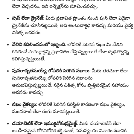
లేదా వెచ్చదనం, ఇది ఇన్ఫెక్షన్‌ను సూచించవచ్చు.
పుస్ లేదా డ్రైనేజ్
: మీరు ప్రభావిత ప్రాంతం నుండి పుస్ లేదా ఏదైనా
డ్రైనేజ్‌ను చూసినట్లయితే, అది అంటువ్యాధి కావచ్చు మరియు వైద్య
చికిత్స అవసరం.
వేలిని కదిలించడంలో ఇబ్బంది
: లోపలికి పెరిగిన నఖం మీ వేలిని
కదిలించే సామర్థ్యాన్ని ప్రభావితం చేస్తున్నట్లయితే లేదా దృఢత్వాన్ని
కలిగిస్తున్నట్లయితే.
పునరావృతమయ్యే లోపలికి పెరిగిన నఖాలు
: మీరు తరచుగా లేదా
పునరావృతమయ్యే లోపలికి పెరిగిన నఖాలను
అనుభవిస్తున్నట్లయితే, సరైన చికిత్స కోసం వృత్తిపరమైన సహాయం
అవసరం కావచ్చు.
నఖం వైకల్యం
: లోపలికి పెరిగిన పరిస్థితి కారణంగా నఖం వైకల్యం,
మందపాటి లేదా రంగు మారినట్లయితే.
డయాబెటిక్ లేదా ఇమ్యునోకంప్రమైజ్డ్
: మీకు డయాబెటిస్ లేదా
బలహీనమైన రోగనిరోధక శక్తి ఉంటే, సమస్యలను నివారించడానికి