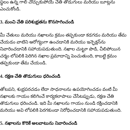
స్థలం ఉన్న గాలి చొచ్చుకుపోయే చేతి తొడుగులు మరియు బూట్లను
ఎంచుకోండి.
3. మంచి చేతి పరిశుభ్రతను కొనసాగించండి
మీ చేతులు మరియు నఖాలను క్రమం తప్పకుండా కడగడం మరియు తేమ
చేయడం వాటిని ఆరోగ్యంగా ఉంచడానికి మరియు ఇన్ఫెక్షన్‌ను
నివారించడానికి సహాయపడుతుంది. నఖాల చుట్టూ పొడి, చీలిపోయిన
చర్మం లోపలికి పెరిగిన నఖాల ప్రమాదాన్ని పెంచుతుంది, కాబట్టి క్రమం
తప్పకుండా తేమ చేయండి.
4. రక్షణ చేతి తొడుగులు ధరించండి
తోటపని, శుభ్రపరచడం లేదా సాధనాలను ఉపయోగించడం వంటి మీ
నఖాలకు గాయం కలిగించే కార్యకలాపాలు చేసేటప్పుడు, రక్షణ చేతి
తొడుగులు ధరించండి. ఇది మీ నఖాలను గాయం నుండి రక్షించడానికి
మరియు అవి లోపలికి పెరగకుండా నిరోధించడానికి సహాయపడుతుంది.
5. నఖాలను కొరికే అలవాటును నివారించండి