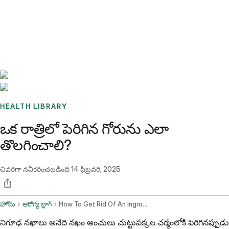
Benchmarks
Stories
FAQ
Sign up / Log in
HEALTH LIBRARY
ఒక రాత్రిలో పెరిగిన గోరును ఎలా
తొలగించాలి?
చివరిగా నవీకరించబడింది
14 ఫిబ్రవరి, 2025
హోమ్
ఆరోగ్య బ్లాగ్
How To Get Rid Of An Ingrown Fingernail Overnight
నిగూఢ నఖాలు అనేది నఖం అంచులు చుట్టుపక్కల చర్మంలోకి పెరిగినప్పుడు