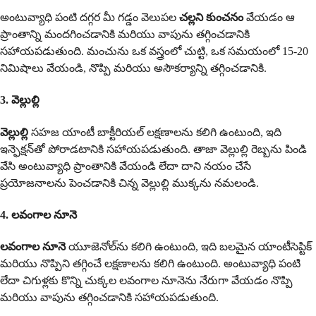
అంటువ్యాధి పంటి దగ్గర మీ గడ్డం వెలుపల
చల్లని కుంచనం
వేయడం ఆ
ప్రాంతాన్ని మందగించడానికి మరియు వాపును తగ్గించడానికి
సహాయపడుతుంది. మంచును ఒక వస్త్రంలో చుట్టి, ఒక సమయంలో 15-20
నిమిషాలు వేయండి, నొప్పి మరియు అసౌకర్యాన్ని తగ్గించడానికి.
3. వెల్లుల్లి
వెల్లుల్లి
సహజ యాంటీ బాక్టీరియల్ లక్షణాలను కలిగి ఉంటుంది, ఇది
ఇన్ఫెక్షన్‌తో పోరాడటానికి సహాయపడుతుంది. తాజా వెల్లుల్లి రెబ్బను పిండి
వేసి అంటువ్యాధి ప్రాంతానికి వేయండి లేదా దాని నయం చేసే
ప్రయోజనాలను పెంచడానికి చిన్న వెల్లుల్లి ముక్కను నమలండి.
4. లవంగాల నూనె
లవంగాల నూనె
యూజెనోల్‌ను కలిగి ఉంటుంది, ఇది బలమైన యాంటీసెప్టిక్
మరియు నొప్పిని తగ్గించే లక్షణాలను కలిగి ఉంటుంది. అంటువ్యాధి పంటి
లేదా చిగుళ్లకు కొన్ని చుక్కల లవంగాల నూనెను నేరుగా వేయడం నొప్పి
మరియు వాపును తగ్గించడానికి సహాయపడుతుంది.