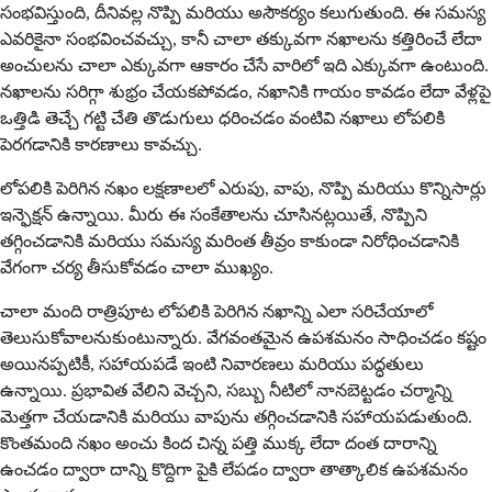
సంభవిస్తుంది, దీనివల్ల నొప్పి మరియు అసౌకర్యం కలుగుతుంది. ఈ సమస్య
ఎవరికైనా సంభవించవచ్చు, కానీ చాలా తక్కువగా నఖాలను కత్తిరించే లేదా
అంచులను చాలా ఎక్కువగా ఆకారం చేసే వారిలో ఇది ఎక్కువగా ఉంటుంది.
నఖాలను సరిగ్గా శుభ్రం చేయకపోవడం, నఖానికి గాయం కావడం లేదా వేళ్లపై
ఒత్తిడి తెచ్చే గట్టి చేతి తొడుగులు ధరించడం వంటివి నఖాలు లోపలికి
పెరగడానికి కారణాలు కావచ్చు.
లోపలికి పెరిగిన నఖం లక్షణాలలో ఎరుపు, వాపు, నొప్పి మరియు కొన్నిసార్లు
ఇన్ఫెక్షన్ ఉన్నాయి. మీరు ఈ సంకేతాలను చూసినట్లయితే, నొప్పిని
తగ్గించడానికి మరియు సమస్య మరింత తీవ్రం కాకుండా నిరోధించడానికి
వేగంగా చర్య తీసుకోవడం చాలా ముఖ్యం.
చాలా మంది రాత్రిపూట లోపలికి పెరిగిన నఖాన్ని ఎలా సరిచేయాలో
తెలుసుకోవాలనుకుంటున్నారు. వేగవంతమైన ఉపశమనం సాధించడం కష్టం
అయినప్పటికీ, సహాయపడే ఇంటి నివారణలు మరియు పద్ధతులు
ఉన్నాయి. ప్రభావిత వేలిని వెచ్చని, సబ్బు నీటిలో నానబెట్టడం చర్మాన్ని
మెత్తగా చేయడానికి మరియు వాపును తగ్గించడానికి సహాయపడుతుంది.
కొంతమంది నఖం అంచు కింద చిన్న పత్తి ముక్క లేదా దంత దారాన్ని
ఉంచడం ద్వారా దాన్ని కొద్దిగా పైకి లేపడం ద్వారా తాత్కాలిక ఉపశమనం