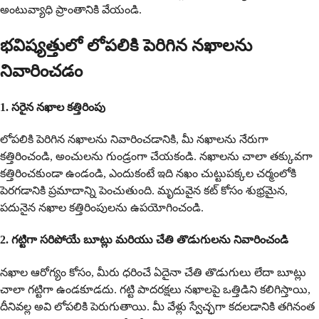
అంటువ్యాధి ప్రాంతానికి వేయండి.
భవిష్యత్తులో లోపలికి పెరిగిన నఖాలను
నివారించడం
1. సరైన నఖాల కత్తిరింపు
లోపలికి పెరిగిన నఖాలను నివారించడానికి, మీ నఖాలను నేరుగా
కత్తిరించండి, అంచులను గుండ్రంగా చేయకండి. నఖాలను చాలా తక్కువగా
కత్తిరించకుండా ఉండండి, ఎందుకంటే ఇది నఖం చుట్టుపక్కల చర్మంలోకి
పెరగడానికి ప్రమాదాన్ని పెంచుతుంది. మృదువైన కట్ కోసం శుభ్రమైన,
పదునైన నఖాల కత్తిరింపులను ఉపయోగించండి.
2. గట్టిగా సరిపోయే బూట్లు మరియు చేతి తొడుగులను నివారించండి
నఖాల ఆరోగ్యం కోసం, మీరు ధరించే ఏదైనా చేతి తొడుగులు లేదా బూట్లు
చాలా గట్టిగా ఉండకూడదు. గట్టి పాదరక్షలు నఖాలపై ఒత్తిడిని కలిగిస్తాయి,
దీనివల్ల అవి లోపలికి పెరుగుతాయి. మీ వేళ్లు స్వేచ్ఛగా కదలడానికి తగినంత