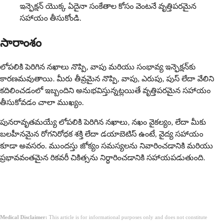
ఇన్ఫెక్షన్ యొక్క ఏదైనా సంకేతాల కోసం వెంటనే వృత్తిపరమైన
సహాయం తీసుకోండి.
సారాంశం
లోపలికి పెరిగిన నఖాలు నొప్పి, వాపు మరియు సంభావ్య ఇన్ఫెక్షన్‌కు
కారణమవుతాయి. మీరు తీవ్రమైన నొప్పి, వాపు, ఎరుపు, పుస్ లేదా వేలిని
కదిలించడంలో ఇబ్బందిని అనుభవిస్తున్నట్లయితే వృత్తిపరమైన సహాయం
తీసుకోవడం చాలా ముఖ్యం.
పునరావృతమయ్యే లోపలికి పెరిగిన నఖాలు, నఖం వైకల్యం, లేదా మీకు
బలహీనమైన రోగనిరోధక శక్తి లేదా డయాబెటిస్ ఉంటే, వైద్య సహాయం
కూడా అవసరం. ముందస్తు జోక్యం సమస్యలను నివారించడానికి మరియు
ప్రభావవంతమైన రికవరీ చికిత్సను నిర్ధారించడానికి సహాయపడుతుంది.
Medical Disclaimer:
This article is for informational purposes only and does not constitute