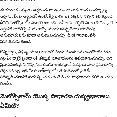
ఈ కలయిక ఎప్పుడు అర్ధవంతంగా ఉంటుందో మీకు కొంత సందర్భాన్ని
ఇస్తాను. మీకు ఆర్థరైటిస్ ఉంటే, కీళ్ల వాపు ఒక రకమైన నొప్పిని కలిగిస్తుంది,
దీనిని మెలోక్సికామ్ ఎదుర్కొంటుంది. కానీ అదే పరిస్థితి నరాల కుదింపు లేదా
నష్టానికి దారితీస్తే, మీరు కాల్చే, మండుతున్న లేదా జలదరింపు
అనుభూతులను కూడా అనుభవించవచ్చు, దీనికి గాబాపెంటిన్
సహాయపడుతుంది.
కొన్నిసార్లు, విభిన్న యంత్రాంగాలతో రెండు మందులను ఉపయోగించడం
వల్ల మీ డాక్టర్ ప్రతిదానికీ తక్కువ మోతాదులను ఉపయోగించవచ్చు. ఇది
ప్రభావవంతమైన నొప్పి నివారణను అందిస్తూనే దుష్ప్రభావాల ప్రమాదాన్ని
తగ్గించవచ్చు. ఇది మీ టూల్‌బాక్స్‌లో ఒకే సాధనంతో ప్రతిదీ
పరిష్కరించడానికి ప్రయత్నించడం కంటే రెండు సాధనాలను కలిగి ఉండటం
వంటిది.
మెలోక్సికామ్ యొక్క సాధారణ దుష్ప్రభావాలు
ఏమిటి?