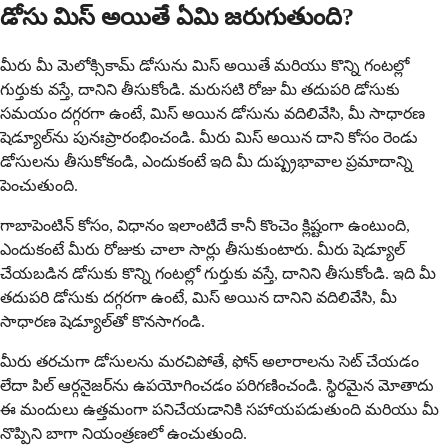
డోసు మిస్ అయితే ఏమి జరుగుతుంది?
మీరు మీ మెలోక్సికామ్ డోసును మిస్ అయితే మరియు కొన్ని గంటల్లో
గుర్తుకు వస్తే, దానిని తీసుకోండి. మరుసటి రోజు మీ తదుపరి డోసుకు
సమయం దగ్గరగా ఉంటే, మిస్ అయిన డోసును వదిలివేసి, మీ సాధారణ
షెడ్యూల్‌ను పునఃప్రారంభించండి. మీరు మిస్ అయిన దాని కోసం రెండు
డోసులను తీసుకోకండి, ఎందుకంటే ఇది మీ దుష్ప్రభావాల ప్రమాదాన్ని
పెంచుతుంది.
గాబాపెంటిన్ కోసం, విధానం ఇలాంటిదే కానీ కొంచెం క్లిష్టంగా ఉంటుంది,
ఎందుకంటే మీరు రోజుకు చాలా సార్లు తీసుకుంటారు. మీరు షెడ్యూల్
చేయబడిన డోసుకు కొన్ని గంటల్లో గుర్తుకు వస్తే, దానిని తీసుకోండి. ఇది మీ
తదుపరి డోసుకు దగ్గరగా ఉంటే, మిస్ అయిన దానిని వదిలివేసి, మీ
సాధారణ షెడ్యూల్‌తో కొనసాగండి.
మీరు తరచుగా డోసులను మరచిపోతే, ఫోన్ అలారాలను సెట్ చేయడం
లేదా పిల్ ఆర్గనైజర్‌ను ఉపయోగించడం పరిగణించండి. స్థిరమైన మోతాదు
ఈ మందులు ఉత్తమంగా పనిచేయడానికి సహాయపడుతుంది మరియు మీ
నొప్పిని బాగా నియంత్రణలో ఉంచుతుంది.