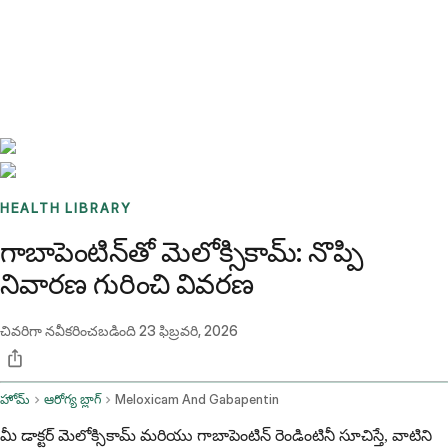
Benchmarks
Stories
FAQ
Sign up / Log in
HEALTH LIBRARY
గాబాపెంటిన్‌తో మెలోక్సికామ్: నొప్పి
నివారణ గురించి వివరణ
చివరిగా నవీకరించబడింది
23 ఫిబ్రవరి, 2026
హోమ్
ఆరోగ్య బ్లాగ్
Meloxicam And Gabapentin
మీ డాక్టర్ మెలోక్సికామ్ మరియు గాబాపెంటిన్ రెండింటినీ సూచిస్తే, వాటిని