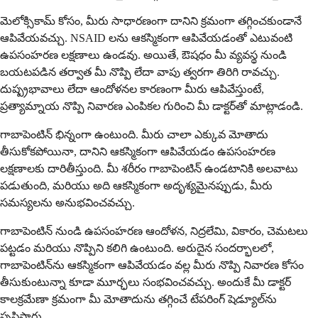
మెలోక్సికామ్ కోసం, మీరు సాధారణంగా దానిని క్రమంగా తగ్గించకుండానే
ఆపివేయవచ్చు. NSAID లను ఆకస్మికంగా ఆపివేయడంతో ఎటువంటి
ఉపసంహరణ లక్షణాలు ఉండవు. అయితే, ఔషధం మీ వ్యవస్థ నుండి
బయటపడిన తర్వాత మీ నొప్పి లేదా వాపు త్వరగా తిరిగి రావచ్చు.
దుష్ప్రభావాలు లేదా ఆందోళనల కారణంగా మీరు ఆపివేస్తుంటే,
ప్రత్యామ్నాయ నొప్పి నివారణ ఎంపికల గురించి మీ డాక్టర్‌తో మాట్లాడండి.
గాబాపెంటిన్ భిన్నంగా ఉంటుంది. మీరు చాలా ఎక్కువ మోతాదు
తీసుకోకపోయినా, దానిని ఆకస్మికంగా ఆపివేయడం ఉపసంహరణ
లక్షణాలకు దారితీస్తుంది. మీ శరీరం గాబాపెంటిన్ ఉండటానికి అలవాటు
పడుతుంది, మరియు అది ఆకస్మికంగా అదృశ్యమైనప్పుడు, మీరు
సమస్యలను అనుభవించవచ్చు.
గాబాపెంటిన్ నుండి ఉపసంహరణ ఆందోళన, నిద్రలేమి, వికారం, చెమటలు
పట్టడం మరియు నొప్పిని కలిగి ఉంటుంది. అరుదైన సందర్భాలలో,
గాబాపెంటిన్‌ను ఆకస్మికంగా ఆపివేయడం వల్ల మీరు నొప్పి నివారణ కోసం
తీసుకుంటున్నా కూడా మూర్ఛలు సంభవించవచ్చు. అందుకే మీ డాక్టర్
కాలక్రమేణా క్రమంగా మీ మోతాదును తగ్గించే టేపరింగ్ షెడ్యూల్‌ను
సృష్టిస్తారు.