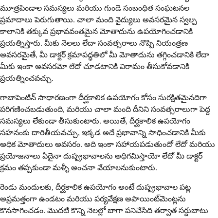
మూత్రపిండాల సమస్యలు మరియు గుండె సంబంధిత సంఘటనల
ప్రమాదాలు పెరుగుతాయి. చాలా మంది వైద్యులు అవసరమైన స్వల్ప
కాలానికి తక్కువ ప్రభావవంతమైన మోతాదును ఉపయోగించడానికి
ప్రయత్నిస్తారు. మీకు నెలలు లేదా సంవత్సరాలు నొప్పి నియంత్రణ
అవసరమైతే, మీ డాక్టర్ క్రమాపద్ధతిలో మీ మోతాదును తగ్గించడానికి లేదా
మీకు ఇంకా అవసరమో లేదో చూడటానికి విరామం తీసుకోవడానికి
ప్రయత్నించవచ్చు.
గాబాపెంటిన్ సాధారణంగా దీర్ఘకాలిక ఉపయోగం కోసం సురక్షితమైనదిగా
పరిగణించబడుతుంది, మరియు చాలా మంది దీనిని సంవత్సరాలుగా పెద్ద
సమస్యలు లేకుండా తీసుకుంటారు. అయితే, దీర్ఘకాలిక ఉపయోగం
సహనంకు దారితీయవచ్చు, ఇక్కడ అదే ప్రభావాన్ని సాధించడానికి మీకు
అధిక మోతాదులు అవసరం. అది ఇంకా సహాయపడుతుందో లేదో మరియు
ప్రయోజనాలు ఏదైనా దుష్ప్రభావాలను అధిగమిస్తాయో లేదో మీ డాక్టర్
క్రమం తప్పకుండా మళ్ళీ అంచనా వేయాలనుకుంటారు.
రెండు మందులకు, దీర్ఘకాలిక ఉపయోగం అంటే దుష్ప్రభావాల పట్ల
అప్రమత్తంగా ఉండటం మరియు పర్యవేక్షణ అపాయింట్‌మెంట్లను
కొనసాగించడం. మొదటి కొన్ని నెలల్లో బాగా పనిచేసేది తర్వాత సర్దుబాటు