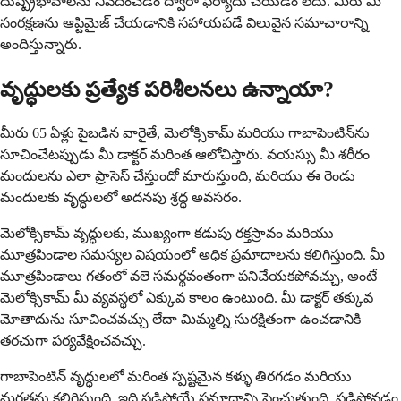
దుష్ప్రభావాలను నివేదించడం ద్వారా ఫిర్యాదు చేయడం లేదు. మీరు మీ
సంరక్షణను ఆప్టిమైజ్ చేయడానికి సహాయపడే విలువైన సమాచారాన్ని
అందిస్తున్నారు.
వృద్ధులకు ప్రత్యేక పరిశీలనలు ఉన్నాయా?
మీరు 65 ఏళ్లు పైబడిన వారైతే, మెలోక్సికామ్ మరియు గాబాపెంటిన్‌ను
సూచించేటప్పుడు మీ డాక్టర్ మరింత ఆలోచిస్తారు. వయస్సు మీ శరీరం
మందులను ఎలా ప్రాసెస్ చేస్తుందో మారుస్తుంది, మరియు ఈ రెండు
మందులకు వృద్ధులలో అదనపు శ్రద్ధ అవసరం.
మెలోక్సికామ్ వృద్ధులకు, ముఖ్యంగా కడుపు రక్తస్రావం మరియు
మూత్రపిండాల సమస్యల విషయంలో అధిక ప్రమాదాలను కలిగిస్తుంది. మీ
మూత్రపిండాలు గతంలో వలె సమర్థవంతంగా పనిచేయకపోవచ్చు, అంటే
మెలోక్సికామ్ మీ వ్యవస్థలో ఎక్కువ కాలం ఉంటుంది. మీ డాక్టర్ తక్కువ
మోతాదును సూచించవచ్చు లేదా మిమ్మల్ని సురక్షితంగా ఉంచడానికి
తరచుగా పర్యవేక్షించవచ్చు.
గాబాపెంటిన్ వృద్ధులలో మరింత స్పష్టమైన కళ్ళు తిరగడం మరియు
మగతను కలిగిస్తుంది, ఇది పడిపోయే ప్రమాదాన్ని పెంచుతుంది. పడిపోవడం