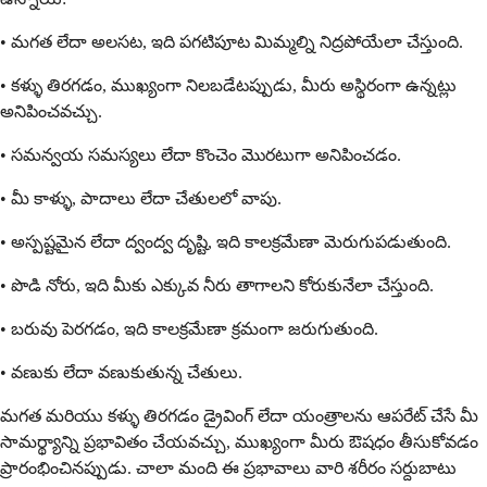
• మగత లేదా అలసట, ఇది పగటిపూట మిమ్మల్ని నిద్రపోయేలా చేస్తుంది.
• కళ్ళు తిరగడం, ముఖ్యంగా నిలబడేటప్పుడు, మీరు అస్థిరంగా ఉన్నట్లు
అనిపించవచ్చు.
• సమన్వయ సమస్యలు లేదా కొంచెం మొరటుగా అనిపించడం.
• మీ కాళ్ళు, పాదాలు లేదా చేతులలో వాపు.
• అస్పష్టమైన లేదా ద్వంద్వ దృష్టి, ఇది కాలక్రమేణా మెరుగుపడుతుంది.
• పొడి నోరు, ఇది మీకు ఎక్కువ నీరు తాగాలని కోరుకునేలా చేస్తుంది.
• బరువు పెరగడం, ఇది కాలక్రమేణా క్రమంగా జరుగుతుంది.
• వణుకు లేదా వణుకుతున్న చేతులు.
మగత మరియు కళ్ళు తిరగడం డ్రైవింగ్ లేదా యంత్రాలను ఆపరేట్ చేసే మీ
సామర్థ్యాన్ని ప్రభావితం చేయవచ్చు, ముఖ్యంగా మీరు ఔషధం తీసుకోవడం
ప్రారంభించినప్పుడు. చాలా మంది ఈ ప్రభావాలు వారి శరీరం సర్దుబాటు