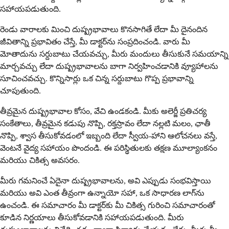
సహాయపడుతుంది.
రెండు వారాలకు మించి దుష్ప్రభావాలు కొనసాగితే లేదా మీ దైనందిన
జీవితాన్ని ప్రభావితం చేస్తే, మీ డాక్టర్‌ను సంప్రదించండి. వారు మీ
మోతాదును సర్దుబాటు చేయవచ్చు, మీరు మందులు తీసుకునే సమయాన్ని
మార్చవచ్చు లేదా దుష్ప్రభావాలను బాగా నిర్వహించడానికి వ్యూహాలను
సూచించవచ్చు. కొన్నిసార్లు ఒక చిన్న సర్దుబాటు గొప్ప ప్రభావాన్ని
చూపుతుంది.
తీవ్రమైన దుష్ప్రభావాల కోసం, వేచి ఉండకండి. మీకు అలెర్జీ ప్రతిచర్య
సంకేతాలు, తీవ్రమైన కడుపు నొప్పి, రక్తస్రావం లేదా నల్లటి మలం, ఛాతీ
నొప్పి, శ్వాస తీసుకోవడంలో ఇబ్బంది లేదా స్వీయ-హాని ఆలోచనలు వస్తే,
వెంటనే వైద్య సహాయం పొందండి. ఈ పరిస్థితులకు తక్షణ మూల్యాంకనం
మరియు చికిత్స అవసరం.
మీరు గమనించే ఏదైనా దుష్ప్రభావాలను, అవి ఎప్పుడు సంభవిస్తాయి
మరియు అవి ఎంత తీవ్రంగా ఉన్నాయో సహా, ఒక సాధారణ లాగ్‌ను
ఉంచండి. ఈ సమాచారం మీ డాక్టర్‌కు మీ చికిత్స గురించి సమాచారంతో
కూడిన నిర్ణయాలు తీసుకోవడానికి సహాయపడుతుంది. మీరు