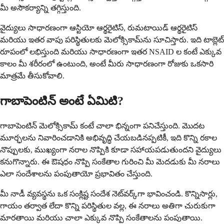
మీ అసౌకర్యాన్ని తగ్గిస్తుంది.
వైద్యులు సాధారణంగా ఆస్టియో ఆర్థరైటిస్, రుమటాయిడ్ ఆర్థరైటిస్
మరియు ఇతర వాపు పరిస్థితులకు మెలోక్సికామ్‌ను సూచిస్తారు. ఇది టాబ్లెట్
రూపంలో లభిస్తుంది మరియు సాధారణంగా ఇతర NSAID ల కంటే ఎక్కువ
కాలం మీ శరీరంలో ఉంటుంది, అంటే మీరు సాధారణంగా రోజుకు ఒకసారి
మాత్రమే తీసుకోవాలి.
గాబాపెంటిన్ అంటే ఏమిటి?
గాబాపెంటిన్ మెలోక్సికామ్ కంటే చాలా భిన్నంగా పనిచేస్తుంది. మొదట
మూర్ఛలను నివారించడానికి అభివృద్ధి చేయబడినప్పటికీ, ఇది కొన్ని రకాల
నొప్పులకు, ముఖ్యంగా నరాల నొప్పికి కూడా సహాయపడుతుందని వైద్యులు
కనుగొన్నారు. ఈ ఔషధం నొప్పి సంకేతాల గురించి మీ మెదడుకు మీ నరాలు
ఎలా సందేశాలను పంపుతాయో ప్రభావితం చేస్తుంది.
మీ నాడీ వ్యవస్థను ఒక సంక్లిష్ట సందేశ నెట్‌వర్క్‌గా భావించండి. కొన్నిసార్లు,
గాయం తర్వాత లేదా కొన్ని పరిస్థితుల వల్ల, ఈ నరాలు అతిగా చురుకుగా
మారతాయి మరియు చాలా ఎక్కువ నొప్పి సంకేతాలను పంపుతాయి.