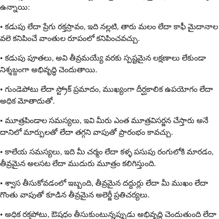
ఉన్నాయి:
• కడుపు లేదా ప్రేగు రక్తస్రావం, ఇది నల్లటి, తారు మలం లేదా కాఫీ మైదానాల
వలె కనిపించే వాంతుల రూపంలో కనిపించవచ్చు.
• కడుపు పూతలు, అవి తీవ్రమయ్యే వరకు స్పష్టమైన లక్షణాలు లేకుండా
నిశ్శబ్దంగా అభివృద్ధి చెందుతాయి.
• గుండెపోటు లేదా స్ట్రోక్ ప్రమాదం, ముఖ్యంగా దీర్ఘకాలిక ఉపయోగం లేదా
అధిక మోతాదుతో.
• మూత్రపిండాల సమస్యలు, ఇవి మీరు ఎంత మూత్రవిసర్జన చేస్తారు అనే
దానిలో మార్పులతో లేదా తగ్గని వాపుతో ప్రారంభం కావచ్చు.
• కాలేయ సమస్యలు, ఇది మీ చర్మం లేదా కళ్ళ పసుపు రంగులోకి మారడం,
తీవ్రమైన అలసట లేదా ముదురు మూత్రం కలిగిస్తుంది.
• శ్వాస తీసుకోవడంలో ఇబ్బంది, తీవ్రమైన దద్దుర్లు లేదా మీ ముఖం లేదా
గొంతు వాపుతో కూడిన తీవ్రమైన అలెర్జీ ప్రతిచర్యలు.
• అధిక రక్తపోటు, ఔషధం తీసుకుంటున్నప్పుడు అభివృద్ధి చెందుతుంది లేదా