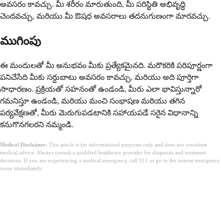
అవసరం కావచ్చు. మీ శరీరం మారుతుంది, మీ పరిస్థితి అభివృద్ధి
చెందవచ్చు, మరియు మీ ఔషధ అవసరాలు తదనుగుణంగా మారవచ్చు.
ముగింపు
ఈ మందులతో మీ అనుభవం మీకు ప్రత్యేకమైనది. మరొకరికి పరిపూర్ణంగా
పనిచేసేది మీకు సర్దుబాటు అవసరం కావచ్చు, మరియు అది పూర్తిగా
సాధారణం. ప్రక్రియతో సహనంతో ఉండండి, మీరు ఎలా భావిస్తున్నారో
గమనిస్తూ ఉండండి, మరియు మంచి సంభాషణ మరియు తగిన
పర్యవేక్షణతో, మీరు మెరుగుపడటానికి సహాయపడే సరైన విధానాన్ని
కనుగొనగలరని నమ్మండి.
Medical Disclaimer:
This article is for informational purposes only and does not constitute
medical advice. Always consult a qualified healthcare provider for diagnosis and treatment
decisions. If you are experiencing a medical emergency, call 911 or go to the nearest emergency
room immediately.