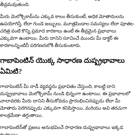
తీవ్రమవుతుంది.
మీరు మెలోక్సికామ్‌ను ఎక్కువ కాలం తీసుకుంటే, అధిక మోతాదులను
ఉపయోగిస్తే, లేదా గుండె జబ్బులు, మూత్రపిండాల సమస్యలు లేదా పూతల
చరిత్ర వంటి కొన్ని ప్రమాద కారకాలు ఉంటే ఈ తీవ్రమైన ప్రభావాలు
ఎక్కువగా ఉంటాయి. మీరు దానిని సూచించే ముందు మీ డాక్టర్ ఈ
కారకాలన్నింటినీ పరిగణనలోకి తీసుకుంటారు.
గాబాపెంటిన్ యొక్క సాధారణ దుష్ప్రభావాలు
ఏమిటి?
గాబాపెంటిన్ మీ నాడీ వ్యవస్థను ప్రభావితం చేస్తుంది, కాబట్టి దాని
దుష్ప్రభావాలు మెలోక్సికామ్ నుండి భిన్నంగా ఉంటాయి. ఈ ప్రభావాలలో
చాలావరకు మీరు దానిని తీసుకోవడం ప్రారంభించినప్పుడు లేదా మీ
మోతాదు పెరిగినప్పుడు ఎక్కువగా కనిపిస్తాయి, మరియు అవి తరచుగా
కాలక్రమేణా తగ్గుతాయి.
గాబాపెంటిన్‌తో ప్రజలు అనుభవించే సాధారణ దుష్ప్రభావాలు ఇక్కడ
ఉన్నాయి: