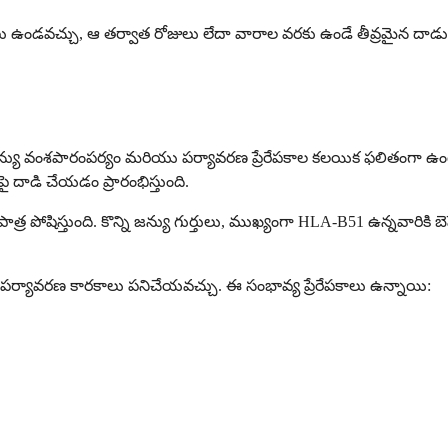
కాలాలు ఉండవచ్చు, ఆ తర్వాత రోజులు లేదా వారాల వరకు ఉండే తీవ్రమైన దా
 జన్యు వంశపారంపర్యం మరియు పర్యావరణ ప్రేరేపకాల కలయిక ఫలితంగా ఉంటు
దాడి చేయడం ప్రారంభిస్తుంది.
న పాత్ర పోషిస్తుంది. కొన్ని జన్యు గుర్తులు, ముఖ్యంగా HLA-B51 ఉన్నవారికి
గా పర్యావరణ కారకాలు పనిచేయవచ్చు. ఈ సంభావ్య ప్రేరేపకాలు ఉన్నాయి: