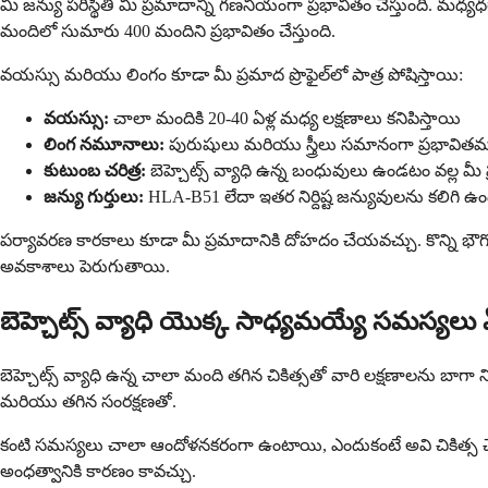
మీ జన్యు పరిస్థితి మీ ప్రమాదాన్ని గణనీయంగా ప్రభావితం చేస్తుంది. మధ్
మందిలో సుమారు 400 మందిని ప్రభావితం చేస్తుంది.
వయస్సు మరియు లింగం కూడా మీ ప్రమాద ప్రొఫైల్‌లో పాత్ర పోషిస్తాయి:
వయస్సు:
చాలా మందికి 20-40 ఏళ్ల మధ్య లక్షణాలు కనిపిస్తాయి
లింగ నమూనాలు:
పురుషులు మరియు స్త్రీలు సమానంగా ప్రభావిత
కుటుంబ చరిత్ర:
బెహ్చెట్స్ వ్యాధి ఉన్న బంధువులు ఉండటం వల్ల మీ
జన్యు గుర్తులు:
HLA-B51 లేదా ఇతర నిర్దిష్ట జన్యువులను కలిగి ఉ
పర్యావరణ కారకాలు కూడా మీ ప్రమాదానికి దోహదం చేయవచ్చు. కొన్ని భౌగోళ
అవకాశాలు పెరుగుతాయి.
బెహ్చెట్స్ వ్యాధి యొక్క సాధ్యమయ్యే సమస్యలు
బెహ్చెట్స్ వ్యాధి ఉన్న చాలా మంది తగిన చికిత్సతో వారి లక్షణాలను బాగ
మరియు తగిన సంరక్షణతో.
కంటి సమస్యలు చాలా ఆందోళనకరంగా ఉంటాయి, ఎందుకంటే అవి చికిత్స చేయకపో
అంధత్వానికి కారణం కావచ్చు.