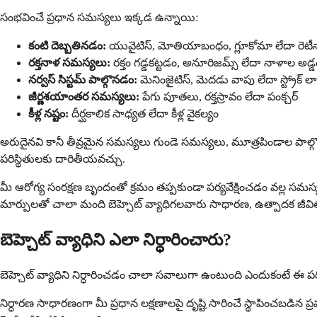
సంభవించే ప్రధాన సమస్యలు ఇక్కడ ఉన్నాయి:
కంటి దెబ్బతినడం:
యువైటిస్, మోతియాబంధం, గ్లూకోమా లేదా రెటీ
రక్తనాళ సమస్యలు:
రక్తం గడ్డకట్టడం, అనూరిజమ్స్ లేదా నాళాల అడ్
నర్వస్ సిస్టమ్ పాల్గొనడం:
మెనింజైటిస్, మెదడు వాపు లేదా స్ట్రోక్ ల
జీర్ణశయాంతర సమస్యలు:
పేగు పూతలు, రక్తస్రావం లేదా పంక్చర్
కీళ్ల నష్టం:
దీర్ఘకాలిక సాధ్యత లేదా కీళ్ల వైకల్యం
అరుదైనవి కానీ తీవ్రమైన సమస్యలు గుండె సమస్యలు, మూత్రపిండాల పాల్గొనడ
పరిస్థితులకు దారితీయవచ్చు.
మీ ఆరోగ్య సంరక్షణ బృందంతో క్రమం తప్పకుండా పర్యవేక్షించడం వల్ల స
మార్పులతో చాలా మంది బెహ్చెట్ వ్యాధిగలవారు సాధారణ, ఉత్పాదక జీవ
బెహ్చెట్ వ్యాధిని ఎలా నిర్ధారించారు?
బెహ్చెట్ వ్యాధిని నిర్ధారించడం చాలా సవాలుగా ఉంటుంది ఎందుకంటే ఈ పరిస్థి
నిర్ధారణ సాధారణంగా మీ ప్రధాన లక్షణాలపై దృష్టి సారించే స్థాపించబ