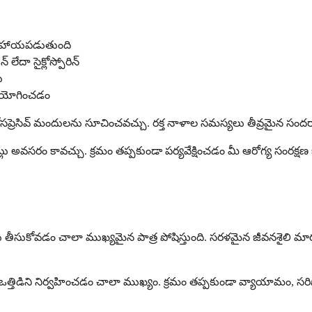
ో సహాయపడుతుంది
 లేదా సైక్లోస్పోరిన్
ు
పయోగించడం
ునోసప్రెసివ్ మందులను సూచించవచ్చు. రక్త నాళాల సమస్యలు తీవ్రమైన సందర్భ
్లు అవసరం కావచ్చు. క్రమం తప్పకుండా పర్యవేక్షించడం మీ ఆరోగ్య సంరక్
గ్రత్తలు తీసుకోవడం చాలా ముఖ్యమైన పాత్ర పోషిస్తుంది. సరళమైన జీవనశైలి
ట్టి ఒత్తిడిని నిర్వహించడం చాలా ముఖ్యం. క్రమం తప్పకుండా వ్యాయామం, సర