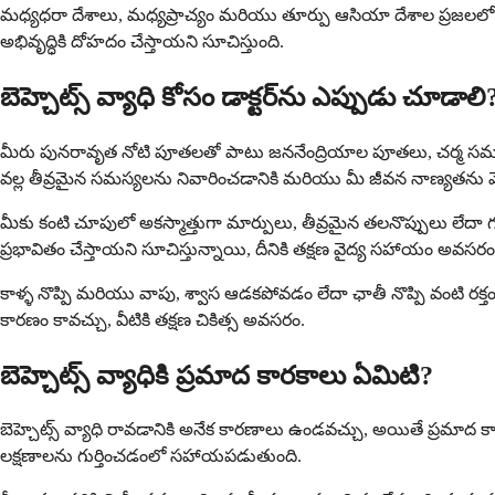
మధ్యధరా దేశాలు, మధ్యప్రాచ్యం మరియు తూర్పు ఆసియా దేశాల ప్రజలలో 
అభివృద్ధికి దోహదం చేస్తాయని సూచిస్తుంది.
బెహ్చెట్స్ వ్యాధి కోసం డాక్టర్‌ను ఎప్పుడు చూడాలి
మీరు పునరావృత నోటి పూతలతో పాటు జననేంద్రియాల పూతలు, చర్మ సమస్య
వల్ల తీవ్రమైన సమస్యలను నివారించడానికి మరియు మీ జీవన నాణ్యతన
మీకు కంటి చూపులో అకస్మాత్తుగా మార్పులు, తీవ్రమైన తలనొప్పులు లేదా గందర
ప్రభావితం చేస్తాయని సూచిస్తున్నాయి, దీనికి తక్షణ వైద్య సహాయం అవసరం
కాళ్ళ నొప్పి మరియు వాపు, శ్వాస ఆడకపోవడం లేదా ఛాతీ నొప్పి వంటి రక్తం
కారణం కావచ్చు, వీటికి తక్షణ చికిత్స అవసరం.
బెహ్చెట్స్ వ్యాధికి ప్రమాద కారకాలు ఏమిటి?
బెహ్చెట్స్ వ్యాధి రావడానికి అనేక కారణాలు ఉండవచ్చు, అయితే ప్రమాద 
లక్షణాలను గుర్తించడంలో సహాయపడుతుంది.