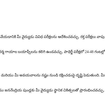
ానికి మీ వైద్యుడు వివిధ పరీక్షలను ఆదేశించవచ్చు. రక్త పరీక్షలు వ
్మ గాయాల బయాప్సీలను కలిగి ఉండవచ్చు. పాథెర్జీ పరీక్షలో 24-48 గంటల్లో 
డం మరియు మీ అవయవాలను నష్టం నుండి రక్షించడంపై దృష్టి పెడుతుంది. మ
ు జననేంద్రియ పుండ్లకు మీ వైద్యుడు స్థానిక చికిత్సలతో ప్రారంభించవచ