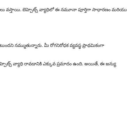
డులు వస్తాయి. బెహ్చెట్స్ వ్యాధిలో ఈ నమూనా పూర్తిగా సాధారణం మరియు
ందని నమ్ముతున్నారు. మీ రోగనిరోధక వ్యవస్థ ప్రాథమికంగా
 బెహ్చెట్స్ వ్యాధి రావడానికి ఎక్కువ ప్రమాదం ఉంది. అయితే, ఈ జన్యు