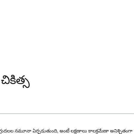
చికిత్స
యు తగ్గుదలల నమూనా ఏర్పడుతుంది, అంటే లక్షణాలు కాలక్రమేణా అనిశ్చితంగా