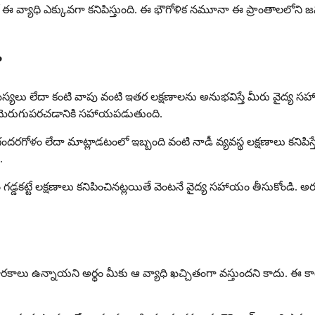
ఈ వ్యాధి ఎక్కువగా కనిపిస్తుంది. ఈ భౌగోళిక నమూనా ఈ ప్రాంతాలలోని
?
లు లేదా కంటి వాపు వంటి ఇతర లక్షణాలను అనుభవిస్తే మీరు వైద్య సహ
ు మెరుగుపరచడానికి సహాయపడుతుంది.
గోళం లేదా మాట్లాడటంలో ఇబ్బంది వంటి నాడీ వ్యవస్థ లక్షణాలు కనిపిస్తే వె
.
 గడ్డకట్టే లక్షణాలు కనిపించినట్లయితే వెంటనే వైద్య సహాయం తీసుకోండి. 
కారకాలు ఉన్నాయని అర్థం మీకు ఆ వ్యాధి ఖచ్చితంగా వస్తుందని కాదు. ఈ 