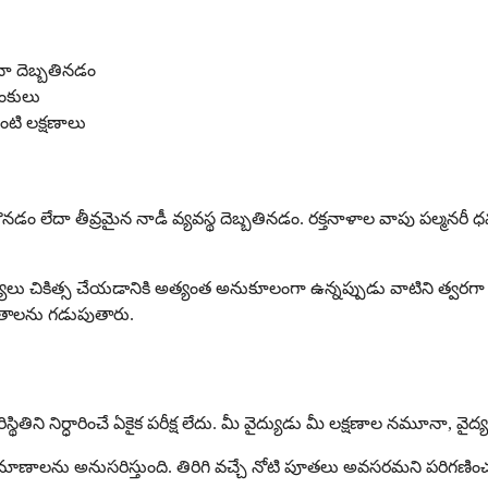
నా దెబ్బతినడం
డంకులు
ాంటి లక్షణాలు
ం లేదా తీవ్రమైన నాడీ వ్యవస్థ దెబ్బతినడం. రక్తనాళాల వాపు పల్మనరీ ధమ
మస్యలు చికిత్స చేయడానికి అత్యంత అనుకూలంగా ఉన్నప్పుడు వాటిని త్వర
ితాలను గడుపుతారు.
తిని నిర్ధారించే ఏకైక పరీక్ష లేదు. మీ వైద్యుడు మీ లక్షణాల నమూనా, వైద్య
డిన ప్రమాణాలను అనుసరిస్తుంది. తిరిగి వచ్చే నోటి పూతలు అవసరమని పర