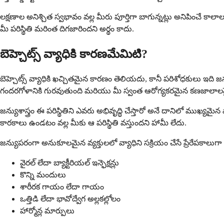
లక్షణాల అనిశ్చిత స్వభావం వల్ల మీరు పూర్తిగా బాగున్నట్లు అనిపించే 
మీ పరిస్థితి మరింత దిగజారిందని అర్థం కాదు.
బెహ్చెట్స్ వ్యాధికి కారణమేమిటి?
బెహ్చెట్స్ వ్యాధికి ఖచ్చితమైన కారణం తెలియదు, కానీ పరిశోధకులు ఇది
గందరగోళానికి గురవుతుంది మరియు మీ స్వంత ఆరోగ్యకరమైన కణజాలాలపై 
జన్యుశాస్త్రం ఈ పరిస్థితిని ఎవరు అభివృద్ధి చేస్తారో అనే దానిలో ముఖ్యమై
కారకాలు ఉండటం వల్ల మీకు ఆ పరిస్థితి వస్తుందని హామీ లేదు.
జన్యుపరంగా అనుకూలమైన వ్యక్తులలో వ్యాధిని సక్రియం చేసే ప్రేరేపకాలు
వైరల్ లేదా బ్యాక్టీరియల్ ఇన్ఫెక్షన్లు
కొన్ని మందులు
శారీరక గాయం లేదా గాయం
ఒత్తిడి లేదా భావోద్వేగ అల్లకల్లోలం
హార్మోన్ల మార్పులు