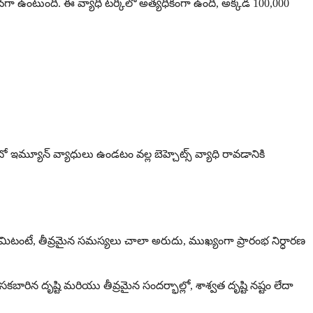
్కువగా ఉంటుంది. ఈ వ్యాధి టర్కీలో అత్యధికంగా ఉంది, అక్కడ 100,000
 ఇమ్యూన్ వ్యాధులు ఉండటం వల్ల బెహ్చెట్స్ వ్యాధి రావడానికి
్త ఏమిటంటే, తీవ్రమైన సమస్యలు చాలా అరుదు, ముఖ్యంగా ప్రారంభ నిర్ధారణ
న దృష్టి మరియు తీవ్రమైన సందర్భాల్లో, శాశ్వత దృష్టి నష్టం లేదా