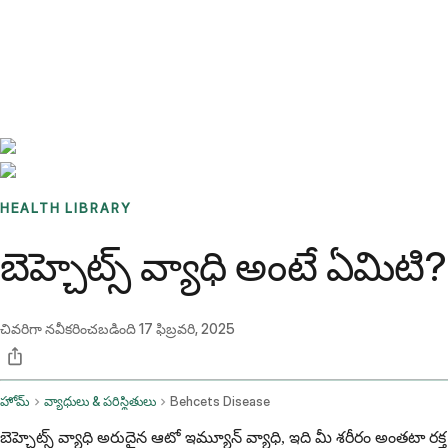
Benchmarks
Stories
FAQ
Sign up / Log in
HEALTH LIBRARY
బెహ్చెట్స్ వ్యాధి అంటే ఏమిట
చివరిగా నవీకరించబడింది
17 ఫిబ్రవరి, 2025
హోమ్
వ్యాధులు & పరిస్థితులు
Behcets Disease
బెహ్చెట్స్ వ్యాధి అరుదైన ఆటో ఇమ్యూన్ వ్యాధి, ఇది మీ శరీరం అంతటా రక