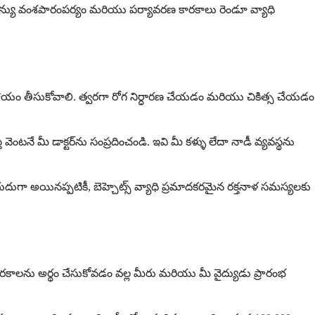
 జన్యు వంశపారంపర్యం మరియు పర్యావరణ కారకాలు రెండూ వ్యాధి
ాయం తీసుకోవాలి. త్వరగా రోగ నిర్ధారణ చేయడం మరియు చికిత్స చేయడం
ంటనే మీ డాక్టర్‌ను సంప్రదించండి. ఇవి మీ కళ్ళు లేదా నాడీ వ్యవస్థను
అరుదుగా అయినప్పటికీ, బెహ్చెట్స్ వ్యాధి ప్రమాదకరమైన రక్తనాళ సమస్యలకు
కారకాలను అర్థం చేసుకోవడం వల్ల మీరు మరియు మీ వైద్యుడు ప్రారంభ