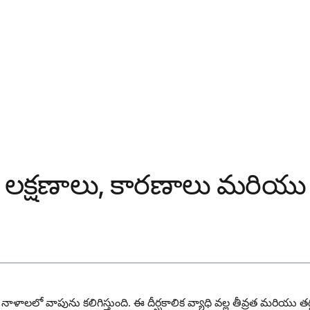
ి? లక్షణాలు, కారణాలు మరియు 
్త నాళాలలో వాపును కలిగిస్తుంది. ఈ దీర్ఘకాలిక వ్యాధి వల్ల తీవ్రత మరి