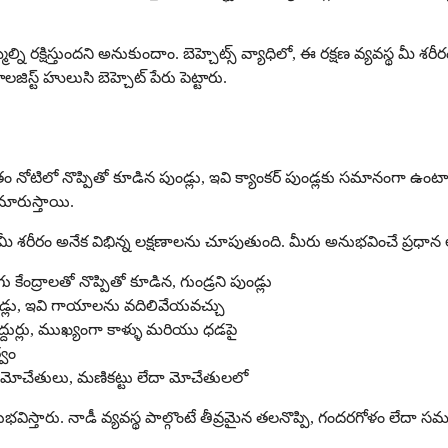
 రక్షిస్తుందని అనుకుందాం. బెహ్చెట్స్ వ్యాధిలో, ఈ రక్షణ వ్యవస్థ మీ 
లజిస్ట్ హులుసి బెహ్చెట్ పేరు పెట్టారు.
ోటిలో నొప్పితో కూడిన పుండ్లు, ఇవి క్యాంకర్ పుండ్లకు సమానంగా ఉంటా
ారుస్తాయి.
 మీ శరీరం అనేక విభిన్న లక్షణాలను చూపుతుంది. మీరు అనుభవించే ప్రధాన
ద్రాలతో నొప్పితో కూడిన, గుండ్రని పుండ్లు
ండ్లు, ఇవి గాయాలను వదిలివేయవచ్చు
్దుర్లు, ముఖ్యంగా కాళ్ళు మరియు ధడపై
్వం
మోచేతులు, మణికట్టు లేదా మోచేతులలో
స్తారు. నాడీ వ్యవస్థ పాల్గొంటే తీవ్రమైన తలనొప్పి, గందరగోళం లేదా 