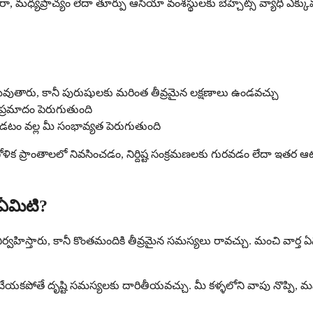
యధరా, మధ్యప్రాచ్యం లేదా తూర్పు ఆసియా వంశస్థులకు బెహ్చెట్స్ వ్యాధి ఎక
మవుతారు, కానీ పురుషులకు మరింత తీవ్రమైన లక్షణాలు ఉండవచ్చు
 ప్రమాదం పెరుగుతుంది
ండటం వల్ల మీ సంభావ్యత పెరుగుతుంది
ిక ప్రాంతాలలో నివసించడం, నిర్దిష్ట సంక్రమణలకు గురవడం లేదా ఇతర ఆటో
 ఏమిటి?
ా నిర్వహిస్తారు, కానీ కొంతమందికి తీవ్రమైన సమస్యలు రావచ్చు. మంచి వార
తే దృష్టి సమస్యలకు దారితీయవచ్చు. మీ కళ్ళలోని వాపు నొప్పి, మసకబారి