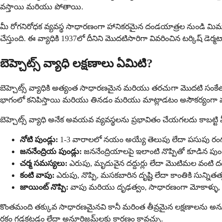
వస్తాయి మరియు పోతాయి.
మీ రోగనిరోధక వ్యవస్థ సాధారణంగా హానికరమైన దండయాత్రల నుండి మిమ్మల్ని
చేస్తుంది. ఈ వ్యాధికి 1937లో దీనిని మొదటిసారిగా వివరించిన టర్కిష్ డెర్మటా
బెహ్చెట్స్ వ్యాధి లక్షణాలు ఏమిటి?
బెహ్చెట్స్ వ్యాధికి అత్యంత సాధారణమైన మరియు తరచుగా మొదటి సంకేతం న
భాగంలో కనిపిస్తాయి మరియు తినడం మరియు మాట్లాడటం అసౌకర్యంగా మ
బెహ్చెట్స్ వ్యాధి అనేక అవయవ వ్యవస్థలను ప్రభావితం చేయగలదు కాబట్టి
నోటి పుండ్లు:
1-3 వారాలలో నయం అయ్యే తెలుపు లేదా పసుపు రంగు కేం
జననేంద్రియ పుండ్లు:
జననేంద్రియాలపై ఇలాంటి నొప్పితో కూడిన పు
చర్మ సమస్యలు:
ఎరుపు, మృదువైన దద్దుర్లు లేదా మొటిమల వంటి దద
కంటి వాపు:
ఎరుపు, నొప్పి, మసకబారిన దృష్టి లేదా కాంతికి సున్నితత
జాయింట్ నొప్పి:
వాపు మరియు దృఢత్వం, సాధారణంగా మోకాళ్ళు, 
కొంతమంది తక్కువ సాధారణమైనవి కానీ మరింత తీవ్రమైన లక్షణాలను అనుభవి
రక్తం గడ్డకట్టడం లేదా అనూరిజమ్‌లకు కారణం కావచ్చు.