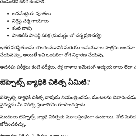
రెండింటిని కలిగి ఉండాలి:
జననేంద్రియ పూతలు
నిర్దిష్ట చర్మ గాయాలు
కంటి వాపు
పాజిటివ్ పాథెర్గీ పరీక్ష (సుదుర్లం తో చర్మ ప్రతిచర్య)
ఇతర పరిస్థితులను తొలగించడానికి మరియు అవయవాల పాత్రను అంచనా వేయడ
చేయవచ్చు, అయితే ఇవి ఒంటరిగా రోగ నిర్ధారణ చేయవు.
అదనపు పరీక్షలు కంటి పరీక్షలు, రక్త నాళాల ఇమేజింగ్ అధ్యయనాలు లేదా చర
బెహ్చెట్స్ వ్యాధికి చికిత్స ఏమిటి?
బెహ్చెట్స్ వ్యాధికి చికిత్స వాపును నియంత్రించడం, మంటలను నివారించ
వైద్యుడు మీ చికిత్స ప్రణాళికను రూపొందిస్తాడు.
మందులు బెహ్చెట్స్ వ్యాధి చికిత్సకు మూలస్తంభంగా ఉంటాయి. నోటి మరియ
జోడించవచ్చు.