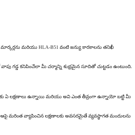
ాపు మార్కర్లను మరియు HLA-B51 వంటి జన్యు కారకాలను తనిఖీ
వాపు గడ్డ కనిపించేలా మీ చర్మాన్ని శుభ్రమైన సూదితో చుట్టడం ఉంటుంది.
ీకు ఏ లక్షణాలు ఉన్నాయి మరియు అవి ఎంత తీవ్రంగా ఉన్నాయో బట్టి మీ
్చు, ఆపై మరింత వ్యాపించిన లక్షణాలకు అవసరమైతే వ్యవస్థాగత మందులను