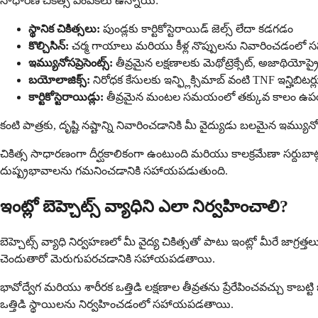
సాధారణ చికిత్స ఎంపికలు ఉన్నాయి:
స్థానిక చికిత్సలు:
పుండ్లకు కార్టికోస్టెరాయిడ్ జెల్స్ లేదా కడగడం
కొల్చిసిన్:
చర్మ గాయాలు మరియు కీళ్ల నొప్పులను నివారించడంల
ఇమ్యునోసప్రెసెంట్స్:
తీవ్రమైన లక్షణాలకు మెథోట్రెక్సేట్, అజాథియోప్రైన్
బయోలాజిక్స్:
నిరోధక కేసులకు ఇన్ఫ్లిక్సిమాబ్ వంటి TNF ఇన్హిబిటర్ల
కార్టికోస్టెరాయిడ్లు:
తీవ్రమైన మంటల సమయంలో తక్కువ కాలం ఉ
కంటి పాత్రకు, దృష్టి నష్టాన్ని నివారించడానికి మీ వైద్యుడు బలమైన ఇమ్య
చికిత్స సాధారణంగా దీర్ఘకాలికంగా ఉంటుంది మరియు కాలక్రమేణా సర్దుబాట
దుష్ప్రభావాలను గమనించడానికి సహాయపడుతుంది.
ఇంట్లో బెహ్చెట్స్ వ్యాధిని ఎలా నిర్వహించాలి?
బెహ్చెట్స్ వ్యాధి నిర్వహణలో మీ వైద్య చికిత్సతో పాటు ఇంట్లో మీరే జా
చెందుతారో మెరుగుపరచడానికి సహాయపడతాయి.
భావోద్వేగ మరియు శారీరక ఒత్తిడి లక్షణాల తీవ్రతను ప్రేరేపించవచ్చు కాబ
ఒత్తిడి స్థాయిలను నిర్వహించడంలో సహాయపడతాయి.