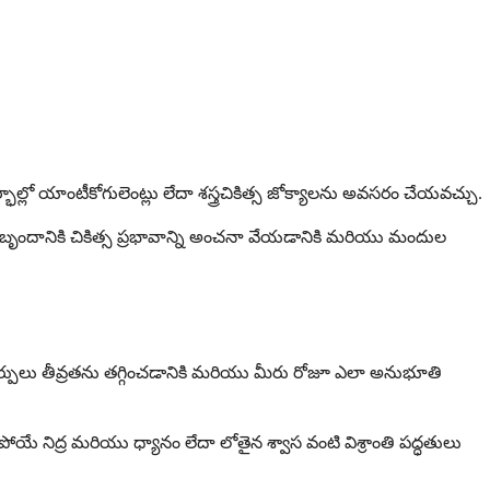
ాల్లో యాంటీకోగులెంట్లు లేదా శస్త్రచికిత్స జోక్యాలను అవసరం చేయవచ్చు.
షణ బృందానికి చికిత్స ప్రభావాన్ని అంచనా వేయడానికి మరియు మందుల
 మార్పులు తీవ్రతను తగ్గించడానికి మరియు మీరు రోజూ ఎలా అనుభూతి
ిపోయే నిద్ర మరియు ధ్యానం లేదా లోతైన శ్వాస వంటి విశ్రాంతి పద్ధతులు