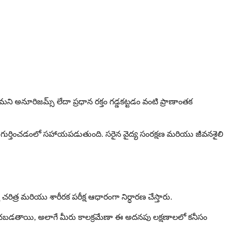
ని అనూరిజమ్స్ లేదా ప్రధాన రక్తం గడ్డకట్టడం వంటి ప్రాణాంతక
గా గుర్తించడంలో సహాయపడుతుంది. సరైన వైద్య సంరక్షణ మరియు జీవనశైలి
 చరిత్ర మరియు శారీరక పరీక్ష ఆధారంగా నిర్ధారణ చేస్తారు.
ిగణించబడతాయి, అలాగే మీరు కాలక్రమేణా ఈ అదనపు లక్షణాలలో కనీసం