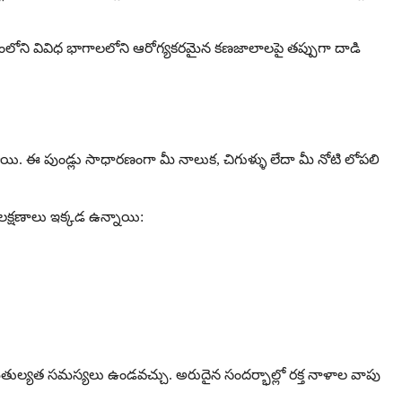
శరీరంలోని వివిధ భాగాలలోని ఆరోగ్యకరమైన కణజాలాలపై తప్పుగా దాడి
యి. ఈ పుండ్లు సాధారణంగా మీ నాలుక, చిగుళ్ళు లేదా మీ నోటి లోపలి
 లక్షణాలు ఇక్కడ ఉన్నాయి:
సమతుల్యత సమస్యలు ఉండవచ్చు. అరుదైన సందర్భాల్లో రక్త నాళాల వాపు