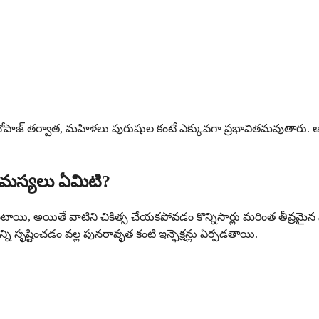
ే మెనోపాజ్ తర్వాత, మహిళలు పురుషుల కంటే ఎక్కువగా ప్రభావితమవుతారు. 
 సమస్యలు ఏమిటి?
ంటాయి, అయితే వాటిని చికిత్స చేయకపోవడం కొన్నిసార్లు మరింత తీవ్రమై
ని సృష్టించడం వల్ల పునరావృత కంటి ఇన్ఫెక్షన్లు ఏర్పడతాయి.