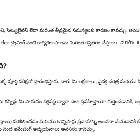
యాపించి, సెల్యులైటిస్ లేదా మరింత తీవ్రమైన సమస్యలకు కారణం కావచ్చు. అ
ి, చదవడం లేదా డ్రైవింగ్ వంటి కార్యకలాపాలను మరింత కష్టతరం చేస్
ది?
పూర్తి పరీక్షతో ప్రారంభిస్తారు. వారు మీ లక్షణాలు, వైద్య చరిత్ర మరియు 
ీళ్లు మీ పారుదల వ్యవస్థ ద్వారా ఎలా ప్రవహిస్తాయో గుర్తించడానికి, అడ్డం
రంధ్రాలు) పరిశీలించడం మరియు కొన్నిసార్లు ప్రవాహాన్ని అంచనా వేయడానికి
ోగ్రఫీ వంటి ఇమేజింగ్ అధ్యయనాలు అవసరం కావచ్చు.