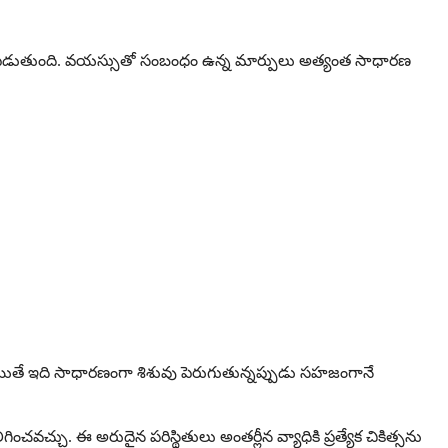
హాయపడుతుంది. వయస్సుతో సంబంధం ఉన్న మార్పులు అత్యంత సాధారణ
అయితే ఇది సాధారణంగా శిశువు పెరుగుతున్నప్పుడు సహజంగానే
చవచ్చు. ఈ అరుదైన పరిస్థితులు అంతర్లీన వ్యాధికి ప్రత్యేక చికిత్సను