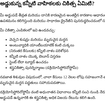
అడ్డుకున్న కన్నీటి వాహికలకు చికిత్స ఏమిటి?
మీ అడ్డుపడే తీవ్రత మరియు దానికి కారణమైన అంతర్లీన కారణాల ఆధారంగ
ఉపశమనం కలిగిస్తుంది మరియు సాధారణ డ్రైనేజీని పునరుద్ధరించడంల
మీ చికిత్సా ఎంపికలలో ఇవి ఉండవచ్చు:
వెచ్చని కుషన్లు మరియు మృదువైన మర్దన
అంటువ్యాధికి యాంటీబయాటిక్ కంటి చుక్కలు
(నిరంతర కేసులకు) కన్నీటి నాళం పరిశోధన
కన్నీటి నాళం యొక్క బెలూన్ విస్తరణ
స్టెంట్ లేదా ట్యూబ్ ఉంచడం
శస్త్రచికిత్సా పునర్నిర్మాణం (డక్రియోసిస్టోరినోస్టోమీ)
నవజాత శిశువుల విషయంలో, చాలా కేసులు 12 నెలల లోపు సహజంగానే తగ్గుము
మృదువైన మర్దన పద్ధతులు సహాయపడతాయి.
డక్రియోసిస్టోరినోస్టోమీ వంటి అధునాతన విధానాలు కన్నీటి సంచి నుండి నేరుగా మ
అడ్డుపడే ఉన్నవారికి ఈ శస్త్రచికిత్స అధిక విజయ రేటును కలిగి ఉంది.