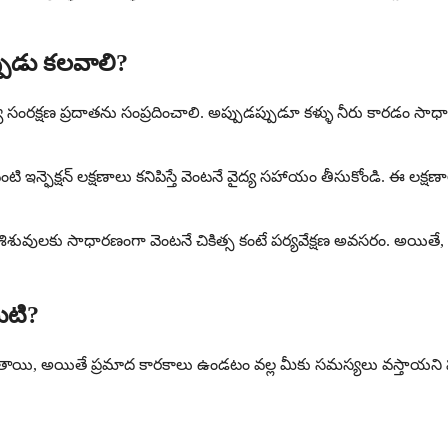
ప్పుడు కలవాలి?
గ్య సంరక్షణ ప్రదాతను సంప్రదించాలి. అప్పుడప్పుడూ కళ్ళు నీరు కారడం స
ి ఇన్ఫెక్షన్ లక్షణాలు కనిపిస్తే వెంటనే వైద్య సహాయం తీసుకోండి. ఈ లక్ష
శిశువులకు సాధారణంగా వెంటనే చికిత్స కంటే పర్యవేక్షణ అవసరం. అయితే, మీ బిడ
మిటి?
పెంచుతాయి, అయితే ప్రమాద కారకాలు ఉండటం వల్ల మీకు సమస్యలు వస్తాయన