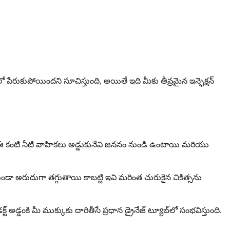
ంలో పేరుకుపోయిందని సూచిస్తుంది, అయితే ఇది మీకు తీవ్రమైన ఇన్ఫెక్షన్
న్మతః కంటి నీటి వాహికలు అడ్డుకునేవి జననం నుండి ఉంటాయి మరియు
ుండా అరుదుగా తగ్గుతాయి కాబట్టి ఇవి మరింత చురుకైన చికిత్సను
ట్ అడ్డంకి మీ ముక్కుకు దారితీసే ప్రధాన డ్రైనేజ్ ట్యూబ్‌లో సంభవిస్తుంది.