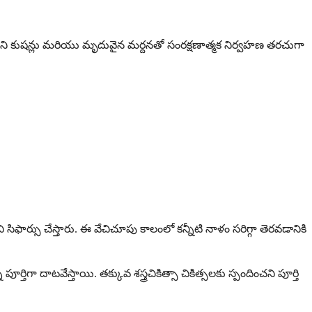
చని కుషన్లు మరియు మృదువైన మర్దనతో సంరక్షణాత్మక నిర్వహణ తరచుగా
ర్సు చేస్తారు. ఈ వేచిచూపు కాలంలో కన్నీటి నాళం సరిగ్గా తెరవడానికి
ూర్తిగా దాటవేస్తాయి. తక్కువ శస్త్రచికిత్సా చికిత్సలకు స్పందించని పూర్తి