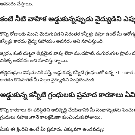
అవసరం చేస్తాయి.
కంటి నీటి వాహిక అడ్డుకున్నప్పుడు వైద్యుడిని ఎ
కొన్ని రోజులకు మించి మెరుగుపడని నిరంతర కన్నీళ్లు వస్తూ ఉంటే మీ ఆరో
కన్నీళ్లు కారడం వైద్య సహాయం అవసరం అని సూచిస్తుంది.
జ్వరం, కంటి చుట్టూ తీవ్రమైన వాపు లేదా మందపాటి, రంగురంగుల స్రావం వంట
చికిత్స అవసరం అని సూచిస్తున్నాయి.
తల్లిదండ్రుల విషయానికి వస్తే, అడ్డుకున్న కన్నీటి గ్రంధులతో ఉన్న नवజాత 
కారడం కొనసాగితే మీ పిల్లల వైద్యుడిని సంప్రదించండి.
అడ్డుకున్న కన్నీటి గ్రంధులకు ప్రమాద కారకాలు ఏ
కొన్ని కారకాలు ఈ పరిస్థితిని అభివృద్ధి చేయడానికి మీ సంభావ్యతను 
గ్రంధులు సహజంగానే కాలక్రమేణా కుంచించుకుపోతాయి.
మీకు ఈ క్రిందివి ఉంటే మీ ప్రమాదం ఎక్కువగా ఉండవచ్చు: