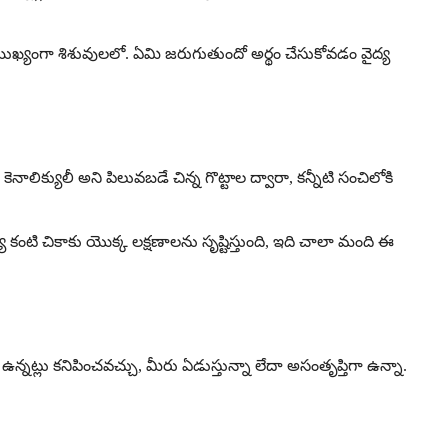
ుఖ్యంగా శిశువులలో. ఏమి జరుగుతుందో అర్థం చేసుకోవడం వైద్య
కెనాలిక్యులీ అని పిలువబడే చిన్న గొట్టాల ద్వారా, కన్నీటి సంచిలోకి
 కంటి చికాకు యొక్క లక్షణాలను సృష్టిస్తుంది, ఇది చాలా మంది ఈ
ఉన్నట్లు కనిపించవచ్చు, మీరు ఏడుస్తున్నా లేదా అసంతృప్తిగా ఉన్నా.