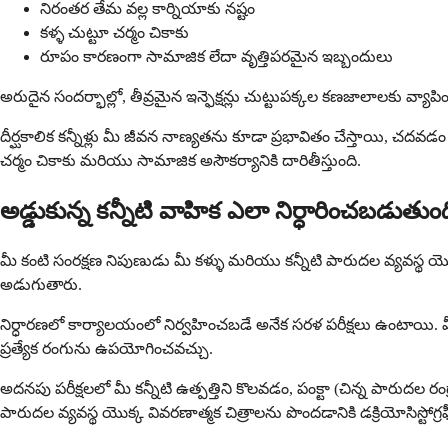
నిరంతర తేమ వల్ల కార్నియాకు నష్టం
కళ్ళ చుట్టూ చర్మం చికాకు
రూపం కారణంగా సామాజిక లేదా వృత్తిపరమైన ఇబ్బందులు
అరుదైన సందర్భాల్లో, తీవ్రమైన ఇన్ఫెక్షన్లు చుట్టుపక్కల కణజాలాలకు వ్
దీర్ఘకాలిక కన్నీళ్లు మీ జీవన నాణ్యతను కూడా ప్రభావితం చేస్తాయ
చర్మం చికాకు మరియు సామాజిక అసౌకర్యానికి దారితీస్తుంది.
అడ్డుకున్న కన్నీటి వాహిక ఎలా నిర్ధారించబడుతుం
మీ కంటి సంరక్షణ నిపుణుడు మీ కళ్ళు మరియు కన్నీటి పారుదల వ్యవస్థ యొక్క 
అడుగుతారు.
నిర్ధారణలో కార్యాలయంలో నిర్వహించబడే అనేక సరళ పరీక్షలు ఉంటాయి. మీ కన్న
ప్రత్యేక రంగును ఉపయోగించవచ్చు.
అదనపు పరీక్షలలో మీ కన్నీటి ఉత్పత్తిని కొలవడం, పంక్టా (చిన్న పారుదల 
పారుదల వ్యవస్థ యొక్క వివరణాత్మక చిత్రాలను పొందడానికి డక్రియోసిస్ట