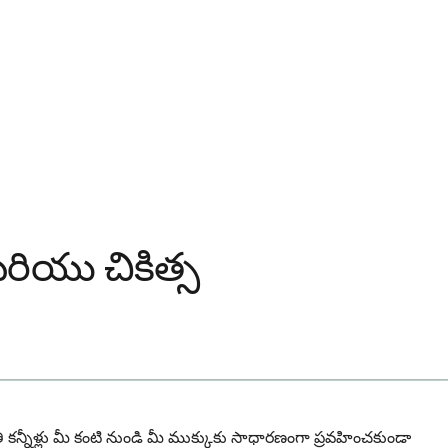
మరియు చికిత్స
స్థితి కన్నీళ్లు మీ కంటి నుండి మీ ముక్కుకు సాధారణంగా ప్రవహించకుండా