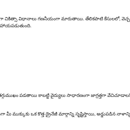
ా చికిత్సా విధానాలు గణనీయంగా మారుతాయి. తేలికపాటి కేసులలో, వెచ్
ో సహాయపడుతుంది.
ఖం పడతాయి కాబట్టి వైద్యులు సాధారణంగా జాగ్రత్తగా వేచిచూడాలని సిఫా
ీ ముక్కుకు ఒక కొత్త డ్రైనేజీ మార్గాన్ని సృష్టిస్తాయి, అడ్డుపడిన నాళాన్ని ప