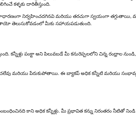
ిగించే కళ్ళకు దారితీస్తుంది.
ాలు సాధారణంగా నిర్వహించదగినవి మరియు తరచుగా స్వయంగా తగ్గుతాయి, మ
డతాయో తెలుసుకోవడంలో మీకు సహాయపడుతుంది.
ంది. కన్నీళ్లు పంక్టా అని పిలువబడే మీ కనురెప్పలలోని చిన్న రంధ్రాల నుండి, 
వహించలేవు మరియు పేరుకుపోతాయి. ఈ బ్యాకప్ అధిక కన్నీటి మరియు సంభావ్య
ధించినది కాని అధిక కన్నీళ్లు. మీ ప్రభావిత కన్ను నిరంతరం నీటితో నిండి 