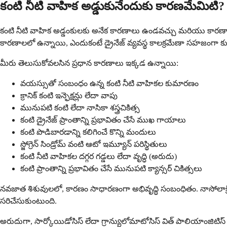
కంటి నీటి వాహిక అడ్డుకునేందుకు కారణమేమిటి?
కంటి నీటి వాహిక అడ్డంకులకు అనేక కారణాలు ఉండవచ్చు మరియు కారణా
కారణాలలో ఉన్నాయి, ఎందుకంటే డ్రైనేజ్ వ్యవస్థ కాలక్రమేణా సహజంగా 
మీరు తెలుసుకోవలసిన ప్రధాన కారణాలు ఇక్కడ ఉన్నాయి:
వయస్సుతో సంబంధం ఉన్న కంటి నీటి వాహికల కుమారణం
క్రానిక్ కంటి ఇన్ఫెక్షన్లు లేదా వాపు
మునుపటి కంటి లేదా నాసికా శస్త్రచికిత్స
కంటి డ్రైనేజ్ ప్రాంతాన్ని ప్రభావితం చేసే ముఖ గాయాలు
కంటి పొడిబారడాన్ని కలిగించే కొన్ని మందులు
స్జోగ్రెన్ సిండ్రోమ్ వంటి ఆటో ఇమ్యూన్ పరిస్థితులు
కంటి నీటి వాహికల దగ్గర గడ్డలు లేదా వృద్ధి (అరుదు)
కంటి ప్రాంతాన్ని ప్రభావితం చేసే మునుపటి క్యాన్సర్ చికిత్సలు
నవజాత శిశువులలో, కారణం సాధారణంగా అభివృద్ధి సంబంధితం. నాసోలాక్ర
సరిచేసుకుంటుంది.
అరుదుగా, సార్కోయిడోసిస్ లేదా గ్రాన్యులోమాటోసిస్ విత్ పాలియాంజిటిస్ వం