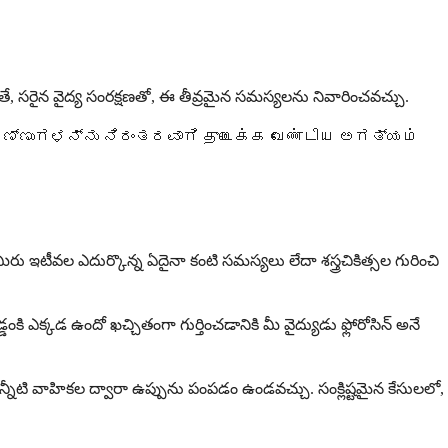
యితే, సరైన వైద్య సంరక్షణతో, ఈ తీవ్రమైన సమస్యలను నివారించవచ్చు.
తాయి. ನಿಮ್ಮ ಕಣ್ಣುಗಳನ್ನು ನಿರಂತರವಾಗಿ துடைக்க வேண்டிய ಅಗತ್ಯம்
మీరు ఇటీవల ఎదుర్కొన్న ఏదైనా కంటి సమస్యలు లేదా శస్త్రచికిత్సల గురించి
కి ఎక్కడ ఉందో ఖచ్చితంగా గుర్తించడానికి మీ వైద్యుడు ఫ్లోరోసిన్ అనే
 కన్నీటి వాహికల ద్వారా ఉప్పును పంపడం ఉండవచ్చు. సంక్లిష్టమైన కేసులలో,