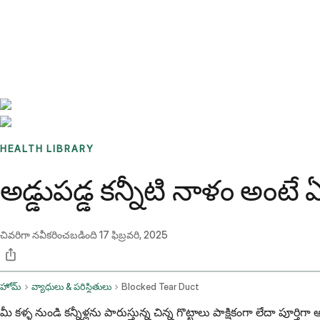
Benchmarks
Stories
FAQ
Sign up / Log in
HEALTH LIBRARY
అడ్డుపడ్డ కన్నీటి నాళం అంట
చివరిగా నవీకరించబడింది
17 ఫిబ్రవరి, 2025
హోమ్
వ్యాధులు & పరిస్థితులు
Blocked Tear Duct
మీ కళ్ళ నుండి కన్నీళ్లను పారుస్తున్న చిన్న గొట్టాలు పాక్షికంగా లేదా పూ