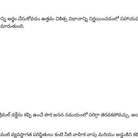
న్ని అర్థం చేసుకోవడం ఉత్తమ చికిత్స విధానాన్ని నిర్ణయించడంలో స
కుమారుతుంది.
ిమల్ డక్ట్‌ను కప్పి ఉంచే పొర జనన సమయంలో సరిగ్గా తెరవకపోవచ్చు, 
టి వ్యవస్థాగత పరిస్థితులు కంటి నీటి వాహిక వాపు మరియు అడ్డంకిని కలిగిం