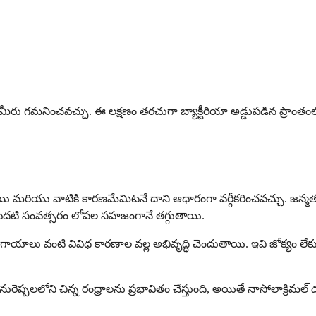
్తుందని మీరు గమనించవచ్చు. ఈ లక్షణం తరచుగా బ్యాక్టీరియా అడ్డుపడిన ప్రాంత
ందుతాయి మరియు వాటికి కారణమేమిటనే దాని ఆధారంగా వర్గీకరించవచ్చు. జ
మొదటి సంవత్సరం లోపల సహజంగానే తగ్గుతాయి.
 గాయాలు వంటి వివిధ కారణాల వల్ల అభివృద్ధి చెందుతాయి. ఇవి జోక్యం లేక
కనురెప్పలలోని చిన్న రంధ్రాలను ప్రభావితం చేస్తుంది, అయితే నాసోలాక్రిమల్ డక్