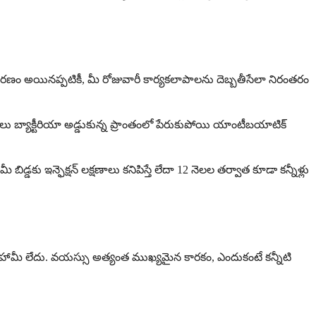
ాధారణం అయినప్పటికీ, మీ రోజువారీ కార్యకలాపాలను దెబ్బతీసేలా నిరంతరం
ణాలు బ్యాక్టీరియా అడ్డుకున్న ప్రాంతంలో పేరుకుపోయి యాంటీబయాటిక్
్డకు ఇన్ఫెక్షన్ లక్షణాలు కనిపిస్తే లేదా 12 నెలల తర్వాత కూడా కన్నీళ్లు
ి హామీ లేదు. వయస్సు అత్యంత ముఖ్యమైన కారకం, ఎందుకంటే కన్నీటి