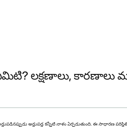
ే ఏమిటి? లక్షణాలు, కారణాలు 
ర్తిగా అడ్డుపడినప్పుడు అడ్డుపడ్డ కన్నీటి నాళం ఏర్పడుతుంది. ఈ సాధారణ పరి