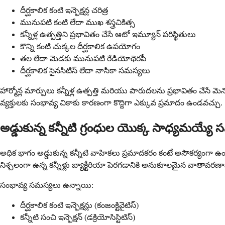
దీర్ఘకాలిక కంటి ఇన్ఫెక్షన్ల చరిత్ర
మునుపటి కంటి లేదా ముఖ శస్త్రచికిత్స
కన్నీళ్ల ఉత్పత్తిని ప్రభావితం చేసే ఆటో ఇమ్యూన్ పరిస్థితులు
కొన్ని కంటి చుక్కల దీర్ఘకాలిక ఉపయోగం
తల లేదా మెడకు మునుపటి రేడియోథెరపీ
దీర్ఘకాలిక సైనసిటిస్ లేదా నాసికా సమస్యలు
హార్మోన్ల మార్పులు కన్నీళ్ల ఉత్పత్తి మరియు పారుదలను ప్రభావితం చేస
వ్యక్తులకు సంభావ్య చికాకు కారణంగా కొద్దిగా ఎక్కువ ప్రమాదం ఉండవచ్చు.
అడ్డుకున్న కన్నీటి గ్రంధుల యొక్క సాధ్యమయ్యే
అధిక భాగం అడ్డుకున్న కన్నీటి వాహికలు ప్రమాదకరం కంటే అసౌకర్యంగా ఉ
నిశ్చలంగా ఉన్న కన్నీళ్లు బ్యాక్టీరియా పెరగడానికి అనుకూలమైన వాతావరణాన్
సంభావ్య సమస్యలు ఉన్నాయి:
దీర్ఘకాలిక కంటి ఇన్ఫెక్షన్లు (కంజంక్టివైటిస్)
కన్నీటి సంచి ఇన్ఫెక్షన్ (డక్రియోసిస్టిటిస్)