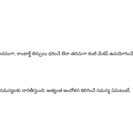
అదనంగా, కాంటాక్ట్ లెన్సులు ధరించే లేదా తరచుగా కంటి మేకప్ ఉపయోగించే
న సమస్యలకు దారితీస్తుంది. అత్యంత ఆందోళన కలిగించే సమస్య ఏమిటంటే,