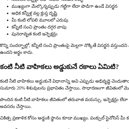
ముఖ్యంగా మేల్కొన్నప్పుడు గట్టిగా లేదా పొడిగా ఉండే విసర్జన
అధిక కన్నీళ్ల వల్ల క్లుప్త దృష్టి
మీ కంటి లోపలి మూలలో ఎరుపు
కన్నీటి సంచి ప్రాంతం దగ్గర వాపు
పునరావృత కంటి ఇన్ఫెక్షన్లు
కొన్ని సందర్భాల్లో, కన్నీటి సంచి ప్రాంతంపై మెల్లగా నొక్కితే విసర్జన వస
ఉందని అర్థం కాదు.
కంటి నీటి వాహికలు అడ్డుకునే రకాలు ఏమిటి?
కంటి నీటి వాహికలు అడ్డుకునే విధానాన్ని అవి ఎప్పుడు అభివృద్ధి చె
సుమారు 20% శిశువులను ప్రభావితం చేస్తాయి, సాధారణంగా జీవితంలో 
పొందిన కంటి నీటి వాహికలు జీవితంలో తరువాత వయస్సు, ఇన్ఫెక్షన్లు లేదా
అవసరం చేస్తాయి.
చికిత్స ప్రణాళిక కోసం అడ్డంకి స్థానం కూడా ముఖ్యం. పంక్చుల్ స్టెనోసిస్ మీ 