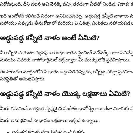
నిరోధిస్తుంది, దీని వలన అవి వెనక్కి వచ్చి తరచుగా నీటితో నిండిన, చికాకు కల
ఇది ఆందోళన కలిగించే విధంగా అనిపించవచ్చు, అడ్డుపడ్డ కన్నీటి నాళ
సహాయం ఎప్పుడు తీసుకోవాలో మరియు ఏ చికిత్స ఎంపికలు సహాయప
అడ్డుపడ్డ కన్నీటి నాళం అంటే ఏమిటి?
మీ కన్నీటి పారుదల వ్యవస్థ ఒక అధునాతన ప్లంబింగ్ నెట్‌వర్క్ లాగా పనిచేస్తు
మరియు చివరకు నాసోలాక్రిమల్ డక్ట్ ద్వారా మీ ముక్కులోకి ప్రవహిస్తాయి.
ఈ పారుదల మార్గంలోని ఏ భాగం అడ్డుపడినప్పుడు, కన్నీళ్లు సరిగ్గా ప్ర
పరిస్థితితో అనుభవిస్తారు.
అడ్డుపడ్డ కన్నీటి నాళం యొక్క లక్షణాలు ఏమిటి?
మీరు గమనించే అత్యంత స్పష్టమైన సంకేతం భావోద్వేగాలు లేదా చికాకుకు సంబం
మీరు అనుభవించే సాధారణ లక్షణాలు ఇక్కడ ఉన్నాయి:
నిరంతర కన్నీళ్లు లేదా నీటితో నిండిన కళ్ళు