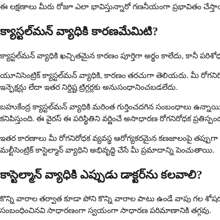
ఈ లక్షణాలు మీరు రోజూ ఎలా భావిస్తున్నారో గణనీయంగా ప్రభావితం చేస్
క్యాస్టల్‌మన్ వ్యాధికి కారణమేమిటి?
క్యాస్టల్‌మన్ వ్యాధికి ఖచ్చితమైన కారణం పూర్తిగా అర్థం కాలేదు, కానీ పరిశో
యూనిసెంట్రిక్ క్యాస్టల్‌మన్ వ్యాధికి, కారణం తరచుగా తెలియదు. మీ రోగన
ఇన్ఫెక్షన్లు లేదా ఇతర నిర్దిష్ట ట్రిగ్గర్లకు అనుసంధానించబడలేదు.
బహుకేంద్ర క్యాస్టల్‌మన్ వ్యాధికి మరింత గుర్తించదగిన సంబంధాలు ఉన్
కనిపిస్తుంది. ఈ వైరస్ ఈ పరిస్థితిని వర్ణించే అసాధారణ రోగనిరోధక ప్రతిస్పం
ఇతర కారణాలు మీ రోగనిరోధక వ్యవస్థ ఆరోగ్యకరమైన కణజాలంపై తప్పుగా దా
మల్టీసెంట్రిక్ కాస్టెల్మాన్ వ్యాధిని అభివృద్ధి చేసే మీ ప్రమాదాన్ని పెంచుతాయి.
కాస్టెల్మాన్ వ్యాధికి ఎప్పుడు డాక్టర్‌ను కలవాలి?
కొన్ని వారాల తర్వాత కూడా పోని కొన్ని వారాల పాటు ఉండే వాపు గల శోషరస గ
సంబంధించినవి సాధారణంగా స్వయంగా సాధారణ పరిమాణానికి తగ్గవు.