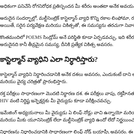
అధికంగా పనిచేసే రోగనిరోధక ప్రతిస్పందన మీ శరీరం అంతటా అనేక అవయ
అరుదైన సందర్భాల్లో, మల్టీసెంట్రిక్ కాస్టెల్మాన్ వ్యాధి కొన్ని రకాల లిం
అయితే, సరైన పర్యవేక్షణ మరియు చికిత్సతో, ఈ సమస్యను తరచుగా నివారిం
కొంతమందిలో POEMS సిండ్రోమ్ అనే పరిస్థితి కూడా ఏర్పడవచ్చు, ఇది శరీ
అరుదైనది కానీ తీవ్రమైన సమస్య, దీనికి ప్రత్యేక చికిత్స అవసరం.
కాస్టెల్మాన్ వ్యాధిని ఎలా నిర్ధారిస్తారు?
కాస్టెల్మాన్ వ్యాధిని నిర్ధారించడానికి అనేక దశలు అవసరం, ఎందుకంటే ద
మరియు వైద్య చరిత్రతో ప్రారంభిస్తారు.
రక్త పరీక్షలు సాధారణంగా మొదటి నిర్ధారణ దశ. ఈ పరీక్షలు వాపు, రక్త
HIV వంటి నిర్దిష్ట ఇన్ఫెక్షన్లకు మీ వైద్యుడు కూడా పరీక్షించవచ్చు.
ఇమేజింగ్ అధ్యయనాలు మీ వైద్యుడు ఏ లింఫ్ నోడ్లు వాచి ఉన్నాయో మర
మరియు మీకు యూనిసెంట్రిక్ లేదా మల్టీసెంట్రిక్ వ్యాధి ఉందో లేదో ని
నిర్ధారణను నిర్ధారించడానికి సాధారణంగా లింఫ్ నోడ్ బయాప్సీ అవసరం. ఈ విధా