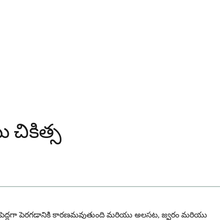
 చికిత్స
 కంటే పెద్దగా పెరగడానికి కారణమవుతుంది మరియు అలసట, జ్వరం మరియు