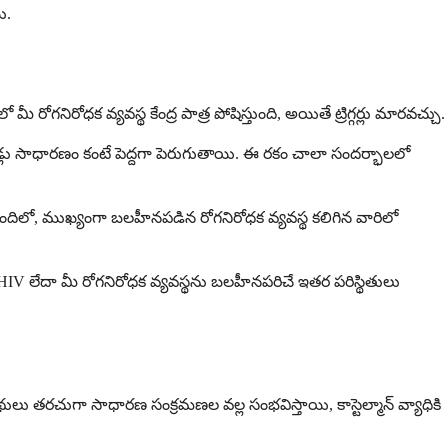
ి.
ీ రోగనిరోధక వ్యవస్థ కేంద్ర పాత్ర పోషిస్తుంది, అయితే ట్రిగ్గర్లు మారవచ్చు.
 నోడ్లు సాధారణం కంటే పెద్దగా పెరుగుతాయి. ఈ రకం చాలా సందర్భాలలో
మందిలో, ముఖ్యంగా బలహీనపడిన రోగనిరోధక వ్యవస్థ కలిగిన వారిలో
 HIV లేదా మీ రోగనిరోధక వ్యవస్థను బలహీనపరిచే ఇతర పరిస్థితులు
ంథులు తరచుగా సాధారణ సంక్రమణల వల్ల సంభవిస్తాయి, కాస్టెల్మాన్ వ్యాధికి