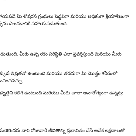
 సహాయపడే మీ శోషరస గ్రంథులు పెద్దవిగా మరియు అధికంగా క్రియాశీలంగా
కిత్సను పొందడానికి సహాయపడుతుంది.
తుంది. మీకు ఉన్న రకం పరిస్థితి ఎలా ప్రవర్తిస్తుంది మరియు మీరు
గా తక్కువ తీవ్రతతో ఉంటుంది మరియు తరచుగా మీ మొత్తం శరీరంలో
గమనించవచ్చు.
్రవృత్తిని కలిగి ఉంటుంది మరియు మీరు చాలా అనారోగ్యంగా ఉన్నట్లు
కొందరు వారి రోజువారీ జీవితాన్ని ప్రభావితం చేసే అనేక లక్షణాలతో