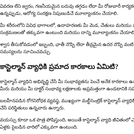
వివరణ లేని జ్వరం, గణనీయమైన బరువు తగ్గడం లేదా మీ రోజువారీ కార్
ఉన్నప్పుడు, ఆరోగ్య సంరక్షణ నిపుణుడిచే మూల్యాంకనం చేయాలి.
మీ శరీరంలోని వివిధ భాగాలలో, ఉదాహరణకు మీ మెడ, చేతులు మరియు పుర
సంక్రమణలతో తక్కువగా ఉంటుంది మరియు దాన్ని మూల్యాంకనం చేయాలి
శ్వాస తీసుకోవడంలో ఇబ్బంది, ఛాతీ నొప్పి లేదా తీవ్రమైన ఉదర నొప్పి వంటి
సమస్యలను సూచించవచ్చు.
కాస్టెల్మాన్ వ్యాధికి ప్రమాద కారకాలు ఏమిటి?
కాస్టెల్మాన్ వ్యాధిని అభివృద్ధి చేసే మీ సంభావ్యతను పెంచే అనేక కారకాల
మీరు మరియు మీ డాక్టర్ సంభావ్య లక్షణాలకు అప్రమత్తంగా ఉండటానికి
బలహీనపడిన రోగనిరోధక వ్యవస్థ, ముఖ్యంగా మల్టీసెంట్రిక్ కాస్టెల్మాన్ 
చేసే పరిస్థితులు ఉన్నవారు ఉన్నారు.
వయస్సు కూడా ఒక పాత్ర పోషిస్తుంది, అయితే కాస్టెల్మాన్ వ్యాధి జీవితంలో
ఏళ్లకు పైబడిన వారిలో ఎక్కువగా ఉంటుంది.