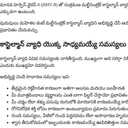
మానవ హెర్పెస్ వైరస్ 8 (HHV-8) తో సంక్రమణ మల్టీసెంట్రిక్ కాస్టెల్మాన్ 
ఎక్కువగా ఉంటుంది.
పురుషులు మహిళల కంటే మల్టీసెంట్రిక్ కాస్టెల్మాన్ వ్యాధిని అభివృద్ధి చ
ప్రభావితం చేయవచ్చు.
కాస్టెల్మాన్ వ్యాధి యొక్క సాధ్యమయ్యే సమస్యల
కాస్టెల్మాన్ వ్యాధి వివిధ సమస్యలకు దారితీస్తుంది, ముఖ్యంగా అది సరిగ
ఎందుకు ముఖ్యమో వివరిస్తుంది.
అభివృద్ధి చెందే సాధారణ సమస్యలు ఇవి:
తీవ్రమైన రక్తహీనత కారణంగా అతిగా అలసట మరియు బలహీనత
మీ మూత్రపిండాలు వ్యర్థాలను ఎంత బాగా ఫిల్టర్ చేస్తాయో ప్రభావి
మీ చర్మం లేదా కళ్ళు పసుపు రంగులోకి మారడానికి కారణమయ్యే క
రోగనిరోధక శక్తి లోపం కారణంగా అంటువ్యాధుల ప్రమాదం పెరుగుతుం
గుండె సమస్యలు, వీటిలో గుండె పెద్దదవడం లేదా అసాధారణ హృ
శ్వాస తీసుకోవడంలో ఇబ్బందులకు కారణమయ్యే ఊపిరితిత్తుల సమ