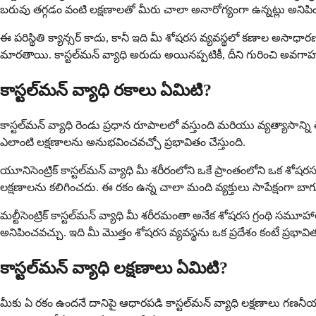
బరువు తగ్గడం వంటి లక్షణాలతో మీరు చాలా అనారోగ్యంగా ఉన్నట్లు అనిపి
ఈ పరిస్థితి క్యాన్సర్ కాదు, కానీ ఇది మీ శోషరస వ్యవస్థలో కణాల అసాధ
మారతాయి. కాస్టల్‌మన్ వ్యాధి అరుదు అయినప్పటికీ, దీని గురించి అవ
కాస్టల్‌మన్ వ్యాధి రకాలు ఏమిటి?
కాస్టల్‌మన్ వ్యాధి రెండు ప్రధాన రూపాలలో వస్తుంది మరియు వ్యత్యాసాన్న
ఎలాంటి లక్షణాలను అనుభవించవచ్చో ప్రభావితం చేస్తుంది.
యూనిసెంట్రిక్ కాస్టల్‌మన్ వ్యాధి మీ శరీరంలోని ఒకే ప్రాంతంలోని ఒక 
లక్షణాలను కలిగించదు. ఈ రకం ఉన్న చాలా మంది వ్యక్తులు సాపేక్షంగా బాగ
మల్టీసెంట్రిక్ కాస్టల్‌మన్ వ్యాధి మీ శరీరమంతా అనేక శోషరస గ్రంథి సమ
అనిపించవచ్చు. ఇది మీ మొత్తం శోషరస వ్యవస్థను ఒక ప్రదేశం కంటే ప్రభావి
కాస్టల్‌మన్ వ్యాధి లక్షణాలు ఏమిటి?
మీకు ఏ రకం ఉందనే దానిపై ఆధారపడి కాస్టల్‌మన్ వ్యాధి లక్షణాలు గణనీయ