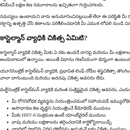
కనిపించే లక్షణ కణ నమూనాలను ఖచ్చితంగా గుర్తించగలదు.
సమస్యలు ఉంటాయని వారు అనుమానించినట్లయితే లేదా ఈ పరిస్థితి మీ రక
రక్తాన్ని ఉత్పత్తి చేసే కణాలను పరిశీలించడానికి మీ ఎముక లోపలి నుండ
కాస్టెల్మాన్ వ్యాధికి చికిత్స ఏమిటి?
కాస్టెల్మాన్ వ్యాధికి చికిత్స మీకు ఏ రకం ఉందనే దానిపై మరియు మీ లక
అందుబాటులో ఉన్నాయి, అయితే విధానం గణనీయంగా భిన్నంగా ఉంటుంద
యూనిసెంట్రిక్ కాస్టెల్‌మన్ వ్యాధికి, ప్రభావిత లింఫ్ నోడ్‌ల శస్త్రచికిత్స
చాలా బాగుంటుంది మరియు అదనపు చికిత్స అవసరం లేదు.
మల్టీసెంట్రిక్ కాస్టెల్‌మన్ వ్యాధికి మరింత సంక్లిష్టమైన చికిత్స అవసరం, ఎ
మీ రోగనిరోధక వ్యవస్థను నియంత్రించడంలో సహాయపడే ఇమ్యునోథ
అసాధారణ కణ వృద్ధిని నియంత్రించే కీమోథెరపీ మందులు
మీకు HHV-8 సంక్రమణ ఉంటే యాంటీవైరల్ మందులు
వాపు మరియు లక్షణాలను తగ్గించడానికి కార్టికోస్టెరాయిడ్స్
వ్యాధిలో పాల్గొన్న నిర్దిష్ట ప్రోటీన్లను అడ్డుకునే లక్ష్య చికిత్స మందులు