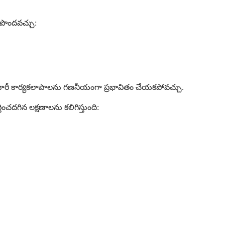
ు పొందవచ్చు:
వారీ కార్యకలాపాలను గణనీయంగా ప్రభావితం చేయకపోవచ్చు.
ంచదగిన లక్షణాలను కలిగిస్తుంది: