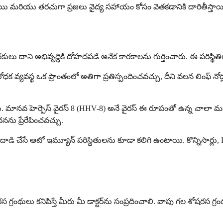
తాయి మరియు తరచుగా ప్రజలు వైద్య సహాయం కోసం వెతకడానికి దారితీస్తాయ
ధకులు దాని అభివృద్ధికి దోహదపడే అనేక కారకాలను గుర్తించారు. ఈ పరిస్థితిలో మ
ిరోధక వ్యవస్థ ఒక ప్రాంతంలో అతిగా ప్రతిస్పందించవచ్చు, దీని వలన లింఫ్
నాయి. మానవ హెర్పెస్ వైరస్ 8 (HHV-8) అనే వైరస్ ఈ రూపంతో ఉన్న చాలా 
దనను ప్రేరేపించవచ్చు.
డి చేసే ఆటో ఇమ్యూన్ పరిస్థితులను కూడా కలిగి ఉంటాయి. కొన్నిసార్లు,
్రంథులు కనిపిస్తే మీరు మీ డాక్టర్‌ను సంప్రదించాలి. వాపు గల శోషరస గ్ర