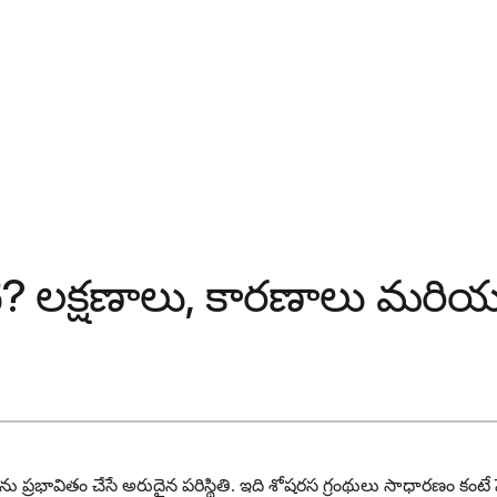
టి? లక్షణాలు, కారణాలు మరియు
స్థను ప్రభావితం చేసే అరుదైన పరిస్థితి. ఇది శోషరస గ్రంథులు సాధారణం