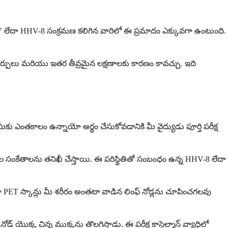
ుంది. HIV లేదా HHV-8 సంక్రమణ కలిగిన వారిలో ఈ ప్రమాదం ఎక్కువగా ఉంటుంది.
 మార్పులు మరియు ఇతర తీవ్రమైన లక్షణాలకు కారణం కావచ్చు. ఇది
కు ఎంతకాలం ఉన్నాయో అర్థం చేసుకోవడానికి మీ వైద్యుడు పూర్తి పరీక్ష
ల సంకేతాలను తనిఖీ చేస్తాయి. ఈ పరిస్థితితో సంబంధం ఉన్న HHV-8 లేదా
ET స్కాన్లు మీ శరీరం అంతటా వాడిన లింఫ్ నోడ్లను చూపించగలవు
్ యొక్క చిన్న ముక్కను తొలగిస్తాడు. ఈ పరీక్ష కాస్టెల్మాన్ వ్యాధిలో