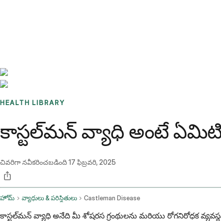
Benchmarks
Stories
FAQ
Sign up / Log in
HEALTH LIBRARY
కాస్టల్‌మన్ వ్యాధి అంటే ఏమి
చివరిగా నవీకరించబడింది
17 ఫిబ్రవరి, 2025
హోమ్
వ్యాధులు & పరిస్థితులు
Castleman Disease
కాస్టల్‌మన్ వ్యాధి అనేది మీ శోషరస గ్రంథులను మరియు రోగనిరోధక వ్యవ