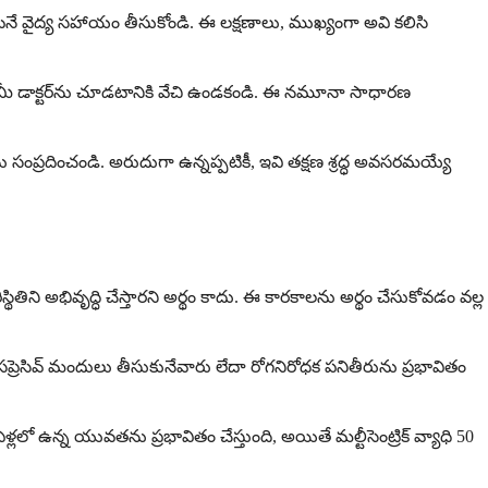
ే వైద్య సహాయం తీసుకోండి. ఈ లక్షణాలు, ముఖ్యంగా అవి కలిసి
 మీ డాక్టర్‌ను చూడటానికి వేచి ఉండకండి. ఈ నమూనా సాధారణ
ు సంప్రదించండి. అరుదుగా ఉన్నప్పటికీ, ఇవి తక్షణ శ్రద్ధ అవసరమయ్యే
తిని అభివృద్ధి చేస్తారని అర్థం కాదు. ఈ కారకాలను అర్థం చేసుకోవడం వల్ల
సప్రెసివ్ మందులు తీసుకునేవారు లేదా రోగనిరోధక పనితీరును ప్రభావితం
లలో ఉన్న యువతను ప్రభావితం చేస్తుంది, అయితే మల్టీసెంట్రిక్ వ్యాధి 50