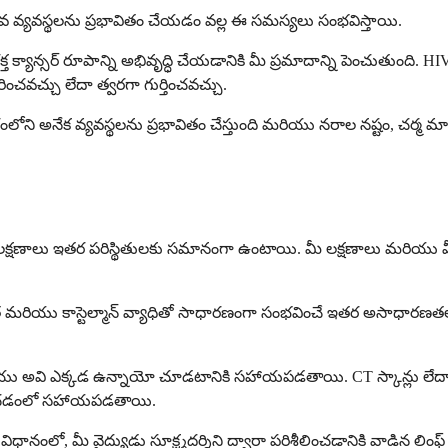
వ వ్యవస్థలను ప్రభావితం చేయడం వల్ల ఈ సమస్యలు సంభవిస్తాయి.
ఫోమా, రక్త క్యాన్సర్ రూపాన్ని అభివృద్ధి చేయడానికి మీ ప్రమాదాన్ని పెంచుత
చవచ్చు లేదా త్వరగా గుర్తించవచ్చు.
రంలోని అనేక వ్యవస్థలను ప్రభావితం చేస్తుంది మరియు నరాల నష్టం, చర్మ
ాని లక్షణాలు ఇతర పరిస్థితులకు సమానంగా ఉంటాయి. మీ లక్షణాలు మరియు మీ
హీనత మరియు కాస్టెల్మాన్ వ్యాధితో సాధారణంగా సంభవించే ఇతర అసాధారణత
ియు అవి ఎక్కడ ఉన్నాయో చూడటానికి సహాయపడతాయి. CT స్కాన్లు లేదా P
ర్ణయించడంలో సహాయపడతాయి.
నంలో, మీ వైద్యుడు సూక్ష్మదర్శిని ద్వారా పరిశీలించడానికి వాడిన లింఫ్ నోడ