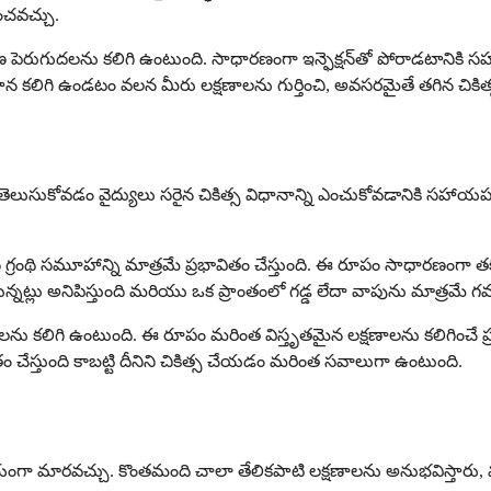
ంచవచ్చు.
ారణ పెరుగుదలను కలిగి ఉంటుంది. సాధారణంగా ఇన్ఫెక్షన్‌తో పోరాడటానికి
గాహన కలిగి ఉండటం వలన మీరు లక్షణాలను గుర్తించి, అవసరమైతే తగిన చి
ి తెలుసుకోవడం వైద్యులు సరైన చికిత్స విధానాన్ని ఎంచుకోవడానికి సహాయపడు
శోషరస గ్రంథి సమూహాన్ని మాత్రమే ప్రభావితం చేస్తుంది. ఈ రూపం సాధారణం
ున్నట్లు అనిపిస్తుంది మరియు ఒక ప్రాంతంలో గడ్డ లేదా వాపును మాత్రమే 
ూహాలను కలిగి ఉంటుంది. ఈ రూపం మరింత విస్తృతమైన లక్షణాలను కలిగించే ప
తం చేస్తుంది కాబట్టి దీనిని చికిత్స చేయడం మరింత సవాలుగా ఉంటుంది.
ంగా మారవచ్చు. కొంతమంది చాలా తేలికపాటి లక్షణాలను అనుభవిస్తారు, మరి