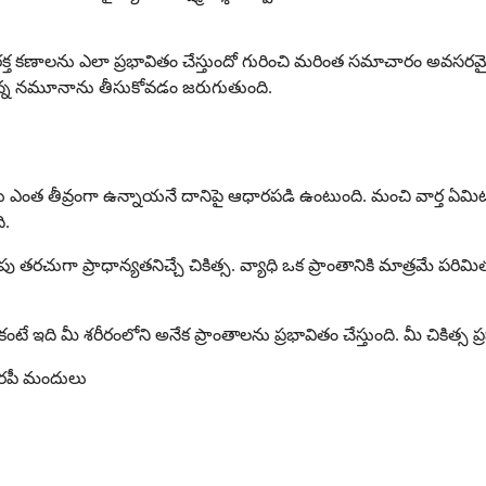
్త కణాలను ఎలా ప్రభావితం చేస్తుందో గురించి మరింత సమాచారం అవసరమైత
ి చిన్న నమూనాను తీసుకోవడం జరుగుతుంది.
్షణాలు ఎంత తీవ్రంగా ఉన్నాయనే దానిపై ఆధారపడి ఉంటుంది. మంచి వార్త ఏమ
ి.
ా తొలగింపు తరచుగా ప్రాధాన్యతనిచ్చే చికిత్స. వ్యాధి ఒక ప్రాంతానికి మాత్రమ
ందుకంటే ఇది మీ శరీరంలోని అనేక ప్రాంతాలను ప్రభావితం చేస్తుంది. మీ చికిత్స
ెరపీ మందులు