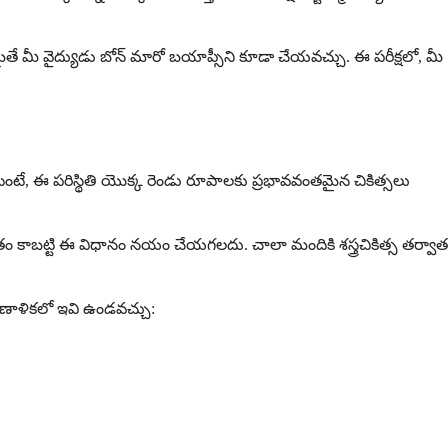
ే మీ వైద్యుడు బోన్ మారో బయాప్సీని కూడా చేయవచ్చు. ఈ పరీక్షలో, మీ
ిటంటే, ఈ పరిస్థితి యొక్క రెండు రూపాలకు ప్రభావవంతమైన చికిత్సలు
ే పరిమితం కాబట్టి ఈ విధానం నయం చేయగలదు. చాలా మందికి శస్త్రచికిత్స తర్వాత
 ప్రణాళికలో ఇవి ఉండవచ్చు: