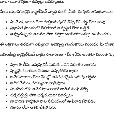
చాలా అనారోగ్యంగా ఉన్నట్లు అనిపిస్తుంది.
మీకు యూనిసెంట్రిక్ కాస్టల్‌మన్ వ్యాధి ఉంటే, మీరు ఈ క్రింది అనుభవాలన
మీ మెడ, బుజం లేదా పొత్తికడుపులో నొప్పి లేని గడ్డ లేదా వాపు
ప్రభావిత ప్రాంతంలో తేలికపాటి అస్వస్థత లేదా ఒత్తిడి
అప్పుడప్పుడు అలసట లేదా కొద్దిగా అలసిపోయినట్లు అనిపించడం
ఈ లక్షణాలు తరచుగా నెమ్మదిగా అభివృద్ధి చెందుతాయి మరియు మీ రోజు
బహుకేంద్ర క్యాస్టల్‌మన్ వ్యాధి సాధారణంగా మీ శరీరం అంతటా మరింత గుర్తి
విశ్రాంతి తీసుకున్నప్పటికీ మెరుగుపడని నిరంతర అలసట
స్పష్టమైన కారణం లేకుండా వచ్చిపోయే జ్వరం
అనేక వారాలు లేదా నెలల్లో అనవసరమైన బరువు తగ్గడం
అధిక చెమట, ముఖ్యంగా రాత్రిపూట
మీ శరీరంలోని అనేక ప్రాంతాలలో వాడిన లింఫ్ నోడ్స్
చర్మ దద్దుర్లు లేదా చర్మ రంగులో మార్పులు
సాధారణ కార్యకలాపాల సమయంలో ఊపిరాడకపోవడం
వికారం లేదా ఆకలి లేకపోవడం