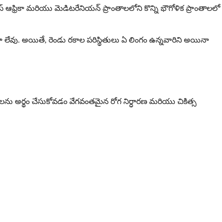
రస్ ఆఫ్రికా మరియు మెడిటరేనియన్ ప్రాంతాలలోని కొన్ని భౌగోళిక ప్రాంతాలలో
టంగా లేవు. అయితే, రెండు రకాల పరిస్థితులు ఏ లింగం ఉన్నవారిని అయినా
మస్యలను అర్థం చేసుకోవడం వేగవంతమైన రోగ నిర్ధారణ మరియు చికిత్స