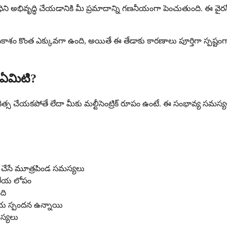
వ్యాధిని అభివృద్ధి చేయడానికి మీ ప్రమాదాన్ని గణనీయంగా పెంచుతుంది. ఈ వై
ేసే అవకాశం కొంత ఎక్కువగా ఉంది, అయితే ఈ తేడాకు కారణాలు పూర్తిగా స్పష్
ు ఏమిటి?
్గా చికిత్స చేయకపోతే లేదా మీకు మల్టీసెంట్రిక్ రూపం ఉంటే. ఈ సంభావ్య స
తం చేసే మూత్రపిండ సమస్యలు
ాలేయ లోపం
ది
దయ స్పందన ఉన్నాయి
స్యలు