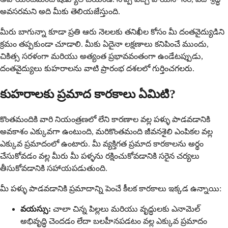
అవసరమని అది మీకు తెలియజేస్తుంది.
మీరు బాగున్నా కూడా ప్రతి ఆరు నెలలకు తనిఖీల కోసం మీ దంతవైద్యుడిని
క్రమం తప్పకుండా చూడాలి. మీకు ఏదైనా లక్షణాలు కనిపించే ముందు,
చికిత్స సరళంగా మరియు అత్యంత ప్రభావవంతంగా ఉండేటప్పుడు,
దంతవైద్యులు కుహరాలను వాటి ప్రారంభ దశలలో గుర్తించగలరు.
కుహరాలకు ప్రమాద కారకాలు ఏమిటి?
కొంతమందికి వారి నియంత్రణలో లేని కారణాల వల్ల పళ్ళు పాడవడానికి
అవకాశం ఎక్కువగా ఉంటుంది, మరికొంతమంది జీవనశైలి ఎంపికల వల్ల
ఎక్కువ ప్రమాదంలో ఉంటారు. మీ వ్యక్తిగత ప్రమాద కారకాలను అర్థం
చేసుకోవడం వల్ల మీరు మీ పళ్ళను రక్షించుకోవడానికి సరైన చర్యలు
తీసుకోవడానికి సహాయపడుతుంది.
మీ పళ్ళు పాడవడానికి ప్రమాదాన్ని పెంచే కీలక కారకాలు ఇక్కడ ఉన్నాయి:
వయస్సు:
చాలా చిన్న పిల్లలు మరియు వృద్ధులకు ఎనామెల్
అభివృద్ధి చెందడం లేదా బలహీనపడటం వల్ల ఎక్కువ ప్రమాదం