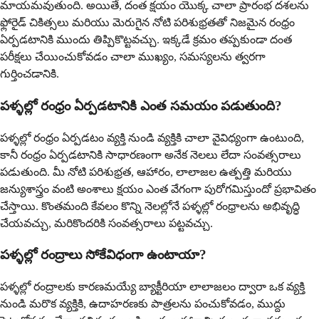
మాయమవుతుంది. అయితే, దంత క్షయం యొక్క చాలా ప్రారంభ దశలను
ఫ్లోరైడ్ చికిత్సలు మరియు మెరుగైన నోటి పరిశుభ్రతతో నిజమైన రంధ్రం
ఏర్పడటానికి ముందు తిప్పికొట్టవచ్చు. ఇక్కడే క్రమం తప్పకుండా దంత
పరీక్షలు చేయించుకోవడం చాలా ముఖ్యం, సమస్యలను త్వరగా
గుర్తించడానికి.
పళ్ళల్లో రంధ్రం ఏర్పడటానికి ఎంత సమయం పడుతుంది?
పళ్ళల్లో రంధ్రం ఏర్పడటం వ్యక్తి నుండి వ్యక్తికి చాలా వైవిధ్యంగా ఉంటుంది,
కానీ రంధ్రం ఏర్పడటానికి సాధారణంగా అనేక నెలలు లేదా సంవత్సరాలు
పడుతుంది. మీ నోటి పరిశుభ్రత, ఆహారం, లాలాజల ఉత్పత్తి మరియు
జన్యుశాస్త్రం వంటి అంశాలు క్షయం ఎంత వేగంగా పురోగమిస్తుందో ప్రభావితం
చేస్తాయి. కొంతమంది కేవలం కొన్ని నెలల్లోనే పళ్ళల్లో రంధ్రాలను అభివృద్ధి
చేయవచ్చు, మరికొందరికి సంవత్సరాలు పట్టవచ్చు.
పళ్ళల్లో రంద్రాలు సోకేవిధంగా ఉంటాయా?
పళ్ళల్లో రంద్రాలకు కారణమయ్యే బ్యాక్టీరియా లాలాజలం ద్వారా ఒక వ్యక్తి
నుండి మరొక వ్యక్తికి, ఉదాహరణకు పాత్రలను పంచుకోవడం, ముద్దు