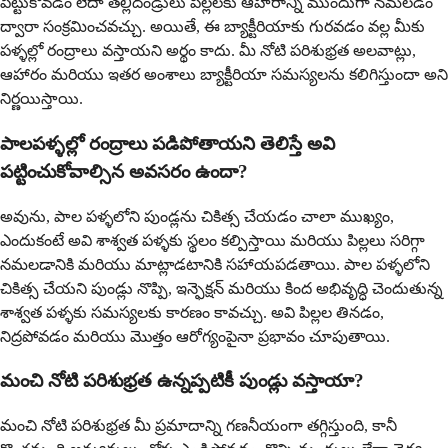
పెట్టుకోవడం లేదా తల్లిదండ్రులు పిల్లలకు ఆహారాన్ని ముందుగా నమలడం
ద్వారా సంక్రమించవచ్చు. అయితే, ఈ బ్యాక్టీరియాకు గురవడం వల్ల మీకు
పళ్ళల్లో రంద్రాలు వస్తాయని అర్థం కాదు. మీ నోటి పరిశుభ్రత అలవాట్లు,
ఆహారం మరియు ఇతర అంశాలు బ్యాక్టీరియా సమస్యలను కలిగిస్తుందా అని
నిర్ణయిస్తాయి.
పాలపళ్ళల్లో రంద్రాలు పడిపోతాయని తెలిస్తే అవి
పట్టించుకోవాల్సిన అవసరం ఉందా?
అవును, పాల పళ్ళలోని పుండ్లను చికిత్స చేయడం చాలా ముఖ్యం,
ఎందుకంటే అవి శాశ్వత పళ్ళకు స్థలం కల్పిస్తాయి మరియు పిల్లలు సరిగ్గా
నమలడానికి మరియు మాట్లాడటానికి సహాయపడతాయి. పాల పళ్ళలోని
చికిత్స చేయని పుండ్లు నొప్పి, ఇన్ఫెక్షన్ మరియు కింద అభివృద్ధి చెందుతున్న
శాశ్వత పళ్ళకు సమస్యలకు కారణం కావచ్చు. అవి పిల్లల తినడం,
నిద్రపోవడం మరియు మొత్తం ఆరోగ్యంపైనా ప్రభావం చూపుతాయి.
మంచి నోటి పరిశుభ్రత ఉన్నప్పటికీ పుండ్లు వస్తాయా?
మంచి నోటి పరిశుభ్రత మీ ప్రమాదాన్ని గణనీయంగా తగ్గిస్తుంది, కానీ