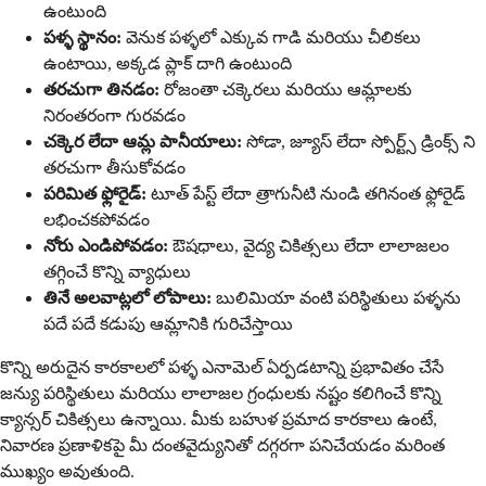
ఉంటుంది
పళ్ళ స్థానం:
వెనుక పళ్ళలో ఎక్కువ గాడి మరియు చీలికలు
ఉంటాయి, అక్కడ ప్లాక్ దాగి ఉంటుంది
తరచుగా తినడం:
రోజంతా చక్కెరలు మరియు ఆమ్లాలకు
నిరంతరంగా గురవడం
చక్కెర లేదా ఆమ్ల పానీయాలు:
సోడా, జ్యూస్ లేదా స్పోర్ట్స్ డ్రింక్స్ ని
తరచుగా తీసుకోవడం
పరిమిత ఫ్లోరైడ్:
టూత్ పేస్ట్ లేదా త్రాగునీటి నుండి తగినంత ఫ్లోరైడ్
లభించకపోవడం
నోరు ఎండిపోవడం:
ఔషధాలు, వైద్య చికిత్సలు లేదా లాలాజలం
తగ్గించే కొన్ని వ్యాధులు
తినే అలవాట్లలో లోపాలు:
బులిమియా వంటి పరిస్థితులు పళ్ళను
పదే పదే కడుపు ఆమ్లానికి గురిచేస్తాయి
కొన్ని అరుదైన కారకాలలో పళ్ళ ఎనామెల్ ఏర్పడటాన్ని ప్రభావితం చేసే
జన్యు పరిస్థితులు మరియు లాలాజల గ్రంధులకు నష్టం కలిగించే కొన్ని
క్యాన్సర్ చికిత్సలు ఉన్నాయి. మీకు బహుళ ప్రమాద కారకాలు ఉంటే,
నివారణ ప్రణాళికపై మీ దంతవైద్యునితో దగ్గరగా పనిచేయడం మరింత
ముఖ్యం అవుతుంది.