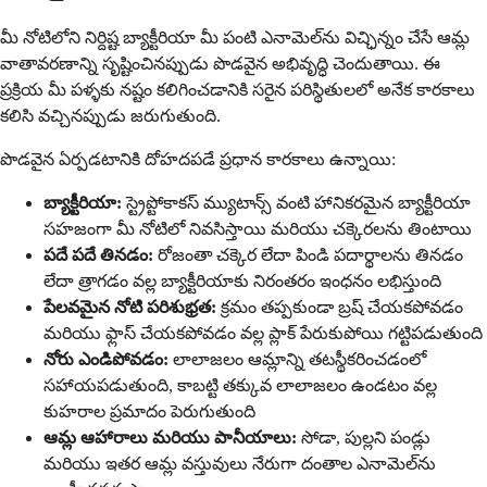
మీ నోటిలోని నిర్దిష్ట బ్యాక్టీరియా మీ పంటి ఎనామెల్‌ను విచ్ఛిన్నం చేసే ఆమ్ల
వాతావరణాన్ని సృష్టించినప్పుడు పొడవైన అభివృద్ధి చెందుతాయి. ఈ
ప్రక్రియ మీ పళ్ళకు నష్టం కలిగించడానికి సరైన పరిస్థితులలో అనేక కారకాలు
కలిసి వచ్చినప్పుడు జరుగుతుంది.
పొడవైన ఏర్పడటానికి దోహదపడే ప్రధాన కారకాలు ఉన్నాయి:
బ్యాక్టీరియా:
స్ట్రెప్టోకాకస్ మ్యుటాన్స్ వంటి హానికరమైన బ్యాక్టీరియా
సహజంగా మీ నోటిలో నివసిస్తాయి మరియు చక్కెరలను తింటాయి
పదే పదే తినడం:
రోజంతా చక్కెర లేదా పిండి పదార్థాలను తినడం
లేదా త్రాగడం వల్ల బ్యాక్టీరియాకు నిరంతరం ఇంధనం లభిస్తుంది
పేలవమైన నోటి పరిశుభ్రత:
క్రమం తప్పకుండా బ్రష్ చేయకపోవడం
మరియు ఫ్లాస్ చేయకపోవడం వల్ల ప్లాక్ పేరుకుపోయి గట్టిపడుతుంది
నోరు ఎండిపోవడం:
లాలాజలం ఆమ్లాన్ని తటస్థీకరించడంలో
సహాయపడుతుంది, కాబట్టి తక్కువ లాలాజలం ఉండటం వల్ల
కుహరాల ప్రమాదం పెరుగుతుంది
ఆమ్ల ఆహారాలు మరియు పానీయాలు:
సోడా, పుల్లని పండ్లు
మరియు ఇతర ఆమ్ల వస్తువులు నేరుగా దంతాల ఎనామెల్‌ను