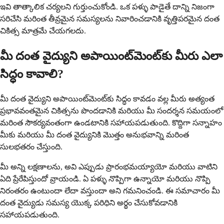
ఇవి తాత్కాలిక చర్యలని గుర్తుంచుకోండి. ఒక పళ్ళు పాడైతే దాన్ని నిజంగా
సరిచేసి మరింత తీవ్రమైన సమస్యలను నివారించడానికి వృత్తిపరమైన దంత
చికిత్స మాత్రమే చేయగలదు.
మీ దంత వైద్యుని అపాయింట్‌మెంట్‌కు మీరు ఎలా
సిద్ధం కావాలి?
మీ దంత వైద్యుని అపాయింట్‌మెంట్‌కు సిద్ధం కావడం వల్ల మీరు అత్యంత
ప్రభావవంతమైన చికిత్సను పొందడానికి మరియు మీ సందర్శన సమయంలో
మరింత సౌకర్యవంతంగా ఉండటానికి సహాయపడుతుంది. కొద్దిగా సన్నాహం
మీకు మరియు మీ దంత వైద్యునికి మొత్తం అనుభవాన్ని మరింత
సులభతరం చేస్తుంది.
మీ అన్ని లక్షణాలను, అవి ఎప్పుడు ప్రారంభమయ్యాయో మరియు వాటిని
ఏది ప్రేరేపిస్తుందో వ్రాయండి. ఏ పళ్ళు నొప్పిగా ఉన్నాయో మరియు నొప్పి
నిరంతరం ఉంటుందా లేదా వస్తుందా అని గమనించండి. ఈ సమాచారం మీ
దంత వైద్యుడు సమస్య యొక్క పరిధిని అర్థం చేసుకోవడానికి
సహాయపడుతుంది.