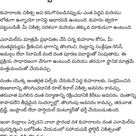
కుహరాలకు చికిత్స అవి కనుగొనబడినప్పుడు ఎంత పెద్దవి మరియు
లోతుగా ఉన్నాయో దానిపై ఆధారపడి ఉంటుంది. కుహరం త్వరగా
పట్టుబడితే, మీ చికిత్స సరళంగా మరియు తక్కువ దూకుడుగా ఉంటుంది.
ఎనామెల్‌ను మాత్రమే ప్రభావితం చేసే చిన్న కుహరాల కోసం, మీ
దంతవైద్యుడు క్షీణించిన భాగాన్ని తొలగించి, రంధ్రాన్ని సంశ్లేషణ రెసిన్,
అమల్గం లేదా సిరామిక్ వంటి దంత పూరణ పదార్థంతో నింపుతాడు. ఈ
ప్రక్రియ సాధారణంగా వేగంగా ఉంటుంది మరియు తరచుగా స్థానిక మాత్రమే
మత్తుమందుతో చేయవచ్చు.
దంతం యొక్క అంతర్గత పల్ప్‌కు చేరుకునే పెద్ద కుహరాలకు, సంక్రమించిన
కణజాలాన్ని తొలగించడానికి రూట్ కెనాల్ చికిత్స అవసరం కావచ్చు,
తరువాత మిగిలిన దంత నిర్మాణాన్ని రక్షించడానికి కిరీటం అవసరం. దంతాన్ని
కాపాడలేని తీవ్రమైన సందర్భాల్లో, తొలగింపు అవసరం కావచ్చు, తరువాత
బ్రిడ్జ్, ఇంప్లాంట్ లేదా పార్షియల్ డెంట్యూర్‌తో భర్తీ చేయబడుతుంది.
ఇంకా రంధ్రాలు ఏర్పడని చాలా ప్రారంభ దశ కుహరాలను దంత ఎనామెల్‌ను
పునర్నిర్మించి బలోపేతం చేయడంలో సహాయపడే ఫ్లోరైడ్ చికిత్సలతో