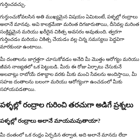
గుర్తించవచ్చు.
గుర్తుంచుకోవలసిన అతి ముఖ్యమైన విషయం ఏమిటంటే, పళ్ళల్లో రంద్రాలు
అలానే మానవు. అవి కాలక్రమేణా మరింత దిగజారుతాయి, దీనివల్ల మరింత
సంక్లిష్టమైన మరియు ఖరీదైన చికిత్స అవసరం అవుతుంది. త్వరగా
గుర్తించడం మరియు చికిత్స చేయడం వల్ల చిన్న సమస్యలు పెద్దవిగా
మారకుండా ఉంటాయి.
మీ దంతాలను జాగ్రత్తగా చూసుకోవడం అనేది మీ మొత్తం ఆరోగ్యం మరియు
జీవన నాణ్యతలో ఒక పెట్టుబడి. మీరు ఈ రోజు ఏర్పాటు చేసుకునే
అలవాట్లు రాబోయే దశాబ్దాల వరకు మీకు మంచి సేవలను అందిస్తాయి, మీ
సహజ దంతాలను బలంగా మరియు ఆరోగ్యంగా ఉంచడంలో మీకు
సహాయపడతాయి.
పళ్ళల్లో రంద్రాల గురించి తరచుగా అడిగే ప్రశ్నలు
పళ్ళల్లో రంద్రాలు అలానే మాయమవుతాయా?
మీ దంతంలో ఒక రంధ్రం ఏర్పడిన తర్వాత, అది అలానే మానదు లేదా