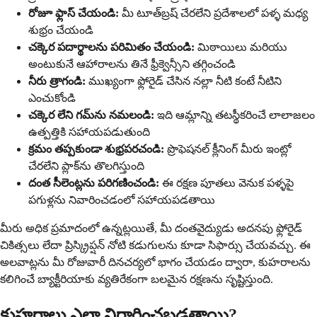
రోజూ ఫ్లాస్ చేయండి:
మీ టూత్‌బ్రష్ చేరలేని ప్రదేశాలలో పళ్ళ మధ్య
శుభ్రం చేయండి
చక్కెర పదార్థాలను పరిమితం చేయండి:
మిఠాయిలు మరియు
అంటుకునే ఆహారాలను తినే ఫ్రీక్వెన్సీని తగ్గించండి
నీరు త్రాగండి:
ముఖ్యంగా ఫ్లోరైడ్ చేసిన నల్లా నీటి కంటే నీటిని
ఎంచుకోండి
చక్కెర లేని గమ్‌ను నమలండి:
ఇది ఆమ్లాన్ని తటస్థీకరించే లాలాజలం
ఉత్పత్తికి సహాయపడుతుంది
క్రమం తప్పకుండా శుభ్రపరచండి:
ప్రొఫెషనల్ క్లీనింగ్ మీరు ఇంట్లో
చేరలేని ప్లాక్‌ను తొలగిస్తుంది
దంత సీలెంట్లను పరిగణించండి:
ఈ రక్షణ పూతలు వెనుక పళ్ళపై
పగుళ్లను నివారించడంలో సహాయపడతాయి
మీరు అధిక ప్రమాదంలో ఉన్నట్లయితే, మీ దంతవైద్యుడు అదనపు ఫ్లోరైడ్
చికిత్సలు లేదా ప్రిస్క్రిప్షన్ నోటి కడుగులను కూడా సిఫార్సు చేయవచ్చు. ఈ
అలవాట్లను మీ రోజువారీ దినచర్యలో భాగం చేయడం ద్వారా, కుహరాలను
కలిగించే బ్యాక్టీరియాకు వ్యతిరేకంగా బలమైన రక్షణను సృష్టిస్తుంది.
కుహరాలు ఎలా నిర్ధారించబడతాయి?