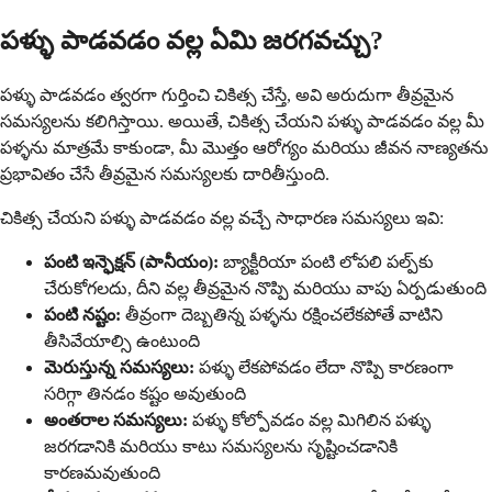
పళ్ళు పాడవడం వల్ల ఏమి జరగవచ్చు?
పళ్ళు పాడవడం త్వరగా గుర్తించి చికిత్స చేస్తే, అవి అరుదుగా తీవ్రమైన
సమస్యలను కలిగిస్తాయి. అయితే, చికిత్స చేయని పళ్ళు పాడవడం వల్ల మీ
పళ్ళను మాత్రమే కాకుండా, మీ మొత్తం ఆరోగ్యం మరియు జీవన నాణ్యతను
ప్రభావితం చేసే తీవ్రమైన సమస్యలకు దారితీస్తుంది.
చికిత్స చేయని పళ్ళు పాడవడం వల్ల వచ్చే సాధారణ సమస్యలు ఇవి:
పంటి ఇన్ఫెక్షన్ (పానీయం):
బ్యాక్టీరియా పంటి లోపలి పల్ప్‌కు
చేరుకోగలదు, దీని వల్ల తీవ్రమైన నొప్పి మరియు వాపు ఏర్పడుతుంది
పంటి నష్టం:
తీవ్రంగా దెబ్బతిన్న పళ్ళను రక్షించలేకపోతే వాటిని
తీసివేయాల్సి ఉంటుంది
మెరుస్తున్న సమస్యలు:
పళ్ళు లేకపోవడం లేదా నొప్పి కారణంగా
సరిగ్గా తినడం కష్టం అవుతుంది
అంతరాల సమస్యలు:
పళ్ళు కోల్పోవడం వల్ల మిగిలిన పళ్ళు
జరగడానికి మరియు కాటు సమస్యలను సృష్టించడానికి
కారణమవుతుంది