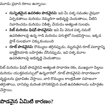
మూడు ప్రధాన రకాలు ఉన్నాయి:
సున్నితమైన ఉపరితల పొడవైనవి:
ఇవి మీ పళ్ళ సమతల వైపులా
ఏర్పడతాయి మరియు నెమ్మదిగా అభివృద్ధి చెందుతాయి, వీటిని
నివారించడం మరియు చికిత్స చేయడం అత్యంత సులభం
పిట్ మరియు ఫిషర్ పొడవైనవి:
ఇవి మీ వెనుక పళ్ళ నమలే
ఉపరితలాలపై ఉన్న గాడి మరియు పగుళ్లలో సంభవిస్తాయి, ఇక్కడ
ప్లాక్ సులభంగా చిక్కుకుంటుంది
రూట్ పొడవైనవి:
రొమ్ములు తగ్గినప్పుడు, మృదువైన రూట్ పదార్థాన్ని
బ్యాక్టీరియాకు బహిర్గతం చేసినప్పుడు, ఇవి పళ్ళ మూల
ఉపరితలాలపై అభివృద్ధి చెందుతాయి
పిట్ మరియు ఫిషర్ పొడవైనవి అత్యంత సాధారణ రకం, ముఖ్యంగా పిల్లలు
మరియు యుక్తవయస్సులో ఉన్నవారిలో. రూట్ పొడవైనవి సాధారణంగా
వృద్ధులను ప్రభావితం చేస్తాయి, వారి రొమ్ములు కాలక్రమేణా సహజంగా
తగ్గుతాయి, దానివల్ల మరింత హానికరమైన పంటి ఉపరితలాలను బహిర్గతం
చేస్తాయి.
పొడవైన ఏమిటి కారణం?