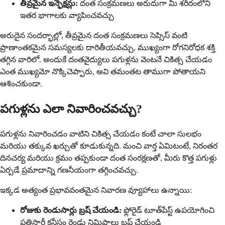
తీవ్రమైన ఇన్ఫెక్షన్లు:
దంత సంక్రమణలు అరుదుగా మీ శరీరంలోని
ఇతర భాగాలకు వ్యాపించవచ్చు
అరుదైన సందర్భాల్లో, తీవ్రమైన దంత సంక్రమణలు సెప్సిస్ వంటి
ప్రాణాంతకమైన సమస్యలకు దారితీయవచ్చు, ముఖ్యంగా రోగనిరోధక శక్తి
తగ్గిన వారిలో. అందుకే దంతవైద్యులు పగుళ్లను వెంటనే చికిత్స చేయడం
ఎంత ముఖ్యమో నొక్కిచెప్పారు, అవి తమంతట తాముగా పోతాయని
ఆశించకుండా.
పగుళ్లను ఎలా నివారించవచ్చు?
పగుళ్లను నివారించడం వాటిని చికిత్స చేయడం కంటే చాలా సులభం
మరియు తక్కువ ఖర్చుతో కూడుకున్నది. మంచి వార్త ఏమిటంటే, నిరంతర
దినచర్య మరియు క్రమం తప్పకుండా దంత సంరక్షణతో, మీరు కొత్త పగుళ్లు
ఏర్పడే ప్రమాదాన్ని గణనీయంగా తగ్గించవచ్చు.
ఇక్కడ అత్యంత ప్రభావవంతమైన నివారణ వ్యూహాలు ఉన్నాయి:
రోజుకు రెండుసార్లు బ్రష్ చేయండి:
ఫ్లోరైడ్ టూత్‌పేస్ట్ ఉపయోగించి
ప్రతిసారీ కనీసం రెండు నిమిషాలు బ్రష్ చేయండి