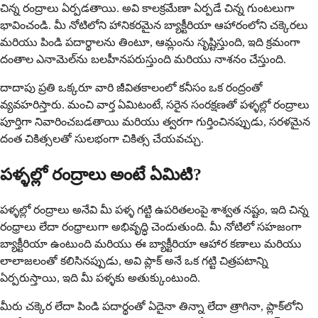
చిన్న రంద్రాలు ఏర్పడతాయి. అవి కాలక్రమేణా ఏర్పడే చిన్న గుంటలుగా
భావించండి. మీ నోటిలోని హానికరమైన బ్యాక్టీరియా ఆహారంలోని చక్కెరలు
మరియు పిండి పదార్థాలను తింటూ, ఆమ్లంను సృష్టిస్తుంది, ఇది క్రమంగా
దంతాల ఎనామెల్‌ను బలహీనపరుస్తుంది మరియు నాశనం చేస్తుంది.
దాదాపు ప్రతి ఒక్కరూ వారి జీవితకాలంలో కనీసం ఒక రంద్రంతో
వ్యవహరిస్తారు. మంచి వార్త ఏమిటంటే, సరైన సంరక్షణతో పళ్ళల్లో రంద్రాలు
పూర్తిగా నివారించబడతాయి మరియు త్వరగా గుర్తించినప్పుడు, సరళమైన
దంత చికిత్సలతో సులభంగా చికిత్స చేయవచ్చు.
పళ్ళల్లో రంద్రాలు అంటే ఏమిటి?
పళ్ళల్లో రంద్రాలు అనేవి మీ పళ్ళ గట్టి ఉపరితలంపై శాశ్వత నష్టం, ఇది చిన్న
రంధ్రాలు లేదా రంధ్రాలుగా అభివృద్ధి చెందుతుంది. మీ నోటిలో సహజంగా
బ్యాక్టీరియా ఉంటుంది మరియు ఈ బ్యాక్టీరియా ఆహార కణాలు మరియు
లాలాజలంతో కలిసినప్పుడు, అవి ప్లాక్ అనే ఒక గట్టి చిత్రపటాన్ని
ఏర్పరుస్తాయి, ఇది మీ పళ్ళకు అతుక్కుంటుంది.
మీరు చక్కెర లేదా పిండి పదార్థంతో ఏదైనా తిన్నా లేదా త్రాగినా, ప్లాక్‌లోని