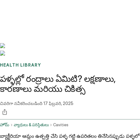
Benchmarks
Stories
FAQ
Sign up / Log in
HEALTH LIBRARY
పళ్ళల్లో రంద్రాలు ఏమిటి? లక్షణాలు,
కారణాలు మరియు చికిత్స
చివరిగా నవీకరించబడింది
17 ఫిబ్రవరి, 2025
హోమ్
వ్యాధులు & పరిస్థితులు
Cavities
బ్యాక్టీరియా ఆమ్లం ఉత్పత్తి చేసి పళ్ళ గట్టి ఉపరితలం తినేసినప్పుడు పళ్ళలో