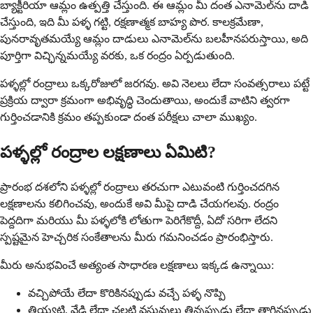
బ్యాక్టీరియా ఆమ్లం ఉత్పత్తి చేస్తుంది. ఈ ఆమ్లం మీ దంత ఎనామెల్‌ను దాడి
చేస్తుంది, ఇది మీ పళ్ళ గట్టి, రక్షణాత్మక బాహ్య పొర. కాలక్రమేణా,
పునరావృతమయ్యే ఆమ్లం దాడులు ఎనామెల్‌ను బలహీనపరుస్తాయి, అది
పూర్తిగా విచ్ఛిన్నమయ్యే వరకు, ఒక రంద్రం ఏర్పడుతుంది.
పళ్ళల్లో రంద్రాలు ఒక్కరోజులో జరగవు. అవి నెలలు లేదా సంవత్సరాలు పట్టే
ప్రక్రియ ద్వారా క్రమంగా అభివృద్ధి చెందుతాయి, అందుకే వాటిని త్వరగా
గుర్తించడానికి క్రమం తప్పకుండా దంత పరీక్షలు చాలా ముఖ్యం.
పళ్ళల్లో రంద్రాల లక్షణాలు ఏమిటి?
ప్రారంభ దశలోని పళ్ళల్లో రంద్రాలు తరచుగా ఎటువంటి గుర్తించదగిన
లక్షణాలను కలిగించవు, అందుకే అవి మీపై దాడి చేయగలవు. రంద్రం
పెద్దదిగా మరియు మీ పళ్ళలోకి లోతుగా పెరిగేకొద్దీ, ఏదో సరిగా లేదని
స్పష్టమైన హెచ్చరిక సంకేతాలను మీరు గమనించడం ప్రారంభిస్తారు.
మీరు అనుభవించే అత్యంత సాధారణ లక్షణాలు ఇక్కడ ఉన్నాయి:
వచ్చిపోయే లేదా కొరికినప్పుడు వచ్చే పళ్ళ నొప్పి
తియ్యటి, వేడి లేదా చల్లటి వస్తువులు తిన్నప్పుడు లేదా తాగినప్పుడు