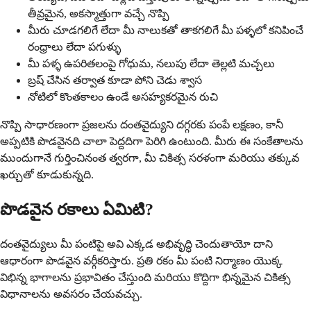
తీవ్రమైన, అకస్మాత్తుగా వచ్చే నొప్పి
మీరు చూడగలిగే లేదా మీ నాలుకతో తాకగలిగే మీ పళ్ళలో కనిపించే
రంధ్రాలు లేదా పగుళ్ళు
మీ పళ్ళ ఉపరితలంపై గోధుమ, నలుపు లేదా తెల్లటి మచ్చలు
బ్రష్ చేసిన తర్వాత కూడా పోని చెడు శ్వాస
నోటిలో కొంతకాలం ఉండే అసహ్యకరమైన రుచి
నొప్పి సాధారణంగా ప్రజలను దంతవైద్యుని దగ్గరకు పంపే లక్షణం, కానీ
అప్పటికి పొడవైనది చాలా పెద్దదిగా పెరిగి ఉంటుంది. మీరు ఈ సంకేతాలను
ముందుగానే గుర్తించినంత త్వరగా, మీ చికిత్స సరళంగా మరియు తక్కువ
ఖర్చుతో కూడుకున్నది.
పొడవైన రకాలు ఏమిటి?
దంతవైద్యులు మీ పంటిపై అవి ఎక్కడ అభివృద్ధి చెందుతాయో దాని
ఆధారంగా పొడవైన వర్గీకరిస్తారు. ప్రతి రకం మీ పంటి నిర్మాణం యొక్క
విభిన్న భాగాలను ప్రభావితం చేస్తుంది మరియు కొద్దిగా భిన్నమైన చికిత్స
విధానాలను అవసరం చేయవచ్చు.