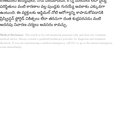
కొంతమంది జన్యువులు, నోరు ఎండిపోవడం, కొన్ని మందులు లేదా వైద్య
పరిస్థితులు వంటి కారణాల వల్ల పుండ్లకు గురయ్యే అవకాశం ఎక్కువగా
ఉంటుంది. ఈ వ్యక్తులకు ఆప్టిమల్ నోటి ఆరోగ్యాన్ని కాపాడుకోవడానికి
ప్రిస్క్రిప్షన్ ఫ్లోరైడ్ చికిత్సలు లేదా తరచుగా దంత శుభ్రపరచడం వంటి
అదనపు నివారణ చర్యలు అవసరం కావచ్చు.
Medical Disclaimer:
This article is for informational purposes only and does not constitute
medical advice. Always consult a qualified healthcare provider for diagnosis and treatment
decisions. If you are experiencing a medical emergency, call 911 or go to the nearest emergency
room immediately.