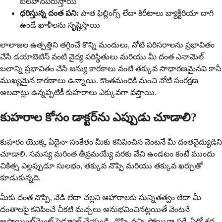
బలహీనపరుస్తాయి
ధరిస్తున్న దంత పని:
పాత ఫిల్లింగ్స్ లేదా కిరీటాలు బ్యాక్టీరియా దాగి
ఉండే ఖాళీలను సృష్టిస్తాయి
లాలాజల ఉత్పత్తిని తగ్గించే కొన్ని మందులు, నోటి పరిసరాలను ప్రభావితం
చేసే డయాబెటిస్ వంటి వైద్య పరిస్థితులు మరియు మీ దంత ఎనామెల్
బలాన్ని ప్రభావితం చేసే జన్యు కారకాలు వంటి తక్కువ సాధారణమైనవి కానీ
ముఖ్యమైన కారణాలు ఉన్నాయి. కొంతమందికి మంచి నోటి సంరక్షణ
అలవాట్లు ఉన్నప్పటికీ కుహరాలు ఎక్కువగా వస్తాయి.
కుహరాల కోసం డాక్టర్‌ను ఎప్పుడు చూడాలి?
కుహరం యొక్క ఏదైనా సంకేతం మీకు కనిపించిన వెంటనే మీ దంతవైద్యుడిని
చూడాలి. సమస్య మరింత తీవ్రమయ్యే వరకు వేచి ఉండటం కంటే ముందు
చికిత్స ఎల్లప్పుడూ సులభం, తక్కువ నొప్పి మరియు తక్కువ ఖర్చుతో
కూడుకున్నది.
మీకు దంత నొప్పి, వేడి లేదా చల్లని ఆహారాలకు సున్నితత్వం లేదా మీ
దంతాలపై కనిపించే చీకటి మచ్చలు అనుభవించినట్లయితే వెంటనే
అపాయింట్‌మెంట్ షెడ్యూల్ చేయండి. నొప్పి వచ్చి పోయినా సరే, ఏదో శ్రద్ధ