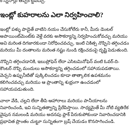
కొన్నిసార్లు తిప్పికొట్టవచ్చు.
ఇంట్లో కుహరాలను ఎలా నిర్వహించాలి?
ఇంట్లో పళ్ళు పాడైతే వాటిని నయం చేసుకోలేరు కానీ, మీరు డెంటల్
అపాయింట్‌మెంట్‌కు వెళ్లే వరకు అసౌకర్యాన్ని నిర్వహించుకోవచ్చు మరియు
అవి మరింత దిగజారకుండా నిరోధించవచ్చు. ఇంటి చికిత్స నొప్పిని తగ్గించడం
మరియు మీ దంతాలను మరింత నష్టం నుండి రక్షించడంపై దృష్టి పెడుతుంది.
నొప్పిని తగ్గించడానికి, ఇబుప్రోఫెన్ లేదా ఎసిటమినోఫెన్ వంటి ఓవర్-ది-
కౌంటర్ నొప్పి మందులు అసౌకర్యాన్ని తగ్గించడంలో సహాయపడతాయి.
వెచ్చని ఉప్పునీటితో పుక్కిలించడం కూడా తాత్కాలిక ఉపశమనం
కలిగించవచ్చు మరియు ఆ ప్రాంతాన్ని శుభ్రంగా ఉంచడంలో
సహాయపడుతుంది.
చాలా వేడి, చల్లని లేదా తీపి ఆహారాలు మరియు పానీయాలను
నివారించండి, ఇవి సున్నితత్వాన్ని ప్రేరేపిస్తాయి. సాధ్యమైతే మీ నోటి వ్యతిరేక
వైపున నమలండి మరియు అదనపు ప్లాక్ పేరుకుపోకుండా నివారించడానికి
ప్రభావిత ప్రాంతం చుట్టూ సున్నితంగా బ్రష్ చేయడం కొనసాగించండి.