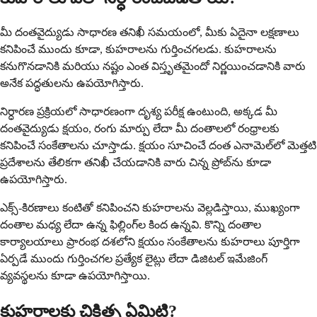
మీ దంతవైద్యుడు సాధారణ తనిఖీ సమయంలో, మీకు ఏదైనా లక్షణాలు
కనిపించే ముందు కూడా, కుహరాలను గుర్తించగలడు. కుహరాలను
కనుగొనడానికి మరియు నష్టం ఎంత విస్తృతమైందో నిర్ణయించడానికి వారు
అనేక పద్ధతులను ఉపయోగిస్తారు.
నిర్ధారణ ప్రక్రియలో సాధారణంగా దృశ్య పరీక్ష ఉంటుంది, అక్కడ మీ
దంతవైద్యుడు క్షయం, రంగు మార్పు లేదా మీ దంతాలలో రంధ్రాలకు
కనిపించే సంకేతాలను చూస్తాడు. క్షయం సూచించే దంత ఎనామెల్‌లో మెత్తటి
ప్రదేశాలను తేలికగా తనిఖీ చేయడానికి వారు చిన్న ప్రోబ్‌ను కూడా
ఉపయోగిస్తారు.
ఎక్స్-కిరణాలు కంటితో కనిపించని కుహరాలను వెల్లడిస్తాయి, ముఖ్యంగా
దంతాల మధ్య లేదా ఉన్న ఫిల్లింగ్‌ల కింద ఉన్నవి. కొన్ని దంతాల
కార్యాలయాలు ప్రారంభ దశలోని క్షయం సంకేతాలను కుహరాలు పూర్తిగా
ఏర్పడే ముందు గుర్తించగల ప్రత్యేక లైట్లు లేదా డిజిటల్ ఇమేజింగ్
వ్యవస్థలను కూడా ఉపయోగిస్తాయి.
కుహరాలకు చికిత్స ఏమిటి?