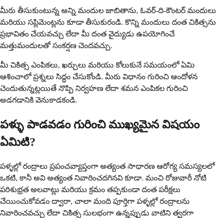
మీరు తీసుకుంటున్న అన్ని మందుల జాబితాను, ఓవర్-ది-కౌంటర్ మందులు
మరియు సప్లిమెంట్లను కూడా తీసుకురండి. కొన్ని మందులు దంత చికిత్సను
ప్రభావితం చేయవచ్చు లేదా మీ దంత వైద్యుడు ఉపయోగించే
మత్తుమందులతో సంకర్షణ చెందవచ్చు.
మీ చికిత్స ఎంపికలు, ఖర్చులు మరియు కోలుకునే సమయంలో ఏమి
ఆశించాలో ప్రశ్నలు సిద్ధం చేసుకోండి. మీరు విధానం గురించి ఆందోళన
చెందుతున్నట్లయితే నొప్పి నిర్వహణ లేదా శమన ఎంపికల గురించి
అడగడానికి వెనుకాడకండి.
పళ్ళు పాడవడం గురించి ముఖ్యమైన విషయం
ఏమిటి?
పళ్ళల్లో రంద్రాలు ప్రపంచవ్యాప్తంగా అత్యంత సాధారణ ఆరోగ్య సమస్యలలో
ఒకటి, కానీ అవి అత్యంత నివారించదగినవి కూడా. మంచి రోజువారీ నోటి
పరిశుభ్రత అలవాట్లు మరియు క్రమం తప్పకుండా దంత పరీక్షలు
చేయించుకోవడం ద్వారా, చాలా మంది పూర్తిగా పళ్ళల్లో రంద్రాలను
నివారించవచ్చు లేదా చికిత్స సులభంగా ఉన్నప్పుడు వాటిని త్వరగా