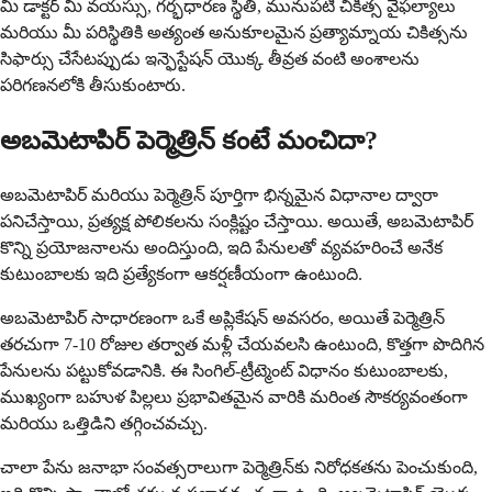
మీ డాక్టర్ మీ వయస్సు, గర్భధారణ స్థితి, మునుపటి చికిత్స వైఫల్యాలు
మరియు మీ పరిస్థితికి అత్యంత అనుకూలమైన ప్రత్యామ్నాయ చికిత్సను
సిఫార్సు చేసేటప్పుడు ఇన్ఫెస్టేషన్ యొక్క తీవ్రత వంటి అంశాలను
పరిగణనలోకి తీసుకుంటారు.
అబమెటాపిర్ పెర్మెత్రిన్ కంటే మంచిదా?
అబమెటాపిర్ మరియు పెర్మెత్రిన్ పూర్తిగా భిన్నమైన విధానాల ద్వారా
పనిచేస్తాయి, ప్రత్యక్ష పోలికలను సంక్లిష్టం చేస్తాయి. అయితే, అబమెటాపిర్
కొన్ని ప్రయోజనాలను అందిస్తుంది, ఇది పేనులతో వ్యవహరించే అనేక
కుటుంబాలకు ఇది ప్రత్యేకంగా ఆకర్షణీయంగా ఉంటుంది.
అబమెటాపిర్ సాధారణంగా ఒకే అప్లికేషన్ అవసరం, అయితే పెర్మెత్రిన్
తరచుగా 7-10 రోజుల తర్వాత మళ్లీ చేయవలసి ఉంటుంది, కొత్తగా పొదిగిన
పేనులను పట్టుకోవడానికి. ఈ సింగిల్-ట్రీట్మెంట్ విధానం కుటుంబాలకు,
ముఖ్యంగా బహుళ పిల్లలు ప్రభావితమైన వారికి మరింత సౌకర్యవంతంగా
మరియు ఒత్తిడిని తగ్గించవచ్చు.
చాలా పేను జనాభా సంవత్సరాలుగా పెర్మెత్రిన్‌కు నిరోధకతను పెంచుకుంది,