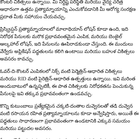
కౌంటర్ చికిత్సలు ఉన్నాయి. మీ నిర్దిష్ట పరిస్థితి మరియు వైద్య చరిత్ర
ఆధారంగా ఉత్తమ ప్రత్యామ్నాయాన్ని ఎంచుకోవడానికి మీ ఆరోగ్య సంరక్షణ
ప్రదాత మీకు సహాయం చేయవచ్చు.
ప్రిస్క్రిప్షన్ ప్రత్యామ్నాయాలలో మాలాథియాన్ లోషన్ కూడా ఉంది, ఇది
నిరోధక పేనులకు మరొక ప్రభావవంతమైన ఎంపిక, మరియు బెంజైల్
ఆల్కహాల్ లోషన్, ఇది పేనులను ఊపిరాడకుండా చేస్తుంది. ఈ మందులు
వేర్వేరు అప్లికేషన్ పద్ధతులను కలిగి ఉంటాయి మరియు బహుళ చికిత్సలు
అవసరం కావచ్చు.
ఓవర్-ది-కౌంటర్ ఎంపికలలో నిక్స్ వంటి పెర్మెత్రిన్-ఆధారిత చికిత్సలు
మరియు RID వంటి పైరెత్రిన్-ఆధారిత ఉత్పత్తులు ఉన్నాయి. ఇవి మరింత
అందుబాటులో ఉన్నప్పటికీ, ఈ పాత చికిత్సలకు నిరోధకతను పెంచుకున్న
పేనులపై ఇవి తక్కువ ప్రభావవంతంగా ఉండవచ్చు.
కొన్ని కుటుంబాలు ప్రత్యేకమైన చక్కటి-దంతాల దువ్వెనలతో తడి దువ్వెన
వంటి రసాయన రహిత ప్రత్యామ్నాయాలను కూడా అన్వేషిస్తారు, అయితే ఈ
పద్ధతులు సాధారణంగా ప్రభావవంతంగా ఉండటానికి ఎక్కువ సమయం
మరియు పట్టుదల అవసరం.