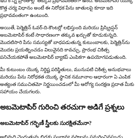
ఇది కొన్ని ప్రాంతాల్లో తక్కువ ప్రభావవంతంగా ఉంది. అబమెటాపిర్ యొక్క
కొత్త చర్య విధానం అంటే ఈ నిరోధక పేను జాతులపై కూడా ఇది
ప్రభావవంతంగా ఉంటుంది.
అయితే, పెర్మెత్రిన్ ఓవర్-ది-కౌంటర్లో లభిస్తుంది మరియు ప్రిస్క్రిప్షన్
అబమెటాపిర్ కంటే సాధారణంగా తక్కువ ఖర్చుతో కూడుకున్నది.
మొదటిసారి పేను సమస్యతో బాధపడుతున్న కుటుంబాలకు, పెర్మెత్రిన్‌ను
మొదట ప్రయత్నించడం విలువైనది కావచ్చు, ప్రారంభ చికిత్స
పనిచేయకపోతే అబమెటాపిర్ బ్యాకప్ ఎంపికగా ఉపయోగపడుతుంది.
మీ కుటుంబం యొక్క నిర్దిష్ట పరిస్థితులు, మునుపటి చికిత్స అనుభవాలు
మరియు పేను నిరోధకత యొక్క స్థానిక నమూనాల ఆధారంగా ఏ ఎంపిక
అత్యంత సముచితమో నిర్ణయించడంలో మీ ఆరోగ్య సంరక్షణ ప్రదాత మీకు
సహాయం చేయగలరు.
అబమెటాపిర్ గురించి తరచుగా అడిగే ప్రశ్నలు
అబమెటాపిర్ గర్భిణీ స్త్రీలకు సురక్షితమేనా?
అభివృద్ధి చెందుతున్న బిడ్డకు సంభావ్య నష్టాలను సమర్థించినప్పుడు