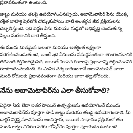
ప్రభావవంతంగా ఉంటుంది.
జుట్టు మరియు తలపై ఉపయోగించినప్పుడు, అబామెటాపిర్ పేను యొక్క
రక్షిత బాహ్య షెల్‌లోకి చొచ్చుకుపోయి వాటి అంతర్గత జీవ ప్రక్రియలను
దెబ్బతీస్తుంది. ఇది పెద్దల పేను మరియు గుడ్లలో అభివృద్ధి చెందుతున్న
పిల్లల మరణానికి దారి తీస్తుంది.
ఈ మందు మితమైన బలంగా మరియు అత్యంత లక్ష్యంగా
పరిగణించబడుతుంది, అంటే ఇది పేనులను సమర్థవంతంగా తొలగించడానికి
తగినంత శక్తివంతమైనది, అయితే మానవ కణాలపై ప్రభావాన్ని తగ్గించడానికి
రూపొందించబడింది. ఈ ఎంపిక చర్య కారణంగానే అబామెటాపిర్ చాలా
మంది రోగులకు ప్రభావవంతంగా మరియు బాగా తట్టుకోగలదు.
నేను అబామెటాపిర్‌ను ఎలా తీసుకోవాలి?
ఏదైనా నీరు లేదా ఇతర హెయిర్ ఉత్పత్తులను ఉపయోగించే ముందు
అబామెటాపిర్‌ను పూర్తిగా పొడి జుట్టు మరియు తలపై ఉపయోగించాలి. మీ
డాక్టర్ నిర్దిష్ట సూచనలను అందిస్తారు, అయితే సాధారణ ప్రక్రియలో తల
నుండి జుట్టు చివరల వరకు లోషన్‌ను పూర్తిగా పూయడం ఉంటుంది.