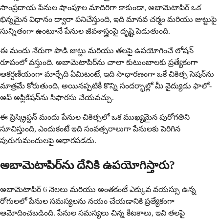
సాంప్రదాయ పేనుల షాంపూల మాదిరిగా కాకుండా, అబామెటాపిర్ ఒక
భిన్నమైన విధానం ద్వారా పనిచేస్తుంది, ఇది మానవ చర్మం మరియు జుట్టుపై
సున్నితంగా ఉంటూనే పేనుల జీవశాస్త్రంపై దృష్టి పెడుతుంది.
ఈ మందు నేరుగా పొడి జుట్టు మరియు తలపై ఉపయోగించే లోషన్
రూపంలో వస్తుంది. అబామెటాపిర్‌ను చాలా కుటుంబాలకు ప్రత్యేకంగా
ఆకర్షణీయంగా మార్చేది ఏమిటంటే, ఇది సాధారణంగా ఒకే చికిత్స సెషన్‌ను
మాత్రమే కోరుతుంది, అయినప్పటికీ కొన్ని సందర్భాల్లో మీ వైద్యుడు ఫాలో-
అప్ అప్లికేషన్‌ను సిఫారసు చేయవచ్చు.
ఈ ప్రిస్క్రిప్షన్ మందు పేనుల చికిత్సలో ఒక ముఖ్యమైన పురోగతిని
సూచిస్తుంది, ఎందుకంటే ఇది సంవత్సరాలుగా పేనులకు పెరిగిన
పురుగుమందులపై ఆధారపడదు.
అబామెటాపిర్‌ను దేనికి ఉపయోగిస్తారు?
అబామెటాపిర్ 6 నెలలు మరియు అంతకంటే ఎక్కువ వయస్సు ఉన్న
రోగులలో పేనుల సమస్యలను నయం చేయడానికి ప్రత్యేకంగా
ఆమోదించబడింది. పేనుల సమస్యలు చిన్న కీటకాలు, ఇవి తలపై