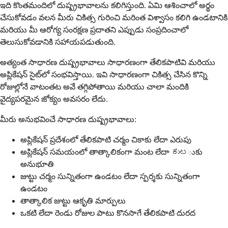
ఇది కొంతమందిలో దుష్ప్రభావాలను కలిగిస్తుంది. ఏమి ఆశించాలో అర్థం
చేసుకోవడం వలన మీరు చికిత్స గురించి మరింత విశ్వాసం కలిగి ఉండటానికి
మరియు మీ ఆరోగ్య సంరక్షణ ప్రదాతని ఎప్పుడు సంప్రదించాలో
తెలుసుకోవడానికి సహాయపడుతుంది.
అత్యంత సాధారణ దుష్ప్రభావాలు సాధారణంగా తేలికపాటివి మరియు
అప్లికేషన్ సైట్‌లో సంభవిస్తాయి. ఇవి సాధారణంగా చికిత్స చేసిన కొన్ని
రోజుల్లోనే వాటంతట అవే తగ్గిపోతాయి మరియు చాలా మందికి
వైద్యపరమైన జోక్యం అవసరం లేదు.
మీరు అనుభవించే సాధారణ దుష్ప్రభావాలు:
అప్లికేషన్ ప్రదేశంలో తేలికపాటి చర్మం చికాకు లేదా ఎరుపు
అప్లికేషన్ సమయంలో తాత్కాలికంగా మంట లేదా ಕುಟుకు
అనుభూతి
జుట్టు చర్మం సున్నితంగా ఉండటం లేదా స్పర్శకు సున్నితంగా
ఉండటం
తాత్కాలిక జుట్టు ఆకృతి మార్పులు
ఒకటి లేదా రెండు రోజుల పాటు కొనసాగే తేలికపాటి దురద