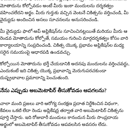
మోతాదును కోల్పోవడం అంటే మీరు ఇంకా మందులను దర్శకత్వం
వహించలేదని అర్థం. మీరు గుర్తుకు వచ్చిన వెంటనే చికిత్సను వర్తించండి, మీ
వైద్యుడు అందించిన అసలు సూచనలను అనుసరించండి.
మీ వైద్యుడు ఫాలో-అప్ అప్లికేషన్‌ను సూచించినట్లయితే మరియు మీరు ఆ
రెండవ మోతాదును కోల్పోతే, సమయం గురించి మార్గదర్శకత్వం కోసం వారి
కార్యాలయాన్ని సంప్రదించండి. చికిత్స యొక్క ప్రభావం అప్లికేషన్‌ల మధ్య
సరైన సమయంపై ఆధారపడి ఉండవచ్చు.
కోల్పోయిన మోతాదును భర్తీ చేయడానికి అదనపు మందులను వర్తించవద్దు,
ఎందుకంటే ఇది చికిత్స యొక్క ప్రభావాన్ని మెరుగుపరచకుండా
దుష్ప్రభావాల ప్రమాదాన్ని పెంచుతుంది.
నేను ఎప్పుడు అబమెటాపిర్ తీసుకోవడం ఆపగలను?
చాలా మంది ప్రజలు వారి ఆరోగ్య సంరక్షణ ప్రదాత నిర్దేశించిన విధంగా,
కేవలం ఒకటి లేదా రెండు అప్లికేషన్ల తర్వాత వారి అబమెటాపిర్ చికిత్సను
పూర్తి చేస్తారు. ఇది రోజువారీ మందులు కానందున మీరు సాంప్రదాయ
అర్థంలో అబమెటాపిర్ తీసుకోవడం ఆపవలసిన అవసరం లేదు.