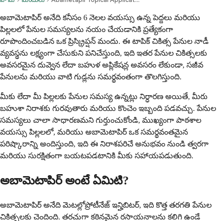
అబామెటాపిర్ అనేది కనీసం 6 నెలల వయస్సు ఉన్న పెద్దలు మరియు
పిల్లలలో పేనుల సమస్యలను నయం చేయడానికి ప్రత్యేకంగా
రూపొందించబడిన ఒక ప్రిస్క్రిప్షన్ మందు. ఈ టాపిక్ చికిత్స పేనుల నాడీ
వ్యవస్థను లక్ష్యంగా చేసుకుని పనిచేస్తుంది, ఇది ఇతర పేనుల చికిత్సలకు
అవసరమైన దువ్వెన లేదా బహుళ అప్లికేషన్ల అవసరం లేకుండా, సజీవ
పేనులను మరియు వాటి గుడ్లను సమర్థవంతంగా తొలగిస్తుంది.
మీకు లేదా మీ పిల్లలకు పేనుల సమస్య ఉన్నట్లు నిర్ధారణ అయితే, మీరు
బహుశా నిరాశకు గురవుతారు మరియు కొంచెం ఇబ్బంది పడవచ్చు. పేనుల
సమస్యలు చాలా సాధారణమని గుర్తుంచుకోండి, ముఖ్యంగా పాఠశాల
వయస్సు పిల్లలలో, మరియు అబామెటాపిర్ ఒక సమర్థవంతమైన
పరిష్కారాన్ని అందిస్తుంది, ఇది ఈ నిరాశపరిచే అనుభవం నుండి త్వరగా
మరియు సురక్షితంగా బయటపడటానికి మీకు సహాయపడుతుంది.
అబామెటాపిర్ అంటే ఏమిటి?
అబామెటాపిర్ అనేది మెటల్లోప్రోటీనేజ్ ఇన్హిబిటర్, ఇది కొత్త తరగతి పేనుల
చికిత్సలకు చెందింది. తరచుగా కఠినమైన రసాయనాలను కలిగి ఉండే