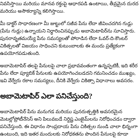
నివసిస్తాయి మరియు మానవ రక్తంపై ఆధారపడి ఉంటాయి, తీవ్రమైన దురద
మరియు అసౌకర్యాన్ని కలిగిస్తాయి.
మీ డాక్టర్ సాధారణంగా మీ జుట్టులో సజీవ పేను లేదా జీవించదగిన గుడ్లు
(పేను గుడ్లు) ఉన్నాయని నిర్ధారించినప్పుడు అబామెటాపిర్‌ను సూచిస్తారు.
పునరావృతమయ్యే పేను సమస్యలతో పోరాడిన లేదా ఓవర్-ది-కౌంటర్
చికిత్సలతో విజయం సాధించని కుటుంబాలకు ఈ మందు ప్రత్యేకంగా
ఉపయోగపడుతుంది.
అబామెటాపిర్ తలపై పేనులపై చాలా ప్రభావవంతంగా ఉన్నప్పటికీ, ఇది శరీర
పేను లేదా ప్యూబిక్ పేనులకు ఉపయోగించబడదని గమనించడం ముఖ్యం,
ఇవి వేర్వేరు రకాల సమస్యలు, దీనికి వేర్వేరు చికిత్సా విధానాలు అవసరం.
అబామెటాపిర్ ఎలా పనిచేస్తుంది?
అబామెటాపిర్ పేను మనుగడ మరియు పునరుత్పత్తికి అవసరమైన
మెటల్లోప్రోటీనేసెస్ అని పిలువబడే నిర్దిష్ట ఎంజైమ్‌లను నిరోధించడం ద్వారా
పనిచేస్తుంది. ఈ విధానం సాంప్రదాయ పేను చికిత్సల నుండి చాలా భిన్నంగా
ఉంటుంది, ఇది ఇతర మందులకు నిరోధకతను పొందిన పేనులపై కూడా