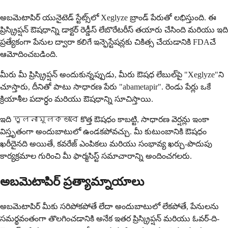
అబమెటాపిర్ యునైటెడ్ స్టేట్స్‌లో Xeglyze బ్రాండ్ పేరుతో లభిస్తుంది. ఈ
ప్రిస్క్రిప్షన్ ఔషధాన్ని డాక్టర్ రెడ్డీస్ లేబొరేటరీస్ తయారు చేసింది మరియు ఇది
ప్రత్యేకంగా పేనుల ద్వారా కలిగే ఇన్ఫెస్టేషన్లకు చికిత్స చేయడానికి FDAచే
ఆమోదించబడింది.
మీరు మీ ప్రిస్క్రిప్షన్ అందుకున్నప్పుడు, మీరు ఔషధ లేబుల్‌పై "Xeglyze"ని
చూస్తారు, దీనితో పాటు సాధారణ పేరు "abametapir". రెండు పేర్లు ఒకే
క్రియాశీల పదార్ధం మరియు ఔషధాన్ని సూచిస్తాయి.
ఇది তুলনামূলকভাবে కొత్త ఔషధం కాబట్టి, సాధారణ వెర్షన్లు ఇంకా
విస్తృతంగా అందుబాటులో ఉండకపోవచ్చు. మీ కుటుంబానికి ఔషధం
ఖరీదైనది అయితే, కవరేజ్ ఎంపికలు మరియు సంభావ్య ఖర్చు-పొదుపు
కార్యక్రమాల గురించి మీ ఫార్మసిస్ట్ సమాచారాన్ని అందించగలరు.
అబమెటాపిర్ ప్రత్యామ్నాయాలు
అబమెటాపిర్ మీకు సరిపోకపోతే లేదా అందుబాటులో లేకపోతే, పేనులను
సమర్థవంతంగా తొలగించడానికి అనేక ఇతర ప్రిస్క్రిప్షన్ మరియు ఓవర్-ది-