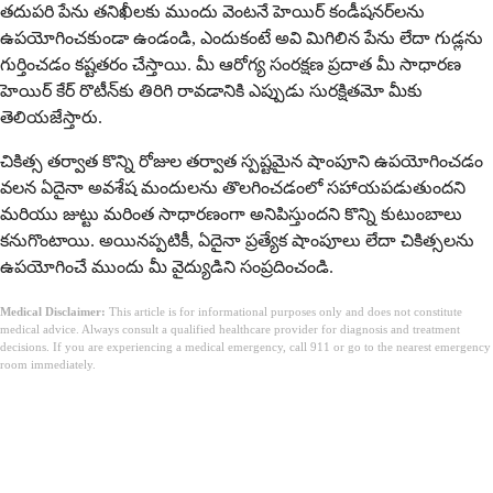
తదుపరి పేను తనిఖీలకు ముందు వెంటనే హెయిర్ కండీషనర్‌లను
ఉపయోగించకుండా ఉండండి, ఎందుకంటే అవి మిగిలిన పేను లేదా గుడ్లను
గుర్తించడం కష్టతరం చేస్తాయి. మీ ఆరోగ్య సంరక్షణ ప్రదాత మీ సాధారణ
హెయిర్ కేర్ రొటీన్‌కు తిరిగి రావడానికి ఎప్పుడు సురక్షితమో మీకు
తెలియజేస్తారు.
చికిత్స తర్వాత కొన్ని రోజుల తర్వాత స్పష్టమైన షాంపూని ఉపయోగించడం
వలన ఏదైనా అవశేష మందులను తొలగించడంలో సహాయపడుతుందని
మరియు జుట్టు మరింత సాధారణంగా అనిపిస్తుందని కొన్ని కుటుంబాలు
కనుగొంటాయి. అయినప్పటికీ, ఏదైనా ప్రత్యేక షాంపూలు లేదా చికిత్సలను
ఉపయోగించే ముందు మీ వైద్యుడిని సంప్రదించండి.
Medical Disclaimer:
This article is for informational purposes only and does not constitute
medical advice. Always consult a qualified healthcare provider for diagnosis and treatment
decisions. If you are experiencing a medical emergency, call 911 or go to the nearest emergency
room immediately.