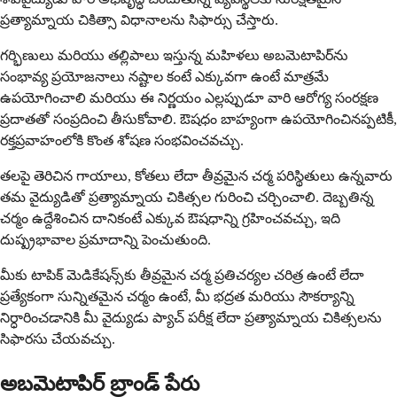
ప్రత్యామ్నాయ చికిత్సా విధానాలను సిఫార్సు చేస్తారు.
గర్భిణులు మరియు తల్లిపాలు ఇస్తున్న మహిళలు అబమెటాపిర్‌ను
సంభావ్య ప్రయోజనాలు నష్టాల కంటే ఎక్కువగా ఉంటే మాత్రమే
ఉపయోగించాలి మరియు ఈ నిర్ణయం ఎల్లప్పుడూ వారి ఆరోగ్య సంరక్షణ
ప్రదాతతో సంప్రదించి తీసుకోవాలి. ఔషధం బాహ్యంగా ఉపయోగించినప్పటికీ,
రక్తప్రవాహంలోకి కొంత శోషణ సంభవించవచ్చు.
తలపై తెరిచిన గాయాలు, కోతలు లేదా తీవ్రమైన చర్మ పరిస్థితులు ఉన్నవారు
తమ వైద్యుడితో ప్రత్యామ్నాయ చికిత్సల గురించి చర్చించాలి. దెబ్బతిన్న
చర్మం ఉద్దేశించిన దానికంటే ఎక్కువ ఔషధాన్ని గ్రహించవచ్చు, ఇది
దుష్ప్రభావాల ప్రమాదాన్ని పెంచుతుంది.
మీకు టాపిక్ మెడికేషన్స్‌కు తీవ్రమైన చర్మ ప్రతిచర్యల చరిత్ర ఉంటే లేదా
ప్రత్యేకంగా సున్నితమైన చర్మం ఉంటే, మీ భద్రత మరియు సౌకర్యాన్ని
నిర్ధారించడానికి మీ వైద్యుడు ప్యాచ్ పరీక్ష లేదా ప్రత్యామ్నాయ చికిత్సలను
సిఫారసు చేయవచ్చు.
అబమెటాపిర్ బ్రాండ్ పేరు