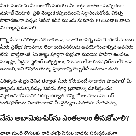
మీరు మందును మీ తలలోకి మరియు మీ జుట్టు అంతటా సున్నితంగా
మసాజ్ చేయాలి, ప్రతి వెంట్రుక కప్పబడిందని నిర్ధారించుకోండి. చికిత్స
సాధారణంగా వెచ్చని నీటితో కడిగే ముందు సుమారు 10 నిమిషాల పాటు
మీ జుట్టుపై ఉండాలి.
కొన్ని పేనుల చికిత్సల వలె కాకుండా, అబామెటాపిర్ని ఉపయోగించే ముందు
మీరు ప్రత్యేక షాంపూలు లేదా కండిషనర్‌లను ఉపయోగించాల్సిన అవసరం
లేదు. వాస్తవానికి, మీ జుట్టు పూర్తిగా శుభ్రంగా మరియు పొడిగా ఉండటం
ముఖ్యం, ఏదైనా స్టైలింగ్ ఉత్పత్తులు, నూనెలు లేదా కండిషనర్‌లు లేకుండా
ఉండాలి, ఇవి ఔషధం యొక్క ప్రభావాన్ని దెబ్బతీసే అవకాశం ఉంది.
చికిత్సను శుభ్రం చేసిన తర్వాత, మీరు కోరుకుంటే సాధారణ షాంపూతో మీ
జుట్టును కడుక్కోవచ్చు. ఔషధం పూర్తి ప్రభావాన్ని చూపిస్తుందని
నిర్ధారించుకోవడానికి చికిత్స తర్వాత కొన్ని రోజులపాటు హెయిర్
కండిషనర్‌లను నివారించాలని మీ వైద్యుడు సిఫారసు చేయవచ్చు.
నేను అబామెటాపిర్‌ను ఎంతకాలం తీసుకోవాలి?
చాలా మంది రోగులకు వారి తలపై పేనుల బాధను సమర్థవంతంగా