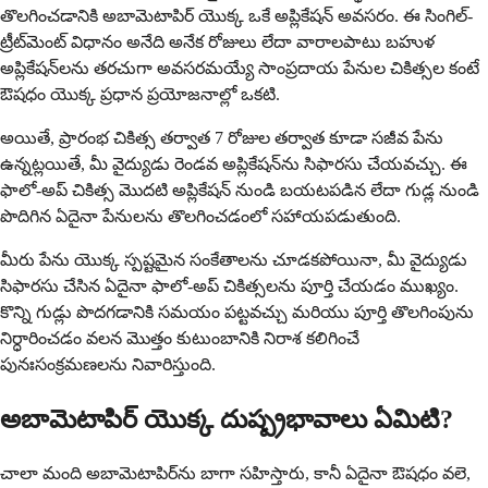
తొలగించడానికి అబామెటాపిర్ యొక్క ఒకే అప్లికేషన్ అవసరం. ఈ సింగిల్-
ట్రీట్‌మెంట్ విధానం అనేది అనేక రోజులు లేదా వారాలపాటు బహుళ
అప్లికేషన్‌లను తరచుగా అవసరమయ్యే సాంప్రదాయ పేనుల చికిత్సల కంటే
ఔషధం యొక్క ప్రధాన ప్రయోజనాల్లో ఒకటి.
అయితే, ప్రారంభ చికిత్స తర్వాత 7 రోజుల తర్వాత కూడా సజీవ పేను
ఉన్నట్లయితే, మీ వైద్యుడు రెండవ అప్లికేషన్‌ను సిఫారసు చేయవచ్చు. ఈ
ఫాలో-అప్ చికిత్స మొదటి అప్లికేషన్ నుండి బయటపడిన లేదా గుడ్ల నుండి
పొదిగిన ఏదైనా పేనులను తొలగించడంలో సహాయపడుతుంది.
మీరు పేను యొక్క స్పష్టమైన సంకేతాలను చూడకపోయినా, మీ వైద్యుడు
సిఫారసు చేసిన ఏదైనా ఫాలో-అప్ చికిత్సలను పూర్తి చేయడం ముఖ్యం.
కొన్ని గుడ్లు పొదగడానికి సమయం పట్టవచ్చు మరియు పూర్తి తొలగింపును
నిర్ధారించడం వలన మొత్తం కుటుంబానికి నిరాశ కలిగించే
పునఃసంక్రమణలను నివారిస్తుంది.
అబామెటాపిర్ యొక్క దుష్ప్రభావాలు ఏమిటి?
చాలా మంది అబామెటాపిర్‌ను బాగా సహిస్తారు, కానీ ఏదైనా ఔషధం వలె,