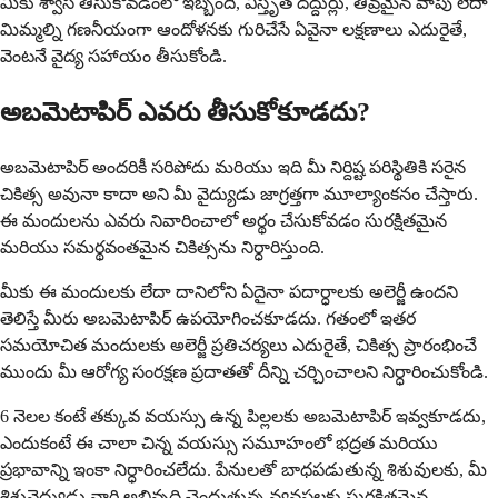
మీకు శ్వాస తీసుకోవడంలో ఇబ్బంది, విస్తృత దద్దుర్లు, తీవ్రమైన వాపు లేదా
మిమ్మల్ని గణనీయంగా ఆందోళనకు గురిచేసే ఏవైనా లక్షణాలు ఎదురైతే,
వెంటనే వైద్య సహాయం తీసుకోండి.
అబమెటాపిర్ ఎవరు తీసుకోకూడదు?
అబమెటాపిర్ అందరికీ సరిపోదు మరియు ఇది మీ నిర్దిష్ట పరిస్థితికి సరైన
చికిత్స అవునా కాదా అని మీ వైద్యుడు జాగ్రత్తగా మూల్యాంకనం చేస్తారు.
ఈ మందులను ఎవరు నివారించాలో అర్థం చేసుకోవడం సురక్షితమైన
మరియు సమర్థవంతమైన చికిత్సను నిర్ధారిస్తుంది.
మీకు ఈ మందులకు లేదా దానిలోని ఏదైనా పదార్ధాలకు అలెర్జీ ఉందని
తెలిస్తే మీరు అబమెటాపిర్ ఉపయోగించకూడదు. గతంలో ఇతర
సమయోచిత మందులకు అలెర్జీ ప్రతిచర్యలు ఎదురైతే, చికిత్స ప్రారంభించే
ముందు మీ ఆరోగ్య సంరక్షణ ప్రదాతతో దీన్ని చర్చించాలని నిర్ధారించుకోండి.
6 నెలల కంటే తక్కువ వయస్సు ఉన్న పిల్లలకు అబమెటాపిర్ ఇవ్వకూడదు,
ఎందుకంటే ఈ చాలా చిన్న వయస్సు సమూహంలో భద్రత మరియు
ప్రభావాన్ని ఇంకా నిర్ధారించలేదు. పేనులతో బాధపడుతున్న శిశువులకు, మీ
శిశువైద్యుడు వారి అభివృద్ధి చెందుతున్న వ్యవస్థలకు సురక్షితమైన