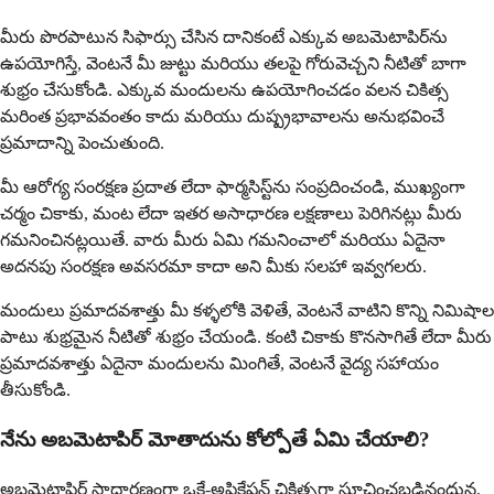
మీరు పొరపాటున సిఫార్సు చేసిన దానికంటే ఎక్కువ అబమెటాపిర్‌ను
ఉపయోగిస్తే, వెంటనే మీ జుట్టు మరియు తలపై గోరువెచ్చని నీటితో బాగా
శుభ్రం చేసుకోండి. ఎక్కువ మందులను ఉపయోగించడం వలన చికిత్స
మరింత ప్రభావవంతం కాదు మరియు దుష్ప్రభావాలను అనుభవించే
ప్రమాదాన్ని పెంచుతుంది.
మీ ఆరోగ్య సంరక్షణ ప్రదాత లేదా ఫార్మసిస్ట్‌ను సంప్రదించండి, ముఖ్యంగా
చర్మం చికాకు, మంట లేదా ఇతర అసాధారణ లక్షణాలు పెరిగినట్లు మీరు
గమనించినట్లయితే. వారు మీరు ఏమి గమనించాలో మరియు ఏదైనా
అదనపు సంరక్షణ అవసరమా కాదా అని మీకు సలహా ఇవ్వగలరు.
మందులు ప్రమాదవశాత్తు మీ కళ్ళలోకి వెళితే, వెంటనే వాటిని కొన్ని నిమిషాల
పాటు శుభ్రమైన నీటితో శుభ్రం చేయండి. కంటి చికాకు కొనసాగితే లేదా మీరు
ప్రమాదవశాత్తు ఏదైనా మందులను మింగితే, వెంటనే వైద్య సహాయం
తీసుకోండి.
నేను అబమెటాపిర్ మోతాదును కోల్పోతే ఏమి చేయాలి?
అబమెటాపిర్ సాధారణంగా ఒకే-అప్లికేషన్ చికిత్సగా సూచించబడినందున,