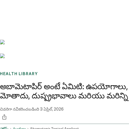
Benchmarks
Stories
FAQ
Sign up / Log in
HEALTH LIBRARY
అబామెటాపిర్ అంటే ఏమిటి: ఉపయోగాలు,
మోతాదు, దుష్ప్రభావాలు మరియు మరిన్ని
చివరిగా నవీకరించబడింది
3 ఏప్రిల్, 2026
హోమ్
మందులు
Abametapir Topical Application Route