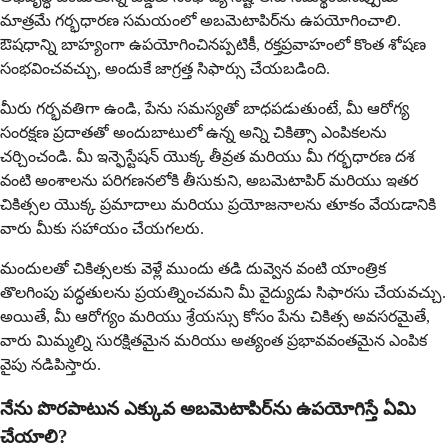
మాత్రమే గర్భధారణ సమయంలో అబమెటాపిర్‌ను ఉపయోగించాలి.
ఔషధాన్ని బాహ్యంగా ఉపయోగించినప్పటికీ, రక్తప్రవాహంలో కొంత శోషణ
సంభవించవచ్చు, అందుకే జాగ్రత్త సిఫార్సు చేయబడింది.
మీరు గర్భవతిగా ఉండి, పేను సమస్యతో బాధపడుతుంటే, మీ ఆరోగ్య
సంరక్షణ ప్రదాతతో అందుబాటులో ఉన్న అన్ని చికిత్సా ఎంపికలను
చర్చించండి. మీ ఇన్ఫెస్టేషన్ యొక్క తీవ్రత మరియు మీ గర్భధారణ దశ
వంటి అంశాలను పరిగణనలోకి తీసుకుని, అబమెటాపిర్ మరియు ఇతర
చికిత్సల యొక్క ప్రమాదాలు మరియు ప్రయోజనాలను తూకం వేయడానికి
వారు మీకు సహాయం చేయగలరు.
మందులతో చికిత్సలకు వెళ్లే ముందు తడి దువ్వెన వంటి యాంత్రిక
తొలగింపు పద్ధతులను ప్రయత్నించమని మీ వైద్యుడు సిఫారసు చేయవచ్చు.
అయితే, మీ ఆరోగ్యం మరియు శ్రేయస్సు కోసం పేను చికిత్స అవసరమైతే,
వారు మిమ్మల్ని సురక్షితమైన మరియు అత్యంత ప్రభావవంతమైన ఎంపిక
వైపు నడిపిస్తారు.
నేను పొరపాటున ఎక్కువ అబమెటాపిర్‌ను ఉపయోగిస్తే ఏమి
చేయాలి?