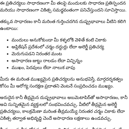
ఈ ప్రతిచర్యలు సాధారణంగా మీ తలపై మందులకు సాధారణ ప్రతిస్పందన
మరియు సాధారణంగా చికిత్స సమర్థవంతంగా పనిచేస్తుందని సూచిస్తాయి.
తక్కువ సాధారణం కానీ మరింత గుర్తించదగిన దుష్ప్రభావాలు వీటిని కలిగి
ఉంటాయి:
మందులు అనుకోకుండా మీ కళ్ళలోకి వెళితే కంటి చికాకు
అప్లికేషన్ ప్రదేశంలో చర్మం దద్దుర్లు లేదా అలెర్జీ ప్రతిచర్య
మెరుగుపడని నిరంతర మంట
అసాధారణ జుట్టు రాలడం లేదా విచ్ఛిన్నం
ముఖం, పెదవులు లేదా నాలుక వాపు
మీరు ఈ మరింత ముఖ్యమైన ప్రతిచర్యలను అనుభవిస్తే, మార్గదర్శకత్వం
కోసం మీ ఆరోగ్య సంరక్షణ ప్రదాతని వెంటనే సంప్రదించడం ముఖ్యం.
అరుదైన కానీ తీవ్రమైన దుష్ప్రభావాలు అబమెటాపిర్‌తో అసాధారణం, కానీ
అవి సున్నితమైన వ్యక్తులలో సంభవించవచ్చు. వీటిలో తీవ్రమైన అలెర్జీ
ప్రతిచర్యలు, కాలక్రమేణా మరింత తీవ్రమయ్యే నిరంతర చర్మం చికాకు లేదా
చికిత్స తర్వాత అభివృద్ధి చెందే అసాధారణ లక్షణాలు ఉండవచ్చు.