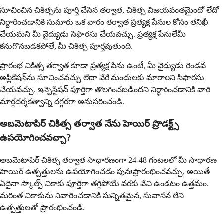
సూచించిన చికిత్సను పూర్తి చేసిన తర్వాత, చికిత్స విజయవంతమైందో లేదో
నిర్ధారించడానికి సుమారు ఒక వారం తర్వాత ప్రత్యక్ష పేనుల కోసం తనిఖీ
చేయమని మీ వైద్యుడు సిఫారసు చేయవచ్చు. ప్రత్యక్ష పేనులేమీ
కనుగొనబడకపోతే, మీ చికిత్స పూర్తవుతుంది.
ప్రారంభ చికిత్స తర్వాత కూడా ప్రత్యక్ష పేను ఉంటే, మీ వైద్యుడు రెండవ
అప్లికేషన్‌ను సూచించవచ్చు లేదా వేరే మందులకు మారాలని సిఫారసు
చేయవచ్చు. ఇన్ఫెస్టేషన్ పూర్తిగా తొలగించబడిందని నిర్ధారించడానికి వారి
మార్గదర్శకత్వాన్ని దగ్గరగా అనుసరించండి.
అబమెటాపిర్ చికిత్స తర్వాత నేను హెయిర్ ప్రొడక్ట్స్
ఉపయోగించవచ్చా?
అబమెటాపిర్ చికిత్స తర్వాత సాధారణంగా 24-48 గంటలలో మీ సాధారణ
హెయిర్ ఉత్పత్తులను ఉపయోగించడం పునఃప్రారంభించవచ్చు, అయితే
ఏదైనా స్కాల్ప్ చికాకు పూర్తిగా తగ్గిపోయే వరకు వేచి ఉండటం ఉత్తమం.
మరింత చికాకును నివారించడానికి సున్నితమైన, సువాసన లేని
ఉత్పత్తులతో ప్రారంభించండి.