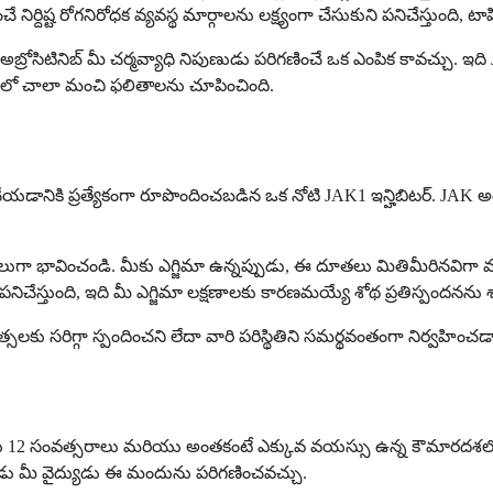
ష్ట రోగనిరోధక వ్యవస్థ మార్గాలను లక్ష్యంగా చేసుకుని పనిచేస్తుంది, టా
, అబ్రోసిటినిబ్ మీ చర్మవ్యాధి నిపుణుడు పరిగణించే ఒక ఎంపిక కావచ్చు. ఇద
డటంలో చాలా మంచి ఫలితాలను చూపించింది.
స చేయడానికి ప్రత్యేకంగా రూపొందించబడిన ఒక నోటి JAK1 ఇన్హిబిటర్. JAK
ే దూతలుగా భావించండి. మీకు ఎగ్జిమా ఉన్నప్పుడు, ఈ దూతలు మితిమీరిన
వారా పనిచేస్తుంది, ఇది మీ ఎగ్జిమా లక్షణాలకు కారణమయ్యే శోథ ప్రతిస్ప
్సలకు సరిగ్గా స్పందించని లేదా వారి పరిస్థితిని సమర్థవంతంగా నిర్వహించ
దలు మరియు 12 సంవత్సరాలు మరియు అంతకంటే ఎక్కువ వయస్సు ఉన్న కౌమారదశల
ు మీ వైద్యుడు ఈ మందును పరిగణించవచ్చు.