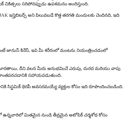
పిక్ చికిత్సలు సరిపోనప్పుడు ఉపశమనం అందిస్తుంది.
ి JAK ఇన్హిబిటర్స్ అని పిలువబడే కొత్త తరగతి మందులకు చెందినది, ఇది
 అంటే జానుస్ కినేస్, ఇవి మీ శరీరంలో మంటను నియంత్రించడంలో
విగా మారతాయి, దీని వలన మీరు అనుభవించే ఎరుపు, దురద మరియు వాపు
ందనను శాంతపరచడానికి సహాయపడుతుంది.
డానికి సిస్టమిక్ థెరపీ అవసరమయ్యే వ్యక్తుల కోసం ఇది రూపొందించబడింది.
ో ఉన్నవారిలో మితమైన నుండి తీవ్రమైన అటోపిక్ చర్మశోథ కోసం