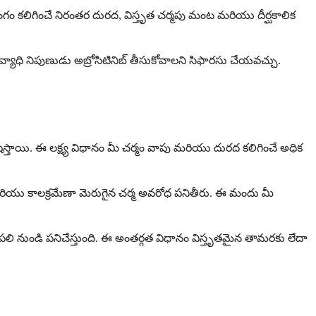
ం కలిగించే నిరంతర దురద, విస్తృత చర్మపు మంట మరియు దీర్ఘకాలిక
ాధి నిపుణుడు అబ్రోసిటినిబ్ తీసుకోవాలని సిఫారసు చేయవచ్చు.
ోషిస్తాయి. ఈ లక్ష్య విధానం మీ చర్మం వాపు మరియు దురద కలిగించే అధిక
 మరియు కాలక్రమేణా మెరుగైన చర్మ అవరోధ పనితీరు. ఈ మందు మీ
పలి నుండి పనిచేస్తుంది. ఈ అంతర్గత విధానం విస్తృతమైన తామరకు లేదా