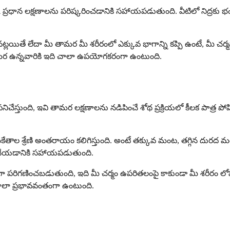
ధాన లక్షణాలను పరిష్కరించడానికి సహాయపడుతుంది. వీటిలో నిద్రకు భంగ
 లేదా మీ తామర మీ శరీరంలో ఎక్కువ భాగాన్ని కప్పి ఉంటే, మీ చర్మవ్య
 తామర ఉన్నవారికి ఇది చాలా ఉపయోగకరంగా ఉంటుంది.
ిచేస్తుంది, ఇవి తామర లక్షణాలను నడిపించే శోథ ప్రక్రియలో కీలక పాత్ర ప
ంకేతాల శ్రేణి అంతరాయం కలిగిస్తుంది. అంటే తక్కువ మంట, తగ్గిన దురద
ట్ చేయడానికి సహాయపడుతుంది.
ుగా పరిగణించబడుతుంది, ఇది మీ చర్మం ఉపరితలంపై కాకుండా మీ శరీరం లో
చాలా ప్రభావవంతంగా ఉంటుంది.