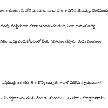
ర్యవంతంగా ఉంటుంది. నోటి మందులు కూడా వేగంగా పనిచేయవచ్చు, కొంతమంది
దనపు పరిస్థితులకు కూడా ఆమోదించబడింది, మీకు బహుళ అలెర్జీ
 ఈ ఎంపికల మధ్య ఎంచుకోవడంలో మీకు సహాయం చేస్తారు. రెండు మందులు
లి. JAK ఇన్హిబిటర్లు ఒక తరగతిగా కొన్ని అధ్యయనాలలో పెరిగిన హృదయనాళ
ం, మీ రక్తపోటును తనిఖీ చేయడం మరియు ECG లేదా ఎకోకార్డియోగ్రామ్