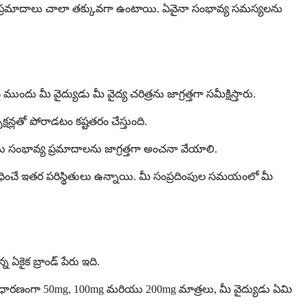
పటికీ ఈ ప్రమాదాలు చాలా తక్కువగా ఉంటాయి. ఏవైనా సంభావ్య సమస్యలను
దు మీ వైద్యుడు మీ వైద్య చరిత్రను జాగ్రత్తగా సమీక్షిస్తారు.
క్షన్లతో పోరాడటం కష్టతరం చేస్తుంది.
మరియు సంభావ్య ప్రమాదాలను జాగ్రత్తగా అంచనా వేయాలి.
ి నిరోధించే ఇతర పరిస్థితులు ఉన్నాయి. మీ సంప్రదింపుల సమయంలో మీ
ఏకైక బ్రాండ్ పేరు ఇది.
ంది, సాధారణంగా 50mg, 100mg మరియు 200mg మాత్రలు, మీ వైద్యుడు ఏమి