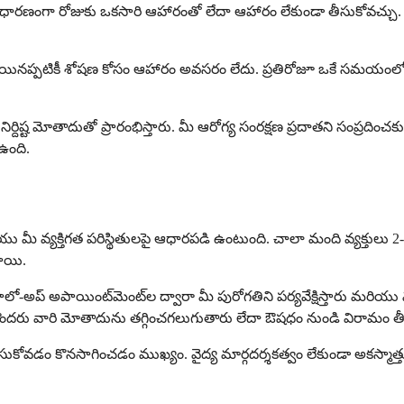
 సాధారణంగా రోజుకు ఒకసారి ఆహారంతో లేదా ఆహారం లేకుండా తీసుకోవచ్చు. 
అయినప్పటికీ శోషణ కోసం ఆహారం అవసరం లేదు. ప్రతిరోజూ ఒకే సమయంలో తీస
్దిష్ట మోతాదుతో ప్రారంభిస్తారు. మీ ఆరోగ్య సంరక్షణ ప్రదాతని సంప్రద
ఉంది.
 మరియు మీ వ్యక్తిగత పరిస్థితులపై ఆధారపడి ఉంటుంది. చాలా మంది వ్యక్
ాయి.
ో-అప్ అపాయింట్‌మెంట్‌ల ద్వారా మీ పురోగతిని పర్యవేక్షిస్తారు మరియు 
మరికొందరు వారి మోతాదును తగ్గించగలుగుతారు లేదా ఔషధం నుండి విరామం త
ు తీసుకోవడం కొనసాగించడం ముఖ్యం. వైద్య మార్గదర్శకత్వం లేకుండా అకస్మ