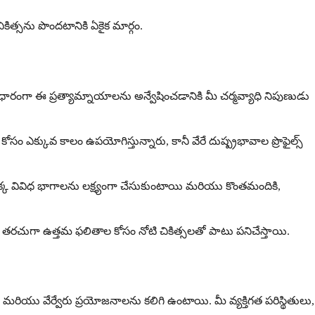
ికిత్సను పొందటానికి ఏకైక మార్గం.
ి ఆధారంగా ఈ ప్రత్యామ్నాయాలను అన్వేషించడానికి మీ చర్మవ్యాధి నిపుణుడు
ోసం ఎక్కువ కాలం ఉపయోగిస్తున్నారు, కానీ వేరే దుష్ప్రభావాల ప్రొఫైల్స్
యొక్క వివిధ భాగాలను లక్ష్యంగా చేసుకుంటాయి మరియు కొంతమందికి,
ు తరచుగా ఉత్తమ ఫలితాల కోసం నోటి చికిత్సలతో పాటు పనిచేస్తాయి.
 మరియు వేర్వేరు ప్రయోజనాలను కలిగి ఉంటాయి. మీ వ్యక్తిగత పరిస్థితులు,