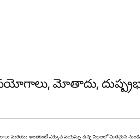
 ఉపయోగాలు, మోతాదు, దుష్ప్
 సంవత్సరాలు మరియు అంతకంటే ఎక్కువ వయస్సు ఉన్న పిల్లలలో మితమైన నుండి