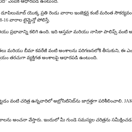
ంచిది" ఎంపిక ఆధారపడి ఉంటుంది.
ికి డూపిలుమాబ్ యొక్క ప్రతి రెండు వారాల ఇంజెక్షన్ల కంటే మరింత సౌక
ారాల టైమ్లైన్తో పోలిస్తే.
్రభావాన్ని కలిగి ఉంది. ఇది ఆస్తమా మరియు నాసికా పాలిప్స్ వంటి అ
్రాధాన్యతలు మరియు బీమా కవరేజీ వంటి అంశాలను పరిగణనలోకి తీసుకుని,
ిర్ణయం తరచుగా వ్యక్తిగత అంశాలపై ఆధారపడి ఉంటుంది.
డకట్టడం వంటి చరిత్ర ఉన్నవారిలో అబ్రోసిటినిబ్‌ను జాగ్రత్తగా పరిశీలించా
ాలను అంచనా వేస్తారు. ఇందులో మీ గుండె సమస్యల చరిత్రను సమీక్షించడ