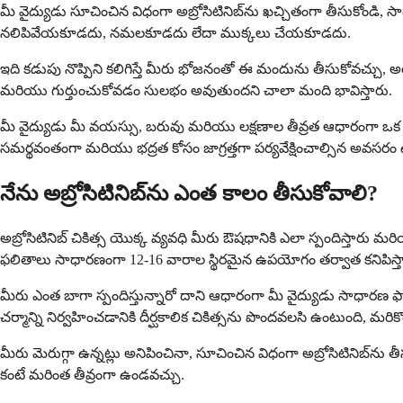
మీ వైద్యుడు సూచించిన విధంగా అబ్రోసిటినిబ్‌ను ఖచ్చితంగా తీసుకోండి,
నలిపివేయకూడదు, నమలకూడదు లేదా ముక్కలు చేయకూడదు.
ఇది కడుపు నొప్పిని కలిగిస్తే మీరు భోజనంతో ఈ మందును తీసుకోవచ్చు, 
మరియు గుర్తుంచుకోవడం సులభం అవుతుందని చాలా మంది భావిస్తారు.
మీ వైద్యుడు మీ వయస్సు, బరువు మరియు లక్షణాల తీవ్రత ఆధారంగా ఒక నిర
సమర్థవంతంగా మరియు భద్రత కోసం జాగ్రత్తగా పర్యవేక్షించాల్సిన అవసరం 
నేను అబ్రోసిటినిబ్‌ను ఎంత కాలం తీసుకోవాలి?
అబ్రోసిటినిబ్ చికిత్స యొక్క వ్యవధి మీరు ఔషధానికి ఎలా స్పందిస్తారు
ఫలితాలు సాధారణంగా 12-16 వారాల స్థిరమైన ఉపయోగం తర్వాత కనిపిస్త
మీరు ఎంత బాగా స్పందిస్తున్నారో దాని ఆధారంగా మీ వైద్యుడు సాధారణ ఫాల
చర్మాన్ని నిర్వహించడానికి దీర్ఘకాలిక చికిత్సను పొందవలసి ఉంటుంది, 
మీరు మెరుగ్గా ఉన్నట్లు అనిపించినా, సూచించిన విధంగా అబ్రోసిటినిబ్‌న
కంటే మరింత తీవ్రంగా ఉండవచ్చు.