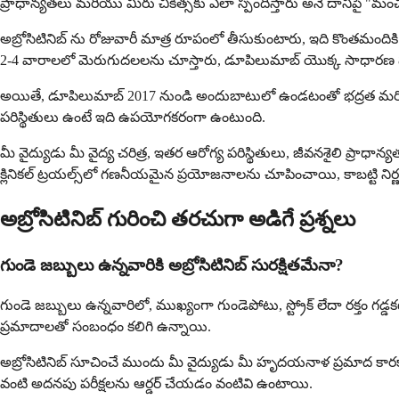
ప్రాధాన్యతలు మరియు మీరు చికిత్సకు ఎలా స్పందిస్తారు అనే దానిపై "మ
అబ్రోసిటినిబ్ ను రోజువారీ మాత్ర రూపంలో తీసుకుంటారు, ఇది కొంతమంద
2-4 వారాలలో మెరుగుదలలను చూస్తారు, డూపిలుమాబ్ యొక్క సాధారణ 8-16 వ
అయితే, డూపిలుమాబ్ 2017 నుండి అందుబాటులో ఉండటంతో భద్రత మరియు ప
పరిస్థితులు ఉంటే ఇది ఉపయోగకరంగా ఉంటుంది.
మీ వైద్యుడు మీ వైద్య చరిత్ర, ఇతర ఆరోగ్య పరిస్థితులు, జీవనశైలి ప
క్లినికల్ ట్రయల్స్‌లో గణనీయమైన ప్రయోజనాలను చూపించాయి, కాబట్టి న
అబ్రోసిటినిబ్ గురించి తరచుగా అడిగే ప్రశ్నలు
గుండె జబ్బులు ఉన్నవారికి అబ్రోసిటినిబ్ సురక్షితమేనా?
గుండె జబ్బులు ఉన్నవారిలో, ముఖ్యంగా గుండెపోటు, స్ట్రోక్ లేదా రక్తం గడ్
ప్రమాదాలతో సంబంధం కలిగి ఉన్నాయి.
అబ్రోసిటినిబ్ సూచించే ముందు మీ వైద్యుడు మీ హృదయనాళ ప్రమాద కారక
వంటి అదనపు పరీక్షలను ఆర్డర్ చేయడం వంటివి ఉంటాయి.