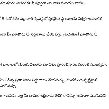
మాత్రలను నీటితో కలిపి పూర్తిగా మింగాలి మరియు వాటిని
ుకోవడం వల్ల వారి వ్యవస్థలో స్థిరమైన స్థాయిలను నిర్వహించడానికి
ించకుండా మీ మోతాదును సర్దుబాటు చేయవద్దు, ఎందుకంటే మోతాదును
తులు 2-4 వారాలలో మెరుగుదలలను చూడటం ప్రారంభిస్తారు, మరింత ముఖ్యమైన
మీ చికిత్స ప్రణాళికను సర్దుబాటు చేయవచ్చు. కొంతమంది స్పష్టమైన
ీసుకోవచ్చు.
ాత్తుగా ఆపడం వల్ల మీ తామర లక్షణాలు తిరిగి రావచ్చు, బహుశా మునుపటి