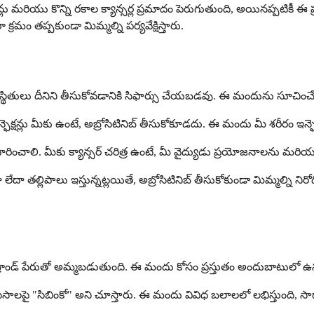
ఫెక్షన్లు మరియు కొన్ని రకాల క్యాన్సర్ల ప్రమాదం పెరుగుతుంది, అయినప్
క్రమం తప్పకుండా మిమ్మల్ని పర్యవేక్షిస్తారు.
ిస్థితులు దీనిని తీసుకోవడానికి సిఫార్సు చేయబడవు. ఈ మందును సూచించే ముం
ఇన్ఫెక్షన్లు మీకు ఉంటే, అబ్రోసిటినిబ్ తీసుకోకూడదు. ఈ మందు మీ శరీరం ఇన్ఫె
‌ను నివారించాలి. మీకు క్యాన్సర్ చరిత్ర ఉంటే, మీ వైద్యుడు ప్రయోజనాలను 
ా లేదా తల్లిపాలు ఇస్తున్నట్లయితే, అబ్రోసిటినిబ్ తీసుకోకుండా మిమ్మల్న
బ్రాండ్ పేరుతో అమ్మబడుతుంది. ఈ మందు కోసం ప్రస్తుతం అందుబాటులో ఉన్న 
ాత్రల సీసాలపై "సిబింకో" అని చూస్తారు. ఈ మందు వివిధ బలాలలో లభిస్తు