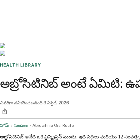
Benchmarks
Stories
FAQ
Sign up / Log in
HEALTH LIBRARY
అబ్రోసిటినిబ్ అంటే ఏమిటి:
చివరిగా నవీకరించబడింది
3 ఏప్రిల్, 2026
హోమ్
మందులు
Abrocitinib Oral Route
అబ్రోసిటినిబ్ అనేది ఒక ప్రిస్క్రిప్షన్ మందు, ఇది పెద్దలు మరియు 12