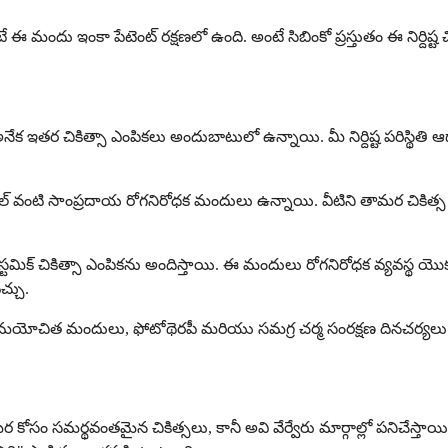
 మందు ఇంకా పేటెంట్ రక్షణలో ఉంది. అంటే సిబింకో ప్రస్తుతం ఈ నిర్దిష్ట చ
 అనేక ఇతర చికిత్సా ఎంపికలు అందుబాటులో ఉన్నాయి. మీ నిర్దిష్ట పరిస్థిత
ఫెటిల్ వంటి సాంప్రదాయ రోగనిరోధక మందులు ఉన్నాయి. వీటిని తామర చికిత్స క
సిస్టమిక్ చికిత్సా ఎంపికను అందిస్తాయి. ఈ మందులు రోగనిరోధక వ్యవస్థ 
్చు.
్షన్ సమయోచిత మందులు, ఫోటోథెరపీ మరియు సమగ్ర చర్మ సంరక్షణ దినచర్యల
ోసం సమర్థవంతమైన చికిత్సలు, కానీ అవి వేర్వేరు మార్గాల్లో పనిచేస్తాయి