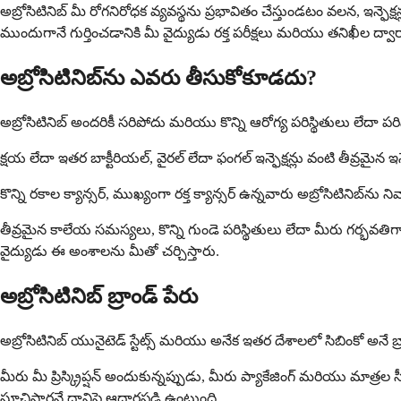
అబ్రోసిటినిబ్ మీ రోగనిరోధక వ్యవస్థను ప్రభావితం చేస్తుండటం వలన, ఇన్
ముందుగానే గుర్తించడానికి మీ వైద్యుడు రక్త పరీక్షలు మరియు తనిఖీల ద్వారా 
అబ్రోసిటినిబ్‌ను ఎవరు తీసుకోకూడదు?
అబ్రోసిటినిబ్ అందరికీ సరిపోదు మరియు కొన్ని ఆరోగ్య పరిస్థితులు లేదా పర
క్షయ లేదా ఇతర బాక్టీరియల్, వైరల్ లేదా ఫంగల్ ఇన్ఫెక్షన్లు వంటి తీవ్రమైన 
కొన్ని రకాల క్యాన్సర్, ముఖ్యంగా రక్త క్యాన్సర్ ఉన్నవారు అబ్రోసిటినిబ్
తీవ్రమైన కాలేయ సమస్యలు, కొన్ని గుండె పరిస్థితులు లేదా మీరు గర్భవతిగ
వైద్యుడు ఈ అంశాలను మీతో చర్చిస్తారు.
అబ్రోసిటినిబ్ బ్రాండ్ పేరు
అబ్రోసిటినిబ్ యునైటెడ్ స్టేట్స్ మరియు అనేక ఇతర దేశాలలో సిబింకో అనే 
మీరు మీ ప్రిస్క్రిప్షన్ అందుకున్నప్పుడు, మీరు ప్యాకేజింగ్ మరియు మ
సూచిస్తారనే దానిపై ఆధారపడి ఉంటుంది.