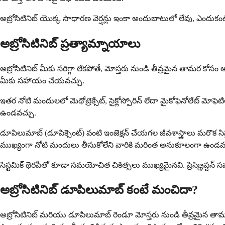
అబ్రోసిటినిబ్ యొక్క సాధారణ వెర్షన్లు ఇంకా అందుబాటులో లేవు, ఎందుకంటే ఈ
అబ్రోసిటినిబ్ ప్రత్యామ్నాయాలు
అబ్రోసిటినిబ్ మీకు సరిగ్గా లేకపోతే, మోస్తరు నుండి తీవ్రమైన తామర కోసం
మీకు సహాయం చేయవచ్చు.
ఇతర నోటి మందులలో మెథోట్రెక్సేట్, సైక్లోస్పోరిన్ లేదా మైకోఫెనోలేట్ మో
ఉండవచ్చు.
డూపిలుమాబ్ (డూపిక్సెంట్) వంటి ఇంజెక్షన్ చేయగల జీవశాస్త్రాలు మరొక 
ముఖ్యంగా నోటి మందులు తీసుకోలేని వారికి మరింత అనుకూలంగా ఉండవచ
సిస్టమిక్ థెరపీతో కూడా సమయోచిత చికిత్సలు ముఖ్యమైనవి. ప్రిస్క్రిప
అబ్రోసిటినిబ్ డూపిలుమాబ్ కంటే మంచిదా?
అబ్రోసిటినిబ్ మరియు డూపిలుమాబ్ రెండూ మోస్తరు నుండి తీవ్రమైన తామర క