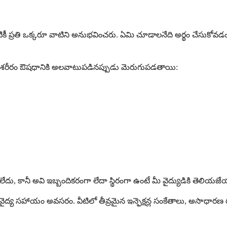
్పటికీ ప్రతి ఒక్కరూ వాటిని అనుభవించరు. ఏమి చూడాలనేది అర్థం చేసుకోవ
 శరీరం ఔషధానికి అలవాటుపడినప్పుడు మెరుగుపడతాయి:
కానీ అవి ఇబ్బందికరంగా లేదా స్థిరంగా ఉంటే మీ వైద్యుడికి తెలియజే
ైద్య సహాయం అవసరం. వీటిలో తీవ్రమైన ఇన్ఫెక్షన్ల సంకేతాలు, అసాధారణ రక్త