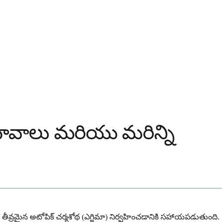
రభావాలు మరియు మరిన్ని
 తీవ్రమైన అటోపిక్ చర్మశోథ (ఎగ్జిమా) నిర్వహించడానికి సహాయపడుతుంది.