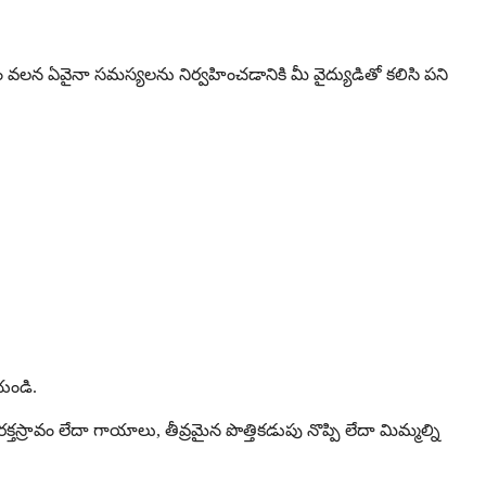
డం వలన ఏవైనా సమస్యలను నిర్వహించడానికి మీ వైద్యుడితో కలిసి పని
యండి.
స్రావం లేదా గాయాలు, తీవ్రమైన పొత్తికడుపు నొప్పి లేదా మిమ్మల్ని