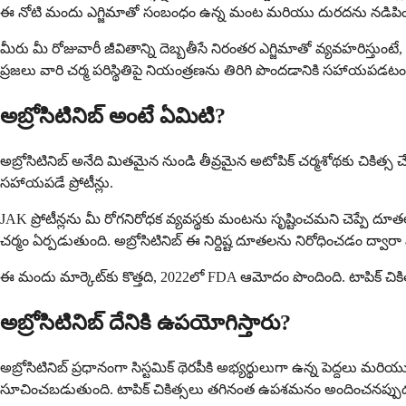
ఈ నోటి మందు ఎగ్జిమాతో సంబంధం ఉన్న మంట మరియు దురదను నడిపించే నిర్ది
మీరు మీ రోజువారీ జీవితాన్ని దెబ్బతీసే నిరంతర ఎగ్జిమాతో వ్యవహరిస్తుంటే
ప్రజలు వారి చర్మ పరిస్థితిపై నియంత్రణను తిరిగి పొందడానికి సహాయప
అబ్రోసిటినిబ్ అంటే ఏమిటి?
అబ్రోసిటినిబ్ అనేది మితమైన నుండి తీవ్రమైన అటోపిక్ చర్మశోథకు చికిత్
సహాయపడే ప్రోటీన్లు.
JAK ప్రోటీన్లను మీ రోగనిరోధక వ్యవస్థకు మంటను సృష్టించమని చెప్ప
చర్మం ఏర్పడుతుంది. అబ్రోసిటినిబ్ ఈ నిర్దిష్ట దూతలను నిరోధించడం ద్
ఈ మందు మార్కెట్‌కు కొత్తది, 2022లో FDA ఆమోదం పొందింది. టాపిక్ చికిత
అబ్రోసిటినిబ్ దేనికి ఉపయోగిస్తారు?
అబ్రోసిటినిబ్ ప్రధానంగా సిస్టమిక్ థెరపీకి అభ్యర్థులుగా ఉన్న పెద్
సూచించబడుతుంది. టాపిక్ చికిత్సలు తగినంత ఉపశమనం అందించనప్పుడ