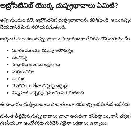
అబ్రోసిటినిబ్ యొక్క దుష్ప్రభావాలు ఏమిటి?
అన్ని మందుల వలె, అబ్రోసిటినిబ్ దుష్ప్రభావాలను కలిగిస్తుంది, అయినప
చేయడానికి మీకు సహాయపడుతుంది.
అత్యంత సాధారణ దుష్ప్రభావాలు సాధారణంగా తేలికపాటివి మరియు మీ
వికారం మరియు కడుపు అసౌకర్యం
తలనొప్పి
సాధారణ జలుబు లక్షణాలు
చురుకుదనం
అలసట
మొటిమలు లేదా చర్మంపై దద్దుర్లు
చిన్నపాటి ఇన్ఫెక్షన్ల ప్రమాదం పెరుగుతుంది
ఈ సాధారణ దుష్ప్రభావాలు సాధారణంగా ఔషధాన్ని ఆపవలసిన అవసరం లేదు, 
మరింత తీవ్రమైన దుష్ప్రభావాలు చాలా అరుదుగా కనిపిస్తాయి, కానీ తక్షణ వ
గణనీయంగా ఆందోళనకు గురిచేసే ఏవైనా లక్షణాలు ఉన్నాయి.