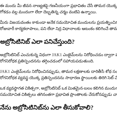
ఈ మందు మీ జీవన నాణ్యతపై గణనీయంగా ప్రభావితం చేసే తామర యొక్క ప్ర
గోకడం వల్ల మందంగా లేదా దెబ్బతిన్న చర్మం వంటివి ఉన్నాయి.
మీరు విజయవంతం కాకుండా అనేక సమయోచిత మందులను ప్రయత్నించినట్లయితే
రోజువారీ కార్యకలాపాలు, పని లేదా నిద్ర విధానాలకు ఆటంకం కలిగించే
అబ్రోసిటినిబ్ ఎలా పనిచేస్తుంది?
అబ్రోసిటినిబ్ ఎంచుకున్న విధంగా JAK1 ఎంజైమ్‌లను నిరోధించడం ద్వారా పన
రోగనిరోధక ప్రతిస్పందనను తగ్గించడంలో సహాయపడుతుంది.
JAK1 ఎంజైమ్‌లను నిరోధించినప్పుడు, తామర లక్షణాలకు దారితీసే శోథ స
రోగనిరోధక వ్యవస్థ యొక్క ప్రతిస్పందనను సాధారణ స్థాయిలకు తిరిగి సె
ఒక వ్యవస్థాగత చికిత్సగా, అబ్రోసిటినిబ్ ఒక మితమైన-బలం కలిగిన మంద
సమయోచిత చికిత్సలు తగినంతగా ప్రభావిత ప్రాంతాలకు చేరుకోనప్పుడు 
నేను అబ్రోసిటినిబ్‌ను ఎలా తీసుకోవాలి?