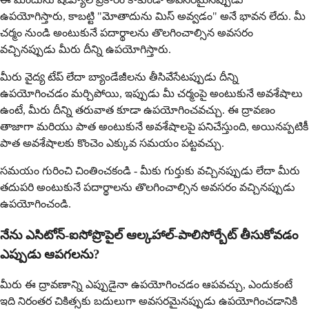
ఉపయోగిస్తారు, కాబట్టి "మోతాదును మిస్ అవ్వడం" అనే భావన లేదు. మీ
చర్మం నుండి అంటుకునే పదార్థాలను తొలగించాల్సిన అవసరం
వచ్చినప్పుడు మీరు దీన్ని ఉపయోగిస్తారు.
మీరు వైద్య టేప్ లేదా బ్యాండేజీలను తీసివేసేటప్పుడు దీన్ని
ఉపయోగించడం మర్చిపోయి, ఇప్పుడు మీ చర్మంపై అంటుకునే అవశేషాలు
ఉంటే, మీరు దీన్ని తరువాత కూడా ఉపయోగించవచ్చు. ఈ ద్రావణం
తాజాగా మరియు పాత అంటుకునే అవశేషాలపై పనిచేస్తుంది, అయినప్పటికీ
పాత అవశేషాలకు కొంచెం ఎక్కువ సమయం పట్టవచ్చు.
సమయం గురించి చింతించకండి - మీకు గుర్తుకు వచ్చినప్పుడు లేదా మీరు
తదుపరి అంటుకునే పదార్థాలను తొలగించాల్సిన అవసరం వచ్చినప్పుడు
ఉపయోగించండి.
నేను ఎసిటోన్-ఐసోప్రొపైల్ ఆల్కహాల్-పాలిసోర్బేట్ తీసుకోవడం
ఎప్పుడు ఆపగలను?
మీరు ఈ ద్రావణాన్ని ఎప్పుడైనా ఉపయోగించడం ఆపవచ్చు, ఎందుకంటే
ఇది నిరంతర చికిత్సకు బదులుగా అవసరమైనప్పుడు ఉపయోగించడానికి