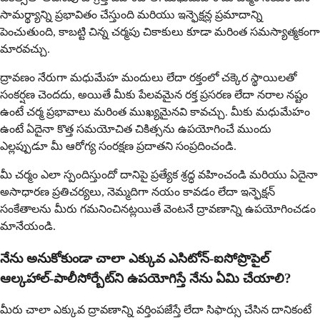
సామర్థ్యాన్ని ప్రభావితం చేస్తుంది మరియు ఇన్ఫెక్షన్ల ప్రమాదాన్ని
పెంచుతుంది, కాబట్టి చిన్న చర్మపు చికాకులు కూడా మరింత సమస్యాత్మకంగా
మారవచ్చు.
ద్రావణం నేరుగా మధుమేహ మందులు లేదా రక్తంలో చక్కెర స్థాయిలతో
సంకర్షణ చెందదు, అయితే మీకు పేలవమైన రక్త ప్రసరణ లేదా నరాల నష్టం
ఉంటే చర్మ ప్రభావాలు మరింత ముఖ్యమైనవి కావచ్చు. మీకు మధుమేహం
ఉంటే ఏదైనా కొత్త సమయోచిత చికిత్సను ఉపయోగించే ముందు
ఎల్లప్పుడూ మీ ఆరోగ్య సంరక్షణ ప్రదాతని సంప్రదించండి.
మీ చర్మం ఎలా స్పందిస్తుందో దానిపై ప్రత్యేక శ్రద్ధ వహించండి మరియు ఏదైనా
అసాధారణ ప్రతిచర్యలు, నెమ్మదిగా నయం కావడం లేదా ఇన్ఫెక్షన్
సంకేతాలను మీరు గమనించినట్లయితే వెంటనే ద్రావణాన్ని ఉపయోగించడం
మానేయండి.
నేను అనుకోకుండా చాలా ఎక్కువ ఎసిటోన్-ఐసోప్రొపైల్
ఆల్కహాల్-పాలీసోర్బేట్‌ని ఉపయోగిస్తే నేను ఏమి చేయాలి?
మీరు చాలా ఎక్కువ ద్రావణాన్ని వర్తింపజేస్తే లేదా సిఫార్సు చేసిన దానికంటే