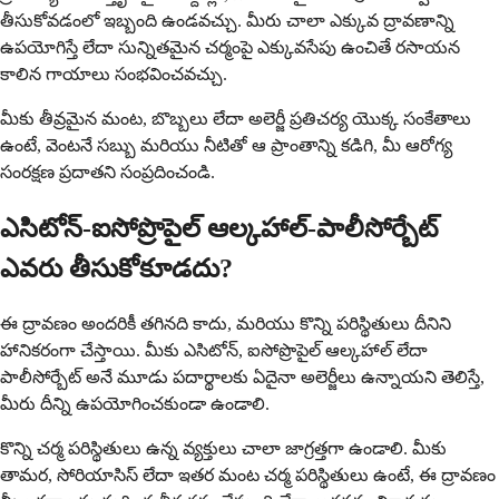
తీసుకోవడంలో ఇబ్బంది ఉండవచ్చు. మీరు చాలా ఎక్కువ ద్రావణాన్ని
ఉపయోగిస్తే లేదా సున్నితమైన చర్మంపై ఎక్కువసేపు ఉంచితే రసాయన
కాలిన గాయాలు సంభవించవచ్చు.
మీకు తీవ్రమైన మంట, బొబ్బలు లేదా అలెర్జీ ప్రతిచర్య యొక్క సంకేతాలు
ఉంటే, వెంటనే సబ్బు మరియు నీటితో ఆ ప్రాంతాన్ని కడిగి, మీ ఆరోగ్య
సంరక్షణ ప్రదాతని సంప్రదించండి.
ఎసిటోన్-ఐసోప్రొపైల్ ఆల్కహాల్-పాలీసోర్బేట్
ఎవరు తీసుకోకూడదు?
ఈ ద్రావణం అందరికీ తగినది కాదు, మరియు కొన్ని పరిస్థితులు దీనిని
హానికరంగా చేస్తాయి. మీకు ఎసిటోన్, ఐసోప్రొపైల్ ఆల్కహాల్ లేదా
పాలీసోర్బేట్ అనే మూడు పదార్థాలకు ఏదైనా అలెర్జీలు ఉన్నాయని తెలిస్తే,
మీరు దీన్ని ఉపయోగించకుండా ఉండాలి.
కొన్ని చర్మ పరిస్థితులు ఉన్న వ్యక్తులు చాలా జాగ్రత్తగా ఉండాలి. మీకు
తామర, సోరియాసిస్ లేదా ఇతర మంట చర్మ పరిస్థితులు ఉంటే, ఈ ద్రావణం