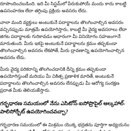
రూపొందించబడింది. ఇది మీ సిస్టమ్‌లో పేరుకుపోయే మందు కాదు కాబట్టి
ఉపసంహరణ లేదా తగ్గింపు ప్రక్రియ అవసరం లేదు.
చాలా మంది వ్యక్తులు అంటుకునే పదార్థాలను తొలగించాల్సిన అవసరం
వచ్చినప్పుడు మాత్రమే ఉపయోగిస్తారు, కాబట్టి మీ వైద్య అవసరాలు లేదా
జిగట పదార్థాలకు గురికావడం ఆధారంగా మీ వినియోగం సహజంగానే
మారుతుంది. మీరు ఇకపై అంటుకునే పదార్థాలను క్రమం తప్పకుండా
తొలగించాల్సిన అవసరం లేకపోతే, మీరు ద్రావణాన్ని ఉపయోగించాల్సిన
అవసరం లేదు.
మీరు వైద్య పరికరాన్ని తొలగించడానికి దీన్ని క్రమం తప్పకుండా
ఉపయోగిస్తుంటే మరియు మీ చికిత్స ప్రణాళిక మారితే, అంటుకునే
పదార్థాలను తొలగించాల్సిన అవసరం లేనప్పుడు మీ ఆరోగ్య సంరక్షణ
ప్రదాత మీకు తెలియజేస్తారు.
గర్భధారణ సమయంలో నేను ఎసిటోన్-ఐసోప్రొపైల్ ఆల్కహాల్-
పాలిసోర్బేట్ ఉపయోగించవచ్చా?
గర్భధారణ సమయంలో ఈ మిశ్రమం యొక్క భద్రతను పూర్తిగా అధ్యయనం