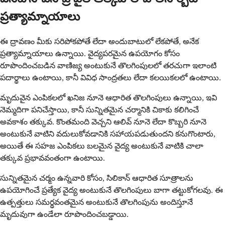
ప్రత్యామ్నాయాలు
ఈ ద్రావణం మీకు సరిపోకపోతే లేదా అందుబాటులో లేకపోతే, అనేక
ప్రత్యామ్నాయాలు ఉన్నాయి. వైద్యపరమైన ఉపయోగం కోసం
రూపొందించబడిన వాణిజ్య అంటుకునే తొలగింపులలో తరచుగా ఇలాంటి
పదార్థాలు ఉంటాయి, కానీ వివిధ సాంద్రతలు లేదా కలయికలలో ఉంటాయి.
మృదువైన ఎంపికలలో ఖనిజ నూనె ఆధారిత తొలగింపులు ఉన్నాయి, ఇవి
నెమ్మదిగా పనిచేస్తాయి, కానీ సున్నితమైన చర్మానికి చికాకు కలిగించే
అవకాశం తక్కువ. కొంతమంది వెచ్చని ఆలివ్ నూనె లేదా కొబ్బరి నూనె
అంటుకునే వాటిని వదులుకోవడానికి సహాయపడుతుందని కనుగొంటారు,
అయితే ఈ సహజ ఎంపికలు బలమైన వైద్య అంటుకునే వాటికి చాలా
తక్కువ ప్రభావవంతంగా ఉంటాయి.
సున్నితమైన చర్మం ఉన్నవారి కోసం, సిలికాన్ ఆధారిత సూత్రాలను
ఉపయోగించే ప్రత్యేక వైద్య అంటుకునే తొలగింపులు బాగా తట్టుకోగలవు. ఈ
ఉత్పత్తులు సమర్థవంతమైన అంటుకునే తొలగింపును అందిస్తూనే
మృదువుగా ఉండేలా రూపొందించబడ్డాయి.