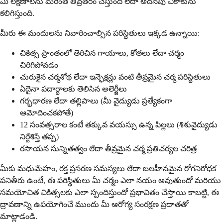
మీ లక్షణాలను మరింత తీవ్రతరం చేస్తుంది లేదా అదనపు చికాకును
కలిగిస్తుంది.
మీరు ఈ మందులను నివారించాల్సిన పరిస్థితులు ఇక్కడ ఉన్నాయి:
చికిత్స ప్రాంతంలో తెరిచిన గాయాలు, కోతలు లేదా చర్మం
చిరిగిపోవడం
చురుకైన చర్మశోథ లేదా ఇన్ఫెక్షన్లు వంటి తీవ్రమైన చర్మ పరిస్థితులు
ఏదైనా పదార్ధాలకు తెలిసిన అలెర్జీలు
గర్భధారణ లేదా తల్లిపాలు (మీ వైద్యుడు ప్రత్యేకంగా
ఆమోదించకపోతే)
12 సంవత్సరాల కంటే తక్కువ వయస్సు ఉన్న పిల్లలు (శిశువైద్యుడు
నిర్దేశిస్తే తప్ప)
రసాయన సున్నితత్వం లేదా తీవ్రమైన చర్మ ప్రతిచర్యల చరిత్ర
మీకు మధుమేహం, రక్త ప్రసరణ సమస్యలు లేదా బలహీనమైన రోగనిరోధక
పనితీరు ఉంటే, ఈ పరిస్థితులు మీ చర్మం ఎలా నయం అవుతుందో మరియు
సమయోచిత చికిత్సలకు ఎలా స్పందిస్తుందో ప్రభావితం చేస్తాయి కాబట్టి, ఈ
ద్రావణాన్ని ఉపయోగించే ముందు మీ ఆరోగ్య సంరక్షణ ప్రదాతతో
మాట్లాడండి.