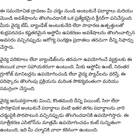
ఈ సమయోచిత ద్రావణం మీ చర్మం నుండి అంటుకునే పదార్థాలు మరియు
మొండి అవశేషాలను తొలగించడానికి ఒక ప్రత్యేకమైన క్లీనర్‌గా పనిచేస్తుంది.
మీరు వైద్య టేప్, బ్యాండేజ్ అంటుకునేది లేదా సాధారణ ఉత్పత్తులతో
శుభ్రపరచడం కష్టతరమైన ఆస్టోమీ ఉపకరణం అవశేషాలను తొలగించాల్సిన
అవసరం వచ్చినప్పుడు ఆరోగ్య సంరక్షణ ప్రదాతలు తరచుగా దీన్ని సిఫార్సు
చేస్తారు.
వైద్య పరికరాలు లేదా బ్యాండేజ్‌లను తరచుగా ఉపయోగించే వ్యక్తులకు ఈ
కలయిక చాలా సహాయకరంగా ఉంటుంది. మీకు ఆస్టోమీ ఉంటే, నిరంతర
గ్లూకోజ్ మానిటర్లను ఉపయోగించండి లేదా వైద్య ప్యాచ్‌లను ధరిస్తే, ఈ
పరిష్కారం తొలగింపు ప్రక్రియను మరింత సౌకర్యవంతంగా మరియు
సమగ్రంగా చేస్తుంది.
వైద్య అనువర్తనాలకు మించి, కొంతమంది దీన్ని పెయింట్, సిరా లేదా
పారిశ్రామిక అంటుకునే పదార్థాలు వంటి ఇతర జిగట పదార్థాలను వారి
చర్మంపైకి పొరపాటున వచ్చినప్పుడు తొలగించడానికి ఉపయోగిస్తారు. ఈ
సూత్రీకరణ ఎసిటోన్‌ను మాత్రమే ఉపయోగించడం కంటే సున్నితంగా
ఉంటుంది, ఇది మీ చర్మానికి చాలా కఠినంగా ఉంటుంది.