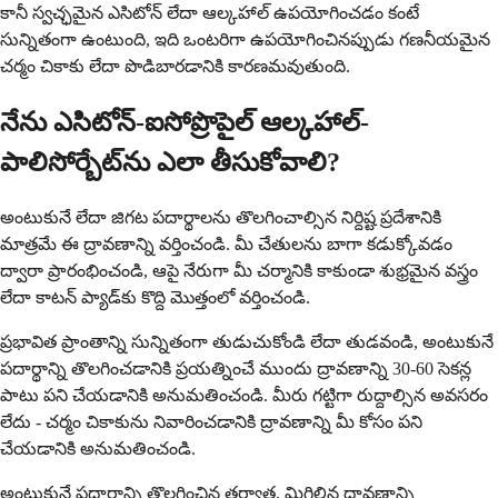
కానీ స్వచ్ఛమైన ఎసిటోన్ లేదా ఆల్కహాల్ ఉపయోగించడం కంటే
సున్నితంగా ఉంటుంది, ఇది ఒంటరిగా ఉపయోగించినప్పుడు గణనీయమైన
చర్మం చికాకు లేదా పొడిబారడానికి కారణమవుతుంది.
నేను ఎసిటోన్-ఐసోప్రొపైల్ ఆల్కహాల్-
పాలిసోర్బేట్‌ను ఎలా తీసుకోవాలి?
అంటుకునే లేదా జిగట పదార్థాలను తొలగించాల్సిన నిర్దిష్ట ప్రదేశానికి
మాత్రమే ఈ ద్రావణాన్ని వర్తించండి. మీ చేతులను బాగా కడుక్కోవడం
ద్వారా ప్రారంభించండి, ఆపై నేరుగా మీ చర్మానికి కాకుండా శుభ్రమైన వస్త్రం
లేదా కాటన్ ప్యాడ్‌కు కొద్ది మొత్తంలో వర్తించండి.
ప్రభావిత ప్రాంతాన్ని సున్నితంగా తుడుచుకోండి లేదా తుడవండి, అంటుకునే
పదార్థాన్ని తొలగించడానికి ప్రయత్నించే ముందు ద్రావణాన్ని 30-60 సెకన్ల
పాటు పని చేయడానికి అనుమతించండి. మీరు గట్టిగా రుద్దాల్సిన అవసరం
లేదు - చర్మం చికాకును నివారించడానికి ద్రావణాన్ని మీ కోసం పని
చేయడానికి అనుమతించండి.
అంటుకునే పదార్థాన్ని తొలగించిన తర్వాత, మిగిలిన ద్రావణాన్ని