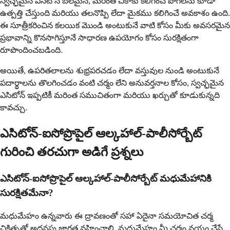
స్వచ్ఛమైన ఎసిటోన్ బలమైన, మరింత చికాకు కలిగించే పొగలను కూడా
ఉత్పత్తి చేస్తుంది మరియు తలనొప్పి లేదా మైకము కలిగించే అవకాశం ఉంది.
ఈ సూత్రీకరించిన కలయిక మొండి అంటుకునే వాటి కోసం మీకు అవసరమైన
ప్రభావాన్ని కొనసాగిస్తూనే సాధారణ ఉపయోగం కోసం సురక్షితంగా
రూపొందించబడింది.
అయితే, ఉపరితలాలను శుభ్రపరచడం లేదా వస్తువుల నుండి అంటుకునే
పదార్థాలను తొలగించడం వంటి చర్మం లేని అనువర్తనాల కోసం, స్వచ్ఛమైన
ఎసిటోన్ ఇప్పటికీ మరింత సముచితంగా మరియు ఖర్చుతో కూడుకున్నది
కావచ్చు.
ఎసిటోన్-ఐసోప్రొపైల్ ఆల్కహాల్-పాలీసోర్బేట్
గురించి తరచుగా అడిగే ప్రశ్నలు
ఎసిటోన్-ఐసోప్రొపైల్ ఆల్కహాల్-పాలీసోర్బేట్ మధుమేహానికి
సురక్షితమేనా?
మధుమేహం ఉన్నవారు ఈ ద్రావణంతో సహా ఏదైనా సమయోచిత చర్మ
చికిత్సతో అదనపు జాగ్రత్త వహించాలి. మధుమేహం మీ చర్మం నయం చేసే