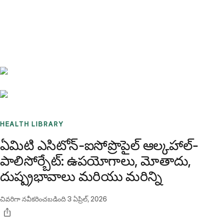
Benchmarks
Stories
FAQ
Sign up / Log in
HEALTH LIBRARY
ఏమిటి ఎసిటోన్-ఐసోప్రొపైల్ ఆల్కహాల్-
పాలిసోర్బేట్: ఉపయోగాలు, మోతాదు,
దుష్ప్రభావాలు మరియు మరిన్ని
చివరిగా నవీకరించబడింది
3 ఏప్రిల్, 2026