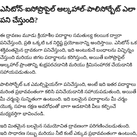
ఎసిటోన్-ఐసోప్రొపైల్ ఆల్కహాల్-పాలిసోర్బేట్ ఎలా
పని చేస్తుంది?
ఈ ద్రావణం మూడు క్రియాశీల పదార్థాల సమతుల్య కలయిక ద్వారా
పనిచేస్తుంది, ప్రతి ఒక్కటి ఒక నిర్దిష్ట ప్రయోజనాన్ని అందిస్తాయి. ఎసిటోన్ ఒక
శక్తివంతమైన ద్రావకంగా పనిచేస్తుంది, ఇది అంటుకునే బంధాలను విచ్ఛిన్నం
చేస్తుంది మరియు జిగట పదార్థాలను కరిగిస్తుంది, అయితే ఐసోప్రొపైల్
ఆల్కహాల్ ప్రాంతాన్ని శుభ్రపరచడానికి మరియు క్రిమిసంహారక చేయడానికి
సహాయపడుతుంది.
పాలిసోర్బేట్ ఒక ఎమల్సిఫైయర్‌గా పనిచేస్తుంది, అంటే ఇది ఇతర పదార్థాలు
మరింత ప్రభావవంతంగా కలిసి పనిచేయడానికి సహాయపడుతుంది, అయితే
మీ చర్మంపై సున్నితంగా ఉంటుంది. ఇది బలమైన పదార్థాలను మీ చర్మం
యొక్క సహజ రక్షణ అవరోధంతో బాగా ఆడటానికి వీలు కల్పించే
మధ్యవర్తిగా భావించండి.
ఇది మితమైన బలమైన సమయోచిత ద్రావణంగా పరిగణించబడుతుంది.
ఇది సాధారణ సబ్బు మరియు నీటి కంటే ఎక్కువ ప్రభావవంతంగా ఉంటుంది,