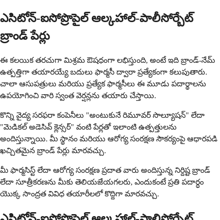
ఎసిటోన్-ఐసోప్రొపైల్ ఆల్కహాల్-పాలీసోర్బేట్
బ్రాండ్ పేర్లు
ఈ కలయిక తరచుగా మిశ్రమ ఔషధంగా లభిస్తుంది, అంటే ఇది బ్రాండ్-నేమ్
ఉత్పత్తిగా తయారయ్యే బదులు ఫార్మసీ ద్వారా ప్రత్యేకంగా కలుపుతారు.
చాలా ఆసుపత్రులు మరియు ప్రత్యేక ఫార్మసీలు ఈ మూడు పదార్థాలను
ఉపయోగించి వారి స్వంత వెర్షన్లను తయారు చేస్తాయి.
కొన్ని వైద్య సరఫరా కంపెనీలు "అంటుకునే రిమూవర్ సొల్యూషన్" లేదా
"మెడికల్ అడెసివ్ క్లెన్సర్" వంటి పేర్లతో ఇలాంటి ఉత్పత్తులను
అందిస్తున్నాయి. మీ స్థానం మరియు ఆరోగ్య సంరక్షణ సౌకర్యంపై ఆధారపడి
ఖచ్చితమైన బ్రాండ్ పేర్లు మారవచ్చు.
మీ ఫార్మసిస్ట్ లేదా ఆరోగ్య సంరక్షణ ప్రదాత వారు అందిస్తున్న నిర్దిష్ట బ్రాండ్
లేదా సూత్రీకరణను మీకు తెలియజేయగలరు, ఎందుకంటే ప్రతి పదార్ధం
యొక్క సాంద్రత వివిధ తయారీలలో కొద్దిగా మారవచ్చు.
ఎసిటోన్-ఐసోప్రొపైల్ ఆల్కహాల్-పాలిసోర్బేట్