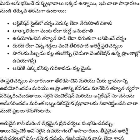
మీరు అనుభవించే దుష్ప్రభావాలు ఇక్కడ ఉన్నాయి, ఇవి చాలా సాధారణం
నుండి తక్కువ తరచుగా ఉంటాయి:
అప్లికేషన్ సైట్‌లో చర్మం ఎరుపు లేదా తేలికపాటి చికాకు
తాత్కాలికంగా మంట లేదా కుట్టే అనుభూతి
ఉపయోగించిన తర్వాత పొడి లేదా బిగుతుగా అనిపించే చర్మం
దురద లేదా చిన్న గడ్డలు వంటి తేలికపాటి అలెర్జీ ప్రతిచర్యలు
పొగలను పీల్చడం వల్ల తలనొప్పి (చెడుగా వెంటిలేషన్ ఉన్న ప్రాంతాల్లో
ఉపయోగిస్తే)
ఆవిరికి ఎక్కువసేపు గురికావడం వల్ల మైకం
ఈ ప్రతిచర్యలు సాధారణంగా తేలికపాటివి మరియు మీరు ద్రావణాన్ని
ఉపయోగించడం మరియు ఆ ప్రాంతాన్ని కడగడం మానేసిన తర్వాత త్వరగా
పరిష్కరించబడతాయి. సరైన వెంటిలేషన్ మరియు అప్లికేషన్ సూచనలను
అనుసరించడం మరింత ఇబ్బందికరమైన ప్రభావాలను నివారిస్తుందని చాలా
మంది ప్రజలు కనుగొంటారు.
అరుదైన కానీ మరింత తీవ్రమైన ప్రతిచర్యలు సంభవించవచ్చు,
అయినప్పటికీ అవి సరైన ఉపయోగంతో అసాధారణం. తీవ్రమైన అలెర్జీ
ప్రతిచర్యలలో విస్తృతమైన దద్దుర్లు, గణనీయమైన వాపు లేదా శ్వాస