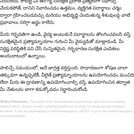
చేయలేదు, కాబట్టి మీ ఆరోగ్య సంరక్షణ ప్రదాత ప్రత్యేకంగా సిఫార్సు
చేయకపోతే, దానిని నివారించడం ఉత్తమం. వ్యక్తిగత పదార్థాలు చర్మం
ద్వారా గ్రహించబడవచ్చు మరియు అభివృద్ధి చెందుతున్న శిశువులపై వాటి
ప్రభావాలు సరిగ్గా అర్థం కాలేదు.
మీరు గర్భవతిగా ఉండి, వైద్య అంటుకునే పదార్థాలను తొలగించవలసి వస్తే,
సురక్షితమైన ప్రత్యామ్నాయాల గురించి మీ వైద్యుడితో మాట్లాడండి. మీ
నిర్దిష్ట పరిస్థితికి పని చేసే సున్నితమైన, గర్భధారణ-సురక్షిత ఎంపికలు
అందుబాటులో ఉన్నాయి.
పాలిచ్చే సమయంలో, అదే జాగ్రత్త వర్తిస్తుంది. సాధారణంగా శోషణ చాలా
తక్కువగా ఉన్నప్పటికీ, వీలైతే ప్రత్యామ్నాయాలను ఉపయోగించడం మంచిది
లేదా మీరు ఈ ద్రావణాన్ని ఉపయోగించాల్సి వస్తే, ఉపయోగించిన తర్వాత
మీ చేతులను బాగా కడుక్కోవడం నిర్ధారించుకోండి.
Medical Disclaimer:
This article is for informational purposes only and does not constitute
medical advice. Always consult a qualified healthcare provider for diagnosis and treatment
decisions. If you are experiencing a medical emergency, call 911 or go to the nearest emergency
room immediately.