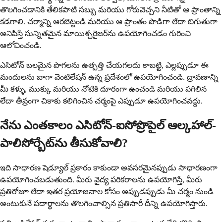
తొలగించడానికి తేలికపాటి సబ్బు మరియు గోరువెచ్చని నీటితో ఆ ప్రాంతాన్ని
కడగాలి. చర్మాన్ని ఆరబెట్టండి మరియు ఆ ప్రాంతం పొడిగా లేదా బిగుతుగా
అనిపిస్తే సున్నితమైన మాయిశ్చరైజర్‌ను ఉపయోగించడం గురించి
ఆలోచించండి.
ఎసిటోన్ బలమైన పొగలను ఉత్పత్తి చేయగలదు కాబట్టి, ఎల్లప్పుడూ ఈ
మందులను బాగా వెంటిలేషన్ ఉన్న ప్రదేశంలో ఉపయోగించండి. ద్రావణాన్ని
మీ కళ్ళు, ముక్కు మరియు నోటికి దూరంగా ఉంచండి మరియు పగిలిన
లేదా తీవ్రంగా చికాకు కలిగించిన చర్మంపై ఎప్పుడూ ఉపయోగించవద్దు.
నేను ఎంతకాలం ఎసిటోన్-ఐసోప్రొపైల్ ఆల్కహాల్-
పాలిసోర్బేట్‌ను తీసుకోవాలి?
ఇది సాధారణ షెడ్యూల్ ప్రకారం కాకుండా అవసరమైనప్పుడు సాధారణంగా
ఉపయోగించబడుతుంది. మీరు వైద్య పరికరాలను ఉపయోగిస్తే, మీరు
ప్రతిరోజూ లేదా ఇతర ప్రయోజనాల కోసం అప్పుడప్పుడు మీ చర్మం నుండి
అంటుకునే పదార్థాలను తొలగించాల్సిన ప్రతిసారీ దీన్ని ఉపయోగిస్తారు.