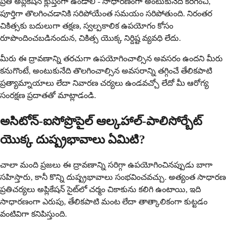
ప్రతి అప్లికేషన్ క్లుప్తంగా ఉండాలి - సాధారణంగా అంటుకునేది కరిగించి,
పూర్తిగా తొలగించడానికి సరిపోయేంత సమయం సరిపోతుంది. నిరంతర
చికిత్సకు బదులుగా తక్షణ, స్వల్పకాలిక ఉపయోగం కోసం
రూపొందించబడినందున, చికిత్స యొక్క నిర్దిష్ట వ్యవధి లేదు.
మీరు ఈ ద్రావణాన్ని తరచుగా ఉపయోగించాల్సిన అవసరం ఉందని మీరు
కనుగొంటే, అంటుకునేది తొలగించాల్సిన అవసరాన్ని తగ్గించే తేలికపాటి
ప్రత్యామ్నాయాలు లేదా నివారణ చర్యలు ఉండవచ్చో లేదో మీ ఆరోగ్య
సంరక్షణ ప్రదాతతో మాట్లాడండి.
అసిటోన్-ఐసోప్రొపైల్ ఆల్కహాల్-పాలిసోర్బేట్
యొక్క దుష్ప్రభావాలు ఏమిటి?
చాలా మంది ప్రజలు ఈ ద్రావణాన్ని సరిగ్గా ఉపయోగించినప్పుడు బాగా
సహిస్తారు, కానీ కొన్ని దుష్ప్రభావాలు సంభవించవచ్చు. అత్యంత సాధారణ
ప్రతిచర్యలు అప్లికేషన్ సైట్‌లో చర్మం చికాకును కలిగి ఉంటాయి, ఇది
సాధారణంగా ఎరుపు, తేలికపాటి మంట లేదా తాత్కాలికంగా కుట్టడం
వంటివిగా కనిపిస్తుంది.