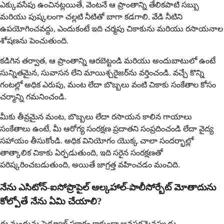
ఎక్కువసేపు ఉంచినట్లయితే, వెంటనే ఆ ప్రాంతాన్ని తేలికపాటి సబ్బు
మరియు పుష్కలంగా చల్లటి నీటితో బాగా కడగాలి. వేడి నీటిని
ఉపయోగించవద్దు, ఎందుకంటే ఇది చర్మపు చికాకును మరియు రసాయనాల
శోషణను పెంచుతుంది.
కడిగిన తర్వాత, ఆ ప్రాంతాన్ని ఆరబెట్టండి మరియు అందుబాటులో ఉంటే
సున్నితమైన, సువాసన లేని మాయిశ్చరైజర్‌ను వర్తించండి. వచ్చే కొన్ని
గంటల్లో అధిక ఎరుపు, మంట లేదా బొబ్బలు వంటి చికాకు సంకేతాల కోసం
చర్మాన్ని గమనించండి.
మీకు తీవ్రమైన మంట, బొబ్బలు లేదా రసాయన కాలిన గాయాలు
సంకేతాలు ఉంటే, మీ ఆరోగ్య సంరక్షణ ప్రదాతని సంప్రదించండి లేదా వైద్య
సహాయం తీసుకోండి. అధిక వినియోగం యొక్క చాలా సందర్భాల్లో
తాత్కాలిక చికాకు ఏర్పడుతుంది, ఇది సరైన సంరక్షణతో
పరిష్కరించబడుతుంది, అయితే జాగ్రత్త వహించడం మంచిది.
నేను ఎసిటోన్-ఐసోప్రొపైల్ ఆల్కహాల్-పాలీసోర్బేట్ మోతాదును
కోల్పోతే నేను ఏమి చేయాలి?
ఈ మందును షెడ్యూల్ ప్రకారం కాకుండా అవసరమైనప్పుడు