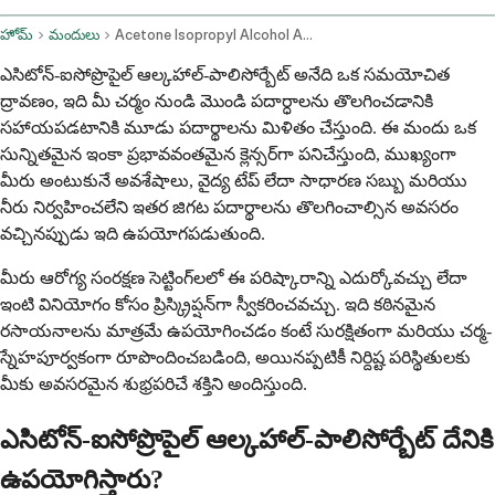
హోమ్
మందులు
Acetone Isopropyl Alcohol And Polysorbate Topical Route
ఎసిటోన్-ఐసోప్రొపైల్ ఆల్కహాల్-పాలిసోర్బేట్ అనేది ఒక సమయోచిత
ద్రావణం, ఇది మీ చర్మం నుండి మొండి పదార్ధాలను తొలగించడానికి
సహాయపడటానికి మూడు పదార్థాలను మిళితం చేస్తుంది. ఈ మందు ఒక
సున్నితమైన ఇంకా ప్రభావవంతమైన క్లెన్సర్‌గా పనిచేస్తుంది, ముఖ్యంగా
మీరు అంటుకునే అవశేషాలు, వైద్య టేప్ లేదా సాధారణ సబ్బు మరియు
నీరు నిర్వహించలేని ఇతర జిగట పదార్థాలను తొలగించాల్సిన అవసరం
వచ్చినప్పుడు ఇది ఉపయోగపడుతుంది.
మీరు ఆరోగ్య సంరక్షణ సెట్టింగ్‌లలో ఈ పరిష్కారాన్ని ఎదుర్కోవచ్చు లేదా
ఇంటి వినియోగం కోసం ప్రిస్క్రిప్షన్‌గా స్వీకరించవచ్చు. ఇది కఠినమైన
రసాయనాలను మాత్రమే ఉపయోగించడం కంటే సురక్షితంగా మరియు చర్మ-
స్నేహపూర్వకంగా రూపొందించబడింది, అయినప్పటికీ నిర్దిష్ట పరిస్థితులకు
మీకు అవసరమైన శుభ్రపరిచే శక్తిని అందిస్తుంది.
ఎసిటోన్-ఐసోప్రొపైల్ ఆల్కహాల్-పాలిసోర్బేట్ దేనికి
ఉపయోగిస్తారు?