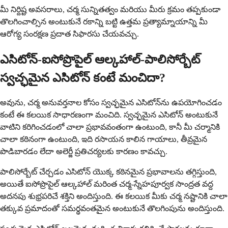
మీ నిర్దిష్ట అవసరాలు, చర్మ సున్నితత్వం మరియు మీరు క్రమం తప్పకుండా
తొలగించాల్సిన అంటుకునే రకాన్ని బట్టి ఉత్తమ ప్రత్యామ్నాయాన్ని మీ
ఆరోగ్య సంరక్షణ ప్రదాత సిఫారసు చేయవచ్చు.
ఎసిటోన్-ఐసోప్రొపైల్ ఆల్కహాల్-పాలిసోర్బేట్
స్వచ్ఛమైన ఎసిటోన్ కంటే మంచిదా?
అవును, చర్మ అనువర్తనాల కోసం స్వచ్ఛమైన ఎసిటోన్‌ను ఉపయోగించడం
కంటే ఈ కలయిక సాధారణంగా మంచిది. స్వచ్ఛమైన ఎసిటోన్ అంటుకునే
వాటిని కరిగించడంలో చాలా ప్రభావవంతంగా ఉంటుంది, కానీ మీ చర్మానికి
చాలా కఠినంగా ఉంటుంది, ఇది రసాయన కాలిన గాయాలు, తీవ్రమైన
పొడిబారడం లేదా అలెర్జీ ప్రతిచర్యలకు కారణం కావచ్చు.
పాలిసోర్బేట్ చేర్చడం ఎసిటోన్ యొక్క కఠినమైన ప్రభావాలను తగ్గిస్తుంది,
అయితే ఐసోప్రొపైల్ ఆల్కహాల్ మరింత చర్మ-స్నేహపూర్వక సాంద్రత వద్ద
అదనపు శుభ్రపరిచే శక్తిని అందిస్తుంది. ఈ కలయిక మీకు చర్మ నష్టానికి చాలా
తక్కువ ప్రమాదంతో సమర్థవంతమైన అంటుకునే తొలగింపును అందిస్తుంది.