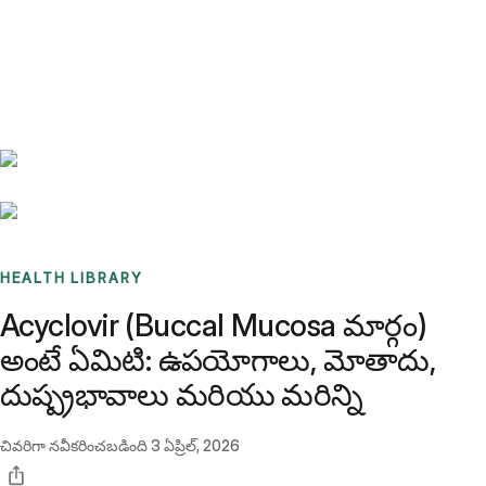
Benchmarks
Stories
FAQ
Sign up / Log in
HEALTH LIBRARY
Acyclovir (Buccal Mucosa మార్గం)
అంటే ఏమిటి: ఉపయోగాలు, మోతాదు,
దుష్ప్రభావాలు మరియు మరిన్ని
చివరిగా నవీకరించబడింది
3 ఏప్రిల్, 2026