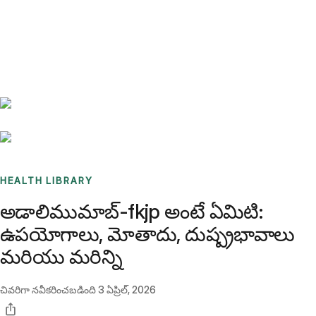
Benchmarks
Stories
FAQ
Sign up / Log in
HEALTH LIBRARY
అడాలిముమాబ్-fkjp అంటే ఏమిటి:
ఉపయోగాలు, మోతాదు, దుష్ప్రభావాలు
మరియు మరిన్ని
చివరిగా నవీకరించబడింది
3 ఏప్రిల్, 2026