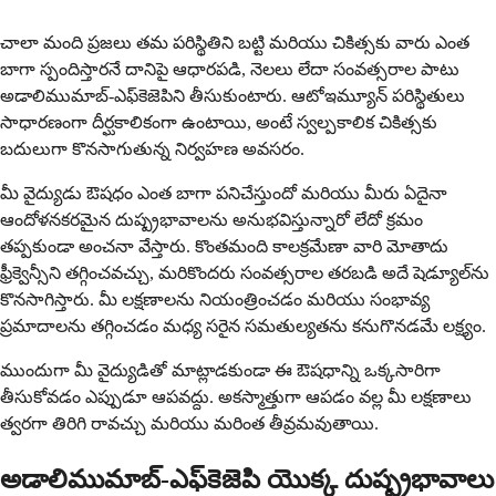
చాలా మంది ప్రజలు తమ పరిస్థితిని బట్టి మరియు చికిత్సకు వారు ఎంత
బాగా స్పందిస్తారనే దానిపై ఆధారపడి, నెలలు లేదా సంవత్సరాల పాటు
అడాలిముమాబ్-ఎఫ్‌కెజెపిని తీసుకుంటారు. ఆటోఇమ్యూన్ పరిస్థితులు
సాధారణంగా దీర్ఘకాలికంగా ఉంటాయి, అంటే స్వల్పకాలిక చికిత్సకు
బదులుగా కొనసాగుతున్న నిర్వహణ అవసరం.
మీ వైద్యుడు ఔషధం ఎంత బాగా పనిచేస్తుందో మరియు మీరు ఏదైనా
ఆందోళనకరమైన దుష్ప్రభావాలను అనుభవిస్తున్నారో లేదో క్రమం
తప్పకుండా అంచనా వేస్తారు. కొంతమంది కాలక్రమేణా వారి మోతాదు
ఫ్రీక్వెన్సీని తగ్గించవచ్చు, మరికొందరు సంవత్సరాల తరబడి అదే షెడ్యూల్‌ను
కొనసాగిస్తారు. మీ లక్షణాలను నియంత్రించడం మరియు సంభావ్య
ప్రమాదాలను తగ్గించడం మధ్య సరైన సమతుల్యతను కనుగొనడమే లక్ష్యం.
ముందుగా మీ వైద్యుడితో మాట్లాడకుండా ఈ ఔషధాన్ని ఒక్కసారిగా
తీసుకోవడం ఎప్పుడూ ఆపవద్దు. అకస్మాత్తుగా ఆపడం వల్ల మీ లక్షణాలు
త్వరగా తిరిగి రావచ్చు మరియు మరింత తీవ్రమవుతాయి.
అడాలిముమాబ్-ఎఫ్‌కెజెపి యొక్క దుష్ప్రభావాలు