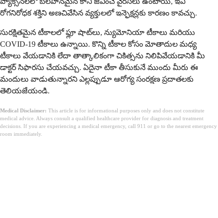
వ్యాక్సిన్‌లలో బలహీనమైన కానీ జీవించే వైరస్‌లు ఉంటాయి, ఇవి
రోగనిరోధక శక్తిని అణచివేసిన వ్యక్తులలో ఇన్ఫెక్షన్లకు కారణం కావచ్చు.
సురక్షితమైన టీకాలలో ఫ్లూ షాట్‌లు, న్యుమోనియా టీకాలు మరియు
COVID-19 టీకాలు ఉన్నాయి. కొన్ని టీకాల కోసం మోతాదుల మధ్య
టీకాలు వేయడానికి లేదా తాత్కాలికంగా చికిత్సను నిలిపివేయడానికి మీ
డాక్టర్ సిఫారసు చేయవచ్చు. ఏదైనా టీకా తీసుకునే ముందు మీరు ఈ
మందులు వాడుతున్నారని ఎల్లప్పుడూ ఆరోగ్య సంరక్షణ ప్రదాతలకు
తెలియజేయండి.
Medical Disclaimer:
This article is for informational purposes only and does not constitute
medical advice. Always consult a qualified healthcare provider for diagnosis and treatment
decisions. If you are experiencing a medical emergency, call 911 or go to the nearest emergency
room immediately.