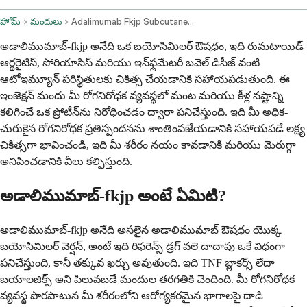
హోమ్
మందులు
Adalimumab Fkjp Subcutaneous Route
అడాలిముమాబ్-fkjp అనేది ఒక బయోసిమిలర్ ఔషధం, ఇది రుమటాయిడ్
ఆర్థరైటిస్, సోరియాసిస్ మరియు ఇన్‌ఫ్లమేటరీ బవెల్ డిసీజ్ వంటి
ఆటోఇమ్యూన్ పరిస్థితులకు చికిత్స చేయడానికి సహాయపడుతుంది. ఈ
ఇంజెక్షన్ మందు మీ రోగనిరోధక వ్యవస్థలో మంట మరియు కీళ్ల నష్టాన్ని
కలిగించే ఒక ప్రోటీన్‌ను నిరోధించడం ద్వారా పనిచేస్తుంది. ఇది మీ అధిక-
చురుకైన రోగనిరోధక ప్రతిస్పందనను శాంతింపజేయడానికి సహాయపడే లక్ష్య
చికిత్సగా భావించండి, ఇది మీ శరీరం నయం కావడానికి మరియు మెరుగ్గా
అనిపించడానికి వీలు కల్పిస్తుంది.
అడాలిముమాబ్-fkjp అంటే ఏమిటి?
అడాలిముమాబ్-fkjp అనేది అసలైన అడాలిముమాబ్ ఔషధం యొక్క
బయోసిమిలర్ వెర్షన్, అంటే ఇది రిఫరెన్స్ డ్రగ్ వలె దాదాపు ఒకే విధంగా
పనిచేస్తుంది, కానీ తక్కువ ఖర్చు అవుతుంది. ఇది TNF బ్లాకర్స్ లేదా
బయాలజిక్స్ అని పిలువబడే మందుల తరగతికి చెందింది. మీ రోగనిరోధక
వ్యవస్థ పొరపాటున మీ శరీరంలోని ఆరోగ్యకరమైన భాగాలపై దాడి