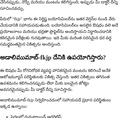
చేసినప్పుడు, నొప్పి మరియు మంటను కలిగిస్తుంది, అప్పుడు మీ డాక్టర్ దీన్ని
సూచించవచ్చు.
పేరులో “fkjp” భాగం ఈ నిర్దిష్ట బయోసిమిలర్‌ను ఇతర వెర్షన్‌ల నుండి వేరు
చేయడానికి సహాయపడుతుంది. బయోసిమిలర్‌లు అసలైన ఔషధం వలె అదే
ప్రయోజనాలు మరియు భద్రతా ప్రొఫైల్‌ను అందిస్తాయని నిర్ధారించడానికి
కఠినమైన పరీక్షలకు గురవుతాయి. ఇది మీకు మరింత సరసమైన ధర వద్ద
సమర్థవంతమైన చికిత్సను అందిస్తుంది.
అడాలిముమాబ్-fkjp దేనికి ఉపయోగిస్తారు?
ఈ ఔషధం మీ రోగనిరోధక వ్యవస్థ హానికరమైన మంటను కలిగించే అనేక
ఆటోఇమ్యూన్ పరిస్థితులకు చికిత్స చేస్తుంది. ఇతర చికిత్సలు తగినంత
ఉపశమనం కలిగించనప్పుడు లేదా మీకు బలమైన జోక్యం
అవసరమైనప్పుడు మీ డాక్టర్ దీన్ని సూచిస్తారు.
అడాలిముమాబ్-fkjp నిర్వహించడంలో సహాయపడే ప్రధాన పరిస్థితులు
ఇక్కడ ఉన్నాయి:
పెద్దలలో రుమటాయిడ్ ఆర్థరైటిస్