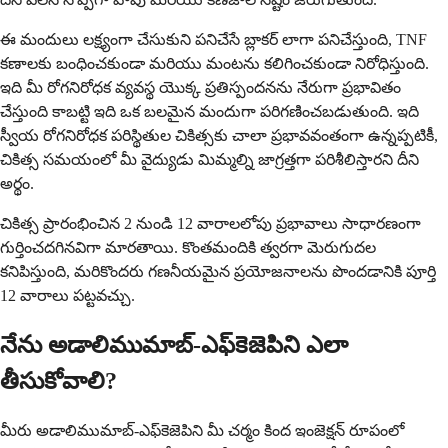
ఈ మందులు లక్ష్యంగా చేసుకుని పనిచేసే బ్లాకర్ లాగా పనిచేస్తుంది, TNF
కణాలకు బంధించకుండా మరియు మంటను కలిగించకుండా నిరోధిస్తుంది.
ఇది మీ రోగనిరోధక వ్యవస్థ యొక్క ప్రతిస్పందనను నేరుగా ప్రభావితం
చేస్తుంది కాబట్టి ఇది ఒక బలమైన మందుగా పరిగణించబడుతుంది. ఇది
స్వీయ రోగనిరోధక పరిస్థితుల చికిత్సకు చాలా ప్రభావవంతంగా ఉన్నప్పటికీ,
చికిత్స సమయంలో మీ వైద్యుడు మిమ్మల్ని జాగ్రత్తగా పరిశీలిస్తారని దీని
అర్థం.
చికిత్స ప్రారంభించిన 2 నుండి 12 వారాలలోపు ప్రభావాలు సాధారణంగా
గుర్తించదగినవిగా మారతాయి. కొంతమందికి త్వరగా మెరుగుదల
కనిపిస్తుంది, మరికొందరు గణనీయమైన ప్రయోజనాలను పొందడానికి పూర్తి
12 వారాలు పట్టవచ్చు.
నేను అడాలిముమాబ్-ఎఫ్‌కెజెపిని ఎలా
తీసుకోవాలి?
మీరు అడాలిముమాబ్-ఎఫ్‌కెజెపిని మీ చర్మం కింద ఇంజెక్షన్ రూపంలో