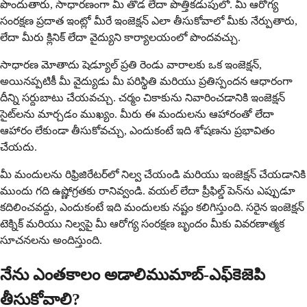
పొందుతారు, సాధారణంగా మీ తొడ లేదా పొత్తికడుపులో. మీ ఆరోగ్య
సంరక్షణ ప్రదాత ఇంట్లో మీరే ఇంజెక్షన్ ఎలా తీసుకోవాలో మీకు నేర్పుతారు,
లేదా మీరు క్లినిక్ లేదా వైద్యుని కార్యాలయంలో పొందవచ్చు.
సాధారణ మోతాదు షెడ్యూల్ ప్రతి రెండు వారాలకు ఒక ఇంజెక్షన్,
అయినప్పటికీ మీ వైద్యుడు మీ పరిస్థితి మరియు ప్రతిస్పందన ఆధారంగా
దీన్ని సర్దుబాటు చేయవచ్చు. చర్మం చికాకును నివారించడానికి ఇంజెక్షన్
సైట్‌లను మార్చడం ముఖ్యం. మీరు ఈ మందులను ఆహారంతో లేదా
ఆహారం లేకుండా తీసుకోవచ్చు, ఎందుకంటే ఇది శోషణను ప్రభావితం
చేయదు.
మీ మందులను రిఫ్రిజిరేటర్‌లో నిల్వ చేయండి మరియు ఇంజెక్షన్ చేయడానికి
ముందు గది ఉష్ణోగ్రతకు రానివ్వండి. వయల్ లేదా ప్రీఫిల్డ్ పెన్‌ను ఎప్పుడూ
కదిలించవద్దు, ఎందుకంటే ఇది మందులకు నష్టం కలిగిస్తుంది. సరైన ఇంజెక్షన్
టెక్నిక్ మరియు నిల్వపై మీ ఆరోగ్య సంరక్షణ బృందం మీకు వివరణాత్మక
సూచనలను అందిస్తుంది.
నేను ఎంతకాలం అడాలిముమాబ్-ఎఫ్‌కెజెపి
తీసుకోవాలి?