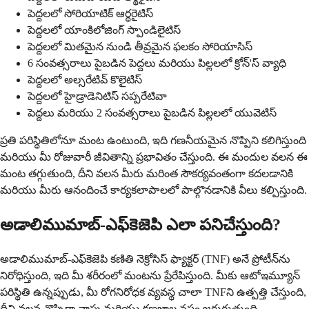
పెద్దలలో సోరియాటిక్ ఆర్థరైటిస్
పెద్దలలో యాంకిలోజింగ్ స్పాండిలైటిస్
పెద్దలలో మితమైన నుండి తీవ్రమైన ఫలకం సోరియాసిస్
6 సంవత్సరాలు పైబడిన పెద్దలు మరియు పిల్లలలో క్రోన్'స్ వ్యాధి
పెద్దలలో అల్సరేటివ్ కొలైటిస్
పెద్దలలో హైడ్రాడెనిటిస్ సప్పరేటివా
పెద్దలు మరియు 2 సంవత్సరాలు పైబడిన పిల్లలలో యువెటిస్
ప్రతి పరిస్థితిలోనూ మంట ఉంటుంది, ఇది గణనీయమైన నొప్పిని కలిగిస్తుంది
మరియు మీ రోజువారీ జీవితాన్ని ప్రభావితం చేస్తుంది. ఈ మందుల వలన ఈ
మంట తగ్గుతుంది, దీని వలన మీరు మరింత సౌకర్యవంతంగా కదలడానికి
మరియు మీరు ఆనందించే కార్యకలాపాలలో పాల్గొనడానికి వీలు కల్పిస్తుంది.
అడాలిముమాబ్-ఎఫ్‌కెజెపి ఎలా పనిచేస్తుంది?
అడాలిముమాబ్-ఎఫ్‌కెజెపి కణితి నెక్రోసిస్ ఫ్యాక్టర్ (TNF) అనే ప్రోటీన్‌ను
నిరోధిస్తుంది, ఇది మీ శరీరంలో మంటను ప్రేరేపిస్తుంది. మీకు ఆటోఇమ్యూన్
పరిస్థితి ఉన్నప్పుడు, మీ రోగనిరోధక వ్యవస్థ చాలా TNFని ఉత్పత్తి చేస్తుంది,
దీని వలన నొప్పిగా వాపు మరియు కణజాల నష్టం జరుగుతుంది.