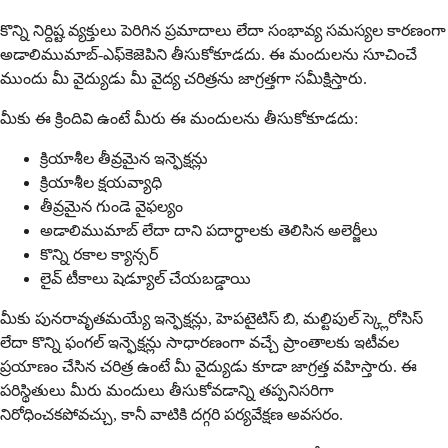
కొన్ని నిర్దిష్ట వ్యక్తులు పెరిగిన ప్రమాదాలు లేదా సంభావ్య సమస్యల కారణంగా
అడాలిముమాబ్-ఎఫ్‌కెజెపిని తీసుకోకూడదు. ఈ మందులను సూచించే
ముందు మీ వైద్యుడు మీ వైద్య చరిత్రను జాగ్రత్తగా సమీక్షిస్తారు.
మీకు ఈ క్రిందివి ఉంటే మీరు ఈ మందులను తీసుకోకూడదు:
క్రియాశీల తీవ్రమైన ఇన్ఫెక్షన్లు
క్రియాశీల క్షయవ్యాధి
తీవ్రమైన గుండె వైఫల్యం
అడాలిముమాబ్ లేదా దాని పదార్ధాలకు తెలిసిన అలెర్జీలు
కొన్ని రకాల క్యాన్సర్
లైవ్ టీకాలు షెడ్యూల్ చేయబడ్డాయి
మీకు పునరావృతమయ్యే ఇన్ఫెక్షన్లు, హెపటైటిస్ బి, మల్టిపుల్ స్క్లెరోసిస్
లేదా కొన్ని ఫంగల్ ఇన్ఫెక్షన్లు సాధారణంగా వచ్చే ప్రాంతాలకు ఇటీవల
ప్రయాణం చేసిన చరిత్ర ఉంటే మీ వైద్యుడు కూడా జాగ్రత్త వహిస్తారు. ఈ
పరిస్థితులు మీరు మందులు తీసుకోవడాన్ని తప్పనిసరిగా
నిరోధించకపోవచ్చు, కానీ వాటికి దగ్గరి పర్యవేక్షణ అవసరం.