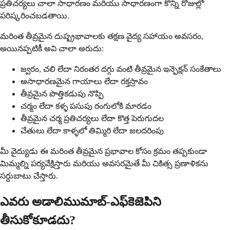
ప్రతిచర్యలు చాలా సాధారణం మరియు సాధారణంగా కొన్ని రోజుల్లో
పరిష్కరించబడతాయి.
మరింత తీవ్రమైన దుష్ప్రభావాలకు తక్షణ వైద్య సహాయం అవసరం,
అయినప్పటికీ అవి చాలా అరుదు:
జ్వరం, చలి లేదా నిరంతర దగ్గు వంటి తీవ్రమైన ఇన్ఫెక్షన్ సంకేతాలు
అసాధారణమైన గాయాలు లేదా రక్తస్రావం
తీవ్రమైన పొత్తికడుపు నొప్పి
చర్మం లేదా కళ్ళ పసుపు రంగులోకి మారడం
తీవ్రమైన చర్మ ప్రతిచర్యలు లేదా కొత్త పెరుగుదల
చేతులు లేదా కాళ్ళలో తిమ్మిరి లేదా జలదరింపు
మీ వైద్యుడు ఈ మరింత తీవ్రమైన ప్రభావాల కోసం క్రమం తప్పకుండా
మిమ్మల్ని పర్యవేక్షిస్తారు మరియు అవసరమైతే మీ చికిత్స ప్రణాళికను
సర్దుబాటు చేస్తారు.
ఎవరు అడాలిముమాబ్-ఎఫ్‌కెజెపిని
తీసుకోకూడదు?