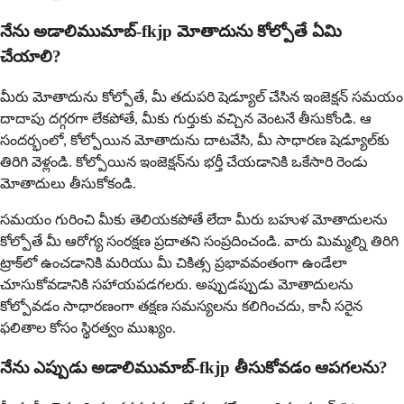
నేను అడాలిముమాబ్-fkjp మోతాదును కోల్పోతే ఏమి
చేయాలి?
మీరు మోతాదును కోల్పోతే, మీ తదుపరి షెడ్యూల్ చేసిన ఇంజెక్షన్ సమయం
దాదాపు దగ్గరగా లేకపోతే, మీకు గుర్తుకు వచ్చిన వెంటనే తీసుకోండి. ఆ
సందర్భంలో, కోల్పోయిన మోతాదును దాటవేసి, మీ సాధారణ షెడ్యూల్‌కు
తిరిగి వెళ్లండి. కోల్పోయిన ఇంజెక్షన్‌ను భర్తీ చేయడానికి ఒకేసారి రెండు
మోతాదులు తీసుకోకండి.
సమయం గురించి మీకు తెలియకపోతే లేదా మీరు బహుళ మోతాదులను
కోల్పోతే మీ ఆరోగ్య సంరక్షణ ప్రదాతని సంప్రదించండి. వారు మిమ్మల్ని తిరిగి
ట్రాక్‌లో ఉంచడానికి మరియు మీ చికిత్స ప్రభావవంతంగా ఉండేలా
చూసుకోవడానికి సహాయపడగలరు. అప్పుడప్పుడు మోతాదులను
కోల్పోవడం సాధారణంగా తక్షణ సమస్యలను కలిగించదు, కానీ సరైన
ఫలితాల కోసం స్థిరత్వం ముఖ్యం.
నేను ఎప్పుడు అడాలిముమాబ్-fkjp తీసుకోవడం ఆపగలను?