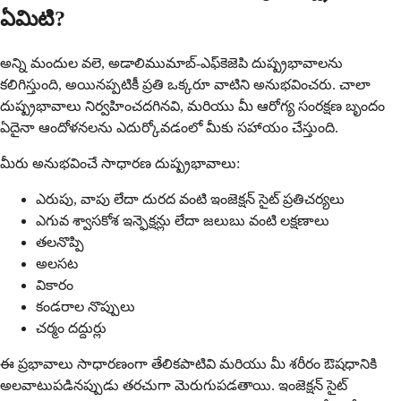
ఏమిటి?
అన్ని మందుల వలె, అడాలిముమాబ్-ఎఫ్‌కెజెపి దుష్ప్రభావాలను
కలిగిస్తుంది, అయినప్పటికీ ప్రతి ఒక్కరూ వాటిని అనుభవించరు. చాలా
దుష్ప్రభావాలు నిర్వహించదగినవి, మరియు మీ ఆరోగ్య సంరక్షణ బృందం
ఏదైనా ఆందోళనలను ఎదుర్కోవడంలో మీకు సహాయం చేస్తుంది.
మీరు అనుభవించే సాధారణ దుష్ప్రభావాలు:
ఎరుపు, వాపు లేదా దురద వంటి ఇంజెక్షన్ సైట్ ప్రతిచర్యలు
ఎగువ శ్వాసకోశ ఇన్ఫెక్షన్లు లేదా జలుబు వంటి లక్షణాలు
తలనొప్పి
అలసట
వికారం
కండరాల నొప్పులు
చర్మం దద్దుర్లు
ఈ ప్రభావాలు సాధారణంగా తేలికపాటివి మరియు మీ శరీరం ఔషధానికి
అలవాటుపడినప్పుడు తరచుగా మెరుగుపడతాయి. ఇంజెక్షన్ సైట్