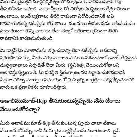
మీరు మీ వైద్యుని మార్గదర్శకత్వంలో మాత్రమే అడాలిముమాబ్-fkjp
తీసుకోవడం ఆపాలి. చాలా స్వీయ రోగనిరోధక పరిస్థితులు దీర్ఘకాలికంగా
ఉంటాయి, అంటే లక్షణాలు తిరిగి రాకుండా నిరోధించడానికి అవి
కొనసాగుతున్న చికిత్సను కోరుతాయి. మందులు తీసుకోవడం ఆపివేయడం
సాధారణంగా కొన్ని వారాలు లేదా నెలల్లో లక్షణాలు క్రమంగా తిరిగి
రావడానికి కారణమవుతుంది.
మీ డాక్టర్ మీ మోతాదును తగ్గించడాన్ని లేదా చికిత్సను ఆపడాన్ని
పరిగణించవచ్చు, మీరు ఎక్కువ కాలం పాటు ఉపశమనంలో ఉంటే, తీవ్రమైన
దుష్ప్రభావాలు ఏర్పడితే లేదా మీరు శస్త్రచికిత్స చేయించుకోవాలని
ఆలోచిస్తున్నట్లయితే. మీ పరిస్థితి స్థిరంగా ఉందని నిర్ధారించుకోవడానికి
ఏదైనా చికిత్స మార్పుల సమయంలో మిమ్మల్ని జాగ్రత్తగా పర్యవేక్షించడానికి
వారు ఒక ప్రణాళికను రూపొందిస్తారు.
అడాలిముమాబ్-fkjp తీసుకుంటున్నప్పుడు నేను టీకాలు
వేయించుకోవచ్చా?
మీరు అడాలిముమాబ్-fkjp తీసుకుంటున్నప్పుడు చాలా టీకాలు
వేయించుకోవచ్చు, కానీ మీరు లైవ్ వ్యాక్సిన్‌లను నివారించాలి. లైవ్