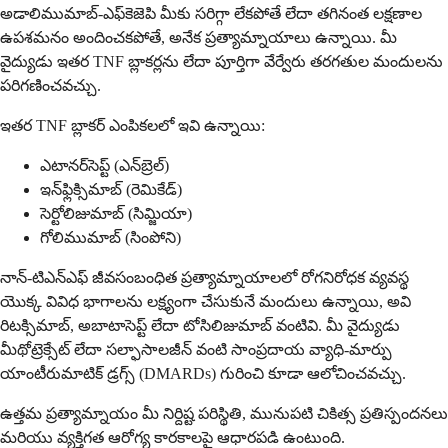
అడాలిముమాబ్-ఎఫ్‌కెజెపి మీకు సరిగ్గా లేకపోతే లేదా తగినంత లక్షణాల
ఉపశమనం అందించకపోతే, అనేక ప్రత్యామ్నాయాలు ఉన్నాయి. మీ
వైద్యుడు ఇతర TNF బ్లాకర్లను లేదా పూర్తిగా వేర్వేరు తరగతుల మందులను
పరిగణించవచ్చు.
ఇతర TNF బ్లాకర్ ఎంపికలలో ఇవి ఉన్నాయి:
ఎటానర్‌సెప్ట్ (ఎన్‌బ్రెల్)
ఇన్‌ఫ్లిక్సిమాబ్ (రెమికేడ్)
సెర్టోలిజుమాబ్ (సిమ్జియా)
గోలిముమాబ్ (సింపోని)
నాన్-టిఎన్‌ఎఫ్ జీవసంబంధిత ప్రత్యామ్నాయాలలో రోగనిరోధక వ్యవస్థ
యొక్క వివిధ భాగాలను లక్ష్యంగా చేసుకునే మందులు ఉన్నాయి, అవి
రిటక్సిమాబ్, అబాటాసెప్ట్ లేదా టోసిలిజుమాబ్ వంటివి. మీ వైద్యుడు
మీథోట్రెక్సేట్ లేదా సల్ఫాసాలజీన్ వంటి సాంప్రదాయ వ్యాధి-మార్పు
యాంటీరుమాటిక్ డ్రగ్స్ (DMARDs) గురించి కూడా ఆలోచించవచ్చు.
ఉత్తమ ప్రత్యామ్నాయం మీ నిర్దిష్ట పరిస్థితి, మునుపటి చికిత్స ప్రతిస్పందనలు
మరియు వ్యక్తిగత ఆరోగ్య కారకాలపై ఆధారపడి ఉంటుంది.