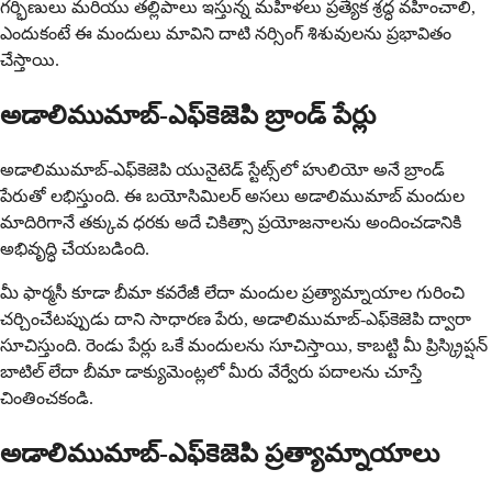
గర్భిణులు మరియు తల్లిపాలు ఇస్తున్న మహిళలు ప్రత్యేక శ్రద్ధ వహించాలి,
ఎందుకంటే ఈ మందులు మావిని దాటి నర్సింగ్ శిశువులను ప్రభావితం
చేస్తాయి.
అడాలిముమాబ్-ఎఫ్‌కెజెపి బ్రాండ్ పేర్లు
అడాలిముమాబ్-ఎఫ్‌కెజెపి యునైటెడ్ స్టేట్స్‌లో హులియో అనే బ్రాండ్
పేరుతో లభిస్తుంది. ఈ బయోసిమిలర్ అసలు అడాలిముమాబ్ మందుల
మాదిరిగానే తక్కువ ధరకు అదే చికిత్సా ప్రయోజనాలను అందించడానికి
అభివృద్ధి చేయబడింది.
మీ ఫార్మసీ కూడా బీమా కవరేజీ లేదా మందుల ప్రత్యామ్నాయాల గురించి
చర్చించేటప్పుడు దాని సాధారణ పేరు, అడాలిముమాబ్-ఎఫ్‌కెజెపి ద్వారా
సూచిస్తుంది. రెండు పేర్లు ఒకే మందులను సూచిస్తాయి, కాబట్టి మీ ప్రిస్క్రిప్షన్
బాటిల్ లేదా బీమా డాక్యుమెంట్లలో మీరు వేర్వేరు పదాలను చూస్తే
చింతించకండి.
అడాలిముమాబ్-ఎఫ్‌కెజెపి ప్రత్యామ్నాయాలు