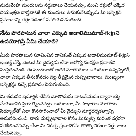
మధుమేహ మందులను సర్దుబాటు చేయవచ్చు. మంచి రక్తంలో చక్కెర
నియంత్రణ వాస్తవానికి ఈ మందులు తీసుకునేటప్పుడు మీ ఇన్ఫెక్షన్
ప్రమాదాన్ని తగ్గించడంలో సహాయపడుతుంది.
నేను పొరపాటున చాలా ఎక్కువ అడాలిముమాబ్-fkjpని
ఉపయోగిస్తే ఏమి చేయాలి?
మీరు పొరపాటున సూచించిన దానికంటే ఎక్కువ అడాలిముమాబ్-fkjpని
ఇంజెక్ట్ చేస్తే, వెంటనే మీ వైద్యుడు లేదా ఆరోగ్య సంరక్షణ ప్రదాతని
సంప్రదించండి. ఈ మందులతో అధిక మోతాదులు అరుదుగా ఉన్నప్పటికీ,
చాలా ఎక్కువ తీసుకోవడం వల్ల తీవ్రమైన దుష్ప్రభావాలు, ముఖ్యంగా
ఇన్ఫెక్షన్లు వచ్చే ప్రమాదం పెరుగుతుంది.
మీ తదుపరి షెడ్యూల్ చేసిన మోతాదును దాటవేయడం ద్వారా భర్తీ
చేయడానికి ప్రయత్నించవద్దు. బదులుగా, మీ సాధారణ మోతాదు
షెడ్యూల్‌తో ఎలా కొనసాగించాలో మీ వైద్యుని మార్గదర్శకత్వాన్ని
అనుసరించండి. వారు దుష్ప్రభావాల కోసం మిమ్మల్ని మరింత దగ్గరగా
పరిశీలించవచ్చు లేదా మీ చికిత్స ప్రణాళికను తాత్కాలికంగా సర్దుబాటు
చేయవచ్చు.