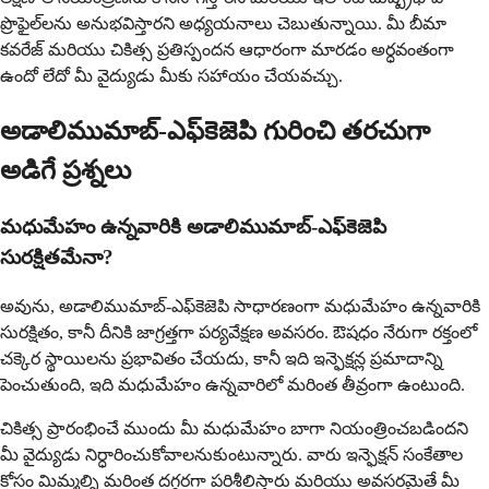
ప్రొఫైల్‌లను అనుభవిస్తారని అధ్యయనాలు చెబుతున్నాయి. మీ బీమా
కవరేజ్ మరియు చికిత్స ప్రతిస్పందన ఆధారంగా మారడం అర్ధవంతంగా
ఉందో లేదో మీ వైద్యుడు మీకు సహాయం చేయవచ్చు.
అడాలిముమాబ్-ఎఫ్‌కెజెపి గురించి తరచుగా
అడిగే ప్రశ్నలు
మధుమేహం ఉన్నవారికి అడాలిముమాబ్-ఎఫ్‌కెజెపి
సురక్షితమేనా?
అవును, అడాలిముమాబ్-ఎఫ్‌కెజెపి సాధారణంగా మధుమేహం ఉన్నవారికి
సురక్షితం, కానీ దీనికి జాగ్రత్తగా పర్యవేక్షణ అవసరం. ఔషధం నేరుగా రక్తంలో
చక్కెర స్థాయిలను ప్రభావితం చేయదు, కానీ ఇది ఇన్ఫెక్షన్ల ప్రమాదాన్ని
పెంచుతుంది, ఇది మధుమేహం ఉన్నవారిలో మరింత తీవ్రంగా ఉంటుంది.
చికిత్స ప్రారంభించే ముందు మీ మధుమేహం బాగా నియంత్రించబడిందని
మీ వైద్యుడు నిర్ధారించుకోవాలనుకుంటున్నారు. వారు ఇన్ఫెక్షన్ సంకేతాల
కోసం మిమ్మల్ని మరింత దగ్గరగా పరిశీలిస్తారు మరియు అవసరమైతే మీ