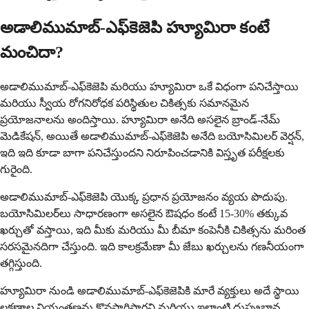
అడాలిముమాబ్-ఎఫ్‌కెజెపి హ్యూమిరా కంటే
మంచిదా?
అడాలిముమాబ్-ఎఫ్‌కెజెపి మరియు హ్యూమిరా ఒకే విధంగా పనిచేస్తాయి
మరియు స్వీయ రోగనిరోధక పరిస్థితుల చికిత్సకు సమానమైన
ప్రయోజనాలను అందిస్తాయి. హ్యూమిరా అనేది అసలైన బ్రాండ్-నేమ్
మెడికేషన్, అయితే అడాలిముమాబ్-ఎఫ్‌కెజెపి అనేది బయోసిమిలర్ వెర్షన్,
ఇది ఇది కూడా బాగా పనిచేస్తుందని నిరూపించడానికి విస్తృత పరీక్షలకు
గురైంది.
అడాలిముమాబ్-ఎఫ్‌కెజెపి యొక్క ప్రధాన ప్రయోజనం వ్యయ పొదుపు.
బయోసిమిలర్‌లు సాధారణంగా అసలైన ఔషధం కంటే 15-30% తక్కువ
ఖర్చుతో వస్తాయి, ఇది మీకు మరియు మీ బీమా కంపెనీకి చికిత్సను మరింత
సరసమైనదిగా చేస్తుంది. ఇది కాలక్రమేణా మీ జేబు ఖర్చులను గణనీయంగా
తగ్గిస్తుంది.
హ్యూమిరా నుండి అడాలిముమాబ్-ఎఫ్‌కెజెపికి మారే వ్యక్తులు అదే స్థాయి
లక్షణాల నియంత్రణను కొనసాగిస్తారని మరియు ఇలాంటి దుష్ప్రభావ