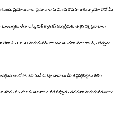
 ఉంటుంది. ప్రయోజనాలు ప్రమాదాలను మించి కొనసాగుతున్నాయో లేదో మీ
కం లేదా ఇస్కీమిక్ కొలైటిస్ (పెద్దప్రేగుకు తగ్గిన రక్త ప్రవాహం)
మా లేదా మీ IBS-D మెరుగుపడిందా అని అంచనా వేయడానికి, చికిత్సను
యంత ఆందోళన కలిగించే దుష్ప్రభావాలు మీ జీర్ణవ్యవస్థను కలిగి
రియు మీ శరీరం మందులకు అలవాటు పడినప్పుడు తరచుగా మెరుగుపడతాయి: