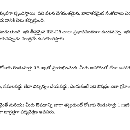
ు ఎక్కువగా స్పందిస్తాయి, దీని వలన వేగవంతమైన, బాధాకరమైన సంకోచాలు ఏర్
యడానికి వీలు కల్పిస్తుంది.
బడుతుంది. ఇది తీవ్రమైన IBS-Dకి చాలా ప్రభావవంతంగా ఉండవచ్చు, ఇది త
ిచేయనప్పుడు మాత్రమే ఉపయోగిస్తారు.
ోజుకు రెండుసార్లు 0.5 mgతో ప్రారంభించండి. మీరు ఆహారంతో లేదా ఆహారం ల
.
్దు, నమలవద్దు లేదా విచ్ఛిన్నం చేయవద్దు, ఎందుకంటే ఇది ఔషధం ఎలా గ్రహ
మైతే మరియు మీరు ఔషధాన్ని బాగా తట్టుకుంటే రోజుకు రెండుసార్లు 1 mg
జాగ్రత్తగా పర్యవేక్షణ అవసరం.