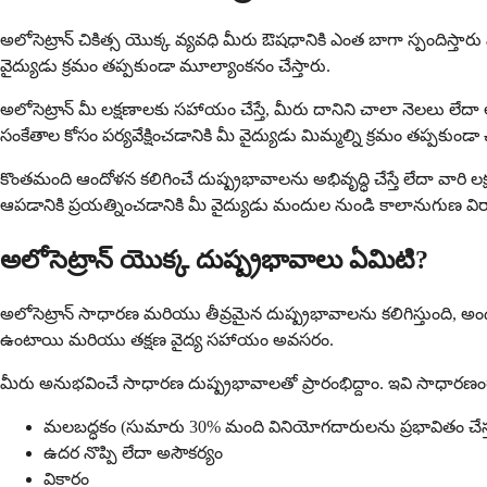
అలోసెట్రాన్ చికిత్స యొక్క వ్యవధి మీరు ఔషధానికి ఎంత బాగా స్పందిస
వైద్యుడు క్రమం తప్పకుండా మూల్యాంకనం చేస్తారు.
అలోసెట్రాన్ మీ లక్షణాలకు సహాయం చేస్తే, మీరు దానిని చాలా నెలలు లేదా అ
సంకేతాల కోసం పర్యవేక్షించడానికి మీ వైద్యుడు మిమ్మల్ని క్రమం తప్పకు
కొంతమంది ఆందోళన కలిగించే దుష్ప్రభావాలను అభివృద్ధి చేస్తే లేదా 
ఆపడానికి ప్రయత్నించడానికి మీ వైద్యుడు మందుల నుండి కాలానుగుణ వ
అలోసెట్రాన్ యొక్క దుష్ప్రభావాలు ఏమిటి?
అలోసెట్రాన్ సాధారణ మరియు తీవ్రమైన దుష్ప్రభావాలను కలిగిస్తుంది, అ
ఉంటాయి మరియు తక్షణ వైద్య సహాయం అవసరం.
మీరు అనుభవించే సాధారణ దుష్ప్రభావాలతో ప్రారంభిద్దాం. ఇవి సాధార
మలబద్ధకం (సుమారు 30% మంది వినియోగదారులను ప్రభావితం చేస్త
ఉదర నొప్పి లేదా అసౌకర్యం
వికారం