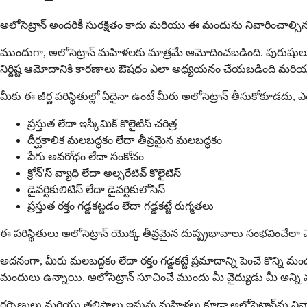
అలోసెట్రాన్ అందరికీ సురక్షితం కాదు మరియు ఈ మందును నివారించాల్సిన అన
ముందుగా, అలోసెట్రాన్ మహిళలకు మాత్రమే ఆమోదించబడింది. పురుషుల
నిర్దిష్ట ఆమోదానికి కారణాలు ఔషధం ఎలా అధ్యయనం చేయబడింది మరియు దా
మీకు ఈ జీర్ణ పరిస్థితుల్లో ఏదైనా ఉంటే మీరు అలోసెట్రాన్ తీసుకోకూడదు
ప్రస్తుత లేదా ఇస్కీమిక్ కొలైటిస్ చరిత్ర
దీర్ఘకాలిక మలబద్ధకం లేదా తీవ్రమైన మలబద్ధకం
పేగు అవరోధం లేదా సంకోచం
క్రోన్'స్ వ్యాధి లేదా అల్సరేటివ్ కొలైటిస్
డైవర్టికులిటిస్ లేదా డైవర్టికులోసిస్
ప్రస్తుత రక్తం గడ్డకట్టడం లేదా గడ్డకట్టే రుగ్మతలు
ఈ పరిస్థితులు అలోసెట్రాన్ యొక్క తీవ్రమైన దుష్ప్రభావాలు సంభవించేలా 
అదనంగా, మీరు మలబద్ధకం లేదా రక్తం గడ్డకట్టే ప్రమాదాన్ని పెంచే కొన్ని 
మందులు ఉన్నాయి. అలోసెట్రాన్ సూచించే ముందు మీ వైద్యుడు మీ అన్ని మ
గర్భిణులు మరియు తల్లిపాలు ఇస్తున్న మహిళలు కూడా అలోసెట్రాన్‌ను నివార