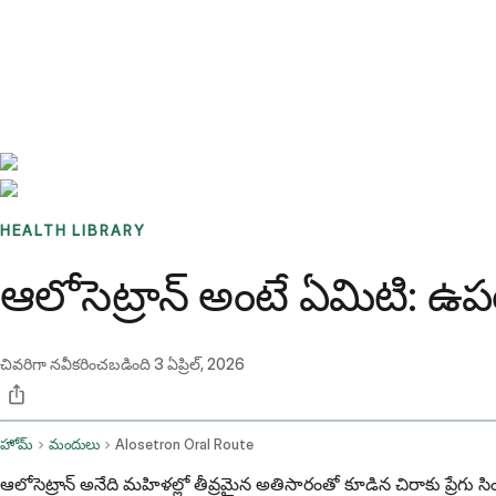
Benchmarks
Stories
FAQ
Sign up / Log in
HEALTH LIBRARY
ఆలోసెట్రాన్ అంటే ఏమిటి: ఉ
చివరిగా నవీకరించబడింది
3 ఏప్రిల్, 2026
హోమ్
మందులు
Alosetron Oral Route
ఆలోసెట్రాన్ అనేది మహిళల్లో తీవ్రమైన అతిసారంతో కూడిన చిరాకు ప్రేగు సి