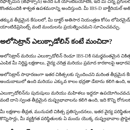
రిఫాక్సిమిన్ (జిఫాక్సాన్) అనేది ఒక యాంటీబయాటిక్, ఇది మీ చిన్న ప్ర
కొంతమందికి శాశ్వత ఉపశమనాన్ని అందిస్తుంది. మీ IBS-D బాక్టీరియల్
తక్కువ తీవ్రమైన కేసులలో, మీ డాక్టర్ అతిసార నియంత్రణ కోసం లోపెరమైడ్ 
యాంటిడిప్రెసెంట్స్ వంటి మందులను ప్రయత్నించమని సూచించవచ్చు.
అలోసెట్రాన్ ఎలుక్సాడోలిన్ కంటే మంచిదా?
అలోసెట్రాన్ మరియు ఎలుక్సాడోలిన్ రెండూ IBS-Dకి సమర్థవంతమైన చికిత్సలు
ఎంపిక మీ నిర్దిష్ట లక్షణాలు, వైద్య చరిత్ర మరియు ప్రమాద కారకాలపై ఆధార
అలోసెట్రాన్ సాధారణంగా ఇతర చికిత్సలకు స్పందించని మరింత తీవ్రమైన కే
అందుబాటులో ఉంది మరియు ఎక్కువ కాలం భద్రతా డేటాను కలిగి ఉంది, అయి
ఎలుక్సాడోలిన్‌ను పురుషులు మరియు మహిళలు ఇద్దరూ ఉపయోగించవచ్చు, అయ
వంటి దాని స్వంత తీవ్రమైన దుష్ప్రభావాలను కలిగి ఉంది, ఇది కొన్ని రోగ
మీ లక్షణాల తీవ్రత, మునుపటి చికిత్స ప్రతిస్పందనలు, ఇతర వైద్య పరిస్థ
కొన్నిసార్లు, మీ వ్యక్తిగత పరిస్థితులకు ఏ మందు యొక్క దుష్ప్రభావాల ప్