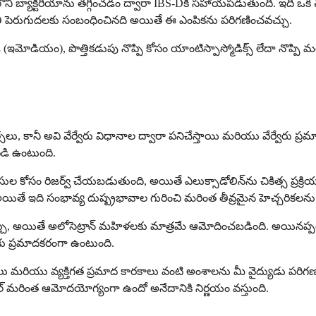
ేగులలోని బ్యాక్టీరియాను తగ్గించడం ద్వారా IBS-Dకి సహాయపడుతుంది. ఇది
 అతి పెరుగుదలకు సంబంధించినది అయితే ఈ ఎంపికను పరిగణించవచ్చు.
(ఇమోడియం), పొత్తికడుపు నొప్పి కోసం యాంటిస్పాస్మోడిక్స్ లేదా నొప్పి 
, కానీ అవి వేర్వేరు విధానాల ద్వారా పనిచేస్తాయి మరియు వేర్వేరు ప్రమా
పడి ఉంటుంది.
సుల కోసం రిజర్వ్ చేయబడుతుంది, అయితే ఎలుక్సాడోలిన్‌ను చికిత్స ప్రక్
తే ఇది సంభావ్య దుష్ప్రభావాల గురించి మరింత తీవ్రమైన హెచ్చరికలను 
ితే అలోసెట్రాన్ మహిళలకు మాత్రమే ఆమోదించబడింది. అయినప్పటికీ, ఎలుక
ులకు ప్రమాదకరంగా ఉంటుంది.
ితులు మరియు వ్యక్తిగత ప్రమాద కారకాలు వంటి అంశాలను మీ వైద్యుడు పరిగ
రొఫైల్ మరింత ఆమోదయోగ్యంగా ఉందో అనేదానికి నిర్ణయం వస్తుంది.