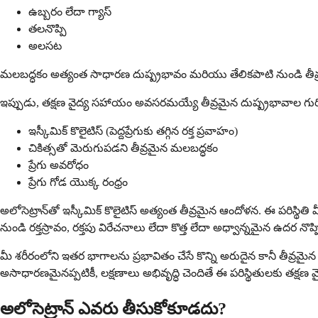
ఉబ్బరం లేదా గ్యాస్
తలనొప్పి
అలసట
మలబద్ధకం అత్యంత సాధారణ దుష్ప్రభావం మరియు తేలికపాటి నుండి తీవ్రమైన
ఇప్పుడు, తక్షణ వైద్య సహాయం అవసరమయ్యే తీవ్రమైన దుష్ప్రభావాల గురిం
ఇస్కీమిక్ కొలైటిస్ (పెద్దప్రేగుకు తగ్గిన రక్త ప్రవాహం)
చికిత్సతో మెరుగుపడని తీవ్రమైన మలబద్ధకం
ప్రేగు అవరోధం
ప్రేగు గోడ యొక్క రంధ్రం
అలోసెట్రాన్‌తో ఇస్కీమిక్ కొలైటిస్ అత్యంత తీవ్రమైన ఆందోళన. ఈ పరిస్థితి 
నుండి రక్తస్రావం, రక్తపు విరేచనాలు లేదా కొత్త లేదా అధ్వాన్నమైన ఉదర నొప్ప
మీ శరీరంలోని ఇతర భాగాలను ప్రభావితం చేసే కొన్ని అరుదైన కానీ తీవ్రమైన
అసాధారణమైనప్పటికీ, లక్షణాలు అభివృద్ధి చెందితే ఈ పరిస్థితులకు తక్ష
అలోసెట్రాన్ ఎవరు తీసుకోకూడదు?