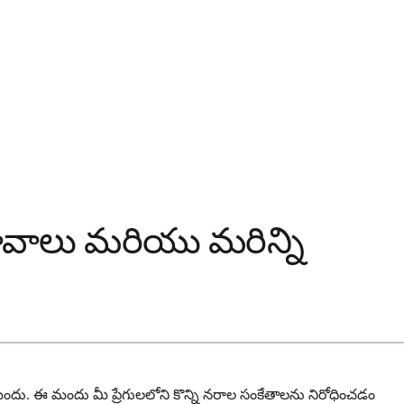
ావాలు మరియు మరిన్ని
్షన్ మందు. ఈ మందు మీ ప్రేగులలోని కొన్ని నరాల సంకేతాలను నిరోధించడం