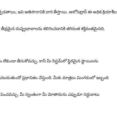
పడతాయి, ఇవి అతిసారానికి దారి తీస్తాయి. అలోసెట్రాన్ ఈ అధిక-క్రియాశీల
ీవ్రమైన దుష్ప్రభావాలను కలిగించడానికి తగినంత శక్తివంతమైనది,
ేకుండా తీసుకోవచ్చు, కానీ మీ సిస్టమ్‌లో స్థిరమైన స్థాయిలను
ించబడుతుందో ప్రభావితం చేస్తుంది. మీకు మాత్రలు మింగడంలో ఇబ్బంది
కి పెంచవచ్చు. మీ స్వంతంగా మీ మోతాదును ఎప్పుడూ సర్దుబాటు