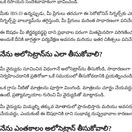
ఒక రసాయన సందేశవాహకంగా భావించండి.
మీకు IBS-D ఉన్నప్పుడు, మీ ప్రేగులు తరచుగా ఈ సెరోటోనిన్ సిగ్నల్స్‌క
సిగ్నల్స్‌పై వాల్యూమ్‌ను తగ్గిస్తుంది, మీ ప్రేగులు మరింత సాధారణంగా పనిచే
ఈ ఔషధం మీ జీర్ణవ్యవస్థపై దాని ప్రభావాల పరంగా మితమైనదిగా పరిగణించ
అందుకే దీనికి జాగ్రత్తగా పర్యవేక్షణ అవసరం మరియు ఇతర చికిత్సలు పన
నేను అలోసెట్రాన్‌ను ఎలా తీసుకోవాలి?
మీ వైద్యుడు సూచించిన విధంగానే అలోసెట్రాన్‌ను తీసుకోండి, సాధారణంగా ర
నిర్వహించడానికి ప్రతిరోజూ ఒకే సమయంలో తీసుకోవడానికి ప్రయత్నించండి
ఒక గ్లాసు నీటితో మాత్రలను పూర్తిగా మింగండి. మాత్రలను చూర్ణం చేయవద
ఉంటే, ప్రత్యామ్నాయాల గురించి మీ వైద్యుడితో మాట్లాడండి.
మీ వైద్యుడు మిమ్మల్ని తక్కువ మోతాదులో ప్రారంభిస్తారు మరియు అవసర
చేయవద్దు, ఎందుకంటే ఈ ఔషధానికి దాని సంభావ్య దుష్ప్రభావాల కారణంగా 
నేను ఎంతకాలం అలోసెట్రాన్ తీసుకోవాలి?