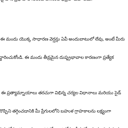
ుతం ఈ మందు యొక్క సాధారణ వెర్షన్లు ఏవీ అందుబాటులో లేవు, అంటే మీరు
నిర్ధారించుకోండి. ఈ మందు తీవ్రమైన దుష్ప్రభావాల కారణంగా ప్రత్యేక
యి. ఈ ప్రత్యామ్నాయాలు తరచుగా విభిన్న చర్యల విధానాలు మరియు సైడ్
నొప్పిని తగ్గించడానికి మీ ప్రేగులలోని బహుళ గ్రాహకాలను లక్ష్యంగా