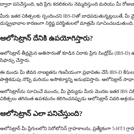
ద్వారా పనిచేస్తుంది, ఇది ప్రేగు కదలికలను నెమ్మదిస్తుంది మరియు మీ రోజు
మీరు ఇతర చికిత్సలకు స్పందించని IBS-Dతో బాధపడుతున్నట్లయితే, మీ వ
దుష్ప్రభావాల కారణంగా నిర్దిష్ట పరిస్థితులలో మాత్రమే సూచించబడుతుంది.
ఆలోసెట్రాన్ దేనికి ఉపయోగిస్తారు?
ఆలోసెట్రాన్ తీవ్రమైన అతిసారంతో కూడిన చిరాకు ప్రేగు సిండ్రోమ్ (IB
సిఫార్సు చేస్తారు.
ఈ మందు మీ జీవన నాణ్యతను గణనీయంగా ప్రభావితం చేసే IBS-D కేసుల క
పొత్తికడుపు నొప్పి మరియు అసౌకర్యాన్ని అనుభవిస్తారు. ఆలోసెట్రాన్ 
ఆలోసెట్రాన్‌ను సూచించే ముందు, మీ వైద్యుడు మీరు మొదట ఇతర IBS చికిత
చికిత్సలు తగినంత ఉపశమనం కలిగించనప్పుడు ఆలోసెట్రాన్ చివరి-ఆశ్ర
ఆలోసెట్రాన్ ఎలా పనిచేస్తుంది?
ఆలోసెట్రాన్ మీ ప్రేగులలోని సెరోటోనిన్ గ్రాహకాలను, ప్రత్యేకంగా 5-HT3 గ