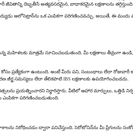
వారీ జీవితాన్ని దెబ్బతీసే అత్యవసరమైన, బాధాకరమైన లక్షణాలను తగ్గిస్తుంది
ైద్యుడు ఆలోసెట్రాన్‌ను ఒక ఎంపికగా పరిగణించవచ్చు. అయితే, ఈ మందు 
S-D) ఉన్న మహిళలకు మాత్రమే సూచించబడుతుంది. మీ లక్షణాలు తీవ్రంగా ఉ
ోసం ప్రత్యేకంగా ఉంటుంది. అంటే మీరు పని, సంబంధాలు లేదా రోజువార
సాధారణ జీర్ణ సమస్యలు లేదా తేలికపాటి IBS లక్షణాలకు ఉపయోగించబడదు.
్సలను ప్రయత్నించారని నిర్ధారిస్తారు. వీటిలో ఆహార మార్పులు, ఒత్తిడి
యం ఎంపికగా పరిగణించబడుతుంది.
్రాహకాలను నిరోధించడం ద్వారా పనిచేస్తుంది. సెరోటోనిన్‌ను మీ ప్రేగులను 