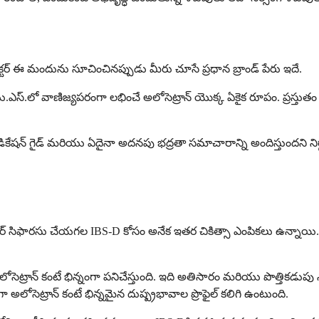
 మీ డాక్టర్ ఈ మందును సూచించినప్పుడు మీరు చూసే ప్రధాన బ్రాండ్ పేరు ఇదే.
 యు.ఎస్.లో వాణిజ్యపరంగా లభించే అలోసెట్రాన్ యొక్క ఏకైక రూపం. ప్రస్త
ెక్స్ మెడికేషన్ గైడ్ మరియు ఏదైనా అదనపు భద్రతా సమాచారాన్ని అందిస్తుందని 
డాక్టర్ సిఫారసు చేయగల IBS-D కోసం అనేక ఇతర చికిత్సా ఎంపికలు ఉన్నా
 అలోసెట్రాన్ కంటే భిన్నంగా పనిచేస్తుంది. ఇది అతిసారం మరియు పొత్తికడుపు 
లోసెట్రాన్ కంటే భిన్నమైన దుష్ప్రభావాల ప్రొఫైల్ కలిగి ఉంటుంది.