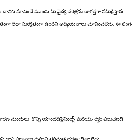
ని సూచించే ముందు మీ వైద్య చరిత్రను జాగ్రత్తగా సమీక్షిస్తారు.
తంగా లేదా సురక్షితంగా ఉందని అధ్యయనాలు చూపించలేదు. ఈ లింగ-
 నివారణ మందులు, కొన్ని యాంటిడిప్రెసెంట్స్ మరియు రక్తం పలుచబడే
పై దాని ప్రభావాల గురించి తగినంత భద్రతా డేటా లేదు.