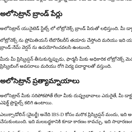
అలోసెట్రాన్ బ్రాండ్ పేర్లు
అలోసెట్రాన్ యునైటెడ్ స్టేట్స్ లో లోట్రోనెక్స్ బ్రాండ్ పేరుతో లభిస్తుంది.
లోట్రోనెక్స్ ను ప్రోమితియస్ లేబొరేటరీస్ తయారు చేస్తోంది మరియు ఇది
బ్రాండ్-నేమ్ వెర్షన్ ను ఉపయోగించవలసి ఉంటుంది.
మీరు మీ ప్రిస్క్రిప్షన్ తీసుకున్నప్పుడు, ఫార్మసీ మీకు అధికారిక లోట్రోన
ప్రిస్క్రిబింగ్ అవసరాలు మరియు రోగి విద్య పదార్థాలతో వస్తుంది.
అలోసెట్రాన్ ప్రత్యామ్నాయాలు
అలోసెట్రాన్ మీకు సరిపోకపోతే లేదా మీకు దుష్ప్రభావాలు ఎదురైతే, మీ 
ఎఫెక్ట్ ప్రొఫైల్స్ కలిగి ఉంటాయి.
ఎలుక్సాడోలిన్ (వైబర్జీ) అనేది IBS-D కోసం మరొక ప్రిస్క్రిప్షన్ మందు, ఇది
చేసుకుంటుంది. ఇది మలబద్ధకానికి కూడా కారణం కావచ్చు, ఇది సాధారణంగా అ