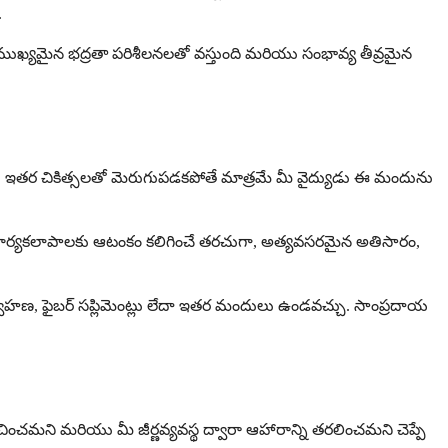
.
ముఖ్యమైన భద్రతా పరిశీలనలతో వస్తుంది మరియు సంభావ్య తీవ్రమైన
ండి, ఇతర చికిత్సలతో మెరుగుపడకపోతే మాత్రమే మీ వైద్యుడు ఈ మందును
ీ కార్యకలాపాలకు ఆటంకం కలిగించే తరచుగా, అత్యవసరమైన అతిసారం,
 నిర్వహణ, ఫైబర్ సప్లిమెంట్లు లేదా ఇతర మందులు ఉండవచ్చు. సాంప్రదాయ
సంకోచించమని మరియు మీ జీర్ణవ్యవస్థ ద్వారా ఆహారాన్ని తరలించమని చెప్పే