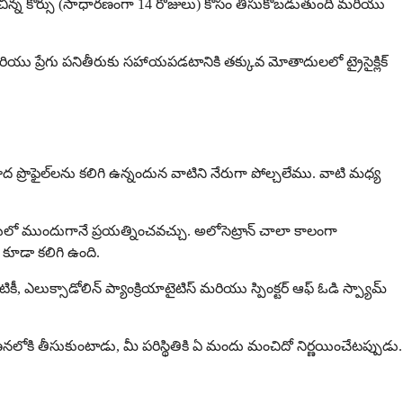
 ఒక చిన్న కోర్సు (సాధారణంగా 14 రోజులు) కోసం తీసుకోబడుతుంది మరియు
మరియు ప్రేగు పనితీరుకు సహాయపడటానికి తక్కువ మోతాదులలో ట్రైసైక్లిక్
ద ప్రొఫైల్‌లను కలిగి ఉన్నందున వాటిని నేరుగా పోల్చలేము. వాటి మధ్య
రియలో ముందుగానే ప్రయత్నించవచ్చు. అలోసెట్రాన్ చాలా కాలంగా
కూడా కలిగి ఉంది.
్సాడోలిన్ ప్యాంక్రియాటైటిస్ మరియు స్పింక్టర్ ఆఫ్ ఓడి స్ప్యామ్
ణనలోకి తీసుకుంటాడు, మీ పరిస్థితికి ఏ మందు మంచిదో నిర్ణయించేటప్పుడు.