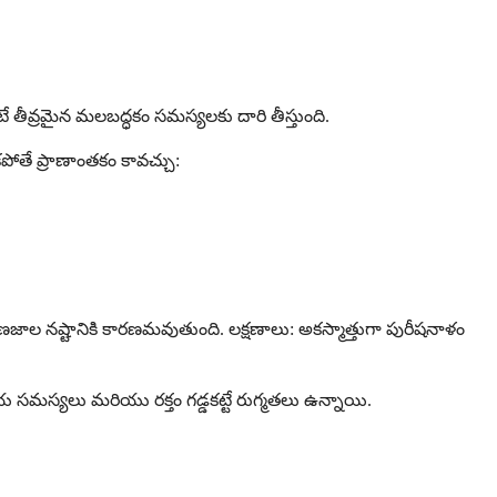
ే తీవ్రమైన మలబద్ధకం సమస్యలకు దారి తీస్తుంది.
పోతే ప్రాణాంతకం కావచ్చు:
ఇది కణజాల నష్టానికి కారణమవుతుంది. లక్షణాలు: అకస్మాత్తుగా పురీషనాళం
లేయ సమస్యలు మరియు రక్తం గడ్డకట్టే రుగ్మతలు ఉన్నాయి.