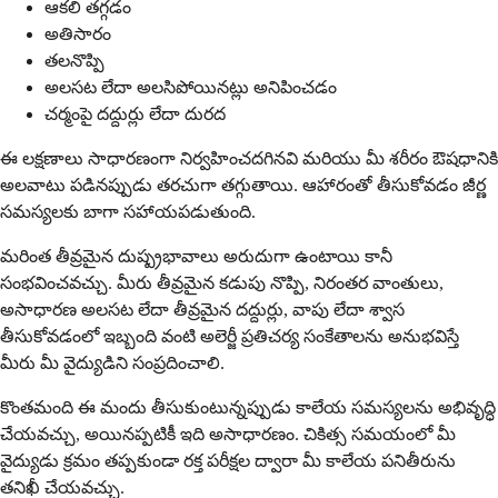
ఆకలి తగ్గడం
అతిసారం
తలనొప్పి
అలసట లేదా అలసిపోయినట్లు అనిపించడం
చర్మంపై దద్దుర్లు లేదా దురద
ఈ లక్షణాలు సాధారణంగా నిర్వహించదగినవి మరియు మీ శరీరం ఔషధానికి
అలవాటు పడినప్పుడు తరచుగా తగ్గుతాయి. ఆహారంతో తీసుకోవడం జీర్ణ
సమస్యలకు బాగా సహాయపడుతుంది.
మరింత తీవ్రమైన దుష్ప్రభావాలు అరుదుగా ఉంటాయి కానీ
సంభవించవచ్చు. మీరు తీవ్రమైన కడుపు నొప్పి, నిరంతర వాంతులు,
అసాధారణ అలసట లేదా తీవ్రమైన దద్దుర్లు, వాపు లేదా శ్వాస
తీసుకోవడంలో ఇబ్బంది వంటి అలెర్జీ ప్రతిచర్య సంకేతాలను అనుభవిస్తే
మీరు మీ వైద్యుడిని సంప్రదించాలి.
కొంతమంది ఈ మందు తీసుకుంటున్నప్పుడు కాలేయ సమస్యలను అభివృద్ధి
చేయవచ్చు, అయినప్పటికీ ఇది అసాధారణం. చికిత్స సమయంలో మీ
వైద్యుడు క్రమం తప్పకుండా రక్త పరీక్షల ద్వారా మీ కాలేయ పనితీరును
తనిఖీ చేయవచ్చు.