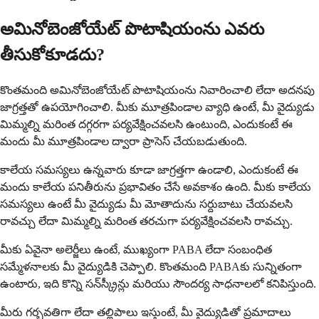
అమినోబెంజోయేట్ పొటాషియంను ఎవరు
తీసుకోకూడదు?
కొంతమంది అమినోబెంజోయేట్ పొటాషియంను నివారించాలి లేదా అదనపు
జాగ్రత్తతో ఉపయోగించాలి. మీకు మూత్రపిండాల వ్యాధి ఉంటే, మీ వైద్యుడు
మిమ్మల్ని మరింత దగ్గరగా పర్యవేక్షించవలసి ఉంటుంది, ఎందుకంటే ఈ
మందు మీ మూత్రపిండాల ద్వారా ప్రాసెస్ చేయబడుతుంది.
కాలేయ సమస్యలు ఉన్నవారు కూడా జాగ్రత్తగా ఉండాలి, ఎందుకంటే ఈ
మందు కాలేయ పనితీరును ప్రభావితం చేసే అవకాశం ఉంది. మీకు కాలేయ
సమస్యలు ఉంటే మీ వైద్యుడు మీ మోతాదును సర్దుబాటు చేయవలసి
రావచ్చు లేదా మిమ్మల్ని మరింత తరచుగా పర్యవేక్షించవలసి రావచ్చు.
మీకు ఏవైనా అలెర్జీలు ఉంటే, ముఖ్యంగా PABA లేదా సంబంధిత
సమ్మేళనాలకు మీ వైద్యుడికి చెప్పాలి. కొంతమంది PABAకు సున్నితంగా
ఉంటారు, ఇది కొన్ని సన్‌స్క్రీన్లు మరియు సౌందర్య సాధనాలలో కనిపిస్తుంది.
మీరు గర్భవతిగా లేదా తల్లిపాలు ఇస్తుంటే, మీ వైద్యుడితో ప్రమాదాలు