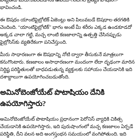
భావించండి.
ఈ ఔషధం యాంటిఫైబ్రోటిక్ ఏజెంట్లు అని పిలువబడే ఔషధాల తరగతికి
చెందింది. “యాంటిఫైబ్రోటిక్” భాగం అంటే మీ శరీరం ఎక్కడ ఉండకూడదో
అక్కడ చాలా గట్టి, మచ్చ లాంటి కణజాలాన్ని ఉత్పత్తి చేసినప్పుడు
ఫైబ్రోసిస్‌కు వ్యతిరేకంగా పనిచేస్తుంది.
మీరు సాధారణంగా ఈ ఔషధాన్ని నోటి ద్వారా తీసుకునే మాత్రలుగా
కనుగొంటారు. కణజాలం అసాధారణంగా మందంగా లేదా దృఢంగా మారిన
నిర్దిష్ట పరిస్థితులతో బాధపడుతున్న వ్యక్తులకు సహాయం చేయడానికి ఇది
దశాబ్దాలుగా ఉపయోగించబడుతోంది.
అమినోబెంజోయేట్ పొటాషియం దేనికి
ఉపయోగిస్తారు?
అమినోబెంజోయేట్ పొటాషియం ప్రధానంగా పెరోనిస్ వ్యాధికి చికిత్స
చేయడానికి ఉపయోగిస్తారు, ఇది పురుషాంగంలో మచ్చ కణజాలం ఏర్పడే
పరిస్థితి, దీని వలన అది అంగస్తంభన సమయంలో వంగిపోతుంది. ఇది