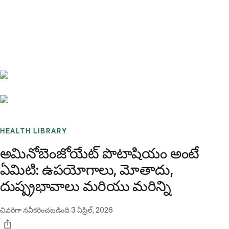
Benchmarks
Stories
FAQ
Sign up / Log in
HEALTH LIBRARY
అమినోబెంజోయేట్ పొటాషియం అంటే
ఏమిటి: ఉపయోగాలు, మోతాదు,
దుష్ప్రభావాలు మరియు మరిన్ని
చివరిగా నవీకరించబడింది
3 ఏప్రిల్, 2026