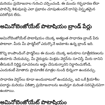
మరియు ప్రయోజనాల గురించి చర్చించండి. ఈ మందు గర్భధారణ లేదా
పాలిచ్చే శిశువులపై ఎలా ప్రభావం చూపుతుందనే దానిపై విస్తృతమైన
పరిశోధన లేదు.
అమినోబెంజోయేట్ పొటాషియం బ్రాండ్ పేర్లు
అమినోబెంజోయేట్ పొటాషియం యొక్క అత్యంత సాధారణ బ్రాండ్ పేరు
పొటాబా. మీరు మీ ఫార్మసీలో ఎదుర్కొనే అవకాశం ఉన్న బ్రాండ్ ఇది.
కొన్ని కాంపౌండింగ్ ఫార్మసీలు ఈ మందు యొక్క అనుకూల సూత్రీకరణలను
తయారు చేయవచ్చు. మీ వైద్యుడు మిశ్రమ వెర్షన్‌ను సూచిస్తే, మీరు దానిని
తీసుకునే నిర్దిష్ట సూచనలను అర్థం చేసుకున్నారని నిర్ధారించుకోండి,
ఎందుకంటే మోతాదు ప్రామాణిక మాత్రల నుండి భిన్నంగా ఉండవచ్చు.
సాధారణ వెర్షన్‌లు కూడా అందుబాటులో ఉండవచ్చు, ఇవి ఒకే క్రియాశీల
పదార్ధం మరియు చికిత్సా ప్రయోజనాలను అందిస్తూ మరింత సరసమైనవిగా
ఉంటాయి.
అమినోబెంజోయేట్ పొటాషియం