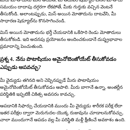
సమయం దాదాపు దగ్గరగా లేకపోతే, మీకు గుర్తుకు వచ్చిన వెంటనే
తీసుకోండి. అలాంటప్పుడు, మిస్ అయిన మోతాదును దాటవేసి, మీ
సాధారణ షెడ్యూల్‌ను కొనసాగించండి.
మిస్ అయిన మోతాదును భర్తీ చేయడానికి ఒకేసారి రెండు మోతాదులు
తీసుకోకండి. ఇది అదనపు ప్రయోజనం అందించకుండానే దుష్ప్రభావాల
ప్రమాదాన్ని పెంచుతుంది.
ప్రశ్న 4. నేను పొటాషియం అమైనోబెంజోయేట్ తీసుకోవడం
ఎప్పుడు ఆపవచ్చు?
మీ వైద్యుడు తగినది అని చెప్పినప్పుడే మీరు పొటాషియం
అమైనోబెంజోయేట్ తీసుకోవడం ఆపాలి. మీరు బాగానే ఉన్నా, అంతర్లీన
పరిస్థితికి ఇప్పటికీ చికిత్స అవసరం కావచ్చు.
ఆపడానికి సిఫార్సు చేయడానికి ముందు మీ వైద్యుడు శారీరక పరీక్ష లేదా
ఇతర పరీక్షల ద్వారా మెరుగుదల యొక్క రుజువును చూడాలనుకోవచ్చు.
చాలా ముందుగానే ఆపడం వల్ల మీ పరిస్థితి మళ్లీ క్షీణించే అవకాశం ఉంది.