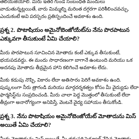
తెలియజేయాలి. మీరు ఇతర గుండె సంబంధిత మందులు
వాడుతున్నట్లయితే, వారు మిమ్మల్ని మరింత దగ్గరగా పరిశీలించవచ్చు,
ఎందుకంటే అవి పరస్పరం ప్రతిస్పందించే అవకాశం ఉంది.
ప్రశ్న 2. పొటాషియం అమైనోబెంజోయేట్‌ను నేను పొరపాటున
ఎక్కువగా తీసుకుంటే ఏమి చేయాలి?
మీరు పొరపాటున సూచించిన మోతాదు కంటే ఎక్కువ తీసుకుంటే,
భయపడవద్దు. ఈ మందు సాధారణంగా బాగానే ఉంటుంది మరియు ఒక
అదనపు మోతాదు తీవ్రమైన హాని కలిగించే అవకాశం లేదు.
మీకు కడుపు నొప్పి, వికారం లేదా అతిసారం పెరిగే అవకాశం ఉంది.
పుష్కలంగా నీరు త్రాగండి మరియు మార్గదర్శకత్వం కోసం మీ వైద్యుడు లేదా
ఫార్మసిస్ట్‌ను సంప్రదించండి. మీరు చాలా పెద్ద మొత్తంలో తీసుకుంటే లేదా
తీవ్రంగా అనారోగ్యంగా అనిపిస్తే, వెంటనే వైద్య సహాయం తీసుకోండి.
ప్రశ్న 3. నేను పొటాషియం అమైనోబెంజోయేట్ మోతాదును మిస్
అయితే ఏమి చేయాలి?
మీరు మోతాదును మిస్ అయితే, మీ తదుపరి షెడ్యూల్ చేసిన మోతాదు