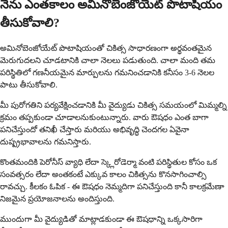
నేను ఎంతకాలం అమినోబెంజోయేట్ పొటాషియం
తీసుకోవాలి?
అమినోబెంజోయేట్ పొటాషియంతో చికిత్స సాధారణంగా అర్థవంతమైన
మెరుగుదలని చూడటానికి చాలా నెలలు పడుతుంది. చాలా మంది తమ
పరిస్థితిలో గణనీయమైన మార్పులను గమనించడానికి కనీసం 3-6 నెలల
పాటు తీసుకోవాలి.
మీ పురోగతిని పర్యవేక్షించడానికి మీ వైద్యుడు చికిత్స సమయంలో మిమ్మల్ని
క్రమం తప్పకుండా చూడాలనుకుంటున్నారు. వారు ఔషధం ఎంత బాగా
పనిచేస్తుందో తనిఖీ చేస్తారు మరియు అభివృద్ధి చెందగల ఏవైనా
దుష్ప్రభావాలను గమనిస్తారు.
కొంతమందికి పెరోనీస్ వ్యాధి లేదా స్క్లెరోడెర్మా వంటి పరిస్థితుల కోసం ఒక
సంవత్సరం లేదా అంతకంటే ఎక్కువ కాలం చికిత్సను కొనసాగించాల్సి
రావచ్చు. కీలకం ఓపిక - ఈ ఔషధం నెమ్మదిగా పనిచేస్తుంది కానీ కాలక్రమేణా
నిజమైన ప్రయోజనాలను అందిస్తుంది.
ముందుగా మీ వైద్యుడితో మాట్లాడకుండా ఈ ఔషధాన్ని ఒక్కసారిగా