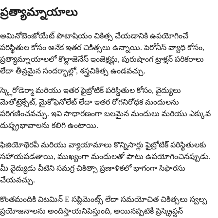
ప్రత్యామ్నాయాలు
అమినోబెంజోయేట్ పొటాషియం చికిత్స చేయడానికి ఉపయోగించే
పరిస్థితుల కోసం అనేక ఇతర చికిత్సలు ఉన్నాయి. పెరోనీస్ వ్యాధి కోసం,
ప్రత్యామ్నాయాలలో కొల్లాజెనేస్ ఇంజెక్షన్లు, పురుషాంగ ట్రాక్షన్ పరికరాలు
లేదా తీవ్రమైన సందర్భాల్లో, శస్త్రచికిత్స ఉండవచ్చు.
స్క్లెరోడెర్మా మరియు ఇతర ఫైబ్రోటిక్ పరిస్థితుల కోసం, వైద్యులు
మెతోట్రెక్సేట్, మైకోఫెనోలేట్ లేదా ఇతర రోగనిరోధక మందులను
పరిగణించవచ్చు. ఇవి సాధారణంగా బలమైన మందులు మరియు ఎక్కువ
దుష్ప్రభావాలను కలిగి ఉంటాయి.
ఫిజియోథెరపీ మరియు వ్యాయామాలు కొన్నిసార్లు ఫైబ్రోటిక్ పరిస్థితులకు
సహాయపడతాయి, ముఖ్యంగా మందులతో పాటు ఉపయోగించినప్పుడు.
మీ వైద్యుడు వీటిని సమగ్ర చికిత్సా ప్రణాళికలో భాగంగా సిఫారసు
చేయవచ్చు.
కొంతమందికి విటమిన్ E సప్లిమెంట్స్ లేదా సమయోచిత చికిత్సలు స్వల్ప
ప్రయోజనాలను అందిస్తాయనిపిస్తుంది, అయినప్పటికీ ప్రిస్క్రిప్షన్