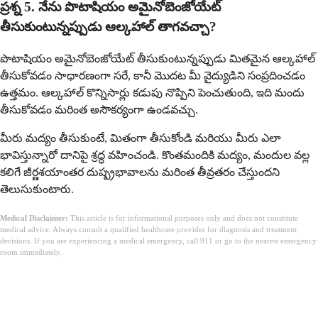
ప్రశ్న 5. నేను పొటాషియం అమైనోబెంజోయేట్
తీసుకుంటున్నప్పుడు ఆల్కహాల్ తాగవచ్చా?
పొటాషియం అమైనోబెంజోయేట్ తీసుకుంటున్నప్పుడు మితమైన ఆల్కహాల్
తీసుకోవడం సాధారణంగా సరే, కానీ మొదట మీ వైద్యుడిని సంప్రదించడం
ఉత్తమం. ఆల్కహాల్ కొన్నిసార్లు కడుపు నొప్పిని పెంచుతుంది, ఇది మందు
తీసుకోవడం మరింత అసౌకర్యంగా ఉండవచ్చు.
మీరు మద్యం తీసుకుంటే, మితంగా తీసుకోండి మరియు మీరు ఎలా
భావిస్తున్నారో దానిపై శ్రద్ధ వహించండి. కొంతమందికి మద్యం, మందుల వల్ల
కలిగే జీర్ణశయాంతర దుష్ప్రభావాలను మరింత తీవ్రతరం చేస్తుందని
తెలుసుకుంటారు.
Medical Disclaimer:
This article is for informational purposes only and does not constitute
medical advice. Always consult a qualified healthcare provider for diagnosis and treatment
decisions. If you are experiencing a medical emergency, call 911 or go to the nearest emergency
room immediately.