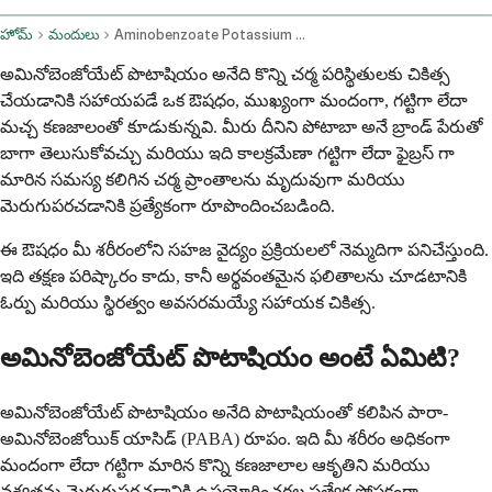
హోమ్
మందులు
Aminobenzoate Potassium Oral Route
అమినోబెంజోయేట్ పొటాషియం అనేది కొన్ని చర్మ పరిస్థితులకు చికిత్స
చేయడానికి సహాయపడే ఒక ఔషధం, ముఖ్యంగా మందంగా, గట్టిగా లేదా
మచ్చ కణజాలంతో కూడుకున్నవి. మీరు దీనిని పోటాబా అనే బ్రాండ్ పేరుతో
బాగా తెలుసుకోవచ్చు మరియు ఇది కాలక్రమేణా గట్టిగా లేదా ఫైబ్రస్ గా
మారిన సమస్య కలిగిన చర్మ ప్రాంతాలను మృదువుగా మరియు
మెరుగుపరచడానికి ప్రత్యేకంగా రూపొందించబడింది.
ఈ ఔషధం మీ శరీరంలోని సహజ వైద్యం ప్రక్రియలలో నెమ్మదిగా పనిచేస్తుంది.
ఇది తక్షణ పరిష్కారం కాదు, కానీ అర్థవంతమైన ఫలితాలను చూడటానికి
ఓర్పు మరియు స్థిరత్వం అవసరమయ్యే సహాయక చికిత్స.
అమినోబెంజోయేట్ పొటాషియం అంటే ఏమిటి?
అమినోబెంజోయేట్ పొటాషియం అనేది పొటాషియంతో కలిపిన పారా-
అమినోబెంజోయిక్ యాసిడ్ (PABA) రూపం. ఇది మీ శరీరం అధికంగా
మందంగా లేదా గట్టిగా మారిన కొన్ని కణజాలాల ఆకృతిని మరియు
వశ్యతను మెరుగుపరచడానికి ఉపయోగించగల ప్రత్యేక పోషకంగా