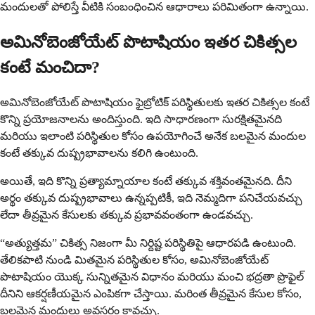
మందులతో పోలిస్తే వీటికి సంబంధించిన ఆధారాలు పరిమితంగా ఉన్నాయి.
అమినోబెంజోయేట్ పొటాషియం ఇతర చికిత్సల
కంటే మంచిదా?
అమినోబెంజోయేట్ పొటాషియం ఫైబ్రోటిక్ పరిస్థితులకు ఇతర చికిత్సల కంటే
కొన్ని ప్రయోజనాలను అందిస్తుంది. ఇది సాధారణంగా సురక్షితమైనది
మరియు ఇలాంటి పరిస్థితుల కోసం ఉపయోగించే అనేక బలమైన మందుల
కంటే తక్కువ దుష్ప్రభావాలను కలిగి ఉంటుంది.
అయితే, ఇది కొన్ని ప్రత్యామ్నాయాల కంటే తక్కువ శక్తివంతమైనది. దీని
అర్థం తక్కువ దుష్ప్రభావాలు ఉన్నప్పటికీ, ఇది నెమ్మదిగా పనిచేయవచ్చు
లేదా తీవ్రమైన కేసులకు తక్కువ ప్రభావవంతంగా ఉండవచ్చు.
“అత్యుత్తమ” చికిత్స నిజంగా మీ నిర్దిష్ట పరిస్థితిపై ఆధారపడి ఉంటుంది.
తేలికపాటి నుండి మితమైన పరిస్థితుల కోసం, అమినోబెంజోయేట్
పొటాషియం యొక్క సున్నితమైన విధానం మరియు మంచి భద్రతా ప్రొఫైల్
దీనిని ఆకర్షణీయమైన ఎంపికగా చేస్తాయి. మరింత తీవ్రమైన కేసుల కోసం,
బలమైన మందులు అవసరం కావచ్చు.