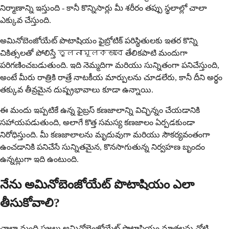
నిర్మాణాన్ని ఇస్తుంది - కానీ కొన్నిసార్లు మీ శరీరం తప్పు స్థలాల్లో చాలా
ఎక్కువ చేస్తుంది.
అమినోబెంజోయేట్ పొటాషియం ఫైబ్రోటిక్ పరిస్థితులకు ఇతర కొన్ని
చికిత్సలతో పోలిస్తే তুলনামূলকভাবে తేలికపాటి మందుగా
పరిగణించబడుతుంది. ఇది నెమ్మదిగా మరియు సున్నితంగా పనిచేస్తుంది,
అంటే మీరు రాత్రికి రాత్రే నాటకీయ మార్పులను చూడలేరు, కానీ దీని అర్థం
తక్కువ తీవ్రమైన దుష్ప్రభావాలు కూడా ఉన్నాయి.
ఈ మందు ఇప్పటికే ఉన్న ఫైబ్రస్ కణజాలాన్ని విచ్ఛిన్నం చేయడానికి
సహాయపడుతుంది, అలాగే కొత్త సమస్య కణజాలం ఏర్పడకుండా
నిరోధిస్తుంది. మీ కణజాలాలను మృదువుగా మరియు సౌకర్యవంతంగా
ఉంచడానికి పనిచేసే సున్నితమైన, కొనసాగుతున్న నిర్వహణ బృందం
ఉన్నట్లుగా ఇది ఉంటుంది.
నేను అమినోబెంజోయేట్ పొటాషియం ఎలా
తీసుకోవాలి?
చాలా మంది ప్రజలు అమినోబెంజోయేట్ పొటాషియం మాత్రలను నోటి