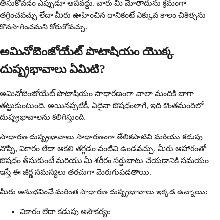
తీసుకోవడం ఎప్పుడూ ఆపవద్దు. వారు మీ మోతాదును క్రమంగా
తగ్గించవచ్చు లేదా మీరు ఊహించిన దానికంటే ఎక్కువ కాలం చికిత్సను
కొనసాగించమని కోరుకోవచ్చు.
అమినోబెంజోయేట్ పొటాషియం యొక్క
దుష్ప్రభావాలు ఏమిటి?
అమినోబెంజోయేట్ పొటాషియం సాధారణంగా చాలా మందికి బాగా
తట్టుకుంటుంది. అయినప్పటికీ, ఏదైనా ఔషధంలాగే, ఇది కొంతమందిలో
దుష్ప్రభావాలను కలిగిస్తుంది.
సాధారణ దుష్ప్రభావాలు సాధారణంగా తేలికపాటివి మరియు కడుపు
నొప్పి, వికారం లేదా ఆకలి తగ్గడం వంటివి ఉండవచ్చు. మీరు ఆహారంతో
ఔషధం తీసుకుంటే మరియు మీ శరీరం సర్దుబాటు చేయడానికి సమయం
ఇస్తే ఈ జీర్ణ సమస్యలు తరచుగా మెరుగుపడతాయి.
మీరు అనుభవించే మరింత సాధారణ దుష్ప్రభావాలు ఇక్కడ ఉన్నాయి:
వికారం లేదా కడుపు అసౌకర్యం