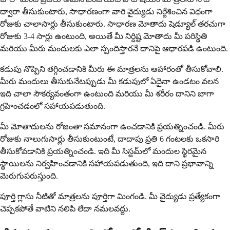
ద్వారా తీసుకుంటారు, సాధారణంగా వారి వైద్యుడు నిర్దేశించిన విధంగా
రోజుకు చాలాసార్లు తీసుకుంటారు. సాధారణ మోతాదు షెడ్యూల్ తరచుగా
రోజుకు 3-4 సార్లు ఉంటుంది, అయితే మీ నిర్దిష్ట మోతాదు మీ పరిస్థితి
మరియు మీరు మందులకు ఎలా స్పందిస్తారనే దానిపై ఆధారపడి ఉంటుంది.
కడుపు నొప్పిని తగ్గించడానికి మీరు ఈ మాత్రలను ఆహారంతో తీసుకోవాలి.
మీరు మందులు తీసుకునేటప్పుడు మీ కడుపులో ఏదైనా ఉండటం వలన
ఇది చాలా సౌకర్యవంతంగా ఉంటుంది మరియు మీ శరీరం దానిని బాగా
గ్రహించడంలో సహాయపడుతుంది.
మీ మోతాదులను రోజంతా సమానంగా ఉంచడానికి ప్రయత్నించండి. మీరు
రోజుకు నాలుగుసార్లు తీసుకుంటుంటే, దాదాపు ప్రతి 6 గంటలకు ఒకసారి
తీసుకోవడానికి ప్రయత్నించండి. ఇది మీ సిస్టమ్‌లో మందుల స్థిరమైన
స్థాయిలను నిర్వహించడానికి సహాయపడుతుంది, ఇది దాని ప్రభావాన్ని
మెరుగుపరుస్తుంది.
పూర్తి గ్లాసు నీటితో మాత్రలను పూర్తిగా మింగండి. మీ వైద్యుడు ప్రత్యేకంగా
చెప్పకపోతే వాటిని నలిపి లేదా నమలవద్దు.