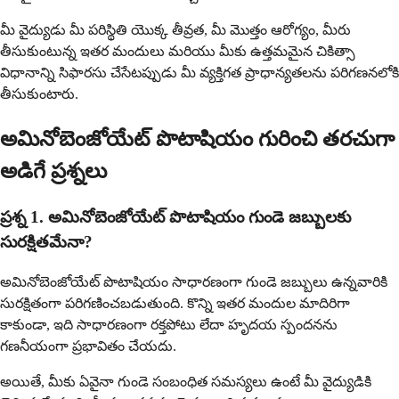
మీ వైద్యుడు మీ పరిస్థితి యొక్క తీవ్రత, మీ మొత్తం ఆరోగ్యం, మీరు
తీసుకుంటున్న ఇతర మందులు మరియు మీకు ఉత్తమమైన చికిత్సా
విధానాన్ని సిఫారసు చేసేటప్పుడు మీ వ్యక్తిగత ప్రాధాన్యతలను పరిగణనలోకి
తీసుకుంటారు.
అమినోబెంజోయేట్ పొటాషియం గురించి తరచుగా
అడిగే ప్రశ్నలు
ప్రశ్న 1. అమినోబెంజోయేట్ పొటాషియం గుండె జబ్బులకు
సురక్షితమేనా?
అమినోబెంజోయేట్ పొటాషియం సాధారణంగా గుండె జబ్బులు ఉన్నవారికి
సురక్షితంగా పరిగణించబడుతుంది. కొన్ని ఇతర మందుల మాదిరిగా
కాకుండా, ఇది సాధారణంగా రక్తపోటు లేదా హృదయ స్పందనను
గణనీయంగా ప్రభావితం చేయదు.
అయితే, మీకు ఏవైనా గుండె సంబంధిత సమస్యలు ఉంటే మీ వైద్యుడికి