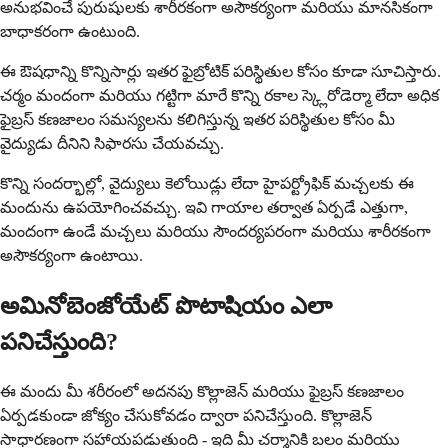
అనుభవించే పురుషులకు శారీరకంగా అసౌకర్యంగా మరియు మానసికంగా
బాధాకరంగా ఉంటుంది.
ఈ ఔషధాన్ని కొన్నిసార్లు ఇతర ఫైబ్రోటిక్ పరిస్థితుల కోసం కూడా సూచిస్తారు.
చర్మం మందంగా మరియు గట్టిగా మారే కొన్ని రకాల స్క్లెరోడెర్మా లేదా అధిక
ఫైబ్రస్ కణజాలం సమస్యలను కలిగిస్తున్న ఇతర పరిస్థితుల కోసం మీ
వైద్యుడు దీనిని సిఫారసు చేయవచ్చు.
కొన్ని సందర్భాల్లో, వైద్యులు కెలోయిడ్లు లేదా హైపర్ట్రోఫిక్ మచ్చలకు ఈ
మందును ఉపయోగించవచ్చు. ఇవి గాయాల తర్వాత ఏర్పడే ఎత్తుగా,
మందంగా ఉండే మచ్చలు మరియు సౌందర్యపరంగా మరియు శారీరకంగా
అసౌకర్యంగా ఉంటాయి.
అమినోబెంజోయేట్ పొటాషియం ఎలా
పనిచేస్తుంది?
ఈ మందు మీ శరీరంలో అదనపు కొల్లాజెన్ మరియు ఫైబ్రస్ కణజాలం
ఏర్పడకుండా జోక్యం చేసుకోవడం ద్వారా పనిచేస్తుంది. కొల్లాజెన్
సాధారణంగా సహాయపడుతుంది - ఇది మీ చర్మానికి బలం మరియు