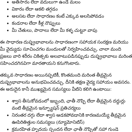
అతిసారం లేదా వదులుగా ఉండే మలం
వికారం లేదా ఆకలి తగ్గడం
అలసట లేదా సాధారణం కంటే ఎక్కువ అలసిపోవడం
కండరాల లేదా కీళ్ల నొప్పులు
మీ చేతులు, పాదాలు లేదా మీ కళ్ళ చుట్టూ వాపు
ఈ సాధారణ దుష్ప్రభావాలను సాధారణంగా సహాయక సంరక్షణ మరియు
మీ వైద్యుడు సూచించగల మందులతో నిర్వహించవచ్చు. చాలా మంది
ప్రజలు వారి శరీరం చికిత్సకు అలవాటుపడినప్పుడు దుష్ప్రభావాలు మరింత
సహించదగినవిగా మారతాయని కనుగొంటారు.
తక్కువ సాధారణం అయినప్పటికీ, కొంతమంది మరింత తీవ్రమైన
దుష్ప్రభావాలను అనుభవించవచ్చు, దీనికి తక్షణ వైద్య సహాయం అవసరం.
ఈ అరుదైన కానీ ముఖ్యమైన సమస్యలు వీటిని కలిగి ఉంటాయి:
శ్వాస తీసుకోవడంలో ఇబ్బంది, ఛాతీ నొప్పి లేదా తీవ్రమైన దద్దుర్లు
వంటి తీవ్రమైన ఇన్ఫ్యూషన్ ప్రతిచర్యలు
నిరంతర దగ్గు లేదా శ్వాస ఆడకపోవడానికి కారణమయ్యే తీవ్రమైన
ఊపిరితిత్తుల సమస్యలు (న్యూమోనిటిస్)
క్రమరహిత హృదయ స్పందన లేదా ఛాతీ నొప్పితో సహా గుండె