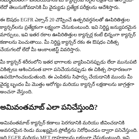
లేదో తెలుసుకోవడానికి మీ వైద్యుడు ప్రత్యేక పరీక్షలను ఆదేశిస్తారు.
ఈ ఔషధం EGFR ఎక్సాన్ 20 చొప్పించే ఉత్పరివర్తనలతో ఊపిరితిత్తుల
క్యాన్సర్‌లను ప్రత్యేకంగా లక్ష్యంగా చేసుకుంటుంది. ఇవి నిర్దిష్ట జన్యుపరమైన
మార్పులు, ఇవి ఇతర రకాల ఊపిరితిత్తుల క్యాన్సర్ల కంటే భిన్నంగా క్యాన్సర్
కణాలను పెంచుతాయి. మీ నిర్దిష్ట క్యాన్సర్ రకం ఈ ఔషధం చికిత్స
చేయగలదో లేదో మీ ఆంకాలజిస్ట్ వివరిస్తారు.
మీ క్యాన్సర్ శరీరంలోని ఇతర భాగాలకు వ్యాపించినప్పుడు లేదా మునుపటి
చికిత్సలు ఆశించినంత బాగా పనిచేయనప్పుడు ఈ చికిత్స సాధారణంగా
ఉపయోగించబడుతుంది. ఈ ఎంపికను సిఫార్సు చేయడానికి ముందు మీ
వైద్య బృందం మీ మొత్తం ఆరోగ్యం మరియు క్యాన్సర్ లక్షణాలను జాగ్రత్తగా
అంచనా వేస్తుంది.
అమివంతమాబ్ ఎలా పనిచేస్తుంది?
అమివంతమాబ్ క్యాన్సర్ కణాలు పెరగడానికి మరియు జీవించడానికి
అవసరమైన రెండు ముఖ్యమైన ప్రోటీన్లను నిరోధించడం ద్వారా పనిచేస్తుంది.
ఇది EGFR మరియు MET గ్రాహకాలను లక్ష్యంగా చేసుకుంటుంది, ఇవి