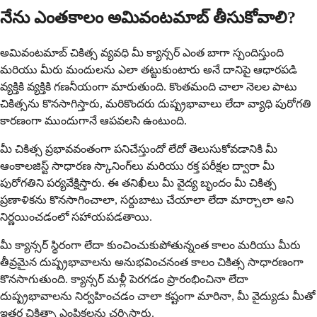
నేను ఎంతకాలం అమివంటమాబ్ తీసుకోవాలి?
అమివంటమాబ్ చికిత్స వ్యవధి మీ క్యాన్సర్ ఎంత బాగా స్పందిస్తుంది
మరియు మీరు మందులను ఎలా తట్టుకుంటారు అనే దానిపై ఆధారపడి
వ్యక్తికి వ్యక్తికి గణనీయంగా మారుతుంది. కొంతమంది చాలా నెలల పాటు
చికిత్సను కొనసాగిస్తారు, మరికొందరు దుష్ప్రభావాలు లేదా వ్యాధి పురోగతి
కారణంగా ముందుగానే ఆపవలసి ఉంటుంది.
మీ చికిత్స ప్రభావవంతంగా పనిచేస్తుందో లేదో తెలుసుకోవడానికి మీ
ఆంకాలజిస్ట్ సాధారణ స్కానింగ్‌లు మరియు రక్త పరీక్షల ద్వారా మీ
పురోగతిని పర్యవేక్షిస్తారు. ఈ తనిఖీలు మీ వైద్య బృందం మీ చికిత్స
ప్రణాళికను కొనసాగించాలా, సర్దుబాటు చేయాలా లేదా మార్చాలా అని
నిర్ణయించడంలో సహాయపడతాయి.
మీ క్యాన్సర్ స్థిరంగా లేదా కుంచించుకుపోతున్నంత కాలం మరియు మీరు
తీవ్రమైన దుష్ప్రభావాలను అనుభవించనంత కాలం చికిత్స సాధారణంగా
కొనసాగుతుంది. క్యాన్సర్ మళ్లీ పెరగడం ప్రారంభించినా లేదా
దుష్ప్రభావాలను నిర్వహించడం చాలా కష్టంగా మారినా, మీ వైద్యుడు మీతో
ఇతర చికిత్సా ఎంపికలను చర్చిస్తారు.