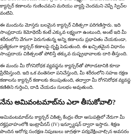
క్యాన్సర్ కణాలను గుణించమని మరియు వ్యాప్తి చెందమని చెప్పే స్విచ్‌ల
వంటివి.
ఈ మందును మోస్తరు బలమైన క్యాన్సర్ చికిత్సగా పరిగణిస్తారు. ఇది
సాంప్రదాయ కెమోథెరపీ కంటే ఎక్కువ లక్ష్యంగా ఉంటుంది, అంటే ఇది మీ
శరీరంలోని వేగంగా పెరుగుతున్న అన్ని కణాలను ప్రభావితం చేయకుండా,
ప్రత్యేకంగా క్యాన్సర్ కణాలపై దృష్టి పెడుతుంది. ఈ ఖచ్చితమైన విధానం
సాంప్రదాయ చికిత్సలతో పోలిస్తే తక్కువ దుష్ప్రభావాలకు దారి తీస్తుంది.
ఈ మందు మీ రోగనిరోధక వ్యవస్థను క్యాన్సర్‌తో పోరాడటానికి కూడా
ప్రేరేపిస్తుంది. ఇది ఒక వంతెనలా పనిచేస్తుంది, మీ శరీరంలోని సహజ రక్షణ
కణాలను క్యాన్సర్ కణాలకు కలుపుతుంది, తద్వారా మీ రోగనిరోధక వ్యవస్థ
కణితిని గుర్తించి, దాడి చేయడం సులభం అవుతుంది.
నేను అమివంటమాబ్‌ను ఎలా తీసుకోవాలి?
అమివంటమాబ్‌ను క్యాన్సర్ చికిత్స కేంద్రం లేదా ఆసుపత్రిలో నేరుగా మీ
రక్తప్రవాహంలోకి ఇంట్రావీనస్ (IV) ఇన్ఫ్యూషన్ ద్వారా ఇస్తారు. శిక్షణ
పొందిన ఆరోగ్య సంరక్షణ నిపుణులు జాగ్రత్తగా పర్యవేక్షించాల్సిన అవసరం