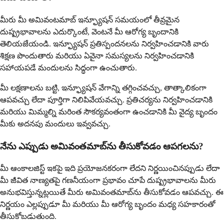
మీరు మీ అమివంటమాబ్ ఇన్ఫ్యూషన్ సమయంలో తీవ్రమైన
దుష్ప్రభావాలను ఎదుర్కొంటే, వెంటనే మీ ఆరోగ్య బృందానికి
తెలియజేయండి. ఇన్ఫ్యూషన్ ప్రతిస్పందనలను నిర్వహించడానికి వారు
శిక్షణ పొందుతారు మరియు ఏవైనా సమస్యలను నిర్వహించడానికి
సహాయపడే మందులను సిద్ధంగా ఉంచుతారు.
మీ లక్షణాలను బట్టి, ఇన్ఫ్యూషన్ వేగాన్ని తగ్గించవచ్చు, తాత్కాలికంగా
ఆపవచ్చు లేదా పూర్తిగా నిలిపివేయవచ్చు. ప్రతిచర్యను నిర్వహించడానికి
మరియు మిమ్మల్ని మరింత సౌకర్యవంతంగా ఉంచడానికి మీ వైద్య బృందం
మీకు అదనపు మందులు ఇవ్వవచ్చు.
నేను ఎప్పుడు అమివంతమాబ్‌ను తీసుకోవడం ఆపగలను?
మీ ఆంకాలజిస్ట్ ఇకపై ఇది ప్రయోజనకరంగా లేదని నిర్ణయించినప్పుడు లేదా
మీ జీవిత నాణ్యతపై గణనీయంగా ప్రభావం చూపే దుష్ప్రభావాలను మీరు
అనుభవిస్తున్నట్లయితే మీరు అమివంతమాబ్‌ను తీసుకోవడం ఆపవచ్చు. ఈ
నిర్ణయం ఎల్లప్పుడూ మీ మరియు మీ ఆరోగ్య బృందం మధ్య సహకారంతో
తీసుకోబడుతుంది.