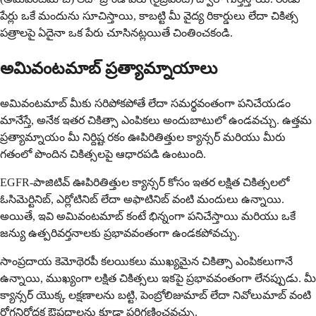
పేర్లు ఒకే మందును సూచిస్తాయి, కాబట్టి మీ వైద్య రికార్డులు లేదా చికిత్స
పత్రాలపై ఏదైనా ఒక పేరు చూసినట్లయితే చింతించకండి.
అమివంటమాబ్ ప్రత్యామ్నాయాలు
అమివంటమాబ్ మీకు సరిపోకపోతే లేదా సమర్థవంతంగా పనిచేయడం
మానేస్తే, అనేక ఇతర చికిత్సా ఎంపికలు అందుబాటులో ఉండవచ్చు. ఉత్తమ
ప్రత్యామ్నాయం మీ నిర్దిష్ట రకం ఊపిరితిత్తుల క్యాన్సర్ మరియు మీరు
గతంలో పొందిన చికిత్సలపై ఆధారపడి ఉంటుంది.
EGFR-పాజిటివ్ ఊపిరితిత్తుల క్యాన్సర్ కోసం ఇతర లక్షిత చికిత్సలలో
ఓసిమెర్టినిబ్, ఎర్లోటినిబ్ లేదా అఫాటినిబ్ వంటి మందులు ఉన్నాయి.
అయితే, ఇవి అమివంటమాబ్ కంటే భిన్నంగా పనిచేస్తాయి మరియు ఒకే
జన్యు ఉత్పరివర్తనాలకు ప్రభావవంతంగా ఉండకపోవచ్చు.
సాంప్రదాయ కెమోథెరపీ కలయికలు ముఖ్యమైన చికిత్సా ఎంపికలుగానే
ఉన్నాయి, ముఖ్యంగా లక్షిత చికిత్సలు ఇకపై ప్రభావవంతంగా లేనప్పుడు. మీ
క్యాన్సర్ యొక్క లక్షణాలను బట్టి, పెంబ్రోలిజుమాబ్ లేదా నివోలుమాబ్ వంటి
రోగనిరోధక ఔషధాలను కూడా పరిగణించవచ్చు.