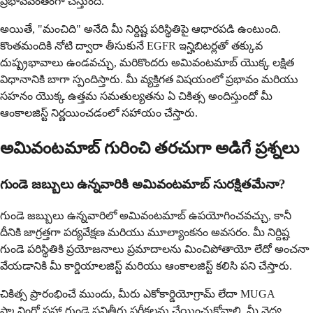
ప్రభావవంతంగా చేస్తుంది.
అయితే, "మంచిది" అనేది మీ నిర్దిష్ట పరిస్థితిపై ఆధారపడి ఉంటుంది.
కొంతమందికి నోటి ద్వారా తీసుకునే EGFR ఇన్హిబిటర్లతో తక్కువ
దుష్ప్రభావాలు ఉండవచ్చు, మరికొందరు అమివంటమాబ్ యొక్క లక్షిత
విధానానికి బాగా స్పందిస్తారు. మీ వ్యక్తిగత విషయంలో ప్రభావం మరియు
సహనం యొక్క ఉత్తమ సమతుల్యతను ఏ చికిత్స అందిస్తుందో మీ
ఆంకాలజిస్ట్ నిర్ణయించడంలో సహాయం చేస్తారు.
అమివంటమాబ్ గురించి తరచుగా అడిగే ప్రశ్నలు
గుండె జబ్బులు ఉన్నవారికి అమివంటమాబ్ సురక్షితమేనా?
గుండె జబ్బులు ఉన్నవారిలో అమివంటమాబ్ ఉపయోగించవచ్చు, కానీ
దీనికి జాగ్రత్తగా పర్యవేక్షణ మరియు మూల్యాంకనం అవసరం. మీ నిర్దిష్ట
గుండె పరిస్థితికి ప్రయోజనాలు ప్రమాదాలను మించిపోతాయో లేదో అంచనా
వేయడానికి మీ కార్డియాలజిస్ట్ మరియు ఆంకాలజిస్ట్ కలిసి పని చేస్తారు.
చికిత్స ప్రారంభించే ముందు, మీరు ఎకోకార్డియోగ్రామ్ లేదా MUGA
స్కానింగ్తో సహా గుండె పనితీరు పరీక్షలను చేయించుకోవాలి. మీ వైద్య