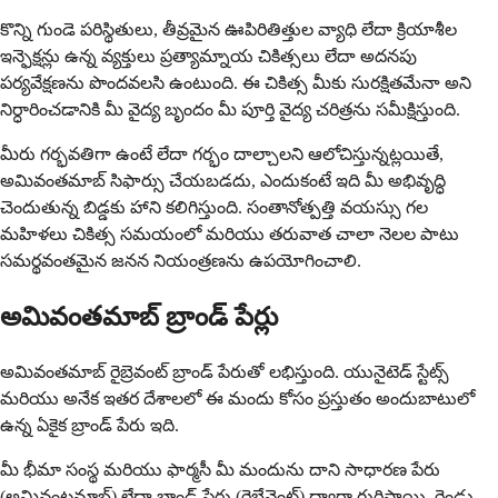
కొన్ని గుండె పరిస్థితులు, తీవ్రమైన ఊపిరితిత్తుల వ్యాధి లేదా క్రియాశీల
ఇన్ఫెక్షన్లు ఉన్న వ్యక్తులు ప్రత్యామ్నాయ చికిత్సలు లేదా అదనపు
పర్యవేక్షణను పొందవలసి ఉంటుంది. ఈ చికిత్స మీకు సురక్షితమేనా అని
నిర్ధారించడానికి మీ వైద్య బృందం మీ పూర్తి వైద్య చరిత్రను సమీక్షిస్తుంది.
మీరు గర్భవతిగా ఉంటే లేదా గర్భం దాల్చాలని ఆలోచిస్తున్నట్లయితే,
అమివంతమాబ్ సిఫార్సు చేయబడదు, ఎందుకంటే ఇది మీ అభివృద్ధి
చెందుతున్న బిడ్డకు హాని కలిగిస్తుంది. సంతానోత్పత్తి వయస్సు గల
మహిళలు చికిత్స సమయంలో మరియు తరువాత చాలా నెలల పాటు
సమర్థవంతమైన జనన నియంత్రణను ఉపయోగించాలి.
అమివంతమాబ్ బ్రాండ్ పేర్లు
అమివంతమాబ్ రైబ్రెవంట్ బ్రాండ్ పేరుతో లభిస్తుంది. యునైటెడ్ స్టేట్స్
మరియు అనేక ఇతర దేశాలలో ఈ మందు కోసం ప్రస్తుతం అందుబాటులో
ఉన్న ఏకైక బ్రాండ్ పేరు ఇది.
మీ భీమా సంస్థ మరియు ఫార్మసీ మీ మందును దాని సాధారణ పేరు
(అమివంటమాబ్) లేదా బ్రాండ్ పేరు (రైబ్రేవెంట్) ద్వారా గుర్తిస్తాయి. రెండు