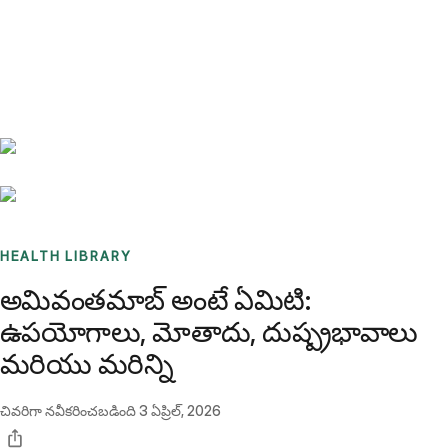
Benchmarks
Stories
FAQ
Sign up / Log in
HEALTH LIBRARY
అమివంతమాబ్ అంటే ఏమిటి:
ఉపయోగాలు, మోతాదు, దుష్ప్రభావాలు
మరియు మరిన్ని
చివరిగా నవీకరించబడింది
3 ఏప్రిల్, 2026