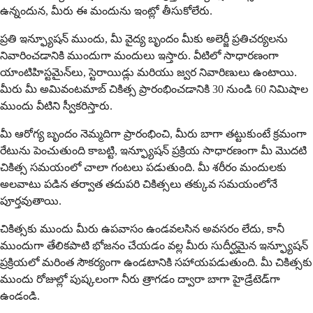
ఉన్నందున, మీరు ఈ మందును ఇంట్లో తీసుకోలేరు.
ప్రతి ఇన్ఫ్యూషన్ ముందు, మీ వైద్య బృందం మీకు అలెర్జీ ప్రతిచర్యలను
నివారించడానికి ముందుగా మందులు ఇస్తారు. వీటిలో సాధారణంగా
యాంటిహిస్టమైన్‌లు, స్టెరాయిడ్లు మరియు జ్వర నివారిణులు ఉంటాయి.
మీరు మీ అమివంటమాబ్ చికిత్స ప్రారంభించడానికి 30 నుండి 60 నిమిషాల
ముందు వీటిని స్వీకరిస్తారు.
మీ ఆరోగ్య బృందం నెమ్మదిగా ప్రారంభించి, మీరు బాగా తట్టుకుంటే క్రమంగా
రేటును పెంచుతుంది కాబట్టి, ఇన్ఫ్యూషన్ ప్రక్రియ సాధారణంగా మీ మొదటి
చికిత్స సమయంలో చాలా గంటలు పడుతుంది. మీ శరీరం మందులకు
అలవాటు పడిన తర్వాత తదుపరి చికిత్సలు తక్కువ సమయంలోనే
పూర్తవుతాయి.
చికిత్సకు ముందు మీరు ఉపవాసం ఉండవలసిన అవసరం లేదు, కానీ
ముందుగా తేలికపాటి భోజనం చేయడం వల్ల మీరు సుదీర్ఘమైన ఇన్ఫ్యూషన్
ప్రక్రియలో మరింత సౌకర్యంగా ఉండటానికి సహాయపడుతుంది. మీ చికిత్సకు
ముందు రోజుల్లో పుష్కలంగా నీరు త్రాగడం ద్వారా బాగా హైడ్రేటెడ్‌గా
ఉండండి.