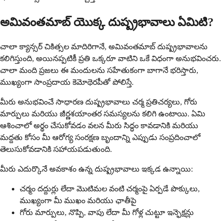
అమివంతమాబ్ యొక్క దుష్ప్రభావాలు ఏమిటి?
చాలా క్యాన్సర్ చికిత్సల మాదిరిగానే, అమివంతమాబ్ దుష్ప్రభావాలను
కలిగిస్తుంది, అయినప్పటికీ ప్రతి ఒక్కరూ వాటిని ఒకే విధంగా అనుభవించరు.
చాలా మంది ప్రజలు ఈ మందులను సహేతుకంగా బాగానే భరిస్తారు,
ముఖ్యంగా సాంప్రదాయ కెమోథెరపీతో పోలిస్తే.
మీరు అనుభవించే సాధారణ దుష్ప్రభావాలు చర్మ ప్రతిచర్యలు, గోరు
మార్పులు మరియు జీర్ణశయాంతర సమస్యలను కలిగి ఉంటాయి. ఏమి
ఆశించాలో అర్థం చేసుకోవడం వలన మీరు సిద్ధం కావడానికి మరియు
మద్దతు కోసం మీ ఆరోగ్య సంరక్షణ బృందాన్ని ఎప్పుడు సంప్రదించాలో
తెలుసుకోవడానికి సహాయపడుతుంది.
మీరు ఎదుర్కొనే అవకాశం ఉన్న దుష్ప్రభావాలు ఇక్కడ ఉన్నాయి:
చర్మం దద్దుర్లు లేదా మొటిమల వంటి చర్మంపై ఏర్పడే పొక్కులు,
ముఖ్యంగా మీ ముఖం మరియు ఛాతీపై
గోరు మార్పులు, నొప్పి, వాపు లేదా మీ గోళ్ల చుట్టూ ఇన్ఫెక్షన్లు