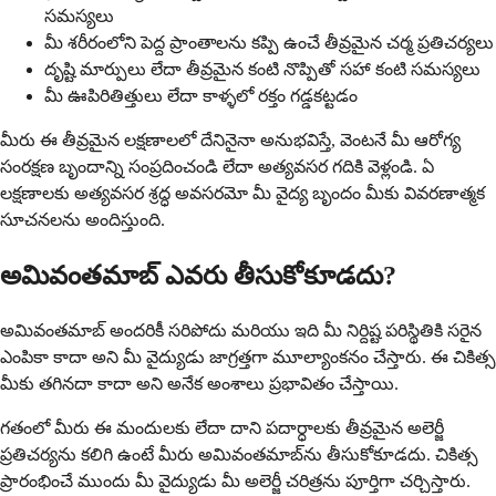
సమస్యలు
మీ శరీరంలోని పెద్ద ప్రాంతాలను కప్పి ఉంచే తీవ్రమైన చర్మ ప్రతిచర్యలు
దృష్టి మార్పులు లేదా తీవ్రమైన కంటి నొప్పితో సహా కంటి సమస్యలు
మీ ఊపిరితిత్తులు లేదా కాళ్ళలో రక్తం గడ్డకట్టడం
మీరు ఈ తీవ్రమైన లక్షణాలలో దేనినైనా అనుభవిస్తే, వెంటనే మీ ఆరోగ్య
సంరక్షణ బృందాన్ని సంప్రదించండి లేదా అత్యవసర గదికి వెళ్లండి. ఏ
లక్షణాలకు అత్యవసర శ్రద్ధ అవసరమో మీ వైద్య బృందం మీకు వివరణాత్మక
సూచనలను అందిస్తుంది.
అమివంతమాబ్ ఎవరు తీసుకోకూడదు?
అమివంతమాబ్ అందరికీ సరిపోదు మరియు ఇది మీ నిర్దిష్ట పరిస్థితికి సరైన
ఎంపికా కాదా అని మీ వైద్యుడు జాగ్రత్తగా మూల్యాంకనం చేస్తారు. ఈ చికిత్స
మీకు తగినదా కాదా అని అనేక అంశాలు ప్రభావితం చేస్తాయి.
గతంలో మీరు ఈ మందులకు లేదా దాని పదార్ధాలకు తీవ్రమైన అలెర్జీ
ప్రతిచర్యను కలిగి ఉంటే మీరు అమివంతమాబ్‌ను తీసుకోకూడదు. చికిత్స
ప్రారంభించే ముందు మీ వైద్యుడు మీ అలెర్జీ చరిత్రను పూర్తిగా చర్చిస్తారు.