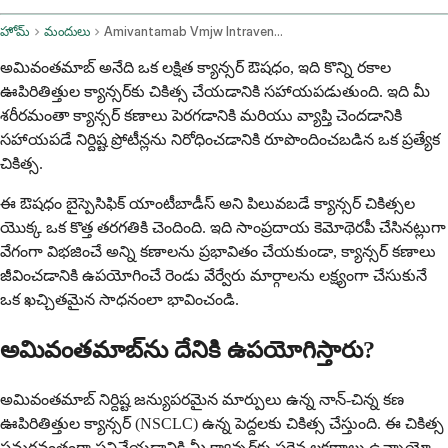
హోమ్
మందులు
Amivantamab Vmjw Intravenous Route
అమివంతమాబ్ అనేది ఒక లక్షిత క్యాన్సర్ ఔషధం, ఇది కొన్ని రకాల
ఊపిరితిత్తుల క్యాన్సర్‌కు చికిత్స చేయడానికి సహాయపడుతుంది. ఇది మీ
శరీరమంతా క్యాన్సర్ కణాలు పెరగడానికి మరియు వ్యాప్తి చెందడానికి
సహాయపడే నిర్దిష్ట ప్రోటీన్లను నిరోధించడానికి రూపొందించబడిన ఒక ప్రత్యేక
చికిత్స.
ఈ ఔషధం బైస్పెసిఫిక్ యాంటీబాడీస్ అని పిలువబడే క్యాన్సర్ చికిత్సల
యొక్క ఒక కొత్త తరగతికి చెందింది. ఇది సాంప్రదాయ కెమోథెరపీ చేసినట్లుగా
వేగంగా విభజించే అన్ని కణాలను ప్రభావితం చేయకుండా, క్యాన్సర్ కణాలు
జీవించడానికి ఉపయోగించే రెండు వేర్వేరు మార్గాలను లక్ష్యంగా చేసుకునే
ఒక ఖచ్చితమైన సాధనంలా భావించండి.
అమివంతమాబ్‌ను దేనికి ఉపయోగిస్తారు?
అమివంతమాబ్ నిర్దిష్ట జన్యుపరమైన మార్పులు ఉన్న నాన్-చిన్న కణ
ఊపిరితిత్తుల క్యాన్సర్ (NSCLC) ఉన్న పెద్దలకు చికిత్స చేస్తుంది. ఈ చికిత్స
సమర్థవంతంగా పనిచేయడానికి మీ క్యాన్సర్‌కు సరైన లక్షణాలు ఉన్నాయో