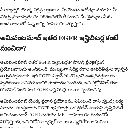
మీ క్యాన్సర్ యొక్క నిర్దిష్ట లక్షణాలు, మీ మొత్తం ఆరోగ్యం మరియు మీ
చికిత్స ప్రాధాన్యతలను పరిగణనలోకి తీసుకుని, మీ వైద్యుడు మీకు
అందుబాటులో ఉన్న అన్ని ఎంపికలను చర్చిస్తారు.
అమివంటమాబ్ ఇతర EGFR ఇన్హిబిటర్ల కంటే
మంచిదా?
అమివంటమాబ్ ఇతర EGFR ఇన్హిబిటర్లతో పోలిస్తే ప్రత్యేకమైన
ప్రయోజనాలను అందిస్తుంది, ముఖ్యంగా నిర్దిష్ట రకాల ఊపిరితిత్తుల క్యాన్సర్
ఉత్పరివర్తనాలకు. ఇది EGFR ఎగ్జాన్ 20 చొప్పించే ఉత్పరివర్తనాలకు
వ్యతిరేకంగా పనిచేయడానికి రూపొందించబడింది, ఇవి ఎర్లోటినిబ్ లేదా
గెఫిటినిబ్ వంటి పాత EGFR ఇన్హిబిటర్లకు బాగా స్పందించవు.
అమివంటమాబ్ యొక్క ప్రధాన ప్రయోజనం ఏమిటంటే దాని ద్వంద్వ లక్ష్య
విధానం. సాంప్రదాయ EGFR ఇన్హిబిటర్లు ఒక ప్రోటీన్ మార్గంపై దృష్టి పెడితే,
అమివంటమాబ్ EGFR మరియు MET గ్రాహకాలను రెండింటినీ
నిరోధిస్తుంది, ఇది నిరోధక క్యాన్సర్ కణాలకు వ్యతిరేకంగా మరింత