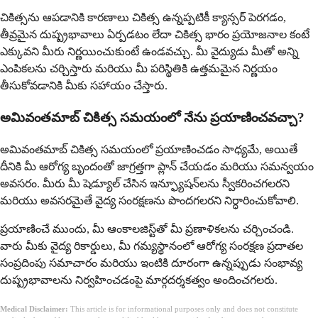
చికిత్సను ఆపడానికి కారణాలు చికిత్స ఉన్నప్పటికీ క్యాన్సర్ పెరగడం,
తీవ్రమైన దుష్ప్రభావాలు ఏర్పడటం లేదా చికిత్స భారం ప్రయోజనాల కంటే
ఎక్కువని మీరు నిర్ణయించుకుంటే ఉండవచ్చు. మీ వైద్యుడు మీతో అన్ని
ఎంపికలను చర్చిస్తారు మరియు మీ పరిస్థితికి ఉత్తమమైన నిర్ణయం
తీసుకోవడానికి మీకు సహాయం చేస్తారు.
అమివంతమాబ్ చికిత్స సమయంలో నేను ప్రయాణించవచ్చా?
అమివంతమాబ్ చికిత్స సమయంలో ప్రయాణించడం సాధ్యమే, అయితే
దీనికి మీ ఆరోగ్య బృందంతో జాగ్రత్తగా ప్లాన్ చేయడం మరియు సమన్వయం
అవసరం. మీరు మీ షెడ్యూల్ చేసిన ఇన్ఫ్యూషన్‌లను స్వీకరించగలరని
మరియు అవసరమైతే వైద్య సంరక్షణను పొందగలరని నిర్ధారించుకోవాలి.
ప్రయాణించే ముందు, మీ ఆంకాలజిస్ట్‌తో మీ ప్రణాళికలను చర్చించండి.
వారు మీకు వైద్య రికార్డులు, మీ గమ్యస్థానంలో ఆరోగ్య సంరక్షణ ప్రదాతల
సంప్రదింపు సమాచారం మరియు ఇంటికి దూరంగా ఉన్నప్పుడు సంభావ్య
దుష్ప్రభావాలను నిర్వహించడంపై మార్గదర్శకత్వం అందించగలరు.
Medical Disclaimer:
This article is for informational purposes only and does not constitute