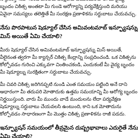
బృందం చికిత్స అంతటా మీ గుండె ఆరోగ్యాన్ని పర్యవేక్షిస్తుంది మరియు
ఏవైనా సమస్యలు తలెత్తితే మీ సంరక్షణ ప్రణాళికను సర్దుబాటు చేయవచ్చు.
నేను పొరపాటున షెడ్యూల్ చేసిన అమివంటమాబ్ ఇన్ఫ్యూషన్ను
మిస్ అయితే ఏమి చేయాలి?
మీరు షెడ్యూల్ చేసిన అమివంటమాబ్ ఇన్ఫ్యూషన్ను మిస్ అయితే,
వీలైనంత త్వరగా మీ క్యాన్సర్ చికిత్స కేంద్రాన్ని సంప్రదించండి. ఒక చికిత్సను
కోల్పోవడం గురించి ఎక్కువగా చింతించకండి, ఎందుకంటే మీ వైద్య బృందం
మీ షెడ్యూల్ను సురక్షితంగా సర్దుబాటు చేయవచ్చు.
మీ చివరి చికిత్స జరిగినప్పటి నుండి ఎంత సమయం పట్టింది అనే దాని
ఆధారంగా మీ తదుపరి మోతాదుకు ఉత్తమ సమయాన్ని మీ ఆరోగ్య బృందం
నిర్ణయిస్తుంది. వారు మీ ముందు వాడే మందులను లేదా పర్యవేక్షణ
షెడ్యూల్ను సర్దుబాటు చేయవలసి ఉంటుంది, కాని ఒక మోతాదును
కోల్పోవడం సాధారణంగా మీ మొత్తం చికిత్స ప్రణాళికను రాజీ పడదు.
ఇన్ఫ్యూషన్ సమయంలో తీవ్రమైన దుష్ప్రభావాలు ఎదురైతే నేను
ఏమి చేయాలి?