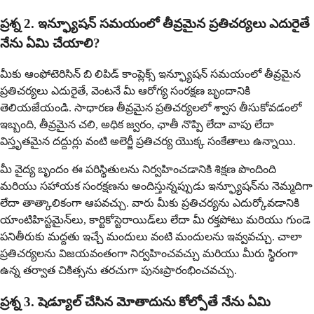
ప్రశ్న 2. ఇన్ఫ్యూషన్ సమయంలో తీవ్రమైన ప్రతిచర్యలు ఎదురైతే
నేను ఏమి చేయాలి?
మీకు ఆంఫోటెరిసిన్ బి లిపిడ్ కాంప్లెక్స్ ఇన్ఫ్యూషన్ సమయంలో తీవ్రమైన
ప్రతిచర్యలు ఎదురైతే, వెంటనే మీ ఆరోగ్య సంరక్షణ బృందానికి
తెలియజేయండి. సాధారణ తీవ్రమైన ప్రతిచర్యలలో శ్వాస తీసుకోవడంలో
ఇబ్బంది, తీవ్రమైన చలి, అధిక జ్వరం, ఛాతీ నొప్పి లేదా వాపు లేదా
విస్తృతమైన దద్దుర్లు వంటి అలెర్జీ ప్రతిచర్య యొక్క సంకేతాలు ఉన్నాయి.
మీ వైద్య బృందం ఈ పరిస్థితులను నిర్వహించడానికి శిక్షణ పొందింది
మరియు సహాయక సంరక్షణను అందిస్తున్నప్పుడు ఇన్ఫ్యూషన్‌ను నెమ్మదిగా
లేదా తాత్కాలికంగా ఆపవచ్చు. వారు మీకు ప్రతిచర్యను ఎదుర్కోవడానికి
యాంటిహిస్టమైన్‌లు, కార్టికోస్టెరాయిడ్‌లు లేదా మీ రక్తపోటు మరియు గుండె
పనితీరుకు మద్దతు ఇచ్చే మందులు వంటి మందులను ఇవ్వవచ్చు. చాలా
ప్రతిచర్యలను విజయవంతంగా నిర్వహించవచ్చు మరియు మీరు స్థిరంగా
ఉన్న తర్వాత చికిత్సను తరచుగా పునఃప్రారంభించవచ్చు.
ప్రశ్న 3. షెడ్యూల్ చేసిన మోతాదును కోల్పోతే నేను ఏమి