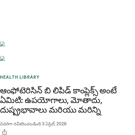
Benchmarks
Stories
FAQ
Sign up / Log in
HEALTH LIBRARY
ఆంఫోటెరిసిన్ బి లిపిడ్ కాంప్లెక్స్ అంటే
ఏమిటి: ఉపయోగాలు, మోతాదు,
దుష్ప్రభావాలు మరియు మరిన్ని
చివరిగా నవీకరించబడింది
3 ఏప్రిల్, 2026