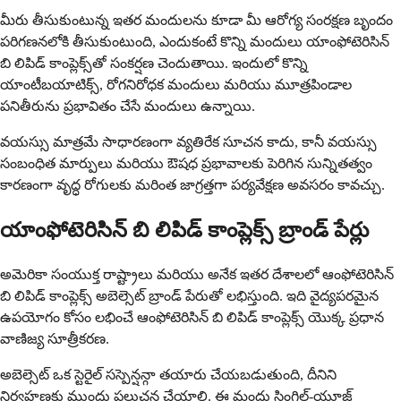
మీరు తీసుకుంటున్న ఇతర మందులను కూడా మీ ఆరోగ్య సంరక్షణ బృందం
పరిగణనలోకి తీసుకుంటుంది, ఎందుకంటే కొన్ని మందులు యాంఫోటెరిసిన్
బి లిపిడ్ కాంప్లెక్స్‌తో సంకర్షణ చెందుతాయి. ఇందులో కొన్ని
యాంటీబయాటిక్స్, రోగనిరోధక మందులు మరియు మూత్రపిండాల
పనితీరును ప్రభావితం చేసే మందులు ఉన్నాయి.
వయస్సు మాత్రమే సాధారణంగా వ్యతిరేక సూచన కాదు, కానీ వయస్సు
సంబంధిత మార్పులు మరియు ఔషధ ప్రభావాలకు పెరిగిన సున్నితత్వం
కారణంగా వృద్ధ రోగులకు మరింత జాగ్రత్తగా పర్యవేక్షణ అవసరం కావచ్చు.
యాంఫోటెరిసిన్ బి లిపిడ్ కాంప్లెక్స్ బ్రాండ్ పేర్లు
అమెరికా సంయుక్త రాష్ట్రాలు మరియు అనేక ఇతర దేశాలలో ఆంఫోటెరిసిన్
బి లిపిడ్ కాంప్లెక్స్ అబెల్సెట్ బ్రాండ్ పేరుతో లభిస్తుంది. ఇది వైద్యపరమైన
ఉపయోగం కోసం లభించే ఆంఫోటెరిసిన్ బి లిపిడ్ కాంప్లెక్స్ యొక్క ప్రధాన
వాణిజ్య సూత్రీకరణ.
అబెల్సెట్ ఒక స్టెరైల్ సస్పెన్షన్గా తయారు చేయబడుతుంది, దీనిని
నిర్వహణకు ముందు పలుచన చేయాలి. ఈ మందు సింగిల్-యూజ్