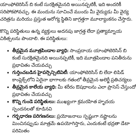
యాంఫోటెరిసిన్ బి కంటే సురక్షితమైనది అయినప్పటికీ, ఇది అందరికీ
సరిపోకపోవచ్చు. ఈ మందును సూచించే ముందు మీ వైద్యుడు మీ వైద్య
చరిత్రను మరియు ప్రస్తుత ఆరోగ్య స్థితిని జాగ్రత్తగా మూల్యాంకనం చేస్తారు.
కొన్ని పరిస్థితులు ఉన్న వ్యక్తులు అదనపు జాగ్రత్త లేదా ప్రత్యామ్నాయ
చికిత్సలను పొందాలి. ఈ పరిస్థితులు:
తీవ్రమైన మూత్రపిండాల వ్యాధి:
సాంప్రదాయ యాంఫోటెరిసిన్ బి
కంటే సురక్షితమైనది అయినప్పటికీ, ఇది మూత్రపిండాల పనితీరును
ప్రభావితం చేయవచ్చు
గుర్తించబడిన హైపర్సెన్సిటివిటీ:
యాంఫోటెరిసిన్ బి లేదా లిపిడ్
కాంప్లెక్స్‌లోని ఏదైనా భాగాలకు గతంలో తీవ్రమైన అలెర్జీ ప్రతిచర్యలు
తీవ్రమైన కాలేయ వ్యాధి:
మీ శరీరం ఔషధాలను ఎలా ప్రాసెస్ చేస్తుందో
ప్రభావితం చేయవచ్చు
కొన్ని గుండె పరిస్థితులు:
ముఖ్యంగా క్రమరహిత హృదయ
స్పందనలతో కూడినవి
గర్భధారణ పరిగణనలు:
ప్రయోజనాలు స్పష్టంగా నష్టాలను
మించినప్పుడు మాత్రమే ఉపయోగిస్తారు, ఎందుకంటే భద్రతా డేటా
పరిమితం