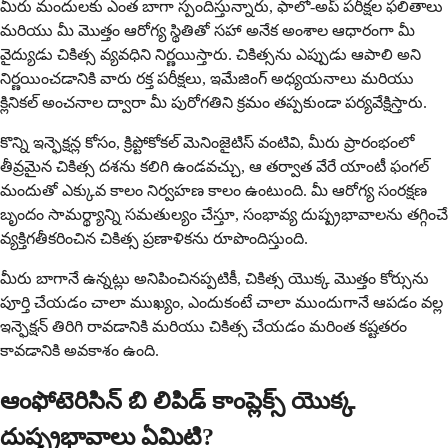
మీరు మందులకు ఎంత బాగా స్పందిస్తున్నారు, ఫాలో-అప్ పరీక్షల ఫలితాలు
మరియు మీ మొత్తం ఆరోగ్య స్థితితో సహా అనేక అంశాల ఆధారంగా మీ
వైద్యుడు చికిత్స వ్యవధిని నిర్ణయిస్తారు. చికిత్సను ఎప్పుడు ఆపాలి అని
నిర్ణయించడానికి వారు రక్త పరీక్షలు, ఇమేజింగ్ అధ్యయనాలు మరియు
క్లినికల్ అంచనాల ద్వారా మీ పురోగతిని క్రమం తప్పకుండా పర్యవేక్షిస్తారు.
కొన్ని ఇన్ఫెక్షన్ల కోసం, క్రిప్టోకోకల్ మెనింజైటిస్ వంటివి, మీరు ప్రారంభంలో
తీవ్రమైన చికిత్స దశను కలిగి ఉండవచ్చు, ఆ తర్వాత వేరే యాంటీ ఫంగల్
మందుతో ఎక్కువ కాలం నిర్వహణ కాలం ఉంటుంది. మీ ఆరోగ్య సంరక్షణ
బృందం సామర్థ్యాన్ని సమతుల్యం చేస్తూ, సంభావ్య దుష్ప్రభావాలను తగ్గించే
వ్యక్తిగతీకరించిన చికిత్స ప్రణాళికను రూపొందిస్తుంది.
మీరు బాగానే ఉన్నట్లు అనిపించినప్పటికీ, చికిత్స యొక్క మొత్తం కోర్సును
పూర్తి చేయడం చాలా ముఖ్యం, ఎందుకంటే చాలా ముందుగానే ఆపడం వల్ల
ఇన్ఫెక్షన్ తిరిగి రావడానికి మరియు చికిత్స చేయడం మరింత కష్టతరం
కావడానికి అవకాశం ఉంది.
ఆంఫోటెరిసిన్ బి లిపిడ్ కాంప్లెక్స్ యొక్క
దుష్ప్రభావాలు ఏమిటి?