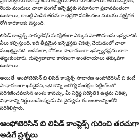
ప్రతిచర్యలను కలిగిస్తుందని అధ్యయనాలు చూపించాయి. అయినప్పటికీ,
రెండు మందులు చాలా ఫంగల్ ఇన్ఫెక్షన్లకు సమానంగా ప్రభావవంతంగా
ఉంటాయి, కాబట్టి ఎంపిక తరచుగా భద్రతా పరిశీలనలు మరియు వ్యక్తిగత
రోగి కారకాలకు వస్తుంది.
లిపిడ్ కాంప్లెక్స్ ఫార్ములేషన్ సురక్షితంగా ఎక్కువ మోతాదులను ఇవ్వడానికి
వీలు కల్పిస్తుంది, ఇది తీవ్రమైన ఇన్ఫెక్షన్లకు చికిత్స చేయడంలో చాలా
ముఖ్యమైనది. అదనంగా, రోగులు సాధారణంగా ఇన్ఫ్యూషన్లను బాగా
తట్టుకుంటారు, దుష్ప్రభావాల కారణంగా అంతరాయాలు తక్కువగా
ఉంటాయి.
అయితే, ఆంఫోటెరిసిన్ బి లిపిడ్ కాంప్లెక్స్ సాధారణ ఆంఫోటెరిసిన్ బి కంటే
సాధారణంగా ఖరీదైనది, ఇది కొన్ని ఆరోగ్య సంరక్షణ సెట్టింగ్‌లలో
పరిగణించవలసిన అంశం కావచ్చు. మీ నిర్దిష్ట పరిస్థితికి ఉత్తమ చికిత్స
విధానాన్ని నిర్ణయించేటప్పుడు మీ వైద్యుడు ఈ అంశాలన్నింటినీ
పరిశీలిస్తారు.
ఆంఫోటెరిసిన్ బి లిపిడ్ కాంప్లెక్స్ గురించి తరచుగా
అడిగే ప్రశ్నలు