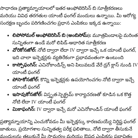
సాధారణ ప్రత్యామ్నాయాలలో ఇతర ఆంఫోటెరిసిన్ బి సూత్రీకరణలు
మరియు వివిధ తరగతుల యాంటీ ఫంగల్ మందులు ఉన్నాయి. మీ ఆరోగ్య
సంరక్షణ బృందం పరిగణించగల ప్రధాన ఎంపికలు ఇక్కడ ఉన్నాయి:
లిపోసోమల్ ఆంఫోటెరిసిన్ బి (అంబిసోమ్):
మూత్రపిండాలపై మరింత
సున్నితంగా ఉండే మరో లిపిడ్-ఆధారిత సూత్రీకరణ
వోరికోనజోల్:
నోటి ద్వారా లేదా IV ద్వారా ఇచ్చే ఒక యాంటీ ఫంగల్,
ఇది చాలా ఇన్ఫెక్షన్లకు వ్యతిరేకంగా ప్రభావవంతంగా ఉంటుంది
కాస్పోఫంగిన్:
ఎచినోకాండిన్స్ అని పిలువబడే వేరే డ్రగ్ క్లాస్ నుండి IV
యాంటీ ఫంగల్
పోసాకోనజోల్:
కొన్ని ఇన్ఫెక్షన్లకు ఉపయోగించగల నోటి ద్వారా ఇచ్చే
యాంటీ ఫంగల్
ఇసావుకోనజోల్:
విస్తృత-స్పెక్ట్రమ్ కార్యాచరణతో కూడిన ఒక కొత్త
నోటి లేదా IV యాంటీ ఫంగల్
మికాఫంగిన్:
IV ద్వారా ఇచ్చే మరో ఎచినోకాండిన్ యాంటీ ఫంగల్
ప్రత్యామ్నాయాన్ని ఎంచుకోవడం మీ ఇన్ఫెక్షన్కు కారణమయ్యే నిర్దిష్ట ఫంగల్
జాతులు, ప్రయోగశాల సున్నితత్వ పరీక్ష ఫలితాలు, నోటి ద్వారా తీసుకునే
మందులను తట్టుకునే మీ సామర్థ్యం మరియు ఔషధ ఎంపికను ప్రభావితం