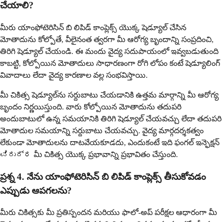
చేయాలి?
మీరు యాంఫోటెరిసిన్ బి లిపిడ్ కాంప్లెక్స్ యొక్క షెడ్యూల్ చేసిన
మోతాదును కోల్పోతే, వీలైనంత త్వరగా మీ ఆరోగ్య బృందాన్ని సంప్రదించి,
తిరిగి షెడ్యూల్ చేయండి. ఈ మందు వైద్య సదుపాయంలో ఇవ్వబడుతుంది
కాబట్టి, కోల్పోయిన మోతాదులు సాధారణంగా రోగి లోపం కంటే షెడ్యూలింగ్
వివాదాలు లేదా వైద్య కారణాల వల్ల సంభవిస్తాయి.
మీ చికిత్స షెడ్యూల్‌ను సర్దుబాటు చేయడానికి ఉత్తమ మార్గాన్ని మీ ఆరోగ్య
బృందం నిర్ణయిస్తుంది. వారు కోల్పోయిన మోతాదును తదుపరి
అందుబాటులో ఉన్న సమయానికి తిరిగి షెడ్యూల్ చేయవచ్చు లేదా తదుపరి
మోతాదుల సమయాన్ని సర్దుబాటు చేయవచ్చు. వైద్య మార్గదర్శకత్వం
లేకుండా మోతాదులను దాటవేయకూడదు, ఎందుకంటే ఇది ఫంగల్ ఇన్ఫెక్షన్
ವಿರುದ್ಧ మీ చికిత్స యొక్క ప్రభావాన్ని ప్రభావితం చేస్తుంది.
ప్రశ్న 4. నేను యాంఫోటెరిసిన్ బి లిపిడ్ కాంప్లెక్స్ తీసుకోవడం
ఎప్పుడు ఆపగలను?
మీరు చికిత్సకు మీ ప్రతిస్పందన మరియు ఫాలో-అప్ పరీక్షల ఆధారంగా మీ