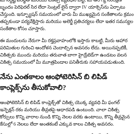
బృందం పెరిఫెరల్ సిర లేదా సెంట్రల్ లైన్ ద్వారా IV యాక్సెస్‌ను ఏర్పాటు
చేస్తుంది. ఇన్ఫ్యూషన్ సమయంలో వారు మీ ముఖ్యమైన సంకేతాలను క్రమం
తప్పకుండా పర్యవేక్షిస్తారు మరియు అలెర్జీ ప్రతిచర్యలు లేదా ఇతర సమస్యల
సంకేతాల కోసం చూస్తారు.
ఈ మందులను నేరుగా మీ రక్తప్రవాహంలోకి ఇస్తారు కాబట్టి, మీరు ఆహార
పరిమితుల గురించి ఆందోళన చెందాల్సిన అవసరం లేదు. అయినప్పటికీ,
చికిత్సకు ముందు మరియు తరువాత బాగా హైడ్రేటెడ్‌గా ఉండటం వలన
చికిత్స సమయంలో మీ మూత్రపిండాల పనితీరుకు సహాయపడుతుంది.
నేను ఎంతకాలం ఆంఫోటెరిసిన్ బి లిపిడ్
కాంప్లెక్స్‌ను తీసుకోవాలి?
ఆంఫోటెరిసిన్ బి లిపిడ్ కాంప్లెక్స్‌తో చికిత్స యొక్క వ్యవధి మీ ఫంగల్
ఇన్ఫెక్షన్ రకం మరియు తీవ్రతపై ఆధారపడి ఉంటుంది. చాలా చికిత్స
కోర్సులు కొన్ని వారాల నుండి కొన్ని నెలల వరకు ఉంటాయి, కొన్ని తీవ్రమైన
కేసుల్లో 6 నెలలు లేదా అంతకంటే ఎక్కువ కాలం చికిత్స అవసరం.