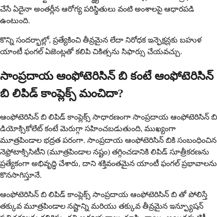
చేసే ఏదైనా అంతర్లీన ఆరోగ్య పరిస్థితులు వంటి అంశాలపై ఆధారపడి
ఉంటుంది.
కొన్ని సందర్భాల్లో, ప్రత్యేకించి తీవ్రమైన లేదా నిరోధక ఇన్ఫెక్షన్లకు బహుళ
యాంటీ ఫంగల్ ఏజెంట్లతో కలిపి చికిత్సను సిఫార్సు చేయవచ్చు.
సాంప్రదాయ ఆంఫోటెరిసిన్ బి కంటే ఆంఫోటెరిసిన్
బి లిపిడ్ కాంప్లెక్స్ మంచిదా?
ఆంఫోటెరిసిన్ బి లిపిడ్ కాంప్లెక్స్ సాధారణంగా సాంప్రదాయ ఆంఫోటెరిసిన్ బి
డియోక్సికోలేట్ కంటే మెరుగ్గా సహించబడుతుంది, ముఖ్యంగా
మూత్రపిండాల భద్రత పరంగా. సాంప్రదాయ ఆంఫోటెరిసిన్ బికి సంబంధించిన
నెఫ్రోటాక్సిసిటీని (మూత్రపిండాల నష్టం) తగ్గించడానికి లిపిడ్ సూత్రీకరణను
ప్రత్యేకంగా అభివృద్ధి చేశారు, దాని శక్తివంతమైన యాంటీ ఫంగల్ ప్రభావాలను
కొనసాగిస్తూనే.
ఆంఫోటెరిసిన్ బి లిపిడ్ కాంప్లెక్స్ సాంప్రదాయ ఆంఫోటెరిసిన్ బి తో పోలిస్తే
తక్కువ మూత్రపిండాల నష్టాన్ని మరియు తక్కువ తీవ్రమైన ఇన్ఫ్యూషన్