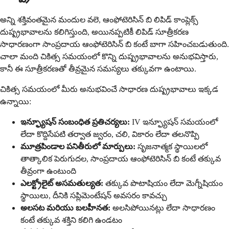
అన్ని శక్తివంతమైన మందుల వలె, ఆంఫోటెరిసిన్ బి లిపిడ్ కాంప్లెక్స్
దుష్ప్రభావాలను కలిగిస్తుంది, అయినప్పటికీ లిపిడ్ సూత్రీకరణ
సాధారణంగా సాంప్రదాయ ఆంఫోటెరిసిన్ బి కంటే బాగా సహించబడుతుంది.
చాలా మంది చికిత్స సమయంలో కొన్ని దుష్ప్రభావాలను అనుభవిస్తారు,
కానీ ఈ సూత్రీకరణతో తీవ్రమైన సమస్యలు తక్కువగా ఉంటాయి.
చికిత్స సమయంలో మీరు అనుభవించే సాధారణ దుష్ప్రభావాలు ఇక్కడ
ఉన్నాయి:
ఇన్ఫ్యూషన్ సంబంధిత ప్రతిచర్యలు:
IV ఇన్ఫ్యూషన్ సమయంలో
లేదా కొద్దిసేపటి తర్వాత జ్వరం, చలి, వికారం లేదా తలనొప్పి
మూత్రపిండాల పనితీరులో మార్పులు:
సృజనాత్మక స్థాయిలలో
తాత్కాలిక పెరుగుదల, సాంప్రదాయ ఆంఫోటెరిసిన్ బి కంటే తక్కువ
తీవ్రంగా ఉంటుంది
ఎలక్ట్రోలైట్ అసమతుల్యత:
తక్కువ పొటాషియం లేదా మెగ్నీషియం
స్థాయిలు, దీనికి సప్లిమెంటేషన్ అవసరం కావచ్చు
అలసట మరియు బలహీనత:
అలసిపోయినట్లు లేదా సాధారణం
కంటే తక్కువ శక్తిని కలిగి ఉండటం