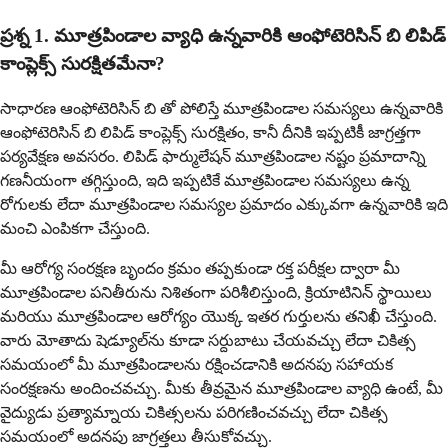
ప్రశ్న 1. మూత్రపిండాల వ్యాధి ఉన్నవారికి ఆంఫోటెరిసిన్ బి లిపిడ్
కాంప్లెక్స్ సురక్షితమేనా?
సాధారణ ఆంఫోటెరిసిన్ బి తో పోలిస్తే మూత్రపిండాల సమస్యలు ఉన్నవారికి
ఆంఫోటెరిసిన్ బి లిపిడ్ కాంప్లెక్స్ సురక్షితం, కానీ దీనికి ఇప్పటికీ జాగ్రత్తగా
పర్యవేక్షణ అవసరం. లిపిడ్ ఫార్ములేషన్ మూత్రపిండాల నష్టం ప్రమాదాన్ని
గణనీయంగా తగ్గిస్తుంది, ఇది ఇప్పటికే మూత్రపిండాల సమస్యలు ఉన్న
రోగులకు లేదా మూత్రపిండాల సమస్యల ప్రమాదం ఎక్కువగా ఉన్నవారికి ఇది
మంచి ఎంపికగా చేస్తుంది.
మీ ఆరోగ్య సంరక్షణ బృందం క్రమం తప్పకుండా రక్త పరీక్షల ద్వారా మీ
మూత్రపిండాల పనితీరును నిశితంగా పరిశీలిస్తుంది, క్రియాటినిన్ స్థాయిలు
మరియు మూత్రపిండాల ఆరోగ్యం యొక్క ఇతర గుర్తులను తనిఖీ చేస్తుంది.
వారు మోతాదు షెడ్యూల్‌ను కూడా సర్దుబాటు చేయవచ్చు లేదా చికిత్స
సమయంలో మీ మూత్రపిండాలను రక్షించడానికి అదనపు సహాయక
సంరక్షణను అందించవచ్చు. మీకు తీవ్రమైన మూత్రపిండాల వ్యాధి ఉంటే, మీ
వైద్యుడు ప్రత్యామ్నాయ చికిత్సలను పరిగణించవచ్చు లేదా చికిత్స
సమయంలో అదనపు జాగ్రత్తలు తీసుకోవచ్చు.