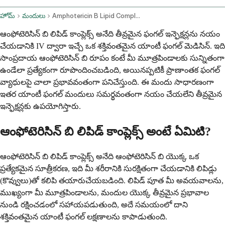
హోమ్
మందులు
Amphotericin B Lipid Complex Intravenous Route Injection Route
ఆంఫోటెరిసిన్ బి లిపిడ్ కాంప్లెక్స్ అనేది తీవ్రమైన ఫంగల్ ఇన్ఫెక్షన్లను నయం
చేయడానికి IV ద్వారా ఇచ్చే ఒక శక్తివంతమైన యాంటీ ఫంగల్ మెడిసిన్. ఇది
సాంప్రదాయ ఆంఫోటెరిసిన్ బి రూపం కంటే మీ మూత్రపిండాలకు సున్నితంగా
ఉండేలా ప్రత్యేకంగా రూపొందించబడింది, అయినప్పటికీ ప్రాణాంతక ఫంగల్
వ్యాధులపై చాలా ప్రభావవంతంగా పనిచేస్తుంది. ఈ మందు సాధారణంగా
ఇతర యాంటీ ఫంగల్ మందులు సమర్థవంతంగా నయం చేయలేని తీవ్రమైన
ఇన్ఫెక్షన్లకు ఉపయోగిస్తారు.
ఆంఫోటెరిసిన్ బి లిపిడ్ కాంప్లెక్స్ అంటే ఏమిటి?
ఆంఫోటెరిసిన్ బి లిపిడ్ కాంప్లెక్స్ అనేది ఆంఫోటెరిసిన్ బి యొక్క ఒక
ప్రత్యేకమైన సూత్రీకరణ, ఇది మీ శరీరానికి సురక్షితంగా చేయడానికి లిపిడ్లు
(కొవ్వులు)తో కలిపి తయారుచేయబడింది. లిపిడ్ పూత మీ అవయవాలను,
ముఖ్యంగా మీ మూత్రపిండాలను, మందుల యొక్క తీవ్రమైన ప్రభావాల
నుండి రక్షించడంలో సహాయపడుతుంది, అదే సమయంలో దాని
శక్తివంతమైన యాంటీ ఫంగల్ లక్షణాలను కాపాడుతుంది.