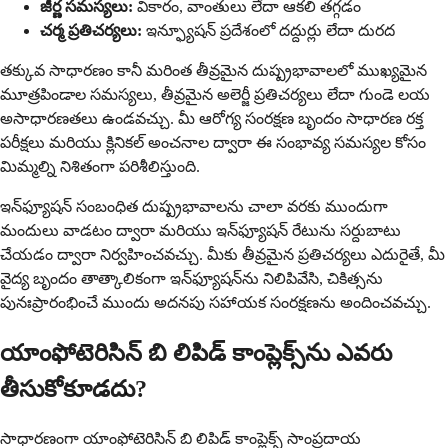
జీర్ణ సమస్యలు:
వికారం, వాంతులు లేదా ఆకలి తగ్గడం
చర్మ ప్రతిచర్యలు:
ఇన్ఫ్యూషన్ ప్రదేశంలో దద్దుర్లు లేదా దురద
తక్కువ సాధారణం కానీ మరింత తీవ్రమైన దుష్ప్రభావాలలో ముఖ్యమైన
మూత్రపిండాల సమస్యలు, తీవ్రమైన అలెర్జీ ప్రతిచర్యలు లేదా గుండె లయ
అసాధారణతలు ఉండవచ్చు. మీ ఆరోగ్య సంరక్షణ బృందం సాధారణ రక్త
పరీక్షలు మరియు క్లినికల్ అంచనాల ద్వారా ఈ సంభావ్య సమస్యల కోసం
మిమ్మల్ని నిశితంగా పరిశీలిస్తుంది.
ఇన్‌ఫ్యూషన్ సంబంధిత దుష్ప్రభావాలను చాలా వరకు ముందుగా
మందులు వాడటం ద్వారా మరియు ఇన్‌ఫ్యూషన్ రేటును సర్దుబాటు
చేయడం ద్వారా నిర్వహించవచ్చు. మీకు తీవ్రమైన ప్రతిచర్యలు ఎదురైతే, మీ
వైద్య బృందం తాత్కాలికంగా ఇన్‌ఫ్యూషన్‌ను నిలిపివేసి, చికిత్సను
పునఃప్రారంభించే ముందు అదనపు సహాయక సంరక్షణను అందించవచ్చు.
యాంఫోటెరిసిన్ బి లిపిడ్ కాంప్లెక్స్‌ను ఎవరు
తీసుకోకూడదు?
సాధారణంగా యాంఫోటెరిసిన్ బి లిపిడ్ కాంప్లెక్స్ సాంప్రదాయ