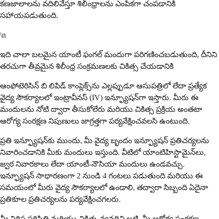
కణజాలాలను వదిలివేస్తూ శిలీంధ్రాలను ఎంపికగా చంపడానికి
సహాయపడుతుంది.
\n
ఇది చాలా బలమైన యాంటీ ఫంగల్ మందుగా పరిగణించబడుతుంది, దీనిని
తరచుగా తీవ్రమైన శిలీంధ్ర సంక్రమణలకు చికిత్స చేయడానికి
ఆంఫోటెరిసిన్ బి లిపిడ్ కాంప్లెక్స్‌ను ఎల్లప్పుడూ ఆసుపత్రిలో లేదా ప్రత్యేక
వైద్య సౌకర్యాలలో ఇంట్రావీనస్ (IV) ఇన్ఫ్యూషన్‌గా ఇస్తారు. మీరు ఈ
మందులను నోటి ద్వారా తీసుకోలేరు మరియు చికిత్స ప్రక్రియ అంతటా
ఆరోగ్య సంరక్షణ నిపుణులు జాగ్రత్తగా పర్యవేక్షించవలసి ఉంటుంది.
ప్రతి ఇన్ఫ్యూషన్‌కు ముందు, మీ వైద్య బృందం ఇన్ఫ్యూషన్ ప్రతిచర్యలను
నివారించడానికి మీకు మందులు ఇస్తుంది. వీటిలో యాంటిహిస్టామైన్‌లు,
జ్వర నివారకాలు లేదా యాంటీ-నౌసియా మందులు ఉండవచ్చు.
ఇన్ఫ్యూషన్ సాధారణంగా 2 నుండి 4 గంటలు పడుతుంది మరియు ఈ
సమయంలో మీరు వైద్య సౌకర్యాలలో ఉండాలి, తద్వారా సిబ్బంది ఏదైనా
ప్రతికూల ప్రతిచర్యలను పర్యవేక్షించగలరు.
మీ నిర్దిష్ట పరిస్థితి మరియు చికిత్స వ్యవధిని బట్టి, మీ ఆరోగ్య సంరక్షణ