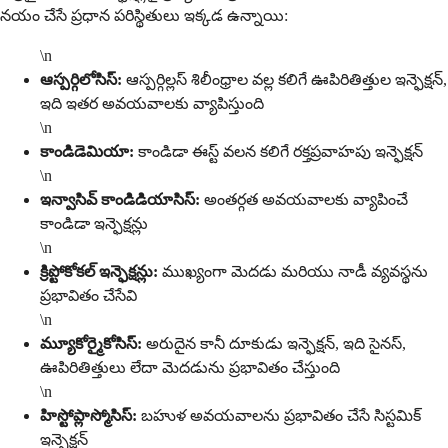
నయం చేసే ప్రధాన పరిస్థితులు ఇక్కడ ఉన్నాయి:
\n
ఆస్పర్గిలోసిస్:
ఆస్పర్గిల్లస్ శిలీంధ్రాల వల్ల కలిగే ఊపిరితిత్తుల ఇన్ఫెక్షన్,
ఇది ఇతర అవయవాలకు వ్యాపిస్తుంది
\n
కాండిడెమియా:
కాండిడా ఈస్ట్ వలన కలిగే రక్తప్రవాహపు ఇన్ఫెక్షన్
\n
ఇన్వాసివ్ కాండిడియాసిస్:
అంతర్గత అవయవాలకు వ్యాపించే
కాండిడా ఇన్ఫెక్షన్లు
\n
క్రిప్టోకోకల్ ఇన్ఫెక్షన్లు:
ముఖ్యంగా మెదడు మరియు నాడీ వ్యవస్థను
ప్రభావితం చేసేవి
\n
మ్యూకోర్మైకోసిస్:
అరుదైన కానీ దూకుడు ఇన్ఫెక్షన్, ఇది సైనస్,
ఊపిరితిత్తులు లేదా మెదడును ప్రభావితం చేస్తుంది
\n
హిస్టోప్లాస్మోసిస్:
బహుళ అవయవాలను ప్రభావితం చేసే సిస్టమిక్
ఇన్ఫెక్షన్