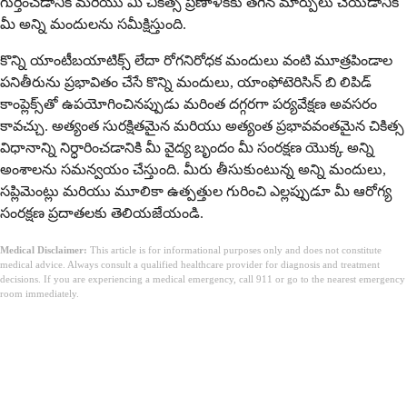
గుర్తించడానికి మరియు మీ చికిత్స ప్రణాళికకు తగిన మార్పులు చేయడానికి
మీ అన్ని మందులను సమీక్షిస్తుంది.
కొన్ని యాంటీబయాటిక్స్ లేదా రోగనిరోధక మందులు వంటి మూత్రపిండాల
పనితీరును ప్రభావితం చేసే కొన్ని మందులు, యాంఫోటెరిసిన్ బి లిపిడ్
కాంప్లెక్స్‌తో ఉపయోగించినప్పుడు మరింత దగ్గరగా పర్యవేక్షణ అవసరం
కావచ్చు. అత్యంత సురక్షితమైన మరియు అత్యంత ప్రభావవంతమైన చికిత్స
విధానాన్ని నిర్ధారించడానికి మీ వైద్య బృందం మీ సంరక్షణ యొక్క అన్ని
అంశాలను సమన్వయం చేస్తుంది. మీరు తీసుకుంటున్న అన్ని మందులు,
సప్లిమెంట్లు మరియు మూలికా ఉత్పత్తుల గురించి ఎల్లప్పుడూ మీ ఆరోగ్య
సంరక్షణ ప్రదాతలకు తెలియజేయండి.
Medical Disclaimer:
This article is for informational purposes only and does not constitute
medical advice. Always consult a qualified healthcare provider for diagnosis and treatment
decisions. If you are experiencing a medical emergency, call 911 or go to the nearest emergency
room immediately.