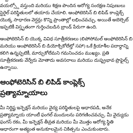
వయల్స్లో వస్తుంది మరియు శిక్షణ పొందిన ఆరోగ్య సంరక్షణ నిపుణులు
స్టెరైల్ పరిస్థితులలో తయారు చేయాలి. ఆంఫోటెరిసిన్ బి లిపిడ్ కాంప్లెక్స్
యొక్క సాధారణ వెర్షన్లు కొన్ని ప్రాంతాల్లో లభించవచ్చు, అయితే అబెల్సెట్
ఇప్పటికీ విస్తృతంగా గుర్తించబడిన బ్రాండ్ పేరుగా ఉంది.
ఆంఫోటెరిసిన్ బి యొక్క వివిధ సూత్రీకరణలు (లిపోసోమల్ ఆంఫోటెరిసిన్ బి
మరియు ఆంఫోటెరిసిన్ బి డియోక్సికోలేట్తో సహా) ఒకే క్రియాశీల పదార్ధాన్ని
కలిగి ఉన్నప్పటికీ, మార్చుకోలేమని గమనించడం ముఖ్యం. ప్రతి
సూత్రీకరణకు వేర్వేరు మోతాదు అవసరాలు మరియు దుష్ప్రభావ ప్రొఫైల్స్
ఉన్నాయి.
ఆంఫోటెరిసిన్ బి లిపిడ్ కాంప్లెక్స్
ప్రత్యామ్నాయాలు
మీ నిర్దిష్ట ఇన్ఫెక్షన్ మరియు వైద్య పరిస్థితులపై ఆధారపడి, అనేక
ప్రత్యామ్నాయ యాంటీ ఫంగల్ మందులను పరిగణించవచ్చు. మీ వైద్యుడు
ఫంగస్ రకం, మీ ఇన్ఫెక్షన్ తీవ్రత మరియు మీ మొత్తం ఆరోగ్య స్థితి
ఆధారంగా అత్యంత అనుకూలమైన చికిత్సను ఎంచుకుంటారు.