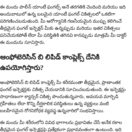
ఈ మందు పాలీన్ యాంటీ ఫంగల్స్ అనే తరగతికి చెందింది మరియు ఇది
అందుబాటులో ఉన్న బలమైన యాంటీ ఫంగల్ చికిత్సలలో ఒకటిగా
పరిగణించబడుతుంది. మీ ఆరోగ్యానికి గణనీయమైన ముప్పు కలిగించే
తీవ్రమైన ఫంగల్ ఇన్ఫెక్షన్ మీకు ఉన్నప్పుడు మరియు ఇతర చికిత్సలు
పనిచేయకపోతే లేదా మీ పరిస్థితికి తగినవి కానప్పుడు మాత్రమే మీ డాక్టర్
ఈ మందును సూచిస్తారు.
ఆంఫోటెరిసిన్ బి లిపిడ్ కాంప్లెక్స్ దేనికి
ఉపయోగిస్తారు?
ఆంఫోటెరిసిన్ బి లిపిడ్ కాంప్లెక్స్ మీ శరీరమంతా తీవ్రమైన, ప్రాణాంతక
ఫంగల్ ఇన్ఫెక్షన్లకు చికిత్స చేయడానికి సూచించబడుతుంది. ఈ ఇన్ఫెక్షన్లు
సాధారణంగా క్యాన్సర్ చికిత్స పొందుతున్నవారు, అవయవ మార్పిడి
గ్రహీతలు లేదా కొన్ని దీర్ఘకాలిక పరిస్థితులు ఉన్న వ్యక్తులు వంటి
బలహీనమైన రోగనిరోధక వ్యవస్థ ఉన్నవారిలో సంభవిస్తాయి.
ఈ మందు మీ శరీరంలోని వివిధ భాగాలను ప్రభావితం చేసే అనేక రకాల
తీవ్రమైన ఫంగల్ ఇన్ఫెక్షన్లపై ప్రత్యేకంగా ప్రభావవంతంగా ఉంటుంది. ఇది