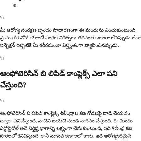
\n
\n
మీ ఆరోగ్య సంరక్షణ బృందం సాధారణంగా ఈ మందును ఎంచుకుంటుంది,
ప్రామాణిక నోటి యాంటీ ఫంగల్ చికిత్సలు తగినంత బలంగా లేనప్పుడు లేదా
ఇన్ఫెక్షన్ ఇప్పటికే మీ శరీరమంతా విస్తృతంగా వ్యాపించినప్పుడు.
\n
ఆంఫోటెరిసిన్ బి లిపిడ్ కాంప్లెక్స్ ఎలా పని
చేస్తుంది?
\n
ఆంఫోటెరిసిన్ బి లిపిడ్ కాంప్లెక్స్ శిలీంధ్రాల కణ గోడలపై దాడి చేయడం
ద్వారా పనిచేస్తుంది, వాటిని బయటి నుండి నాశనం చేస్తుంది. ఈ మందు
ఎర్గోస్టెరోల్ అనే నిర్దిష్ట భాగాన్ని లక్ష్యంగా చేసుకుంటుంది, ఇది శిలీంధ్ర కణ
పొరలలో కనిపిస్తుంది, కానీ మానవ కణాలలో కాదు, ఇది ఆరోగ్యకరమైన