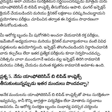
వైద్యుడు అలా చేయడం సురక్షితమని నిర్ణయించినప్పుడు మాత్రమే మీరు
యాంఫోటెరిసిన్ బి లిపిడ్ కాంప్లెక్స్ తీసుకోవడం ఆపాలి. ఫంగల్ ఇన్ఫెక్షన్
క్లియర్ చేయబడిందని మరియు క్లినికల్ లక్షణాలు పరిష్కరించబడ్డాయని
ప్రయోగశాల పరీక్షలు చూపించిన తర్వాత ఈ నిర్ణయం సాధారణంగా
తీసుకోబడుతుంది.
మీ ఆరోగ్య బృందం మీ పురోగతిని అంచనా వేయడానికి రక్త పరీక్షలు,
ఇమేజింగ్ అధ్యయనాలు మరియు క్లినికల్ మూల్యాంకనాలు వంటి వివిధ
పద్ధతులను ఉపయోగిస్తుంది. ఇన్ఫెక్షన్ తొలగించబడిందని నిర్ధారించడానికి
వారు కల్చర్‌లు లేదా ఇతర ప్రత్యేక పరీక్షలను కూడా నిర్వహించవచ్చు.
చికిత్సను చాలా ముందుగానే ఆపడం వల్ల ఇన్ఫెక్షన్ తిరిగి రావడానికి
మరియు చికిత్స చేయడం మరింత కష్టతరం కావడానికి అవకాశం ఉంది.
ప్రశ్న 5. నేను యాంఫోటెరిసిన్ బి లిపిడ్ కాంప్లెక్స్
తీసుకుంటున్నప్పుడు ఇతర మందులు పొందవచ్చా?
అనేక మందులను యాంఫోటెరిసిన్ బి లిపిడ్ కాంప్లెక్స్‌తో పాటు సురక్షితంగా
ఇవ్వవచ్చు, కానీ కొన్ని జాగ్రత్తగా పర్యవేక్షణ లేదా మోతాదు సర్దుబాటు
అవసరం. మీ ఆరోగ్య సంరక్షణ బృందం సంభావ్య పరస్పర చర్యలను