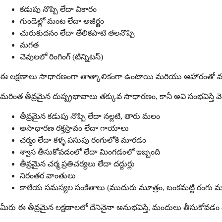
కడుపు నొప్పి లేదా వికారం
గుండెల్లో మంట లేదా అజీర్ణం
చురుకుదనం లేదా తేలికపాటి తలనొప్పి
మగత
చెవులలో రింగింగ్ (టిన్నిటస్)
ఈ లక్షణాలు సాధారణంగా తాత్కాలికంగా ఉంటాయి మరియు ఆహారంతో మందు
మరింత తీవ్రమైన దుష్ప్రభావాలు తక్కువ సాధారణం, కానీ అవి సంభవిస్తే
తీవ్రమైన కడుపు నొప్పి లేదా నల్లటి, తారు మలం
అసాధారణ రక్తస్రావం లేదా గాయాలు
చర్మం లేదా కళ్ళ పసుపు రంగులోకి మారడం
శ్వాస తీసుకోవడంలో లేదా మింగడంలో ఇబ్బంది
తీవ్రమైన చర్మ ప్రతిచర్యలు లేదా దద్దుర్లు
నిరంతర వాంతులు
కాలేయ సమస్యల సంకేతాలు (ముదురు మూత్రం, బంకమట్టి రంగు 
మీరు ఈ తీవ్రమైన లక్షణాలలో దేనినైనా అనుభవిస్తే, మందులు తీసుకోవడం 