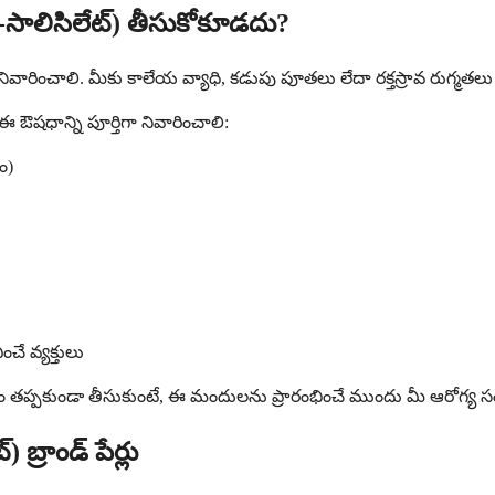
-సాలిసిలేట్) తీసుకోకూడదు?
్ని నివారించాలి. మీకు కాలేయ వ్యాధి, కడుపు పూతలు లేదా రక్తస్రావ రుగ్మ
ేదా ఈ ఔషధాన్ని పూర్తిగా నివారించాలి:
దం)
ే వ్యక్తులు
మం తప్పకుండా తీసుకుంటే, ఈ మందులను ప్రారంభించే ముందు మీ ఆరోగ్య సంరక
్రాండ్ పేర్లు