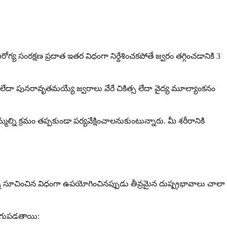
ంరక్షణ ప్రదాత ఇతర విధంగా నిర్దేశించకపోతే జ్వరం తగ్గించడానికి 3
ి లేదా పునరావృతమయ్యే జ్వరాలు వేరే చికిత్స లేదా వైద్య మూల్యాంకనం
్ని క్రమం తప్పకుండా పర్యవేక్షించాలనుకుంటున్నారు. మీ శరీరానికి
ని సూచించిన విధంగా ఉపయోగించినప్పుడు తీవ్రమైన దుష్ప్రభావాలు చాలా
రుగుపడతాయి: