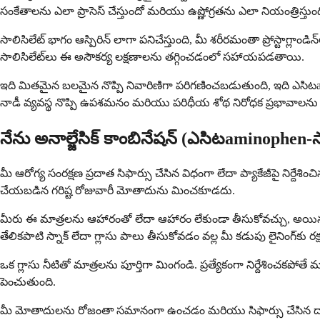
సంకేతాలను ఎలా ప్రాసెస్ చేస్తుందో మరియు ఉష్ణోగ్రతను ఎలా నియంత్రిస్తుందో
సాలిసిలేట్ భాగం ఆస్పిరిన్ లాగా పనిచేస్తుంది, మీ శరీరమంతా ప్రోస్టాగ్లాండిన్‌
సాలిసిలేట్‌లు ఈ అసౌకర్య లక్షణాలను తగ్గించడంలో సహాయపడతాయి.
ఇది మితమైన బలమైన నొప్పి నివారిణిగా పరిగణించబడుతుంది, ఇది ఎసిటami
నాడీ వ్యవస్థ నొప్పి ఉపశమనం మరియు పరిధీయ శోథ నిరోధక ప్రభావాలను రెండి
నేను అనాల్జేసిక్ కాంబినేషన్ (ఎసిటaminophen-స
మీ ఆరోగ్య సంరక్షణ ప్రదాత సిఫార్సు చేసిన విధంగా లేదా ప్యాకేజీపై నిర
చేయబడిన గరిష్ట రోజువారీ మోతాదును మించకూడదు.
మీరు ఈ మాత్రలను ఆహారంతో లేదా ఆహారం లేకుండా తీసుకోవచ్చు, అయినప్ప
తేలికపాటి స్నాక్ లేదా గ్లాసు పాలు తీసుకోవడం వల్ల మీ కడుపు లైనింగ్‌కు రక
ఒక గ్లాసు నీటితో మాత్రలను పూర్తిగా మింగండి. ప్రత్యేకంగా నిర్దేశించ
పెంచుతుంది.
మీ మోతాదులను రోజంతా సమానంగా ఉంచడం మరియు సిఫార్సు చేసిన దాని