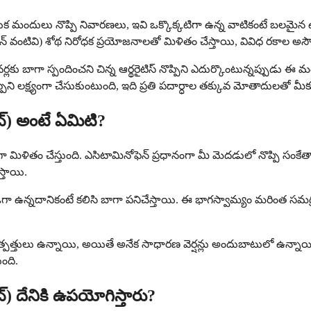
 కలయిక మందులు నొప్పి నివారణలు, ఇవి ఒక్కొక్కటిగా ఉన్న వాటికంటే బలమ
పిరిన్ వంటివి) శోథ నిరోధక ప్రయోజనాలతో మిళితం చేస్తాయి, వివిధ రకాల అస
ిలీవర్లకు బాగా స్పందించని చిన్న ఆర్థరైటిస్ నొప్పిని ఎదుర్కొంటున్నప
ప్పిని లక్ష్యంగా చేసుకుంటుంది, ఇది ప్రతి పదార్ధాల తక్కువ మోతాదులతో మ
ేట్) అంటే ఏమిటి?
ా మిళితం చేస్తుంది. ఎసిటామినోఫెన్ ప్రధానంగా మీ మెదడులో నొప్పి సంకేతా
్తాయి.
ర్థాలు విడిగా ఉన్నదానికంటే కలిసి బాగా పనిచేస్తాయి. ఈ భాగస్వామ్యం మర
ంటి ఉత్పత్తులు ఉన్నాయి, అయితే అనేక సాధారణ వెర్షన్లు అందుబాటులో ఉన్
ంది.
ట్) దేనికి ఉపయోగిస్తారు?