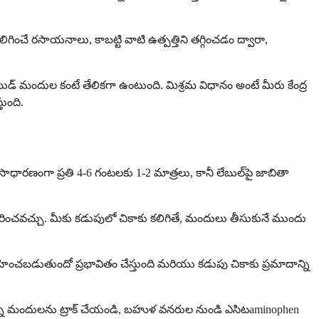
ని కలిగించే రసాయనాలు, కాబట్టి వాటి ఉత్పత్తిని తగ్గించడం ద్వారా,
ిడ్ మందుల కంటే తేలికగా ఉంటుంది. మిశ్రమ విధానం అంటే మీరు కేంద్ర
ుంది.
సాధారణంగా ప్రతి 4-6 గంటలకు 1-2 మాత్రలు, కానీ లేబుల్‌పై జాబితా
రించవచ్చు. మీకు కడుపులో చికాకు కలిగితే, మందులు తీసుకునే ముందు
్రహించబడుతుందో ప్రభావితం చేస్తుంది మరియు కడుపు చికాకు ప్రమాదాన్ని
ని మందులను ట్రాక్ చేయండి, బహుళ వనరుల నుండి ఎసిటaminophen