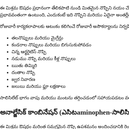
ఈ మిశ్రమ ఔషధం ప్రధానంగా తేలికపాటి నుండి మితమైన నొప్పిని నయం చేయడా
ప్రభావవంతంగా ఉంటుంది, ఎందుకంటే ఇది నొప్పిని మరియు ఏదైనా అంతర్లీ
రోజువారీ కార్యకలాపాలకు ఆటంకం కలిగించే రోజువారీ అసౌకర్యాలను ని
తలనొప్పులు మరియు మైగ్రేన్లు
కండరాల నొప్పులు మరియు బిగుసుకుపోవడం
చిన్న ఆర్థరైటిస్ నొప్పి
నడుము నొప్పి మరియు కీళ్ల నొప్పులు
ఋతు తిమ్మిరి
దంతాల నొప్పి
జ్వర నివారణ
జలుబు మరియు ఫ్లూ లక్షణాలు
సాలిసిలేట్ భాగం వాపు మరియు మంటను తగ్గించడంలో సహాయపడటం వలన, 
అనాల్జేసిక్ కాంబినేషన్ (ఎసిటaminophen-సాలిసిల
ఈ మిశ్రమ ఔషధం మరింత సమగ్రమైన నొప్పి ఉపశమనం అందించడానికి రెండు వే