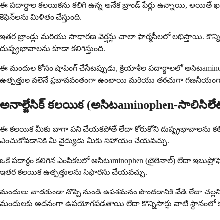
ఈ పదార్ధాల కలయికను కలిగి ఉన్న అనేక బ్రాండ్ పేర్లు ఉన్నాయి, అయితే ఖచ
కెఫిన్‌లను మిళితం చేస్తుంది.
ఇతర బ్రాండ్లు మరియు సాధారణ వెర్షన్లు చాలా ఫార్మసీలలో లభిస్తాయి. కొన
దుష్ప్రభావాలను కూడా కలిగిస్తుంది.
ఈ మందుల కోసం షాపింగ్ చేసేటప్పుడు, క్రియాశీల పదార్ధాలలో అసిటaminophe
ఉత్పత్తుల వలెనే ప్రభావవంతంగా ఉంటాయి మరియు తరచుగా గణనీయంగా
అనాల్జేసిక్ కలయిక (అసిటaminophen-సాలిసిలేట
ఈ కలయిక మీకు బాగా పని చేయకపోతే లేదా కోరుకోని దుష్ప్రభావాలను కలి
ఎంచుకోవడానికి మీ వైద్యుడు మీకు సహాయం చేయవచ్చు.
ఒకే పదార్ధం కలిగిన ఎంపికలలో అసిటaminophen (టైలెనాల్) లేదా ఇబుప్రోఫె
ఇతర కలయిక ఉత్పత్తులను సిఫారసు చేయవచ్చు.
మందులు వాడకుండా నొప్పి నుండి ఉపశమనం పొందడానికి వేడి లేదా చల్లని
మందులకు అదనంగా ఉపయోగపడతాయి లేదా కొన్నిసార్లు వాటి స్థానంలో