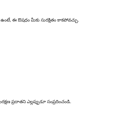
తలు ఉంటే, ఈ ఔషధం మీకు సురక్షితం కాకపోవచ్చు.
్షణ ప్రదాతని ఎల్లప్పుడూ సంప్రదించండి.