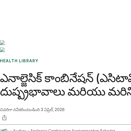
Benchmarks
Stories
FAQ
Sign up / Log in
HEALTH LIBRARY
ఎనాల్జెసిక్ కాంబినేషన్ (ఎస
దుష్ప్రభావాలు మరియు మరిన్
చివరిగా నవీకరించబడింది
3 ఏప్రిల్, 2026
హోమ్
మందులు
Analgesic Combination Acetaminophen Salicylate Oral Route