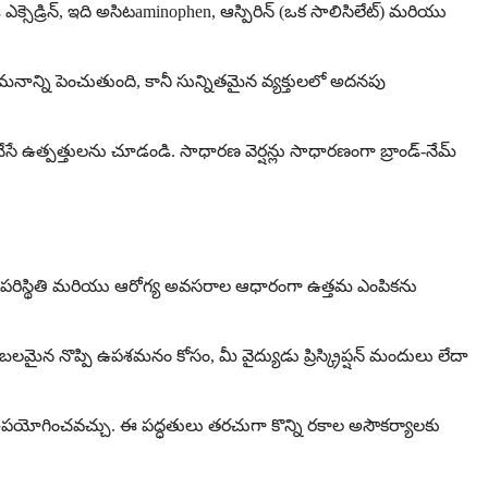
క్సెడ్రిన్, ఇది అసిటaminophen, ఆస్పిరిన్ (ఒక సాలిసిలేట్) మరియు
శమనాన్ని పెంచుతుంది, కానీ సున్నితమైన వ్యక్తులలో అదనపు
ేసే ఉత్పత్తులను చూడండి. సాధారణ వెర్షన్లు సాధారణంగా బ్రాండ్-నేమ్
ష్ట పరిస్థితి మరియు ఆరోగ్య అవసరాల ఆధారంగా ఉత్తమ ఎంపికను
బలమైన నొప్పి ఉపశమనం కోసం, మీ వైద్యుడు ప్రిస్క్రిప్షన్ మందులు లేదా
ు ఉపయోగించవచ్చు. ఈ పద్ధతులు తరచుగా కొన్ని రకాల అసౌకర్యాలకు