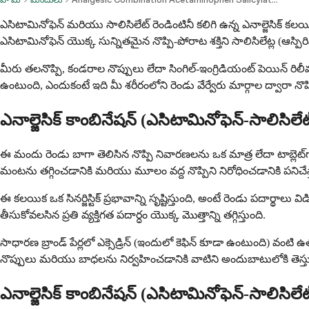
ఎసిటామినోఫెన్ మరియు సాలిసిలేట్ రెండింటినీ కలిగి ఉన్న ఎనాల్జెసిక్
ఎసిటామినోఫెన్ యొక్క సున్నితమైన నొప్పి-పోరాట శక్తిని సాలిసిలేట్ల (ఆస్
మీరు తలనొప్పి, కండరాల నొప్పులు లేదా సింగిల్-ఇంగ్రిడియంట్ పెయిన్ ర
ఉంటుంది, ఎందుకంటే ఇది మీ శరీరంలోని రెండు వేర్వేరు మార్గాల ద్వారా నొ
ఎనాల్జెసిక్ కాంబినేషన్ (ఎసిటామినోఫెన్-సాలిసిల
ఈ మందు రెండు బాగా తెలిసిన నొప్పి నివారణలను ఒక మాత్ర లేదా టాబ్లెట్‌గ
మంటను తగ్గించడానికి మరియు మూలం వద్ద నొప్పిని నిరోధించడానికి పనిచేస
ఈ కలయిక ఒక సినర్జిస్టిక్ ప్రభావాన్ని సృష్టిస్తుంది, అంటే రెండు పదా
తీసుకోవలసిన ప్రతి వ్యక్తిగత పదార్ధం యొక్క మొత్తాన్ని తగ్గిస్తుంది.
సాధారణ బ్రాండ్ పేర్లలో ఎక్సెడ్రిన్ (ఇందులో కెఫిన్ కూడా ఉంటుంది) వ
నొప్పులు మరియు బాధలను నిర్వహించడానికి వాటిని అందుబాటులోకి తెస్తు
ఎనాల్జెసిక్ కాంబినేషన్ (ఎసిటామినోఫెన్-సాలిసిలే