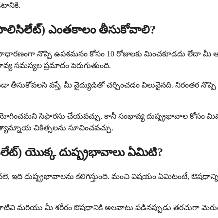
టానికి.
సాలిసిలేట్) ఎంతకాలం తీసుకోవాలి?
ధారణంగా నొప్పి ఉపశమనం కోసం 10 రోజులకు మించకూడదు లేదా మీ ఆరోగ్య స
వ్య సమస్యల ప్రమాదం పెరుగుతుంది.
 తీసుకోవలసి వస్తే, మీ వైద్యుడితో చర్చించడం విలువైనది. నిరంతర నొప్ప
 ఉపయోగించమని సిఫారసు చేయవచ్చు, కానీ సంభావ్య దుష్ప్రభావాల కోసం మిమ్మల
రత్యామ్నాయ చికిత్సలను సూచించవచ్చు.
ిలేట్) యొక్క దుష్ప్రభావాలు ఏమిటి?
వలె, ఇది దుష్ప్రభావాలను కలిగిస్తుంది. మంచి విషయం ఏమిటంటే, ఔషధాన్
పాటివి మరియు మీ శరీరం ఔషధానికి అలవాటు పడినప్పుడు తరచుగా మె