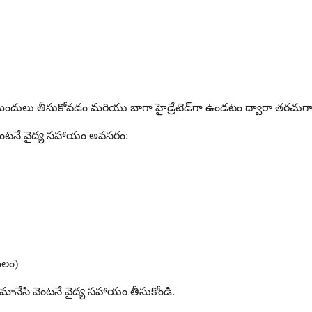
లు తీసుకోవడం మరియు బాగా హైడ్రేటెడ్‌గా ఉండటం ద్వారా తరచుగా త
 వెంటనే వైద్య సహాయం అవసరం:
మలం)
మానేసి వెంటనే వైద్య సహాయం తీసుకోండి.