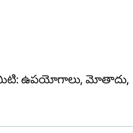
ే ఏమిటి: ఉపయోగాలు, మోతాదు,