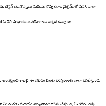
 టెన్షన్ తలనొప్పులు మరియు కొన్ని రకాల మైగ్రేన్‌లతో సహా, చాలా
సిఫారసు చేసే సాధారణ ఉపయోగాలు ఇక్కడ ఉన్నాయి:
తుంది కాబట్టి, ఈ ఔషధం మంట పరిస్థితులకు బాగా పనిచేస్తుంది.
 మీ మెదడు మరియు వెన్నుపాములో పనిచేస్తుంది, మీ శరీరం నొప్పి