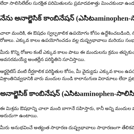
లేదా సాలిసిలేట్‌ల సురక్షిత పరిమితులను ప్రమాదవశాత్తు మించకుండా ఉండ
నేను అనాల్జెసిక్ కాంబినేషన్ (ఎసిటaminophen-
చాలా మందికి, ఈ ఔషధం స్వల్పకాలిక ఉపయోగం కోసం ఉద్దేశించబడింది, సా
రోజులు. ఎక్కువ కాలం ఉపయోగించడం వల్ల దుష్ప్రభావాలు మరియు సంభా
మీరు కొన్ని రోజుల కంటే ఎక్కువ కాలం పాటు ఈ మందులను క్రమం తప్పకుండా
అవసరమయ్యే అంతర్లీన పరిస్థితిని సూచిస్తాయి.
ఆర్థరైటిస్ వంటి దీర్ఘకాలిక పరిస్థితుల కోసం, మీ వైద్యుడు ఎక్కువ కాలం
విశ్రాంతినివ్వడానికి వారు మందుల నుండి కాలానుగుణ విరామాలు లేదా ప్
అనాల్జెసిక్ కాంబినేషన్ (ఎసిటaminophen-సాలిస
ఈ మిశ్రమ ఔషధాన్ని చాలా మంది బాగానే సహిస్తారు, కానీ అన్ని మందుల 
అరుదుగా ఉంటాయి.
మీరు అనుభవించే అత్యంత సాధారణ దుష్ప్రభావాలు సాధారణంగా తేలిక