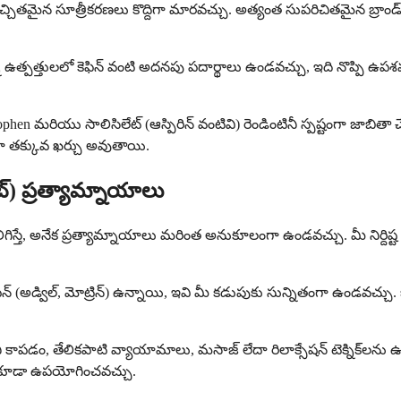
్చితమైన సూత్రీకరణలు కొద్దిగా మారవచ్చు. అత్యంత సుపరిచితమైన బ్రాండ్ ఎ
్ని ఉత్పత్తులలో కెఫిన్ వంటి అదనపు పదార్థాలు ఉండవచ్చు, ఇది నొప్పి ఉప
n మరియు సాలిసిలేట్ (ఆస్పిరిన్ వంటివి) రెండింటినీ స్పష్టంగా జాబితా చ
 తక్కువ ఖర్చు అవుతాయి.
్) ప్రత్యామ్నాయాలు
గిస్తే, అనేక ప్రత్యామ్నాయాలు మరింత అనుకూలంగా ఉండవచ్చు. మీ నిర్ది
న్ (అడ్విల్, మోట్రిన్) ఉన్నాయి, ఇవి మీ కడుపుకు సున్నితంగా ఉండవచ్చు. 
 కాపడం, తేలికపాటి వ్యాయామాలు, మసాజ్ లేదా రిలాక్సేషన్ టెక్నిక్‌లన
 కూడా ఉపయోగించవచ్చు.