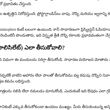
 ప్రభావితం చేస్తుంది.
ల ఉత్పత్తిని నిరోధిస్తుంది. ప్రోస్టాగ్లాండిన్‌లు వాపు, నొప్పి మరియు జ్వరాన్
nophen కంటే బలంగా ఉంటుంది, కానీ సాధారణంగా ప్రిస్క్రిప్షన్ ఓపియాయ
ంటినీ పొందుతారు, ఇది విస్తృత శ్రేణి నొప్పి రకాలకు ప్రభావవంతంగా చేస్త
ాలిసిలేట్) ఎలా తీసుకోవాలి?
్దేశించిన విధంగా ఈ మందులను సరిగ్గా తీసుకోండి. సాధారణ వయోజన మోతాదు 
టికీ వాటిని ఆహారం లేదా పాలతో తీసుకోవడం వల్ల కడుపు నొప్పిని నివా
్షణ కవచం లభిస్తుంది.
కపోతే మాత్రలను నలిపి లేదా నమలడం మానుకోండి, ఎందుకంటే ఇది ఔషధం ఎలా గ
కంటే ఎక్కువ తీసుకోకుండా ఉండటం ముఖ్యం. మీరు తీసుకుంటున్న అన్