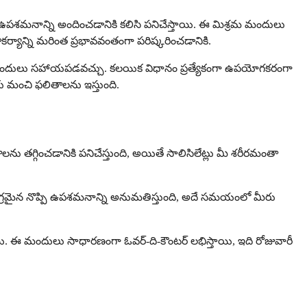
ైన ఉపశమనాన్ని అందించడానికి కలిసి పనిచేస్తాయి. ఈ మిశ్రమ మందులు
ౌకర్యాన్ని మరింత ప్రభావవంతంగా పరిష్కరించడానికి.
్పుడు ఈ మందులు సహాయపడవచ్చు. కలయిక విధానం ప్రత్యేకంగా ఉపయోగకరంగా
ీకు మంచి ఫలితాలను ఇస్తుంది.
లను తగ్గించడానికి పనిచేస్తుంది, అయితే సాలిసిలేట్లు మీ శరీరమంతా
ింత సమగ్రమైన నొప్పి ఉపశమనాన్ని అనుమతిస్తుంది, అదే సమయంలో మీరు
నాయి. ఈ మందులు సాధారణంగా ఓవర్-ది-కౌంటర్ లభిస్తాయి, ఇది రోజువారీ