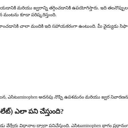
నికి మరియు జ్వరాన్ని తగ్గించడానికి ఉపయోగిస్తారు. ఇది తలనొప్పులకు,
న మంటను కూడా పరిష్కరిస్తుంది.
ర్వహించడానికి చాలా మందికి ఇది సహాయకరంగా ఉంటుంది. మీ వైద్యుడు 
ఎసిటaminophen అదనపు నొప్పి ఉపశమనం మరియు జ్వర నివారణను అందిస్
ేట్) ఎలా పని చేస్తుంది?
ర్వేరు విధానాల ద్వారా పనిచేస్తుంది. ఎసిటaminophen భాగం ప్రధానంగా