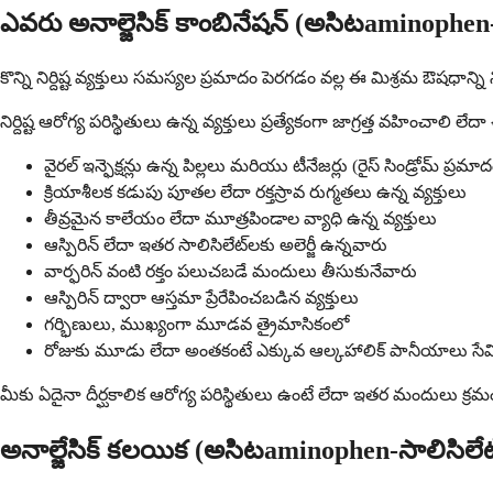
ఎవరు అనాల్జెసిక్ కాంబినేషన్ (అసిటaminophen
కొన్ని నిర్దిష్ట వ్యక్తులు సమస్యల ప్రమాదం పెరగడం వల్ల ఈ మిశ్రమ ఔషధాన
నిర్దిష్ట ఆరోగ్య పరిస్థితులు ఉన్న వ్యక్తులు ప్రత్యేకంగా జాగ్రత్త వహించాలి ల
వైరల్ ఇన్ఫెక్షన్లు ఉన్న పిల్లలు మరియు టీనేజర్లు (రైస్ సిండ్రోమ్ ప్రమా
క్రియాశీలక కడుపు పూతల లేదా రక్తస్రావ రుగ్మతలు ఉన్న వ్యక్తులు
తీవ్రమైన కాలేయం లేదా మూత్రపిండాల వ్యాధి ఉన్న వ్యక్తులు
ఆస్పిరిన్ లేదా ఇతర సాలిసిలేట్‌లకు అలెర్జీ ఉన్నవారు
వార్ఫరిన్ వంటి రక్తం పలుచబడే మందులు తీసుకునేవారు
ఆస్పిరిన్ ద్వారా ఆస్తమా ప్రేరేపించబడిన వ్యక్తులు
గర్భిణులు, ముఖ్యంగా మూడవ త్రైమాసికంలో
రోజుకు మూడు లేదా అంతకంటే ఎక్కువ ఆల్కహాలిక్ పానీయాలు సేవించ
మీకు ఏదైనా దీర్ఘకాలిక ఆరోగ్య పరిస్థితులు ఉంటే లేదా ఇతర మందులు క్ర
అనాల్జేసిక్ కలయిక (అసిటaminophen-సాలిసిలేట్) బ