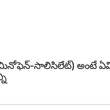
ిటామినోఫెన్-సాలిసిలేట్) అంట
ని