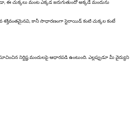
ాకుండా, ఈ చుక్కలు మంట ఎక్కడ జరుగుతుందో అక్కడే మందును
్తివంతమైనవి, కానీ సాధారణంగా స్టెరాయిడ్ కంటి చుక్కల కంటే
సూచించిన నిర్దిష్ట మందులపై ఆధారపడి ఉంటుంది. ఎల్లప్పుడూ మీ వైద్యుని