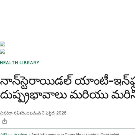
Benchmarks
Stories
FAQ
Sign up / Log in
HEALTH LIBRARY
నాన్‌స్టెరాయిడల్ యాంటీ-ఇన్‌
దుష్ప్రభావాలు మరియు మరిన్
చివరిగా నవీకరించబడింది
3 ఏప్రిల్, 2026
హోమ్
మందులు
Anti Inflammatory Drugs Nonsteroidal Ophthalmic Route