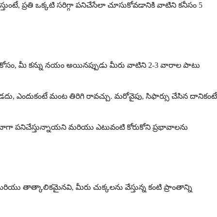
, ప్రతి ఒక్కటి సరిగ్గా పనిచేసేలా చూసుకోవడానికి వాటిని కనీసం 5
క్షణ కోసం, మీ కన్ను నయం అయినప్పుడు మీరు వాటిని 2-3 వారాల పాటు
దు, ఎందుకంటే మంట తిరిగి రావచ్చు. మరోవైపు, సిఫార్సు చేసిన దానికంటే
 బాగా పనిచేస్తున్నాయని మరియు ఎటువంటి కోరుకోని ప్రభావాలను
యు తాత్కాలికమైనవి, మీరు చుక్కలను వేస్తున్న కంటి ప్రాంతాన్ని