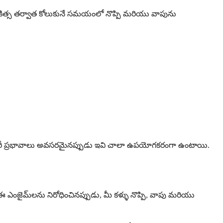
స్త్రచికిత్స తర్వాత కోలుకునే సమయంలో నొప్పి మరియు వాపును
న్ఫ్లమేటరీ ప్రభావాలు అవసరమైనప్పుడు ఇవి చాలా ఉపయోగకరంగా ఉంటాయి.
 ఈ ఎంజైమ్‌లను నిరోధించినప్పుడు, మీ కళ్ళు నొప్పి, వాపు మరియు