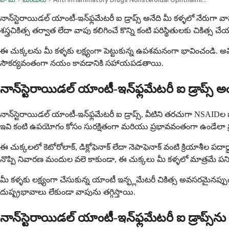
నాన్‌స్టెరాయిడల్ యాంటీ-ఇన్‌ఫ్లమేటరీ ఐ డ్రాప్స్ అనేది మీ కళ్ళలో నేరుగ
శస్త్రచికిత్స తర్వాత లేదా వాపు కలిగించే కొన్ని కంటి పరిస్థితులకు చికిత్స చ
ఈ చుక్కలను మీ కళ్ళకు లక్ష్యంగా పెట్టుకున్న ఉపశమనంగా భావించండి.
సౌకర్యవంతంగా నయం కావడానికి సహాయపడతాయి.
నాన్‌స్టెరాయిడల్ యాంటీ-ఇన్‌ఫ్లమేటరీ ఐ డ్రాప్స్ 
నాన్‌స్టెరాయిడల్ యాంటీ-ఇన్‌ఫ్లమేటరీ ఐ డ్రాప్స్, వీటిని తరచుగా NSAIDల ఐ
ఇవి కంటి ఉపయోగం కోసం సురక్షితంగా మరియు ప్రభావవంతంగా ఉండేలా ప్
ఈ చుక్కలలో కెటోరోలాక్, డిక్లోఫెనాక్ లేదా నెపాఫెనాక్ వంటి క్రియాశీల పద
నొప్పి నివారణ మందుల వలె కాకుండా, ఈ చుక్కలు మీ కళ్ళలో మాత్రమే పని
మీ కళ్ళకు లక్ష్యంగా చేసుకున్న యాంటీ ఇన్ఫ్లమేటరీ చికిత్స అవసరమైనప్ప
దుష్ప్రభావాలు లేకుండా వాపును తగ్గిస్తాయి.
నాన్‌స్టెరాయిడల్ యాంటీ-ఇన్‌ఫ్లమేటరీ ఐ డ్రాప్స్‌న