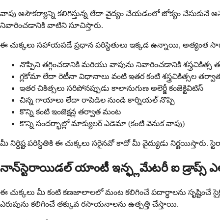
వాపు అసౌకర్యాన్ని కలిగిస్తున్న లేదా వైద్యం చేయడంలో జోక్యం చేసుకునే అ
నివారించడానికి వాటిని సూచిస్తారు.
ఈ చుక్కలు సహాయపడే ప్రధాన పరిస్థితులు ఇక్కడ ఉన్నాయి, అత్యం
నొప్పిని తగ్గించడానికి మరియు వాపును నివారించడానికి శస్త్రచికిత్స 
గ్లకోమా లేదా రెటీనా విధానాలు వంటి ఇతర కంటి శస్త్రచికిత్సల తర్వా
ఇతర చికిత్సలు సరిపోనప్పుడు కాలానుగుణ అలెర్జీ కంజెక్టివిటిస్
చిన్న గాయాలు లేదా రాపిడిల నుండి కార్నియల్ నొప్పి
కొన్ని కంటి ఇంజెక్షన్ల తర్వాత మంట
కొన్ని సందర్భాల్లో మాక్యులర్ ఎడెమా (కంటి వెనుక వాపు)
మీ నిర్దిష్ట పరిస్థితికి ఈ చుక్కలు సరైనవో కాదో మీ వైద్యుడు నిర్ణయ
నాన్‌స్టెరాయిడల్ యాంటీ ఇన్ఫ్లమేటరీ ఐ డ్రాప్స్ ఎ
ఈ చుక్కలు మీ కంటి కణజాలాలలో మంట కలిగించే పదార్ధాలను సృష్టించే సైక్
ఎరుపును కలిగించే తక్కువ రసాయనాలను ఉత్పత్తి చేస్తాయి.