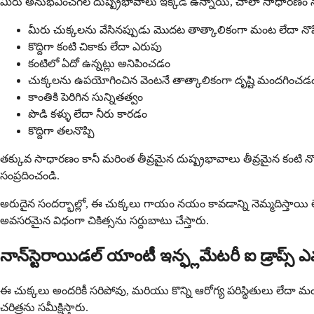
మీరు అనుభవించగల దుష్ప్రభావాలు ఇక్కడ ఉన్నాయి, చాలా సాధారణం 
మీరు చుక్కలను వేసినప్పుడు మొదట తాత్కాలికంగా మంట లేదా నొప్
కొద్దిగా కంటి చికాకు లేదా ఎరుపు
కంటిలో ఏదో ఉన్నట్లు అనిపించడం
చుక్కలను ఉపయోగించిన వెంటనే తాత్కాలికంగా దృష్టి మందగించడ
కాంతికి పెరిగిన సున్నితత్వం
పొడి కళ్ళు లేదా నీరు కారడం
కొద్దిగా తలనొప్పి
తక్కువ సాధారణం కానీ మరింత తీవ్రమైన దుష్ప్రభావాలు తీవ్రమైన కంటి నొప్పి
సంప్రదించండి.
అరుదైన సందర్భాల్లో, ఈ చుక్కలు గాయం నయం కావడాన్ని నెమ్మదిస్తాయి ల
అవసరమైన విధంగా చికిత్సను సర్దుబాటు చేస్తారు.
నాన్‌స్టెరాయిడల్ యాంటీ ఇన్ఫ్లమేటరీ ఐ డ్రాప్స
ఈ చుక్కలు అందరికీ సరిపోవు, మరియు కొన్ని ఆరోగ్య పరిస్థితులు లేదా మం
చరిత్రను సమీక్షిస్తారు.