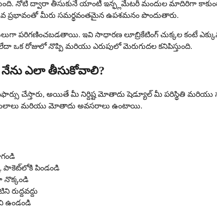
తుంది. నోటి ద్వారా తీసుకునే యాంటీ ఇన్ఫ్లమేటరీ మందుల మాదిరిగా క
తక్కువ ప్రభావంతో మీరు సమర్థవంతమైన ఉపశమనం పొందుతారు.
పరిగణించబడతాయి. ఇవి సాధారణ లూబ్రికేటింగ్ చుక్కల కంటే ఎక్కువ శక
 లేదా ఒక రోజులో నొప్పి మరియు ఎరుపులో మెరుగుదల కనిపిస్తుంది.
ను నేను ఎలా తీసుకోవాలి?
సు చేస్తారు, అయితే మీ నిర్దిష్ట మోతాదు షెడ్యూల్ మీ పరిస్థితి మరియు 
్వేరు బలాలు మరియు మోతాదు అవసరాలు ఉంటాయి.
ాగండి
 పాకెట్‌లోకి పిండండి
 నొక్కండి
ి రుద్దవద్దు
చి ఉండండి