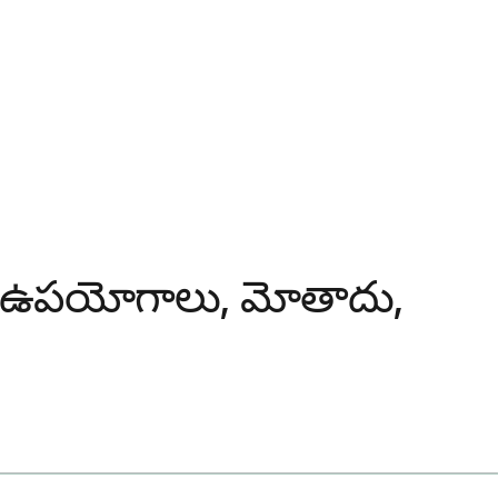
ిటి: ఉపయోగాలు, మోతాదు,