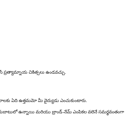
చేసే ప్రత్యామ్నాయ చికిత్సలు ఉండవచ్చు.
యు అవసరాలకు ఏది ఉత్తమమో మీ వైద్యుడు ఎంచుకుంటారు.
 కూడా అందుబాటులో ఉన్నాయి మరియు బ్రాండ్-నేమ్ ఎంపికల వలెనే సమర్థవంతంగా