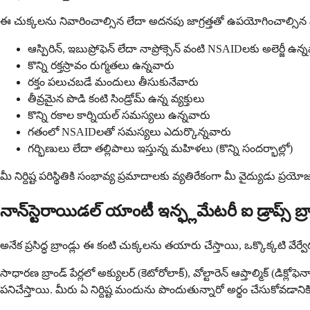
ఈ చుక్కలను నివారించాల్సిన లేదా అదనపు జాగ్రత్తతో ఉపయోగించాల్సిన వ్
ఆస్పిరిన్, ఇబుప్రోఫెన్ లేదా నాప్రోక్సెన్ వంటి NSAIDలకు అలెర్జీ ఉన్
కొన్ని రక్తస్రావం రుగ్మతలు ఉన్నవారు
రక్తం పలుచబడే మందులు తీసుకునేవారు
తీవ్రమైన పొడి కంటి సిండ్రోమ్ ఉన్న వ్యక్తులు
కొన్ని రకాల కార్నియల్ సమస్యలు ఉన్నవారు
గతంలో NSAIDలతో సమస్యలు ఎదుర్కొన్నవారు
గర్భిణులు లేదా తల్లిపాలు ఇస్తున్న మహిళలు (కొన్ని సందర్భాల్లో)
మీ నిర్దిష్ట పరిస్థితికి సంభావ్య ప్రమాదాలకు వ్యతిరేకంగా మీ వైద్యుడు ప్
నాన్‌స్టెరాయిడల్ యాంటీ ఇన్ఫ్లమేటరీ ఐ డ్రాప్స్ బ్రాం
అనేక ప్రసిద్ధ బ్రాండ్లు ఈ కంటి చుక్కలను తయారు చేస్తాయి, ఒక్కొక్కటి వ
సాధారణ బ్రాండ్ పేర్లలో అక్యులర్ (కెటోరోలాక్), వోల్టారెన్ ఆప్తాల్మిక్ 
పనిచేస్తాయి. మీరు ఏ నిర్దిష్ట మందును పొందుతున్నారో అర్థం చేసుకోవడాని