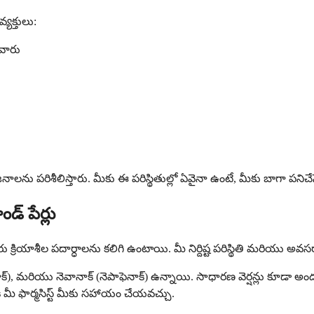
యక్తులు:
నవారు
రయోజనాలను పరిశీలిస్తారు. మీకు ఈ పరిస్థితుల్లో ఏవైనా ఉంటే, మీకు బాగా పని
డ్ పేర్లు
ేర్వేరు క్రియాశీల పదార్ధాలను కలిగి ఉంటాయి. మీ నిర్దిష్ట పరిస్థితి మరి
(డిక్లోఫెనాక్), మరియు నెవానాక్ (నెపాఫెనాక్) ఉన్నాయి. సాధారణ వెర్షన్లు
కి మీ ఫార్మసిస్ట్ మీకు సహాయం చేయవచ్చు.