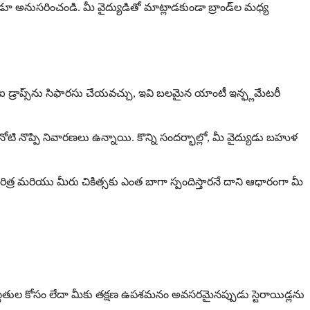
లప్పుడూ అనుసరించండి. మీ వైద్యుడితో మాట్లాడకుండా బ్రాండ్‌ల మధ్య
ఐ డ్రాప్స్‌ను సిఫారసు చేయవచ్చు, ఇవి బలమైన యాంటీ ఇన్ఫ్లమేటరీ
 నోటి నొప్పి నివారణలు ఉన్నాయి. కొన్ని సందర్భాల్లో, మీ వైద్యుడు బహుళ
ద్య చరిత్ర మరియు మీరు చికిత్సకు ఎంత బాగా స్పందిస్తారనే దాని ఆధారంగా మీ
్థితుల కోసం లేదా మీకు తక్షణ ఉపశమనం అవసరమైనప్పుడు స్టెరాయిడ్లను