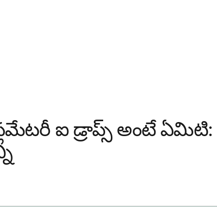
ఫ్లమేటరీ ఐ డ్రాప్స్ అంటే ఏమ
ని