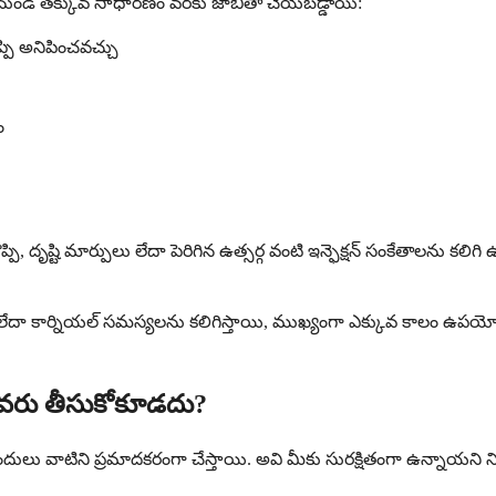
నుండి తక్కువ సాధారణం వరకు జాబితా చేయబడ్డాయి:
పి అనిపించవచ్చు
ం
, దృష్టి మార్పులు లేదా పెరిగిన ఉత్సర్గ వంటి ఇన్ఫెక్షన్ సంకేతాలను కలిగి
ేదా కార్నియల్ సమస్యలను కలిగిస్తాయి, ముఖ్యంగా ఎక్కువ కాలం ఉపయోగించ
్ ఎవరు తీసుకోకూడదు?
దులు వాటిని ప్రమాదకరంగా చేస్తాయి. అవి మీకు సురక్షితంగా ఉన్నాయని నిర