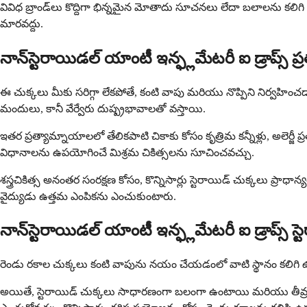
వివిధ బ్రాండ్‌లు కొద్దిగా భిన్నమైన మోతాదు సూచనలు లేదా బలాలను కలిగి ఉండ
మారవద్దు.
నాన్‌స్టెరాయిడల్ యాంటీ ఇన్ఫ్లమేటరీ ఐ డ్రాప్స్ 
ఈ చుక్కలు మీకు సరిగ్గా లేకపోతే, కంటి వాపు మరియు నొప్పిని నిర్వహిం
మందులు, కానీ వేర్వేరు దుష్ప్రభావాలతో వస్తాయి.
ఇతర ప్రత్యామ్నాయాలలో తేలికపాటి చికాకు కోసం కృత్రిమ కన్నీళ్లు, అలెర్జీ
విధానాలను ఉపయోగించే మిశ్రమ చికిత్సలను సూచించవచ్చు.
శస్త్రచికిత్స అనంతర సంరక్షణ కోసం, కొన్నిసార్లు స్టెరాయిడ్ చుక్కలు ప్రా
వైద్యుడు ఉత్తమ ఎంపికను ఎంచుకుంటారు.
నాన్‌స్టెరాయిడల్ యాంటీ ఇన్ఫ్లమేటరీ ఐ డ్రాప్స్ స్
రెండు రకాల చుక్కలు కంటి వాపును నయం చేయడంలో వాటి స్థానం కలిగి ఉ
అయితే, స్టెరాయిడ్ చుక్కలు సాధారణంగా బలంగా ఉంటాయి మరియు తీవ్రమై