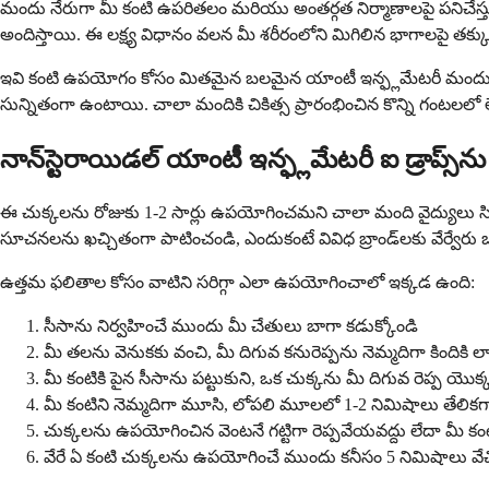
మందు నేరుగా మీ కంటి ఉపరితలం మరియు అంతర్గత నిర్మాణాలపై పనిచేస్
అందిస్తాయి. ఈ లక్ష్య విధానం వలన మీ శరీరంలోని మిగిలిన భాగాలపై 
ఇవి కంటి ఉపయోగం కోసం మితమైన బలమైన యాంటీ ఇన్ఫ్లమేటరీ మందులుగా 
సున్నితంగా ఉంటాయి. చాలా మందికి చికిత్స ప్రారంభించిన కొన్ని గంటలలో
నాన్‌స్టెరాయిడల్ యాంటీ ఇన్ఫ్లమేటరీ ఐ డ్రాప్స్‌
ఈ చుక్కలను రోజుకు 1-2 సార్లు ఉపయోగించమని చాలా మంది వైద్యులు సిఫార్
సూచనలను ఖచ్చితంగా పాటించండి, ఎందుకంటే వివిధ బ్రాండ్‌లకు వేర
ఉత్తమ ఫలితాల కోసం వాటిని సరిగ్గా ఎలా ఉపయోగించాలో ఇక్కడ ఉంది:
సీసాను నిర్వహించే ముందు మీ చేతులు బాగా కడుక్కోండి
మీ తలను వెనుకకు వంచి, మీ దిగువ కనురెప్పను నెమ్మదిగా కిందికి ల
మీ కంటికి పైన సీసాను పట్టుకుని, ఒక చుక్కను మీ దిగువ రెప్ప యొక్క
మీ కంటిని నెమ్మదిగా మూసి, లోపలి మూలలో 1-2 నిమిషాలు తేలికగా
చుక్కలను ఉపయోగించిన వెంటనే గట్టిగా రెప్పవేయవద్దు లేదా మీ కంటిన
వేరే ఏ కంటి చుక్కలను ఉపయోగించే ముందు కనీసం 5 నిమిషాలు వే