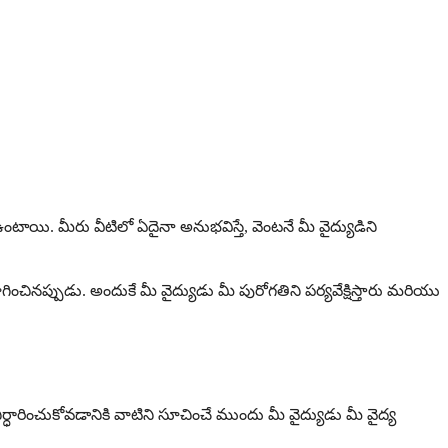
 ఉంటాయి. మీరు వీటిలో ఏదైనా అనుభవిస్తే, వెంటనే మీ వైద్యుడిని
ినప్పుడు. అందుకే మీ వైద్యుడు మీ పురోగతిని పర్యవేక్షిస్తారు మరియు
్ధారించుకోవడానికి వాటిని సూచించే ముందు మీ వైద్యుడు మీ వైద్య