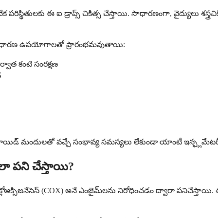
నేక పరిస్థితులకు ఈ ఐ డ్రాప్స్ చికిత్స చేస్తాయి. సాధారణంగా, వైద్యులు శ
త సాధారణ ఉపయోగాలతో ప్రారంభమవుతాయి:
తర్వాత కంటి సంరక్షణ
త
ిస్తారు. స్టెరాయిడ్ మందులతో వచ్చే సంభావ్య సమస్యలు లేకుండా యాంటీ ఇ
లా పని చేస్తాయి?
లోఆక్సిజనేసెస్ (COX) అనే ఎంజైమ్‌లను నిరోధించడం ద్వారా పనిచేస్తాయి.