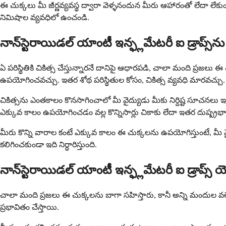
ఈ చుక్కలు మీ జీర్ణవ్యవస్థ ద్వారా వెళ్ళనందున మీరు ఆహారంతో లేదా లే
నిమిషాల వ్యవధిలో ఉంచండి.
నాన్‌స్టెరాయిడల్ యాంటీ ఇన్ఫ్లమేటరీ ఐ డ్రాప్స్
ఏ పరిస్థితికి చికిత్స చేస్తున్నారనే దానిపై ఆధారపడి, చాలా మంది ప్రజ
ఉపయోగించవచ్చు. ఇతర శోథ పరిస్థితుల కోసం, చికిత్స వ్యవధి మారవచ్చు.
చికిత్సను ఎంతకాలం కొనసాగించాలో మీ వైద్యుడు మీకు నిర్దిష్ట సూచనలు
ఎక్కువ కాలం ఉపయోగించడం వల్ల కొన్నిసార్లు చికాకు లేదా ఇతర దుష్ప్
మీరు కొన్ని వారాల కంటే ఎక్కువ కాలం ఈ చుక్కలను ఉపయోగిస్తుంటే, మీ 
కలిగించకుండా ఇది నిర్ధారిస్తుంది.
నాన్‌స్టెరాయిడల్ యాంటీ ఇన్ఫ్లమేటరీ ఐ డ్రాప్స్
చాలా మంది ప్రజలు ఈ చుక్కలను బాగా సహిస్తారు, కానీ అన్ని మందుల వలె,
ప్రభావితం చేస్తాయి.