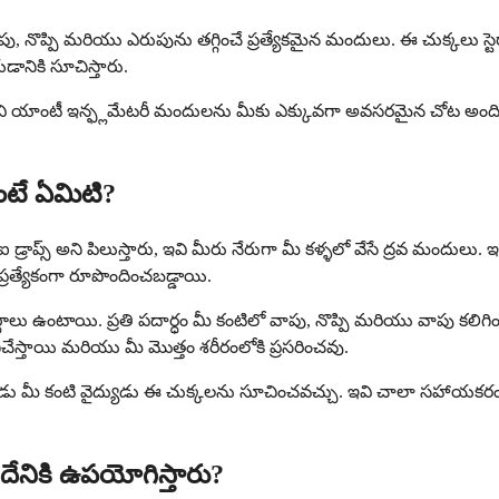
ా వాపు, నొప్పి మరియు ఎరుపును తగ్గించే ప్రత్యేకమైన మందులు. ఈ చుక్కలు స
ేయడానికి సూచిస్తారు.
 అవి యాంటీ ఇన్ఫ్లమేటరీ మందులను మీకు ఎక్కువగా అవసరమైన చోట అందిస
అంటే ఏమిటి?
 డ్రాప్స్ అని పిలుస్తారు, ఇవి మీరు నేరుగా మీ కళ్ళలో వేసే ద్రవ మందులు. 
రత్యేకంగా రూపొందించబడ్డాయి.
ార్థాలు ఉంటాయి. ప్రతి పదార్ధం మీ కంటిలో వాపు, నొప్పి మరియు వాపు కలిగి
చేస్తాయి మరియు మీ మొత్తం శరీరంలోకి ప్రసరించవు.
ుడు మీ కంటి వైద్యుడు ఈ చుక్కలను సూచించవచ్చు. ఇవి చాలా సహాయకరంగా ఉం
ు దేనికి ఉపయోగిస్తారు?