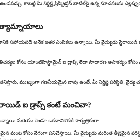
వచ్చు, కాబట్టి మీ నిర్దిష్ట ప్రిస్క్రిప్షన్ బాటిల్‌పై ఉన్న సూచనలను ఎల్
ప్రత్యామ్నాయాలు
చడానికి సహాయపడే అనేక ఇతర ఎంపికలు ఉన్నాయి. మీ వైద్యుడు స్టెరాయిడ్ 
 ప్రతిచర్యల కోసం యాంటిహిస్టామైన్ ఐ డ్రాప్స్ లేదా సాధారణ అసౌకర్యం కోసం
ధాన్యతనిస్తారు, ముఖ్యంగా గణనీయమైన వాపు ఉంటే. మీ నిర్దిష్ట పరిస్థితి, వై
టెరాయిడ్ ఐ డ్రాప్స్ కంటే మంచివా?
న్నాయి మరియు రెండూ ఒకదానికొకటి సార్వత్రికంగా
న మంట కోసం వేగంగా పనిచేస్తాయి. మీ వైద్యుడు మరింత తీవ్రమైన పరిస