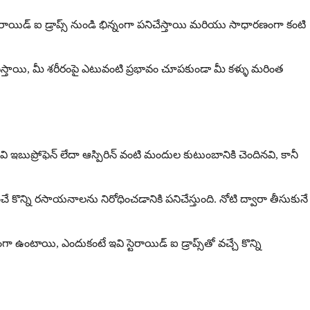
్టెరాయిడ్ ఐ డ్రాప్స్ నుండి భిన్నంగా పనిచేస్తాయి మరియు సాధారణంగా కంటి
్తాయి, మీ శరీరంపై ఎటువంటి ప్రభావం చూపకుండా మీ కళ్ళు మరింత
ఇవి ఇబుప్రోఫెన్ లేదా ఆస్పిరిన్ వంటి మందుల కుటుంబానికి చెందినవి, కానీ
ంచే కొన్ని రసాయనాలను నిరోధించడానికి పనిచేస్తుంది. నోటి ద్వారా తీసుకునే
టాయి, ఎందుకంటే ఇవి స్టెరాయిడ్ ఐ డ్రాప్స్‌తో వచ్చే కొన్ని