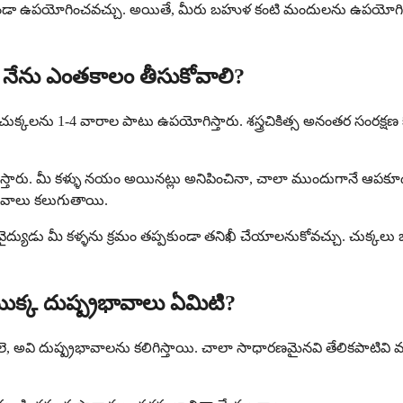
కుండా ఉపయోగించవచ్చు. అయితే, మీరు బహుళ కంటి మందులను ఉపయోగిస్తుంటే
‌ను నేను ఎంతకాలం తీసుకోవాలి?
లు ఈ చుక్కలను 1-4 వారాల పాటు ఉపయోగిస్తారు. శస్త్రచికిత్స అనంతర సంర
 ఇస్తారు. మీ కళ్ళు నయం అయినట్లు అనిపించినా, చాలా ముందుగానే ఆపకూడ
రభావాలు కలుగుతాయి.
వైద్యుడు మీ కళ్ళను క్రమం తప్పకుండా తనిఖీ చేయాలనుకోవచ్చు. చుక్కలు
 యొక్క దుష్ప్రభావాలు ఏమిటి?
 అవి దుష్ప్రభావాలను కలిగిస్తాయి. చాలా సాధారణమైనవి తేలికపాటివి మరి