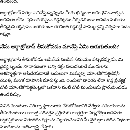
ఉంటుంది.
ఆర్గాట్రోబాన్ సరిగ్గా పనిచేస్తున్నప్పుడు మీరు భిన్నంగా అనుభవించాల్సిన
అవసరం లేదు. ప్రమాదకరమైన గడ్డకట్టడం ఏర్పడకుండా ఆపడం మరియు
తీవ్రమైన రక్తస్రావం జరగకుండా తగినంత గడ్డకట్టే సామర్థ్యాన్ని నిర్వహించడం
లక్ష్యం.
నేను ఆర్గాట్రోబాన్ తీసుకోవడం మానేస్తే ఏమి జరుగుతుంది?
ఆర్గాట్రోబాన్ తీసుకోవడం ఆపివేయవలసిన సమయం వచ్చినప్పుడు, మీ
వైద్య బృందం సాధారణంగా అన్ని రక్తం పలుచబరిచే మందులను
అకస్మాత్తుగా ఆపివేయడానికి బదులుగా మిమ్మల్ని యాంటీకోగ్యులేషన్
యొక్క మరొక రూపానికి మారుస్తుంది. ఇందులో వారెరిన్ లేదా కొత్త ప్రత్యక్ష
నోటి యాంటికోగ్యులెంట్లలో ఒకదాని వంటి నోటి మందులను ప్రారంభించడం
ఉండవచ్చు.
వివిధ మందులు చికిత్సా స్థాయిలకు చేరుకోవడానికి వేర్వేరు సమయాలను
తీసుకుంటాయి కాబట్టి పరివర్తన ప్రక్రియకు జాగ్రత్తగా పర్యవేక్షణ అవసరం.
గడ్డకట్టకుండా నిరంతరం రక్షణను నిర్ధారించడానికి మీ వైద్యులు తగిన విధంగా
మందులను అతివ్యాప్తి చేస్తారు.