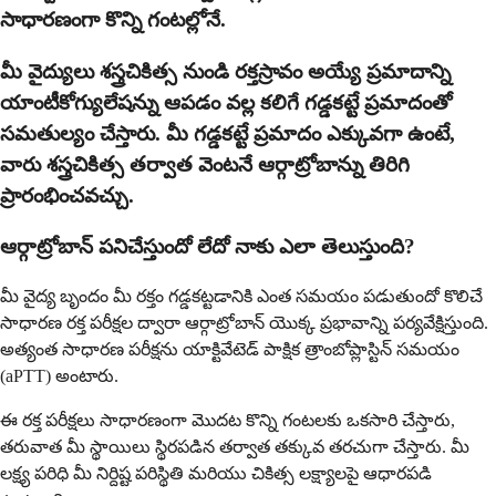
సాధారణంగా కొన్ని గంటల్లోనే.
మీ వైద్యులు శస్త్రచికిత్స నుండి రక్తస్రావం అయ్యే ప్రమాదాన్ని
యాంటీకోగ్యులేషన్ను ఆపడం వల్ల కలిగే గడ్డకట్టే ప్రమాదంతో
సమతుల్యం చేస్తారు. మీ గడ్డకట్టే ప్రమాదం ఎక్కువగా ఉంటే,
వారు శస్త్రచికిత్స తర్వాత వెంటనే ఆర్గాట్రోబాన్ను తిరిగి
ప్రారంభించవచ్చు.
ఆర్గాట్రోబాన్ పనిచేస్తుందో లేదో నాకు ఎలా తెలుస్తుంది?
మీ వైద్య బృందం మీ రక్తం గడ్డకట్టడానికి ఎంత సమయం పడుతుందో కొలిచే
సాధారణ రక్త పరీక్షల ద్వారా ఆర్గాట్రోబాన్ యొక్క ప్రభావాన్ని పర్యవేక్షిస్తుంది.
అత్యంత సాధారణ పరీక్షను యాక్టివేటెడ్ పాక్షిక త్రాంబోప్లాస్టిన్ సమయం
(aPTT) అంటారు.
ఈ రక్త పరీక్షలు సాధారణంగా మొదట కొన్ని గంటలకు ఒకసారి చేస్తారు,
తరువాత మీ స్థాయిలు స్థిరపడిన తర్వాత తక్కువ తరచుగా చేస్తారు. మీ
లక్ష్య పరిధి మీ నిర్దిష్ట పరిస్థితి మరియు చికిత్స లక్ష్యాలపై ఆధారపడి