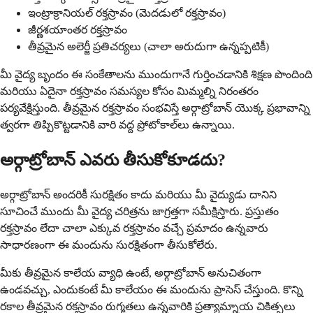
ఇంట్రాక్రానియల్ రక్తస్రావం (మెదడులో రక్తస్రావం)
జీర్ణశయాంతర రక్తస్రావం
తీవ్రమైన అలెర్జీ ప్రతిచర్యలు (చాలా అరుదుగా ఉన్నప్పటికీ)
మీ వైద్య బృందం ఈ సంకేతాలను ముందుగానే గుర్తించడానికి శిక్షణ పొందింది
మరియు ఏదైనా రక్తస్రావం సమస్యల కోసం మిమ్మల్ని నిరంతరం
పర్యవేక్షిస్తుంది. తీవ్రమైన రక్తస్రావం సంభవిస్తే అర్గాట్రోబాన్ యొక్క ప్రభావాన్ని
త్వరగా తిప్పికొట్టడానికి వారి వద్ద ప్రోటోకాల్‌లు ఉన్నాయి.
అర్గాట్రోబాన్ ఎవరు తీసుకోకూడదు?
అర్గాట్రోబాన్ అందరికీ సురక్షితం కాదు మరియు మీ వైద్యుడు దానిని
సూచించే ముందు మీ వైద్య చరిత్రను జాగ్రత్తగా సమీక్షిస్తారు. ప్రస్తుతం
రక్తస్రావం లేదా చాలా ఎక్కువ రక్తస్రావం వచ్చే ప్రమాదం ఉన్నవారు
సాధారణంగా ఈ మందును సురక్షితంగా తీసుకోలేరు.
మీకు తీవ్రమైన కాలేయ వ్యాధి ఉంటే, అర్గాట్రోబాన్ అనుచితంగా
ఉండవచ్చు, ఎందుకంటే మీ కాలేయం ఈ మందును ప్రాసెస్ చేస్తుంది. కొన్ని
రకాల తీవ్రమైన రక్తస్రావం రుగ్మతలు ఉన్నవారికి ప్రత్యామ్నాయ చికిత్సలు