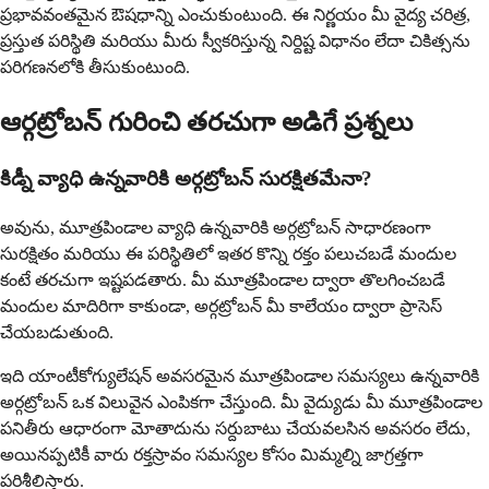
ప్రభావవంతమైన ఔషధాన్ని ఎంచుకుంటుంది. ఈ నిర్ణయం మీ వైద్య చరిత్ర,
ప్రస్తుత పరిస్థితి మరియు మీరు స్వీకరిస్తున్న నిర్దిష్ట విధానం లేదా చికిత్సను
పరిగణనలోకి తీసుకుంటుంది.
ఆర్గట్రోబన్ గురించి తరచుగా అడిగే ప్రశ్నలు
కిడ్నీ వ్యాధి ఉన్నవారికి అర్గట్రోబన్ సురక్షితమేనా?
అవును, మూత్రపిండాల వ్యాధి ఉన్నవారికి అర్గట్రోబన్ సాధారణంగా
సురక్షితం మరియు ఈ పరిస్థితిలో ఇతర కొన్ని రక్తం పలుచబడే మందుల
కంటే తరచుగా ఇష్టపడతారు. మీ మూత్రపిండాల ద్వారా తొలగించబడే
మందుల మాదిరిగా కాకుండా, అర్గట్రోబన్ మీ కాలేయం ద్వారా ప్రాసెస్
చేయబడుతుంది.
ఇది యాంటీకోగ్యులేషన్ అవసరమైన మూత్రపిండాల సమస్యలు ఉన్నవారికి
అర్గట్రోబన్ ఒక విలువైన ఎంపికగా చేస్తుంది. మీ వైద్యుడు మీ మూత్రపిండాల
పనితీరు ఆధారంగా మోతాదును సర్దుబాటు చేయవలసిన అవసరం లేదు,
అయినప్పటికీ వారు రక్తస్రావం సమస్యల కోసం మిమ్మల్ని జాగ్రత్తగా
పరిశీలిస్తారు.