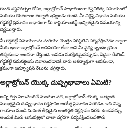
గుండె శస్త్రచికిత్సల కోసం, అర్గాట్రోబన్ సాధారణంగా శస్త్రచికిత్స సమయంలో
మరియు కొంతకాలం తర్వాత ఇవ్వబడుతుంది. మీ నిర్దిష్ట విధానం మరియు
గడ్డకట్టే ప్రమాదం ఆధారంగా మీ కార్డియాలజిస్ట్ ఖచ్చితమైన సమయాన్ని
నిర్ణయిస్తారు.
మీ గడ్డకట్టే సమయాలను మరియు మొత్తం పరిస్థితిని పర్యవేక్షించడం ద్వారా
మీకు ఇంకా అర్గాట్రోబన్ అవసరమా లేదా అని మీ వైద్య బృందం క్రమం
తప్పకుండా అంచనా వేస్తుంది. ఆపడం సురక్షితమైనప్పుడు, ఏదైనా రీబౌండ్
గడ్డకట్టే సమస్యలను నివారించడానికి వారు అకస్మాత్తుగా ఆపకుండా,
క్రమంగా ఇన్ఫ్యూషన్ రేటును తగ్గిస్తారు.
అర్గాట్రోబన్ యొక్క దుష్ప్రభావాలు ఏమిటి?
అన్ని రక్తం పలుచబరిచే మందుల వలె, అర్గాట్రోబాన్ యొక్క అత్యంత
ముఖ్యమైన దుష్ప్రభావం రక్తస్రావం అయ్యే ప్రమాదం పెరగడం. ఇది చిన్న
గాయాల నుండి మరింత తీవ్రమైన అంతర్గత రక్తస్రావం వరకు ఉండవచ్చు,
అందుకే మీరు ఆసుపత్రిలో చాలా దగ్గరగా పర్యవేక్షించబడతారు.