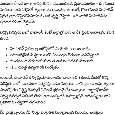
ఎందుకంటే ఇది బాగా అధ్యయనం చేయబడింది, ప్రభావవంతంగా ఉంటుంది
మరియు అవసరమైతే త్వరగా మార్చవచ్చు. అయితే, కొంతమంది హెపారిన్-
ప్రేరిత త్రాంబోసైటోపీనియాను అభివృద్ధి చేస్తారు, ఇది వారికి హెపారిన్‌ను
ప్రమాదకరంగా చేస్తుంది.
నిర్దిష్ట పరిస్థితులలో హెపారిన్ కంటే అర్గాట్రోబాన్ అనేక ప్రయోజనాలను కలిగి
ఉంది:
హెపారిన్-ప్రేరిత త్రాంబోసైటోపీనియాకు కారణం కాదు
యాంటిథ్రోంబిన్ స్థాయిలతో సంబంధం లేకుండా పనిచేస్తుంది
కొంతమంది రోగులలో మరింత ఊహించదగిన మోతాదు
HIT చరిత్ర ఉన్నవారికి సురక్షితం
అయితే, హెపారిన్ కొన్ని ప్రయోజనాలను కూడా కలిగి ఉంది, వీటిలో కొన్ని
పరిస్థితులలో సులభంగా పర్యవేక్షించడం మరియు దాని ప్రభావాలను త్వరగా
ఎదుర్కోగల నిర్దిష్ట రివర్సల్ ఏజెంట్ (ప్రోటమైన్) ఉన్నాయి. అర్గాట్రోబాన్‌కు
నిర్దిష్ట రివర్సల్ ఏజెంట్ లేదు, అయినప్పటికీ ఇన్ఫ్యూషన్ ఆగినప్పుడు దాని
ప్రభావాలు త్వరగా తగ్గుతాయి.
మీ వైద్య బృందం మీ నిర్దిష్ట పరిస్థితికి సురక్షితమైన మరియు అత్యంత