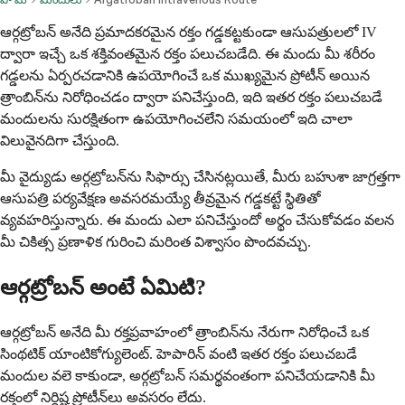
ఆర్గట్రోబన్ అనేది ప్రమాదకరమైన రక్తం గడ్డకట్టకుండా ఆసుపత్రులలో IV
ద్వారా ఇచ్చే ఒక శక్తివంతమైన రక్తం పలుచబడేది. ఈ మందు మీ శరీరం
గడ్డలను ఏర్పరచడానికి ఉపయోగించే ఒక ముఖ్యమైన ప్రోటీన్ అయిన
త్రాంబిన్‌ను నిరోధించడం ద్వారా పనిచేస్తుంది, ఇది ఇతర రక్తం పలుచబడే
మందులను సురక్షితంగా ఉపయోగించలేని సమయంలో ఇది చాలా
విలువైనదిగా చేస్తుంది.
మీ వైద్యుడు అర్గట్రోబన్‌ను సిఫార్సు చేసినట్లయితే, మీరు బహుశా జాగ్రత్తగా
ఆసుపత్రి పర్యవేక్షణ అవసరమయ్యే తీవ్రమైన గడ్డకట్టే స్థితితో
వ్యవహరిస్తున్నారు. ఈ మందు ఎలా పనిచేస్తుందో అర్థం చేసుకోవడం వలన
మీ చికిత్స ప్రణాళిక గురించి మరింత విశ్వాసం పొందవచ్చు.
ఆర్గట్రోబన్ అంటే ఏమిటి?
ఆర్గట్రోబన్ అనేది మీ రక్తప్రవాహంలో త్రాంబిన్‌ను నేరుగా నిరోధించే ఒక
సింథటిక్ యాంటికోగ్యులెంట్. హెపారిన్ వంటి ఇతర రక్తం పలుచబడే
మందుల వలె కాకుండా, అర్గట్రోబన్ సమర్థవంతంగా పనిచేయడానికి మీ
రక్తంలో నిర్దిష్ట ప్రోటీన్‌లు అవసరం లేదు.