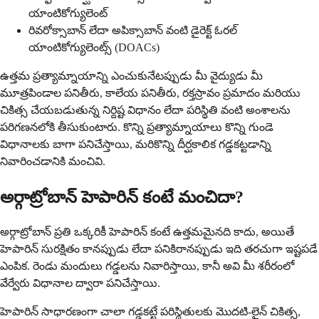
యాంటికోగ్యులెంట్
రివరోక్సాబాన్ లేదా అపిక్సాబాన్ వంటి డైరెక్ట్ ఓరల్
యాంటికోగ్యులెంట్స్ (DOACs)
ఉత్తమ ప్రత్యామ్నాయాన్ని ఎంచుకునేటప్పుడు మీ వైద్యుడు మీ
మూత్రపిండాల పనితీరు, కాలేయ పనితీరు, రక్తస్రావం ప్రమాదం మరియు
చికిత్స చేయబడుతున్న నిర్దిష్ట విధానం లేదా పరిస్థితి వంటి అంశాలను
పరిగణనలోకి తీసుకుంటారు. కొన్ని ప్రత్యామ్నాయాలు కొన్ని గుండె
విధానాలకు బాగా పనిచేస్తాయి, మరికొన్ని దీర్ఘకాలిక గడ్డకట్టడాన్ని
నివారించడానికి మంచివి.
అర్గాట్రోబాన్ హెపారిన్ కంటే మంచిదా?
అర్గాట్రోబాన్ ప్రతి ఒక్కరికీ హెపారిన్ కంటే ఉత్తమమైనది కాదు, అయితే
హెపారిన్ సురక్షితం కానప్పుడు లేదా పనికిరానప్పుడు ఇది తరచుగా ఇష్టపడే
ఎంపిక. రెండు మందులు గడ్డలను నివారిస్తాయి, కానీ అవి మీ శరీరంలో
వేర్వేరు విధానాల ద్వారా పనిచేస్తాయి.
హెపారిన్ సాధారణంగా చాలా గడ్డకట్టే పరిస్థితులకు మొదటి-లైన్ చికిత్స,