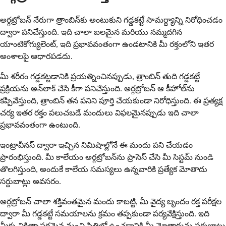
అర్గట్రోబన్ నేరుగా త్రాంబిన్‌కు అంటుకుని గడ్డకట్టే సామర్థ్యాన్ని నిరోధించడం
ద్వారా పనిచేస్తుంది. ఇది చాలా బలమైన మరియు నమ్మదగిన
యాంటికోగ్యులెంట్, ఇది ప్రభావవంతంగా ఉండటానికి మీ రక్తంలోని ఇతర
అంశాలపై ఆధారపడదు.
మీ శరీరం గడ్డకట్టడానికి ప్రయత్నించినప్పుడు, త్రాంబిన్ తుది గడ్డకట్టే
ప్రక్రియను అన్‌లాక్ చేసే కీగా పనిచేస్తుంది. అర్గట్రోబన్ ఆ కీహోల్‌ను
కప్పివేస్తుంది, త్రాంబిన్ తన పనిని పూర్తి చేయకుండా నిరోధిస్తుంది. ఈ ప్రత్యక్ష
చర్య ఇతర రక్తం పలుచబడే మందులు విఫలమైనప్పుడు ఇది చాలా
ప్రభావవంతంగా ఉంటుంది.
ఇంట్రావీనస్ ద్వారా ఇచ్చిన నిమిషాల్లోనే ఈ మందు పని చేయడం
ప్రారంభిస్తుంది. మీ కాలేయం అర్గట్రోబన్‌ను ప్రాసెస్ చేసి మీ సిస్టమ్ నుండి
తొలగిస్తుంది, అందుకే కాలేయ సమస్యలు ఉన్నవారికి ప్రత్యేక మోతాదు
సర్దుబాట్లు అవసరం.
అర్గట్రోబన్ చాలా శక్తివంతమైన మందు కాబట్టి, మీ వైద్య బృందం రక్త పరీక్షల
ద్వారా మీ గడ్డకట్టే సమయాలను క్రమం తప్పకుండా పర్యవేక్షిస్తుంది. ఇది
మీకు చికిత్సాపరమైన మంచి స్థితిలో ఉంచడానికి మీ మోతాదును సర్దుబాటు