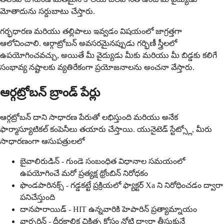
మోతాదును సర్దుబాటు చేస్తారు.
గర్భధారణ మరియు తల్లిపాలు ఇవ్వడం విషయంలో జాగ్రత్తగా
ఆలోచించాలి. ఆర్గాట్రోబన్ అవసరమైనప్పుడు గర్భిణీ స్త్రీలలో
ఉపయోగించవచ్చు, అయితే మీ వైద్యుడు మీకు మరియు మీ బిడ్డకు కలిగే
సంభావ్య నష్టాలకు వ్యతిరేకంగా ప్రయోజనాలను అంచనా వేస్తారు.
ఆర్గట్రోబన్ బ్రాండ్ పేర్లు
ఆర్గట్రోబన్ దాని సాధారణ పేరుతో లభిస్తుంది మరియు అనేక
ఫార్మాస్యూటికల్ కంపెనీలు తయారు చేస్తాయి. యునైటెడ్ స్టేట్స్లో, మీరు
సాధారణంగా ఆసుపత్రులలో
బైవాలిరుడిన్ - గుండె సంబంధిత విధానాల సమయంలో
ఉపయోగించే మరో ప్రత్యక్ష థ్రోంబిన్ నిరోధకం
ఫొండపారినక్స్ - గడ్డకట్టే ప్రక్రియలో ఫ్యాక్టర్ Xa ని నిరోధించడం ద్వారా
పనిచేస్తుంది
దానపారాయిడ్ - HIT ఉన్నవారికి హెపారిన్ ప్రత్యామ్నాయం
వార్ఫరిన్ - దీర్ఘకాలిక చికిత్స కోసం నోటి ద్వారా తీసుకునే