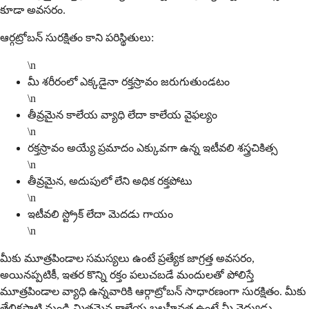
కూడా అవసరం.
ఆర్గట్రోబన్ సురక్షితం కాని పరిస్థితులు:
\n
మీ శరీరంలో ఎక్కడైనా రక్తస్రావం జరుగుతుండటం
\n
తీవ్రమైన కాలేయ వ్యాధి లేదా కాలేయ వైఫల్యం
\n
రక్తస్రావం అయ్యే ప్రమాదం ఎక్కువగా ఉన్న ఇటీవలి శస్త్రచికిత్స
\n
తీవ్రమైన, అదుపులో లేని అధిక రక్తపోటు
\n
ఇటీవలి స్ట్రోక్ లేదా మెదడు గాయం
\n
మీకు మూత్రపిండాల సమస్యలు ఉంటే ప్రత్యేక జాగ్రత్త అవసరం,
అయినప్పటికీ, ఇతర కొన్ని రక్తం పలుచబడే మందులతో పోలిస్తే
మూత్రపిండాల వ్యాధి ఉన్నవారికి ఆర్గాట్రోబన్ సాధారణంగా సురక్షితం. మీకు
తేలికపాటి నుండి మితమైన కాలేయ బలహీనత ఉంటే మీ వైద్యుడు