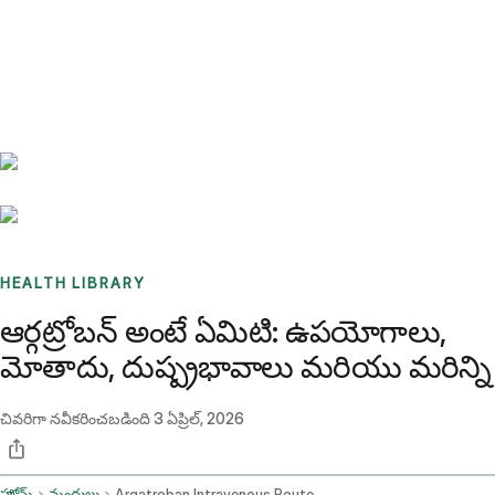
Benchmarks
Stories
FAQ
Sign up / Log in
HEALTH LIBRARY
ఆర్గట్రోబన్ అంటే ఏమిటి: ఉపయోగాలు,
మోతాదు, దుష్ప్రభావాలు మరియు మరిన్ని
చివరిగా నవీకరించబడింది
3 ఏప్రిల్, 2026
హోమ్
మందులు
Argatroban Intravenous Route