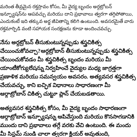
మరింత తీవ్రమైన రక్తస్రావం కోసం, మీ వైద్య బృందం అర్గట్రోబన్
ఇన్ఫ్యూషన్‌ను ఆపవచ్చు మరియు దాని ప్రభావాలు త్వరగా తగ్గిపోతాయి,
ఎందుకంటే ఇది తక్కువ అర్ధ జీవితాన్ని కలిగి ఉంటుంది. అవసరమైతే వారు
రక్తమార్పిడి వంటి సహాయక సంరక్షణను కూడా అందించవచ్చు.
నేను అర్గట్రోబన్ తీసుకుంటున్నప్పుడు శస్త్రచికిత్స
చేయించుకోవచ్చా?ఆర్గట్రోబాన్ తీసుకుంటున్నప్పుడు శస్త్రచికిత్స
చేయించుకోవడం మీ శస్త్రచికిత్స బృందం మరియు మీ
యాంటీకోగ్యులేషన్ను నిర్వహించే వైద్యుల మధ్య జాగ్రత్తగా
ప్రణాళిక మరియు సమన్వయం అవసరం. అత్యవసర శస్త్రచికిత్స
చేయవచ్చు, కాని ఐచ్ఛిక విధానాలు సాధారణంగా మీ
ఆర్గాట్రోబాన్ చికిత్స చుట్టూ ప్లాన్ చేయబడతాయి.
అత్యవసర శస్త్రచికిత్స కోసం, మీ వైద్య బృందం సాధారణంగా
ఆర్గాట్రోబాన్ ఇన్ఫ్యూషన్ను ఆపివేస్తుంది మరియు కొనసాగడానికి
ముందు దాని ప్రభావాలు తగ్గే వరకు వేచి ఉంటుంది. ఈ మందు
మీ సిస్టమ్ నుండి చాలా త్వరగా క్లియర్ అవుతుంది,