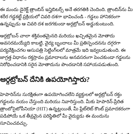
ఈ మందు డైరెక్ట్ త్రాంబిన్ ఇన్హిబిటర్స్ అనే తరగతికి చెందింది. త్రాంబిన్‌ను మీ
శరీర గడ్డకట్టే ప్రక్రియలో చివరి దశగా భావించండి - గడ్డలు హానికరంగా
ఉన్నప్పుడు ఆ చివరి దశ జరగకుండా అర్గట్రోబన్ అడ్డుకుంటుంది.
ఆర్గట్రోబన్ చాలా శక్తివంతమైనది మరియు ఖచ్చితమైన మోతాదు
అవసరమయ్యేది కాబట్టి, వైద్య బృందాలు మీ ప్రతిస్పందనను దగ్గరగా
పర్యవేక్షించగల ఆసుపత్రి సెట్టింగ్‌లలో మాత్రమే ఇది ఇవ్వబడుతుంది. ఈ
జాగ్రత్త విధానం రక్తస్రావం ప్రమాదాలను అనవసరంగా పెంచకుండా గడ్డలను
నిరోధించడానికి సరైన మోతాదును పొందడానికి సహాయపడుతుంది.
ఆర్గట్రోబన్ దేనికి ఉపయోగిస్తారు?
హెపారిన్‌ను సురక్షితంగా ఉపయోగించలేని వ్యక్తులలో అర్గట్రోబన్ రక్తం
గడ్డలను నయం చేస్తుంది మరియు నివారిస్తుంది. మీకు హెపారిన్-ప్రేరిత
త్రాంబోసైటోపీనియా (HIT) ఉన్నట్లయితే, మీ ప్లేట్‌లెట్ కౌంట్ ప్రమాదకరంగా
పడిపోయే ఒక తీవ్రమైన పరిస్థితిలో మీ వైద్యుడు ఈ మందును
సూచించవచ్చు.