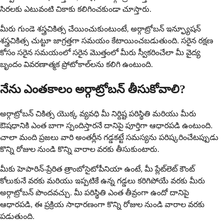
సిరలకు ఎటువంటి చికాకు కలిగించకుండా చూస్తారు.
మీరు గుండె శస్త్రచికిత్స చేయించుకుంటుంటే, అర్గాట్రోబన్ ఇన్ఫ్యూషన్
శస్త్రచికిత్స చుట్టూ జాగ్రత్తగా సమయం కేటాయించబడుతుంది. సరైన రక్షణ
కోసం సరైన సమయంలో సరైన మొత్తంలో మీరు స్వీకరించేలా మీ వైద్య
బృందం వివరణాత్మక ప్రోటోకాల్‌లను కలిగి ఉంటుంది.
నేను ఎంతకాలం అర్గాట్రోబన్ తీసుకోవాలి?
అర్గాట్రోబన్ చికిత్స యొక్క వ్యవధి మీ నిర్దిష్ట పరిస్థితి మరియు మీరు
ఔషధానికి ఎంత బాగా స్పందిస్తారనే దానిపై పూర్తిగా ఆధారపడి ఉంటుంది.
చాలా మంది ప్రజలు వారి అంతర్లీన గడ్డకట్టే సమస్యను పరిష్కరించేటప్పుడు
కొన్ని రోజుల నుండి కొన్ని వారాల వరకు తీసుకుంటారు.
మీకు హెపారిన్-ప్రేరిత త్రాంబోసైటోపీనియా ఉంటే, మీ ప్లేట్‌లెట్ కౌంట్
కోలుకునే వరకు మరియు ఇప్పటికే ఉన్న గడ్డలు కరిగిపోయే వరకు మీరు
అర్గాట్రోబన్ పొందవచ్చు. మీ పరిస్థితి ఎంత తీవ్రంగా ఉందో దానిపై
ఆధారపడి, ఈ ప్రక్రియ సాధారణంగా కొన్ని రోజుల నుండి వారాల వరకు
పడుతుంది.