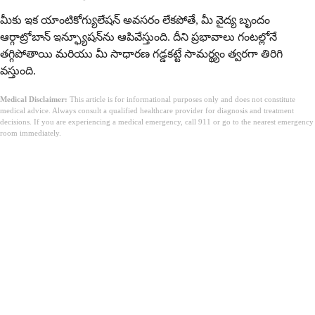
మీకు ఇక యాంటికోగ్యులేషన్ అవసరం లేకపోతే, మీ వైద్య బృందం
ఆర్గాట్రోబాన్ ఇన్ఫ్యూషన్‌ను ఆపివేస్తుంది. దీని ప్రభావాలు గంటల్లోనే
తగ్గిపోతాయి మరియు మీ సాధారణ గడ్డకట్టే సామర్థ్యం త్వరగా తిరిగి
వస్తుంది.
Medical Disclaimer:
This article is for informational purposes only and does not constitute
medical advice. Always consult a qualified healthcare provider for diagnosis and treatment
decisions. If you are experiencing a medical emergency, call 911 or go to the nearest emergency
room immediately.