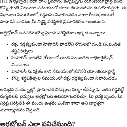
HIT ఉన్నప్పుడు లేదా దాని ప్రమాదం ఉన్నప్పుడు యాంజియోప్లాస్టీ వంటి
కొన్ని గుండె విధానాల సమయంలో కూడా ఈ మందును ఉపయోగిస్తారు. ఈ
విధానాల సమయంలో, గడ్డలను నివారించడం చాలా కీలకం, అయితే
హెపారిన్ వాడటం మీ నిర్దిష్ట పరిస్థితికి ప్రమాదకరంగా ఉంటుంది.
ఆర్గట్రోబన్ అవసరమయ్యే ప్రధాన పరిస్థితులు ఇక్కడ ఉన్నాయి:
రక్తం గడ్డకట్టకుండా హెపారిన్ వాడలేని రోగులలో గుండె సంబంధిత
శస్త్రచికిత్సలు
హెపారిన్ వాడలేని రోగులలో గుండె సంబంధిత కాథెటరైజేషన్
విధానాలు
హెపారిన్ సురక్షితం కాని సమయంలో కరోనరీ యాంజియోప్లాస్టీ
కొన్ని శస్త్రచికిత్సల సమయంలో రక్తం గడ్డకట్టకుండా నివారించడం
అరుదైన సందర్భాల్లో, ప్రామాణిక చికిత్సలు సరిగ్గా లేనప్పుడు ఇతర గడ్డకట్టే
రుగ్మతలకు వైద్యులు అర్గట్రోబన్ ఉపయోగించవచ్చు. మీ వైద్య బృందం మీ
నిర్దిష్ట పరిస్థితికి ఈ మందు ఉత్తమ ఎంపికా కాదా అని జాగ్రత్తగా
మూల్యాంకనం చేస్తుంది.
అర్గట్రోబన్ ఎలా పనిచేస్తుంది?