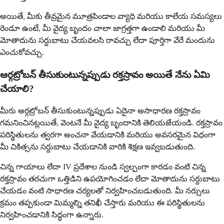
అయితే, మీకు తీవ్రమైన మూత్రపిండాల వ్యాధి మరియు కాలేయ సమస్యలు
రెండూ ఉంటే, మీ వైద్య బృందం చాలా జాగ్రత్తగా ఉండాలి మరియు మీ
మోతాదును సర్దుబాటు చేయవలసి రావచ్చు లేదా పూర్తిగా వేరే మందును
ఎంచుకోవచ్చు.
ఆర్గట్రోబన్ తీసుకుంటున్నప్పుడు రక్తస్రావం అయితే నేను ఏమి
చేయాలి?
మీరు అర్గట్రోబన్ తీసుకుంటున్నప్పుడు ఏదైనా అసాధారణ రక్తస్రావం
గమనించినట్లయితే, వెంటనే మీ వైద్య బృందానికి తెలియజేయండి. రక్తస్రావం
పరిస్థితులను త్వరగా అంచనా వేయడానికి మరియు అవసరమైన విధంగా
మీ చికిత్సను సర్దుబాటు చేయడానికి వారికి శిక్షణ ఇవ్వబడుతుంది.
చిన్న గాయాలు లేదా IV ప్రదేశాల నుండి స్వల్పంగా కారడం వంటి చిన్న
రక్తస్రావం తరచుగా ఒత్తిడిని ఉపయోగించడం లేదా మోతాదును సర్దుబాటు
చేయడం వంటి సాధారణ చర్యలతో నిర్వహించబడుతుంది. మీ నర్సులు
క్రమం తప్పకుండా మిమ్మల్ని తనిఖీ చేస్తారు మరియు ఈ పరిస్థితులను
నిర్వహించడానికి సిద్ధంగా ఉన్నారు.