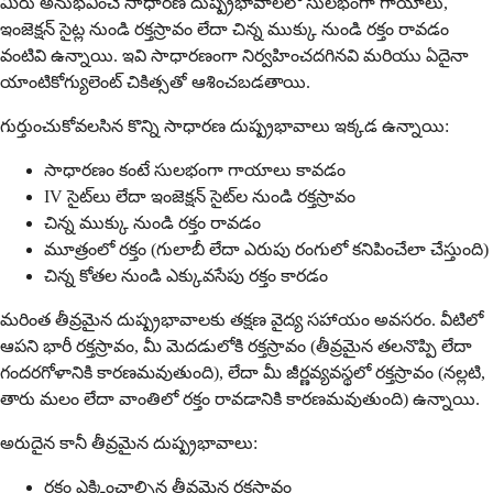
మీరు అనుభవించే సాధారణ దుష్ప్రభావాలలో సులభంగా గాయాలు,
ఇంజెక్షన్ సైట్ల నుండి రక్తస్రావం లేదా చిన్న ముక్కు నుండి రక్తం రావడం
వంటివి ఉన్నాయి. ఇవి సాధారణంగా నిర్వహించదగినవి మరియు ఏదైనా
యాంటికోగ్యులెంట్ చికిత్సతో ఆశించబడతాయి.
గుర్తుంచుకోవలసిన కొన్ని సాధారణ దుష్ప్రభావాలు ఇక్కడ ఉన్నాయి:
సాధారణం కంటే సులభంగా గాయాలు కావడం
IV సైట్‌లు లేదా ఇంజెక్షన్ సైట్‌ల నుండి రక్తస్రావం
చిన్న ముక్కు నుండి రక్తం రావడం
మూత్రంలో రక్తం (గులాబీ లేదా ఎరుపు రంగులో కనిపించేలా చేస్తుంది)
చిన్న కోతల నుండి ఎక్కువసేపు రక్తం కారడం
మరింత తీవ్రమైన దుష్ప్రభావాలకు తక్షణ వైద్య సహాయం అవసరం. వీటిలో
ఆపని భారీ రక్తస్రావం, మీ మెదడులోకి రక్తస్రావం (తీవ్రమైన తలనొప్పి లేదా
గందరగోళానికి కారణమవుతుంది), లేదా మీ జీర్ణవ్యవస్థలో రక్తస్రావం (నల్లటి,
తారు మలం లేదా వాంతిలో రక్తం రావడానికి కారణమవుతుంది) ఉన్నాయి.
అరుదైన కానీ తీవ్రమైన దుష్ప్రభావాలు:
రక్తం ఎక్కించాల్సిన తీవ్రమైన రక్తస్రావం