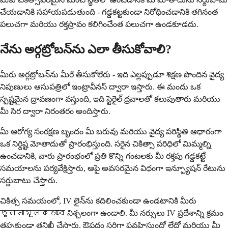
చేయడానికి సహాయపడుతుంది - గడ్డకట్టకుండా నిరోధించడానికి తగినంత
పలుచగా మరియు రక్తస్రావం కలిగించేంత పలుచగా ఉండకూడదు.
నేను అర్గట్రోబన్‌ను ఎలా తీసుకోవాలి?
మీరు అర్గట్రోబన్‌ను మీరే తీసుకోలేరు - ఇది ఎల్లప్పుడూ శిక్షణ పొందిన వైద్య
నిపుణులు ఆసుపత్రిలో ఇంట్రావీనస్ ద్వారా ఇస్తారు. ఈ మందు ఒక
స్పష్టమైన ద్రావణంగా వస్తుంది, ఇది స్టెరైల్ ద్రవాలతో కలుపుతారు మరియు
మీ సిర ద్వారా నిరంతరం అందిస్తారు.
మీ ఆరోగ్య సంరక్షణ బృందం మీ బరువు మరియు వైద్య పరిస్థితి ఆధారంగా
ఒక నిర్దిష్ట మోతాదుతో ప్రారంభిస్తుంది. సరైన చికిత్సా పరిధిలో మిమ్మల్ని
ఉంచడానికి, వారు ప్రారంభంలో ప్రతి కొన్ని గంటలకు మీ రక్తపు గడ్డకట్టే
సమయాలను పర్యవేక్షిస్తారు, ఆపై అవసరమైన విధంగా ఇన్ఫ్యూషన్ రేటును
సర్దుబాటు చేస్తారు.
చికిత్స సమయంలో, IV లైన్‌ను కదిలించకుండా ఉండటానికి మీరు
তুলনামূলকভাবে నిశ్చలంగా ఉండాలి. మీ నర్సులు IV ప్రదేశాన్ని క్రమం
తప్పకుండా తనిఖీ చేస్తారు, ఔషధం సరిగ్గా ప్రవహిస్తుందో లేదో మరియు మీ