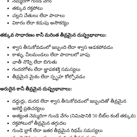
నెమ్మదిగా గుండె వేగం
తక్కువ రక్తపోటు
చల్లని చేతులు లేదా పాదాలు
వికారం లేదా కడుపు అసౌకర్యం
తక్కువ సాధారణం కానీ మరింత తీవ్రమైన దుష్ప్రభావాలు:
శ్వాస తీసుకోవడంలో ఇబ్బంది లేదా శ్వాస ఆడకపోవడం
కాళ్ళు, చీలమండలు లేదా పాదాలలో వాపు
ఛాతీ నొప్పి లేదా బిగుతు
గందరగోళం లేదా జ్ఞాపకశక్తి సమస్యలు
తీవ్రమైన మైకం లేదా స్పృహ కోల్పోవడం
అరుదైన కానీ తీవ్రమైన దుష్ప్రభావాలు:
దద్దుర్లు, దురద లేదా శ్వాస తీసుకోవడంలో ఇబ్బందితో తీవ్రమైన
అలెర్జీ ప్రతిచర్యలు
అత్యంత నెమ్మదిగా గుండె వేగం (నిమిషానికి 50 బీట్‌ల కంటే తక్కువ)
రక్తపోటులో తీవ్రమైన తగ్గుదల
గుండె బ్లాక్ లేదా ఇతర తీవ్రమైన రిథమ్ సమస్యలు