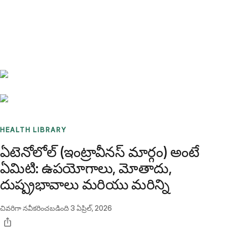
Benchmarks
Stories
FAQ
Sign up / Log in
HEALTH LIBRARY
ఏటెనోలోల్ (ఇంట్రావీనస్ మార్గం) అంటే
ఏమిటి: ఉపయోగాలు, మోతాదు,
దుష్ప్రభావాలు మరియు మరిన్ని
చివరిగా నవీకరించబడింది
3 ఏప్రిల్, 2026