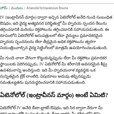
హోమ్
మందులు
Atenolol Intravenous Route
IV (ఇంట్రావీనస్ మార్గం) ద్వారా ఇచ్చిన ఏటెనోలోల్ అనేది గుండె సంబంధిత
ఔషధం, ఇది వైద్య అత్యవసర పరిస్థితుల్లో మీ హృదయ స్పందన రేటును
తగ్గించడానికి మరియు రక్తపోటును తగ్గించడానికి సహాయపడుతుంది. ఈ
రూపంలోని ఏటెనోలోల్ ఆసుపత్రులలో లేదా వైద్యులు ప్రమాదకరమైన
హృదయ స్పందనలను లేదా తీవ్రమైన అధిక రక్తపోటును త్వరగా
నియంత్రించాల్సిన వైద్య సెట్టింగ్‌లలో మాత్రమే ఉపయోగించబడుతుంది.
మీ గుండె చాలా వేగంగా కొట్టుకున్నప్పుడు లేదా మీ రక్తపోటు ప్రమాదకర
స్థాయిలకు పెరిగినప్పుడు, IV ఏటెనోలోల్ మీ శరీరానికి అవసరమైన శీఘ్ర
ఉపశమనాన్ని అందిస్తుంది. ఇది మీ హృదయనాళ వ్యవస్థకు ఒక
సున్నితమైన బ్రేక్ లాంటిది, విషయాలు అదుపు తప్పినప్పుడు
సమతుల్యతను పునరుద్ధరించడానికి సహాయపడుతుంది.
ఏటెనోలోల్ (ఇంట్రావీనస్ మార్గం) అంటే ఏమిటి?
ఏటెనోలోల్ IV అనేది బీటా-బ్లాకర్ ఔషధం, ఇది సిర ద్వారా నేరుగా మీ
రక్తప్రవాహంలోకి పంపబడుతుంది. బీటా-బ్లాకర్లు మీ శరీరంలోని కొన్ని