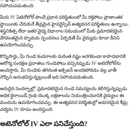
సహాయపడుతుంది.
మీరు IV ఏటెనోలోల్ పొందే ప్రధాన పరిస్థితులలో మీ రక్తపోటు ప్రాణాంతక
స్థాయిలకు చేరుకునే తీవ్రమైన హైపర్టెన్సివ్ అత్యవసర పరిస్థితులు ఉన్నాయి.
శస్త్రచికిత్స లేదా ఇతర వైద్య విధానాల సమయంలో మీకు ప్రమాదకరమైన
వేగవంతమైన హృదయ స్పందనలు ఏర్పడితే మీ వైద్యుడు కూడా దీనిని
ఉపయోగించవచ్చు.
కొన్నిసార్లు, మీ గుండె కండరాలకు మరింత నష్టం జరగకుండా కాపాడటానికి
ఆరోగ్య సంరక్షణ ప్రదాతలు గుండెపోటు వచ్చినప్పుడు IV అటెనోలోల్‌ను
అందిస్తారు. మీ గుండెకు తగినంత ఆక్సిజన్ అందకపోవడం వల్ల ఛాతీ
నొప్పిని అనుభవిస్తున్నట్లయితే ఇది సహాయపడుతుంది.
అరుదైన సందర్భాల్లో, ప్రమాదకరమైన గుండె సమస్యలను కలిగిస్తున్నప్పుడు
అధిక థైరాయిడ్ గ్రంథి యొక్క లక్షణాలను నియంత్రించడానికి వైద్యులు ఈ
మందును ఉపయోగించవచ్చు. ఈ అత్యవసర పరిస్థితుల్లో అవసరమైన శీఘ్ర
చర్యను IV రూపం అందిస్తుంది.
అటెనోలోల్ IV ఎలా పనిచేస్తుంది?