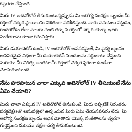
కష్టతరం చేస్తుంది.
మీరు IV అటెనోలోల్ తీసుకుంటున్నప్పుడు మీ ఆరోగ్య సంరక్షణ బృందం మీ
రక్తంలో చక్కెర స్థాయిలను నిశితంగా పరిశీలిస్తుంది. వారు చెమటలు పట్టడం,
గందరగోళం లేదా వణుకు వంటి తక్కువ రక్తంలో చక్కెర యొక్క ఇతర
సంకేతాలను కూడా గమనిస్తారు.
మీకు డయాబెటిస్ ఉండి, IV అటెనోలోల్ అవసరమైతే, మీ వైద్య బృందం
అవసరమైన విధంగా మీ డయాబెటిస్ మందులను సర్దుబాటు చేస్తుంది
మరియు మీ చికిత్స అంతటా మీ రక్తంలో చక్కెర స్థిరంగా ఉండేలా
చూసుకుంటుంది.
నేను పొరపాటున చాలా ఎక్కువ అటెనోలోల్ IV తీసుకుంటే నేను
ఏమి చేయాలి?
మీరు చాలా ఎక్కువ IV అటెనోలోల్ తీసుకుంటే, మీరు ఇప్పటికే నిరంతరం
పర్యవేక్షణతో ఆసుపత్రిలో ఉన్నందున మీరు ఏమీ చేయనవసరం లేదు. మీ
ఆరోగ్య సంరక్షణ బృందం అధిక మోతాదు యొక్క సంకేతాలను త్వరగా
గుర్తిస్తుంది మరియు తక్షణ చర్య తీసుకుంటుంది.