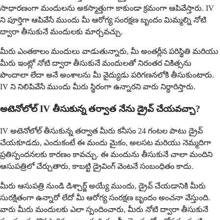
సాధారణంగా మందులను అకస్మాత్తుగా కాకుండా క్రమంగా ఆపివేస్తారు. IV
ని పూర్తిగా ఆపివేసే ముందు మీ ఆరోగ్య సంరక్షణ బృందం మిమ్మల్ని నోటి
ద్వారా తీసుకునే మందులకు మార్చవచ్చు.
మీరు ఎంతకాలం మందులు వాడుతున్నారు, మీ అంతర్లీన పరిస్థితి మరియు
మీరు ఇంట్లో నోటి ద్వారా తీసుకునే మందులతో నిరంతర చికిత్సను
పొందాలా లేదా అనే అంశాలను మీ వైద్యుడు పరిగణనలోకి తీసుకుంటారు.
IV ని నిలిపివేసే ముందు మీరు స్థిరంగా ఉన్నారని వారు నిర్ధారిస్తారు.
అటెనోలోల్ IV తీసుకున్న తర్వాత నేను డ్రైవ్ చేయవచ్చా?
IV అటెనోలోల్ తీసుకున్న తర్వాత మీరు కనీసం 24 గంటల పాటు డ్రైవ్
చేయకూడదు, ఎందుకంటే ఈ మందు మైకం, అలసట మరియు నెమ్మదిగా
ప్రతిస్పందనలకు కారణం కావచ్చు. ఈ మందును తీసుకునే చాలా మందిని
ఆసుపత్రిలో చేర్చుతారు, కాబట్టి డ్రైవింగ్ వెంటనే సంబంధితం కాదు.
మీరు ఆసుపత్రి నుండి డిశ్చార్జ్ అయ్యే ముందు, డ్రైవ్ చేయడానికి మీరు
సురక్షితంగా ఉన్నారో లేదో మీ ఆరోగ్య సంరక్షణ బృందం అంచనా వేస్తుంది.
వారు మీరు మందులకు ఎలా స్పందించారు, మీరు నోటి ద్వారా తీసుకునే