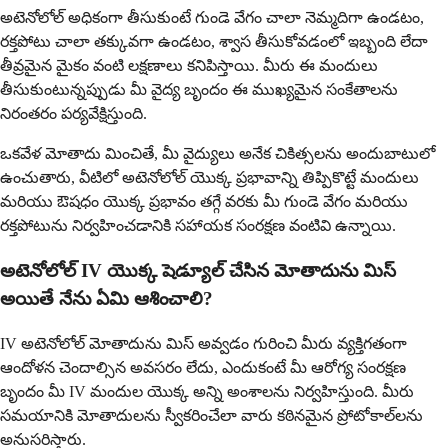
అటెనోలోల్ అధికంగా తీసుకుంటే గుండె వేగం చాలా నెమ్మదిగా ఉండటం,
రక్తపోటు చాలా తక్కువగా ఉండటం, శ్వాస తీసుకోవడంలో ఇబ్బంది లేదా
తీవ్రమైన మైకం వంటి లక్షణాలు కనిపిస్తాయి. మీరు ఈ మందులు
తీసుకుంటున్నప్పుడు మీ వైద్య బృందం ఈ ముఖ్యమైన సంకేతాలను
నిరంతరం పర్యవేక్షిస్తుంది.
ఒకవేళ మోతాదు మించితే, మీ వైద్యులు అనేక చికిత్సలను అందుబాటులో
ఉంచుతారు, వీటిలో అటెనోలోల్ యొక్క ప్రభావాన్ని తిప్పికొట్టే మందులు
మరియు ఔషధం యొక్క ప్రభావం తగ్గే వరకు మీ గుండె వేగం మరియు
రక్తపోటును నిర్వహించడానికి సహాయక సంరక్షణ వంటివి ఉన్నాయి.
అటెనోలోల్ IV యొక్క షెడ్యూల్ చేసిన మోతాదును మిస్
అయితే నేను ఏమి ఆశించాలి?
IV అటెనోలోల్ మోతాదును మిస్ అవ్వడం గురించి మీరు వ్యక్తిగతంగా
ఆందోళన చెందాల్సిన అవసరం లేదు, ఎందుకంటే మీ ఆరోగ్య సంరక్షణ
బృందం మీ IV మందుల యొక్క అన్ని అంశాలను నిర్వహిస్తుంది. మీరు
సమయానికి మోతాదులను స్వీకరించేలా వారు కఠినమైన ప్రోటోకాల్‌లను
అనుసరిస్తారు.