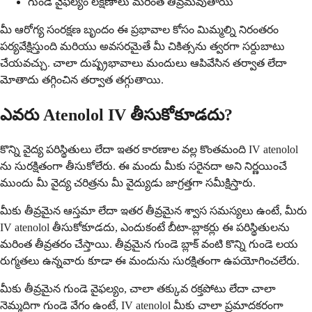
గుండె వైఫల్యం లక్షణాలు మరింత తీవ్రమవుతాయి
మీ ఆరోగ్య సంరక్షణ బృందం ఈ ప్రభావాల కోసం మిమ్మల్ని నిరంతరం
పర్యవేక్షిస్తుంది మరియు అవసరమైతే మీ చికిత్సను త్వరగా సర్దుబాటు
చేయవచ్చు. చాలా దుష్ప్రభావాలు మందులు ఆపివేసిన తర్వాత లేదా
మోతాదు తగ్గించిన తర్వాత తగ్గుతాయి.
ఎవరు Atenolol IV తీసుకోకూడదు?
కొన్ని వైద్య పరిస్థితులు లేదా ఇతర కారణాల వల్ల కొంతమంది IV atenolol
ను సురక్షితంగా తీసుకోలేరు. ఈ మందు మీకు సరైనదా అని నిర్ణయించే
ముందు మీ వైద్య చరిత్రను మీ వైద్యుడు జాగ్రత్తగా సమీక్షిస్తారు.
మీకు తీవ్రమైన ఆస్తమా లేదా ఇతర తీవ్రమైన శ్వాస సమస్యలు ఉంటే, మీరు
IV atenolol తీసుకోకూడదు, ఎందుకంటే బీటా-బ్లాకర్లు ఈ పరిస్థితులను
మరింత తీవ్రతరం చేస్తాయి. తీవ్రమైన గుండె బ్లాక్ వంటి కొన్ని గుండె లయ
రుగ్మతలు ఉన్నవారు కూడా ఈ మందును సురక్షితంగా ఉపయోగించలేరు.
మీకు తీవ్రమైన గుండె వైఫల్యం, చాలా తక్కువ రక్తపోటు లేదా చాలా
నెమ్మదిగా గుండె వేగం ఉంటే, IV atenolol మీకు చాలా ప్రమాదకరంగా