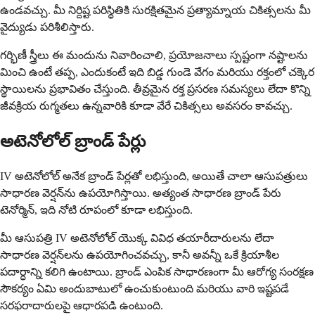
ఉండవచ్చు. మీ నిర్దిష్ట పరిస్థితికి సురక్షితమైన ప్రత్యామ్నాయ చికిత్సలను మీ
వైద్యుడు పరిశీలిస్తారు.
గర్భిణీ స్త్రీలు ఈ మందును నివారించాలి, ప్రయోజనాలు స్పష్టంగా నష్టాలను
మించి ఉంటే తప్ప, ఎందుకంటే ఇది బిడ్డ గుండె వేగం మరియు రక్తంలో చక్కెర
స్థాయిలను ప్రభావితం చేస్తుంది. తీవ్రమైన రక్త ప్రసరణ సమస్యలు లేదా కొన్ని
జీవక్రియ రుగ్మతలు ఉన్నవారికి కూడా వేరే చికిత్సలు అవసరం కావచ్చు.
అటెనోలోల్ బ్రాండ్ పేర్లు
IV అటెనోలోల్ అనేక బ్రాండ్ పేర్లతో లభిస్తుంది, అయితే చాలా ఆసుపత్రులు
సాధారణ వెర్షన్‌ను ఉపయోగిస్తాయి. అత్యంత సాధారణ బ్రాండ్ పేరు
టెనోర్మిన్, ఇది నోటి రూపంలో కూడా లభిస్తుంది.
మీ ఆసుపత్రి IV అటెనోలోల్ యొక్క వివిధ తయారీదారులను లేదా
సాధారణ వెర్షన్‌లను ఉపయోగించవచ్చు, కానీ అవన్నీ ఒకే క్రియాశీల
పదార్ధాన్ని కలిగి ఉంటాయి. బ్రాండ్ ఎంపిక సాధారణంగా మీ ఆరోగ్య సంరక్షణ
సౌకర్యం ఏమి అందుబాటులో ఉంచుకుంటుంది మరియు వారి ఇష్టపడే
సరఫరాదారులపై ఆధారపడి ఉంటుంది.