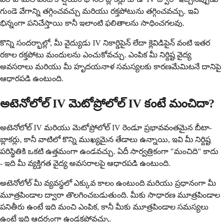
గుండె వేగాన్ని తగ్గించవచ్చు మరియు రక్తపోటును తగ్గించవచ్చు. ఇవి
భిన్నంగా పనిచేస్తాయి కానీ ఇలాంటి ఫలితాలను సాధించగలవు.
కొన్ని సందర్భాల్లో, మీ వైద్యుడు IV నికార్డిపైన్ లేదా క్లెవిడిపైన్ వంటి ఇతర
రకాల రక్తపోటు మందులను ఎంచుకోవచ్చు. ఎంపిక మీ నిర్దిష్ట వైద్య
అవసరాలు మరియు మీ హృదయనాళ సమస్యలకు కారణమేమిటనే దానిపై
ఆధారపడి ఉంటుంది.
అటెనోలోల్ IV మెటోప్రోలోల్ IV కంటే మంచిదా?
అటెనోలోల్ IV మరియు మెటోప్రోలోల్ IV రెండూ ప్రభావవంతమైన బీటా-
బ్లాకర్లు, కానీ వాటిలో కొన్ని ముఖ్యమైన తేడాలు ఉన్నాయి, ఇవి మీ నిర్దిష్ట
పరిస్థితికి ఒకటి ఉత్తమంగా ఉండవచ్చు. ఏదీ సార్వత్రికంగా "మంచిది" కాదు
- ఇది మీ వ్యక్తిగత వైద్య అవసరాలపై ఆధారపడి ఉంటుంది.
అటెనోలోల్ మీ వ్యవస్థలో ఎక్కువ కాలం ఉంటుంది మరియు ప్రధానంగా మీ
మూత్రపిండాల ద్వారా తొలగించబడుతుంది. మీకు సాధారణ మూత్రపిండాల
పనితీరు ఉంటే ఇది మంచి ఎంపిక, కానీ మీకు మూత్రపిండాల సమస్యలు
ఉంటే ఇది ఆదర్శంగా ఉండకపోవచ్చు.