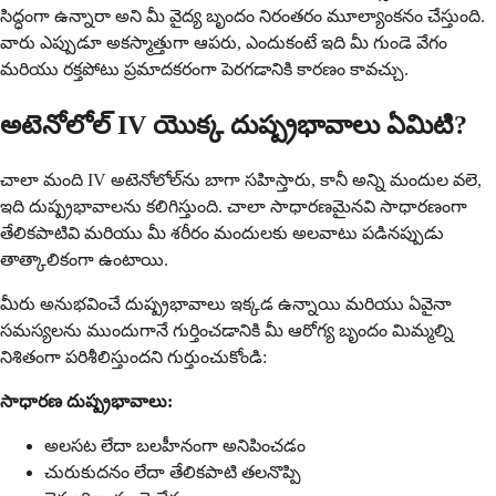
సిద్ధంగా ఉన్నారా అని మీ వైద్య బృందం నిరంతరం మూల్యాంకనం చేస్తుంది.
వారు ఎప్పుడూ అకస్మాత్తుగా ఆపరు, ఎందుకంటే ఇది మీ గుండె వేగం
మరియు రక్తపోటు ప్రమాదకరంగా పెరగడానికి కారణం కావచ్చు.
అటెనోలోల్ IV యొక్క దుష్ప్రభావాలు ఏమిటి?
చాలా మంది IV అటెనోలోల్‌ను బాగా సహిస్తారు, కానీ అన్ని మందుల వలె,
ఇది దుష్ప్రభావాలను కలిగిస్తుంది. చాలా సాధారణమైనవి సాధారణంగా
తేలికపాటివి మరియు మీ శరీరం మందులకు అలవాటు పడినప్పుడు
తాత్కాలికంగా ఉంటాయి.
మీరు అనుభవించే దుష్ప్రభావాలు ఇక్కడ ఉన్నాయి మరియు ఏవైనా
సమస్యలను ముందుగానే గుర్తించడానికి మీ ఆరోగ్య బృందం మిమ్మల్ని
నిశితంగా పరిశీలిస్తుందని గుర్తుంచుకోండి:
సాధారణ దుష్ప్రభావాలు:
అలసట లేదా బలహీనంగా అనిపించడం
చురుకుదనం లేదా తేలికపాటి తలనొప్పి