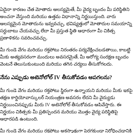
ఏదైనా కారణం చేత మోతాదు ఆలస్యమైతే, మీ వైద్య బృందం మీ పరిస్థితిని
అంచనా వేస్తుంది మరియు ఉత్తమ విధానాన్ని నిర్ణయిస్తుంది. వారు
ఆలస్యమైన మోతాదును ఇవ్వవచ్చు, భవిష్యత్తులో మోతాదుల సమయాన్ని
సర్దుబాటు చేయవచ్చు లేదా మీ ప్రస్తుత స్థితి ఆధారంగా మీ చికిత్స
ప్రణాళికను సవరించవచ్చు.
మీ గుండె వేగం మరియు రక్తపోటు నిరంతరం పర్యవేక్షించబడతాయి, కాబట్టి
మీకు అత్యవసరంగా మందులు అవసరమైతే, మీ ఆరోగ్య సంరక్షణ బృందం
వెంటనే తెలుసుకుంటుంది మరియు తగిన చర్యలు తీసుకోగలదు.
నేను ఎప్పుడు అటెనోలోల్ IV తీసుకోవడం ఆపగలను?
మీ గుండె వేగం మరియు రక్తపోటు స్థిరంగా ఉన్నాయని మరియు మీకు ఇకపై
తక్షణ కార్డియోవాస్కులర్ నియంత్రణ అవసరం లేదని మీ వైద్యుడు
నిర్ణయించినప్పుడు మీరు IV అటెనోలోల్ తీసుకోవడం ఆపివేస్తారు. ఈ
నిర్ణయం చికిత్సకు మీ ప్రతిస్పందన మరియు మొత్తం వైద్య పరిస్థితిపై
ఆధారపడి ఉంటుంది.
మీ గుండె వేగం మరియు రక్తపోటు అకస్మాత్తుగా పెరగకుండా నిరోధించడానికి