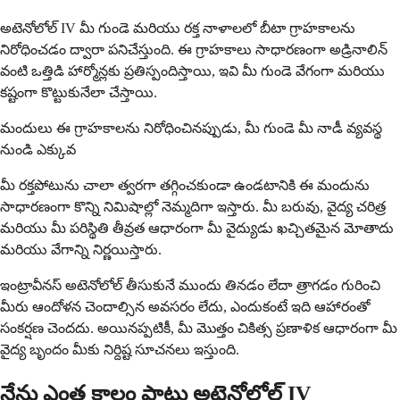
అటెనోలోల్ IV మీ గుండె మరియు రక్త నాళాలలో బీటా గ్రాహకాలను
నిరోధించడం ద్వారా పనిచేస్తుంది. ఈ గ్రాహకాలు సాధారణంగా అడ్రినాలిన్
వంటి ఒత్తిడి హార్మోన్లకు ప్రతిస్పందిస్తాయి, ఇవి మీ గుండె వేగంగా మరియు
కష్టంగా కొట్టుకునేలా చేస్తాయి.
మందులు ఈ గ్రాహకాలను నిరోధించినప్పుడు, మీ గుండె మీ నాడీ వ్యవస్థ
నుండి ఎక్కువ
మీ రక్తపోటును చాలా త్వరగా తగ్గించకుండా ఉండటానికి ఈ మందును
సాధారణంగా కొన్ని నిమిషాల్లో నెమ్మదిగా ఇస్తారు. మీ బరువు, వైద్య చరిత్ర
మరియు మీ పరిస్థితి తీవ్రత ఆధారంగా మీ వైద్యుడు ఖచ్చితమైన మోతాదు
మరియు వేగాన్ని నిర్ణయిస్తారు.
ఇంట్రావీనస్ అటెనోలోల్ తీసుకునే ముందు తినడం లేదా త్రాగడం గురించి
మీరు ఆందోళన చెందాల్సిన అవసరం లేదు, ఎందుకంటే ఇది ఆహారంతో
సంకర్షణ చెందదు. అయినప్పటికీ, మీ మొత్తం చికిత్స ప్రణాళిక ఆధారంగా మీ
వైద్య బృందం మీకు నిర్దిష్ట సూచనలు ఇస్తుంది.
నేను ఎంత కాలం పాటు అటెనోలోల్ IV