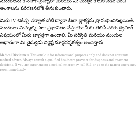
మందులను కొనసాగిస్తున్నారా మరియు మీ మొత్తం కోలుకోవడం వంటి
అంశాలను పరిగణనలోకి తీసుకుంటారు.
మీరు IV చికిత్స తర్వాత నోటి ద్వారా బీటా-బ్లాకర్లను ప్రారంభించినట్లయితే,
మందులు మిమ్మల్ని ఎలా ప్రభావితం చేస్తాయో మీకు తెలిసే వరకు డ్రైవింగ్
విషయంలో మీరు జాగ్రత్తగా ఉండాలి. మీ పరిస్థితి మరియు మందుల
ఆధారంగా మీ వైద్యుడు నిర్దిష్ట మార్గదర్శకత్వం అందిస్తారు.
Medical Disclaimer:
This article is for informational purposes only and does not constitute
medical advice. Always consult a qualified healthcare provider for diagnosis and treatment
decisions. If you are experiencing a medical emergency, call 911 or go to the nearest emergency
room immediately.