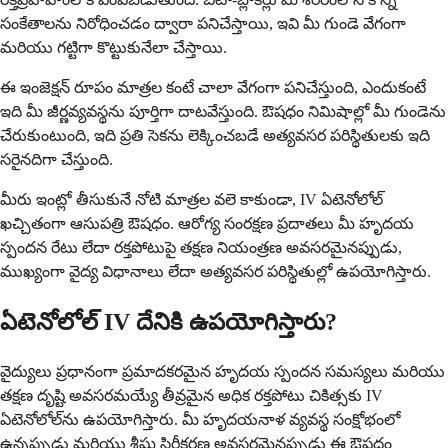
సంకేతాలను నిరోధించడం ద్వారా పనిచేస్తాయి, ఇవి మీ గుండె వేగంగా
మరియు గట్టిగా కొట్టుకునేలా చేస్తాయి.
ఈ ఇంజెక్షన్ రూపం మాత్రల కంటే చాలా వేగంగా పనిచేస్తుంది, ఎందుకంటే
ఇది మీ జీర్ణవ్యవస్థను పూర్తిగా దాటవేస్తుంది. ఔషధం నిమిషాల్లో మీ గుండెను
చేరుకుంటుంది, ఇది ప్రతి సెకను లెక్కించబడే అత్యవసర పరిస్థితులకు ఇది
సరైనదిగా చేస్తుంది.
మీరు ఇంట్లో తీసుకునే నోటి మాత్రల వలె కాకుండా, IV ఏటెనోలోల్
ఖచ్చితంగా ఆసుపత్రి ఔషధం. ఆరోగ్య సంరక్షణ ప్రదాతలు మీ హృదయ
స్పందన రేటు లేదా రక్తపోటుపై తక్షణ నియంత్రణ అవసరమైనప్పుడు,
ముఖ్యంగా వైద్య విధానాలు లేదా అత్యవసర పరిస్థితుల్లో ఉపయోగిస్తారు.
ఏటెనోలోల్ IV దేనికి ఉపయోగిస్తారు?
వైద్యులు ప్రధానంగా ప్రమాదకరమైన హృదయ స్పందన సమస్యలు మరియు
తక్షణ దృష్టి అవసరమయ్యే తీవ్రమైన అధిక రక్తపోటు చికిత్సకు IV
ఏటెనోలోల్‌ను ఉపయోగిస్తారు. మీ హృదయనాళ వ్యవస్థ సంక్షోభంలో
ఉన్నప్పుడు మరియు శీఘ్ర స్థిరీకరణ అవసరమైనప్పుడు ఈ ఔషధం