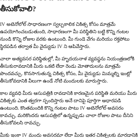
తీసుకోవాలి?
IV అటెనోలోల్ సాధారణంగా స్వల్పకాలిక చికిత్స కోసం మాత్రమే
ఉపయోగించబడుతుంది, సాధారణంగా మీ పరిస్థితిని బట్టి కొన్ని గంటల
నుండి కొన్ని రోజుల వరకు ఉంటుంది. మీ గుండె వేగం మరియు రక్తపోటు
స్థిరపడిన తర్వాత మీ వైద్యుడు IV ని ఆపివేస్తారు.
చాలా అత్యవసర పరిస్థితుల్లో, మీ హృదయనాళ వ్యవస్థను నియంత్రణలోకి
తీసుకురావడానికి మీరు ఒకటి లేదా రెండు మోతాదులను మాత్రమే
పొందవచ్చు. కొనసాగుతున్న చికిత్స కోసం, మీ వైద్యుడు మిమ్మల్ని ఇంట్లో
తీసుకోవడానికి వీలుగా ఉండే నోటి మందులకు మారుస్తారు.
కాల వ్యవధి మీరు ఆసుపత్రికి రావడానికి కారణమైన పరిస్థితి మరియు మీరు
చికిత్సకు ఎంత త్వరగా స్పందిస్తారు అనే దానిపై పూర్తిగా ఆధారపడి
ఉంటుంది. కొంతమందికి కొన్ని గంటల పాటు IV అటెనోలోల్ అవసరం
కావచ్చు, మరికొందరు ఆసుపత్రిలో ఉన్నప్పుడు చాలా రోజుల పాటు దీనిని
తీసుకోవలసి రావచ్చు.
మీకు ఇంకా IV మందు అవసరమా లేదా మీరు ఇతర చికిత్సలకు మారడానికి