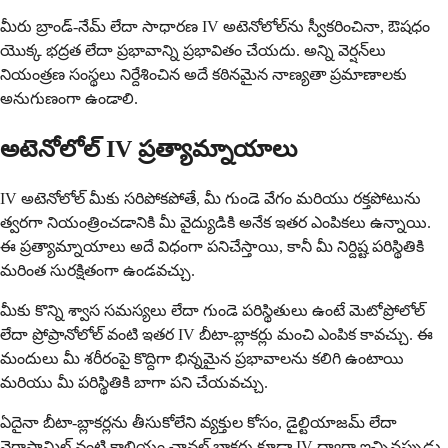
మీరు బ్రాండ్-నేమ్ లేదా సాధారణ IV అటెనోలోల్‌ను స్వీకరించినా, ఔషధం
యొక్క భద్రత లేదా ప్రభావాన్ని ప్రభావితం చేయదు. అన్ని వెర్షన్‌లు
నియంత్రణ సంస్థలు నిర్దేశించిన అదే కఠినమైన నాణ్యతా ప్రమాణాలకు
అనుగుణంగా ఉండాలి.
అటెనోలోల్ IV ప్రత్యామ్నాయాలు
IV అటెనోలోల్ మీకు సరిపోకపోతే, మీ గుండె వేగం మరియు రక్తపోటును
త్వరగా నియంత్రించడానికి మీ వైద్యుడికి అనేక ఇతర ఎంపికలు ఉన్నాయి.
ఈ ప్రత్యామ్నాయాలు అదే విధంగా పనిచేస్తాయి, కానీ మీ నిర్దిష్ట పరిస్థితికి
మరింత సురక్షితంగా ఉండవచ్చు.
మీకు కొన్ని శ్వాస సమస్యలు లేదా గుండె పరిస్థితులు ఉంటే మెటోప్రోలోల్
లేదా ప్రోప్రానోలోల్ వంటి ఇతర IV బీటా-బ్లాకర్లు మంచి ఎంపిక కావచ్చు. ఈ
మందులు మీ శరీరంపై కొద్దిగా భిన్నమైన ప్రభావాలను కలిగి ఉంటాయి
మరియు మీ పరిస్థితికి బాగా పని చేయవచ్చు.
ఏదైనా బీటా-బ్లాకర్లను తీసుకోలేని వ్యక్తుల కోసం, డైల్టియాజమ్ లేదా
వెరాపామిల్ వంటి కాల్షియం ఛానల్ బ్లాకర్లు కూడా IV ద్వారా ఇచ్చినప్పుడు