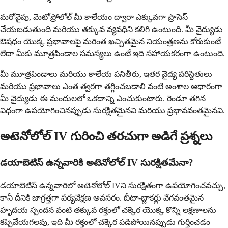
మరోవైపు, మెటోప్రోలోల్ మీ కాలేయం ద్వారా ఎక్కువగా ప్రాసెస్
చేయబడుతుంది మరియు తక్కువ వ్యవధిని కలిగి ఉంటుంది. మీ వైద్యుడు
ఔషధం యొక్క ప్రభావాలపై మరింత ఖచ్చితమైన నియంత్రణను కోరుకుంటే
లేదా మీకు మూత్రపిండాల సమస్యలు ఉంటే ఇది సహాయకరంగా ఉంటుంది.
మీ మూత్రపిండాలు మరియు కాలేయ పనితీరు, ఇతర వైద్య పరిస్థితులు
మరియు ప్రభావాలు ఎంత త్వరగా తగ్గించబడాలి వంటి అంశాల ఆధారంగా
మీ వైద్యుడు ఈ మందులలో ఒకదాన్ని ఎంచుకుంటారు. రెండూ తగిన
విధంగా ఉపయోగించినప్పుడు సురక్షితమైనవి మరియు ప్రభావవంతమైనవి.
అటెనోలోల్ IV గురించి తరచుగా అడిగే ప్రశ్నలు
డయాబెటిస్ ఉన్నవారికి అటెనోలోల్ IV సురక్షితమేనా?
డయాబెటిస్ ఉన్నవారిలో అటెనోలోల్ IVని సురక్షితంగా ఉపయోగించవచ్చు,
కానీ దీనికి జాగ్రత్తగా పర్యవేక్షణ అవసరం. బీటా-బ్లాకర్లు వేగవంతమైన
హృదయ స్పందన వంటి తక్కువ రక్తంలో చక్కెర యొక్క కొన్ని లక్షణాలను
కప్పివేయగలవు, ఇది మీ రక్తంలో చక్కెర పడిపోయినప్పుడు గుర్తించడం