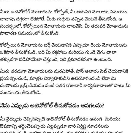
మీరు అటెనోలోల్ మోతాదును కోల్పోతే, మీ తదుపరి మోతాదు సమయం
దాదాపు దగ్గరగా లేకపోతే, మీకు గుర్తుకు వచ్చిన వెంటనే తీసుకోండి. ఆ
సందర్భంలో, కోల్పోయిన మోతాదును దాటవేసి, మీ తదుపరి మోతాదును
సాధారణ సమయంలో తీసుకోండి.
కోల్పోయిన మోతాదును భర్తీ చేయడానికి ఎప్పుడూ రెండు మోతాదులను
ఒకేసారి తీసుకోకండి. ఇది మీ రక్తపోటు మరియు గుండె వేగం చాలా
తక్కువగా పడిపోయేలా చేస్తుంది, ఇది ప్రమాదకరంగా ఉంటుంది.
మీరు తరచుగా మోతాదులను మరచిపోతే, ఫోన్ అలారం సెట్ చేయడానికి
ప్రయత్నించండి, మాత్రల నిర్వాహకుడిని ఉపయోగించండి లేదా మీ
దంతాలను బ్రష్ చేయడం వంటి ఇతర రోజువారీ కార్యకలాపాలతో పాటు మీ
మందులను తీసుకోండి.
నేను ఎప్పుడు అటెనోలోల్ తీసుకోవడం ఆపగలను?
మీ వైద్యుడు చెప్పినప్పుడే అటెనోలోల్ తీసుకోవడం ఆపండి, మరియు
ఔషధాన్ని తగ్గించేటప్పుడు ఎల్లప్పుడూ వారి నిర్దిష్ట సూచనలను