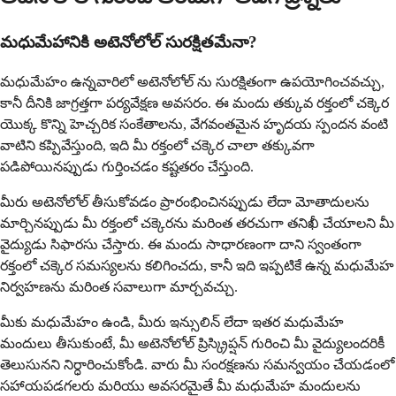
మధుమేహానికి అటెనోలోల్ సురక్షితమేనా?
మధుమేహం ఉన్నవారిలో అటెనోలోల్ ను సురక్షితంగా ఉపయోగించవచ్చు,
కానీ దీనికి జాగ్రత్తగా పర్యవేక్షణ అవసరం. ఈ మందు తక్కువ రక్తంలో చక్కెర
యొక్క కొన్ని హెచ్చరిక సంకేతాలను, వేగవంతమైన హృదయ స్పందన వంటి
వాటిని కప్పివేస్తుంది, ఇది మీ రక్తంలో చక్కెర చాలా తక్కువగా
పడిపోయినప్పుడు గుర్తించడం కష్టతరం చేస్తుంది.
మీరు అటెనోలోల్ తీసుకోవడం ప్రారంభించినప్పుడు లేదా మోతాదులను
మార్చినప్పుడు మీ రక్తంలో చక్కెరను మరింత తరచుగా తనిఖీ చేయాలని మీ
వైద్యుడు సిఫారసు చేస్తారు. ఈ మందు సాధారణంగా దాని స్వంతంగా
రక్తంలో చక్కెర సమస్యలను కలిగించదు, కానీ ఇది ఇప్పటికే ఉన్న మధుమేహ
నిర్వహణను మరింత సవాలుగా మార్చవచ్చు.
మీకు మధుమేహం ఉండి, మీరు ఇన్సులిన్ లేదా ఇతర మధుమేహ
మందులు తీసుకుంటే, మీ అటెనోలోల్ ప్రిస్క్రిప్షన్ గురించి మీ వైద్యులందరికీ
తెలుసునని నిర్ధారించుకోండి. వారు మీ సంరక్షణను సమన్వయం చేయడంలో
సహాయపడగలరు మరియు అవసరమైతే మీ మధుమేహ మందులను