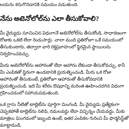
లయను కనుగొనడానికి సమయం పడుతుంది.
నేను అటెనోలోల్‌ను ఎలా తీసుకోవాలి?
మీ వైద్యుడు సూచించిన విధంగానే అటెనోలోల్‌ను తీసుకోండి, సాధారణంగా
రోజుకు ఒకటి లేదా రెండుసార్లు. చాలా మంది ప్రతిరోజూ ఒకే సమయంలో
తీసుకుంటారు, తద్వారా వారి రక్తప్రవాహంలో స్థిరమైన స్థాయిలను
నిర్వహించవచ్చు.
మీరు అటెనోలోల్‌ను ఆహారంతో లేదా ఆహారం లేకుండా తీసుకోవచ్చు, కానీ
మీ ఎంపికతో స్థిరంగా ఉండటానికి ప్రయత్నించండి. మీరు ఒక రోజు
ఆహారంతో తీసుకుంటే, ప్రతిరోజూ ఆహారంతో తీసుకోవడానికి
ప్రయత్నించండి. ఇది మీ శరీరం ఔషధాన్ని మరింత ఊహించదగిన విధంగా
గ్రహించడంలో సహాయపడుతుంది.
ఒక గ్లాసు నీటితో టాబ్లెట్‌ను పూర్తిగా మింగండి. మీ వైద్యుడు ప్రత్యేకంగా
చెప్పకపోతే టాబ్లెట్‌ను నలిపి, నమలవద్దు లేదా విచ్ఛిన్నం చేయవద్దు. మీకు
మాత్రలు మింగడంలో ఇబ్బంది ఉంటే, ఇతర ఎంపికల గురించి మీ ఫార్మసిస్ట్‌తో
మాట్లాడండి.