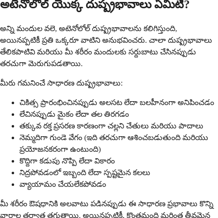
అటెనోలోల్ యొక్క దుష్ప్రభావాలు ఏమిటి?
అన్ని మందుల వలె, అటెనోలోల్ దుష్ప్రభావాలను కలిగిస్తుంది,
అయినప్పటికీ ప్రతి ఒక్కరూ వాటిని అనుభవించరు. చాలా దుష్ప్రభావాలు
తేలికపాటివి మరియు మీ శరీరం మందులకు సర్దుబాటు చేసినప్పుడు
తరచుగా మెరుగుపడతాయి.
మీరు గమనించే సాధారణ దుష్ప్రభావాలు:
చికిత్స ప్రారంభించినప్పుడు అలసట లేదా బలహీనంగా అనిపించడం
లేచినప్పుడు మైకం లేదా తల తిరగడం
తక్కువ రక్త ప్రసరణ కారణంగా చల్లని చేతులు మరియు పాదాలు
నెమ్మదిగా గుండె వేగం (ఇది తరచుగా ఆశించబడుతుంది మరియు
ప్రయోజనకరంగా ఉంటుంది)
కొద్దిగా కడుపు నొప్పి లేదా వికారం
నిద్రపోవడంలో ఇబ్బంది లేదా స్పష్టమైన కలలు
వ్యాయామం చేయలేకపోవడం
మీ శరీరం ఔషధానికి అలవాటు పడినప్పుడు ఈ సాధారణ ప్రభావాలు కొన్ని
వారాల తర్వాత తగ్గుతాయి. అయినప్పటికీ, కొంతమంది మరింత తీవ్రమైన