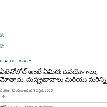
Benchmarks
Stories
FAQ
Sign up / Log in
HEALTH LIBRARY
ఏటెనోలోల్ అంటే ఏమిటి: ఉపయోగాలు,
మోతాదు, దుష్ప్రభావాలు మరియు మరిన్ని
చివరిగా నవీకరించబడింది
3 ఏప్రిల్, 2026
హోమ్
మందులు
Atenolol Oral Route