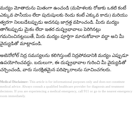
మద్యం మోతాదును మితంగా ఉంచండి (మహిళలకు రోజుకు ఒకటి కంటే
ఎక్కువ పానీయం లేదా పురుషులకు రెండు కంటే ఎక్కువ కాదు) మరియు
త్వరగా నిలబడేటప్పుడు అదనపు జాగ్రత్త వహించండి. మీరు మద్యం
తాగేటప్పుడు మైకం లేదా ఇతర దుష్ప్రభావాలు పెరిగినట్లు
గమనించినట్లయితే, మీరు మద్యం పూర్తిగా మానుకోవాలా వద్దా అని మీ
వైద్యుడితో మాట్లాడండి.
అటెనోలోల్ నిద్ర సమస్యలను కలిగిస్తుంటే నిద్రపోవడానికి మద్యం ఎప్పుడూ
ఉపయోగించవద్దు. బదులుగా, ఈ దుష్ప్రభావాల గురించి మీ వైద్యుడితో
చర్చించండి, వారు సురక్షితమైన పరిష్కారాలను సూచించగలరు.
Medical Disclaimer:
This article is for informational purposes only and does not constitute
medical advice. Always consult a qualified healthcare provider for diagnosis and treatment
decisions. If you are experiencing a medical emergency, call 911 or go to the nearest emergency
room immediately.