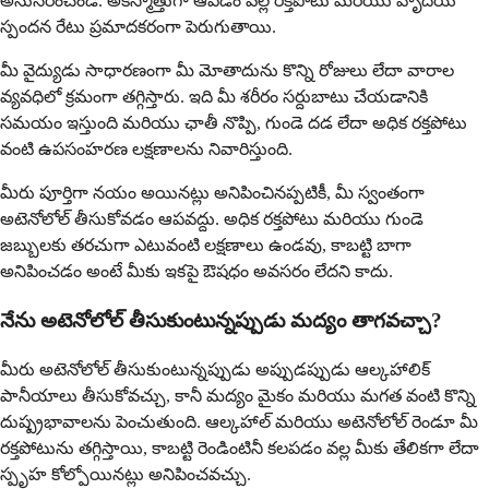
అనుసరించండి. అకస్మాత్తుగా ఆపడం వల్ల రక్తపోటు మరియు హృదయ
స్పందన రేటు ప్రమాదకరంగా పెరుగుతాయి.
మీ వైద్యుడు సాధారణంగా మీ మోతాదును కొన్ని రోజులు లేదా వారాల
వ్యవధిలో క్రమంగా తగ్గిస్తారు. ఇది మీ శరీరం సర్దుబాటు చేయడానికి
సమయం ఇస్తుంది మరియు ఛాతీ నొప్పి, గుండె దడ లేదా అధిక రక్తపోటు
వంటి ఉపసంహరణ లక్షణాలను నివారిస్తుంది.
మీరు పూర్తిగా నయం అయినట్లు అనిపించినప్పటికీ, మీ స్వంతంగా
అటెనోలోల్ తీసుకోవడం ఆపవద్దు. అధిక రక్తపోటు మరియు గుండె
జబ్బులకు తరచుగా ఎటువంటి లక్షణాలు ఉండవు, కాబట్టి బాగా
అనిపించడం అంటే మీకు ఇకపై ఔషధం అవసరం లేదని కాదు.
నేను అటెనోలోల్ తీసుకుంటున్నప్పుడు మద్యం తాగవచ్చా?
మీరు అటెనోలోల్ తీసుకుంటున్నప్పుడు అప్పుడప్పుడు ఆల్కహాలిక్
పానీయాలు తీసుకోవచ్చు, కానీ మద్యం మైకం మరియు మగత వంటి కొన్ని
దుష్ప్రభావాలను పెంచుతుంది. ఆల్కహాల్ మరియు అటెనోలోల్ రెండూ మీ
రక్తపోటును తగ్గిస్తాయి, కాబట్టి రెండింటినీ కలపడం వల్ల మీకు తేలికగా లేదా
స్పృహ కోల్పోయినట్లు అనిపించవచ్చు.