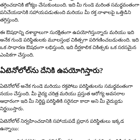
తగ్గించడానికి జోక్యం చేసుకుంటుంది. ఇది మీ గుండె మరింత సమర్థవంతంగా
పనిచేయడానికి సహాయపడుతుంది మరియు మీ రక్త నాళాలపై ఒత్తిడిని
తగ్గిస్తుంది.
ఈ ఔషధాన్ని దశాబ్దాలుగా సురక్షితంగా ఉపయోగిస్తున్నారు మరియు ఇది
అనేక గుండె పరిస్థితులకు మూలస్తంభ చికిత్సగా పరిగణించబడుతుంది. ఇది
ఒక సాధారణ ఔషధంగా లభిస్తుంది, ఇది దీర్ఘకాలిక చికిత్సకు ఒక సరసమైన
ఎంపికగా చేస్తుంది.
ఏటెనోలోల్‌ను దేనికి ఉపయోగిస్తారు?
ఏటెనోలోల్ అనేక గుండె మరియు రక్తపోటు పరిస్థితులను సమర్థవంతంగా
నయం చేస్తుంది. మీ వైద్య చరిత్ర మరియు ప్రస్తుత ఆరోగ్య అవసరాల
ఆధారంగా ఇది మీ నిర్దిష్ట పరిస్థితికి సరైనదా కాదా అని మీ వైద్యుడు
నిర్ణయిస్తారు.
ఏటెనోలోల్ నిర్వహించడానికి సహాయపడే ప్రధాన పరిస్థితులు ఇక్కడ
ఉన్నాయి: