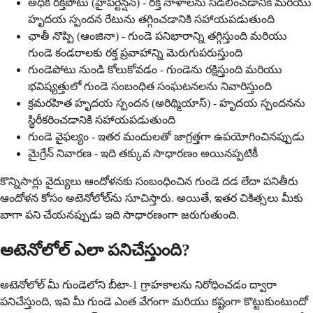
అధిక రక్తపోటు (హైపర్టెన్షన్) - రక్త నాళాలను సడలించడానికి మరియు
హృదయ స్పందన రేటును తగ్గించడానికి సహాయపడుతుంది
ఛాతీ నొప్పి (ఆంజినా) - గుండె పనిభారాన్ని తగ్గిస్తుంది మరియు
గుండె కండరాలకు రక్త ప్రవాహాన్ని మెరుగుపరుస్తుంది
గుండెపోటు నుండి కోలుకోవడం - గుండెను రక్షిస్తుంది మరియు
భవిష్యత్తులో గుండె సంబంధిత సంఘటనలను నివారిస్తుంది
క్రమరహిత హృదయ స్పందన (అరిథ్మియాస్) - హృదయ స్పందనను
స్థిరీకరించడానికి సహాయపడుతుంది
గుండె వైఫల్యం - ఇతర మందులతో జాగ్రత్తగా ఉపయోగించినప్పుడు
మైగ్రేన్ నివారణ - ఇది తక్కువ సాధారణం అయినప్పటికీ
కొన్నిసార్లు వైద్యులు ఆందోళనకు సంబంధించిన గుండె దడ లేదా పనితీరు
ఆందోళన కోసం అటెనోలోల్‌ను సూచిస్తారు. అయితే, ఇతర చికిత్సలు మీకు
బాగా పని చేయనప్పుడు ఇది సాధారణంగా జరుగుతుంది.
అటెనోలోల్ ఎలా పనిచేస్తుంది?
అటెనోలోల్ మీ గుండెలోని బీటా-1 గ్రాహకాలను నిరోధించడం ద్వారా
పనిచేస్తుంది, ఇవి మీ గుండె ఎంత వేగంగా మరియు కష్టంగా కొట్టుకుంటుందో