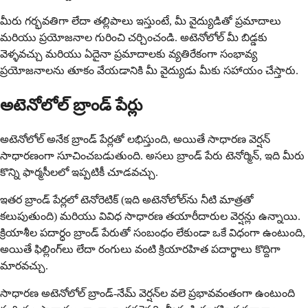
మీరు గర్భవతిగా లేదా తల్లిపాలు ఇస్తుంటే, మీ వైద్యుడితో ప్రమాదాలు
మరియు ప్రయోజనాల గురించి చర్చించండి. అటెనోలోల్ మీ బిడ్డకు
వెళ్ళవచ్చు మరియు ఏదైనా ప్రమాదాలకు వ్యతిరేకంగా సంభావ్య
ప్రయోజనాలను తూకం వేయడానికి మీ వైద్యుడు మీకు సహాయం చేస్తారు.
అటెనోలోల్ బ్రాండ్ పేర్లు
అటెనోలోల్ అనేక బ్రాండ్ పేర్లతో లభిస్తుంది, అయితే సాధారణ వెర్షన్
సాధారణంగా సూచించబడుతుంది. అసలు బ్రాండ్ పేరు టెనోర్మిన్, ఇది మీరు
కొన్ని ఫార్మసీలలో ఇప్పటికీ చూడవచ్చు.
ఇతర బ్రాండ్ పేర్లలో టెనోరెటిక్ (ఇది అటెనోలోల్‌ను నీటి మాత్రతో
కలుపుతుంది) మరియు వివిధ సాధారణ తయారీదారుల వెర్షన్లు ఉన్నాయి.
క్రియాశీల పదార్ధం బ్రాండ్ పేరుతో సంబంధం లేకుండా ఒకే విధంగా ఉంటుంది,
అయితే ఫిల్లింగ్‌లు లేదా రంగులు వంటి క్రియారహిత పదార్థాలు కొద్దిగా
మారవచ్చు.
సాధారణ అటెనోలోల్ బ్రాండ్-నేమ్ వెర్షన్‌ల వలె ప్రభావవంతంగా ఉంటుంది