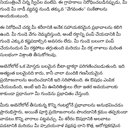
నియంత్రించే చిన్న స్విచ్‌ల వంటివి. ఈ గ్రాహకాలు నిరోధించబడినప్పుడు, మీ
గుండె మీ నాడీ వ్యవస్థ నుండి తక్కువ "వేగవంతం" సంకేతాలను
అందుకుంటుంది.
ఈ నిరోధించే చర్య మీ శరీరానికి అనేక సహాయకరమైన ప్రభావాలను కలిగి
ఉంది. మీ గుండె వేగం నెమ్మదిస్తుంది, అంటే రక్తాన్ని పంప్ చేయడానికి మీ
గుండె ఎక్కువ కష్టపడాల్సిన అవసరం లేదు. మీ గుండె బలంగా పంప్
చేయనందున మీ రక్తపోటు తగ్గుతుంది మరియు మీ రక్త నాళాలు మరింత
సులభంగా విశ్రాంతి తీసుకోగలవు.
అటెనోలోల్ ఒక మోస్తరు బలమైన బీటా-బ్లాకర్గా పరిగణించబడుతుంది. ఇది
అత్యంత బలమైనది కాదు, కానీ చాలా మందికి గణనీయమైన
ప్రయోజనాలను అందించడానికి ఇది సరిపోతుంది. ఈ ఔషధం ఎంపిక
చేయబడింది, అంటే ఇది మీ ఊపిరితిత్తులు లేదా ఇతర అవయవాలకు
కాకుండా ప్రధానంగా మీ గుండెను ప్రభావితం చేస్తుంది.
మీరు అటెనోలోల్ తీసుకున్న కొన్ని గంటల్లోనే ప్రభావాలను అనుభవించడం
ప్రారంభిస్తారు, అయితే పూర్తి ప్రయోజనాలను పొందడానికి క్రమం తప్పకుండా
వాడటం కొన్ని వారాలు పట్టవచ్చు. మీ శరీరం ఔషధానికి అలవాటు
పడటానికి మరియు మీ హృదయనాళ వ్యవస్థ దాని కొత్త, ఆరోగ్యకరమైన