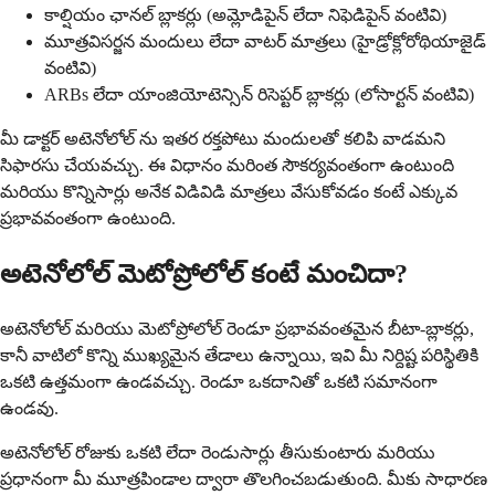
కాల్షియం ఛానల్ బ్లాకర్లు (అమ్లోడిపైన్ లేదా నిఫెడిపైన్ వంటివి)
మూత్రవిసర్జన మందులు లేదా వాటర్ మాత్రలు (హైడ్రోక్లోరోథియాజైడ్
వంటివి)
ARBs లేదా యాంజియోటెన్సిన్ రిసెప్టర్ బ్లాకర్లు (లోసార్టన్ వంటివి)
మీ డాక్టర్ అటెనోలోల్ ను ఇతర రక్తపోటు మందులతో కలిపి వాడమని
సిఫారసు చేయవచ్చు. ఈ విధానం మరింత సౌకర్యవంతంగా ఉంటుంది
మరియు కొన్నిసార్లు అనేక విడివిడి మాత్రలు వేసుకోవడం కంటే ఎక్కువ
ప్రభావవంతంగా ఉంటుంది.
అటెనోలోల్ మెటోప్రోలోల్ కంటే మంచిదా?
అటెనోలోల్ మరియు మెటోప్రోలోల్ రెండూ ప్రభావవంతమైన బీటా-బ్లాకర్లు,
కానీ వాటిలో కొన్ని ముఖ్యమైన తేడాలు ఉన్నాయి, ఇవి మీ నిర్దిష్ట పరిస్థితికి
ఒకటి ఉత్తమంగా ఉండవచ్చు. రెండూ ఒకదానితో ఒకటి సమానంగా
ఉండవు.
అటెనోలోల్ రోజుకు ఒకటి లేదా రెండుసార్లు తీసుకుంటారు మరియు
ప్రధానంగా మీ మూత్రపిండాల ద్వారా తొలగించబడుతుంది. మీకు సాధారణ