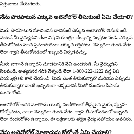
సర్దుబాటు చేయగలరు.
నేను పొరపాటున ఎక్కువ అటెనోలోల్ తీసుకుంటే ఏమి చేయాలి?
మీరు పొరపాటున సూచించిన దానికంటే ఎక్కువ అటెనోలోల్ తీసుకుంటే,
వెంటనే మీ వైద్యుడిని లేదా విష నియంత్రణ కేంద్రాన్ని సంప్రదించండి. ఎక్కువ
తీసుకోవడం వలన ప్రమాదకరంగా తక్కువ రక్తపోటు, నెమ్మదిగా గుండె వేగం
లేదా శ్వాస తీసుకోవడంలో ఇబ్బంది ఏర్పడవచ్చు.
మీరు బాగానే ఉన్నారని చూడటానికి వేచి ఉండకండి. మీ వైద్యుడిని
పిలవండి, అత్యవసర గదికి వెళ్ళండి లేదా 1-800-222-1222 వద్ద విష
నియంత్రణకు కాల్ చేయండి. మీరు ఎంత తీసుకున్నారో మరియు ఎప్పుడు
తీసుకున్నారో వారికి ఖచ్చితంగా చెప్పడానికి మీతో మందుల సీసాను
ఉంచుకోండి.
అటెనోలోల్ అధిక మోతాదు యొక్క సంకేతాలలో తీవ్రమైన మైకం, స్పృహ
కోల్పోవడం, చాలా నెమ్మదిగా గుండె వేగం, శ్వాస తీసుకోవడంలో ఇబ్బంది
లేదా గందరగోళం ఉన్నాయి. ఈ లక్షణాలకు తక్షణ వైద్య సహాయం అవసరం.
నేను అటెనోలోల్ మోతాదును కోల్పోతే ఏమి చేయాలి?