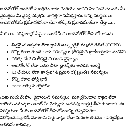
అటెనోలోల్ అందరికీ సురక్షితం కాదు మరియు దానిని సూచించే ముందు మీ
వైద్యుడు మీ వైద్య చరిత్రను జాగ్రత్తగా సమీక్షిస్తారు. కొన్ని పరిస్థితులు
అటెనోలోల్‌ను ప్రమాదకరంగా లేదా తక్కువ ప్రభావవంతంగా చేస్తాయి.
మీకు ఈ పరిస్థితుల్లో ఏవైనా ఉంటే మీరు అటెనోలోల్ తీసుకోకూడదు:
తీవ్రమైన ఆస్తమా లేదా క్రానిక్ అబ్స్ట్రక్టివ్ పల్మనరీ డిసీజ్ (COPD)
కొన్ని రకాల గుండె లయ సమస్యలు (తీవ్రమైన బ్రాడీకార్డియా వంటివి)
చికిత్స చేయని తీవ్రమైన గుండె వైఫల్యం
అటెనోలోల్ లేదా ఇతర బీటా-బ్లాకర్స్‌కు తెలిసిన అలెర్జీ
మీ చేతులు లేదా కాళ్ళలో తీవ్రమైన రక్త ప్రసరణ సమస్యలు
కొన్ని రకాల హార్ట్ బ్లాక్
చాలా తక్కువ రక్తపోటు
మీకు మధుమేహం, థైరాయిడ్ సమస్యలు, మూత్రపిండాల వ్యాధి లేదా
కాలేయ సమస్యలు ఉంటే మీ వైద్యుడు అదనపు జాగ్రత్త తీసుకుంటారు. ఈ
పరిస్థితులు మీరు అటెనోలోల్ తీసుకోవడాన్ని తప్పనిసరిగా
నిరోధించనప్పటికీ, మోతాదు సర్దుబాట్లు లేదా మరింత తరచుగా పర్యవేక్షణ
అవసరం కావచ్చు.