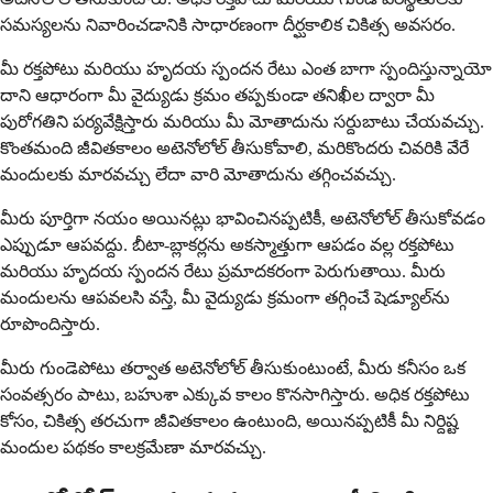
సమస్యలను నివారించడానికి సాధారణంగా దీర్ఘకాలిక చికిత్స అవసరం.
మీ రక్తపోటు మరియు హృదయ స్పందన రేటు ఎంత బాగా స్పందిస్తున్నాయో
దాని ఆధారంగా మీ వైద్యుడు క్రమం తప్పకుండా తనిఖీల ద్వారా మీ
పురోగతిని పర్యవేక్షిస్తారు మరియు మీ మోతాదును సర్దుబాటు చేయవచ్చు.
కొంతమంది జీవితకాలం అటెనోలోల్ తీసుకోవాలి, మరికొందరు చివరికి వేరే
మందులకు మారవచ్చు లేదా వారి మోతాదును తగ్గించవచ్చు.
మీరు పూర్తిగా నయం అయినట్లు భావించినప్పటికీ, అటెనోలోల్ తీసుకోవడం
ఎప్పుడూ ఆపవద్దు. బీటా-బ్లాకర్లను అకస్మాత్తుగా ఆపడం వల్ల రక్తపోటు
మరియు హృదయ స్పందన రేటు ప్రమాదకరంగా పెరుగుతాయి. మీరు
మందులను ఆపవలసి వస్తే, మీ వైద్యుడు క్రమంగా తగ్గించే షెడ్యూల్‌ను
రూపొందిస్తారు.
మీరు గుండెపోటు తర్వాత అటెనోలోల్ తీసుకుంటుంటే, మీరు కనీసం ఒక
సంవత్సరం పాటు, బహుశా ఎక్కువ కాలం కొనసాగిస్తారు. అధిక రక్తపోటు
కోసం, చికిత్స తరచుగా జీవితకాలం ఉంటుంది, అయినప్పటికీ మీ నిర్దిష్ట
మందుల పథకం కాలక్రమేణా మారవచ్చు.