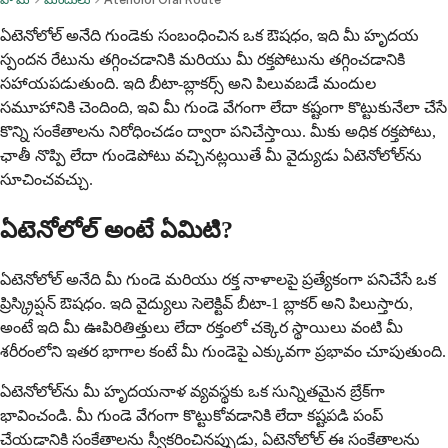
ఏటెనోలోల్ అనేది గుండెకు సంబంధించిన ఒక ఔషధం, ఇది మీ హృదయ
స్పందన రేటును తగ్గించడానికి మరియు మీ రక్తపోటును తగ్గించడానికి
సహాయపడుతుంది. ఇది బీటా-బ్లాకర్స్ అని పిలువబడే మందుల
సమూహానికి చెందింది, ఇవి మీ గుండె వేగంగా లేదా కష్టంగా కొట్టుకునేలా చేసే
కొన్ని సంకేతాలను నిరోధించడం ద్వారా పనిచేస్తాయి. మీకు అధిక రక్తపోటు,
ఛాతీ నొప్పి లేదా గుండెపోటు వచ్చినట్లయితే మీ వైద్యుడు ఏటెనోలోల్‌ను
సూచించవచ్చు.
ఏటెనోలోల్ అంటే ఏమిటి?
ఏటెనోలోల్ అనేది మీ గుండె మరియు రక్త నాళాలపై ప్రత్యేకంగా పనిచేసే ఒక
ప్రిస్క్రిప్షన్ ఔషధం. ఇది వైద్యులు సెలెక్టివ్ బీటా-1 బ్లాకర్ అని పిలుస్తారు,
అంటే ఇది మీ ఊపిరితిత్తులు లేదా రక్తంలో చక్కెర స్థాయిలు వంటి మీ
శరీరంలోని ఇతర భాగాల కంటే మీ గుండెపై ఎక్కువగా ప్రభావం చూపుతుంది.
ఏటెనోలోల్‌ను మీ హృదయనాళ వ్యవస్థకు ఒక సున్నితమైన బ్రేక్‌గా
భావించండి. మీ గుండె వేగంగా కొట్టుకోవడానికి లేదా కష్టపడి పంప్
చేయడానికి సంకేతాలను స్వీకరించినప్పుడు, ఏటెనోలోల్ ఈ సంకేతాలను