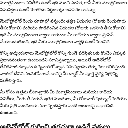
మూత్రపిండాల పనితీరు ఉంటే ఇది మంచి ఎంపిక, కానీ మీకు మూత్రపిండాల
సమస్యలు ఉంటే మోతాదు సర్దుబాట్లు అవసరం కావచ్చు.
మెటోప్రోలోల్ రెండు రూపాల్లో వస్తుంది: తక్షణ విడుదల (రోజుకు రెండుసార్లు
తీసుకోవాలి) మరియు పొడిగించిన విడుదల (రోజుకు ఒకసారి తీసుకోవాలి).
ఇది మీ మూత్రపిండాల ద్వారా కాకుండా మీ కాలేయం ద్వారా ప్రాసెస్
చేయబడుతుంది, ఇది మీకు మూత్రపిండాల వ్యాధి ఉంటే మంచిది.
కొన్ని అధ్యయనాలు మెటోప్రోలోల్ కొన్ని గుండె పరిస్థితులకు కొంచెం ఎక్కువ
ప్రభావవంతంగా ఉంటుందని సూచిస్తున్నాయి, అయితే అటెనోలోల్
తేలికపాటి ఉబ్బసం ఉన్నవారిలో శ్వాస సమస్యలను తక్కువగా కలిగిస్తుంది.
వాటిలో దేనిని ఎంచుకోవాలనే దానిపై మీ డాక్టర్ మీ పూర్తి వైద్య చిత్రాన్ని
పరిశీలిస్తారు.
మీ కోసం ఉత్తమ బీటా-బ్లాకర్ మీ మూత్రపిండాలు మరియు కాలేయ
పనితీరు, మీరు తీసుకునే ఇతర మందులు, మీ రోజువారీ షెడ్యూల్ మరియు
మీరు ప్రతి మందులకు ఎలా స్పందిస్తారు వంటి అంశాలపై ఆధారపడి
ఉంటుంది.
అటెనోలోల్ గురించి తరచుగా అడిగే ప్రశ్నలు