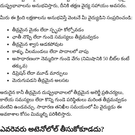
దుష్ప్రభావాలను అనుభవిస్తారు, దీనికి తక్షణ వైద్య సహాయం అవసరం.
మీరు ఈ క్రింది లక్షణాలను అనుభవిస్తే వెంటనే మీ వైద్యుడిని సంప్రదించండి:
తీవ్రమైన మైకం లేదా స్పృహ కోల్పోవడం
ఛాతీ నొప్పి లేదా గుండె సమస్యలు తీవ్రమవ్వడం
తీవ్రమైన శ్వాస ఆడకపోవుట
కాళ్ళు, చీలమండలు లేదా పాదాలలో వాపు
అసాధారణంగా నెమ్మదిగా గుండె వేగం (నిమిషానికి 50 బీట్‌ల కంటే
తక్కువ)
డిప్రెషన్ లేదా మూడ్ మార్పులు
మెరుగుపడని తీవ్రమైన అలసట
అరుదైన కానీ తీవ్రమైన దుష్ప్రభావాలలో తీవ్రమైన అలెర్జీ ప్రతిచర్యలు,
కాలేయ సమస్యలు లేదా కొన్ని గుండె పరిస్థితులు మరింత తీవ్రమవ్వడం
వంటివి ఉండవచ్చు. సాధారణ తనిఖీల సమయంలో మీ వైద్యుడు ఈ
అవకాశాల కోసం మిమ్మల్ని పరిశీలిస్తారు.
ఎవరెవరు అటెనోలోల్ తీసుకోకూడదు?