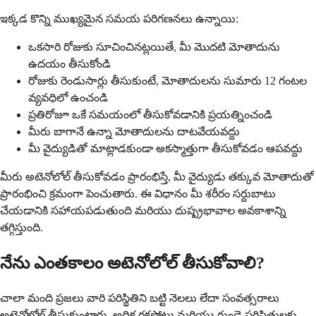
ఇక్కడ కొన్ని ముఖ్యమైన సమయ పరిగణనలు ఉన్నాయి:
ఒకసారి రోజుకు సూచించినట్లయితే, మీ మొదటి మోతాదును
ఉదయం తీసుకోండి
రోజుకు రెండుసార్లు తీసుకుంటే, మోతాదులను సుమారు 12 గంటల
వ్యవధిలో ఉంచండి
ప్రతిరోజూ ఒకే సమయంలో తీసుకోవడానికి ప్రయత్నించండి
మీరు బాగానే ఉన్నా మోతాదులను దాటవేయవద్దు
మీ వైద్యుడితో మాట్లాడకుండా అకస్మాత్తుగా తీసుకోవడం ఆపవద్దు
మీరు అటెనోలోల్ తీసుకోవడం ప్రారంభిస్తే, మీ వైద్యుడు తక్కువ మోతాదుతో
ప్రారంభించి క్రమంగా పెంచుతారు. ఈ విధానం మీ శరీరం సర్దుబాటు
చేయడానికి సహాయపడుతుంది మరియు దుష్ప్రభావాల అవకాశాన్ని
తగ్గిస్తుంది.
నేను ఎంతకాలం అటెనోలోల్ తీసుకోవాలి?
చాలా మంది ప్రజలు వారి పరిస్థితిని బట్టి నెలలు లేదా సంవత్సరాలు
అటెనోలోల్ తీసుకుంటారు. అధిక రక్తపోటు మరియు గుండె పరిస్థితులకు