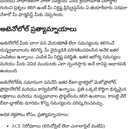
మరియు సాధారణంగా చాలా చవకైనది. మీరు క్రియారహిత పదార్ధాల
గురించి ప్రశ్నలు కలిగి ఉంటే మీ నిర్దిష్ట ప్రిస్క్రిప్షన్‌ను ఏ తయారీదారు సరఫరా
చేశారో మీ ఫార్మసిస్ట్ మీకు చెప్పగలరు.
అటెనోలోల్ ప్రత్యామ్నాయాలు
అటెనోలోల్ మీకు బాగా పని చేయకపోతే లేదా సమస్యలను కలిగించే
దుష్ప్రభావాలను కలిగిస్తే, మీ వైద్యుడికి పరిగణించవలసిన అనేక ఇతర
ఎంపికలు ఉన్నాయి. ఎంపిక మీ నిర్దిష్ట పరిస్థితి, ఇతర ఆరోగ్య సమస్యలు
మరియు మీరు వివిధ మందులకు ఎలా స్పందిస్తారు అనే దానిపై ఆధారపడి
ఉంటుంది.
అటెనోలోల్‌కు సమానంగా పనిచేసే ఇతర బీటా-బ్లాకర్లలో మెటోప్రోలోల్,
ప్రోప్రానోలోల్ మరియు కార్వెడిలోల్ ఉన్నాయి. ప్రతి ఒక్కటి కొద్దిగా భిన్నమైన
లక్షణాలు మరియు దుష్ప్రభావాల ప్రొఫైల్‌లను కలిగి ఉంటాయి, కాబట్టి వేరే
బీటా-బ్లాకర్‌కు మారడం కొన్ని సమస్యలను పరిష్కరించవచ్చు.
అధిక రక్తపోటు కోసం, ప్రత్యామ్నాయాలు:
ACE నిరోధకాలు (లిసినోప్రిల్ లేదా ఎనాలాప్రిల్ వంటివి)